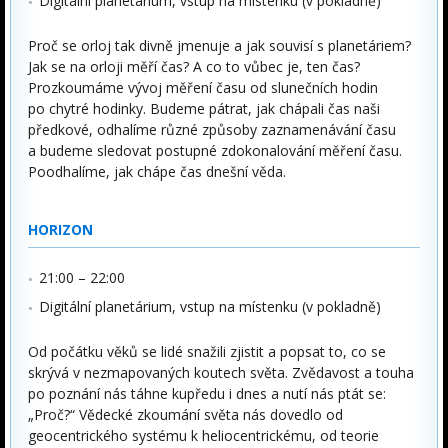
Digitální planetárium, vstup na místenku (v pokladně)
Proč se orloj tak divně jmenuje a jak souvisí s planetáriem?
Jak se na orloji měří čas? A co to vůbec je, ten čas?
Prozkoumáme vývoj měření času od slunečních hodin
po chytré hodinky. Budeme pátrat, jak chápali čas naši
předkové, odhalíme různé způsoby zaznamenávání času
a budeme sledovat postupné zdokonalování měření času.
Poodhalíme, jak chápe čas dnešní věda.
HORIZON
21:00 – 22:00
Digitální planetárium, vstup na místenku (v pokladně)
Od počátku věků se lidé snažili zjistit a popsat to, co se
skrývá v nezmapovaných koutech světa. Zvědavost a touha
po poznání nás táhne kupředu i dnes a nutí nás ptát se:
„Proč?“ Vědecké zkoumání světa nás dovedlo od
geocentrického systému k heliocentrickému, od teorie