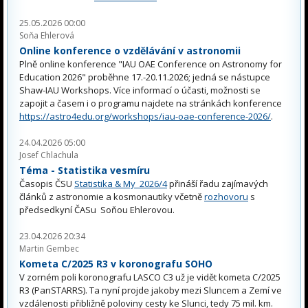
25.05.2026 00:00
Soňa Ehlerová
Online konference o vzdělávání v astronomii
Plně online konference "IAU OAE Conference on Astronomy for
Education 2026" proběhne 17.-20.11.2026; jedná se nástupce
Shaw-IAU Workshops. Více informací o účasti, možnosti se
zapojit a časem i o programu najdete na stránkách konference
https://astro4edu.org/workshops/iau-oae-conference-2026/
.
24.04.2026 05:00
Josef Chlachula
Téma - Statistika vesmíru
Časopis ČSU
Statistika & My 2026/4
přináší řadu zajímavých
článků z astronomie a kosmonautiky včetně
rozhovoru
s
předsedkyní ČASu Soňou Ehlerovou.
23.04.2026 20:34
Martin Gembec
Kometa C/2025 R3 v koronografu SOHO
V zorném poli koronografu LASCO C3 už je vidět kometa C/2025
R3 (PanSTARRS). Ta nyní projde jakoby mezi Sluncem a Zemí ve
vzdálenosti přibližně poloviny cesty ke Slunci, tedy 75 mil. km.