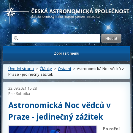
Česká astronomická společnost - Informační astronomický server
Zobrazit menu
Úvodní strana
>
Články
>
Ostatní
> Astronomická Noc vědců v
Praze - jedinečný zážitek
22.09.2021 15:28
Petr Sobotka
Astronomická Noc vědců v
Praze - jedinečný zážitek
Po roční