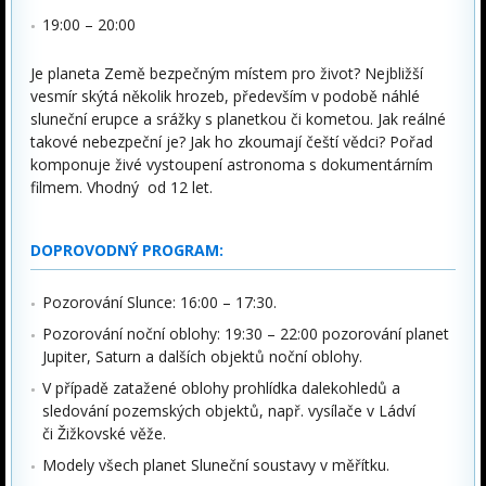
19:00 – 20:00
Je planeta Země bezpečným místem pro život? Nejbližší
vesmír skýtá několik hrozeb, především v podobě náhlé
sluneční erupce a srážky s planetkou či kometou. Jak reálné
takové nebezpeční je? Jak ho zkoumají čeští vědci? Pořad
komponuje živé vystoupení astronoma s dokumentárním
filmem. Vhodný od 12 let.
DOPROVODNÝ PROGRAM:
Pozorování Slunce: 16:00 – 17:30.
Pozorování noční oblohy: 19:30 – 22:00 pozorování planet
Jupiter, Saturn a dalších objektů noční oblohy.
V případě zatažené oblohy prohlídka dalekohledů a
sledování pozemských objektů, např. vysílače v Ládví
či Žižkovské věže.
Modely všech planet Sluneční soustavy v měřítku.