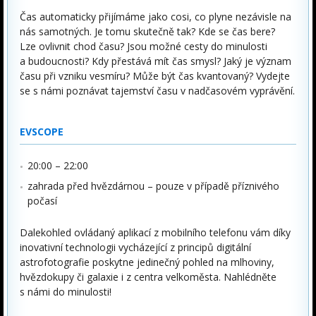
Čas automaticky přijímáme jako cosi, co plyne nezávisle na
nás samotných. Je tomu skutečně tak? Kde se čas bere?
Lze ovlivnit chod času? Jsou možné cesty do minulosti
a budoucnosti? Kdy přestává mít čas smysl? Jaký je význam
času při vzniku vesmíru? Může být čas kvantovaný? Vydejte
se s námi poznávat tajemství času v nadčasovém vyprávění.
EVSCOPE
20:00 – 22:00
zahrada před hvězdárnou – pouze v případě příznivého
počasí
Dalekohled ovládaný aplikací z mobilního telefonu vám díky
inovativní technologii vycházející z principů digitální
astrofotografie poskytne jedinečný pohled na mlhoviny,
hvězdokupy či galaxie i z centra velkoměsta. Nahlédněte
s námi do minulosti!