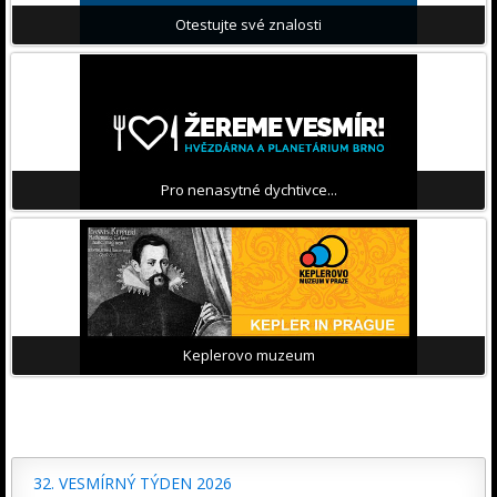
Otestujte své znalosti
Pro nenasytné dychtivce...
Keplerovo muzeum
32. VESMÍRNÝ TÝDEN 2026