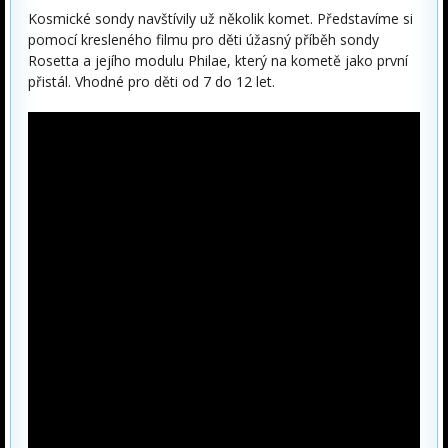
Kosmické sondy navštívily už několik komet. Představíme si
pomocí kresleného filmu pro děti úžasný příběh sondy
Rosetta a jejího modulu Philae, který na kometě jako první
přistál. Vhodné pro děti od 7 do 12 let.