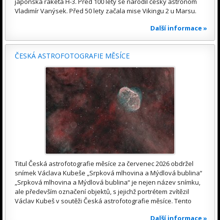
japonská raketa H-3. Před 100 lety se narodil český astronom
Vladimír Vanýsek. Před 50 lety začala mise Vikingu 2 u Marsu.
Další informace »
ČESKÁ ASTROFOTOGRAFIE MĚSÍCE
Titul Česká astrofotografie měsíce za červenec 2026 obdržel
snímek Václava Kubeše „Srpková mlhovina a Mýdlová bublina“
„Srpková mlhovina a Mýdlová bublina“ je nejen název snímku,
ale především označení objektů, s jejichž portrétem zvítězil
Václav Kubeš v soutěži Česká astrofotografie měsíce. Tento
Další informace »