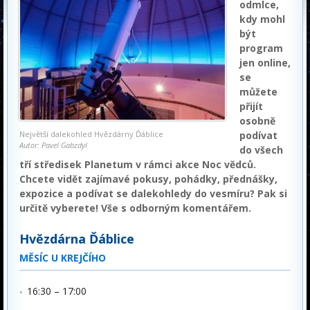
odmlce,
kdy mohl
být
program
jen online,
se
můžete
přijít
osobně
Největší dalekohled Hvězdárny Ďáblice
podívat
Autor: Pavel Gabzdyl
do všech
tří středisek Planetum v rámci akce Noc vědců.
Chcete vidět zajímavé pokusy, pohádky, přednášky,
expozice a podívat se dalekohledy do vesmíru? Pak si
určitě vyberete! Vše s odborným komentářem.
Hvězdárna Ďáblice
MĚSÍC U KREJČÍHO
16:30 – 17:00