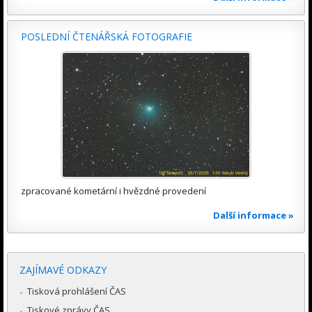
POSLEDNÍ ČTENÁŘSKÁ FOTOGRAFIE
zpracované kometární i hvězdné provedení
Další informace »
ZAJÍMAVÉ ODKAZY
Tisková prohlášení ČAS
Tiskové zprávy ČAS