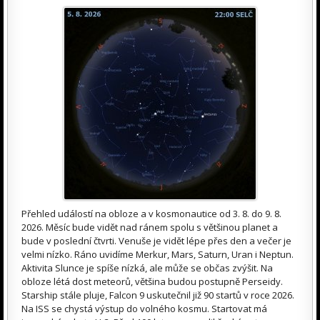
Přehled událostí na obloze a v kosmonautice od 3. 8. do 9. 8.
2026. Měsíc bude vidět nad ránem spolu s většinou planet a
bude v poslední čtvrti. Venuše je vidět lépe přes den a večer je
velmi nízko. Ráno uvidíme Merkur, Mars, Saturn, Uran i Neptun.
Aktivita Slunce je spíše nízká, ale může se občas zvýšit. Na
obloze létá dost meteorů, většina budou postupně Perseidy.
Starship stále pluje, Falcon 9 uskutečnil již 90 startů v roce 2026.
Na ISS se chystá výstup do volného kosmu. Startovat má