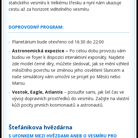
statického vesmíru k Velkému třesku a nyní nám ukazuje
cestu až za horizont viditelného vesmíru.
DOPROVODNÝ PROGRAM:
Planetárium bude otevřeno od 16:30 do 22:00
Astronomická
expozice
–
Po celou dobu provozu vám
budou ve foyer k dispozici interaktivní exponáty. Najdete
zde model černé díry, můžete sledovat, jak se mění vzhled
měsíčního povrchu se změnou jeho osvětlení Sluncem a
naše simulátory vám umožní se projet po Měsíci nebo
Marsu.
Vostok, Eagle, Atlantis
– posuďte sami, jak šel čas ve
vývoji dopravních prostředků do vesmíru. Zažijte na vlastní
kůži pocity prvních kosmonautů a astronautů.
Štefánikova hvězdárna
S UFONKEM MEZI HVĚZDAMI ANEB O VESMÍRU PRO