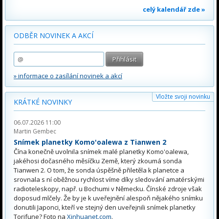
celý kalendář zde »
ODBĚR NOVINEK A AKCÍ
» informace o zasílání novinek a akcí
Vložte svoji novinku
KRÁTKÉ NOVINKY
06.07.2026 11:00
Martin Gembec
Snímek planetky Komo'oalewa z Tianwen 2
Čína konečně uvolnila snímek malé planetky Komo'oalewa,
jakéhosi dočasného měsíčku Země, který zkoumá sonda
Tianwen 2. O tom, že sonda úspěšně přiletěla k planetce a
srovnala s ní oběžnou rychlost víme díky sledování amatérskými
radioteleskopy, např. u Bochumi v Německu. Čínské zdroje však
doposud mlčely. Že by je k uveřejnění alespoň nějakého snímku
donutili Japonci, kteří ve stejný den uveřejnili snímek planetky
Torifune? Foto na
Xinhuanet.com
.