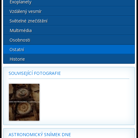
Exoplanety
Vzdálený vesmír
Světelné znečištění
Multimédia
Osobnosti
Ostatní
Historie
SOUVISEJÍCÍ FOTOGRAFIE
ASTRONOMICKÝ SNÍMEK DNE