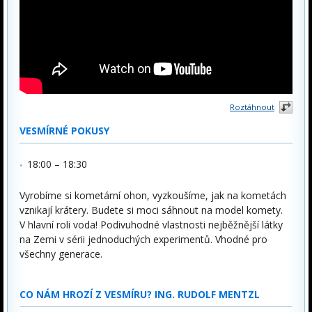
Roztáhnout
VESMÍRNÉ POKUSY
18:00 – 18:30
Vyrobíme si kometární ohon, vyzkoušíme, jak na kometách
vznikají krátery. Budete si moci sáhnout na model komety.
V hlavní roli voda! Podivuhodné vlastnosti nejběžnější látky
na Zemi v sérii jednoduchých experimentů. Vhodné pro
všechny generace.
CO NÁM HROZÍ Z VESMÍRU? ING. RUDOLF MENTZL