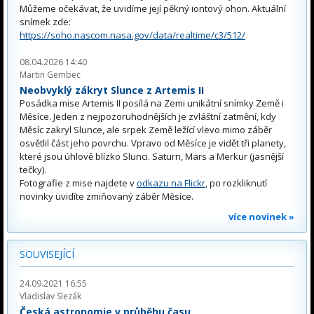
Můžeme očekávat, že uvidíme její pěkný iontový ohon. Aktuální
snímek zde:
https://soho.nascom.nasa.gov/data/realtime/c3/512/
08.04.2026 14:40
Martin Gembec
Neobvyklý zákryt Slunce z Artemis II
Posádka mise Artemis II posílá na Zemi unikátní snímky Země i
Měsíce. Jeden z nejpozoruhodnějších je zvláštní zatmění, kdy
Měsíc zakryl Slunce, ale srpek Země ležící vlevo mimo záběr
osvětlil část jeho povrchu. Vpravo od Měsíce je vidět tři planety,
které jsou úhlově blízko Slunci. Saturn, Mars a Merkur (jasnější
tečky).
Fotografie z mise najdete v
odkazu na Flickr
, po rozkliknutí
novinky uvidíte zmiňovaný záběr Měsíce.
více novinek »
SOUVISEJÍCÍ
24.09.2021 16:55
Vladislav Slezák
Česká astronomie v průběhu času