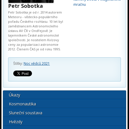
mračnu
Petr Sobotka
Petr Sobotka je od r. 2014 autorem
Meteoru - vědecko-populárního
pořadu Českého rozhlasu. 10 let byl
zaměstnancem Astronomického
ústavu AV ČR v Ondřejově. Je
tajemníkem České astronomické
společnosti. Je nositelem Kvízovy
ceny za popularizaci astronomie
2012. Členem ČAS je od roku 1995.
Štítky:
Noc vědců 2021
Úkazy
Kosmonautika
Sluneční soustava
Hvězdy