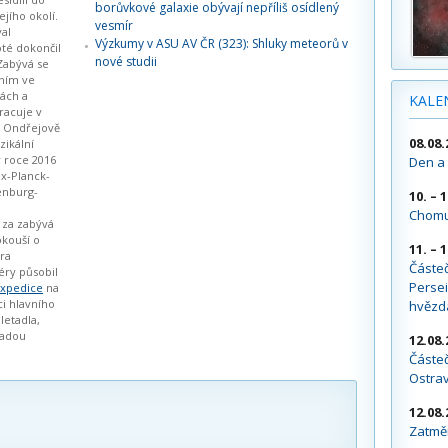
borůvkové galaxie obývají nepříliš osídlený
ejího okolí.
vesmír
al
Výzkumy v ASU AV ČR (323): Shluky meteorů v
oté dokončil
nové studii
Zabývá se
ním ve
ách a
KALE
Pracuje v
 Ondřejově
08.08.
ikální
v roce 2016
Den a 
ax-Planck-
enburg-
10. – 
Chomu
 za zabývá
okouší o
11. – 
era
Částe
éry působil
Persei
expedice
na
ci hlavního
hvězd
letadla,
řadou
12.08.
Částeč
Ostra
12.08.
Zatměn