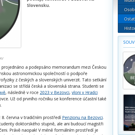
Multi
Slovensku.
Osob
Ostat
Histo
SOUVI
SAV
lo projednáno a podepsáno memorandum mezi Českou
enskou astronomickou společností o podpoře
fyziky z českých a slovenských univerzit. Tato setkání
anizaci se střídá česká a slovenská strana. Studenti se
avě
, následně v roce
2023 v Bezovci
,
vloni v Hradci
vce. Už od prvního ročníku se konference účastní také
u.
ž 8. června v tradičním prostředí
Penzionu na Bezovci
.
studenty doktorského stupně, ale ani budoucí magistři
učeni. Právě naopak! V méně formálním prostředí je