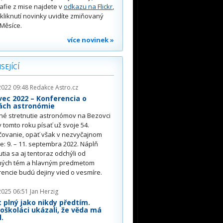
afie z mise najdete v
odkazu na Flickr
,
kliknutí novinky uvidíte zmiňovaný
Měsíce.
více novinek »
SEJÍCÍ
2022 09:48
Redakce Astro.cz
ec 2022 – Konferencia o
nách astronómie
né stretnutie astronómov na Bezovci
 tomto roku písať už svoje 54.
čovanie, opäť však v nezvyčajnom
e: 9. – 11. septembra 2022. Náplň
utia sa aj tentoraz odchýli od
čných tém a hlavným predmetom
encie budú dejiny vied o vesmíre.
2025 06:51
Jan Herzig
 plný jako nikdy předtím.
oškoláci ukázali, že věda má
.