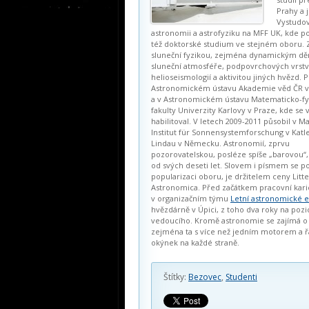
Prahy a j
Vystudov
astronomii a astrofyziku na MFF UK, kde p
též doktorské studium ve stejném oboru. 
sluneční fyzikou, zejména dynamickým dě
sluneční atmosféře, podpovrchových vrstv
helioseismologií a aktivitou jiných hvězd. 
Astronomickém ústavu Akademie věd ČR v
a v Astronomickém ústavu Matematicko-fyz
fakulty Univerzity Karlovy v Praze, kde se 
habilitoval. V letech 2009-2011 působil v M
Institut für Sonnensystemforschung v Katl
Lindau v Německu. Astronomií, zprvu
pozorovatelskou, posléze spíše „barovou“,
od svých deseti let. Slovem i písmem se p
popularizaci oboru, je držitelem ceny Litt
Astronomica. Před začátkem pracovní kari
v organizačním týmu
Letní astronomické 
hvězdárně v Úpici, z toho dva roky na pozi
vedoucího. Kromě astronomie se zajímá o 
zejména ta s více než jedním motorem a 
okýnek na každé straně.
Štítky:
Bezovec
,
Studenti