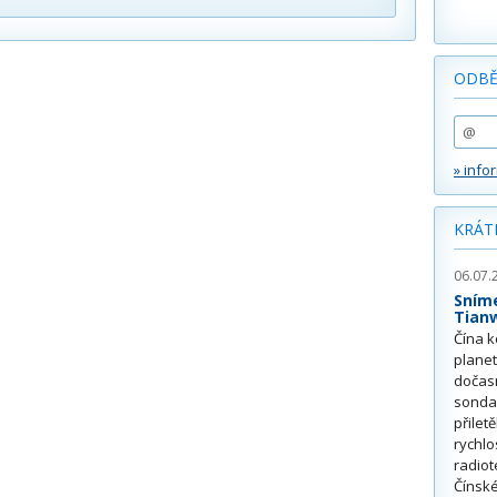
ODBĚ
» info
KRÁT
06.07.
Sním
Tian
Čína k
plane
dočas
sonda
přilet
rychlo
radiot
Čínské