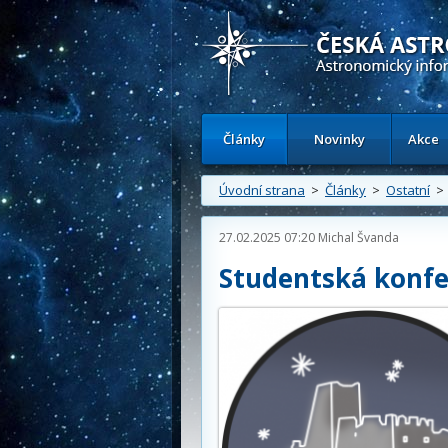
Česká astronomická společnost - Inform
Články
Novinky
Akce
Úvodní strana
>
Články
>
Ostatní
> 
27.02.2025 07:20
Michal Švanda
Studentská konfe