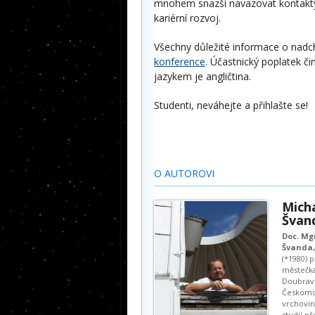
mnohem snazší navazovat kontakty
kariérní rozvoj.
Všechny důležité informace o nadch
konference
. Účastnický poplatek či
jazykem je angličtina.
Studenti, neváhejte a přihlašte se!
O AUTOROVI
Mich
Švan
Doc. Mg
Švanda, 
(*1980) 
městečka
Doubrav
Českomo
vrchovin
studií př