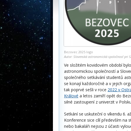
Bezovec 2025 logo
Autor: Slovenská astronomická spoločnosť pri 
Ve složitém kovidovém období by
astronomickou společností a Slov
společného setkávání studentů astro
se konají každoročně a v jejich org
tak poprvé sešli v roce
2022 v Ostr
Králové
a letos zamíří opět do Bezo
silné zastoupení z univerzit v Polsk
Setkání se uskuteční o víkendu 6. a
Konference sice cílí především na 
nebo bakaláři nejsou z účasti vylo