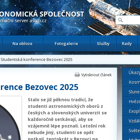
ační astronomický server
Na obloze
Fotogalerie
Služby
Rady
Studentská konference Bezovec 2025
Úkaz
Vytisknout článek
Kosm
rence Bezovec 2025
Slune
Stalo se již pěknou tradicí, že
Hvěz
studenti astronomických oborů z
Exopl
českých a slovenských univerzit se
každoročně setkávají, aby se
Vzdál
vzájemně lépe poznali. Letošní rok
Světe
nebude jiný, studenti se opět
potkají, tentokrát v Bezovci na