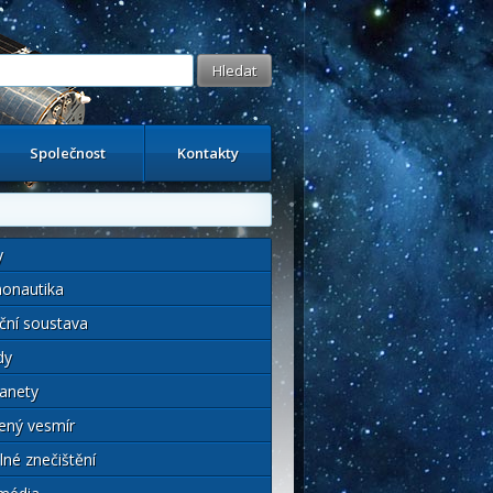
Společnost
Kontakty
y
onautika
ční soustava
dy
anety
ený vesmír
lné znečištění