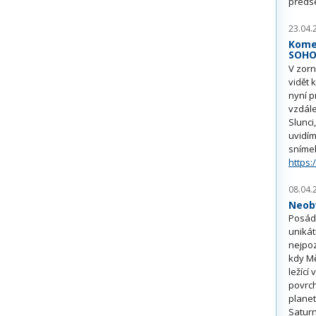
předs
23.04.
Kome
SOH
V zorn
vidět 
nyní p
vzdále
Slunci
uvidím
sníme
https:
08.04.
Neobv
Posádk
unikát
nejpoz
kdy Mě
ležící
povrch
planet
Saturn