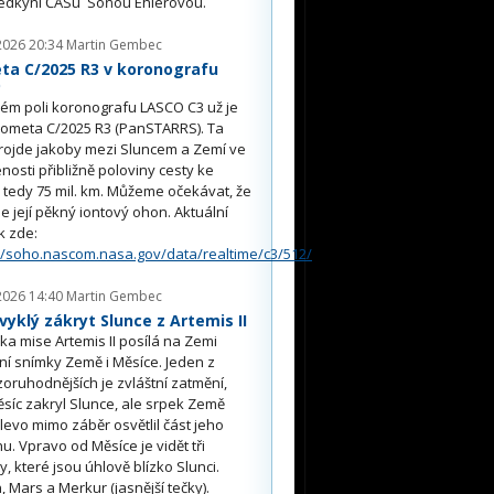
edkyní ČASu Soňou Ehlerovou.
2026 20:34
Martin Gembec
ta C/2025 R3 v koronografu
O
ém poli koronografu LASCO C3 už je
kometa C/2025 R3 (PanSTARRS). Ta
rojde jakoby mezi Sluncem a Zemí ve
nosti přibližně poloviny cesty ke
, tedy 75 mil. km. Můžeme očekávat, že
e její pěkný iontový ohon. Aktuální
k zde:
//soho.nascom.nasa.gov/data/realtime/c3/512/
2026 14:40
Martin Gembec
yklý zákryt Slunce z Artemis II
a mise Artemis II posílá na Zemi
ní snímky Země i Měsíce. Jeden z
oruhodnějších je zvláštní zatmění,
síc zakryl Slunce, ale srpek Země
 vlevo mimo záběr osvětlil část jeho
u. Vpravo od Měsíce je vidět tři
y, které jsou úhlově blízko Slunci.
, Mars a Merkur (jasnější tečky).