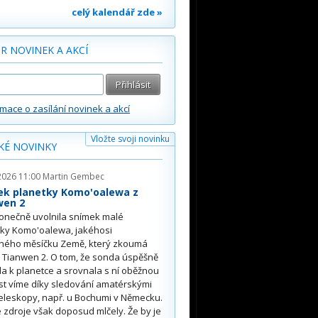
celý kalendář zde »
R NOVINEK A AKCÍ
rmace o zasílání novinek a akcí
Vložte svoji novinku
KÉ NOVINKY
2026 11:00
Martin Gembec
ek planetky Komo'oalewa z
wen 2
onečně uvolnila snímek malé
tky Komo'oalewa, jakéhosi
ného měsíčku Země, který zkoumá
 Tianwen 2. O tom, že sonda úspěšně
ěla k planetce a srovnala s ní oběžnou
st víme díky sledování amatérskými
eleskopy, např. u Bochumi v Německu.
 zdroje však doposud mlčely. Že by je