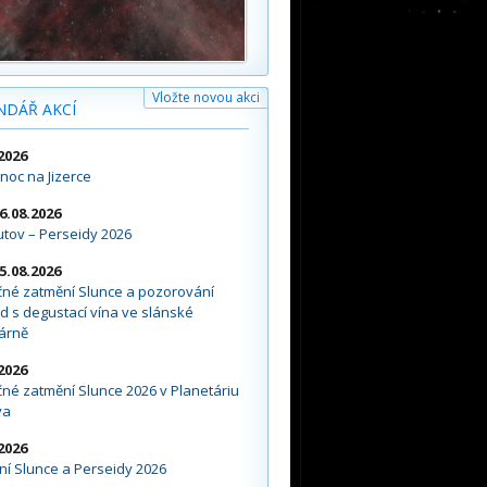
Vložte novou akci
NDÁŘ AKCÍ
2026
noc na Jizerce
16.08.2026
tov – Perseidy 2026
15.08.2026
čné zatmění Slunce a pozorování
d s degustací vína ve slánské
árně
2026
né zatmění Slunce 2026 v Planetáriu
va
2026
í Slunce a Perseidy 2026