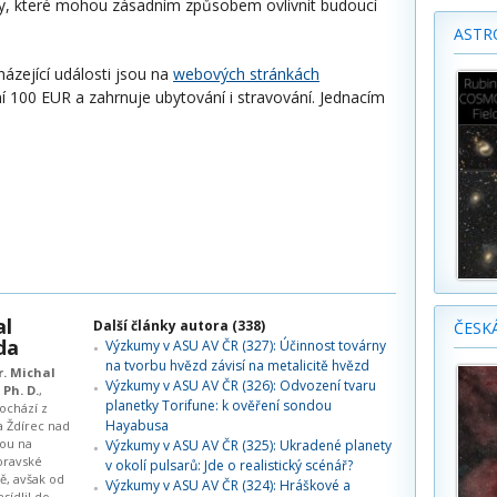
, které mohou zásadním způsobem ovlivnit budoucí
ASTR
ázející události jsou na
webových stránkách
ní 100 EUR a zahrnuje ubytování i stravování. Jednacím
al
Další články autora (338)
ČESK
da
Výzkumy v ASU AV ČR (327): Účinnost továrny
na tvorbu hvězd závisí na metalicitě hvězd
r. Michal
Výzkumy v ASU AV ČR (326): Odvození tvaru
Ph. D.
,
planetky Torifune: k ověření sondou
pochází z
Hayabusa
 Ždírec nad
ou na
Výzkumy v ASU AV ČR (325): Ukradené planety
ravské
v okolí pulsarů: Jde o realistický scénář?
ě, avšak od
Výzkumy v ASU AV ČR (324): Hráškové a
esídlil do