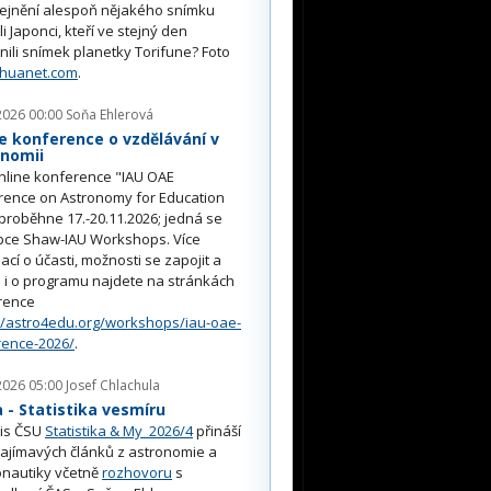
řejnění alespoň nějakého snímku
li Japonci, kteří ve stejný den
nili snímek planetky Torifune? Foto
nhuanet.com
.
2026 00:00
Soňa Ehlerová
e konference o vzdělávání v
onomii
nline konference "IAU OAE
rence on Astronomy for Education
proběhne 17.-20.11.2026; jedná se
pce Shaw-IAU Workshops. Více
ací o účasti, možnosti se zapojit a
i o programu najdete na stránkách
rence
//astro4edu.org/workshops/iau-oae-
rence-2026/
.
2026 05:00
Josef Chlachula
- Statistika vesmíru
is ČSU
Statistika & My 2026/4
přináší
ajímavých článků z astronomie a
nautiky včetně
rozhovoru
s