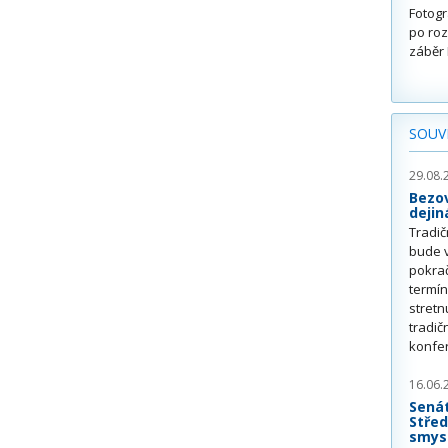
Fotogr
po roz
záběr 
SOUVI
29.08.
Bezov
deji
Tradič
bude v
pokra
termín
stretn
tradi
konfer
16.06.
Senát
Střed
smysl