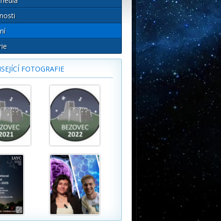
média
nosti
ní
rie
SEJÍCÍ FOTOGRAFIE