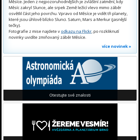
Měsíce. Jeden z nejpozoruhodnějších je zvláštní zatmění, kdy
Měsíc zakryl Slunce, ale srpek Země ležící vlevo mimo záběr
osvětlil část jeho povrchu. Vpravo od Měsíce je vidět tři planety,
které jsou úhlově blízko Slunci. Saturn, Mars a Merkur (jasnější
tečky).
Fotografie z mise najdete v
odkazu na Flickr
, po rozkliknutí
novinky uvidíte zmiňovaný záběr Měsíce.
více novinek »
Otestujte své znalosti