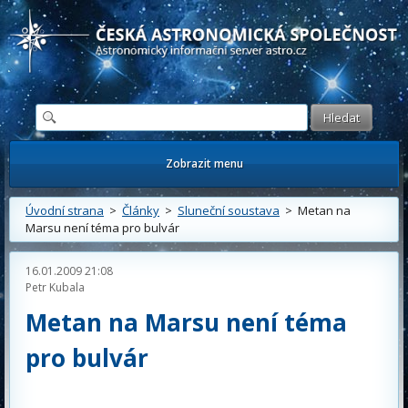
Česká astronomická společnost - Informační astronomický server
Zobrazit menu
Úvodní strana
>
Články
>
Sluneční soustava
> Metan na
Marsu není téma pro bulvár
16.01.2009 21:08
Petr Kubala
Metan na Marsu není téma
pro bulvár