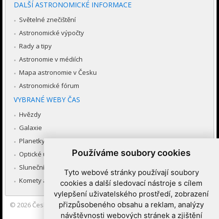
DALŠÍ ASTRONOMICKÉ INFORMACE
Světelné znečištění
Astronomické výpočty
Rady a tipy
Astronomie v médiích
Mapa astronomie v Česku
Astronomické fórum
VYBRANÉ WEBY ČAS
Hvězdy
Galaxie
Planetky
Používáme soubory cookies
Optické úkazy v atmosféře
Sluneční soustava
Tyto webové stránky používají soubory
Komety a meteory
cookies a další sledovací nástroje s cílem
vylepšení uživatelského prostředí, zobrazení
přizpůsobeného obsahu a reklam, analýzy
© 2026
Česká astronomická společnost
|
Hvězdárna a planetárium
Brno spolupracuje se serverem Astro.cz
návštěvnosti webových stránek a zjištění