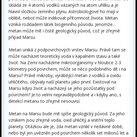
skládá ze 4 atomů vodíků vázaných na atom uhlíku a je
hlavní složkou zemního plynu. Astrobiologové ho mají v
oblibě, neboť může indikovat přítomnost života. Metan
vzniká rozkladem látek biogenního původu. Jenomže…
metan může mít i čistě geologický původ, což je zřejmě
případ Marsu.
Metan uniká z podpovrchových vrstev Marsu. Právě tam se
může nacházet teoreticky voda v kapalném stavu a také
život. Na Zemi nacházíme mikroorganismy v hloubce 2-3
kilometry pod povrchem, může se něco podobného dít i na
Marsu? Právě mikroby, vyrábějící metan z vodíků a oxidu
uhličitého, obývaly naší planetu jako první. Existoval na
Marsu kdysi život a nacházejí se jeho pozůstatky pod
povrchem? Je to velmi nepravděpodobné a i kdyby ano, s
detekcí metanu to zřejmě nesouvisí.
Metan na Marsu bude mít spíše geologický původ. Za jeho
vznikem jsou zřejmě voda, oxid uhličitý a vnitřní teplo
planety. Otázkou ale je, zda metan vznikl v nedávné době,
nebo byl jen uvězněn pod povrchem několik set milionů let a