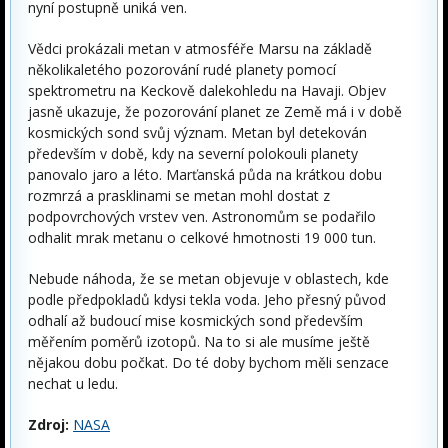
nyní postupně uniká ven.
Vědci prokázali metan v atmosféře Marsu na základě
několikaletého pozorování rudé planety pomocí
spektrometru na Keckově dalekohledu na Havaji. Objev
jasně ukazuje, že pozorování planet ze Země má i v době
kosmických sond svůj význam. Metan byl detekován
především v době, kdy na severní polokouli planety
panovalo jaro a léto. Marťanská půda na krátkou dobu
rozmrzá a prasklinami se metan mohl dostat z
podpovrchových vrstev ven. Astronomům se podařilo
odhalit mrak metanu o celkové hmotnosti 19 000 tun.
Nebude náhoda, že se metan objevuje v oblastech, kde
podle předpokladů kdysi tekla voda. Jeho přesný původ
odhalí až budoucí mise kosmických sond především
měřením poměrů izotopů. Na to si ale musíme ještě
nějakou dobu počkat. Do té doby bychom měli senzace
nechat u ledu.
Zdroj:
NASA