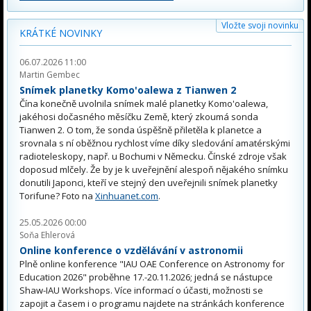
Vložte svoji novinku
KRÁTKÉ NOVINKY
06.07.2026 11:00
Martin Gembec
Snímek planetky Komo'oalewa z Tianwen 2
Čína konečně uvolnila snímek malé planetky Komo'oalewa,
jakéhosi dočasného měsíčku Země, který zkoumá sonda
Tianwen 2. O tom, že sonda úspěšně přiletěla k planetce a
srovnala s ní oběžnou rychlost víme díky sledování amatérskými
radioteleskopy, např. u Bochumi v Německu. Čínské zdroje však
doposud mlčely. Že by je k uveřejnění alespoň nějakého snímku
donutili Japonci, kteří ve stejný den uveřejnili snímek planetky
Torifune? Foto na
Xinhuanet.com
.
25.05.2026 00:00
Soňa Ehlerová
Online konference o vzdělávání v astronomii
Plně online konference "IAU OAE Conference on Astronomy for
Education 2026" proběhne 17.-20.11.2026; jedná se nástupce
Shaw-IAU Workshops. Více informací o účasti, možnosti se
zapojit a časem i o programu najdete na stránkách konference