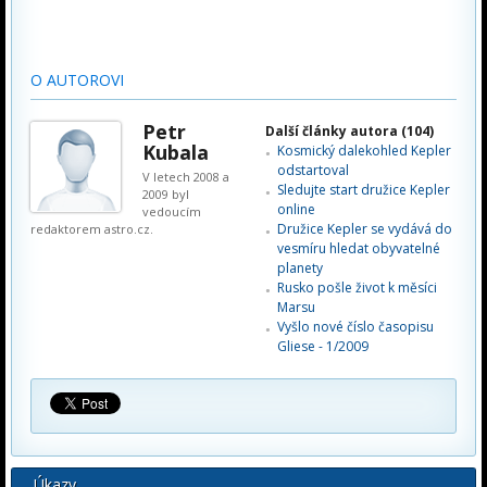
O AUTOROVI
Petr
Další články autora (104)
Kubala
Kosmický dalekohled Kepler
odstartoval
V letech 2008 a
Sledujte start družice Kepler
2009 byl
online
vedoucím
Družice Kepler se vydává do
redaktorem astro.cz.
vesmíru hledat obyvatelné
planety
Rusko pošle život k měsíci
Marsu
Vyšlo nové číslo časopisu
Gliese - 1/2009
Úkazy