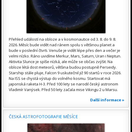
Přehled událostí na obloze a v kosmonautice od 3. 8. do 9. 8.
2026. Měsíc bude vidět nad ránem spolu s většinou planet a
bude v poslední čtvrti. Venuše je vidět lépe přes den a večer je
velmi nízko. Ráno uvidíme Merkur, Mars, Saturn, Uran i Neptun.
Aktivita Slunce je spíše nízká, ale může se občas zvýšit. Na
obloze létá dost meteorů, většina budou postupně Perseidy.
Starship stále pluje, Falcon 9 uskutečnil již 90 startů v roce 2026.
Na ISS se chystá výstup do volného kosmu. Startovat má
japonská raketa H-3. Před 100 lety se narodil český astronom
Vladimír Vanýsek. Před 50 lety začala mise Vikingu 2 u Marsu.
Další informace »
ČESKÁ ASTROFOTOGRAFIE MĚSÍCE