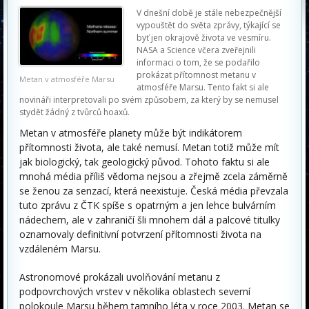
V dnešní době je stále nebezpečnější
vypouštět do světa zprávy, týkající se
byť jen okrajově života ve vesmíru.
NASA a Science včera zveřejnili
informaci o tom, že se podařilo
prokázat přítomnost metanu v
Metan v atmosféře Marsu
atmosféře Marsu. Tento fakt si ale
novináři interpretovali po svém způsobem, za který by se nemusel
stydět žádný z tvůrců hoaxů.
Metan v atmosféře planety může být indikátorem
přítomnosti života, ale také nemusí. Metan totiž může mít
jak biologický, tak geologický původ. Tohoto faktu si ale
mnohá média příliš vědoma nejsou a zřejmě zcela záměrně
se ženou za senzací, která neexistuje. Česká média převzala
tuto zprávu z ČTK spíše s opatrným a jen lehce bulvárním
nádechem, ale v zahraničí šli mnohem dál a palcové titulky
oznamovaly definitivní potvrzení přítomnosti života na
vzdáleném Marsu.
Astronomové prokázali uvolňování metanu z
podpovrchových vrstev v několika oblastech severní
polokoule Marsu během tamního léta v roce 2003. Metan se