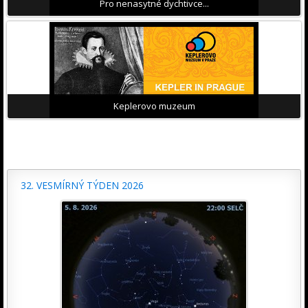
Pro nenasytné dychtivce...
Keplerovo muzeum
32. VESMÍRNÝ TÝDEN 2026