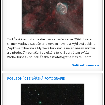
Titul Česká astrofotografie měsíce za červenec 2026 obdržel
snímek Václava Kubeše „Srpková mlhovina a Mýdlová bublina“
„Srpková mlhovina a Mýdlová bublina“ je nejen název snímku,
ale především označení objektů, s jejichž portrétem zvítězil
Václav Kubeš v soutěži Česká astrofotografie měsíce. Tento
Další informace »
POSLEDNÍ ČTENÁŘSKÁ FOTOGRAFIE