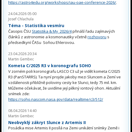
https://astro4edu.org/workshops/iau-oae-conference-2026/
.
24.04.2026 05:00
Josef Chlachula
Téma - Statistika vesmíru
Časopis ČSU
Statistika & My 2026/4
přináší řadu zajímavých
článků z astronomie a kosmonautiky včetně
rozhovoru
s
předsedkyní ČASu Soňou Ehlerovou.
23.04.2026 20:34
Martin Gembec
Kometa C/2025 R3 v koronografu SOHO
V zorném poli koronografu LASCO C3 už je vidět kometa C/2025
R3 (PanSTARRS). Ta nyní projde jakoby mezi Sluncem a Zemí ve
vzdálenosti přibližně poloviny cesty ke Slunci, tedy 75 mil. km.
Můžeme očekávat, že uvidíme její pěkný iontový ohon. Aktuální
snímek zde:
https://soho.nascom.nasa.gov/data/realtime/c3/512/
08.04.2026 14:40
Martin Gembec
Neobvyklý zákryt Slunce z Artemis II
Posádka mise Artemis II posílá na Zemi unikátní snímky Země i