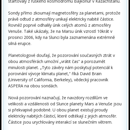
startovaly z ruského kosmodromu Bajkonur v Kazachstánu.
Sondy přímo zkoumají magnetosféry za planetami, protože
právě odtud z atmosféry unikají elektricky nabité částice.
Rovněž poprvé odhalily únik celých atomů z atmosféry
Venuše
. Také ukázaly, že na Marsu únik vzrostl 10krát v
prosinci 2006, kdy na Slunci byla zaznamenána extrémně
silná erupce.
Planetologové doufají, že pozorování současných ztrát v
obou atmosférách umožní „vrátit čas“ a porozumět
minulosti planet. „Tyto závěry nám poskytují potenciál k
porovnání vývoje klimatu planet,“ říká David Brain
(University of California, Berkeley), vědecký pracovník
ASPERA na obou sondách.
Nová pozorování naznačují, že navzdory rozdílům ve
velikosti a vzdálenosti od Slunce planety Mars a
Venuše
jsou
si překvapivě podobné. U obou planet existují proudy
elektricky nabitých částicí, které odtékají z jejich atmosfér.
Částice jsou urychlovány interakcí se slunečním větrem.