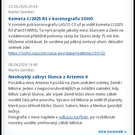
23.04.2026 20:34
Martin Gembec
Kometa C/2025 R3 v koronografu SOHO
V zorném poli koronografu LASCO C3 už je vidět kometa C/2025
R3 (PanSTARRS). Ta nyní projde jakoby mezi Sluncem a Zemí ve
vzdálenosti přibližně poloviny cesty ke Slunci, tedy 75 mil. km.
Můžeme očekávat, že uvidíme její pěkný iontový ohon. Aktuální
snímek zde:
https://soho.nascom.nasa.gov/data/realtime/c3/512/
08.04.2026 14:40
Martin Gembec
Neobvyklý zákryt Slunce z Artemis II
Posádka mise Artemis II posílá na Zemi unikátní snímky Země i
Měsíce. Jeden z nejpozoruhodnějších je zvláštní zatmění, kdy
Měsíc zakryl Slunce, ale srpek Země ležící vlevo mimo záběr
osvětlil část jeho povrchu. Vpravo od Měsíce je vidět tři planety,
které jsou úhlově blízko Slunci. Saturn, Mars a Merkur (jasnější
tečky).
Fotografie z mise najdete v
odkazu na Flickr
, po rozkliknutí
novinky uvidíte zmiňovaný záběr Měsíce.
více novinek »