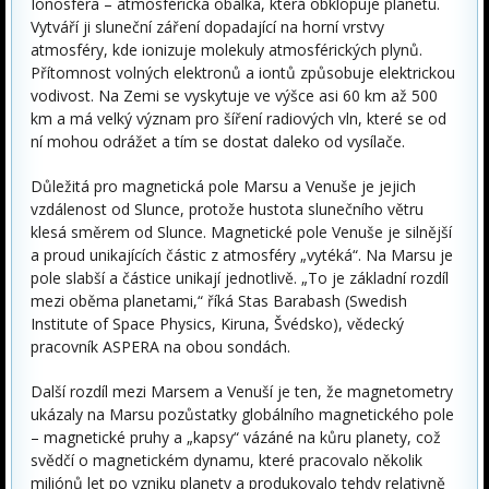
Ionosféra – atmosférická obálka, která obklopuje planetu.
Vytváří ji sluneční záření dopadající na horní vrstvy
atmosféry, kde ionizuje molekuly atmosférických plynů.
Přítomnost volných elektronů a iontů způsobuje elektrickou
vodivost. Na Zemi se vyskytuje ve výšce asi 60 km až 500
km a má velký význam pro šíření radiových vln, které se od
ní mohou odrážet a tím se dostat daleko od vysílače.
Důležitá pro magnetická pole Marsu a
Venuše
je jejich
vzdálenost od Slunce, protože hustota slunečního větru
klesá směrem od Slunce. Magnetické pole
Venuše
je silnější
a proud unikajících částic z atmosféry „vytéká“. Na Marsu je
pole slabší a částice unikají jednotlivě. „To je základní rozdíl
mezi oběma planetami,“ říká Stas Barabash (Swedish
Institute of Space Physics, Kiruna, Švédsko), vědecký
pracovník ASPERA na obou sondách.
Další rozdíl mezi Marsem a Venuší je ten, že magnetometry
ukázaly na Marsu pozůstatky globálního magnetického pole
– magnetické pruhy a „kapsy“ vázáné na kůru planety, což
svědčí o magnetickém dynamu, které pracovalo několik
miliónů let po vzniku planety a produkovalo tehdy relativně