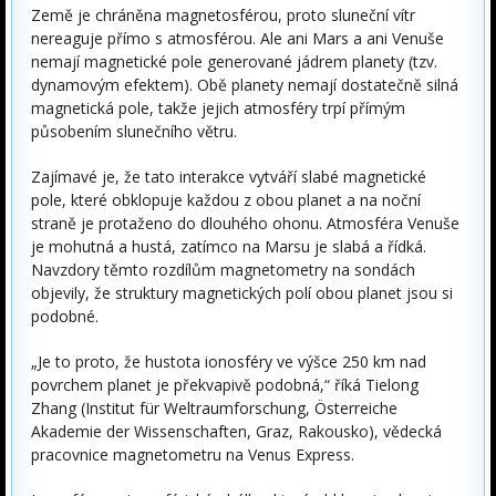
Země je chráněna magnetosférou, proto sluneční vítr
nereaguje přímo s atmosférou. Ale ani Mars a ani
Venuše
nemají magnetické pole generované jádrem planety (tzv.
dynamovým efektem). Obě planety nemají dostatečně silná
magnetická pole, takže jejich atmosféry trpí přímým
působením slunečního větru.
Zajímavé je, že tato interakce vytváří slabé magnetické
pole, které obklopuje každou z obou planet a na noční
straně je protaženo do dlouhého ohonu. Atmosféra
Venuše
je mohutná a hustá, zatímco na Marsu je slabá a řídká.
Navzdory těmto rozdílům magnetometry na sondách
objevily, že struktury magnetických polí obou planet jsou si
podobné.
„Je to proto, že hustota ionosféry ve výšce 250 km nad
povrchem planet je překvapivě podobná,“ říká Tielong
Zhang (Institut für Weltraumforschung, Österreiche
Akademie der Wissenschaften, Graz, Rakousko), vědecká
pracovnice magnetometru na Venus Express.