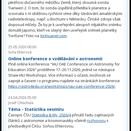
jakéhosi dočasného měsíčku Země, který zkoumá sonda
Tianwen 2. O tom, že sonda úspěšně přiletěla k planetce a
srovnala s ní oběžnou rychlost víme díky sledování amatérskými
radioteleskopy, např. u Bochumi v Německu. Čínské zdroje však
doposud mlčely. Že by je k uveřejnění alespoň nějakého snímku
donutili Japonci, kteří ve stejný den uveřejnili snímek planetky
Torifune? Foto na
Xinhuanet.com
.
25.05.2026 00:00
Soňa Ehlerová
Online konference o vzdělávání v astronomii
Plně online konference "IAU OAE Conference on Astronomy for
Education 2026" proběhne 17.-20.11.2026; jedná se nástupce
Shaw-IAU Workshops. Více informací o účasti, možnosti se
zapojit a časem i o programu najdete na stránkách konference
https://astro4edu.org/workshops/iau-oae-conference-2026/
.
24.04.2026 05:00
Josef Chlachula
Téma - Statistika vesmíru
Časopis ČSU
Statistika & My 2026/4
přináší řadu zajímavých
článků z astronomie a kosmonautiky včetně
rozhovoru
s
předsedkyní ČASu Soňou Ehlerovou.