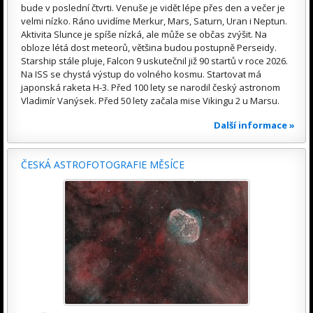
bude v poslední čtvrti. Venuše je vidět lépe přes den a večer je
velmi nízko. Ráno uvidíme Merkur, Mars, Saturn, Uran i Neptun.
Aktivita Slunce je spíše nízká, ale může se občas zvýšit. Na
obloze létá dost meteorů, většina budou postupně Perseidy.
Starship stále pluje, Falcon 9 uskutečnil již 90 startů v roce 2026.
Na ISS se chystá výstup do volného kosmu. Startovat má
japonská raketa H-3. Před 100 lety se narodil český astronom
Vladimír Vanýsek. Před 50 lety začala mise Vikingu 2 u Marsu.
Další informace »
ČESKÁ ASTROFOTOGRAFIE MĚSÍCE