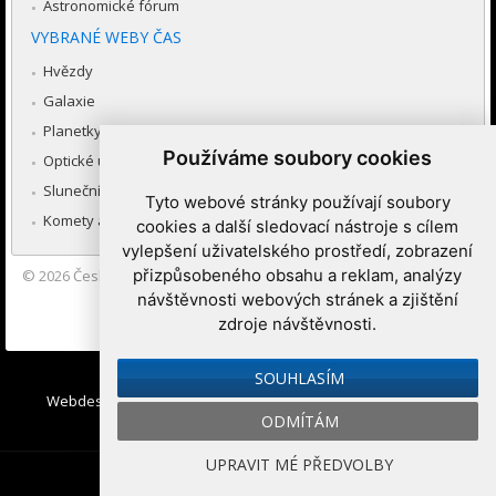
Astronomické fórum
VYBRANÉ WEBY ČAS
Hvězdy
Galaxie
Planetky
Používáme soubory cookies
Optické úkazy v atmosféře
Sluneční soustava
Tyto webové stránky používají soubory
Komety a meteory
cookies a další sledovací nástroje s cílem
vylepšení uživatelského prostředí, zobrazení
přizpůsobeného obsahu a reklam, analýzy
© 2026
Česká astronomická společnost
|
Hvězdárna a planetárium
Brno spolupracuje se serverem Astro.cz
návštěvnosti webových stránek a zjištění
zdroje návštěvnosti.
Nastavení cookies
SOUHLASÍM
Webdesign:
Medio interactive
, Redakční systém
Ibis CMS
:
ODMÍTÁM
WebConsult.cz
UPRAVIT MÉ PŘEDVOLBY