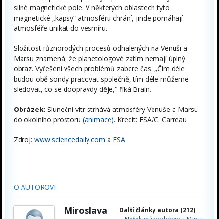
silné magnetické pole. V některých oblastech tyto
magnetické „kapsy“ atmosféru chrání, jinde pomáhají
atmosféře unikat do vesmíru.
Složitost různorodých procesů odhalených na Venuši a
Marsu znamená, že planetologové zatím nemají úplný
obraz. Vyřešení všech problémů zabere čas. „Čím déle
budou obě sondy pracovat společně, tím déle můžeme
sledovat, co se doopravdy děje,“ říká Brain.
Obrázek:
Sluneční vítr strhává atmosféry
Venuše
a Marsu
do okolního prostoru
(animace)
. Kredit: ESA/C. Carreau
Zdroj:
www.sciencedaily.com
a
ESA
O AUTOROVI
Miroslava
Další články autora (212)
Nečekaná podobnost Marsu