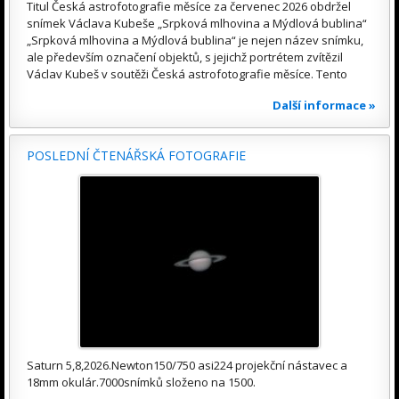
Titul Česká astrofotografie měsíce za červenec 2026 obdržel
snímek Václava Kubeše „Srpková mlhovina a Mýdlová bublina“
„Srpková mlhovina a Mýdlová bublina“ je nejen název snímku,
ale především označení objektů, s jejichž portrétem zvítězil
Václav Kubeš v soutěži Česká astrofotografie měsíce. Tento
Další informace »
POSLEDNÍ ČTENÁŘSKÁ FOTOGRAFIE
Saturn 5,8,2026.Newton150/750 asi224 projekční nástavec a
18mm okulár.7000snímků složeno na 1500.