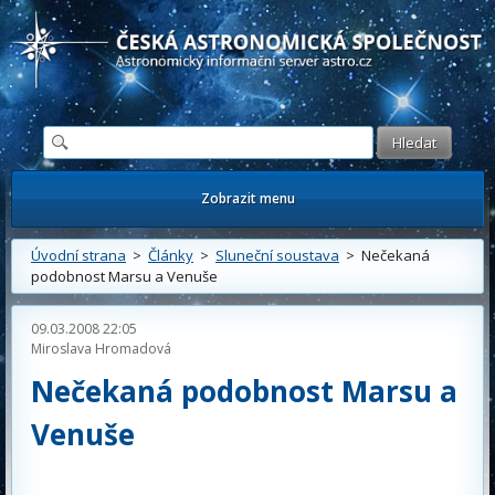
Česká astronomická společnost - Informační astronomický server
Zobrazit menu
Úvodní strana
>
Články
>
Sluneční soustava
> Nečekaná
podobnost Marsu a Venuše
09.03.2008 22:05
Miroslava Hromadová
Nečekaná podobnost Marsu a
Venuše