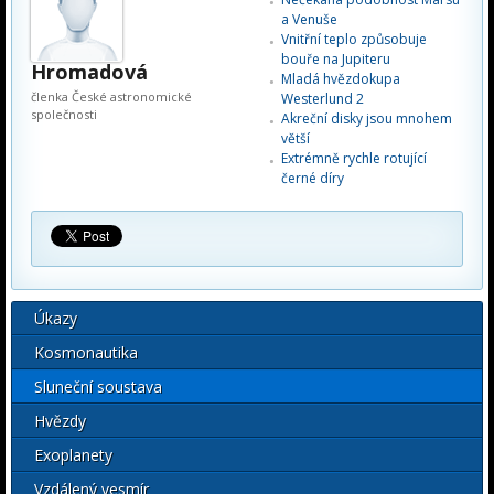
a
Venuše
Vnitřní teplo způsobuje
bouře na Jupiteru
Hromadová
Mladá hvězdokupa
členka České astronomické
Westerlund 2
společnosti
Akreční disky jsou mnohem
větší
Extrémně rychle rotující
černé díry
Úkazy
Kosmonautika
Sluneční soustava
Hvězdy
Exoplanety
Vzdálený vesmír