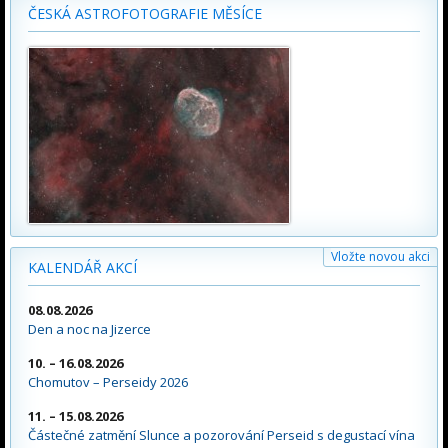
ČESKÁ ASTROFOTOGRAFIE MĚSÍCE
Vložte novou akci
KALENDÁŘ AKCÍ
08.08.2026
Den a noc na Jizerce
10. – 16.08.2026
Chomutov – Perseidy 2026
11. – 15.08.2026
Částečné zatmění Slunce a pozorování Perseid s degustací vína