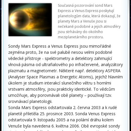
Současná pozorování sond Mars
Express a Venus Express poskytují
planetologům data, která dokazují, že
planety Mars a
Venuše
jsou si
nečekaně podobné a jejich atmosféry
jsou strhávány do okolního
meziplanetárního prostoru.
Sondy Mars Express a Venus Express jsou mimořádné
zejména proto, že na své palubě nesou velmi podobné
vědecké přístroje - spektrometry a detektory zahrnující
vlnová pásma od ultrafialového po infračervené, analyzátory
plazmatu a magnetometr. Některé např. detektory ASPERA
(Analyser Space Plasmas a Energetic Atoms), jejichž hlavním
úkolem je studium interakcí slunečního větru s horními
vrstvami atmosféry, jsou prakticky identické. To vědcům
umožňuje, aby porovnávali obě planety – používají tzv.
srovnávací planetologii.
Sonda Mars Express odstartovala 2. června 2003 a k rudé
planetě přiletěla 25. prosince 2003. Sonda Venus Express
odstartovala 9. listopadu 2005 a na polární dráhu kolem
Venuše
byla navedena 6. května 2006. Obě evropské sondy