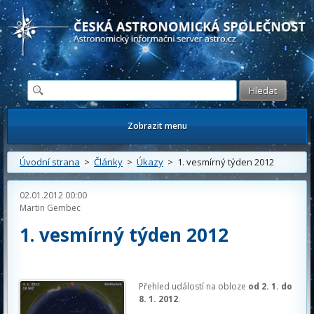
Česká astronomická společnost - Informační astronomický server
Zobrazit menu
Úvodní strana
>
Články
>
Úkazy
> 1. vesmírný týden 2012
02.01.2012 00:00
Martin Gembec
1. vesmírný týden 2012
Přehled událostí na obloze
od 2. 1. do
8. 1. 2012
.