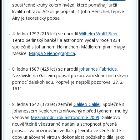
soustředné kruhy kolem hvězd, které pomáhají určit
kvalitu obrazu. Ačkoli je popsal již John Herschel, teprve
Airy je teoreticky popsal.
4. ledna 1797 (215 let) se narodil
Wilhelm Wolff Beer
.
Tento berlínský bankéř a astronom vydal v roce 1834
společně s Johannem Heinrichem Mädlerem první mapy
Měsíce:
Mappa Selenographica
.
8. ledna 1587 (425 let) se narodil
Johannes Fabricius
.
Nezávisle na Galileim popsal pozorování slunečních skvrn
pomocí dalekohledu. Poprvé je nejspíš pozoroval 27. 2.
1611.
8. ledna 1642 (370 let) zemřel
Galileo Galilei
. Společně s
Johanessem Keplerem zmiňovaným před týdnem, mu byl
věnován
Mezinárodní rok astronomie 2009
. Galileovo
neuvěřitelně všestranné nadání a schopnost přesně
popsat svá pozorování vedla k převratu ve vědě do té
doby utlačované vírou v dokonalost božského díla, jako