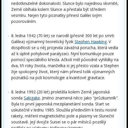
nedotknutelné dokonalosti. Slunce bylo najednou skvrnité,
Země obíhala kolem Slunce a přestala být středem
vesmíru. Nejen tyto poznatky přinesl Galilei svým
pozorováním.
8. ledna 1942 (70 let) se narodil (přesně 300 let po smrti
Galilea) významný teoretický fyzik
Stephen Hawking
. V
dospělosti se u něj projevila závažná porucha, která vedla
až k úplné pohybové paralyzaci. Nyní komunikuje pouze
pomocí speciálního křesla. Ačkoli měl původně vyhlídky na
dva, tři roky života, manželka si jej přesto vzala a Stephen
žije spokojený život, který nám přinesl tolik významných
poznatků na poli kosmologie a kvantové gravitace.
8. ledna 1992 (20 let) proletěla kolem Země japonská
sonda
Sakigake
. Jméno znamená něco jako "průzkumník".
Byla to první japonská meziplanetární sonda. Start se
uskutečnil v lednu 1985. Sloužila především k testu nosné
rakety, měření magnetického pole a plasmy ve Sluneční
soustavě. Její dvojče Suisei se o pár měsíců později
podílela na výzkumu Halleyovy komety.