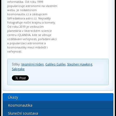
informatika. Od roku 1999
popularizuje astronomii na vlastním
webu. Je redaktorem
kosmonautix.cz a zástupcem
šéfredaktora astro.cz. Nejraději
fotografuje noční krajinu a komety.
Od roku 2019 je vedoucím
planetária v libereckém science
centru iQLANDIA, kde se věnuje
vzdělávání veřejnosti, pořádání akcí
a popularizaci astronomie a
kosmonautiky mezi mládeží i
veřejností.
Štítky:
Vesmírný týden
,
Galileo Galilei
,
Stephen Hawking
,
Sakigake
Úkazy
Kosmonautika
Sluneční soustava