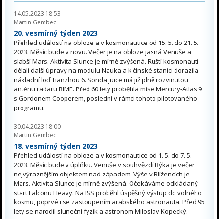
14.05.2023 18:53
Martin Gembec
20. vesmírný týden 2023
Přehled událostí na obloze a v kosmonautice od 15. 5. do 21. 5.
2023. Měsíc bude v novu. Večer je na obloze jasná Venuše a
slabší Mars. Aktivita Slunce je mírně zvýšená. Ruští kosmonauti
dělali další úpravy na modulu Nauka a k čínské stanici dorazila
nákladní loď Tianzhou 6. Sonda Juice má již plně rozvinutou
anténu radaru RIME. Před 60 lety proběhla mise Mercury-Atlas 9
s Gordonem Cooperem, poslední v rámci tohoto pilotovaného
programu.
30.04.2023 18:00
Martin Gembec
18. vesmírný týden 2023
Přehled událostí na obloze a v kosmonautice od 1. 5. do 7. 5.
2023. Měsíc bude v úplňku. Venuše v souhvězdí Býka je večer
nejvýraznějším objektem nad západem. Výše v Blížencích je
Mars. Aktivita Slunce je mírně zvýšená. Očekáváme odkládaný
start Falconu Heavy. Na ISS proběhl úspěšný výstup do volného
kosmu, poprvé i se zastoupením arabského astronauta. Před 95
lety se narodil sluneční fyzik a astronom Miloslav Kopecký.