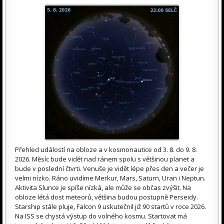
Přehled událostí na obloze a v kosmonautice od 3. 8. do 9. 8.
2026. Měsíc bude vidět nad ránem spolu s většinou planet a
bude v poslední čtvrti. Venuše je vidět lépe přes den a večer je
velmi nízko. Ráno uvidíme Merkur, Mars, Saturn, Uran i Neptun.
Aktivita Slunce je spíše nízká, ale může se občas zvýšit. Na
obloze létá dost meteorů, většina budou postupně Perseidy.
Starship stále pluje, Falcon 9 uskutečnil již 90 startů v roce 2026.
Na ISS se chystá výstup do volného kosmu. Startovat má