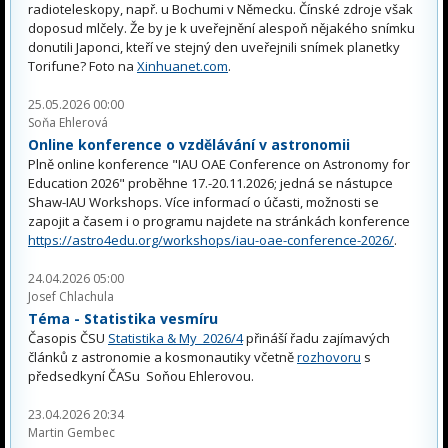
radioteleskopy, např. u Bochumi v Německu. Čínské zdroje však
doposud mlčely. Že by je k uveřejnění alespoň nějakého snímku
donutili Japonci, kteří ve stejný den uveřejnili snímek planetky
Torifune? Foto na
Xinhuanet.com
.
25.05.2026 00:00
Soňa Ehlerová
Online konference o vzdělávání v astronomii
Plně online konference "IAU OAE Conference on Astronomy for
Education 2026" proběhne 17.-20.11.2026; jedná se nástupce
Shaw-IAU Workshops. Více informací o účasti, možnosti se
zapojit a časem i o programu najdete na stránkách konference
https://astro4edu.org/workshops/iau-oae-conference-2026/
.
24.04.2026 05:00
Josef Chlachula
Téma - Statistika vesmíru
Časopis ČSU
Statistika & My 2026/4
přináší řadu zajímavých
článků z astronomie a kosmonautiky včetně
rozhovoru
s
předsedkyní ČASu Soňou Ehlerovou.
23.04.2026 20:34
Martin Gembec