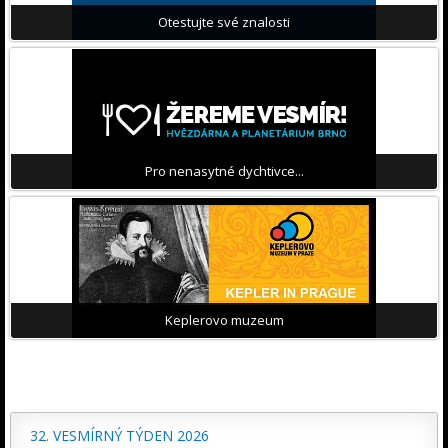
Otestujte své znalosti
Pro nenasytné dychtivce...
Keplerovo muzeum
32. VESMÍRNÝ TÝDEN 2026