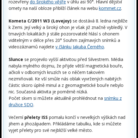
rozevřeny
do širokého vějíře
v úhlu asi 90°. Hlavní dějství
omety na naší obloze přiblíží článek na webu
kommet.cz
.
Kometa C/2011 W3 (Lovejoy)
se dostává 8. ledna nejblíže
k Zemi. Její velký a široký ohon je však již značně vybledlý. V
tmavých lokalitách ji stále pozorovatelé hlásí s ohonem
viditelným v délce přes 20° Souhrn zajímavých snímků a
videozáznamů najdete
v článku Jakuba Černého
.
Slunce
se projevilo vyšší aktivitou před Silvestrem. Média
nabyla mylného dojmu, že přijde větší magnetická bouře,
ačkoli v odborných kruzích se o něčem takovém
nezmiňovali. Ke vší smůle nás oblak vyvržených nabitých
částic skoro úplně minul a z geomagnetické bouře nebylo
nic. Současná aktivita je poměrně nízká.
Počet skvrn si můžete aktuálně prohlédnout na
snímku z
družice SDO
.
Večerní
přelety ISS
pomalu končí v nevelkých výškách nad
jihem a jihozápadem. Přikládáme tabulku, kde si můžete
vyjet přelety pro své nejbližší velké město.