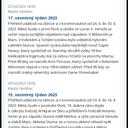
23.04.2023 18:00
Martin Gembec
17. vesmírný týden 2023
Přehled událostí na obloze a v kosmonautice od 24. 4. do 30. 4.
2023. Měsíc bude v první čtvrti a ukáže se Lunar X. Venuše je
večer nejvýraznějším objektem nad západem. V Blížencích je
Mars. V Indickém a Tichém oceánu bylo viditelné hybridní
zatmění Slunce. SpaceX vyzkoušela nejsilnější nosič Super
Heavy, který společně se Starship dosáhl výšky 39 km.
Helikoptéra Ingenuity má za sebou 50 letů na povrchu Marsu.
Před 90 lety se narodil Arno Penzias, který společně s Robertem
Wilsonem objevil v roce 1954 reliktní záření. Před 95 lety se
narodil známý americký astronom Gene Shoemaker.
09.04.2023 18:00
Martin Gembec
15. vesmírný týden 2023
Přehled událostí na obloze a v kosmonautice od 10. 4. do 16. 4.
2023. Měsíc bude v poslední čtvrti. 10. dubna ráno dojde
k zákrytu hvězdy Al Niyat ve Štíru a přiblížení k hvězdě Antares.
Večer je po západu Slunce vidět Merkur a výše výrazná Venuše
a slabší Mars. Aktivita Slunce se s novou aktivní oblastí opět
zvýšila. Byla oznámena čtyřčlenná posádka mise k Měsíci