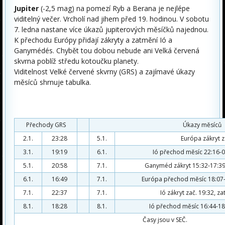
Jupiter
(-2,5 mag) na pomezí Ryb a Berana je nejlépe
viditelný večer. Vrcholí nad jihem před 19. hodinou. V sobotu
7. ledna nastane více úkazů jupiterových měsíčků najednou.
K přechodu Európy přidají zákryty a zatmění Ió a
Ganymédés. Chybět tou dobou nebude ani Velká červená
skvrna poblíž středu kotoučku planety.
Viditelnost Velké červené skvrny (GRS) a zajímavé úkazy
měsíců shrnuje tabulka.
Přechody GRS
Úkazy měsíců
2.1.
23:28
5.1.
Európa zákryt z
3.1.
19:19
6.1.
Ió přechod měsíc 22:16-0:
5.1.
20:58
7.1.
Ganyméd zákryt 15:32-17:39
6.1.
16:49
7.1.
Európa přechod měsíc 18:07-2
7.1.
22:37
7.1.
Ió zákryt zač. 19:32, z
8.1.
18:28
8.1.
Ió přechod měsíc 16:44-18:
Časy jsou v SEČ.