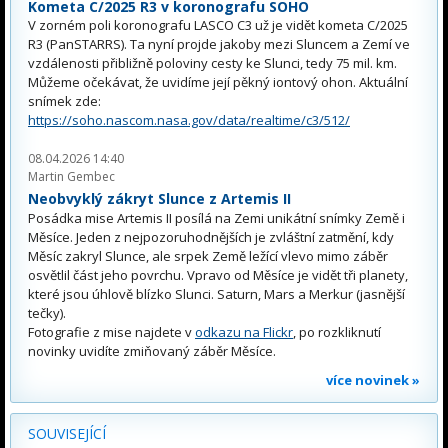
Kometa C/2025 R3 v koronografu SOHO
V zorném poli koronografu LASCO C3 už je vidět kometa C/2025
R3 (PanSTARRS). Ta nyní projde jakoby mezi Sluncem a Zemí ve
vzdálenosti přibližně poloviny cesty ke Slunci, tedy 75 mil. km.
Můžeme očekávat, že uvidíme její pěkný iontový ohon. Aktuální
snímek zde:
https://soho.nascom.nasa.gov/data/realtime/c3/512/
08.04.2026 14:40
Martin Gembec
Neobvyklý zákryt Slunce z Artemis II
Posádka mise Artemis II posílá na Zemi unikátní snímky Země i
Měsíce. Jeden z nejpozoruhodnějších je zvláštní zatmění, kdy
Měsíc zakryl Slunce, ale srpek Země ležící vlevo mimo záběr
osvětlil část jeho povrchu. Vpravo od Měsíce je vidět tři planety,
které jsou úhlově blízko Slunci. Saturn, Mars a Merkur (jasnější
tečky).
Fotografie z mise najdete v
odkazu na Flickr
, po rozkliknutí
novinky uvidíte zmiňovaný záběr Měsíce.
více novinek »
SOUVISEJÍCÍ