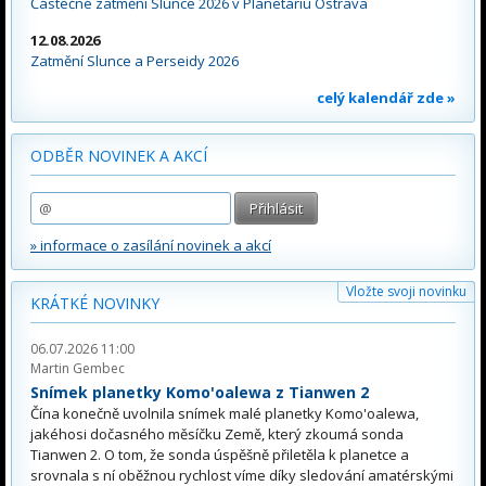
Částečné zatmění Slunce 2026 v Planetáriu Ostrava
12.08.2026
Zatmění Slunce a Perseidy 2026
celý kalendář zde »
ODBĚR NOVINEK A AKCÍ
» informace o zasílání novinek a akcí
Vložte svoji novinku
KRÁTKÉ NOVINKY
06.07.2026 11:00
Martin Gembec
Snímek planetky Komo'oalewa z Tianwen 2
Čína konečně uvolnila snímek malé planetky Komo'oalewa,
jakéhosi dočasného měsíčku Země, který zkoumá sonda
Tianwen 2. O tom, že sonda úspěšně přiletěla k planetce a
srovnala s ní oběžnou rychlost víme díky sledování amatérskými