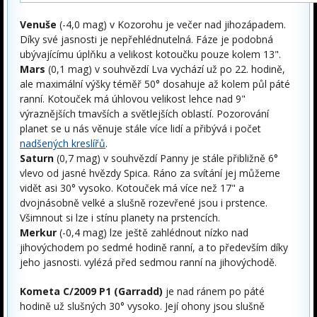
Venuše
(-4,0 mag) v Kozorohu je večer nad jihozápadem.
Díky své jasnosti je nepřehlédnutelná. Fáze je podobná
ubývajícímu úplňku a velikost kotoučku pouze kolem 13".
Mars
(0,1 mag) v souhvězdí Lva vychází už po 22. hodině,
ale maximální výšky téměř 50° dosahuje až kolem půl páté
ranní. Kotouček má úhlovou velikost lehce nad 9"
výraznějších tmavších a světlejších oblastí. Pozorování
planet se u nás věnuje stále více lidí a přibývá i počet
nadšených kreslířů
.
Saturn
(0,7 mag) v souhvězdí Panny je stále přibližně 6°
vlevo od jasné hvězdy Spica. Ráno za svítání jej můžeme
vidět asi 30° vysoko. Kotouček má více než 17" a
dvojnásobně velké a slušně rozevřené jsou i prstence.
Všimnout si lze i stínu planety na prstencích.
Merkur
(-0,4 mag) lze ještě zahlédnout nízko nad
jihovýchodem po sedmé hodině ranní, a to především díky
jeho jasnosti. vylézá před sedmou ranní na jihovýchodě.
Kometa C/2009 P1 (Garradd)
je nad ránem po páté
hodině už slušných 30° vysoko. Její ohony jsou slušně