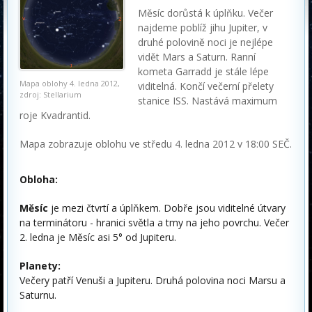
Měsíc dorůstá k úplňku. Večer
najdeme poblíž jihu Jupiter, v
druhé polovině noci je nejlépe
vidět Mars a Saturn. Ranní
kometa Garradd je stále lépe
Mapa oblohy 4. ledna 2012,
viditelná. Končí večerní přelety
zdroj: Stellarium
stanice ISS. Nastává maximum
roje Kvadrantid.
Mapa zobrazuje oblohu ve středu 4. ledna 2012 v 18:00 SEČ.
Obloha:
Měsíc
je mezi čtvrtí a úplňkem. Dobře jsou viditelné útvary
na terminátoru - hranici světla a tmy na jeho povrchu. Večer
2. ledna je Měsíc asi 5° od Jupiteru.
Planety:
Večery patří Venuši a Jupiteru. Druhá polovina noci Marsu a
Saturnu.