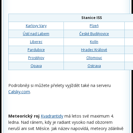
Stanice ISS
Karlovy Vary
Plzeň
Ústí nad Labem
České Budějovice
Liberec
Kolín
Pardubice
Hradec Králové
Prostějov
Olomouc
Opava
Ostrava
Podrobněji si můžete přelety vyjíždět také na serveru
Calsky.com
.
Meteorický roj
Kvadrantidy
má letos své maximum 4.
ledna. Nad ránem, kdy je radiant vysoko nad obzorem
neruší ani svit Měsíce. Jak název napovídá, meteory zdánlivě