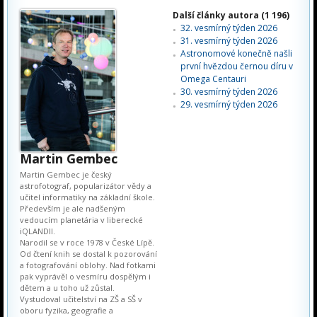
Další články autora (1 196)
32. vesmírný týden 2026
31. vesmírný týden 2026
Astronomové konečně našli
první hvězdou černou díru v
Omega Centauri
30. vesmírný týden 2026
29. vesmírný týden 2026
Martin Gembec
Martin Gembec je český
astrofotograf, popularizátor vědy a
učitel informatiky na základní škole.
Především je ale nadšeným
vedoucím planetária v liberecké
iQLANDII.
Narodil se v roce 1978 v České Lípě.
Od čtení knih se dostal k pozorování
a fotografování oblohy. Nad fotkami
pak vyprávěl o vesmíru dospělým i
dětem a u toho už zůstal.
Vystudoval učitelství na ZŠ a SŠ v
oboru fyzika, geografie a