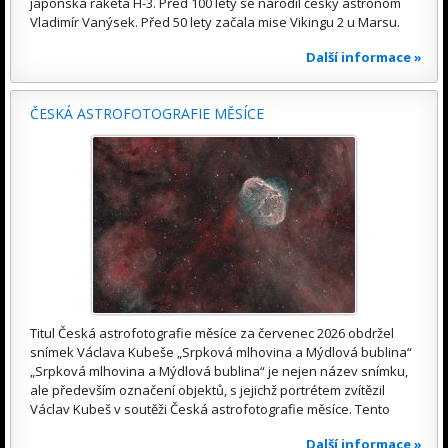
japonská raketa H-3. Před 100 lety se narodil český astronom
Vladimír Vanýsek. Před 50 lety začala mise Vikingu 2 u Marsu.
Další informace »
ČESKÁ ASTROFOTOGRAFIE MĚSÍCE
Titul Česká astrofotografie měsíce za červenec 2026 obdržel
snímek Václava Kubeše „Srpková mlhovina a Mýdlová bublina“
„Srpková mlhovina a Mýdlová bublina“ je nejen název snímku,
ale především označení objektů, s jejichž portrétem zvítězil
Václav Kubeš v soutěži Česká astrofotografie měsíce. Tento
Další informace »