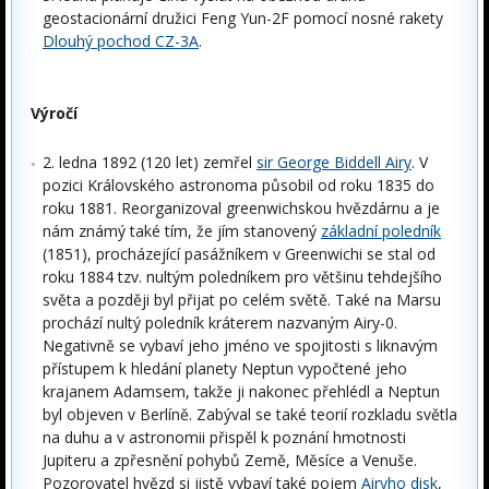
geostacionární družici Feng Yun-2F pomocí nosné rakety
Dlouhý pochod CZ-3A
.
Výročí
2. ledna 1892 (120 let) zemřel
sir George Biddell Airy
. V
pozici Královského astronoma působil od roku 1835 do
roku 1881. Reorganizoval greenwichskou hvězdárnu a je
nám známý také tím, že jím stanovený
základní poledník
(1851), procházející pasážníkem v Greenwichi se stal od
roku 1884 tzv. nultým poledníkem pro většinu tehdejšího
světa a později byl přijat po celém světě. Také na Marsu
prochází nultý poledník kráterem nazvaným Airy-0.
Negativně se vybaví jeho jméno ve spojitosti s liknavým
přístupem k hledání planety Neptun vypočtené jeho
krajanem Adamsem, takže ji nakonec přehlédl a Neptun
byl objeven v Berlíně. Zabýval se také teorií rozkladu světla
na duhu a v astronomii přispěl k poznání hmotnosti
Jupiteru a zpřesnění pohybů Země, Měsíce a Venuše.
Pozorovatel hvězd si jistě vybaví také pojem
Airyho disk
,