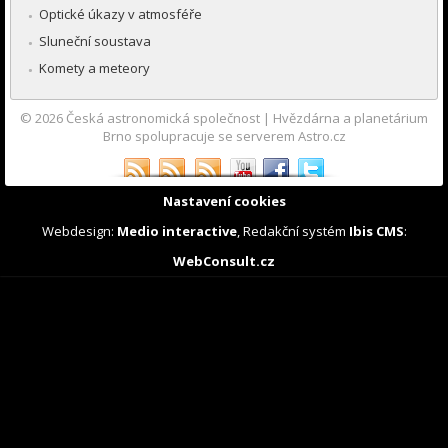
Optické úkazy v atmosféře
Sluneční soustava
Komety a meteory
© 2026
Česká astronomická společnost
|
Hvězdárna a planetárium
Brno spolupracuje se serverem Astro.cz
Nastavení cookies
Webdesign:
Medio interactive
, Redakční systém
Ibis CMS
:
WebConsult.cz