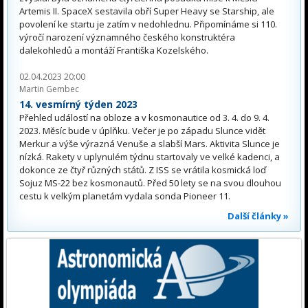
Artemis II. SpaceX sestavila obří Super Heavy se Starship, ale
povolení ke startu je zatím v nedohlednu. Připomínáme si 110.
výročí narození významného českého konstruktéra
dalekohledů a montáží Františka Kozelského.
02.04.2023 20:00
Martin Gembec
14. vesmírný týden 2023
Přehled událostí na obloze a v kosmonautice od 3. 4. do 9. 4.
2023. Měsíc bude v úplňku. Večer je po západu Slunce vidět
Merkur a výše výrazná Venuše a slabší Mars. Aktivita Slunce je
nízká. Rakety v uplynulém týdnu startovaly ve velké kadenci, a
dokonce ze čtyř různých států. Z ISS se vrátila kosmická loď
Sojuz MS-22 bez kosmonautů. Před 50 lety se na svou dlouhou
cestu k velkým planetám vydala sonda Pioneer 11.
Další články »