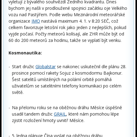
vyletují z bývalého souhvězdí Zedního kvadrantu. Dnes
bychom jej našli v prodloužené spojnici začátku oje Velkého
vozu nad Pastýřem. Podle webu Mezinárodní meteorářské
organizace
IMO
nastává maximum 4. 1. v 8:20 SEČ, což
celkem favorizuje letošní rok jako jeden z nejlepších, pokud
vyjde počasí. Počty meteorů kolísají, ale ZHR může být od
60 do 200 meteorů za hodinu, takže se vyplatí být venku.
Kosmonautika:
Start družic
Globalstar
se nakonec uskutečnil dle plánu 28.
prosince pomocí rakety Sojuz z kosmodormu Bajkonur.
Šest satelitů umístěných na polární orbitě pomáhá
uživatelům se satelitními telefony komunikaci po celém
světě.
Na přelomu roku se na oběžnou dráhu Měsíce úspěšně
usadil tandem družic
GRAIL
, které nám pomohou lépe
zjistit rozložení hmoty uvnitř Měsíce.
5. ledna plánuje Čína vyslat na oběžnou dráhu