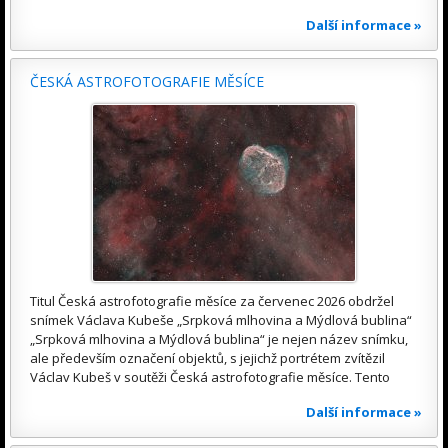
Další informace »
ČESKÁ ASTROFOTOGRAFIE MĚSÍCE
Titul Česká astrofotografie měsíce za červenec 2026 obdržel
snímek Václava Kubeše „Srpková mlhovina a Mýdlová bublina“
„Srpková mlhovina a Mýdlová bublina“ je nejen název snímku,
ale především označení objektů, s jejichž portrétem zvítězil
Václav Kubeš v soutěži Česká astrofotografie měsíce. Tento
Další informace »