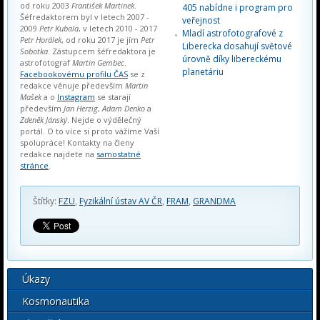
od roku 2003
František Martinek
.
405 nabídne i program pro
Šéfredaktorem byl v letech 2007 -
veřejnost
2009
Petr Kubala
, v letech 2010 - 2017
Mladí astrofotografové z
Petr Horálek
, od roku 2017 je jím
Petr
Liberecka dosahují světové
Sobotka
. Zástupcem šéfredaktora je
úrovně díky libereckému
astrofotograf
Martin Gembec
.
planetáriu
Facebookovému profilu ČAS
se z
redakce věnuje především
Martin
Mašek
a o
Instagram
se starají
především
Jan Herzig
,
Adam Denko
a
Zdeněk Jánský
. Nejde o výdělečný
portál. O to více si proto vážíme Vaší
spolupráce! Kontakty na členy
redakce najdete na
samostatné
stránce
.
Štítky:
FZU
,
Fyzikální ústav AV ČR
,
FRAM
,
GRANDMA
Úkazy
Kosmonautika