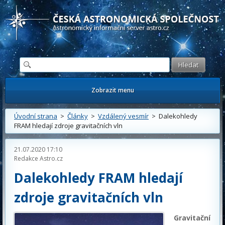
Česká astronomická společnost - Informační astronomický server
Zobrazit menu
Úvodní strana
>
Články
>
Vzdálený vesmír
> Dalekohledy
FRAM hledají zdroje gravitačních vln
21.07.2020 17:10
Redakce Astro.cz
Dalekohledy FRAM hledají
zdroje gravitačních vln
Gravitační