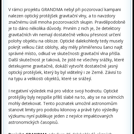
V rámci projektu GRANDMA nebyl při pozorovací kampani
nalezen optický protějšek gravitační vlny, a to navzdory
značnému úsilí mnoha pozorovacích skupin. Pravděpodobně
je to dáno několika důvody. Prvním z nich je, že detektory
gravitačních vln nemají dostatečně velkou přesnost určení
polohy objektu na obloze. Optické dalekohledy tedy musely
pokrýt velkou část oblohy, aby měly přiměřenou šanci najít
správné místo, odkud ve skutečnosti gravitační vlna přišla.
Další skutečnost je taková, že jistě ne všechny srážky, které
detekujeme gravitačně, dokáží vytvořit dostatečně jasný
optický protějšek, který by byl viditelný i ze Země. Závisí to
na typu a velikosti objektů, které se srážejí.
I negativní výsledek má pro vědce svoji hodnotu. Optické
protějšky byly nejspíše příliš slabé na to, aby se na snímcích
mohly detekovat. Tento poznatek umožnil astronomům
stanovit limity pro podobu kilonovy a právě tyto výsledky
výzkumu nyní publikuje jeden z nejvíce impaktovaných
astronomických časopisů.