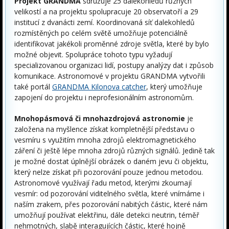
Projekt GRANDMA
sdružuje 25 dalekohledů různých
velikostí a na projektu spolupracuje 20 observatoří a 29
institucí z dvanácti zemí. Koordinovaná síť dalekohledů
rozmístěných po celém světě umožňuje potenciálně
identifikovat jakékoli proměnné zdroje světla, které by bylo
možné objevit. Spolupráce tohoto typu vyžadují
specializovanou organizaci lidí, postupy analýzy dat i způsob
komunikace. Astronomové v projektu GRANDMA vytvořili
také portál
GRANDMA Kilonova catcher
, který umožňuje
zapojení do projektu i neprofesionálním astronomům.
Mnohopásmová či mnohazdrojová astronomie
je
založena na myšlence získat kompletnější představu o
vesmíru s využitím mnoha zdrojů elektromagnetického
záření či ještě lépe mnoha zdrojů různých signálů. Jedině tak
je možné dostat úplnější obrázek o daném jevu či objektu,
který nelze získat při pozorování pouze jednou metodou.
Astronomové využívají řadu metod, kterými zkoumají
vesmír: od pozorování viditelného světla, které vnímáme i
naším zrakem, přes pozorování nabitých částic, které nám
umožňují používat elektřinu, dále detekci neutrin, téměř
nehmotných, slabě interagujících částic, které hojně