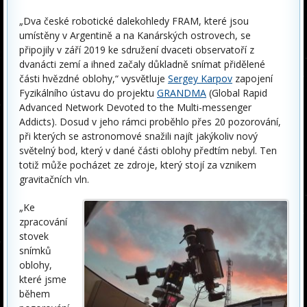
„Dva české robotické dalekohledy FRAM, které jsou
umístěny v Argentině a na Kanárských ostrovech, se
připojily v září 2019 ke sdružení dvaceti observatoří z
dvanácti zemí a ihned začaly důkladně snímat přidělené
části hvězdné oblohy,“ vysvětluje
Sergey Karpov
zapojení
Fyzikálního ústavu do projektu
GRANDMA
(Global Rapid
Advanced Network Devoted to the Multi-messenger
Addicts). Dosud v jeho rámci proběhlo přes 20 pozorování,
při kterých se astronomové snažili najít jakýkoliv nový
světelný bod, který v dané části oblohy předtím nebyl. Ten
totiž může pocházet ze zdroje, který stojí za vznikem
gravitačních vln.
„Ke
zpracování
stovek
snímků
oblohy,
které jsme
během