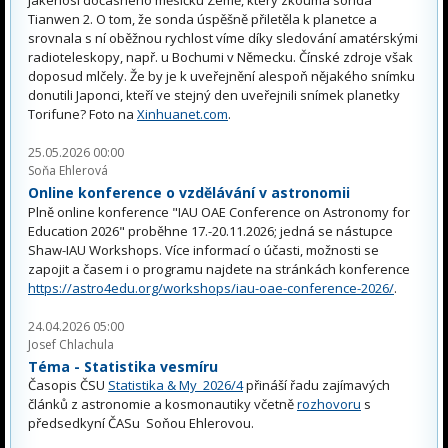
Tianwen 2. O tom, že sonda úspěšně přiletěla k planetce a
srovnala s ní oběžnou rychlost víme díky sledování amatérskými
radioteleskopy, např. u Bochumi v Německu. Čínské zdroje však
doposud mlčely. Že by je k uveřejnění alespoň nějakého snímku
donutili Japonci, kteří ve stejný den uveřejnili snímek planetky
Torifune? Foto na
Xinhuanet.com
.
25.05.2026 00:00
Soňa Ehlerová
Online konference o vzdělávání v astronomii
Plně online konference "IAU OAE Conference on Astronomy for
Education 2026" proběhne 17.-20.11.2026; jedná se nástupce
Shaw-IAU Workshops. Více informací o účasti, možnosti se
zapojit a časem i o programu najdete na stránkách konference
https://astro4edu.org/workshops/iau-oae-conference-2026/
.
24.04.2026 05:00
Josef Chlachula
Téma - Statistika vesmíru
Časopis ČSU
Statistika & My 2026/4
přináší řadu zajímavých
článků z astronomie a kosmonautiky včetně
rozhovoru
s
předsedkyní ČASu Soňou Ehlerovou.