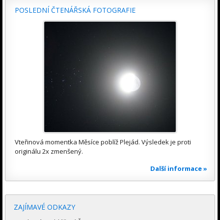
POSLEDNÍ ČTENÁŘSKÁ FOTOGRAFIE
Vteřinová momentka Měsíce poblíž Plejád. Výsledek je proti
originálu 2x zmenšený.
Další informace »
ZAJÍMAVÉ ODKAZY