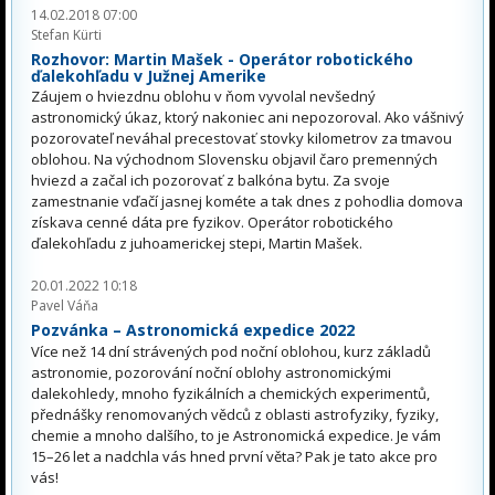
14.02.2018 07:00
Stefan Kürti
Rozhovor: Martin Mašek - Operátor robotického
ďalekohľadu v Južnej Amerike
Záujem o hviezdnu oblohu v ňom vyvolal nevšedný
astronomický úkaz, ktorý nakoniec ani nepozoroval. Ako vášnivý
pozorovateľ neváhal precestovať stovky kilometrov za tmavou
oblohou. Na východnom Slovensku objavil čaro premenných
hviezd a začal ich pozorovať z balkóna bytu. Za svoje
zamestnanie vďačí jasnej kométe a tak dnes z pohodlia domova
získava cenné dáta pre fyzikov. Operátor robotického
ďalekohľadu z juhoamerickej stepi, Martin Mašek.
20.01.2022 10:18
Pavel Váňa
Pozvánka – Astronomická expedice 2022
Více než 14 dní strávených pod noční oblohou, kurz základů
astronomie, pozorování noční oblohy astronomickými
dalekohledy, mnoho fyzikálních a chemických experimentů,
přednášky renomovaných vědců z oblasti astrofyziky, fyziky,
chemie a mnoho dalšího, to je Astronomická expedice. Je vám
15–26 let a nadchla vás hned první věta? Pak je tato akce pro
vás!