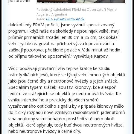
pozorování
Robotický dalekohled FRAM na Observatoři Pierra
Augera v Argentině
Autor:
FZU - Fyzikální ústav AV ČR
dalekohledy FRAM pořídili, jsme vyvinuli specializovaný
program. I když naše dalekohledy nejsou nijak velké, mají
průměr primárních zrcadel jen 30 cm a 25 cm, tak dokáží
velmi rychle reagovat na příchozí výzvu k pozorování a
začínají pozorovat přidělené pozice v řádu minut až hodin
od příjmu takového upozornění,“ vysvětluje Karpov.
Vědci používají gravitační vlny teprve krátce ke studiu
astrofyzikálních jevů, které se týkají velmi hmotných objektů
jako jsou černé díry a neutronové hvězdy a jejich srážek.
Speciálním typem srážek jsou tzv. kilonovy, kde alespoň
jedním ze srážejících se objektů je neutronová hvězda. Ke
vzniku intenzívního a prakticky do všech směrů
vyzařovaného optického signálu by v případě kilonovy mělo
dojít díky rozpadu nově vzniklých radioaktivních jader atomů
v na neutrony velmi bohatém prostředí v těsném okolí
objektů, které splynuly, tedy buď dvou neutronových hvězd,
nebo neutronové hvězdy a černé díry.