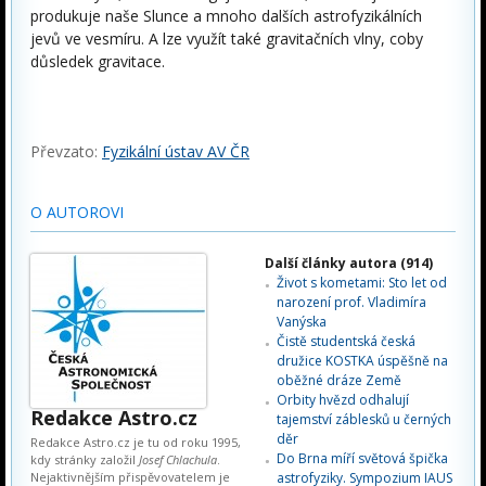
produkuje naše Slunce a mnoho dalších astrofyzikálních
jevů ve vesmíru. A lze využít také gravitačních vlny, coby
důsledek gravitace.
Převzato:
Fyzikální ústav AV ČR
O AUTOROVI
Další články autora (914)
Život s kometami: Sto let od
narození prof. Vladimíra
Vanýska
Čistě studentská česká
družice KOSTKA úspěšně na
oběžné dráze Země
Orbity hvězd odhalují
Redakce Astro.cz
tajemství záblesků u černých
děr
Redakce Astro.cz je tu od roku 1995,
Do Brna míří světová špička
kdy stránky založil
Josef Chlachula
.
Nejaktivnějším přispěvovatelem je
astrofyziky. Sympozium IAUS