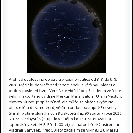
Přehled událostí na obloze a v kosmonautice od 3. 8. do 9. 8.
2026. Měsíc bude vidět nad ránem spolu s většinou planet a
bude v poslední čtvrti. Venuše je vidět lépe přes den a večer je
velmi nízko. Ráno uvidíme Merkur, Mars, Saturn, Uran i Neptun.
Aktivita Slunce je spíše nízká, ale může se občas zvýšit. Na
obloze létá dost meteorů, většina budou postupně Perseidy.
Starship stále pluje, Falcon 9 uskutečnil již 90 startů v roce 2026.
Na ISS se chystá výstup do volného kosmu. Startovat má
japonská raketa H-3. Před 100 lety se narodil český astronom
Vladimír Vanýsek. Před 50 lety začala mise Vikingu 2 u Marsu.