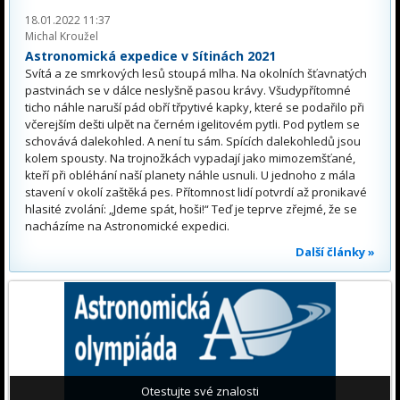
18.01.2022 11:37
Michal Kroužel
Astronomická expedice v Sítinách 2021
Svítá a ze smrkových lesů stoupá mlha. Na okolních šťavnatých
pastvinách se v dálce neslyšně pasou krávy. Všudypřítomné
ticho náhle naruší pád obří třpytivé kapky, které se podařilo při
včerejším dešti ulpět na černém igelitovém pytli. Pod pytlem se
schovává dalekohled. A není tu sám. Spících dalekohledů jsou
kolem spousty. Na trojnožkách vypadají jako mimozemšťané,
kteří při obléhání naší planety náhle usnuli. U jednoho z mála
stavení v okolí zaštěká pes. Přítomnost lidí potvrdí až pronikavé
hlasité zvolání: „Jdeme spát, hoši!“ Teď je teprve zřejmé, že se
nacházíme na Astronomické expedici.
Další články »
Otestujte své znalosti