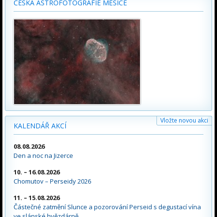
ČESKÁ ASTROFOTOGRAFIE MĚSÍCE
Vložte novou akci
KALENDÁŘ AKCÍ
08.08.2026
Den a noc na Jizerce
10. – 16.08.2026
Chomutov – Perseidy 2026
11. – 15.08.2026
Částečné zatmění Slunce a pozorování Perseid s degustací vína
ve slánské hvězdárně