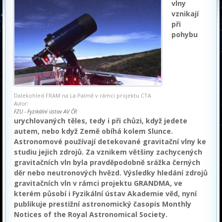
vlny
vznikají
při
pohybu
Dalekohled FRAM na La Palmě v rámci projektu CTA
Autor:
FZU - Fyzikální ústav AV ČR
urychlovaných těles, tedy i při chůzi, když jedete
autem, nebo když Země obíhá kolem Slunce.
Astronomové používají detekované gravitační vlny ke
studiu jejich zdrojů. Za vznikem většiny zachycených
gravitačních vln byla pravděpodobně srážka černých
děr nebo neutronových hvězd. Výsledky hledání zdrojů
gravitačních vln v rámci projektu GRANDMA, ve
kterém působí i Fyzikální ústav Akademie věd, nyní
publikuje prestižní astronomický časopis Monthly
Notices of the Royal Astronomical Society.