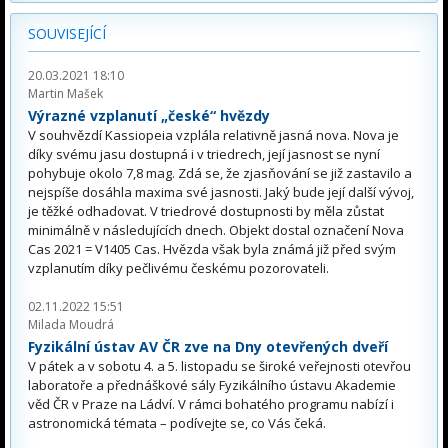
SOUVISEJÍCÍ
20.03.2021 18:10
Martin Mašek
Výrazné vzplanutí „české“ hvězdy
V souhvězdí Kassiopeia vzplála relativně jasná nova. Nova je
díky svému jasu dostupná i v triedrech, její jasnost se nyní
pohybuje okolo 7,8 mag. Zdá se, že zjasňování se již zastavilo a
nejspíše dosáhla maxima své jasnosti. Jaký bude její další vývoj,
je těžké odhadovat. V triedrové dostupnosti by měla zůstat
minimálně v následujících dnech. Objekt dostal označení Nova
Cas 2021 = V1405 Cas. Hvězda však byla známá již před svým
vzplanutím díky pečlivému českému pozorovateli.
02.11.2022 15:51
Milada Moudrá
Fyzikální ústav AV ČR zve na Dny otevřených dveří
V pátek a v sobotu 4. a 5. listopadu se široké veřejnosti otevřou
laboratoře a přednáškové sály Fyzikálního ústavu Akademie
věd ČR v Praze na Ládví. V rámci bohatého programu nabízí i
astronomická témata – podívejte se, co Vás čeká.