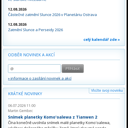
12.08.2026
Částečné zatmění Slunce 2026 v Planetáriu Ostrava
12.08.2026
Zatmění Slunce a Perseidy 2026
celý kalendář zde »
ODBĚR NOVINEK A AKCÍ
» informace o zasílání novinek a akcí
Vložte svoji novinku
KRÁTKÉ NOVINKY
06.07.2026 11:00
Martin Gembec
Snímek planetky Komo'oalewa z Tianwen 2
Čína konečně uvolnila snímek malé planetky Komo'oalewa,
jakéhosi dočasného měsíčku Země, který zkoumá sonda