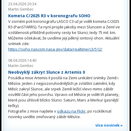
23.04.2026 20:34
Martin Gembec
Kometa C/2025 R3 v koronografu SOHO
V zorném poli koronografu LASCO C3 už je vidět kometa C/2025
R3 (PanSTARRS). Ta nyní projde jakoby mezi Sluncem a Zemí ve
vzdálenosti přibližně poloviny cesty ke Slunci, tedy 75 mil. km.
Můžeme očekávat, že uvidíme její pěkný iontový ohon. Aktuální
snímek zde:
https://soho.nascom.nasa.gov/data/realtime/c3/512/
08.04.2026 14:40
Martin Gembec
Neobvyklý zákryt Slunce z Artemis II
Posádka mise Artemis II posílá na Zemi unikátní snímky Země i
Měsíce. Jeden z nejpozoruhodnějších je zvláštní zatmění, kdy
Měsíc zakryl Slunce, ale srpek Země ležící vlevo mimo záběr
osvětlil část jeho povrchu. Vpravo od Měsíce je vidět tři planety,
které jsou úhlově blízko Slunci. Saturn, Mars a Merkur (jasnější
tečky).
Fotografie z mise najdete v
odkazu na Flickr
, po rozkliknutí
novinky uvidíte zmiňovaný záběr Měsíce.
více novinek »