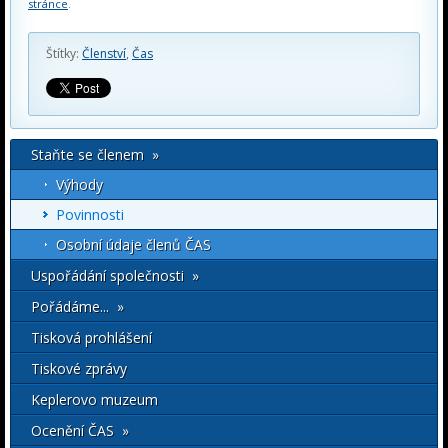
stránce
.
Štítky:
Členství
,
Čas
Staňte se členem »
Výhody
Povinnosti
Osobní údaje členů ČAS
Uspořádání společnosti »
Pořádáme... »
Tisková prohlášení
Tiskové zprávy
Keplerovo muzeum
Ocenění ČAS »