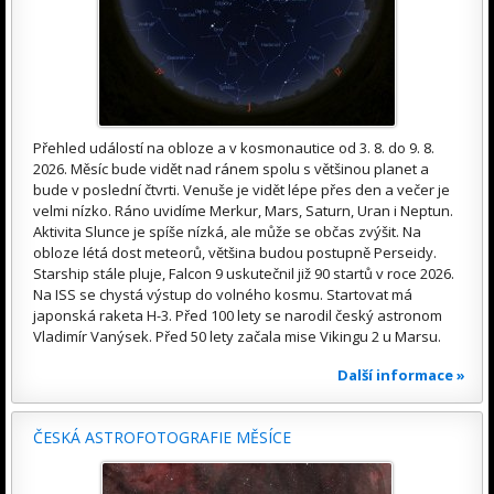
Přehled událostí na obloze a v kosmonautice od 3. 8. do 9. 8.
2026. Měsíc bude vidět nad ránem spolu s většinou planet a
bude v poslední čtvrti. Venuše je vidět lépe přes den a večer je
velmi nízko. Ráno uvidíme Merkur, Mars, Saturn, Uran i Neptun.
Aktivita Slunce je spíše nízká, ale může se občas zvýšit. Na
obloze létá dost meteorů, většina budou postupně Perseidy.
Starship stále pluje, Falcon 9 uskutečnil již 90 startů v roce 2026.
Na ISS se chystá výstup do volného kosmu. Startovat má
japonská raketa H-3. Před 100 lety se narodil český astronom
Vladimír Vanýsek. Před 50 lety začala mise Vikingu 2 u Marsu.
Další informace »
ČESKÁ ASTROFOTOGRAFIE MĚSÍCE