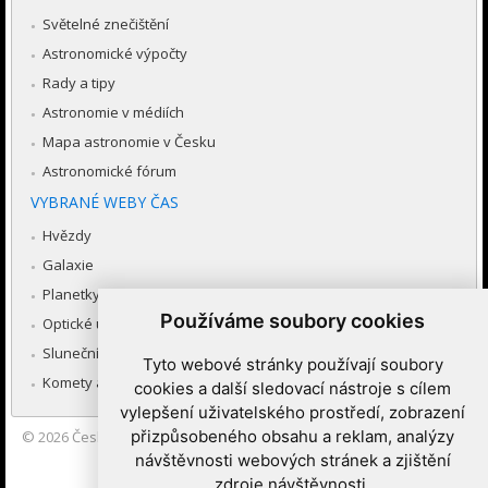
Světelné znečištění
Astronomické výpočty
Rady a tipy
Astronomie v médiích
Mapa astronomie v Česku
Astronomické fórum
VYBRANÉ WEBY ČAS
Hvězdy
Galaxie
Planetky
Používáme soubory cookies
Optické úkazy v atmosféře
Sluneční soustava
Tyto webové stránky používají soubory
Komety a meteory
cookies a další sledovací nástroje s cílem
vylepšení uživatelského prostředí, zobrazení
přizpůsobeného obsahu a reklam, analýzy
© 2026
Česká astronomická společnost
|
Hvězdárna a planetárium
Brno spolupracuje se serverem Astro.cz
návštěvnosti webových stránek a zjištění
zdroje návštěvnosti.