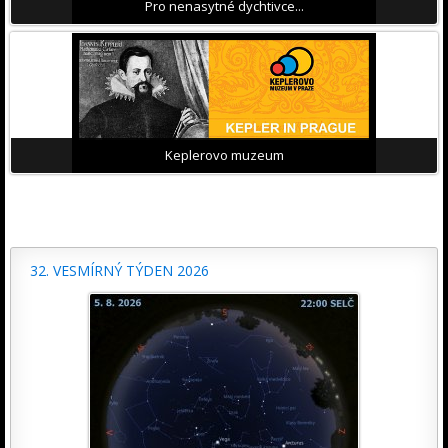
Pro nenasytné dychtivce...
Keplerovo muzeum
32. VESMÍRNÝ TÝDEN 2026