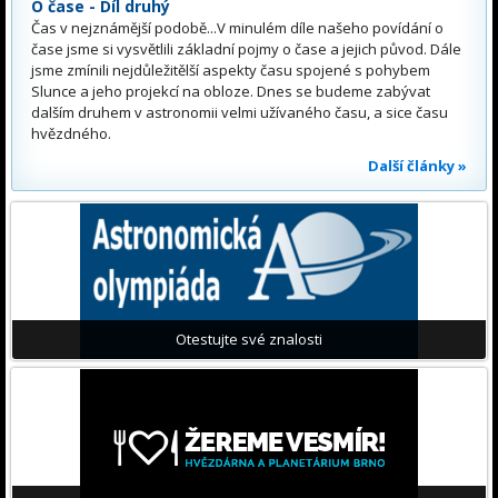
O čase - Díl druhý
Čas v nejznámější podobě...V minulém díle našeho povídání o
čase jsme si vysvětlili základní pojmy o čase a jejich původ. Dále
jsme zmínili nejdůležitělší aspekty času spojené s pohybem
Slunce a jeho projekcí na obloze. Dnes se budeme zabývat
dalším druhem v astronomii velmi užívaného času, a sice času
hvězdného.
Další články »
Otestujte své znalosti