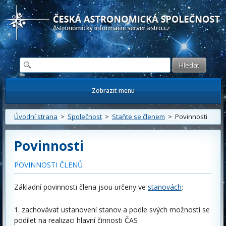
Česká astronomická společnost - Informační astronomický server
Zobrazit menu
Úvodní strana
>
Společnost
>
Staňte se členem
> Povinnosti
Povinnosti
POVINNOSTI ČLENŮ
Základní povinnosti člena jsou určeny ve
stanovách
:
zachovávat ustanovení stanov a podle svých možností se
podílet na realizaci hlavní činnosti ČAS