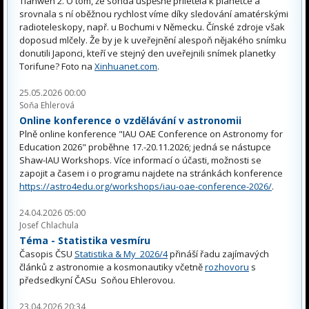
Tianwen 2. O tom, že sonda úspěšně přiletěla k planetce a
srovnala s ní oběžnou rychlost víme díky sledování amatérskými
radioteleskopy, např. u Bochumi v Německu. Čínské zdroje však
doposud mlčely. Že by je k uveřejnění alespoň nějakého snímku
donutili Japonci, kteří ve stejný den uveřejnili snímek planetky
Torifune? Foto na
Xinhuanet.com
.
25.05.2026 00:00
Soňa Ehlerová
Online konference o vzdělávání v astronomii
Plně online konference "IAU OAE Conference on Astronomy for
Education 2026" proběhne 17.-20.11.2026; jedná se nástupce
Shaw-IAU Workshops. Více informací o účasti, možnosti se
zapojit a časem i o programu najdete na stránkách konference
https://astro4edu.org/workshops/iau-oae-conference-2026/
.
24.04.2026 05:00
Josef Chlachula
Téma - Statistika vesmíru
Časopis ČSU
Statistika & My 2026/4
přináší řadu zajímavých
článků z astronomie a kosmonautiky včetně
rozhovoru
s
předsedkyní ČASu Soňou Ehlerovou.
23.04.2026 20:34