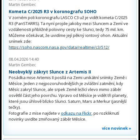
Martin Gembec
Kometa C/2025 R3 v koronografu SOHO
V zorném poli koronografu LASCO C3 už je vidět kometa C/2025
R3 (PanSTARRS). Ta nyní projde jakoby mezi Sluncem a Zemí ve
vzdálenosti přibližně poloviny cesty ke Slunci, tedy 75 mil. km.
Můžeme očekávat, že uvidíme její pěkný iontový ohon. Aktuální
snímek zde:
https://soho.nascom.nasa.gov/data/realtime/c3/512/
08.04.2026 14:40
Martin Gembec
Neobvyklý zákryt Slunce z Artemis II
Posádka mise Artemis II posílá na Zemi unikátní snímky Země i
Měsíce. Jeden z nejpozoruhodnějších je zvláštní zatmění, kdy
Měsíc zakryl Slunce, ale srpek Země ležící vlevo mimo záběr
osvětlil část jeho povrchu. Vpravo od Měsíce je vidět tři planety,
které jsou úhlově blízko Slunci. Saturn, Mars a Merkur (jasnější
tečky).
Fotografie z mise najdete v
odkazu na Flickr
, po rozkliknutí
novinky uvidíte zmiňovaný záběr Měsíce.
více novinek »