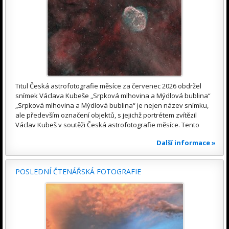
Titul Česká astrofotografie měsíce za červenec 2026 obdržel
snímek Václava Kubeše „Srpková mlhovina a Mýdlová bublina“
„Srpková mlhovina a Mýdlová bublina“ je nejen název snímku,
ale především označení objektů, s jejichž portrétem zvítězil
Václav Kubeš v soutěži Česká astrofotografie měsíce. Tento
Další informace »
POSLEDNÍ ČTENÁŘSKÁ FOTOGRAFIE