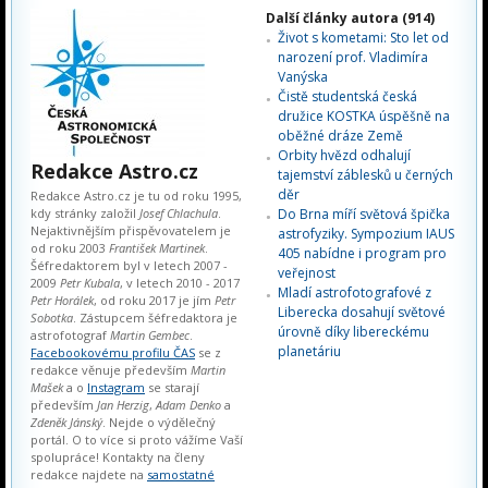
Další články autora (914)
Život s kometami: Sto let od
narození prof. Vladimíra
Vanýska
Čistě studentská česká
družice KOSTKA úspěšně na
oběžné dráze Země
Orbity hvězd odhalují
Redakce Astro.cz
tajemství záblesků u černých
děr
Redakce Astro.cz je tu od roku 1995,
kdy stránky založil
Josef Chlachula
.
Do Brna míří světová špička
Nejaktivnějším přispěvovatelem je
astrofyziky. Sympozium IAUS
od roku 2003
František Martinek
.
405 nabídne i program pro
Šéfredaktorem byl v letech 2007 -
veřejnost
2009
Petr Kubala
, v letech 2010 - 2017
Mladí astrofotografové z
Petr Horálek
, od roku 2017 je jím
Petr
Liberecka dosahují světové
Sobotka
. Zástupcem šéfredaktora je
úrovně díky libereckému
astrofotograf
Martin Gembec
.
planetáriu
Facebookovému profilu ČAS
se z
redakce věnuje především
Martin
Mašek
a o
Instagram
se starají
především
Jan Herzig
,
Adam Denko
a
Zdeněk Jánský
. Nejde o výdělečný
portál. O to více si proto vážíme Vaší
spolupráce! Kontakty na členy
redakce najdete na
samostatné