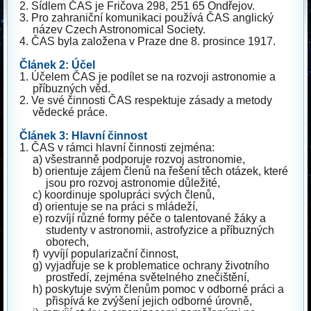
2.
Sídlem ČAS je Fričova 298, 251 65 Ondřejov.
3.
Pro zahraniční komunikaci používá ČAS anglický
název Czech Astronomical Society.
4.
ČAS byla založena v Praze dne 8. prosince 1917.
Článek 2: Účel
1.
Účelem ČAS je podílet se na rozvoji astronomie a
příbuzných věd.
2.
Ve své činnosti ČAS respektuje zásady a metody
vědecké práce.
Článek 3: Hlavní činnost
1.
ČAS v rámci hlavní činnosti zejména:
a)
všestranně podporuje rozvoj astronomie,
b)
orientuje zájem členů na řešení těch otázek, které
jsou pro rozvoj astronomie důležité,
c)
koordinuje spolupráci svých členů,
d)
orientuje se na práci s mládeží,
e)
rozvíjí různé formy péče o talentované žáky a
studenty v astronomii, astrofyzice a příbuzných
oborech,
f)
vyvíjí popularizační činnost,
g)
vyjadřuje se k problematice ochrany životního
prostředí, zejména světelného znečištění,
h)
poskytuje svým členům pomoc v odborné práci a
přispívá ke zvýšení jejich odborné úrovně,