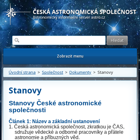
Česká astronomická společnost - Informační astronomický server
Zobrazit menu
Úvodní strana
>
Společnost
>
Dokumenty
> Stanovy
Stanovy
Stanovy České astronomické
společnosti
Článek 1: Název a základní ustanovení
1.
Česká astronomická společnost, zkratkou je ČAS,
sdružuje vědecké a odborné pracovníky a přátele
astronomie a příbuzných věd.