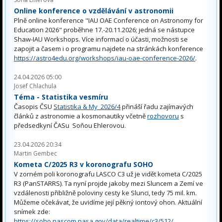
Online konference o vzdělávání v astronomii
Plně online konference "IAU OAE Conference on Astronomy for
Education 2026" proběhne 17.-20.11.2026; jedná se nástupce
Shaw-IAU Workshops. Více informací o účasti, možnosti se
zapojit a časem i o programu najdete na stránkách konference
https://astro4edu.org/workshops/iau-oae-conference-2026/
.
24.04.2026 05:00
Josef Chlachula
Téma - Statistika vesmíru
Časopis ČSU
Statistika & My 2026/4
přináší řadu zajímavých
článků z astronomie a kosmonautiky včetně
rozhovoru
s
předsedkyní ČASu Soňou Ehlerovou.
23.04.2026 20:34
Martin Gembec
Kometa C/2025 R3 v koronografu SOHO
V zorném poli koronografu LASCO C3 už je vidět kometa C/2025
R3 (PanSTARRS). Ta nyní projde jakoby mezi Sluncem a Zemí ve
vzdálenosti přibližně poloviny cesty ke Slunci, tedy 75 mil. km.
Můžeme očekávat, že uvidíme její pěkný iontový ohon. Aktuální
snímek zde:
https://soho.nascom.nasa.gov/data/realtime/c3/512/