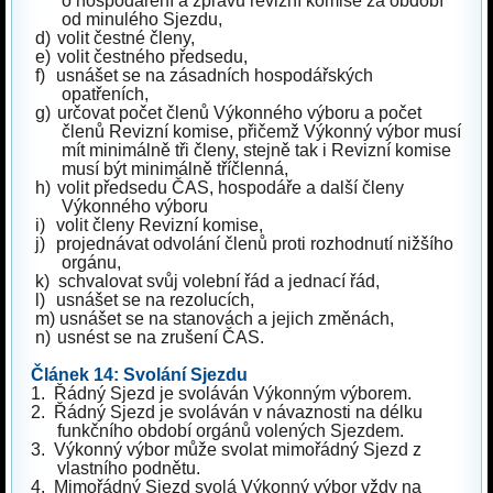
o hospodaření a zprávu revizní komise za období
od minulého Sjezdu,
d)
volit čestné členy,
e)
volit čestného předsedu,
f)
usnášet se na zásadních hospodářských
opatřeních,
g)
určovat počet členů Výkonného výboru a počet
členů Revizní komise, přičemž Výkonný výbor musí
mít minimálně tři členy, stejně tak i Revizní komise
musí být minimálně tříčlenná,
h)
volit předsedu ČAS, hospodáře a další členy
Výkonného výboru
i)
volit členy Revizní komise,
j)
projednávat odvolání členů proti rozhodnutí nižšího
orgánu,
k)
schvalovat svůj volební řád a jednací řád,
l)
usnášet se na rezolucích,
m)
usnášet se na stanovách a jejich změnách,
n)
usnést se na zrušení ČAS.
Článek 14: Svolání Sjezdu
1.
Řádný Sjezd je svoláván Výkonným výborem.
2.
Řádný Sjezd je svoláván v návaznosti na délku
funkčního období orgánů volených Sjezdem.
3.
Výkonný výbor může svolat mimořádný Sjezd z
vlastního podnětu.
4.
Mimořádný Sjezd svolá Výkonný výbor vždy na