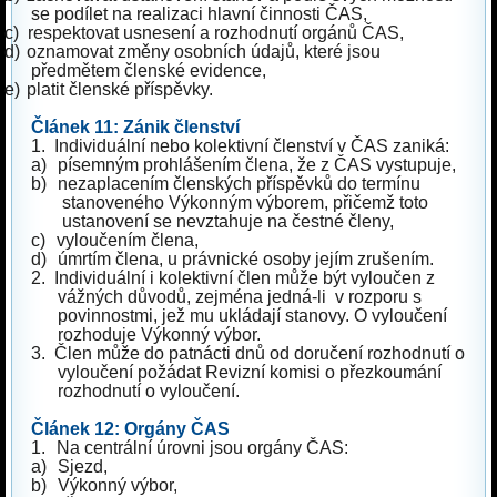
se podílet na realizaci hlavní činnosti ČAS,
c)
respektovat usnesení a rozhodnutí orgánů ČAS,
d)
oznamovat změny osobních údajů, které jsou
předmětem členské evidence,
e)
platit členské příspěvky.
Článek 11: Zánik členství
1.
Individuální nebo kolektivní členství v ČAS zaniká:
a)
písemným prohlášením člena, že z ČAS vystupuje,
b)
nezaplacením členských příspěvků do termínu
stanoveného Výkonným výborem, přičemž toto
ustanovení se nevztahuje na čestné členy,
c)
vyloučením člena,
d)
úmrtím člena, u právnické osoby jejím zrušením.
2.
Individuální i kolektivní člen může být vyloučen z
vážných důvodů, zejména jedná-li v rozporu s
povinnostmi, jež mu ukládají stanovy. O vyloučení
rozhoduje Výkonný výbor.
3.
Člen může do patnácti dnů od doručení rozhodnutí o
vyloučení požádat Revizní komisi o přezkoumání
rozhodnutí o vyloučení.
Článek 12: Orgány ČAS
1.
Na centrální úrovni jsou orgány ČAS:
a)
Sjezd,
b)
Výkonný výbor,