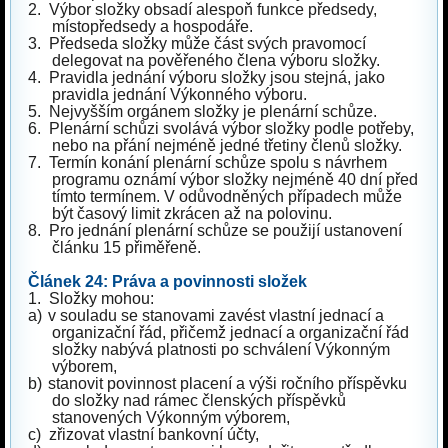
2.
Výbor složky obsadí alespoň funkce předsedy,
místopředsedy a hospodáře.
3.
Předseda složky může část svých pravomocí
delegovat na pověřeného člena výboru složky.
4.
Pravidla jednání výboru složky jsou stejná, jako
pravidla jednání Výkonného výboru.
5.
Nejvyšším orgánem složky je plenární schůze.
6.
Plenární schůzi svolává výbor složky podle potřeby,
nebo na přání nejméně jedné třetiny členů složky.
7.
Termín konání plenární schůze spolu s návrhem
programu oznámí výbor složky nejméně 40 dní před
tímto termínem. V odůvodněných případech může
být časový limit zkrácen až na polovinu.
8.
Pro jednání plenární schůze se použijí ustanovení
článku 15 přiměřeně.
Článek 24: Práva a povinnosti složek
1.
Složky mohou:
a)
v souladu se stanovami zavést vlastní jednací a
organizační řád, přičemž jednací a organizační řád
složky nabývá platnosti po schválení Výkonným
výborem,
b)
stanovit povinnost placení a výši ročního příspěvku
do složky nad rámec členských příspěvků
stanovených Výkonným výborem,
c)
zřizovat vlastní bankovní účty,