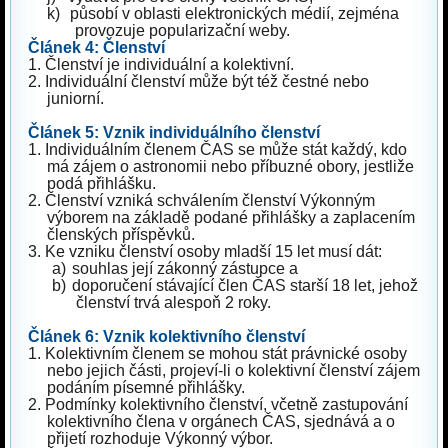
k)
působí v oblasti elektronických médií, zejména
provozuje popularizační weby.
Článek 4: Členství
1.
Členství je individuální a kolektivní.
2.
Individuální členství může být též čestné nebo
juniorní.
Článek 5: Vznik individuálního členství
1.
Individuálním členem ČAS se může stát každý, kdo
má zájem o astronomii nebo příbuzné obory, jestliže
podá přihlášku.
2.
Členství vzniká schválením členství Výkonným
výborem na základě podané přihlášky a zaplacením
členských příspěvků.
3.
Ke vzniku členství osoby mladší 15 let musí dát:
a)
souhlas její zákonný zástupce a
b)
doporučení stávající člen ČAS starší 18 let, jehož
členství trvá alespoň 2 roky.
Článek 6: Vznik kolektivního členství
1.
Kolektivním členem se mohou stát právnické osoby
nebo jejich části, projeví-li o kolektivní členství zájem
podáním písemné přihlášky.
2.
Podmínky kolektivního členství, včetně zastupování
kolektivního člena v orgánech ČAS, sjednává a o
přijetí rozhoduje Výkonný výbor.