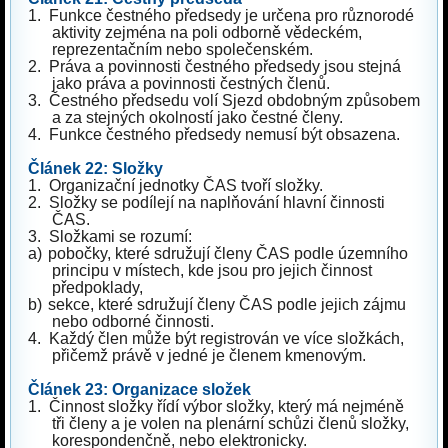
1.
Funkce čestného předsedy je určena pro různorodé
aktivity zejména na poli odborně vědeckém,
reprezentačním nebo společenském.
2.
Práva a povinnosti čestného předsedy jsou stejná
jako práva a povinnosti čestných členů.
3.
Čestného předsedu volí Sjezd obdobným způsobem
a za stejných okolností jako čestné členy.
4.
Funkce čestného předsedy nemusí být obsazena.
Článek 22: Složky
1.
Organizační jednotky ČAS tvoří složky.
2.
Složky se podílejí na naplňování hlavní činnosti
ČAS.
3.
Složkami se rozumí:
a)
pobočky, které sdružují členy ČAS podle územního
principu v místech, kde jsou pro jejich činnost
předpoklady,
b)
sekce, které sdružují členy ČAS podle jejich zájmu
nebo odborné činnosti.
4.
Každý člen může být registrován ve více složkách,
přičemž právě v jedné je členem kmenovým.
Článek 23: Organizace složek
1.
Činnost složky řídí výbor složky, který má nejméně
tři členy a je volen na plenární schůzi členů složky,
korespondenčně, nebo elektronicky.