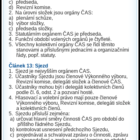
c)
předseda,
d)
Revizní komise.
2.
Na úrovni složek jsou orgány ČAS:
a)
plenární schůze,
b)
výbor složky,
c)
předseda složky.
3.
Statutárním orgánem ČAS je předseda.
4.
Funkční období volených orgánů je čtyřleté.
5.
Všechny kolektivní orgány ČAS se řídí těmito
stanovami a příslušnými jednacími a organizačními
řády, popř. statuty.
Článek 13: Sjezd
1.
Sjezd je nejvyšším orgánem ČAS.
2.
Účastníky Sjezdu jsou členové Výkonného výboru,
Revizní komise, delegáti složek a členové ČAS.
3.
Účastníky mohou být i delegáti kolektivních členů
podle čl. 6, odst. 2 a pozvaní hosté.
4.
Hlasovací a volební právo mají pouze členové
Výkonného výboru, Revizní komise, delegáti složek
a kolektivních členů.
5.
Sjezdu přísluší zejména:
a)
určovat hlavní směry činnosti ČAS pro období do
příštího řádného Sjezdu,
b)
kontrolovat usnesení předchozího Sjezdu,
c)
projednávat a schvalovat zprávu o činnosti, zprávu