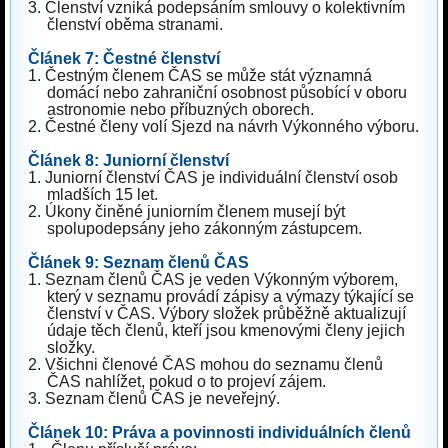
3.
Členství vzniká podepsáním smlouvy o kolektivním
členství oběma stranami.
Článek 7: Čestné členství
1.
Čestným členem ČAS se může stát významná
domácí nebo zahraniční osobnost působící v oboru
astronomie nebo příbuzných oborech.
2.
Čestné členy volí Sjezd na návrh Výkonného výboru.
Článek 8: Juniorní členství
1.
Juniorní členství ČAS je individuální členství osob
mladších 15 let.
2.
Úkony činěné juniorním členem musejí být
spolupodepsány jeho zákonným zástupcem.
Článek 9: Seznam členů ČAS
1.
Seznam členů ČAS je veden Výkonným výborem,
který v seznamu provádí zápisy a výmazy týkající se
členství v ČAS. Výbory složek průběžně aktualizují
údaje těch členů, kteří jsou kmenovými členy jejich
složky.
2.
Všichni členové ČAS mohou do seznamu členů
ČAS nahlížet, pokud o to projeví zájem.
3.
Seznam členů ČAS je neveřejný.
Článek 10: Práva a povinnosti individuálních členů