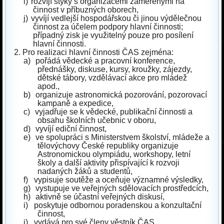
i)
rozvíjí styky s organizacemi zaměřenými na
činnost v příbuzných oborech,
j)
vyvíjí vedlejší hospodářskou či jinou výdělečnou
činnost za účelem podpory hlavní činnosti;
případný zisk je využitelný pouze pro posílení
hlavní činnosti.
2.
Pro realizaci hlavní činnosti ČAS zejména:
a)
pořádá vědecké a pracovní konference,
přednášky, diskuse, kursy, kroužky, zájezdy,
dětské tábory, vzdělávací akce pro mládež
apod.,
b)
organizuje astronomická pozorování, pozorovací
kampaně a expedice,
c)
vyjadřuje se k vědecké, publikační činnosti a
obsahu školních učebnic v oboru,
d)
vyvíjí ediční činnost,
e)
ve spolupráci s Ministerstvem školství, mládeže a
tělovýchovy České republiky organizuje
Astronomickou olympiádu, workshopy, letní
školy a další aktivity přispívající k rozvoji
nadaných žáků a studentů,
f)
vypisuje soutěže a oceňuje významné výsledky,
g)
vystupuje ve veřejných sdělovacích prostředcích,
h)
aktivně se účastní veřejných diskusí,
i)
poskytuje odbornou poradenskou a konzultační
činnost,
j)
vydává pro své členy věstník ČAS,