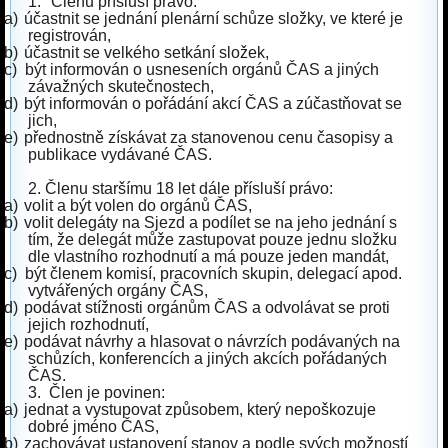
1.
Členu přísluší právo:
a)
účastnit se jednání plenární schůze složky, ve které je
registrován,
b)
účastnit se velkého setkání složek,
c)
být informován o usneseních orgánů ČAS a jiných
závažných skutečnostech,
d)
být informován o pořádání akcí ČAS a zúčastňovat se
jich,
e)
přednostně získávat za stanovenou cenu časopisy a
publikace vydávané ČAS.
2.
Členu staršímu 18 let dále přísluší právo:
a)
volit a být volen do orgánů ČAS,
b)
volit delegáty na Sjezd a podílet se na jeho jednání s
tím, že delegát může zastupovat pouze jednu složku
dle vlastního rozhodnutí a má pouze jeden mandát,
c)
být členem komisí, pracovních skupin, delegací apod.
vytvářených orgány ČAS,
d)
podávat stížnosti orgánům ČAS a odvolávat se proti
jejich rozhodnutí,
e)
podávat návrhy a hlasovat o návrzích podávaných na
schůzích, konferencích a jiných akcích pořádaných
ČAS.
3.
Člen je povinen:
a)
jednat a vystupovat způsobem, který nepoškozuje
dobré jméno ČAS,
b)
zachovávat ustanovení stanov a podle svých možností