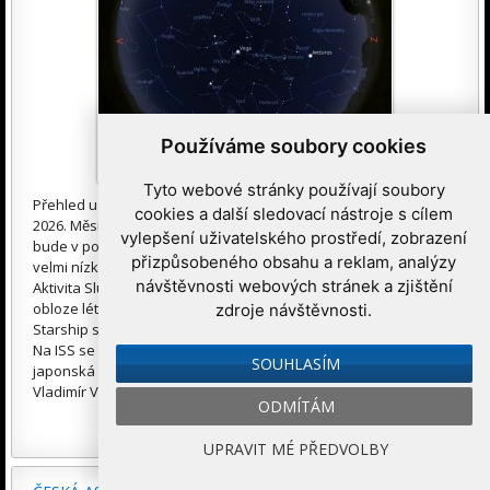
Používáme soubory cookies
Tyto webové stránky používají soubory
Přehled událostí na obloze a v kosmonautice od 3. 8. do 9. 8.
cookies a další sledovací nástroje s cílem
2026. Měsíc bude vidět nad ránem spolu s většinou planet a
vylepšení uživatelského prostředí, zobrazení
bude v poslední čtvrti. Venuše je vidět lépe přes den a večer je
přizpůsobeného obsahu a reklam, analýzy
velmi nízko. Ráno uvidíme Merkur, Mars, Saturn, Uran i Neptun.
návštěvnosti webových stránek a zjištění
Aktivita Slunce je spíše nízká, ale může se občas zvýšit. Na
obloze létá dost meteorů, většina budou postupně Perseidy.
zdroje návštěvnosti.
Starship stále pluje, Falcon 9 uskutečnil již 90 startů v roce 2026.
Na ISS se chystá výstup do volného kosmu. Startovat má
SOUHLASÍM
japonská raketa H-3. Před 100 lety se narodil český astronom
Vladimír Vanýsek. Před 50 lety začala mise Vikingu 2 u Marsu.
ODMÍTÁM
Další informace »
UPRAVIT MÉ PŘEDVOLBY