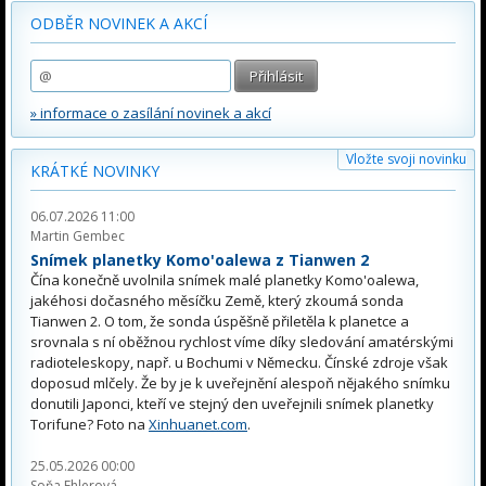
ODBĚR NOVINEK A AKCÍ
» informace o zasílání novinek a akcí
Vložte svoji novinku
KRÁTKÉ NOVINKY
06.07.2026 11:00
Martin Gembec
Snímek planetky Komo'oalewa z Tianwen 2
Čína konečně uvolnila snímek malé planetky Komo'oalewa,
jakéhosi dočasného měsíčku Země, který zkoumá sonda
Tianwen 2. O tom, že sonda úspěšně přiletěla k planetce a
srovnala s ní oběžnou rychlost víme díky sledování amatérskými
radioteleskopy, např. u Bochumi v Německu. Čínské zdroje však
doposud mlčely. Že by je k uveřejnění alespoň nějakého snímku
donutili Japonci, kteří ve stejný den uveřejnili snímek planetky
Torifune? Foto na
Xinhuanet.com
.
25.05.2026 00:00
Soňa Ehlerová