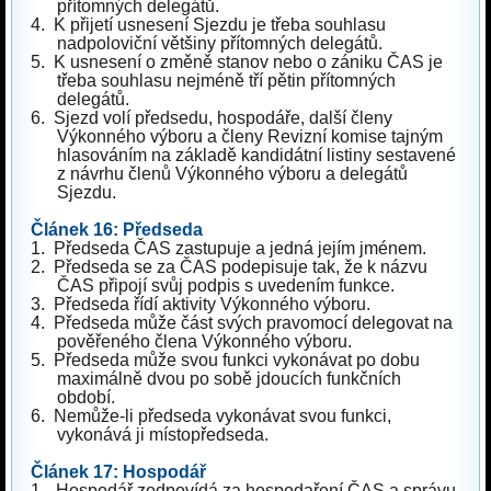
přítomných delegátů.
4.
K přijetí usnesení Sjezdu je třeba souhlasu
nadpoloviční většiny přítomných delegátů.
5.
K usnesení o změně stanov nebo o zániku ČAS je
třeba souhlasu nejméně tří pětin přítomných
delegátů.
6.
Sjezd volí předsedu, hospodáře, další členy
Výkonného výboru a členy Revizní komise tajným
hlasováním na základě kandidátní listiny sestavené
z návrhu členů Výkonného výboru a delegátů
Sjezdu.
Článek 16: Předseda
1.
Předseda ČAS zastupuje a jedná jejím jménem.
2.
Předseda se za ČAS podepisuje tak, že k názvu
ČAS připojí svůj podpis s uvedením funkce.
3.
Předseda řídí aktivity Výkonného výboru.
4.
Předseda může část svých pravomocí delegovat na
pověřeného člena Výkonného výboru.
5.
Předseda může svou funkci vykonávat po dobu
maximálně dvou po sobě jdoucích funkčních
období.
6.
Nemůže-li předseda vykonávat svou funkci,
vykonává ji místopředseda.
Článek 17: Hospodář
1.
Hospodář zodpovídá za hospodaření ČAS a správu