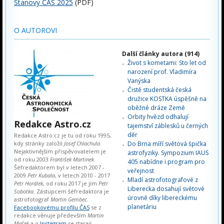
Stanovy ČAS 2025
(PDF)
O AUTOROVI
Další články autora (914)
Život s kometami: Sto let od
narození prof. Vladimíra
Vanýska
Čistě studentská česká
družice KOSTKA úspěšně na
oběžné dráze Země
Orbity hvězd odhalují
Redakce Astro.cz
tajemství záblesků u černých
děr
Redakce Astro.cz je tu od roku 1995,
kdy stránky založil
Josef Chlachula
.
Do Brna míří světová špička
Nejaktivnějším přispěvovatelem je
astrofyziky. Sympozium IAUS
od roku 2003
František Martinek
.
405 nabídne i program pro
Šéfredaktorem byl v letech 2007 -
veřejnost
2009
Petr Kubala
, v letech 2010 - 2017
Mladí astrofotografové z
Petr Horálek
, od roku 2017 je jím
Petr
Liberecka dosahují světové
Sobotka
. Zástupcem šéfredaktora je
úrovně díky libereckému
astrofotograf
Martin Gembec
.
planetáriu
Facebookovému profilu ČAS
se z
redakce věnuje především
Martin
Mašek
a o
Instagram
se starají