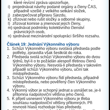
které revizní zpráva upozorňuje,
i)
projednávat návrhy podané orgány a členy ČAS,
případně vzešlé z velkého setkání složek,
j)
zabezpečovat přípravu Sjezdu,
k)
zřizovat nebo rušit složky a odborné skupiny,
l)
zřizovat komise a jmenovat jejich členy,
m)
sjednávat podmínky kolektivního členství
právnických osob,
n)
sjednávat mezinárodní spolupráci širšího rozsahu.
Článek 19: Jednání Výkonného výboru
1.
Schůzi Výkonného výboru svolává předseda podle
potřeby, zpravidla však šestkrát do roka.
2.
Předseda svolá schůzi Výkonného výboru do dvou
týdnů, byl-li o to požádán alespoň třetinou členů
Výkonného výboru. Nesvolá-li předseda v takovém
případě schůzi Výkonného výboru, učiní tak
místopředseda.
3.
Schůzi Výkonného výboru řídí předseda, případně
místopředseda, nebo pověřený člen Výkonného
výboru.
4.
Výkonný výbor je schopný jednat a usnášet se, je-li
přítomna nadpoloviční většina jeho členů.
5.
K přijetí usnesení Výkonného výboru je třeba
souhlasu nadpoloviční většiny přítomných. Při
rovnosti hlasů rozhoduje hlas předsedy.