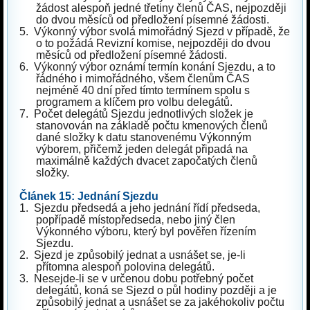
žádost alespoň jedné třetiny členů ČAS, nejpozději
do dvou měsíců od předložení písemné žádosti.
5.
Výkonný výbor svolá mimořádný Sjezd v případě, že
o to požádá Revizní komise, nejpozději do dvou
měsíců od předložení písemné žádosti.
6.
Výkonný výbor oznámí termín konání Sjezdu, a to
řádného i mimořádného, všem členům ČAS
nejméně 40 dní před tímto termínem spolu s
programem a klíčem pro volbu delegátů.
7.
Počet delegátů Sjezdu jednotlivých složek je
stanovován na základě počtu kmenových členů
dané složky k datu stanovenému Výkonným
výborem, přičemž jeden delegát připadá na
maximálně každých dvacet započatých členů
složky.
Článek 15: Jednání Sjezdu
1.
Sjezdu předsedá a jeho jednání řídí předseda,
popřípadě místopředseda, nebo jiný člen
Výkonného výboru, který byl pověřen řízením
Sjezdu.
2.
Sjezd je způsobilý jednat a usnášet se, je-li
přítomna alespoň polovina delegátů.
3.
Nesejde-li se v určenou dobu potřebný počet
delegátů, koná se Sjezd o půl hodiny později a je
způsobilý jednat a usnášet se za jakéhokoliv počtu