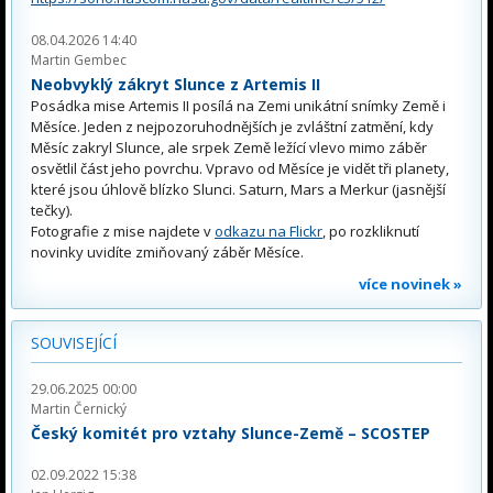
08.04.2026 14:40
Martin Gembec
Neobvyklý zákryt Slunce z Artemis II
Posádka mise Artemis II posílá na Zemi unikátní snímky Země i
Měsíce. Jeden z nejpozoruhodnějších je zvláštní zatmění, kdy
Měsíc zakryl Slunce, ale srpek Země ležící vlevo mimo záběr
osvětlil část jeho povrchu. Vpravo od Měsíce je vidět tři planety,
které jsou úhlově blízko Slunci. Saturn, Mars a Merkur (jasnější
tečky).
Fotografie z mise najdete v
odkazu na Flickr
, po rozkliknutí
novinky uvidíte zmiňovaný záběr Měsíce.
více novinek »
SOUVISEJÍCÍ
29.06.2025 00:00
Martin Černický
Český komitét pro vztahy Slunce-Země – SCOSTEP
02.09.2022 15:38