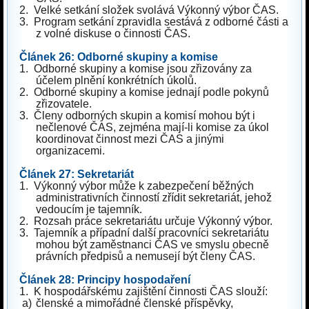
2.
Velké setkání složek svolává Výkonný výbor ČAS.
3.
Program setkání zpravidla sestává z odborné části a
z volné diskuse o činnosti ČAS.
Článek 26: Odborné skupiny a komise
1.
Odborné skupiny a komise jsou zřizovány za
účelem plnění konkrétních úkolů.
2.
Odborné skupiny a komise jednají podle pokynů
zřizovatele.
3.
Členy odborných skupin a komisí mohou být i
nečlenové ČAS, zejména mají-li komise za úkol
koordinovat činnost mezi ČAS a jinými
organizacemi.
Článek 27: Sekretariát
1.
Výkonný výbor může k zabezpečení běžných
administrativních činností zřídit sekretariát, jehož
vedoucím je tajemník.
2.
Rozsah práce sekretariátu určuje Výkonný výbor.
3.
Tajemník a případní další pracovníci sekretariátu
mohou být zaměstnanci ČAS ve smyslu obecně
právních předpisů a nemusejí být členy ČAS.
Článek 28: Principy hospodaření
1.
K hospodářskému zajištění činnosti ČAS slouží:
a)
členské a mimořádné členské příspěvky,