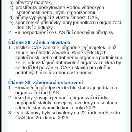
b)
převzatý majetek,
c)
prostředky poskytované Radou vědeckých
společností nebo jinými organizacemi,
d)
příjmy vyplývající z vlastní činnosti ČAS,
e)
sponzorské příspěvky, dary jednotlivců i organizací,
dědictví a odkazy.
2.
Při hospodaření se ČAS řídí obecnými předpisy.
Článek 29: Zánik a likvidace
1.
Jestliže ČAS zanikne, připadne její majetek, jenž
zbude po úhradě závazků, Radě vědeckých
společností, nebo obdobnému orgánu s podmínkou,
že jej odevzdá jiné dobrovolné organizaci, která by
se do tří let po zániku ČAS ustavila pro plnění
podobných úkolů v oboru astronomie.
Článek 30: Závěrečná ustanovení
1.
Prováděcím předpisem těchto stanov je jednací a
organizační řád ČAS.
2.
Všechny stávající jednací a organizační řády,
popřípadě statuty musejí být uvedeny do souladu
s těmito stanovami do konce roku 2025.
3.
Tyto stanovy byly schváleny na 22. řádném Sjezdu
ČAS dne 26. dubna 2025.