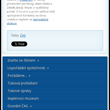
především
Jan Herzig
,
Adam Denko
a
Zdeněk Jánský
. Nejde o výdělečný
portál. O to více si proto vážíme Vaší
spolupráce! Kontakty na členy
redakce najdete na
samostatné
stránce
.
Štítky:
ČAS
Staňte se členem »
Uspořádání společnosti »
Pořádáme... »
Tisková prohlášení
Tiskové zprávy
Keplerovo muzeum
Ocenění ČAS »