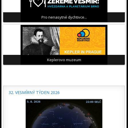
Pro nenasytné dychtivce...
Keplerovo muzeum
32. VESMÍRNÝ TÝDEN 2026