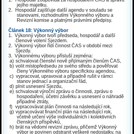
jejího majetku.
2.
Hospodář zajišťuje další agendu v souladu se
stanovami, rozhodnutími Výkonného výboru a
Revizní komise a platnými právními předpisy.
Článek 18: Výkonný výbor
1.
Výkonný výbor tvoří předseda, hospodář a další
členové volení Sjezdem.
2.
Výkonný výbor řídí činnost ČAS v období mezi
Sjezdy.
3.
Výkonnému výboru přísluší zejména:
a)
schvalovat členství nově přijímaným členům ČAS,
b)
volit místopředsedu ze svého středu a pověřovat
členy Výkonného výboru specifickou agendou,
c)
vypracovat, upravovat a případně rušit v rámci
stanov jednací a organizační řád,
d)
plnit usnesení Sjezdu,
e)
schvalovat výroční zprávu o činnosti, zprávu o
hospodaření, účetní závěrku a usnesení o náhradě
případné ztráty,
f)
vypracovávat plán činnosti na následující rok,
g)
vypracovávat finanční plán na následující rok,
včetně určení výše individuálních i kolektivních
členských příspěvků,
h)
brát na vědomí revizní zprávu, přičemž Výkonný
výbor je povinen odstranit veškeré nedostatky, na