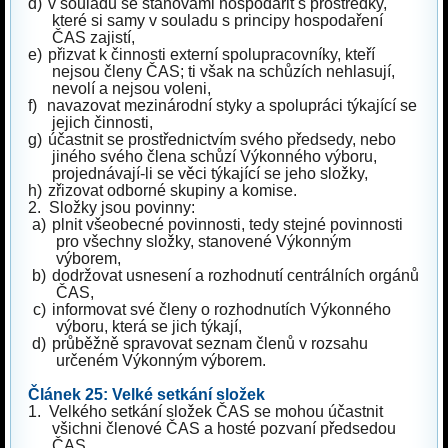
d)
v souladu se stanovami hospodařit s prostředky,
které si samy v souladu s principy hospodaření
ČAS zajistí,
e)
přizvat k činnosti externí spolupracovníky, kteří
nejsou členy ČAS; ti však na schůzích nehlasují,
nevolí a nejsou voleni,
f)
navazovat mezinárodní styky a spolupráci týkající se
jejich činnosti,
g)
účastnit se prostřednictvím svého předsedy, nebo
jiného svého člena schůzí Výkonného výboru,
projednávají-li se věci týkající se jeho složky,
h)
zřizovat odborné skupiny a komise.
2.
Složky jsou povinny:
a)
plnit všeobecné povinnosti, tedy stejné povinnosti
pro všechny složky, stanovené Výkonným
výborem,
b)
dodržovat usnesení a rozhodnutí centrálních orgánů
ČAS,
c)
informovat své členy o rozhodnutích Výkonného
výboru, která se jich týkají,
d)
průběžně spravovat seznam členů v rozsahu
určeném Výkonným výborem.
Článek 25: Velké setkání složek
1.
Velkého setkání složek ČAS se mohou účastnit
všichni členové ČAS a hosté pozvaní předsedou
ČAS.