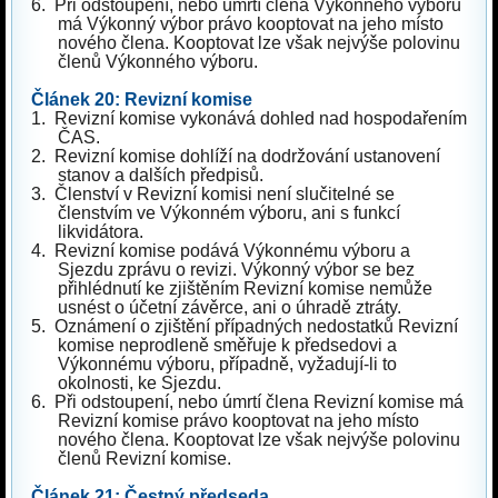
6.
Při odstoupení, nebo úmrtí člena Výkonného výboru
má Výkonný výbor právo kooptovat na jeho místo
nového člena. Kooptovat lze však nejvýše polovinu
členů Výkonného výboru.
Článek 20: Revizní komise
1.
Revizní komise vykonává dohled nad hospodařením
ČAS.
2.
Revizní komise dohlíží na dodržování ustanovení
stanov a dalších předpisů.
3.
Členství v Revizní komisi není slučitelné se
členstvím ve Výkonném výboru, ani s funkcí
likvidátora.
4.
Revizní komise podává Výkonnému výboru a
Sjezdu zprávu o revizi. Výkonný výbor se bez
přihlédnutí ke zjištěním Revizní komise nemůže
usnést o účetní závěrce, ani o úhradě ztráty.
5.
Oznámení o zjištění případných nedostatků Revizní
komise neprodleně směřuje k předsedovi a
Výkonnému výboru, případně, vyžadují-li to
okolnosti, ke Sjezdu.
6.
Při odstoupení, nebo úmrtí člena Revizní komise má
Revizní komise právo kooptovat na jeho místo
nového člena. Kooptovat lze však nejvýše polovinu
členů Revizní komise.
Článek 21: Čestný předseda