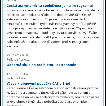
Jan Herzig
Česká astronomická společnost je na Instagramu!
Instagram je v současné době velmi populární sociální sítí, ale na
rozdíl od Facebooku na ní dlouhou dobu chyběl účet České
astronomické společnosti. To je ale již v současné chvíli
minulostí. Od minulého týdne náš instagramový profil úspěšně
funguje a nyní na něm můžete nalézt již více než 20 příspěvků s
vesmírnou tématikou. Pokud tedy i vy tuto sociální síť využíváte,
neváhejte nás začít sledovat! A pokud zatím ne, možná se právě
založení našeho účtu stane důvodem, proč s Instagramem
začnete.
25.02.2019 00:00
Redakce Astro.cz
Odborná skupina pro historii astronomie
12.01.2018 11:40
Redakce Astro.cz
Výzva k obnovení pobočky ČAS v Brně
Vážení členové České astronomické společnosti, vážení příznivci
Hvězdárny a planetária Brno, vážení zájemci o astronomii,
obracíme se na vás se společným zamyšlením, zda nenazrál čas
znovu obnovit Brněnskou pobočku České astronomické
společnosti.