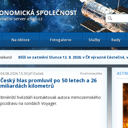
ační astronomický server
Na obloze
Fotogalerie
Služby
Rady
Blíží se zatmění Slunce 12. 8. 2026; v ČR výrazné částečné,
sekund
ASTR
04.08.2026 15:30
Jiří Dušek
Kosmonautika
Český hlas promluvil po 50 letech a 26
miliardách kilometrů
Brněnští hvězdáři kontaktovali autora mimozemského
pozdravu na sondách Voyager.