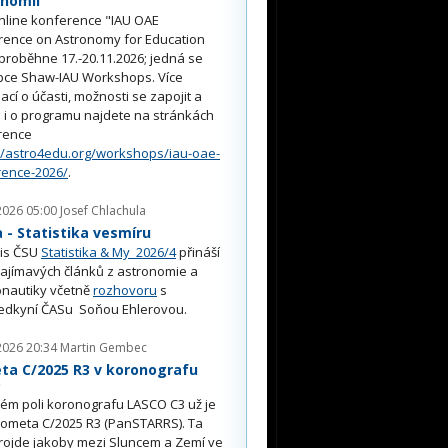
onomii
nline konference "IAU OAE
rence on Astronomy for Education
proběhne 17.-20.11.2026; jedná se
pce Shaw-IAU Workshops. Více
ací o účasti, možnosti se zapojit a
i o programu najdete na stránkách
rence
//astro4edu.org/workshops/iau-oae-
rence-2026/
.
2026 05:00
Josef Chlachula
- Statistika vesmíru
is ČSU
Statistika & My 2026/4
přináší
ajímavých článků z astronomie a
nautiky včetně
rozhovoru
s
edkyní ČASu Soňou Ehlerovou.
2026 20:34
Martin Gembec
ta C/2025 R3 v koronografu
O
ém poli koronografu LASCO C3 už je
kometa C/2025 R3 (PanSTARRS). Ta
rojde jakoby mezi Sluncem a Zemí ve