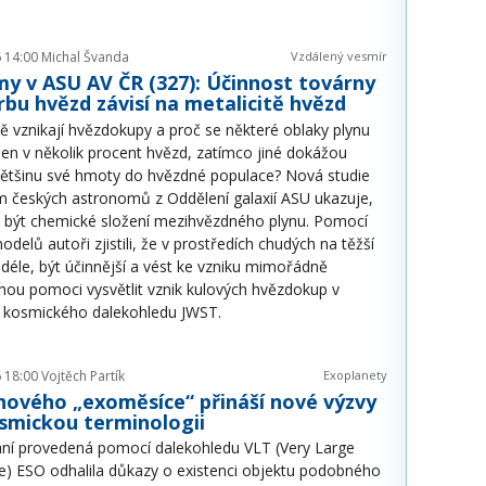
 14:00
Michal Švanda
Vzdálený vesmír
y v ASU AV ČR (327): Účinnost továrny
rbu hvězd závisí na metalicitě hvězd
ně vznikají hvězdokupy a proč se některé oblaky plynu
en v několik procent hvězd, zatímco jiné dokážou
 většinu své hmoty do hvězdné populace? Nová studie
m českých astronomů z Oddělení galaxií ASU ukazuje,
e být chemické složení mezihvězdného plynu. Pomocí
lů autoři zjistili, že v prostředích chudých na těžší
éle, být účinnější a vést ke vzniku mimořádně
ou pomoci vysvětlit vznik kulových hvězdokup v
z kosmického dalekohledu JWST.
 18:00
Vojtěch Partík
Exoplanety
nového „exoměsíce“ přináší nové výzvy
smickou terminologii
ní provedená pomocí dalekohledu VLT (Very Large
e) ESO odhalila důkazy o existenci objektu podobného