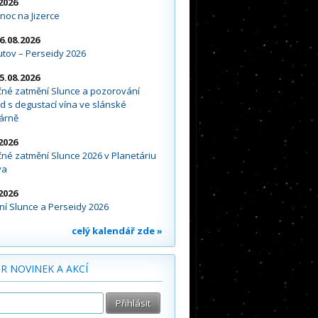
2026
noc na Jizerce
16.08.2026
tov – Perseidy 2026
15.08.2026
čné zatmění Slunce a pozorování
d s degustací vína ve slánské
árně
2026
né zatmění Slunce 2026 v Planetáriu
va
2026
í Slunce a Perseidy 2026
celý kalendář zde »
R NOVINEK A AKCÍ