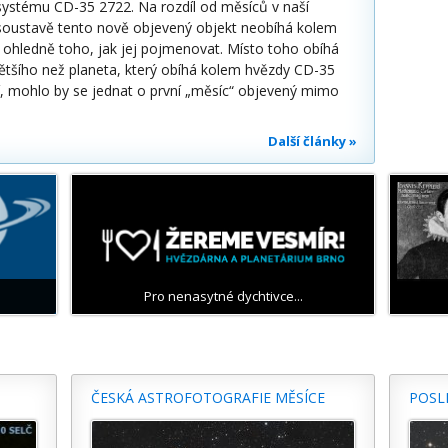
systému CD-35 2722. Na rozdíl od měsíců v naší
 soustavě tento nově objevený objekt neobíhá kolem
 ohledně toho, jak jej pojmenovat. Místo toho obíhá
ětšího než planeta, který obíhá kolem hvězdy CD-35
dí, mohlo by se jednat o první „měsíc“ objevený mimo
Další články »
Pro nenasytné dychtivce...
ČESKÁ ASTROFOTOGRAFIE MĚSÍCE
POSL