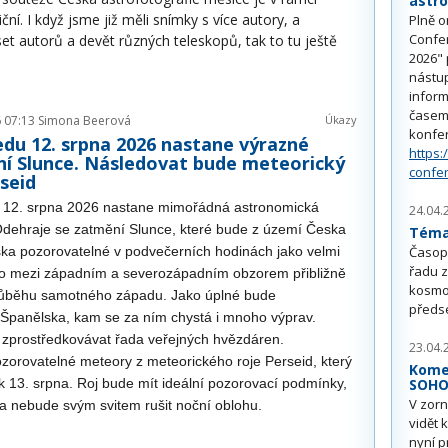
astr
í. I když jsme již měli snímky s více autory, a
Plně o
Confe
set autorů a devět různých teleskopů, tak to tu ještě
2026" 
nástu
inform
časem 
 07:13
Simona Beerová
Úkazy
konfe
edu 12. srpna 2026 nastane výrazné
https:
í Slunce. Následovat bude meteorický
confe
rseid
u 12. srpna 2026 nastane mimořádná astronomická
24.04.
Odehraje se zatmění Slunce, které bude z území Česka
Téma 
ka pozorovatelné v podvečerních hodinách jako velmi
Časop
řadu z
ko mezi západním a severozápadním obzorem přibližně
kosmo
růběhu samotného západu. Jako úplné bude
předs
 Španělska, kam se za ním chystá i mnoho výprav.
zprostředkovávat řada veřejných hvězdáren.
23.04.
zorovatelné meteory z meteorického roje Perseid, který
Kome
ek 13. srpna. Roj bude mít ideální pozorovací podmínky,
SOH
V zorn
a nebude svým svitem rušit noční oblohu.
vidět 
nyní p