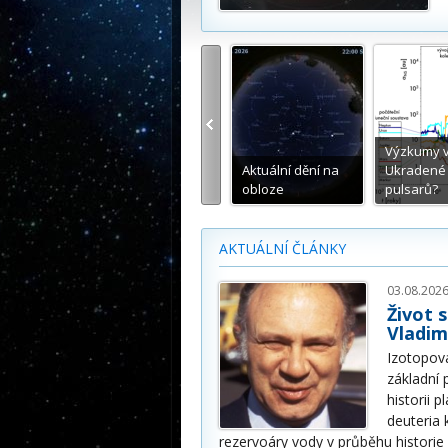
Výzkumy v 
Aktuální dění na
Ukradené p
ASTRO@PRAHA.2026
obloze
pulsarů?
AKTUÁLNÍ ČLÁNKY
03.08.2026
Život 
Vladim
Izotopová
základní
historii 
deuteria 
rezervoáry vody v průběhu historie 