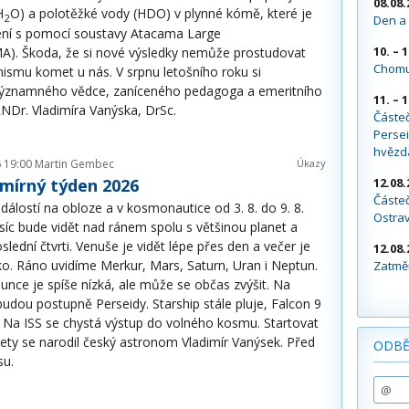
08.08.
H
O) a polotěžké vody (HDO) v plynné kómě, které je
2
Den a 
šení s pomocí soustavy Atacama Large
10. – 
MA). Škoda, že si nové výsledky nemůže prostudovat
Chomu
ismu komet u nás. V srpnu letošního roku si
významného vědce, zaníceného pedagoga a emeritního
11. – 
 RNDr. Vladimíra Vanýska, DrSc.
Částe
Persei
hvězd
 19:00
Martin Gembec
Úkazy
12.08.
smírný týden 2026
Částeč
dálostí na obloze a v kosmonautice od 3. 8. do 9. 8.
Ostra
íc bude vidět nad ránem spolu s většinou planet a
slední čtvrti. Venuše je vidět lépe přes den a večer je
12.08.
ko. Ráno uvidíme Merkur, Mars, Saturn, Uran i Neptun.
Zatměn
Slunce je spíše nízká, ale může se občas zvýšit. Na
udou postupně Perseidy. Starship stále pluje, Falcon 9
6. Na ISS se chystá výstup do volného kosmu. Startovat
ety se narodil český astronom Vladimír Vanýsek. Před
ODBĚ
su.