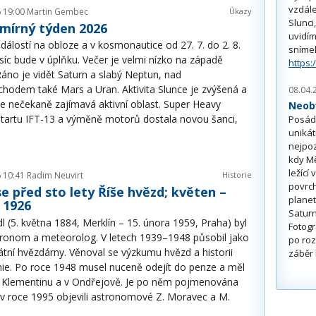
vzdále
 19:00
Martin Gembec
Úkazy
Slunci
smírný týden 2026
uvidím
dálostí na obloze a v kosmonautice od 27. 7. do 2. 8.
sníme
íc bude v úplňku. Večer je velmi nízko na západě
https:
áno je vidět Saturn a slabý Neptun, nad
hodem také Mars a Uran. Aktivita Slunce je zvýšená a
08.04.
se nečekaně zajímavá aktivní oblast. Super Heavy
Neobv
startu IFT-13 a výměně motorů dostala novou šanci,
Posádk
unikát
nejpoz
kdy Mě
ležící
 10:41
Radim Neuvirt
Historie
povrch
se před sto lety Říše hvězd; květen –
planet
 1926
Saturn
l (5. května 1884, Merklín – 15. února 1959, Praha) byl
Fotogr
tronom a meteorolog. V letech 1939–1948 působil jako
po roz
tátní hvězdárny. Věnoval se výzkumu hvězd a historii
záběr 
ie. Po roce 1948 musel nuceně odejít do penze a měl
v Klementinu a v Ondřejově. Je po něm pojmenována
 v roce 1995 objevili astronomové Z. Moravec a M.