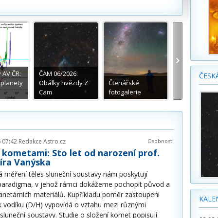
AV ČR:
ČAM 06/2026:
ČESK
lanety
Obálky hvězdy Z
Čtenářské
Začín
Cam
fotogalerie
astrof
 07:42
Redakce Astro.cz
Osobnosti
s kometami: Sto let od narození prof.
íra Vanýska
 měření těles sluneční soustavy nám poskytují
 paradigma, v jehož rámci dokážeme pochopit původ a
planetárních materiálů. Kupříkladu poměr zastoupení
KALE
k vodíku (D/H) vypovídá o vztahu mezi různými
sluneční soustavy. Studie o složení komet popisují