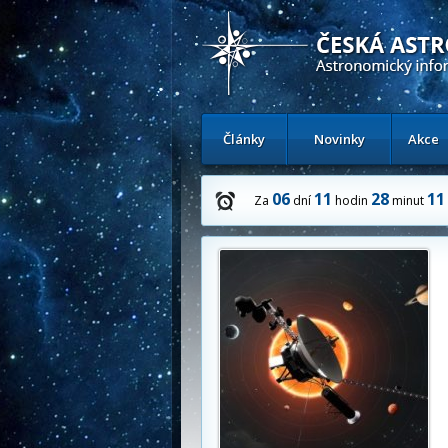
Česká astronomická společnost - Inform
Články
Novinky
Akce
06
11
28
09
Za
dní
hodin
minut