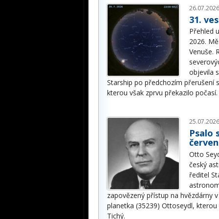
26.07.2026
31. ve
Přehled u
2026. Měs
Venuše. R
severovýc
objevila 
Starship po předchozím přerušení 
kterou však zprvu překazilo počasí.
25.07.2026
Psalo 
červen
Otto Seyd
český as
ředitel S
astronom
zapovězený přístup na hvězdárny 
planetka (35239) Ottoseydl, kterou
Tichý.