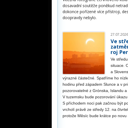
dosavadní soutěže poněkud netradičn
dokonce pořízené více přístroji, de
doopravdy nebylo.
27.07.2026
Ve stř
zatměn
roj Pe
Ve střed
situace. 
a Slovens
výrazné částečné. Spatříme ho níz
hodinu před západem Slunce a v p
pozorovatelné z Grónska, Islandu a
V tuzemsku bude pozorování úkazu 
S příchodem noci pak začnou být po
vrcholí právě ze středy 12. na čtvrt
protože Měsíc bude krátce po novu 