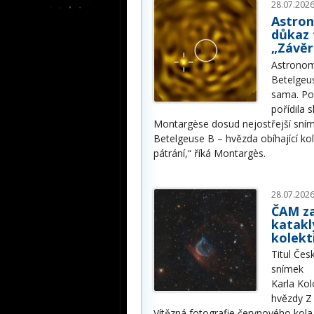
28.07.2026
Astron
důkaz 
„Závěr
Astronom
Betelgeus
sama. Po
pořídila
Montargèse dosud nejostřejší sníme
Betelgeuse B – hvězda obíhající ko
pátrání,“ říká Montargès.
28.07.2026
ČAM za
katakl
kolekt
Titul Čes
snímek
Karla Ko
hvězdy Z
Vítězná fotografie červnového kola