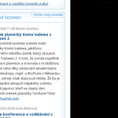
rmace o zasílání novinek a akcí
Vložte svoji novinku
KÉ NOVINKY
2026 11:00
Martin Gembec
ek planetky Komo'oalewa z
wen 2
onečně uvolnila snímek malé
tky Komo'oalewa, jakéhosi
ného měsíčku Země, který zkoumá
 Tianwen 2. O tom, že sonda úspěšně
ěla k planetce a srovnala s ní oběžnou
st víme díky sledování amatérskými
eleskopy, např. u Bochumi v Německu.
 zdroje však doposud mlčely. Že by je
řejnění alespoň nějakého snímku
li Japonci, kteří ve stejný den
nili snímek planetky Torifune? Foto
nhuanet.com
.
2026 00:00
Soňa Ehlerová
e konference o vzdělávání v