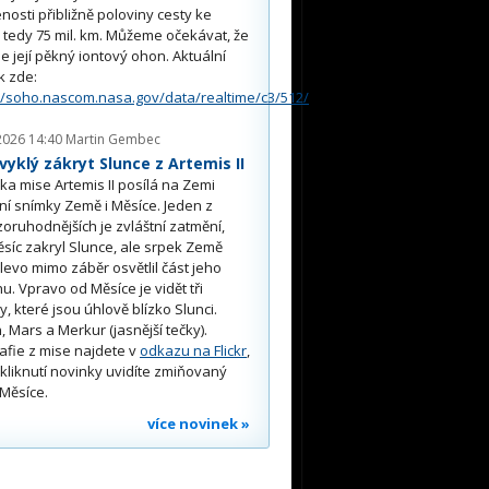
nosti přibližně poloviny cesty ke
, tedy 75 mil. km. Můžeme očekávat, že
e její pěkný iontový ohon. Aktuální
k zde:
//soho.nascom.nasa.gov/data/realtime/c3/512/
2026 14:40
Martin Gembec
yklý zákryt Slunce z Artemis II
a mise Artemis II posílá na Zemi
ní snímky Země i Měsíce. Jeden z
oruhodnějších je zvláštní zatmění,
síc zakryl Slunce, ale srpek Země
 vlevo mimo záběr osvětlil část jeho
u. Vpravo od Měsíce je vidět tři
y, které jsou úhlově blízko Slunci.
, Mars a Merkur (jasnější tečky).
afie z mise najdete v
odkazu na Flickr
,
kliknutí novinky uvidíte zmiňovaný
Měsíce.
více novinek »