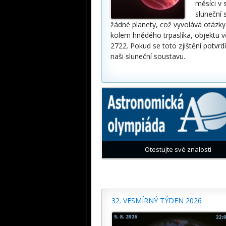
měsíci v 
sluneční
žádné planety, což vyvolává otázky
kolem hnědého trpaslíka, objektu v
2722. Pokud se toto zjištění potvr
naši sluneční soustavu.
Otestujte své znalosti
32. VESMÍRNÝ TÝDEN 2026