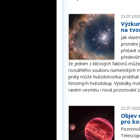
23.07.2026
Výzkum
na tvo
Jak vlast
promění j
přetavit
předevší
že jedním z klíčových faktorů můž
rozsáhlého souboru numerických mode
prvky může hvězdotvorba probíhat d
hmotných hvězdokup. Výsledky moh
raném vesmíru i nová pozorování 
22.07.2026
Objev 
pro ko
Pozorová
Telescop