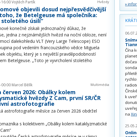
 16:00
Vojtěch Partík
Hvězdy
» info
omové objevili dosud nejpřesvědčivější
toho, že Betelgeuse má společníka:
 stoletého úsilí“
KRÁT
ové konečně získali jednoznačný důkaz, že
06.07.
e, jedna z nejznámějších hvězd na noční obloze, není
Sním
mocí dalekohledu VLT (Very Large Telescope) ESO
Tian
 skupina pod vedením francouzského vědce Miguela
Čína k
k objektu, který je s největší pravděpodobností
plane
lem Betelgeuse. „Toto je vyvrcholení stoletého
dočas
sonda
přilet
rychlo
 00:00
Marcel Bělík
Multimédia
radiot
Čínské
 červen 2026: Obálky kolem
k uve
ysmatické hvězdy Z Cam, první SR/ČR
donuti
ivní astrofotografie
uveřej
ká astrofotografie měsíce za červen 2026 obdržel
na
Xi
lomazníka s kolektivem „Obálky kolem kataklyzmatické
25.05.
 Cam“
Onlin
 soutěže Česká astrofotografie měsíce je v rámci