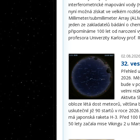
interferometrické mapování vody (
nyní možná získat ve velkém rozli
Millimeter/submillimeter Array (AL
jeden ze zakladatelů bádání o chem
připomínáme 100 let od narození 
profesora Univerzity Karlovy prof.
02.08.2026
32. ve
Přehled u
2026. Měs
bude v po
velmi níz
Aktivita 
obloze létá dost meteorů, většina b
uskutečnil již 90 startů v roce 202
má japonská raketa H-3. Před 100 l
50 lety začala mise Vikingu 2 u Mar