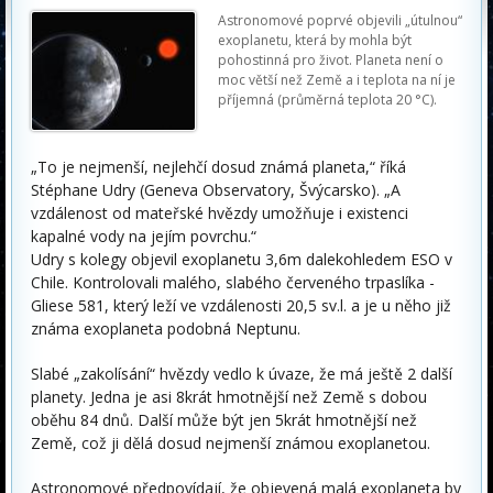
Astronomové poprvé objevili „útulnou“
exoplanetu, která by mohla být
pohostinná pro život. Planeta není o
moc větší než Země a i teplota na ní je
příjemná (průměrná teplota 20 °C).
„To je nejmenší, nejlehčí dosud známá planeta,“ říká
Stéphane Udry (Geneva Observatory, Švýcarsko). „A
vzdálenost od mateřské hvězdy umožňuje i existenci
kapalné vody na jejím povrchu.“
Udry s kolegy objevil exoplanetu 3,6m dalekohledem ESO v
Chile. Kontrolovali malého, slabého červeného trpaslíka -
Gliese 581, který leží ve vzdálenosti 20,5 sv.l. a je u něho již
známa exoplaneta podobná Neptunu.
Slabé „zakolísání“ hvězdy vedlo k úvaze, že má ještě 2 další
planety. Jedna je asi 8krát hmotnější než Země s dobou
oběhu 84 dnů. Další může být jen 5krát hmotnější než
Země, což ji dělá dosud nejmenší známou exoplanetou.
Astronomové předpovídají, že objevená malá exoplaneta by