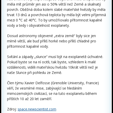
měla mít průměr jen asi o 50% větší než Země a skalnatý
povrch. Oběžná doba kolem slabé mateřské hvězdy by měla
trvat 13 dnů a povrchová teplota by měla být velmi příjemná
mezi 0 °C až 40°C. To by umožňovalo přítomnost kapalné
vody a tedy i obyvatelnost exoplanety.
Dosud astronomy objevené „extra země“ byly sice jen
mírně větší, ale buď příliš horké nebo příliš chladné pro
přítomnost kapalné vody.
Svítání a západy „slunce“ musí být na exoplanetě úchvatné.
Pokud byste se na ní ocitli, tak byste, vzhledem k malé
vzdálenosti, viděli mateřskou hvězdu 10krát větší než je
naše Slunce při pohledu ze Země.
Člen týmu Xavier Delfosse (Grenoble University, Francie)
věří, že vesmírné mise, zabývající se hledáním
mimozemských civilizací, se na tuto exoplanetu během
příštích 10 až 20 let zaměří.
Zdroj:
space.newscientist.com