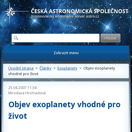
Česká astronomická společnost - Informační astronomický server
Zobrazit menu
Úvodní strana
>
Články
>
Exoplanety
> Objev exoplanety
vhodné pro život
25.04.2007 11:34
Miroslava Hromadová
Objev exoplanety vhodné pro
život