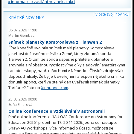
» informace o zasílání novinek a akcí
Vložte svoji novinku
KRÁTKÉ NOVINKY
06.07.2026 11:00
Martin Gembec
Snímek planetky Komo'oalewa z Tianwen 2
Čína konečně uvolnila snímek malé planetky Komo'oalewa,
jakéhosi dočasného měsíčku Země, který zkoumá sonda
Tianwen 2. O tom, že sonda úspěšně přiletěla k planetce a
srovnala s ní oběžnou rychlost víme díky sledování amatérskými
radioteleskopy, např. u Bochumi v Německu. Čínské zdroje však
doposud mlčely. Že by je k uveřejnění alespoň nějakého snímku
donutili Japonci, kteří ve stejný den uveřejnili snímek planetky
Torifune? Foto na
Xinhuanet.com
.
25.05.2026 00:00
Soňa Ehlerová
Online konference o vzdělávání v astronomii
Plně online konference "IAU OAE Conference on Astronomy for
Education 2026" proběhne 17.-20.11.2026; jedná se nástupce
Shaw-IAU Workshops. Více informací o účasti, možnosti se
zapojit a časem i o programu najdete na stránkách konference