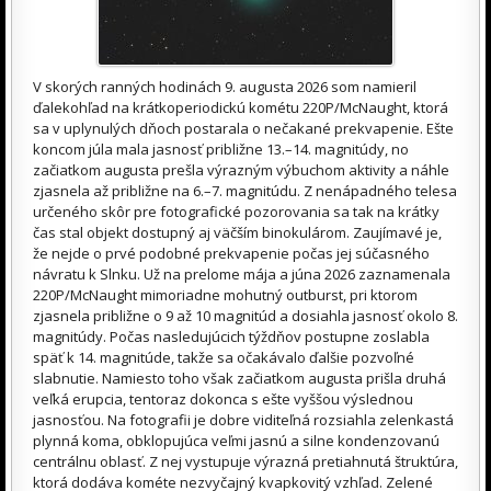
V skorých ranných hodinách 9. augusta 2026 som namieril
ďalekohľad na krátkoperiodickú kométu 220P/McNaught, ktorá
sa v uplynulých dňoch postarala o nečakané prekvapenie. Ešte
koncom júla mala jasnosť približne 13.–14. magnitúdy, no
začiatkom augusta prešla výrazným výbuchom aktivity a náhle
zjasnela až približne na 6.–7. magnitúdu. Z nenápadného telesa
určeného skôr pre fotografické pozorovania sa tak na krátky
čas stal objekt dostupný aj väčším binokulárom. Zaujímavé je,
že nejde o prvé podobné prekvapenie počas jej súčasného
návratu k Slnku. Už na prelome mája a júna 2026 zaznamenala
220P/McNaught mimoriadne mohutný outburst, pri ktorom
zjasnela približne o 9 až 10 magnitúd a dosiahla jasnosť okolo 8.
magnitúdy. Počas nasledujúcich týždňov postupne zoslabla
späť k 14. magnitúde, takže sa očakávalo ďalšie pozvoľné
slabnutie. Namiesto toho však začiatkom augusta prišla druhá
veľká erupcia, tentoraz dokonca s ešte vyššou výslednou
jasnosťou. Na fotografii je dobre viditeľná rozsiahla zelenkastá
plynná koma, obklopujúca veľmi jasnú a silne kondenzovanú
centrálnu oblasť. Z nej vystupuje výrazná pretiahnutá štruktúra,
ktorá dodáva kométe nezvyčajný kvapkovitý vzhľad. Zelené