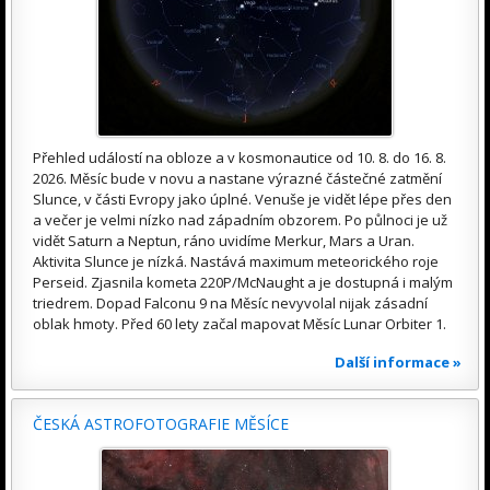
Přehled událostí na obloze a v kosmonautice od 10. 8. do 16. 8.
2026. Měsíc bude v novu a nastane výrazné částečné zatmění
Slunce, v části Evropy jako úplné. Venuše je vidět lépe přes den
a večer je velmi nízko nad západním obzorem. Po půlnoci je už
vidět Saturn a Neptun, ráno uvidíme Merkur, Mars a Uran.
Aktivita Slunce je nízká. Nastává maximum meteorického roje
Perseid. Zjasnila kometa 220P/McNaught a je dostupná i malým
triedrem. Dopad Falconu 9 na Měsíc nevyvolal nijak zásadní
oblak hmoty. Před 60 lety začal mapovat Měsíc Lunar Orbiter 1.
Další informace »
ČESKÁ ASTROFOTOGRAFIE MĚSÍCE