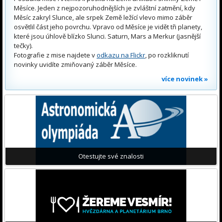
Měsíce. Jeden z nejpozoruhodnějších je zvláštní zatmění, kdy
Měsíc zakryl Slunce, ale srpek Země ležící vlevo mimo záběr
osvětlil část jeho povrchu. Vpravo od Měsíce je vidět tři planety,
které jsou úhlově blízko Slunci. Saturn, Mars a Merkur (jasnější
tečky).
Fotografie z mise najdete v
odkazu na Flickr
, po rozkliknutí
novinky uvidíte zmiňovaný záběr Měsíce.
více novinek »
Otestujte své znalosti