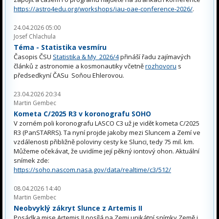
https://astro4edu.org/workshops/iau-oae-conference-2026/
.
24.04.2026 05:00
Josef Chlachula
Téma - Statistika vesmíru
Časopis ČSU
Statistika & My 2026/4
přináší řadu zajímavých
článků z astronomie a kosmonautiky včetně
rozhovoru
s
předsedkyní ČASu Soňou Ehlerovou.
23.04.2026 20:34
Martin Gembec
Kometa C/2025 R3 v koronografu SOHO
V zorném poli koronografu LASCO C3 už je vidět kometa C/2025
R3 (PanSTARRS). Ta nyní projde jakoby mezi Sluncem a Zemí ve
vzdálenosti přibližně poloviny cesty ke Slunci, tedy 75 mil. km.
Můžeme očekávat, že uvidíme její pěkný iontový ohon. Aktuální
snímek zde:
https://soho.nascom.nasa.gov/data/realtime/c3/512/
08.04.2026 14:40
Martin Gembec
Neobvyklý zákryt Slunce z Artemis II
Posádka mise Artemis II posílá na Zemi unikátní snímky Země i