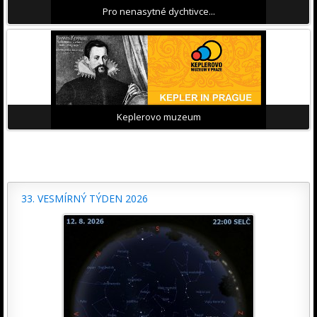
Pro nenasytné dychtivce...
Keplerovo muzeum
33. VESMÍRNÝ TÝDEN 2026