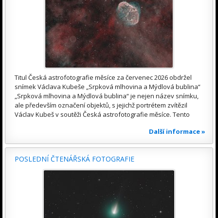
Titul Česká astrofotografie měsíce za červenec 2026 obdržel
snímek Václava Kubeše „Srpková mlhovina a Mýdlová bublina“
„Srpková mlhovina a Mýdlová bublina“ je nejen název snímku,
ale především označení objektů, s jejichž portrétem zvítězil
Václav Kubeš v soutěži Česká astrofotografie měsíce. Tento
Další informace »
POSLEDNÍ ČTENÁŘSKÁ FOTOGRAFIE