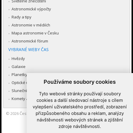
Světelné znečištění
Astronomické výpočty
Rady a tipy
Astronomie v médiích
Mapa astronomie v Česku
Astronomické fórum
VYBRANÉ WEBY ČAS
Hvězdy
Galaxie
Planetky
Používáme soubory cookies
Optické úkazy v atmosféře
Sluneční soustava
Tyto webové stránky používají soubory
Komety a meteory
cookies a další sledovací nástroje s cílem
vylepšení uživatelského prostředí, zobrazení
přizpůsobeného obsahu a reklam, analýzy
© 2026
Česká astronomická společnost
|
Hvězdárna a planetárium
Brno spolupracuje se serverem Astro.cz
návštěvnosti webových stránek a zjištění
zdroje návštěvnosti.