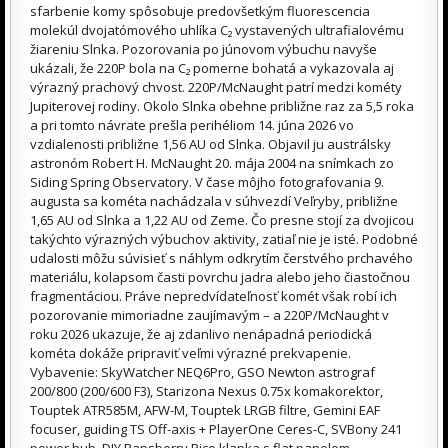
sfarbenie komy spôsobuje predovšetkým fluorescencia
molekúl dvojatómového uhlíka C₂ vystavených ultrafialovému
žiareniu Slnka. Pozorovania po júnovom výbuchu navyše
ukázali, že 220P bola na C₂ pomerne bohatá a vykazovala aj
výrazný prachový chvost. 220P/McNaught patrí medzi kométy
Jupiterovej rodiny. Okolo Slnka obehne približne raz za 5,5 roka
a pri tomto návrate prešla perihéliom 14. júna 2026 vo
vzdialenosti približne 1,56 AU od Slnka. Objavil ju austrálsky
astronóm Robert H. McNaught 20. mája 2004 na snímkach zo
Siding Spring Observatory. V čase môjho fotografovania 9.
augusta sa kométa nachádzala v súhvezdí Veľryby, približne
1,65 AU od Slnka a 1,22 AU od Zeme. Čo presne stojí za dvojicou
takýchto výrazných výbuchov aktivity, zatiaľ nie je isté. Podobné
udalosti môžu súvisieť s náhlym odkrytím čerstvého prchavého
materiálu, kolapsom časti povrchu jadra alebo jeho čiastočnou
fragmentáciou. Práve nepredvídateľnosť komét však robí ich
pozorovanie mimoriadne zaujímavým – a 220P/McNaught v
roku 2026 ukazuje, že aj zdanlivo nenápadná periodická
kométa dokáže pripraviť veľmi výrazné prekvapenie.
Vybavenie: SkyWatcher NEQ6Pro, GSO Newton astrograf
200/800 (200/600 F3), Starizona Nexus 0.75x komakorektor,
Touptek ATR585M, AFW-M, Touptek LRGB filtre, Gemini EAF
focuser, guiding TS Off-axis + PlayerOne Ceres-C, SVBony 241
power hub, DIY Rapsberry Pico klapka s flat panelom,