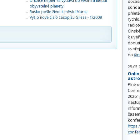
Družice Kepler se vydává do vesmíru hledat
dočas
obyvatelné planety
sonda
Rusko pošle život k měsíci Marsu
přilet
Vyšlo nové číslo časopisu Gliese - 1/2009
rychlo
radiot
Čínské
k uve
donuti
uveřej
na
Xi
25.05.
Onlin
astr
Plně o
Confe
2026" 
nástu
inform
časem 
konfe
https:
confe