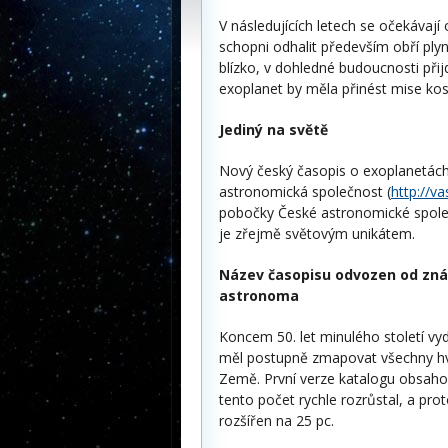
V následujících letech se očekávaj
schopni odhalit především obří plyn
blízko, v dohledné budoucnosti přij
exoplanet by měla přinést mise kos
Jediný na světě
Nový český časopis o exoplanetác
astronomická společnost (
http://v
pobočky České astronomické spole
je zřejmě světovým unikátem.
Název časopisu odvozen od zn
astronoma
Koncem 50. let minulého století 
měl postupně zmapovat všechny hvě
Země. První verze katalogu obsaho
tento počet rychle rozrůstal, a prot
rozšířen na 25 pc.