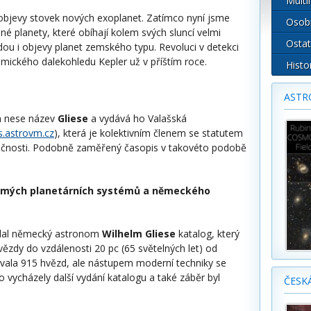
Multi
í objevy stovek nových exoplanet. Zatímco nyní jsme
Osob
né planety, které obíhají kolem svých sluncí velmi
Ostat
dou i objevy planet zemského typu. Revoluci v detekci
mického dalekohledu Kepler už v příštím roce.
Histo
ASTR
h nese název
Gliese
a vydává ho Valašská
as.astrovm.cz
), která je kolektivním členem se statutem
čnosti. Podobně zaměřený časopis v takovéto podobě
ámých planetárních systémů a německého
vydal německý astronom
Wilhelm Gliese
katalog, který
zdy do vzdálenosti 20 pc (65 světelných let) od
vala 915 hvězd, ale nástupem moderní techniky se
o vycházely další vydání katalogu a také záběr byl
ČESK