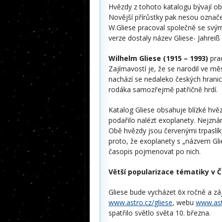
Hvězdy z tohoto katalogu bývají o
Novější přírůstky pak nesou označen
W.Gliese pracoval společně se svým
verze dostaly název Gliese- Jahreiß
Wilhelm Gliese (1915 – 1993)
pra
Zajímavostí je, že se narodil ve m
nachází se nedaleko českých hrani
rodáka samozřejmě patřičně hrdí.
Katalog Gliese obsahuje blízké hvězd
podařilo nalézt exoplanety. Nejzná
Obě hvězdy jsou červenými trpaslík
proto, že exoplanety s „názvem Gli
časopis pojmenovat po nich.
Větší popularizace tématiky v 
Gliese bude vycházet 6x ročně a zá
www.astro.cz/gliese
, webu
www.ast
spatřilo světlo světa 10. března.