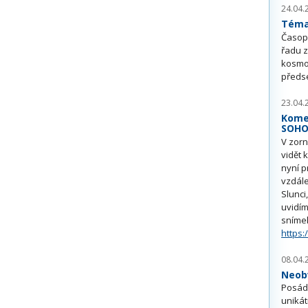
24.04.
Téma 
Časop
řadu z
kosmo
předs
23.04.
Kome
SOH
V zorn
vidět 
nyní p
vzdále
Slunci
uvidím
sníme
https:
08.04.
Neobv
Posádk
unikát