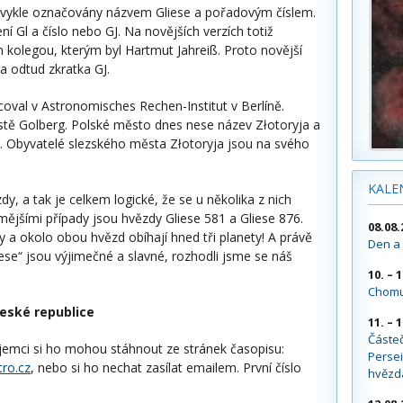
bvykle označovány názvem Gliese a pořadovým číslem.
í Gl a číslo nebo GJ. Na novějších verzích totiž
 kolegou, kterým byl Hartmut Jahreiß. Proto novější
 a odtud zkratka GJ.
coval v Astronomisches Rechen-Institut v Berlíně.
ěstě Golberg. Polské město dnes nese název Złotoryja a
c. Obyvatelé slezského města Złotoryja jsou na svého
KALE
y, a tak je celkem logické, že se u několika z nich
mějšími případy jsou hvězdy Gliese 581 a Gliese 876.
08.08.
y a okolo obou hvězd obíhají hned tři planety! A právě
Den a 
ese“ jsou výjimečné a slavné, rozhodli jsme se náš
10. – 
Chomu
České republice
11. – 
Částe
jemci si ho mohou stáhnout ze stránek časopisu:
Persei
ro.cz
, nebo si ho nechat zasílat emailem. První číslo
hvězd