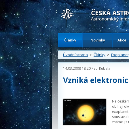
Česká astronomická společnost - Inform
Články
Novinky
Akce
Úvodní strana
>
Články
>
Exoplanet
14.03.2008 18:20
Petr Kubala
Vzniká elektronic
Na českém 
obíhají ok
exoplanet
soustavu b
známe již 