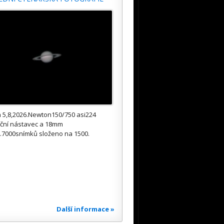
 5,8,2026.Newton150/750 asi224
kční nástavec a 18mm
.7000snímků složeno na 1500.
Další informace »