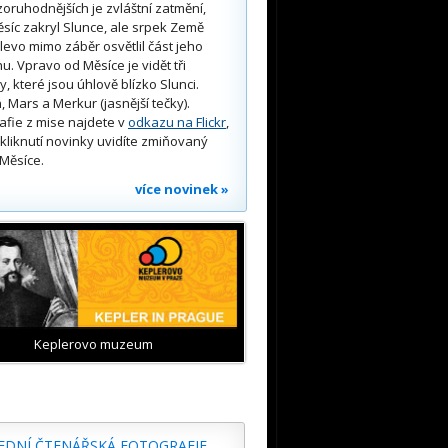
oruhodnějších je zvláštní zatmění,
síc zakryl Slunce, ale srpek Země
 vlevo mimo záběr osvětlil část jeho
u. Vpravo od Měsíce je vidět tři
y, které jsou úhlově blízko Slunci.
, Mars a Merkur (jasnější tečky).
afie z mise najdete v
odkazu na Flickr
,
kliknutí novinky uvidíte zmiňovaný
Měsíce.
více novinek »
Keplerovo muzeum
EDNÍ ČTENÁŘSKÁ FOTOGRAFIE