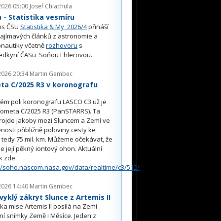
2026 05:00
Josef Chlachula
- Statistika vesmíru
is ČSU
Statistika & My 2026/4
přináší
ajímavých článků z astronomie a
nautiky včetně
rozhovoru
s
edkyní ČASu Soňou Ehlerovou.
2026 20:34
Martin Gembec
ta C/2025 R3 v koronografu
O
ém poli koronografu LASCO C3 už je
kometa C/2025 R3 (PanSTARRS). Ta
rojde jakoby mezi Sluncem a Zemí ve
nosti přibližně poloviny cesty ke
, tedy 75 mil. km. Můžeme očekávat, že
e její pěkný iontový ohon. Aktuální
k zde:
//soho.nascom.nasa.gov/data/realtime/c3/512/
2026 14:40
Martin Gembec
yklý zákryt Slunce z Artemis II
a mise Artemis II posílá na Zemi
ní snímky Země i Měsíce. Jeden z