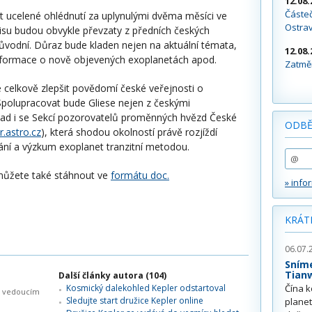
12.08.
Částeč
t ucelené ohlédnutí za uplynulými dvěma měsíci ve
Ostra
isu budou obvykle převzaty z předních českých
ůvodní. Důraz bude kladen nejen na aktuální témata,
12.08.
informace o nově objevených exoplanetách apod.
Zatměn
 celkově zlepšit povědomí české veřejnosti o
Spolupracovat bude Gliese nejen z českými
klad i se Sekcí pozorovatelů proměnných hvězd České
ODBĚ
r.astro.cz
), která shodou okolností právě rozjíždí
ní a výzkum exoplanet tranzitní metodou.
můžete také stáhnout ve
formátu doc.
» info
KRÁT
06.07.
Sním
Tian
Další články autora (104)
Kosmický dalekohled Kepler odstartoval
Čína k
yl vedoucím
Sledujte start družice Kepler online
plane