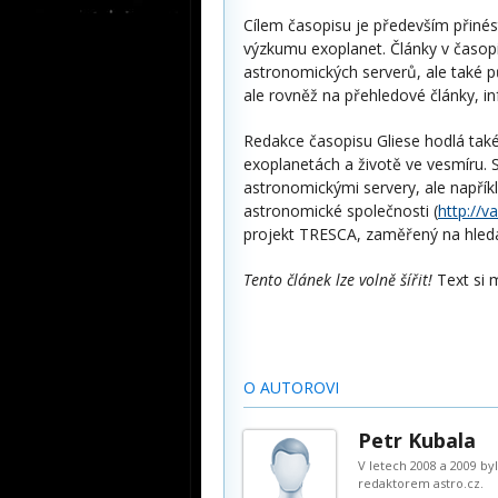
Cílem časopisu je především přinés
výzkumu exoplanet. Články v časop
astronomických serverů, ale také p
ale rovněž na přehledové články, 
Redakce časopisu Gliese hodlá také
exoplanetách a životě ve vesmíru. 
astronomickými servery, ale napří
astronomické společnosti (
http://va
projekt TRESCA, zaměřený na hledá
Tento článek lze volně šířit!
Text si 
O AUTOROVI
Petr Kubala
V letech 2008 a 2009 b
redaktorem astro.cz.