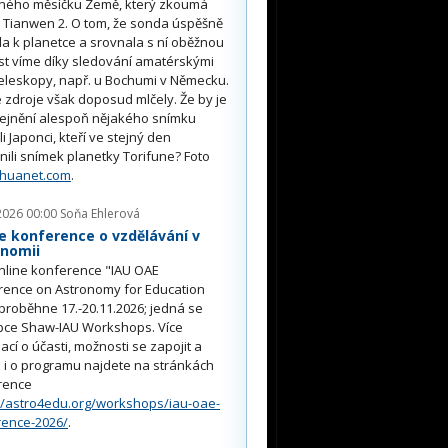
ného měsíčku Země, který zkoumá
 Tianwen 2. O tom, že sonda úspěšně
ěla k planetce a srovnala s ní oběžnou
st víme díky sledování amatérskými
eleskopy, např. u Bochumi v Německu.
 zdroje však doposud mlčely. Že by je
řejnění alespoň nějakého snímku
li Japonci, kteří ve stejný den
nili snímek planetky Torifune? Foto
nhuanet.com
.
2026 00:00
Soňa Ehlerová
e konference o vzdělávání v
onomii
nline konference "IAU OAE
rence on Astronomy for Education
proběhne 17.-20.11.2026; jedná se
pce Shaw-IAU Workshops. Více
ací o účasti, možnosti se zapojit a
i o programu najdete na stránkách
rence
//astro4edu.org/workshops/iau-oae-
rence-2026/
.