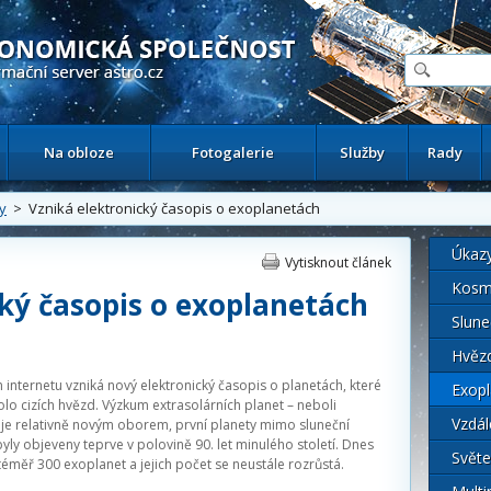
ační astronomický server
Na obloze
Fotogalerie
Služby
Rady
y
> Vzniká elektronický časopis o exoplanetách
Úkaz
Vytisknout článek
Kosm
ký časopis o exoplanetách
Slune
Hvěz
internetu vzniká nový elektronický časopis o planetách, které
Exopl
olo cizích hvězd. Výzkum extrasolárních planet – neboli
Vzdál
 je relativně novým oborem, první planety mimo sluneční
yly objeveny teprve v polovině 90. let minulého století. Dnes
Světe
téměř 300 exoplanet a jejich počet se neustále rozrůstá.