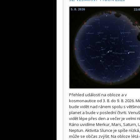
Přehled událostí na obloze a v
kosmonautice od 3. 8. do 9. 8. 2026. M
bude vidět nad ránem spolu s většin
planet a bude v poslední čtvrti. Venuš
vidět lépe přes den a večer je velmi n
Ráno uvidíme Merkur, Mars, Saturn, U
Neptun. Aktivita Slunce je spíše nízká,
může se občas zvýšit. Na obloze létá