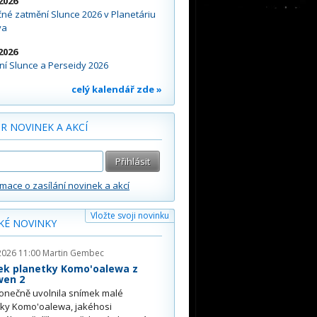
2026
né zatmění Slunce 2026 v Planetáriu
va
2026
í Slunce a Perseidy 2026
celý kalendář zde »
R NOVINEK A AKCÍ
rmace o zasílání novinek a akcí
Vložte svoji novinku
KÉ NOVINKY
2026 11:00
Martin Gembec
ek planetky Komo'oalewa z
wen 2
onečně uvolnila snímek malé
tky Komo'oalewa, jakéhosi