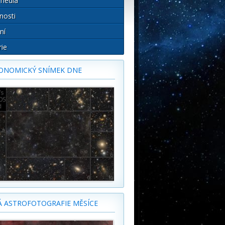
média
nosti
ní
rie
ONOMICKÝ SNÍMEK DNE
Á ASTROFOTOGRAFIE MĚSÍCE