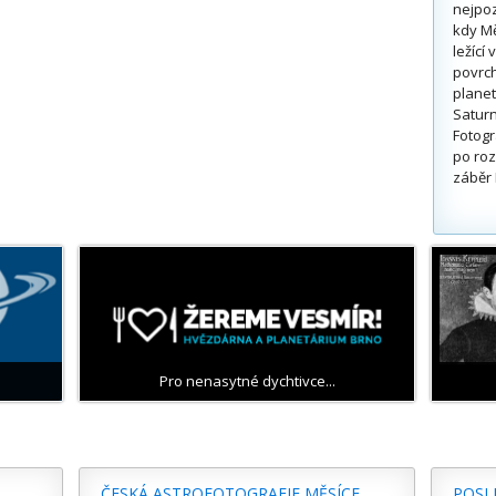
nejpoz
kdy Mě
ležící
povrch
planet
Saturn
Fotogr
po roz
záběr 
Pro nenasytné dychtivce...
ČESKÁ ASTROFOTOGRAFIE MĚSÍCE
POSL