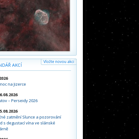
Vložte novou akci
NDÁŘ AKCÍ
2026
noc na Jizerce
16.08.2026
tov – Perseidy 2026
15.08.2026
čné zatmění Slunce a pozorování
d s degustací vína ve slánské
árně