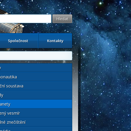
Společnost
Kontakty
y
onautika
ční soustava
dy
anety
ený vesmír
lné znečištění