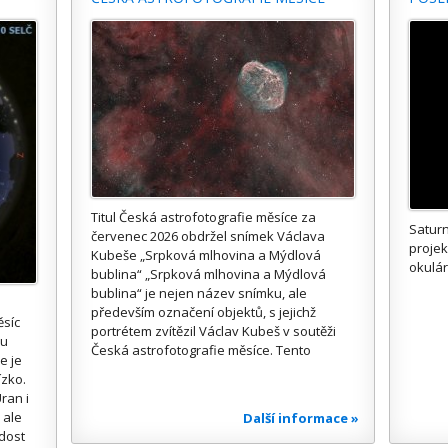
Titul Česká astrofotografie měsíce za
Saturn
červenec 2026 obdržel snímek Václava
proje
Kubeše „Srpková mlhovina a Mýdlová
okulár
bublina“ „Srpková mlhovina a Mýdlová
bublina“ je nejen název snímku, ale
především označení objektů, s jejichž
ěsíc
portrétem zvítězil Václav Kubeš v soutěži
ou
Česká astrofotografie měsíce. Tento
e je
ízko.
ran i
 ale
Další informace »
 dost