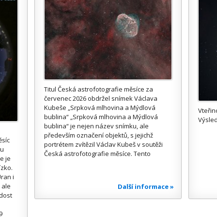
Titul Česká astrofotografie měsíce za
červenec 2026 obdržel snímek Václava
Kubeše „Srpková mlhovina a Mýdlová
Vteřin
bublina“ „Srpková mlhovina a Mýdlová
Výsled
bublina“ je nejen název snímku, ale
především označení objektů, s jejichž
ěsíc
portrétem zvítězil Václav Kubeš v soutěži
ou
Česká astrofotografie měsíce. Tento
e je
ízko.
ran i
 ale
Další informace »
 dost
9