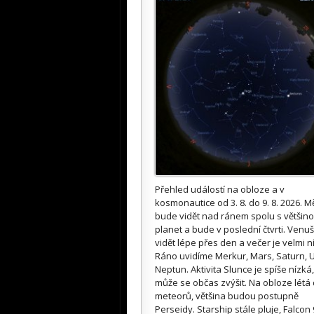
Přehled událostí na obloze a v
kosmonautice od 3. 8. do 9. 8. 2026. M
bude vidět nad ránem spolu s většin
planet a bude v poslední čtvrti. Venuš
vidět lépe přes den a večer je velmi n
Ráno uvidíme Merkur, Mars, Saturn, U
Neptun. Aktivita Slunce je spíše nízká,
může se občas zvýšit. Na obloze létá
meteorů, většina budou postupně
Perseidy. Starship stále pluje, Falcon 