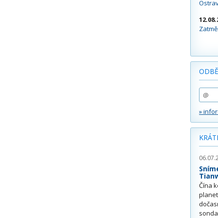
Ostra
12.08.
Zatměn
ODBĚ
» info
KRÁT
06.07.
Sním
Tian
Čína k
plane
dočas
sonda