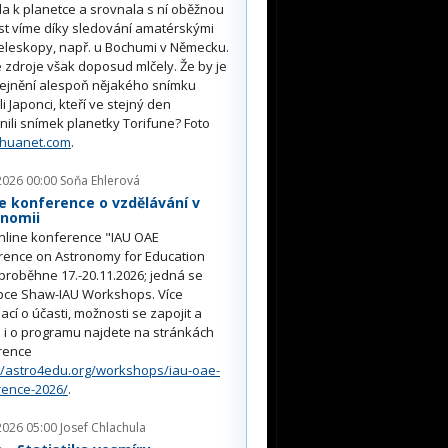
ěla k planetce a srovnala s ní oběžnou
st víme díky sledování amatérskými
eleskopy, např. u Bochumi v Německu.
 zdroje však doposud mlčely. Že by je
řejnění alespoň nějakého snímku
li Japonci, kteří ve stejný den
nili snímek planetky Torifune? Foto
nhuanet.com
.
2026 00:00
Soňa Ehlerová
e konference o vzdělávání v
onomii
nline konference "IAU OAE
rence on Astronomy for Education
proběhne 17.-20.11.2026; jedná se
pce Shaw-IAU Workshops. Více
ací o účasti, možnosti se zapojit a
i o programu najdete na stránkách
rence
//astro4edu.org/workshops/iau-oae-
rence-2026/
.
2026 05:00
Josef Chlachula