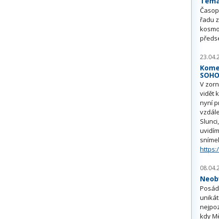
Téma 
Časop
řadu z
kosmo
předs
23.04.
Kome
SOH
V zorn
vidět 
nyní p
vzdále
Slunci
uvidím
sníme
https:
08.04.
Neobv
Posádk
unikát
nejpoz
kdy Mě