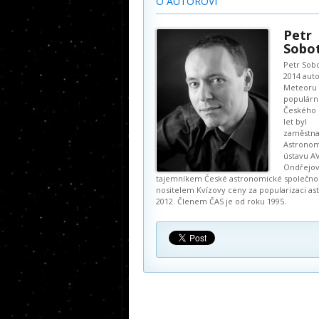
O AUTOROVI
Petr
Sobo
Petr Sobo
2014 aut
Meteoru 
populárn
Českého 
let byl
zaměstn
Astrono
ústavu A
Ondřejov
tajemníkem České astronomické společnost
nositelem Kvízovy ceny za popularizaci a
2012. Členem ČAS je od roku 1995.