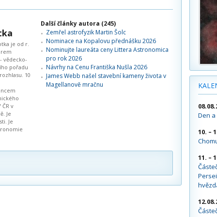
Další články autora (245)
tka
Zemřel astrofyzik Martin Šolc
Nominace na Kopalovu přednášku 2026
tka je od r.
Nominujte laureáta ceny Littera Astronomica
orem
pro rok 2026
- vědecko-
Návrhy na Cenu Františka Nušla 2026
ího pořadu
rozhlasu. 10
James Webb našel stavební kameny života v
Magellanově mračnu
KALE
ancem
mického
08.08.
V ČR v
ě. Je
Den a 
i. Je
stronomie
10. – 
Chomu
11. – 
Částe
Persei
hvězd
12.08.
Částeč