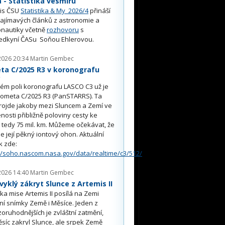
- Statistika vesmíru
is ČSU
Statistika & My 2026/4
přináší
ajímavých článků z astronomie a
nautiky včetně
rozhovoru
s
edkyní ČASu Soňou Ehlerovou.
2026 20:34
Martin Gembec
ta C/2025 R3 v koronografu
O
ém poli koronografu LASCO C3 už je
kometa C/2025 R3 (PanSTARRS). Ta
rojde jakoby mezi Sluncem a Zemí ve
nosti přibližně poloviny cesty ke
, tedy 75 mil. km. Můžeme očekávat, že
e její pěkný iontový ohon. Aktuální
k zde:
//soho.nascom.nasa.gov/data/realtime/c3/512/
2026 14:40
Martin Gembec
yklý zákryt Slunce z Artemis II
a mise Artemis II posílá na Zemi
ní snímky Země i Měsíce. Jeden z
oruhodnějších je zvláštní zatmění,
síc zakryl Slunce, ale srpek Země