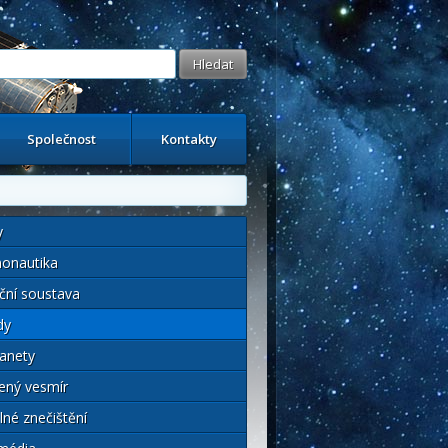
Společnost
Kontakty
y
onautika
ční soustava
dy
anety
ený vesmír
lné znečištění