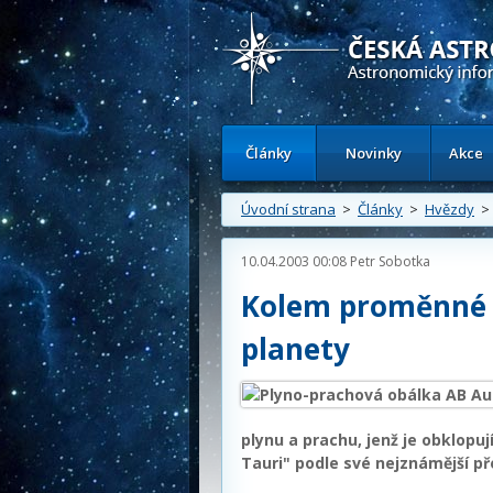
Česká astronomická společnost - Inform
Články
Novinky
Akce
Úvodní strana
>
Články
>
Hvězdy
> 
10.04.2003 00:08
Petr Sobotka
Kolem proměnné h
planety
plynu a prachu, jenž je obklopu
Tauri" podle své nejznámější př