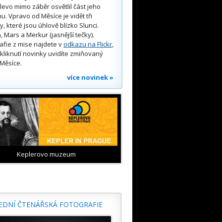
 vlevo mimo záběr osvětlil část jeho
u. Vpravo od Měsíce je vidět tři
y, které jsou úhlově blízko Slunci.
, Mars a Merkur (jasnější tečky).
afie z mise najdete v
odkazu na Flickr
,
kliknutí novinky uvidíte zmiňovaný
Měsíce.
více novinek »
Keplerovo muzeum
EDNÍ ČTENÁŘSKÁ FOTOGRAFIE