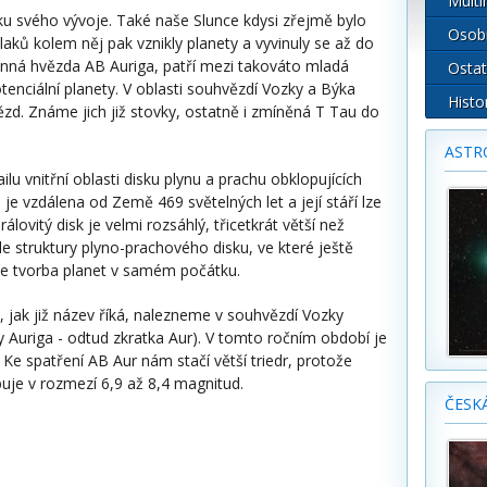
Multi
ku svého vývoje. Také naše Slunce kdysi zřejmě bylo
Osob
ků kolem něj pak vznikly planety a vyvinuly se až do
ná hvězda AB Auriga, patří mezi takováto mladá
Ostat
tenciální planety. V oblasti souhvězdí Vozky a Býka
Histo
ězd. Známe jich již stovky, ostatně i zmíněná T Tau do
ASTR
u vnitřní oblasti disku plynu a prachu obklopujících
 vzdálena od Země 469 světelných let a její stáří lze
álovitý disk je velmi rozsáhlý, třicetkrát větší než
e struktury plyno-prachového disku, ve které ještě
je tvorba planet v samém počátku.
 jak již název říká, nalezneme v souhvězdí Vozky
ky Auriga - odtud zkratka Aur). V tomto ročním období je
 Ke spatření AB Aur nám stačí větší triedr, protože
je v rozmezí 6,9 až 8,4 magnitud.
ČESK