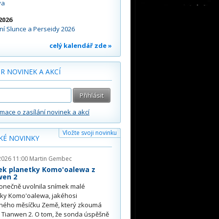
va
2026
í Slunce a Perseidy 2026
celý kalendář zde »
R NOVINEK A AKCÍ
rmace o zasílání novinek a akcí
Vložte svoji novinku
KÉ NOVINKY
2026 11:00
Martin Gembec
ek planetky Komo'oalewa z
wen 2
onečně uvolnila snímek malé
tky Komo'oalewa, jakéhosi
ného měsíčku Země, který zkoumá
 Tianwen 2. O tom, že sonda úspěšně