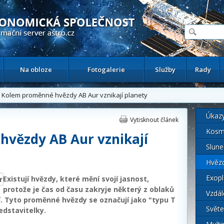
ační astronomický server
Na obloze
Fotogalerie
Služby
Rady
Kolem proměnné hvězdy AB Aur vznikají planety
Úkaz
Vytisknout článek
Kosm
vězdy AB Aur vznikají
Slune
Hvěz
Exopl
Existují hvězdy, které mění svojí jasnost,
protože je čas od času zakryje některý z oblaků
Vzdál
jí. Tyto proměnné hvězdy se označují jako "typu T
Světe
edstavitelky.