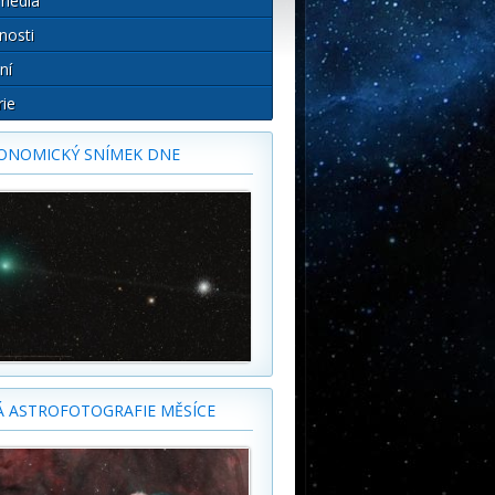
média
nosti
ní
rie
ONOMICKÝ SNÍMEK DNE
Á ASTROFOTOGRAFIE MĚSÍCE