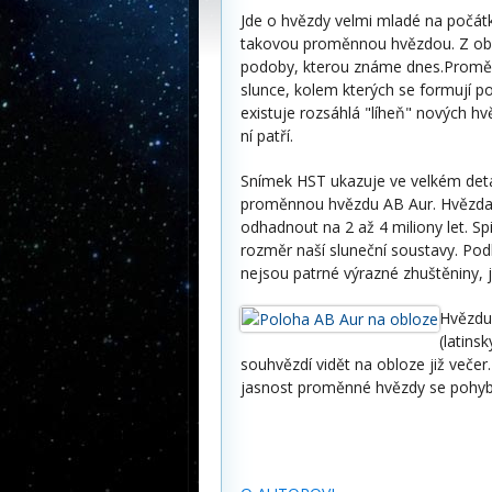
Jde o hvězdy velmi mladé na počát
takovou proměnnou hvězdou. Z obla
podoby, kterou známe dnes.Proměn
slunce, kolem kterých se formují po
existuje rozsáhlá "líheň" nových hv
ní patří.
Snímek HST ukazuje ve velkém detail
proměnnou hvězdu AB Aur. Hvězda je
odhadnout na 2 až 4 miliony let. Spir
rozměr naší sluneční soustavy. Podl
nejsou patrné výrazné zhuštěniny, 
Hvězdu,
(latins
souhvězdí vidět na obloze již večer.
jasnost proměnné hvězdy se pohybu