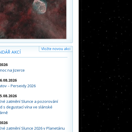
Vložte novou akci
NDÁŘ AKCÍ
2026
noc na Jizerce
16.08.2026
tov – Perseidy 2026
15.08.2026
čné zatmění Slunce a pozorování
d s degustací vína ve slánské
árně
2026
né zatmění Slunce 2026 v Planetáriu