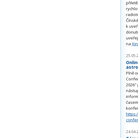
přilet
rychlo
radiot
Čínské
k uve
donuti
uveřej
na
Xi
25.05.
Onlin
astr
Plně o
Confe
2026" 
nástu
inform
časem 
konfe
https:
confe
24.04.