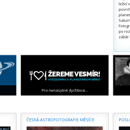
ležící
povrch
planet
Saturn
Fotogr
po roz
záběr 
Pro nenasytné dychtivce...
ČESKÁ ASTROFOTOGRAFIE MĚSÍCE
POSL