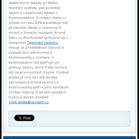
skafandrech skákaly po Měsíci.
Nejdříve vyděsily, pak podnítily
zájem a odstartovaly bádání v
kosmounautice. V redakci Astro.cz
působí od roku 2008 a publikuje zde
především články o vesmírných
misích a Sluneční soustavě. Kromě
Astro.cz dlouhodobě spolupracuje s
časopisem
Tajemství vesmíru
,
věnuje se přednáškové činnosti či
popularizaci astronomie a
kosmonautiky v rozhlase. V
kosmonautice rád spatřuje její
přínosy lidstvu, které třeba nemusí
být na první pohled zřejmé. Osobně
potkal již více než dvě desítky
astronautů a kromě vesmíru a
kosmonautiky patří k jeho koníčkům
zvířata, historie či slézání vysokých
budov a staveb. Kontakt:
vitek.straka@seznam.cz
.