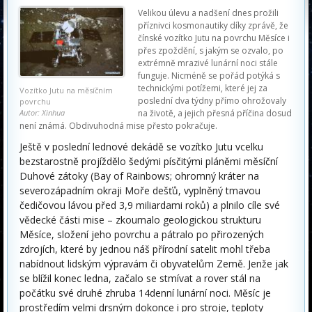
Velikou úlevu a nadšení dnes prožili
příznivci kosmonautiky díky zprávě, že
čínské vozítko Jutu na povrchu Měsíce i
přes zpoždění, s jakým se ozvalo, po
extrémně mrazivé lunární noci stále
funguje. Nicméně se pořád potýká s
technickými potížemi, které jej za
Vozítko Jutu na měsíčním
poslední dva týdny přímo ohrožovaly
povrchu
Autor: Xinhua
na životě, a jejich přesná příčina dosud
není známá. Obdivuhodná mise přesto pokračuje.
Ještě v poslední lednové dekádě se vozítko Jutu vcelku
bezstarostně projíždělo šedými písčitými pláněmi měsíční
Duhové zátoky (Bay of Rainbows; ohromný kráter na
severozápadním okraji Moře dešťů, vyplněný tmavou
čedičovou lávou před 3,9 miliardami roků) a plnilo cíle své
vědecké části mise – zkoumalo geologickou strukturu
Měsíce, složení jeho povrchu a pátralo po přirozených
zdrojích, které by jednou náš přírodní satelit mohl třeba
nabídnout lidským výpravám či obyvatelům Země. Jenže jak
se blížil konec ledna, začalo se stmívat a rover stál na
počátku své druhé zhruba 14denní lunární noci. Měsíc je
prostředím velmi drsným dokonce i pro stroje, teploty