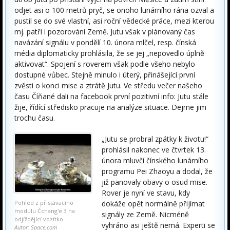
odjet asi o 100 metrů pryč, se onoho lunárního rána ozval a
pustil se do své vlastní, asi roční vědecké práce, mezi kterou
mj. patří i pozorování Země. Jutu však v plánovaný čas
navázání signálu v pondělí 10. února mlčel, resp. čínská
média diplomaticky prohlásila, že se jej „nepovedlo úplně
aktivovat“. Spojení s roverem však podle všeho nebylo
dostupné vůbec. Stejně minulo i úterý, přinášející první
zvěsti o konci mise a ztrátě Jutu. Ve středu večer našeho
času Číňané dali na facebook první pozitivní info: Jutu stále
žije, řídící středisko pracuje na analýze situace. Dejme jim
trochu času.
„Jutu se probral zpátky k životu!“
prohlásil nakonec ve čtvrtek 13.
února mluvčí čínského lunárního
programu Pei Zhaoyu a dodal, že
již panovaly obavy o osud mise.
Rover je nyní ve stavu, kdy
dokáže opět normálně přijímat
Pohled z přistávacího
modulu Čchang'e 3 na
signály ze Země. Nicméně
odjíždějící vozítko
vyhráno asi ještě nemá. Experti se
Autor: Space.com