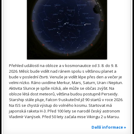
Přehled událostí na obloze a v kosmonautice od 3. 8. do 9. 8.
2026. Měsíc bude vidět nad ránem spolu s většinou planet a
bude v poslední čtvrti. Venuše je vidět lépe přes den a večer je
velmi nízko. Ráno uvidíme Merkur, Mars, Saturn, Uran i Neptun.
Aktivita Slunce je spíše nízká, ale může se občas zvýšit. Na
obloze létá dost meteorů, většina budou postupně Perseidy.
Starship stále pluje, Falcon 9 uskutečnil již 90 startů v roce 2026.
Na ISS se chystá výstup do volného kosmu. Startovat má
japonská raketa H-3. Před 100 lety se narodil český astronom
Vladimír Vanýsek. Před 50 lety začala mise Vikingu 2 u Marsu.
Další informace »