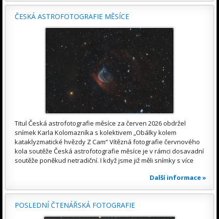
ČESKÁ ASTROFOTOGRAFIE MĚSÍCE
Titul Česká astrofotografie měsíce za červen 2026 obdržel
snímek Karla Kolomazníka s kolektivem „Obálky kolem
kataklyzmatické hvězdy Z Cam“ Vítězná fotografie červnového
kola soutěže Česká astrofotografie měsíce je v rámci dosavadní
soutěže poněkud netradiční. I když jsme již měli snímky s více
Další informace »
POSLEDNÍ ČTENÁŘSKÁ FOTOGRAFIE