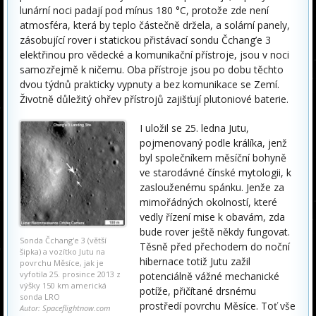
lunární noci padají pod mínus 180 °C, protože zde není
atmosféra, která by teplo částečně držela, a solární panely,
zásobující rover i statickou přistávací sondu Čchang’e 3
elektřinou pro vědecké a komunikační přístroje, jsou v noci
samozřejmě k ničemu. Oba přístroje jsou po dobu těchto
dvou týdnů prakticky vypnuty a bez komunikace se Zemí.
Životně důležitý ohřev přístrojů zajišťují plutoniové baterie.
I uložil se 25. ledna Jutu,
pojmenovaný podle králíka, jenž
byl společníkem měsíční bohyně
ve starodávné čínské mytologii, k
zaslouženému spánku. Jenže za
mimořádných okolností, které
vedly řízení mise k obavám, zda
bude rover ještě někdy fungovat.
Sonda Čchang'e 3 (větší
Těsně před přechodem do noční
šipka) a vozítko Jutu na
hibernace totiž Jutu zažil
povrchu Měsíce, jak je
vyfotila 25. prosince 2013 z
potenciálně vážné mechanické
výšky 150 km americká
potíže, přičítané drsnému
sonda LRO
prostředí povrchu Měsíce. Toť vše
Autor: Spaceflightnow.com