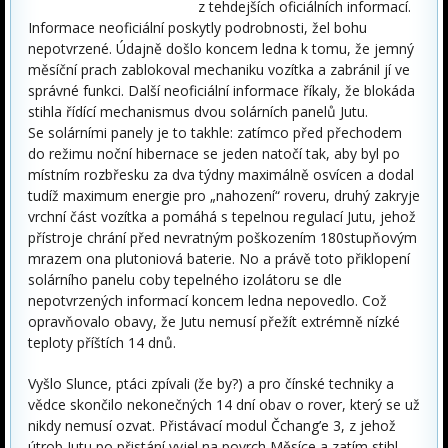
z tehdejších oficiálních informací.
Informace neoficiální poskytly podrobnosti, žel bohu
nepotvrzené. Údajně došlo koncem ledna k tomu, že jemný
měsíční prach zablokoval mechaniku vozítka a zabránil jí ve
správné funkci. Další neoficiální informace říkaly, že blokáda
stihla řídící mechanismus dvou solárních panelů Jutu.
Se solárními panely je to takhle: zatímco před přechodem
do režimu noční hibernace se jeden natočí tak, aby byl po
místním rozbřesku za dva týdny maximálně osvícen a dodal
tudíž maximum energie pro „nahození“ roveru, druhý zakryje
vrchní část vozítka a pomáhá s tepelnou regulací Jutu, jehož
přístroje chrání před nevratným poškozením 180stupňovým
mrazem ona plutoniová baterie. No a právě toto přiklopení
solárního panelu coby tepelného izolátoru se dle
nepotvrzených informací koncem ledna nepovedlo. Což
opravňovalo obavy, že Jutu nemusí přežít extrémně nízké
teploty příštích 14 dnů.
Vyšlo Slunce, ptáci zpívali (že by?) a pro čínské techniky a
vědce skončilo nekonečných 14 dní obav o rover, který se už
nikdy nemusí ozvat. Přistávací modul Čchang’e 3, z jehož
útrob Jutu po přistání vyjel na povrch Měsíce a zatím stihl