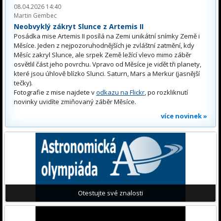
08.04.2026 14:40
Martin Gembec
Neobvyklý zákryt Slunce z Artemis II
Posádka mise Artemis II posílá na Zemi unikátní snímky Země i
Měsíce. Jeden z nejpozoruhodnějších je zvláštní zatmění, kdy
Měsíc zakryl Slunce, ale srpek Země ležící vlevo mimo záběr
osvětlil část jeho povrchu. Vpravo od Měsíce je vidět tři planety,
které jsou úhlově blízko Slunci. Saturn, Mars a Merkur (jasnější
tečky).
Fotografie z mise najdete v
odkazu na Flickr
, po rozkliknutí
novinky uvidíte zmiňovaný záběr Měsíce.
více novinek »
Otestujte své znalosti