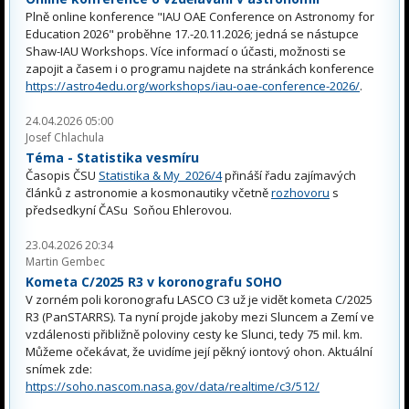
Plně online konference "IAU OAE Conference on Astronomy for
Education 2026" proběhne 17.-20.11.2026; jedná se nástupce
Shaw-IAU Workshops. Více informací o účasti, možnosti se
zapojit a časem i o programu najdete na stránkách konference
https://astro4edu.org/workshops/iau-oae-conference-2026/
.
24.04.2026 05:00
Josef Chlachula
Téma - Statistika vesmíru
Časopis ČSU
Statistika & My 2026/4
přináší řadu zajímavých
článků z astronomie a kosmonautiky včetně
rozhovoru
s
předsedkyní ČASu Soňou Ehlerovou.
23.04.2026 20:34
Martin Gembec
Kometa C/2025 R3 v koronografu SOHO
V zorném poli koronografu LASCO C3 už je vidět kometa C/2025
R3 (PanSTARRS). Ta nyní projde jakoby mezi Sluncem a Zemí ve
vzdálenosti přibližně poloviny cesty ke Slunci, tedy 75 mil. km.
Můžeme očekávat, že uvidíme její pěkný iontový ohon. Aktuální
snímek zde:
https://soho.nascom.nasa.gov/data/realtime/c3/512/