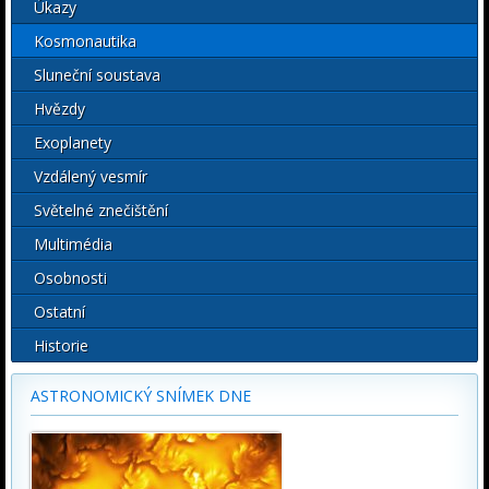
Úkazy
Kosmonautika
Sluneční soustava
Hvězdy
Exoplanety
Vzdálený vesmír
Světelné znečištění
Multimédia
Osobnosti
Ostatní
Historie
ASTRONOMICKÝ SNÍMEK DNE