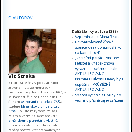
O AUTOROVI
Další články autora (335)
Vzpomínka na Alana Beana
Nekontrolovaná čínská
stanice klesá do atmosféry,
co komu hrozí?
„Vesmírní parťáci“ Andrew
Feustel a Krteček znova
vyrazili na oběžnou dráhu -
AKTUALIZOVÁNO
Vít Straka
Premiéra Falconu Heavy byla
Vít Straka je český popularizátor
úspěšná – PRŮBĚŽNĚ
astronomie a zejména pak
AKTUALIZOVÁNO
kosmonautiky. Narodil v roce 1991, v
SpaceX vynesla z Floridy do
současnosti žije na Hodonínsku, je
vesmíru přísně tajné zařízení
členem
Astronautické sekce ČAS
a
studuje
Masarykovu univerzitu v
Brně
. Do jisté míry vděčí za svůj
zájem o vesmír a kosmonautiku
brněnskému planetáriu vlastně
,
protože v dětství jej zde zaujaly
záběry postav, které v podivných