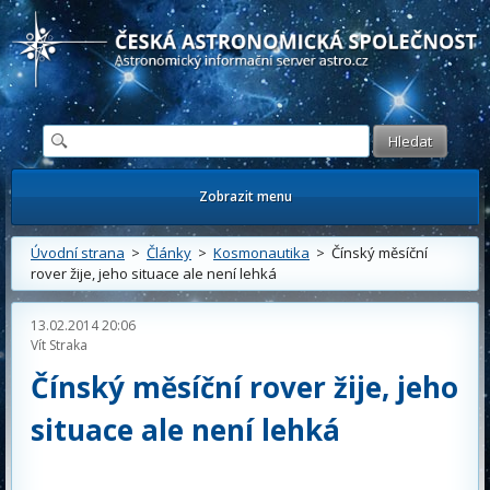
Česká astronomická společnost - Informační astronomický server
Zobrazit menu
Úvodní strana
>
Články
>
Kosmonautika
> Čínský měsíční
rover žije, jeho situace ale není lehká
13.02.2014 20:06
Vít Straka
Čínský měsíční rover žije, jeho
situace ale není lehká