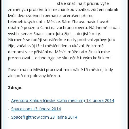
stále snaží najít příčinu výše
zmíněných problémů s mechanikou vozítka, zdržení nabrali
kvůli dvoutýdenní hibernaci a přerušení příjmu
telemetrických dat z Měsíce. Sám Zhaoyu navíc hovoří
opatrně pouze o šanci na záchranu roveru. Nádherně situaci
vystihl server Space.com: Jutu žije! … do jisté míry.
Nicméně se raději soustřeďme na ty pozitivní zprávy: Jutu
žije, začal svůj třetí měsíční den a ukázal, že kromě
demonstrace přistání na Měsíci může tato čínská mise
prezentovat i technologie se skutečně tuhým kořínkem!
Rover má na Měsíci pracovat minimálně tři měsíce, tedy
alespoň do poloviny března.
Zdroje:
Agentura Xinhua (čínské státní médium) 13. února 2014
Space.com 13. února 2014
Spaceflightnow.com 28. ledna 2014