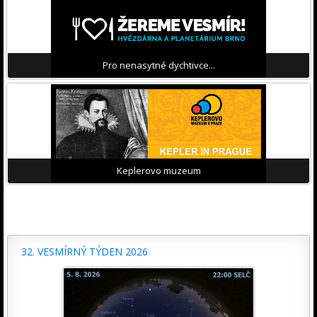
Pro nenasytné dychtivce...
Keplerovo muzeum
32. VESMÍRNÝ TÝDEN 2026