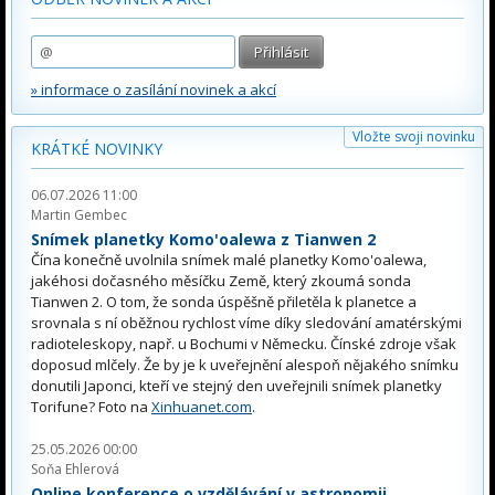
» informace o zasílání novinek a akcí
Vložte svoji novinku
KRÁTKÉ NOVINKY
06.07.2026 11:00
Martin Gembec
Snímek planetky Komo'oalewa z Tianwen 2
Čína konečně uvolnila snímek malé planetky Komo'oalewa,
jakéhosi dočasného měsíčku Země, který zkoumá sonda
Tianwen 2. O tom, že sonda úspěšně přiletěla k planetce a
srovnala s ní oběžnou rychlost víme díky sledování amatérskými
radioteleskopy, např. u Bochumi v Německu. Čínské zdroje však
doposud mlčely. Že by je k uveřejnění alespoň nějakého snímku
donutili Japonci, kteří ve stejný den uveřejnili snímek planetky
Torifune? Foto na
Xinhuanet.com
.
25.05.2026 00:00
Soňa Ehlerová
Online konference o vzdělávání v astronomii