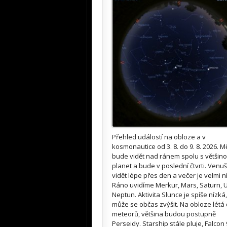
Přehled událostí na obloze a v
kosmonautice od 3. 8. do 9. 8. 2026. M
bude vidět nad ránem spolu s většin
planet a bude v poslední čtvrti. Venuš
vidět lépe přes den a večer je velmi n
Ráno uvidíme Merkur, Mars, Saturn, U
Neptun. Aktivita Slunce je spíše nízká,
může se občas zvýšit. Na obloze létá
meteorů, většina budou postupně
Perseidy. Starship stále pluje, Falcon 