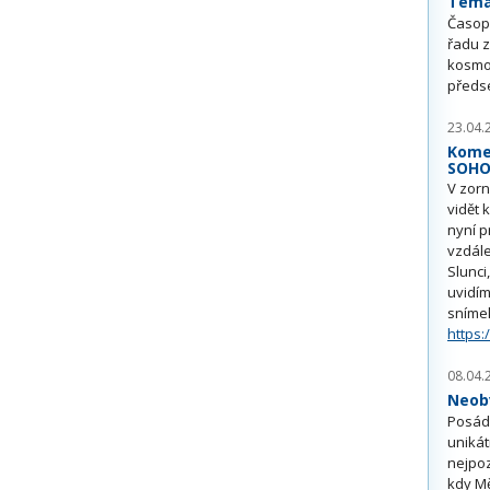
Téma 
Časop
řadu z
kosmo
předs
23.04.
Kome
SOH
V zorn
vidět 
nyní p
vzdále
Slunci
uvidím
sníme
https:
08.04.
Neobv
Posádk
unikát
nejpoz
kdy Mě