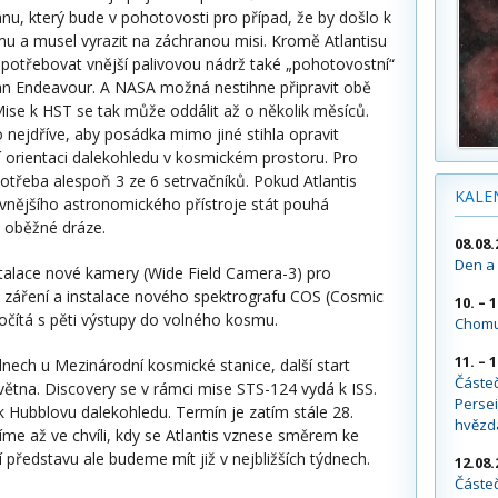
nu, který bude v pohotovosti pro případ, že by došlo k
mu a musel vyrazit na záchranou misi. Kromě Atlantisu
 potřebovat vnější palivovou nádrž také „pohotovostní“
án Endeavour. A NASA možná nestihne připravit obě
Mise k HST se tak může oddálit až o několik měsíců.
 nejdříve, aby posádka mimo jiné stihla opravit
 orientaci dalekohledu v kosmickém prostoru. Pro
otřeba alespoň 3 ze 6 setrvačníků. Pokud Atlantis
KALE
vnějšího astronomického přístroje stát pouhá
 oběžné dráze.
08.08.
Den a 
stalace nové kamery (Wide Field Camera-3) pro
ové záření a instalace nového spektrografu COS (Cosmic
10. – 
očítá s pěti výstupy do volného kosmu.
Chomu
11. – 
nech u Mezinárodní kosmické stanice, další start
Částe
větna. Discovery se v rámci mise STS-124 vydá k ISS.
Persei
 Hubblovu dalekohledu. Termín je zatím stále 28.
hvězd
víme až ve chvíli, kdy se Atlantis vznese směrem ke
představu ale budeme mít již v nejbližších týdnech.
12.08.
Částeč