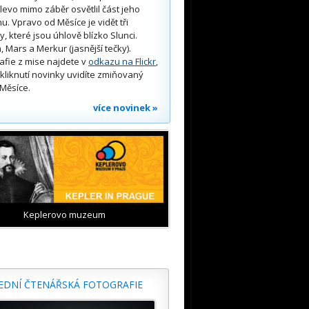
 vlevo mimo záběr osvětlil část jeho
u. Vpravo od Měsíce je vidět tři
y, které jsou úhlově blízko Slunci.
, Mars a Merkur (jasnější tečky).
afie z mise najdete v
odkazu na Flickr
,
kliknutí novinky uvidíte zmiňovaný
Měsíce.
více novinek »
Keplerovo muzeum
EDNÍ ČTENÁŘSKÁ FOTOGRAFIE