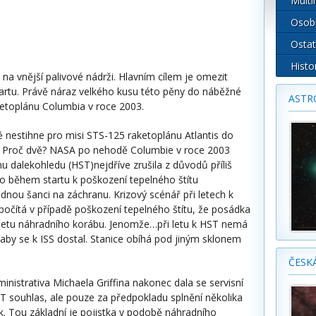
Multi
Osob
Ostat
Histo
a vnější palivové nádrži. Hlavním cílem je omezit
artu. Právě náraz velkého kusu této pěny do náběžné
ASTR
aketoplánu Columbia v roce 2003.
nestihne pro misi STS-125 raketoplánu Atlantis do
že. Proč dvě? NASA po nehodě Columbie v roce 2003
u dalekohledu (HST)nejdříve zrušila z důvodů příliš
šlo během startu k poškození tepelného štítu
nou šanci na záchranu. Krizový scénář při letech k
 počítá v případě poškození tepelného štítu, že posádka
říletu náhradního korábu. Jenomže…při letu k HST nemá
 aby se k ISS dostal. Stanice obíhá pod jiným sklonem
ČESK
nistrativa Michaela Griffina nakonec dala se servisní
ST souhlas, ale pouze za předpokladu splnění několika
. Tou základní je pojistka v podobě náhradního