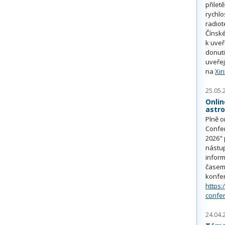
přilet
rychlo
radiot
Čínské
k uve
donuti
uveřej
na
Xi
25.05.
Onlin
astr
Plně o
Confe
2026" 
nástu
inform
časem 
konfe
https:
confe
24.04.