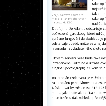
raketoplá
nejhorší
tak bude
Vnější palivová nádrž pro
raketopl
misi STS-124 při přípravách
na cestu do KSC.
nádrže. 
Doufejme, že Atlantis odstartuje co
poškozené gyroskopy, které udržují
správné fungování dalekohledu je p
odstartuje pozdě, může se z nejsla
hromada neovladatelného šrotu na
Úkolem servisní mise bude také in
infračervené, viditelné a ultrafial
Origins Spectrograph). Celkem se p
Raketoplán Endeavour je v těchto d
raketoplánu je naplánován na 25. k
Následovat by měla mise STS-125 k
srpna, jaká bude ale realita se doz
kosmickému dalekohledu, přesnější 