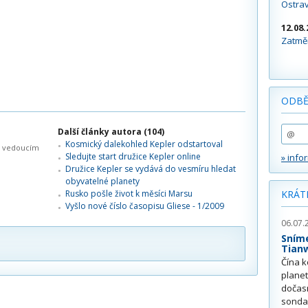
Ostra
12.08.
Zatměn
ODBĚ
Další články autora (104)
Kosmický dalekohled Kepler odstartoval
yl vedoucím
Sledujte start družice Kepler online
» info
Družice Kepler se vydává do vesmíru hledat
obyvatelné planety
Rusko pošle život k měsíci Marsu
KRÁT
Vyšlo nové číslo časopisu Gliese - 1/2009
06.07.
Sním
Tian
Čína k
plane
dočas
sonda