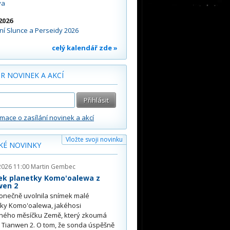
va
2026
í Slunce a Perseidy 2026
celý kalendář zde »
R NOVINEK A AKCÍ
rmace o zasílání novinek a akcí
Vložte svoji novinku
KÉ NOVINKY
2026 11:00
Martin Gembec
ek planetky Komo'oalewa z
wen 2
onečně uvolnila snímek malé
tky Komo'oalewa, jakéhosi
ného měsíčku Země, který zkoumá
 Tianwen 2. O tom, že sonda úspěšně