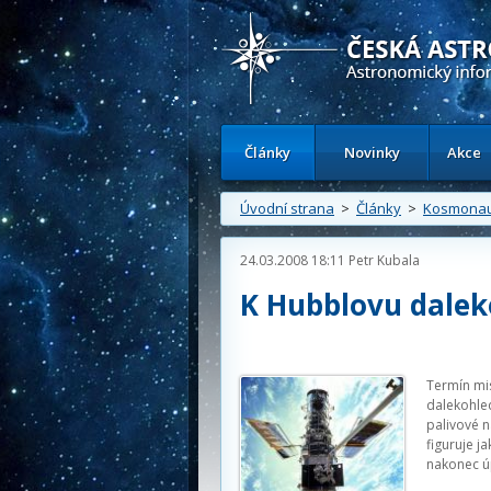
Česká astronomická společnost - Inform
Články
Novinky
Akce
Úvodní strana
>
Články
>
Kosmonau
24.03.2008 18:11
Petr Kubala
K Hubblovu dalek
Termín mi
dalekohled
palivové n
figuruje j
nakonec úp