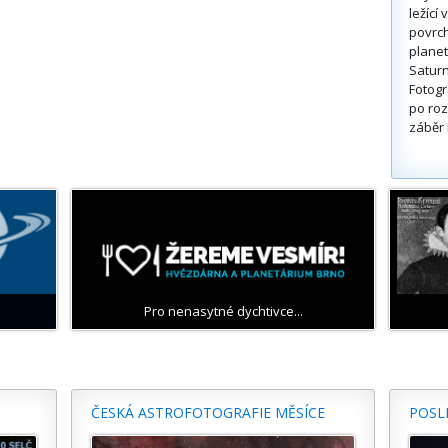
ležící
povrch
planet
Saturn
Fotogr
po roz
záběr 
Pro nenasytné dychtivce...
ČESKÁ ASTROFOTOGRAFIE MĚSÍCE
POSL