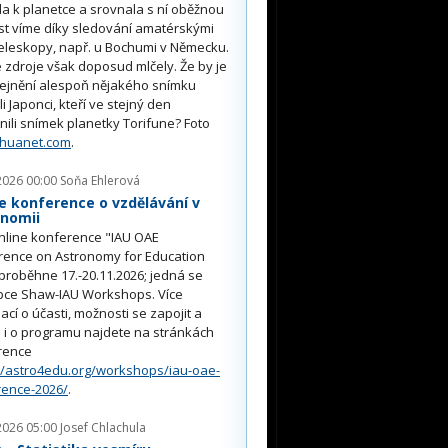
ěla k planetce a srovnala s ní oběžnou
st víme díky sledování amatérskými
eleskopy, např. u Bochumi v Německu.
 zdroje však doposud mlčely. Že by je
řejnění alespoň nějakého snímku
li Japonci, kteří ve stejný den
nili snímek planetky Torifune? Foto
nhuanet.com
.
2026 00:00
Soňa Ehlerová
e konference o vzdělávání v
onomii
nline konference "IAU OAE
rence on Astronomy for Education
proběhne 17.-20.11.2026; jedná se
pce Shaw-IAU Workshops. Více
ací o účasti, možnosti se zapojit a
i o programu najdete na stránkách
rence
//astro4edu.org/workshops/iau-oae-
rence-2026/
.
2026 05:00
Josef Chlachula