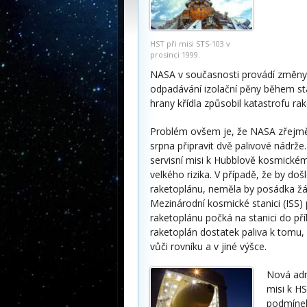
HST při misi STS-103 v
prosinci 1999.
NASA v současnosti provádí změny n
odpadávání izolační pěny během st
hrany křídla způsobil katastrofu r
Problém ovšem je, že NASA zřejmě 
srpna připravit dvě palivové nádr
servisní misi k Hubblově kosmickém
velkého rizika. V případě, že by do
raketoplánu, neměla by posádka žád
Mezinárodní kosmické stanici (ISS)
raketoplánu počká na stanici do p
raketoplán dostatek paliva k tomu,
vůči rovníku a v jiné výšce.
Nová admi
misi k H
podmínek