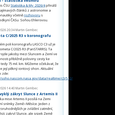
- Statistika vesmíru
is ČSU
Statistika & My 2026/4
přináší
ajímavých článků z astronomie a
nautiky včetně
rozhovoru
s
edkyní ČASu Soňou Ehlerovou.
2026 20:34
Martin Gembec
ta C/2025 R3 v koronografu
O
ém poli koronografu LASCO C3 už je
kometa C/2025 R3 (PanSTARRS). Ta
rojde jakoby mezi Sluncem a Zemí ve
nosti přibližně poloviny cesty ke
, tedy 75 mil. km. Můžeme očekávat, že
e její pěkný iontový ohon. Aktuální
k zde:
//soho.nascom.nasa.gov/data/realtime/c3/512/
2026 14:40
Martin Gembec
yklý zákryt Slunce z Artemis II
a mise Artemis II posílá na Zemi
ní snímky Země i Měsíce. Jeden z
oruhodnějších je zvláštní zatmění,
síc zakryl Slunce, ale srpek Země