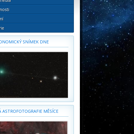
média
nosti
ní
rie
ONOMICKÝ SNÍMEK DNE
Á ASTROFOTOGRAFIE MĚSÍCE