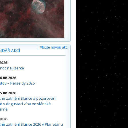
Vložte novou akci
NDÁŘ AKCÍ
2026
noc na Jizerce
16.08.2026
tov – Perseidy 2026
15.08.2026
čné zatmění Slunce a pozorování
d s degustací vína ve slánské
árně
2026
né zatmění Slunce 2026 v Planetáriu