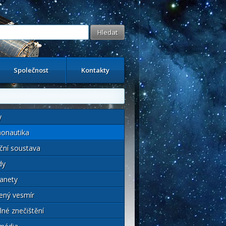
Společnost
Kontakty
y
onautika
ční soustava
dy
anety
ený vesmír
lné znečištění