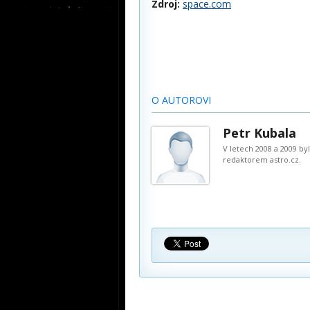
Zdroj:
space.com
O AUTOROVI
Petr Kubala
V letech 2008 a 2009 b
redaktorem astro.cz.