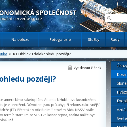
ační astronomický server
Na obloze
Fotogalerie
Služby
Rady
tika
> K Hubblovu dalekohledu později?
Úkaz
Vytisknout článek
Kosm
ohledu později?
Slune
Hvěz
se amerického raketoplánu Atlantis k Hubblovu kosmickému
Exopl
u je v ohrožení. Důvodem jsou průtahy při rekonstrukci vnější
Vzdál
ádrže (ET). Přestože v oficiálním "letovém řádu NASA" stále
ako termín startu mise STS-125 konec srpna, realita může být
Světe
lně jiná.