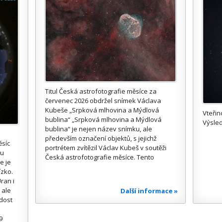
Titul Česká astrofotografie měsíce za
červenec 2026 obdržel snímek Václava
Kubeše „Srpková mlhovina a Mýdlová
Vteřin
bublina“ „Srpková mlhovina a Mýdlová
Výsled
bublina“ je nejen název snímku, ale
především označení objektů, s jejichž
ěsíc
portrétem zvítězil Václav Kubeš v soutěži
ou
Česká astrofotografie měsíce. Tento
e je
ízko.
ran i
 ale
Další informace »
 dost
9