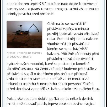
bude odhozen tepelný štít a krátce nato dojde k aktivování
kamery MARDI (Mars Descent Imager), ta má získat kvalitní
snímky povrchu před přistáním.
Chvíli na to se rozmístí tři
přistávací vzpěry, o minutu
později bude aktivován přistávací
radar. Pomocí něj sonda nalezne
vhodné místo k přistání, na
kterém se nenachází větší
Kresba: Phoenix na Marsu v
balvany. Přibližně půl minuty před
představách malíře
přistáním se zažehne dvanáct
hydrazinových motorků, které se postarají o konečné
zbrzdění sestupu. Na Zemi v té době budeme ještě stále v
očekávání. Signál o úspěšném přistání totiž překoná
vzdálenost mezi Marsem a Zemí až za 15 minut a 20
sekund. O úspěchu či neúspěchu se tak personál řídícího
střediska dozví v pondělí 26. května okolo 1:53 našeho času.
Pokud vše dopadne dobře, počká sonda několik desítek
minut, než se usadí prach, teprve poté se rozvine dvojice