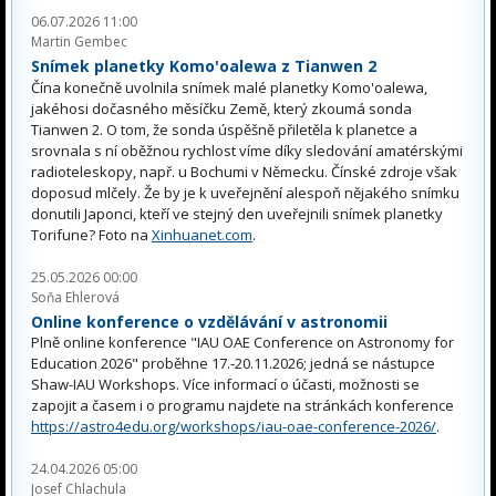
06.07.2026 11:00
Martin Gembec
Snímek planetky Komo'oalewa z Tianwen 2
Čína konečně uvolnila snímek malé planetky Komo'oalewa,
jakéhosi dočasného měsíčku Země, který zkoumá sonda
Tianwen 2. O tom, že sonda úspěšně přiletěla k planetce a
srovnala s ní oběžnou rychlost víme díky sledování amatérskými
radioteleskopy, např. u Bochumi v Německu. Čínské zdroje však
doposud mlčely. Že by je k uveřejnění alespoň nějakého snímku
donutili Japonci, kteří ve stejný den uveřejnili snímek planetky
Torifune? Foto na
Xinhuanet.com
.
25.05.2026 00:00
Soňa Ehlerová
Online konference o vzdělávání v astronomii
Plně online konference "IAU OAE Conference on Astronomy for
Education 2026" proběhne 17.-20.11.2026; jedná se nástupce
Shaw-IAU Workshops. Více informací o účasti, možnosti se
zapojit a časem i o programu najdete na stránkách konference
https://astro4edu.org/workshops/iau-oae-conference-2026/
.
24.04.2026 05:00
Josef Chlachula