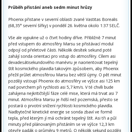
Průběh přistání aneb sedm minut hrůzy
Phoenix přistane v severní oblasti zvané Vastitas Borealis
(68,35° severní šířky) v pondělí 26. května okolo 1:37 SELČ.
Vše ale vypukne už o čtvrt hodiny dříve. Přibližně 7 minut
před vstupem do atmosféry Marsu se přistávací modul
odpojí od přeletové části. Několik desítek sekund poté
zahájí sonda orientaci pro vstup do atmosféry. Cílem asi
devadesátisekundového manévru je naorientovat tepelný
štít kosmického plavidla takovým způsobem, aby Phoenix
přežil průlet atmosférou Marsu bez větší újmy. O pět minut
později vstoupí Phoenix do atmosféry ve výšce asi 125 km
nad povrchem při rychlosti asi 5,7 km/s. V té chvíli bude
zahájena nejkritičtější fáze celé mise, která má trvat asi 7
minut. Atmosféra Marsu je řidší než pozemská, přesto se
postará o prvotní snížení rychlosti kosmického plavidla.
Nadbytečné kinetické energie se sonda zbaví ve formě
tepla, před kterým jí má ochránit tepelný štít. Asi tři a půl
minuty před plánovaným přistáním se ve výšce 12,3 km
otevře padák o průměru 9 metrů. O několik sekund později