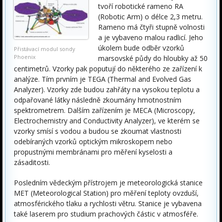
tvoří robotické rameno RA
(Robotic Arm) o délce 2,3 metru.
Rameno má čtyři stupně volnosti
a je vybaveno malou radlicí. Jeho
úkolem bude odběr vzorků
Přistávací modul sondy
Phoenix
marsovské půdy do hloubky až 50
centimetrů. Vzorky pak poputují do některého ze zařízení k
analýze. Tím prvním je TEGA (Thermal and Evolved Gas
Analyzer). Vzorky zde budou zahřáty na vysokou teplotu a
odpařované látky následně zkoumány hmotnostním
spektrometrem. Dalším zařízením je MECA (Microscopy,
Electrochemistry and Conductivity Analyzer), ve kterém se
vzorky smísí s vodou a budou se zkoumat vlastnosti
odebíraných vzorků optickým mikroskopem nebo
propustnými membránami pro měření kyselosti a
zásaditosti.
Posledním vědeckým přístrojem je meteorologická stanice
MET (Meteorological Station) pro měření teploty ovzduší,
atmosférického tlaku a rychlosti větru. Stanice je vybavena
také laserem pro studium prachových částic v atmosféře.