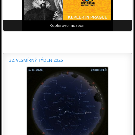
Keplerovo muzeum
32. VESMÍRNÝ TÝDEN 2026