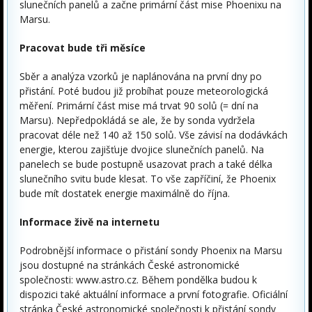
slunečních panelů a začne primární část mise Phoenixu na
Marsu.
Pracovat bude tři měsíce
Sběr a analýza vzorků je naplánována na první dny po
přistání. Poté budou již probíhat pouze meteorologická
měření. Primární část mise má trvat 90 solů (= dní na
Marsu). Nepředpokládá se ale, že by sonda vydržela
pracovat déle než 140 až 150 solů. Vše závisí na dodávkách
energie, kterou zajišťuje dvojice slunečních panelů. Na
panelech se bude postupně usazovat prach a také délka
slunečního svitu bude klesat. To vše zapříčiní, že Phoenix
bude mít dostatek energie maximálně do října.
Informace živě na internetu
Podrobnější informace o přistání sondy Phoenix na Marsu
jsou dostupné na stránkách České astronomické
společnosti: www.astro.cz. Během pondělka budou k
dispozici také aktuální informace a první fotografie. Oficiální
stránka České astronomické společnosti k přistání sondy