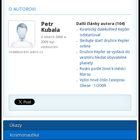
O AUTOROVI
Petr
Další články autora (104)
Kubala
Kosmický dalekohled Kepler
odstartoval
V letech 2008 a
Sledujte start družice Kepler
2009 byl
online
vedoucím
Družice Kepler se vydává do
redaktorem astro.cz.
vesmíru hledat obyvatelné
planety
Rusko pošle život k měsíci
Marsu
Vyšlo nové číslo časopisu
Gliese - 1/2009
Úkazy
Kosmonautika