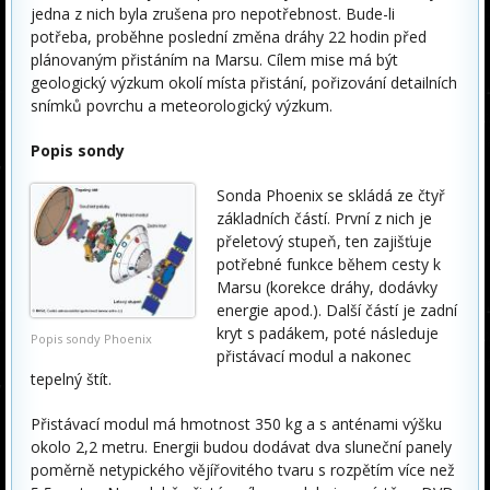
jedna z nich byla zrušena pro nepotřebnost. Bude-li
potřeba, proběhne poslední změna dráhy 22 hodin před
plánovaným přistáním na Marsu. Cílem mise má být
geologický výzkum okolí místa přistání, pořizování detailních
snímků povrchu a meteorologický výzkum.
Popis sondy
Sonda Phoenix se skládá ze čtyř
základních částí. První z nich je
přeletový stupeň, ten zajišťuje
potřebné funkce během cesty k
Marsu (korekce dráhy, dodávky
energie apod.). Další částí je zadní
kryt s padákem, poté následuje
Popis sondy Phoenix
přistávací modul a nakonec
tepelný štít.
Přistávací modul má hmotnost 350 kg a s anténami výšku
okolo 2,2 metru. Energii budou dodávat dva sluneční panely
poměrně netypického vějířovitého tvaru s rozpětím více než