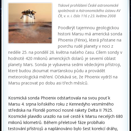
Tiskové prohlášení České astronomické
společnosti a Astronomického ústavu AV
ČR, v. v. i. číslo 116 z 23. května 2008
Poodkrýt tajemnou geologickou
historii Marsu má americká sonda
Phoenix (Fénix), která přistane na
povrchu rudé planety v noci z
neděle 25. na pondělí 26. května našeho času. Cílem sondy v
hodnotě 420 milionů amerických dolarů je severní oblast
planety Mars. Sonda je vybavena sedmi vědeckými přístroji,
které budou zkoumat marťanskou půdu a provádět
meteorologická měření. Očekává se, že Phoenix vydrží na
Marsu pracovat po dobu asi třech měsíců.
Kosmická sonda Phoenix odstartovala na svou pouť k
Marsu 4. srpna loňského roku z Kennedyho vesmírného
střediska na Floridě pomocí nosné rakety Delta II 7925.
Kosmické plavidlo urazilo na své cestě k Marsu necelých 680
milionů kilometrů. Během přeletové fáze probíhalo
testování přístrojů a naplánováno bylo šest korekcí dráhy,