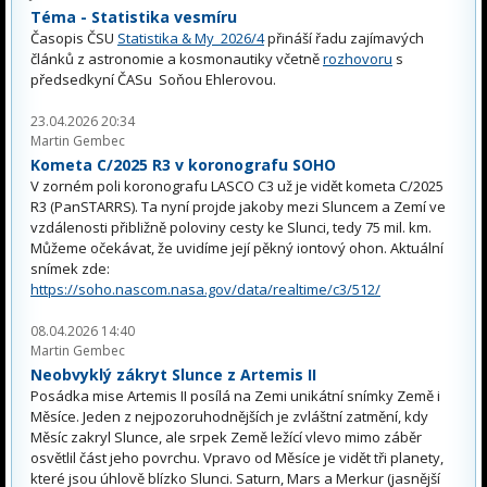
Téma - Statistika vesmíru
Časopis ČSU
Statistika & My 2026/4
přináší řadu zajímavých
článků z astronomie a kosmonautiky včetně
rozhovoru
s
předsedkyní ČASu Soňou Ehlerovou.
23.04.2026 20:34
Martin Gembec
Kometa C/2025 R3 v koronografu SOHO
V zorném poli koronografu LASCO C3 už je vidět kometa C/2025
R3 (PanSTARRS). Ta nyní projde jakoby mezi Sluncem a Zemí ve
vzdálenosti přibližně poloviny cesty ke Slunci, tedy 75 mil. km.
Můžeme očekávat, že uvidíme její pěkný iontový ohon. Aktuální
snímek zde:
https://soho.nascom.nasa.gov/data/realtime/c3/512/
08.04.2026 14:40
Martin Gembec
Neobvyklý zákryt Slunce z Artemis II
Posádka mise Artemis II posílá na Zemi unikátní snímky Země i
Měsíce. Jeden z nejpozoruhodnějších je zvláštní zatmění, kdy
Měsíc zakryl Slunce, ale srpek Země ležící vlevo mimo záběr
osvětlil část jeho povrchu. Vpravo od Měsíce je vidět tři planety,
které jsou úhlově blízko Slunci. Saturn, Mars a Merkur (jasnější