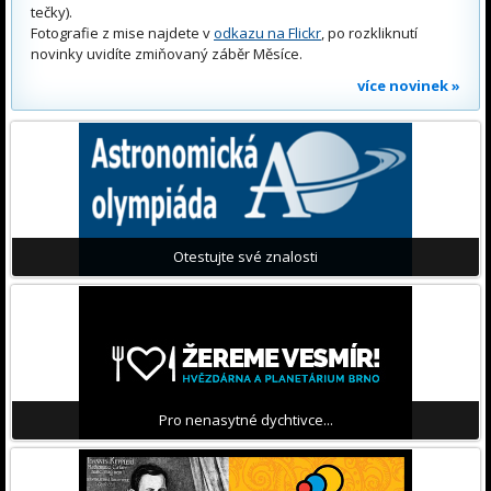
tečky).
Fotografie z mise najdete v
odkazu na Flickr
, po rozkliknutí
novinky uvidíte zmiňovaný záběr Měsíce.
více novinek »
Otestujte své znalosti
Pro nenasytné dychtivce...