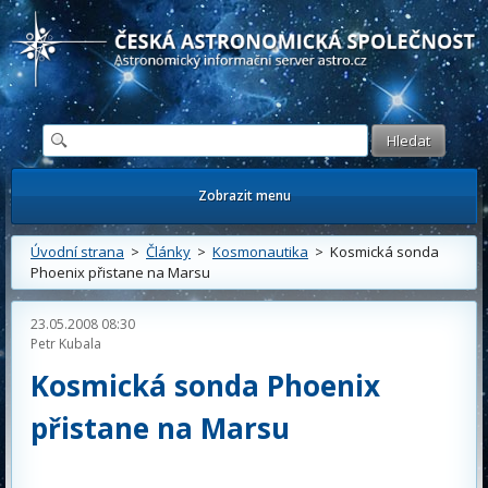
Česká astronomická společnost - Informační astronomický server
Zobrazit menu
Úvodní strana
>
Články
>
Kosmonautika
> Kosmická sonda
Phoenix přistane na Marsu
23.05.2008 08:30
Petr Kubala
Kosmická sonda Phoenix
přistane na Marsu