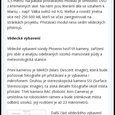
5,5 metru. Na palubě přistávacího modulu je umístěno DVD
z křemenných skel. Na něm jsou literární díla se vztahem k
Marsu – např. Válka světů od H.G. Wellse a rovněž jména
více než 250 000 lidí, kteří se včas zaregistrovali na
stránkách projektu. Přistávací modul nese sedm vědeckých
přístrojů.
Vědecké vybavení
Vědecké vybavení sondy Phoenix tvoří tři kamery, zařízení
pro sběr a analýzu odebraných vzorků marsovské půdy a
meteorologická stanice.
První kamerou je MARDI (Mars Descent Imager), která bude
pořizovat fotografie při přistávaní a je vybavena i
mikrofonem. Druhou je stereoskopická kamera SSI (Surface
Stereoscopic Imager), ta získá detailní fotografie okolí místa
přistání. Třetí kamera RAC (Robotic Arm Camera) je
umístěna na robotickém rameni a bude snímkovat místa
odběrů vzorků. Její rozlišení je až 23 mikrometrů.
Další část vědeckého vybavení