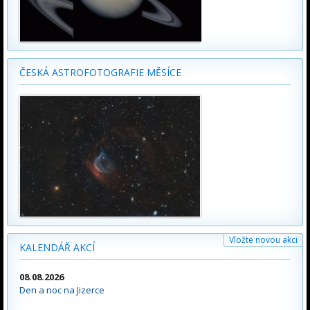
ČESKÁ ASTROFOTOGRAFIE MĚSÍCE
Vložte novou akci
KALENDÁŘ AKCÍ
08.08.2026
Den a noc na Jizerce