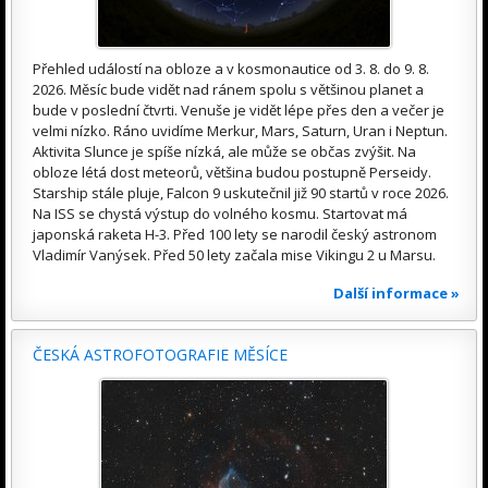
Přehled událostí na obloze a v kosmonautice od 3. 8. do 9. 8.
2026. Měsíc bude vidět nad ránem spolu s většinou planet a
bude v poslední čtvrti. Venuše je vidět lépe přes den a večer je
velmi nízko. Ráno uvidíme Merkur, Mars, Saturn, Uran i Neptun.
Aktivita Slunce je spíše nízká, ale může se občas zvýšit. Na
obloze létá dost meteorů, většina budou postupně Perseidy.
Starship stále pluje, Falcon 9 uskutečnil již 90 startů v roce 2026.
Na ISS se chystá výstup do volného kosmu. Startovat má
japonská raketa H-3. Před 100 lety se narodil český astronom
Vladimír Vanýsek. Před 50 lety začala mise Vikingu 2 u Marsu.
Další informace »
ČESKÁ ASTROFOTOGRAFIE MĚSÍCE