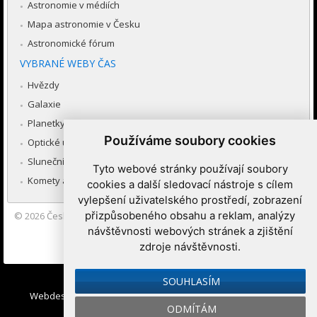
Astronomie v médiích
Mapa astronomie v Česku
Astronomické fórum
VYBRANÉ WEBY ČAS
Hvězdy
Galaxie
Planetky
Používáme soubory cookies
Optické úkazy v atmosféře
Sluneční soustava
Tyto webové stránky používají soubory
Komety a meteory
cookies a další sledovací nástroje s cílem
vylepšení uživatelského prostředí, zobrazení
přizpůsobeného obsahu a reklam, analýzy
© 2026
Česká astronomická společnost
|
Hvězdárna a planetárium
Brno spolupracuje se serverem Astro.cz
návštěvnosti webových stránek a zjištění
zdroje návštěvnosti.
Nastavení cookies
SOUHLASÍM
Webdesign:
Medio interactive
, Redakční systém
Ibis CMS
:
ODMÍTÁM