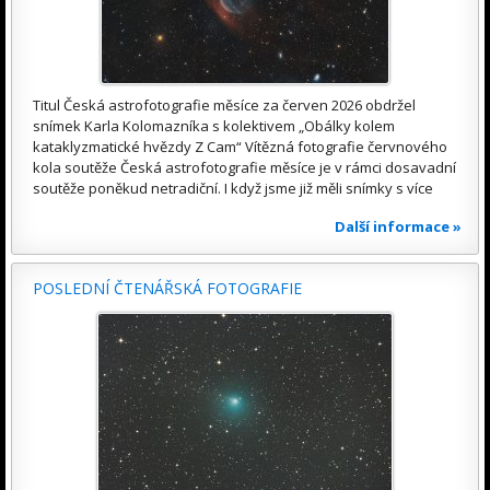
Titul Česká astrofotografie měsíce za červen 2026 obdržel
snímek Karla Kolomazníka s kolektivem „Obálky kolem
kataklyzmatické hvězdy Z Cam“ Vítězná fotografie červnového
kola soutěže Česká astrofotografie měsíce je v rámci dosavadní
soutěže poněkud netradiční. I když jsme již měli snímky s více
Další informace »
POSLEDNÍ ČTENÁŘSKÁ FOTOGRAFIE