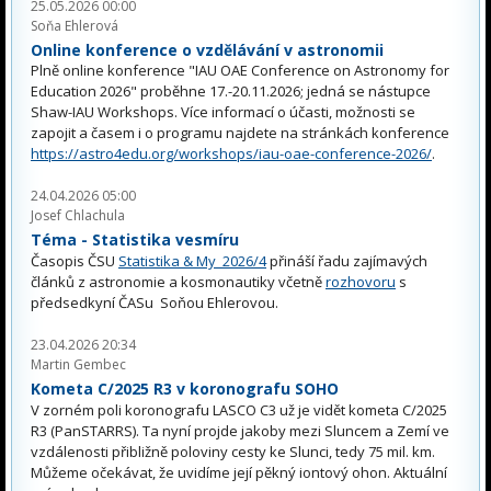
25.05.2026 00:00
Soňa Ehlerová
Online konference o vzdělávání v astronomii
Plně online konference "IAU OAE Conference on Astronomy for
Education 2026" proběhne 17.-20.11.2026; jedná se nástupce
Shaw-IAU Workshops. Více informací o účasti, možnosti se
zapojit a časem i o programu najdete na stránkách konference
https://astro4edu.org/workshops/iau-oae-conference-2026/
.
24.04.2026 05:00
Josef Chlachula
Téma - Statistika vesmíru
Časopis ČSU
Statistika & My 2026/4
přináší řadu zajímavých
článků z astronomie a kosmonautiky včetně
rozhovoru
s
předsedkyní ČASu Soňou Ehlerovou.
23.04.2026 20:34
Martin Gembec
Kometa C/2025 R3 v koronografu SOHO
V zorném poli koronografu LASCO C3 už je vidět kometa C/2025
R3 (PanSTARRS). Ta nyní projde jakoby mezi Sluncem a Zemí ve
vzdálenosti přibližně poloviny cesty ke Slunci, tedy 75 mil. km.
Můžeme očekávat, že uvidíme její pěkný iontový ohon. Aktuální