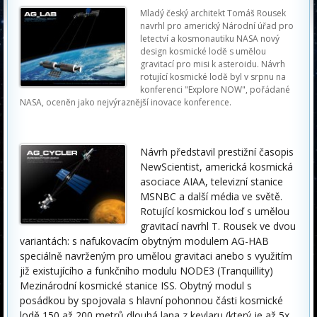
Mladý český architekt Tomáš Rousek
navrhl pro americký Národní úřad pro
letectví a kosmonautiku NASA nový
design kosmické lodě s umělou
gravitací pro misi k asteroidu. Návrh
rotující kosmické lodě byl v srpnu na
konferenci "Explore NOW", pořádané
NASA, oceněn jako nejvýraznější inovace konference.
Návrh představil prestižní časopis
NewScientist, americká kosmická
asociace AIAA, televizní stanice
MSNBC a další média ve světě.
Rotující kosmickou loď s umělou
gravitací navrhl T. Rousek ve dvou
variantách: s nafukovacím obytným modulem AG-HAB
speciálně navrženým pro umělou gravitaci anebo s využitím
již existujícího a funkčního modulu NODE3 (Tranquillity)
Mezinárodní kosmické stanice ISS. Obytný modul s
posádkou by spojovala s hlavní pohonnou části kosmické
lodě 150 až 200 metrů dlouhá lana z kevlaru (který je až 5x