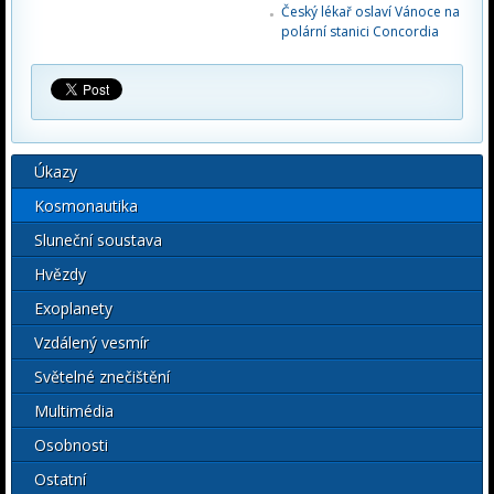
Český lékař oslaví Vánoce na
polární stanici Concordia
Úkazy
Kosmonautika
Sluneční soustava
Hvězdy
Exoplanety
Vzdálený vesmír
Světelné znečištění
Multimédia
Osobnosti
Ostatní