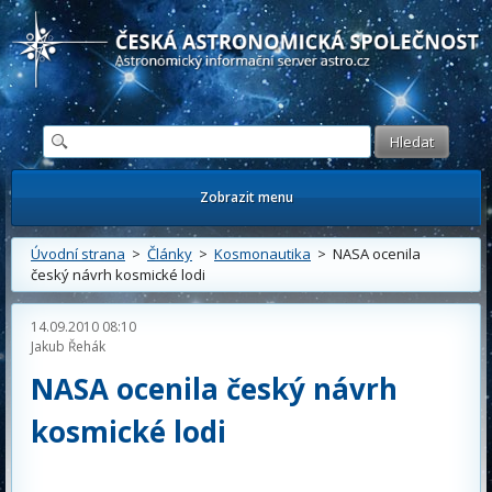
Česká astronomická společnost - Informační astronomický server
Zobrazit menu
Úvodní strana
>
Články
>
Kosmonautika
> NASA ocenila
český návrh kosmické lodi
14.09.2010 08:10
Jakub Řehák
NASA ocenila český návrh
kosmické lodi