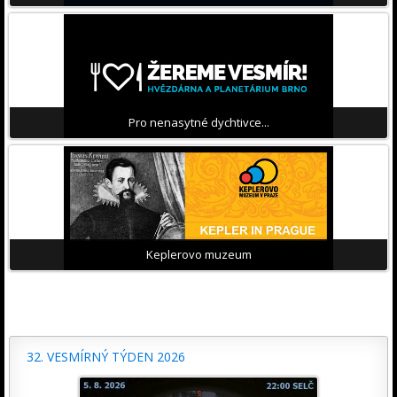
Pro nenasytné dychtivce...
Keplerovo muzeum
32. VESMÍRNÝ TÝDEN 2026