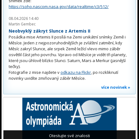
snímek zde:
https://soho.nascom.nasa.gov/data/realtime/c3/512/
08.04.2026 14:40
Martin Gembec
Neobvyklý zákryt Slunce z Artemis II
Posádka mise Artemis II posílá na Zemi unikátní snímky Země i
Měsíce. Jeden z nejpozoruhodnějších je zvláštní zatmění, kdy
Měsíc zakryl Slunce, ale srpek Země ležící vlevo mimo záběr
osvětlil část jeho povrchu. Vpravo od Měsíce je vidět tři planety,
které jsou úhlově blízko Slunci. Saturn, Mars a Merkur (jasnější
tečky).
Fotografie z mise najdete v
odkazu na Flickr
, po rozkliknutí
novinky uvidíte zmiňovaný záběr Měsíce.
více novinek »
Otestujte své znalosti