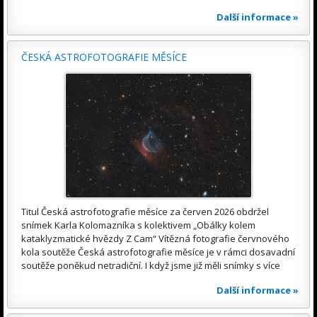
Další informace »
ČESKÁ ASTROFOTOGRAFIE MĚSÍCE
Titul Česká astrofotografie měsíce za červen 2026 obdržel
snímek Karla Kolomazníka s kolektivem „Obálky kolem
kataklyzmatické hvězdy Z Cam“ Vítězná fotografie červnového
kola soutěže Česká astrofotografie měsíce je v rámci dosavadní
soutěže poněkud netradiční. I když jsme již měli snímky s více
Další informace »