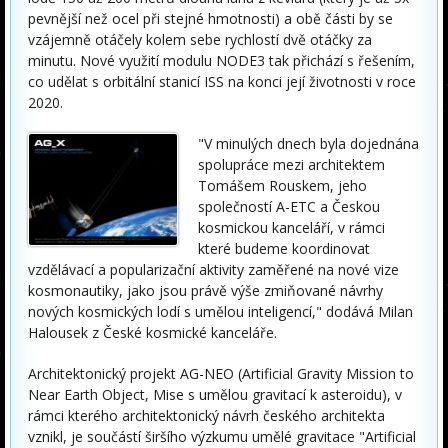
pevnější než ocel při stejné hmotnosti) a obě části by se
vzájemně otáčely kolem sebe rychlostí dvě otáčky za
minutu. Nové využití modulu NODE3 tak přichází s řešením,
co udělat s orbitální stanicí ISS na konci její životnosti v roce
2020.
"V minulých dnech byla dojednána
spolupráce mezi architektem
Tomášem Rouskem, jeho
společností A-ETC a Českou
kosmickou kanceláří, v rámci
které budeme koordinovat
vzdělávací a popularizační aktivity zaměřené na nové vize
kosmonautiky, jako jsou právě výše zmiňované návrhy
nových kosmických lodí s umělou inteligencí," dodává Milan
Halousek z České kosmické kanceláře.
Architektonický projekt AG-NEO (Artificial Gravity Mission to
Near Earth Object, Mise s umělou gravitací k asteroidu), v
rámci kterého architektonický návrh českého architekta
vznikl, je součástí širšího výzkumu umělé gravitace "Artificial