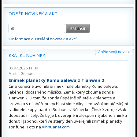
ODBĚR NOVINEK A AKCÍ
» informace o zasílání novinek a akcí
Vložte svoji novinku
KRÁTKÉ NOVINKY
06.07.2026 11:00
Martin Gembec
Snímek planetky Komo'oalewa z Tianwen 2
Čína konečně uvolnila snímek malé planetky Komo'oalewa,
jakéhosi dočasného měsíčku Země, který zkoumá sonda
Tianwen 2. O tom, že sonda úspěšně přiletěla k planetce a
srovnala s ní oběžnou rychlost víme díky sledování amatérskými
radioteleskopy, např. u Bochumi v Německu. Čínské zdroje však
doposud mlčely. Že by je k uveřejnění alespoň nějakého snímku
donutili Japonci, kteří ve stejný den uveřejnili snímek planetky
Torifune? Foto na
Xinhuanet.com
.