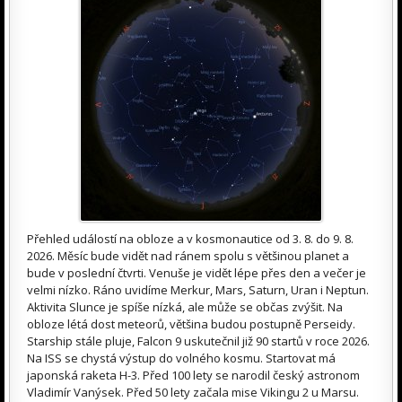
Přehled událostí na obloze a v kosmonautice od 3. 8. do 9. 8.
2026. Měsíc bude vidět nad ránem spolu s většinou planet a
bude v poslední čtvrti. Venuše je vidět lépe přes den a večer je
velmi nízko. Ráno uvidíme Merkur, Mars, Saturn, Uran i Neptun.
Aktivita Slunce je spíše nízká, ale může se občas zvýšit. Na
obloze létá dost meteorů, většina budou postupně Perseidy.
Starship stále pluje, Falcon 9 uskutečnil již 90 startů v roce 2026.
Na ISS se chystá výstup do volného kosmu. Startovat má
japonská raketa H-3. Před 100 lety se narodil český astronom
Vladimír Vanýsek. Před 50 lety začala mise Vikingu 2 u Marsu.