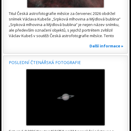
Titul Česká astrofotografie měsíce za červenec 2026 obdržel
snímek Václava Kubeše „Srpková mlhovina a Mýdlová bublina“
„Srpková mlhovina a Mýdlová bublina“ je nejen název snímku,
ale především označení objektů, s jejichž portrétem zvítězil
Václav Kubeš v soutěži Česká astrofotografie měsíce. Tento
Další informace »
POSLEDNÍ ČTENÁŘSKÁ FOTOGRAFIE