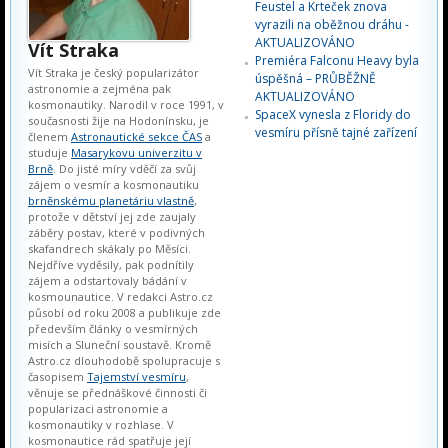
Feustel a Krteček znova
vyrazili na oběžnou dráhu -
AKTUALIZOVÁNO
Vít Straka
Premiéra Falconu Heavy byla
Vít Straka je český popularizátor
úspěšná – PRŮBĚŽNĚ
astronomie a zejména pak
AKTUALIZOVÁNO
kosmonautiky. Narodil v roce 1991, v
SpaceX vynesla z Floridy do
současnosti žije na Hodonínsku, je
vesmíru přísně tajné zařízení
členem
Astronautické sekce ČAS
a
studuje
Masarykovu univerzitu v
Brně
. Do jisté míry vděčí za svůj
zájem o vesmír a kosmonautiku
brněnskému planetáriu vlastně
,
protože v dětství jej zde zaujaly
záběry postav, které v podivných
skafandrech skákaly po Měsíci.
Nejdříve vyděsily, pak podnítily
zájem a odstartovaly bádání v
kosmounautice. V redakci Astro.cz
působí od roku 2008 a publikuje zde
především články o vesmírných
misích a Sluneční soustavě. Kromě
Astro.cz dlouhodobě spolupracuje s
časopisem
Tajemství vesmíru
,
věnuje se přednáškové činnosti či
popularizaci astronomie a
kosmonautiky v rozhlase. V
kosmonautice rád spatřuje její