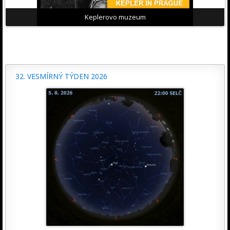
Keplerovo muzeum
32. VESMÍRNÝ TÝDEN 2026