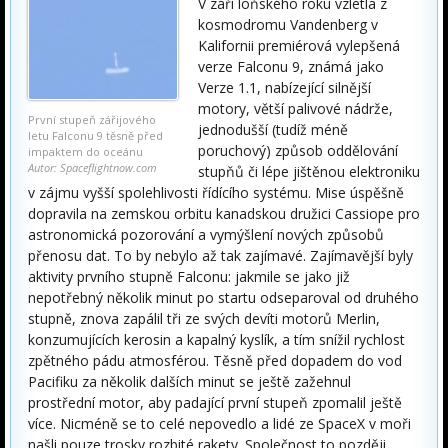
V září loňského roku vzlétla z
kosmodromu Vandenberg v
Kalifornii premiérová vylepšená
verze Falconu 9, známá jako
Verze 1.1, nabízející silnější
motory, větší palivové nádrže,
První stupeň zářijového
jednodušší (tudíž méně
letu Falconu 9 těsně před
poruchový) způsob oddělování
impaktem do oceánu
Autor: Spaceflightnow.com
stupňů či lépe jištěnou elektroniku
v zájmu vyšší spolehlivosti řídícího systému. Mise úspěšně
dopravila na zemskou orbitu kanadskou družici Cassiope pro
astronomická pozorování a vymýšlení nových způsobů
přenosu dat. To by nebylo až tak zajímavé. Zajímavější byly
aktivity prvního stupně Falconu: jakmile se jako již
nepotřebný několik minut po startu odseparoval od druhého
stupně, znova zapálil tři ze svých devíti motorů Merlin,
konzumujících kerosin a kapalný kyslík, a tím snížil rychlost
zpětného pádu atmosférou. Těsně před dopadem do vod
Pacifiku za několik dalších minut se ještě zažehnul
prostřední motor, aby padající první stupeň zpomalil ještě
více. Nicméně se to celé nepovedlo a lidé ze SpaceX v moři
našli pouze trosky rozbité rakety. Společnost to později