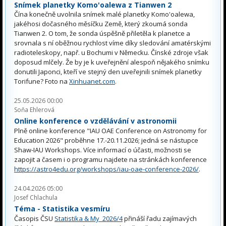
Snímek planetky Komo'oalewa z Tianwen 2
Čína konečně uvolnila snímek malé planetky Komo'oalewa,
jakéhosi dočasného měsíčku Země, který zkoumá sonda
Tianwen 2. O tom, že sonda úspěšně přiletěla k planetce a
srovnala s ní oběžnou rychlost víme díky sledování amatérskými
radioteleskopy, např. u Bochumi v Německu. Čínské zdroje však
doposud mlčely. Že by je k uveřejnění alespoň nějakého snímku
donutili Japonci, kteří ve stejný den uveřejnili snímek planetky
Torifune? Foto na
Xinhuanet.com
.
25.05.2026 00:00
Soňa Ehlerová
Online konference o vzdělávání v astronomii
Plně online konference "IAU OAE Conference on Astronomy for
Education 2026" proběhne 17.-20.11.2026; jedná se nástupce
Shaw-IAU Workshops. Více informací o účasti, možnosti se
zapojit a časem i o programu najdete na stránkách konference
https://astro4edu.org/workshops/iau-oae-conference-2026/
.
24.04.2026 05:00
Josef Chlachula
Téma - Statistika vesmíru
Časopis ČSU
Statistika & My 2026/4
přináší řadu zajímavých