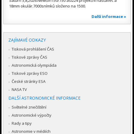
Saturn 5,8,2026.Newton150/750 asi224 projekční nástavec a
18mm okulár.7000snímků složeno na 1500.
Další informace »
ZAJÍMAVÉ ODKAZY
Tisková prohlášení ČAS
Tiskové zprávy ČAS
Astronomická olympiáda
Tiskové zprávy ESO
České stránky ESA
NASA TV
DALŠÍ ASTRONOMICKÉ INFORMACE
Světelné znečištění
Astronomické výpočty
Rady a tipy
Astronomie v médiích