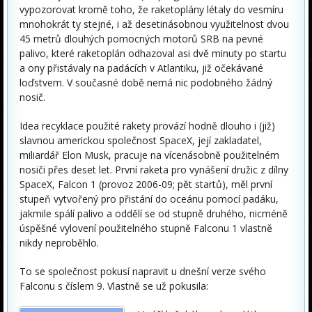
vypozorovat kromě toho, že raketoplány létaly do vesmíru
mnohokrát ty stejné, i až desetinásobnou využitelnost dvou
45 metrů dlouhých pomocných motorů SRB na pevné
palivo, které raketoplán odhazoval asi dvě minuty po startu
a ony přistávaly na padácích v Atlantiku, již očekávané
loďstvem. V současné době nemá nic podobného žádný
nosič.
Idea recyklace použité rakety provází hodně dlouho i (již)
slavnou americkou společnost SpaceX, její zakladatel,
miliardář Elon Musk, pracuje na vícenásobně použitelném
nosiči přes deset let. První raketa pro vynášení družic z dílny
SpaceX, Falcon 1 (provoz 2006-09; pět startů), měl první
stupeň vytvořený pro přistání do oceánu pomocí padáku,
jakmile spálí palivo a oddělí se od stupně druhého, nicméně
úspěšné vylovení použitelného stupně Falconu 1 vlastně
nikdy neproběhlo.
To se společnost pokusí napravit u dnešní verze svého
Falconu s číslem 9. Vlastně se už pokusila: