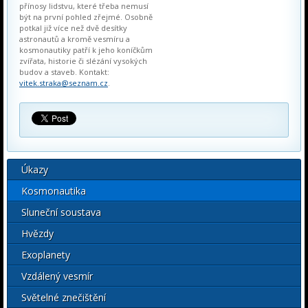
přínosy lidstvu, které třeba nemusí
být na první pohled zřejmé. Osobně
potkal již více než dvě desítky
astronautů a kromě vesmíru a
kosmonautiky patří k jeho koníčkům
zvířata, historie či slézání vysokých
budov a staveb. Kontakt:
vitek.straka@seznam.cz
.
Úkazy
Kosmonautika
Sluneční soustava
Hvězdy
Exoplanety
Vzdálený vesmír
Světelné znečištění