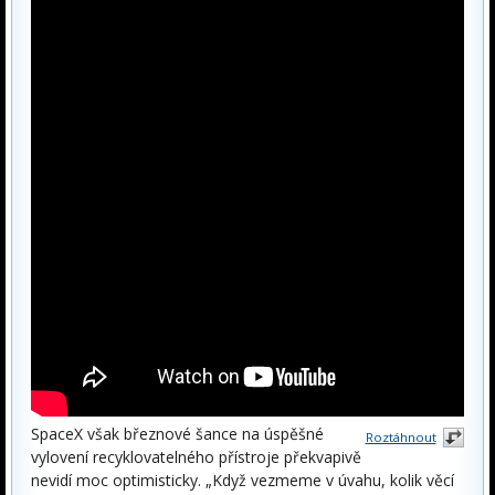
SpaceX však březnové šance na úspěšné
Roztáhnout
vylovení recyklovatelného přístroje překvapivě
nevidí moc optimisticky. „Když vezmeme v úvahu, kolik věcí