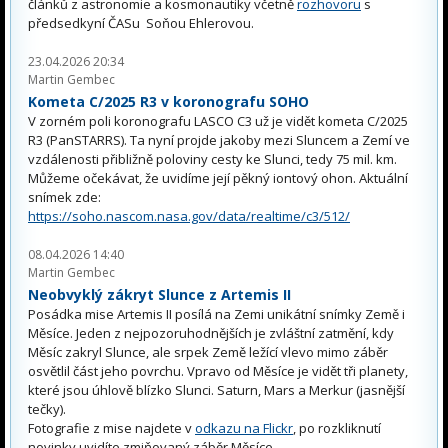
článků z astronomie a kosmonautiky včetně
rozhovoru
s
předsedkyní ČASu Soňou Ehlerovou.
23.04.2026 20:34
Martin Gembec
Kometa C/2025 R3 v koronografu SOHO
V zorném poli koronografu LASCO C3 už je vidět kometa C/2025
R3 (PanSTARRS). Ta nyní projde jakoby mezi Sluncem a Zemí ve
vzdálenosti přibližně poloviny cesty ke Slunci, tedy 75 mil. km.
Můžeme očekávat, že uvidíme její pěkný iontový ohon. Aktuální
snímek zde:
https://soho.nascom.nasa.gov/data/realtime/c3/512/
08.04.2026 14:40
Martin Gembec
Neobvyklý zákryt Slunce z Artemis II
Posádka mise Artemis II posílá na Zemi unikátní snímky Země i
Měsíce. Jeden z nejpozoruhodnějších je zvláštní zatmění, kdy
Měsíc zakryl Slunce, ale srpek Země ležící vlevo mimo záběr
osvětlil část jeho povrchu. Vpravo od Měsíce je vidět tři planety,
které jsou úhlově blízko Slunci. Saturn, Mars a Merkur (jasnější
tečky).
Fotografie z mise najdete v
odkazu na Flickr
, po rozkliknutí
novinky uvidíte zmiňovaný záběr Měsíce.