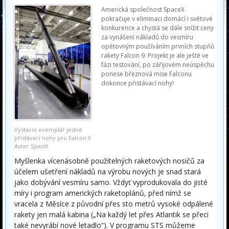
Americká společnost SpaceX
pokračuje v eliminaci domácí i světové
konkurence a chystá se dále snížit ceny
za vynášení nákladů do vesmíru
opětovným používáním prvních stupňů
rakety Falcon 9. Projekt je ale ještě ve
fázi testování, po zářijovém neúspěchu
ponese březnová mise Falconu
dokonce přistávací nohy!
Výstavní exemplář jedné
přistávací nohy pro Falcon 9
Autor: SpaceX
Myšlenka vícenásobně použitelných raketových nosičů za
účelem ušetření nákladů na výrobu nových je snad stará
jako dobývání vesmíru samo. Vždyť vyprodukovala do jisté
míry i program amerických raketoplánů, před nímž se
vracela z Měsíce z původní přes sto metrů vysoké odpálené
rakety jen malá kabina („Na každý let přes Atlantik se přeci
také nevyrábí nové letadlo“). V programu STS můžeme