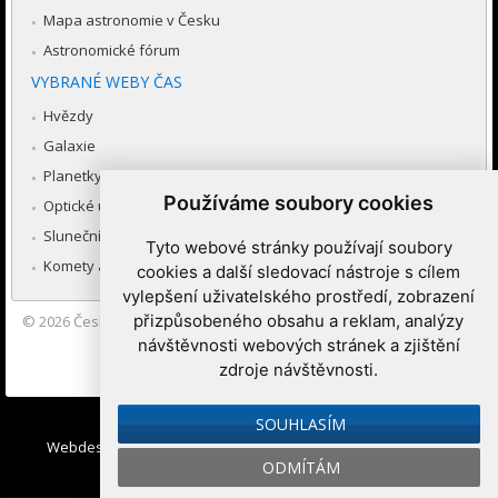
Mapa astronomie v Česku
Astronomické fórum
VYBRANÉ WEBY ČAS
Hvězdy
Galaxie
Planetky
Používáme soubory cookies
Optické úkazy v atmosféře
Sluneční soustava
Tyto webové stránky používají soubory
Komety a meteory
cookies a další sledovací nástroje s cílem
vylepšení uživatelského prostředí, zobrazení
přizpůsobeného obsahu a reklam, analýzy
© 2026
Česká astronomická společnost
|
Hvězdárna a planetárium
Brno spolupracuje se serverem Astro.cz
návštěvnosti webových stránek a zjištění
zdroje návštěvnosti.
Nastavení cookies
SOUHLASÍM
Webdesign:
Medio interactive
, Redakční systém
Ibis CMS
:
ODMÍTÁM
WebConsult.cz