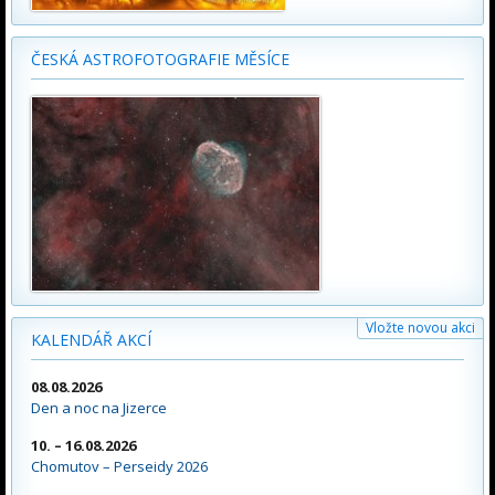
ČESKÁ ASTROFOTOGRAFIE MĚSÍCE
Vložte novou akci
KALENDÁŘ AKCÍ
08.08.2026
Den a noc na Jizerce
10. – 16.08.2026
Chomutov – Perseidy 2026