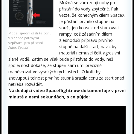
Možná se vám zdají nohy pro
přistání do vody zbytečné. Pak
vězte, že konečným cílem SpaceX
je přistání prvního stupně na
souši, jen kousek od startovací
Model spodní části Falconu
rampy, což zásadním dílem
9 s dobře patrnými
zjednoduší přípravu prvního
vzpěrami pro přistání
stupně na další start, navíc by
Autor: SpaceX
materiál nemusel čelit agresivní
slané vodě. Zatím se však bude přistávat do vody, než
společnost dokáže, že stupeň sám umí precizně
manévrovat ve vysokých rychlostech. O kolik by
znovupoužitelnost prvního stupně srazila cenu za start snad
netřeba rozvádět.
Následující video Spaceflightnow dokumentuje v první
minutě a osmi sekundách, o co půjde: