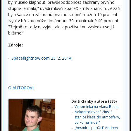
by muselo klapnout, pravděpodobnost záchrany prvního
stupně je malá,“ uvádí mluvčí SpaceX Emily Shanklin. „V září
byla šance na záchranu prvního stupně možná 10 procent.
Nyní v březnu může dosáhnout 30, maximálně 40 procent.
Zřejmě to tedy nevyjde, ale k pozitivnímu výsledku se již
blížíme.“
Zdroje:
Spaceflightnow.com 23. 2. 2014
O AUTOROVI
Další články autora (335)
Vzpomínka na Alana Beana
Nekontrolovaná čínská
stanice klesá do atmosféry,
co komu hrozí?
„Vesmírní parťáci“ Andrew