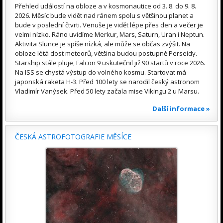
Přehled událostí na obloze a v kosmonautice od 3. 8. do 9. 8.
2026. Měsíc bude vidět nad ránem spolu s většinou planet a
bude v poslední čtvrti. Venuše je vidět lépe přes den a večer je
velmi nízko. Ráno uvidíme Merkur, Mars, Saturn, Uran i Neptun.
Aktivita Slunce je spíše nízká, ale může se občas zvýšit. Na
obloze létá dost meteorů, většina budou postupně Perseidy.
Starship stále pluje, Falcon 9 uskutečnil již 90 startů v roce 2026.
Na ISS se chystá výstup do volného kosmu. Startovat má
japonská raketa H-3. Před 100 lety se narodil český astronom
Vladimír Vanýsek. Před 50 lety začala mise Vikingu 2 u Marsu.
Další informace »
ČESKÁ ASTROFOTOGRAFIE MĚSÍCE