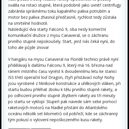
svalila na rotaci stupně, která podobně jako uvnitř centrifugy
zabránila správnému toku kapalného paliva potrubím a
motor bez paliva zhasnul předčasně, rychlost tedy zůstala
na smrtelné hodnotě.
Následující dva starty Falconů 9, oba nesly komerční
komunikační družice z mysu Canaveral, se o záchranu
prvního stupně nepokoušely. Start, jenž nás čeká nyní, do
toho ale půjde znova!
V hangáru na mysu Canaveral na Floridě technici právě nyní
přidělávají k dalšímu Falconu 9, který má 16. března nad
ránem místního času vynést k dvoudennímu letu ke stanici
ISS třetí operační loď Dragon, čtyři přistávací nohy! Nohy
jsou vyrobené z hliníkové konstrukce a uhlíkových vláken, při
startu budou přiléhat zboku k tělu prvního stupně rakety, a
po odhození prvního stupně zbytkem rakety asi tři minuty
po startu se vyklopí. Stupeň pak navede sám sebe pomocí
raketových motorů na hladké přistání do Atlantského
oceánu několik set kilometrů od pobřeží, kde se záchranný
tým pokusí o vylovení nepoškozeného kusu rakety.