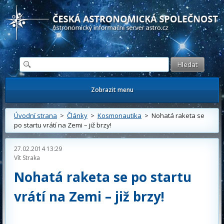
Česká astronomická společnost - Informační astronomický server
Zobrazit menu
Úvodní strana
>
Články
>
Kosmonautika
> Nohatá raketa se
po startu vrátí na Zemi – již brzy!
27.02.2014 13:29
Vít Straka
Nohatá raketa se po startu
vrátí na Zemi – již brzy!