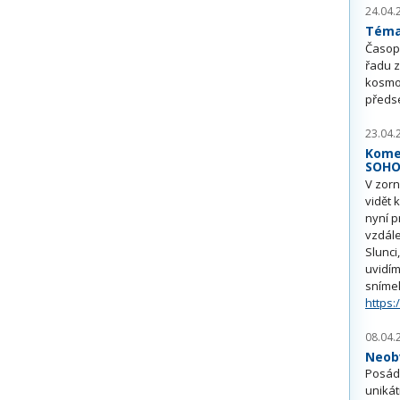
24.04.
Téma 
Časop
řadu z
kosmo
předs
23.04.
Kome
SOH
V zorn
vidět 
nyní p
vzdále
Slunci
uvidím
sníme
https:
08.04.
Neobv
Posádk
unikát