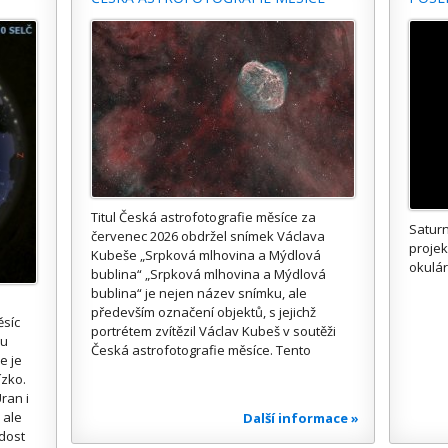
Titul Česká astrofotografie měsíce za
Saturn
červenec 2026 obdržel snímek Václava
proje
Kubeše „Srpková mlhovina a Mýdlová
okulár
bublina“ „Srpková mlhovina a Mýdlová
bublina“ je nejen název snímku, ale
především označení objektů, s jejichž
ěsíc
portrétem zvítězil Václav Kubeš v soutěži
ou
Česká astrofotografie měsíce. Tento
e je
ízko.
ran i
 ale
Další informace »
 dost