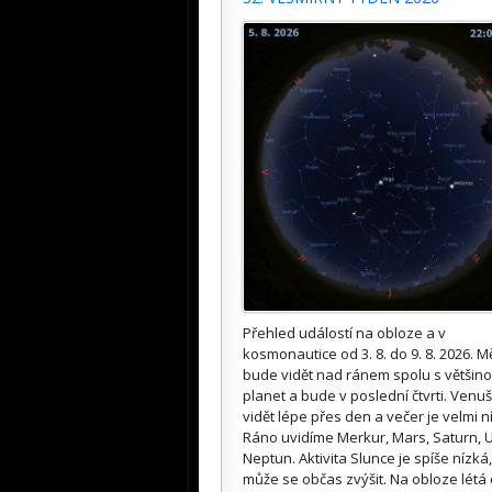
Přehled událostí na obloze a v
kosmonautice od 3. 8. do 9. 8. 2026. M
bude vidět nad ránem spolu s většin
planet a bude v poslední čtvrti. Venuš
vidět lépe přes den a večer je velmi n
Ráno uvidíme Merkur, Mars, Saturn, U
Neptun. Aktivita Slunce je spíše nízká,
může se občas zvýšit. Na obloze létá