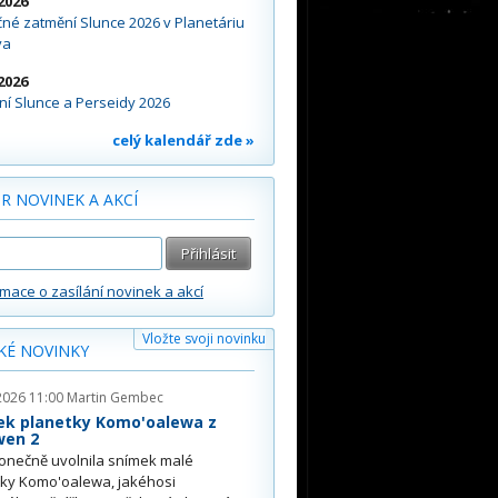
2026
né zatmění Slunce 2026 v Planetáriu
va
2026
í Slunce a Perseidy 2026
celý kalendář zde »
R NOVINEK A AKCÍ
rmace o zasílání novinek a akcí
Vložte svoji novinku
KÉ NOVINKY
2026 11:00
Martin Gembec
ek planetky Komo'oalewa z
wen 2
onečně uvolnila snímek malé
tky Komo'oalewa, jakéhosi