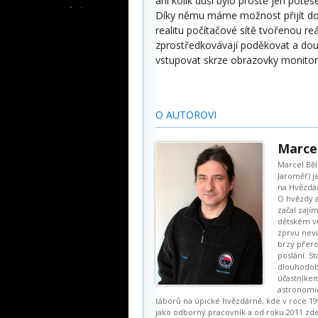
ani kolik duší bylo prostě jen pot
Díky němu máme možnost přijít do k
realitu počítačové sítě tvořenou re
zprostředkovávají poděkovat a dou
vstupovat skrze obrazovky monitor
O AUTOROVI
Marcel
Marcel Bělí
Jaroměř) j
na Hvězdár
O hvězdy a
začal zajím
dětském v
zprvu nev
brzy přeros
poslání. St
dlouhodo
účastníkem
astronomi
táborů na úpické hvězdárně, kde v roce 19
jako odborný pracovník a od roku 2011 zd