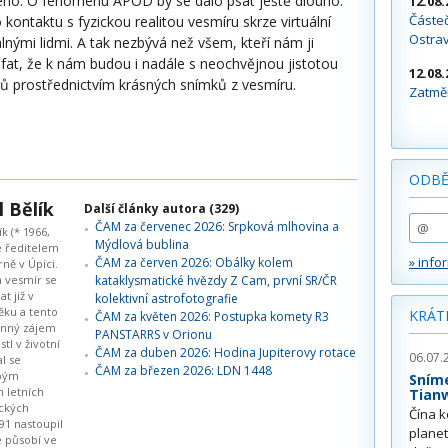
ěšeno. O fenoménu APOD by se dalo psát ještě dlouho.
12.08.
Částeč
ontaktu s fyzickou realitou vesmíru skrze virtuální
Ostra
álnými lidmi. A tak nezbývá než všem, kteří nám ji
fat, že k nám budou i nadále s neochvějnou jistotou
12.08.
ů prostřednictvím krásných snímků z vesmíru.
Zatměn
ODBĚ
 Bělík
Další články autora (329)
ČAM za červenec 2026: Srpková mlhovina a
k (* 1966,
Mýdlová bublina
e ředitelem
» info
ČAM za červen 2026: Obálky kolem
ně v Úpici.
 vesmír se
kataklysmatické hvězdy Z Cam, první SR/ČR
at již v
kolektivní astrofotografie
ěku a tento
KRÁT
ČAM za květen 2026: Postupka komety R3
inný zájem
PANSTARRS v Orionu
tl v životní
ČAM za duben 2026: Hodina Jupiterovy rotace
06.07.
al se
ČAM za březen 2026: LDN 1448
bým
Sním
 letních
Tian
ckých
Čína k
91 nastoupil
plane
e působí ve