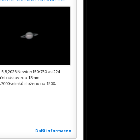
 5,8,2026.Newton150/750 asi224
kční nástavec a 18mm
.7000snímků složeno na 1500.
Další informace »