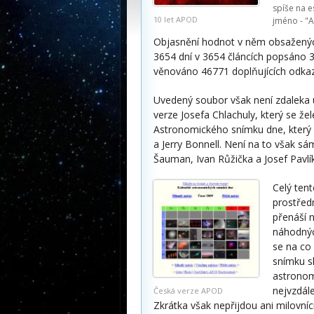
spíše na e
10 let APOD
jméno -
"A
Objasnění hodnot v něm obsažených
3654 dní v 3654 článcích popsáno 3
věnováno 46771 doplňujících odkaz
Uvedený soubor však není zdaleka 
verze Josefa Chlachuly, který se že
Astronomického snímku dne, který
a Jerry Bonnell. Není na to však s
Šauman, Ivan Růžička a Josef Pavlík
Celý ten
prostřed
přenáší 
náhodnýc
se na co
snímku s
astronom
nejvzdále
Česká verze APOD
Zkrátka však nepřijdou ani milovníci