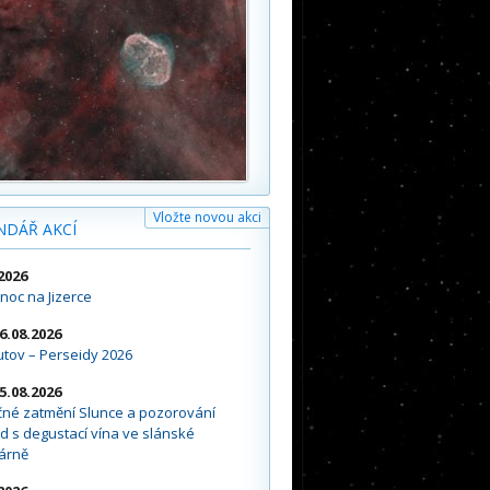
Vložte novou akci
NDÁŘ AKCÍ
2026
noc na Jizerce
16.08.2026
tov – Perseidy 2026
15.08.2026
čné zatmění Slunce a pozorování
d s degustací vína ve slánské
árně