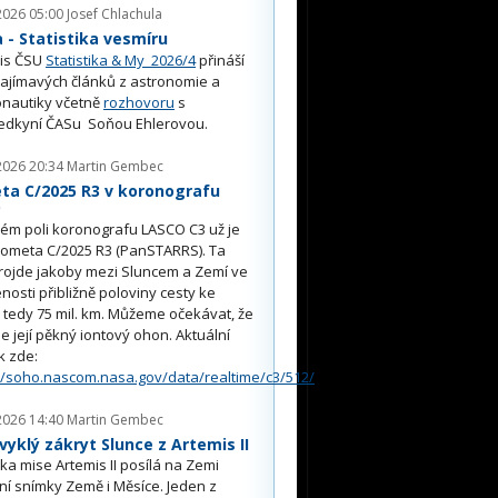
2026 05:00
Josef Chlachula
- Statistika vesmíru
is ČSU
Statistika & My 2026/4
přináší
ajímavých článků z astronomie a
nautiky včetně
rozhovoru
s
edkyní ČASu Soňou Ehlerovou.
2026 20:34
Martin Gembec
ta C/2025 R3 v koronografu
O
ém poli koronografu LASCO C3 už je
kometa C/2025 R3 (PanSTARRS). Ta
rojde jakoby mezi Sluncem a Zemí ve
nosti přibližně poloviny cesty ke
, tedy 75 mil. km. Můžeme očekávat, že
e její pěkný iontový ohon. Aktuální
k zde:
//soho.nascom.nasa.gov/data/realtime/c3/512/
2026 14:40
Martin Gembec
yklý zákryt Slunce z Artemis II
a mise Artemis II posílá na Zemi
ní snímky Země i Měsíce. Jeden z