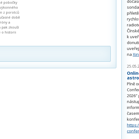
dočas
ké pobočky
sonda
 výkonného
en z porotců
přilet
oučasné době
rychlo
róny a
radiot
h pak zkouší
Čínské
 o historii
k uve
donuti
uveřej
na
Xi
25.05.
Onlin
astr
Plně o
Confe
2026" 
nástu
inform
časem 
konfe
https:
confe