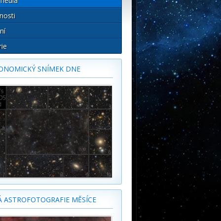
média
nosti
ní
rie
ONOMICKÝ SNÍMEK DNE
Á ASTROFOTOGRAFIE MĚSÍCE