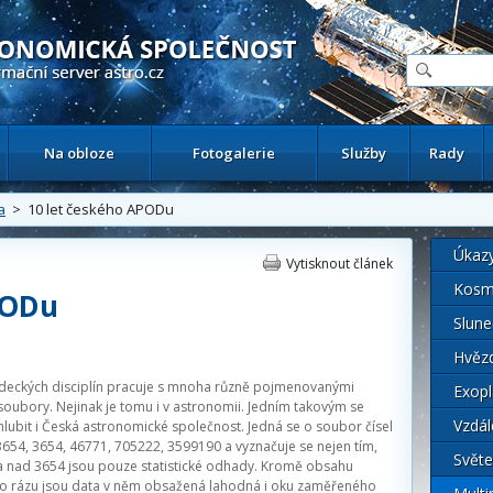
ační astronomický server
Na obloze
Fotogalerie
Služby
Rady
a
> 10 let českého APODu
Úkaz
Vytisknout článek
Kosm
PODu
Slune
Hvěz
ědeckých disciplín pracuje s mnoha různě pojmenovanými
Exopl
oubory. Nejinak je tomu i v astronomii. Jedním takovým se
Vzdál
ubit i Česká astronomické společnost. Jedná se o soubor čísel
3654, 3654, 46771, 705222, 3599190 a vyznačuje se nejen tím,
Světe
a nad 3654 jsou pouze statistické odhady. Kromě obsahu
 rázu jsou data v něm obsažená lahodná i oku zaměřeného