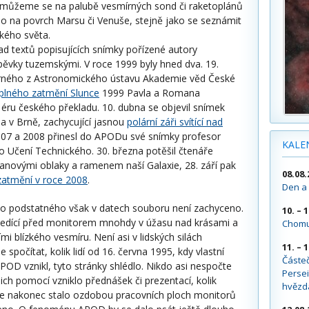
 můžeme se na palubě vesmírných sond či raketoplánů
o na povrch Marsu či Venuše, stejně jako se seznámit
kého světa.
d textů popisujících snímky pořízené autory
spěvky tuzemskými. V roce 1999 byly hned dva. 19.
rného z Astronomického ústavu Akademie věd České
úplného zatmění Slunce
1999 Pavla a Romana
 éru českého překladu. 10. dubna se objevil snímek
ia v Brně, zachycující jasnou
polární záři svítící nad
2007 a 2008 přinesl do APODu své snímky profesor
KALE
 Učení Technického. 30. března potěšil čtenáře
anovými oblaky a ramenem naší Galaxie, 28. září pak
08.08.
zatmění v roce 2008
.
Den a 
co podstatného však v datech souboru není zachyceno.
10. – 
sedící před monitorem mnohdy v úžasu nad krásami a
Chomu
mi blízkého vesmíru. Není asi v lidských silách
11. – 
 spočítat, kolik lidí od 16. června 1995, kdy vlastní
Částe
POD vznikl, tyto stránky shlédlo. Nikdo asi nespočte
Persei
ejich pomocí vzniklo přednášek či prezentací, kolik
hvězd
e nakonec stalo ozdobou pracovních ploch monitorů