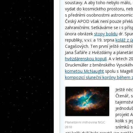
soustavy. A aby toho nebylo málo,
vydat do kosmického prostoru, neb
s předními osobnostmi astronomic
Český APOD však není pouze překla
zahraničními. Setkáváme se i s pří
února obrázek
stopy bolidu
dr. Spu
republiky, v.v.i. a 19. srpna
koláž z 
Cagašových. Ten první ještě nestihl
Jana Šafáře z Hvězdárny a planetár
hvězdárenskou kopulí
. A v letech 
Druckmüller z brněnského Vysokého
kometou McNaught
spolu s Magell
kompozicí sluneční koróny během 
Ještě ně
Čtenář, 
tajemství
jednoduše
projekt A
kolik s j
Planetární mlhovina NGC
snímků s
2818