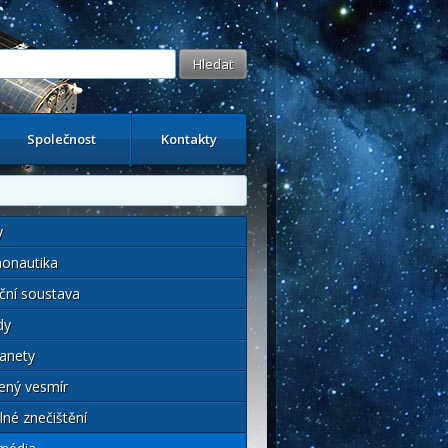
Společnost
Kontakty
y
onautika
ční soustava
dy
anety
ený vesmír
lné znečištění