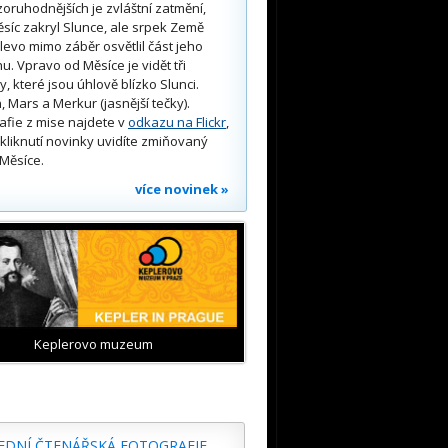
oruhodnějších je zvláštní zatmění,
síc zakryl Slunce, ale srpek Země
 vlevo mimo záběr osvětlil část jeho
u. Vpravo od Měsíce je vidět tři
y, které jsou úhlově blízko Slunci.
, Mars a Merkur (jasnější tečky).
afie z mise najdete v
odkazu na Flickr
,
kliknutí novinky uvidíte zmiňovaný
Měsíce.
více novinek »
Keplerovo muzeum
EDNÍ ČTENÁŘSKÁ FOTOGRAFIE