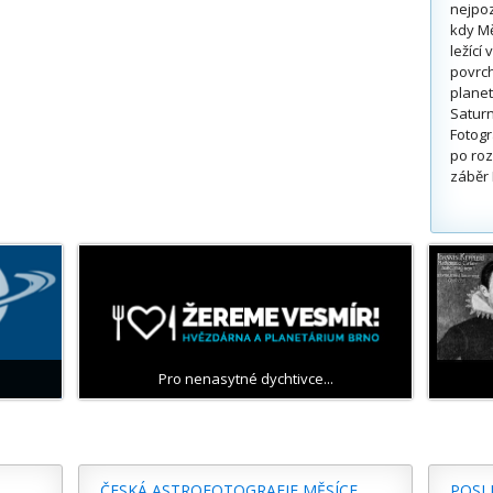
nejpoz
kdy Mě
ležící
povrch
planet
Saturn
Fotogr
po roz
záběr 
Pro nenasytné dychtivce...
ČESKÁ ASTROFOTOGRAFIE MĚSÍCE
POSL