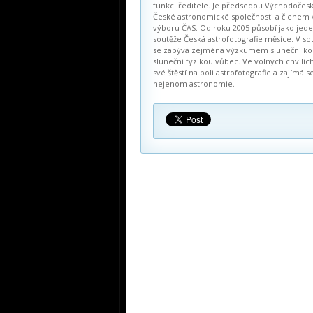
funkci ředitele. Je předsedou Východočes
České astronomické společnosti a členem
výboru ČAS. Od roku 2005 působí jako jed
soutěže Česká astrofotografie měsíce. V s
se zabývá zejména výzkumem sluneční ko
sluneční fyzikou vůbec. Ve volných chvílíc
své štěstí na poli astrofotografie a zajímá se
nejenom astronomie.