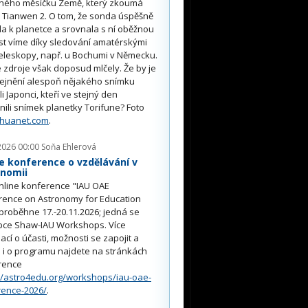
ného měsíčku Země, který zkoumá
 Tianwen 2. O tom, že sonda úspěšně
ěla k planetce a srovnala s ní oběžnou
st víme díky sledování amatérskými
eleskopy, např. u Bochumi v Německu.
 zdroje však doposud mlčely. Že by je
řejnění alespoň nějakého snímku
li Japonci, kteří ve stejný den
nili snímek planetky Torifune? Foto
nhuanet.com
.
2026 00:00
Soňa Ehlerová
e konference o vzdělávání v
onomii
nline konference "IAU OAE
rence on Astronomy for Education
proběhne 17.-20.11.2026; jedná se
pce Shaw-IAU Workshops. Více
ací o účasti, možnosti se zapojit a
i o programu najdete na stránkách
rence
//astro4edu.org/workshops/iau-oae-
rence-2026/
.