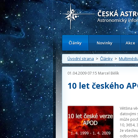
Česká astronomická společnost - Inform
Články
Novinky
Akce
Úvodní strana
>
Články
>
Multimédi
01.04.2009 07:15
Marcel Bělík
10 let českého A
Většina v
datovými s
může pochl
10, 3654, 
že všechn
odborného