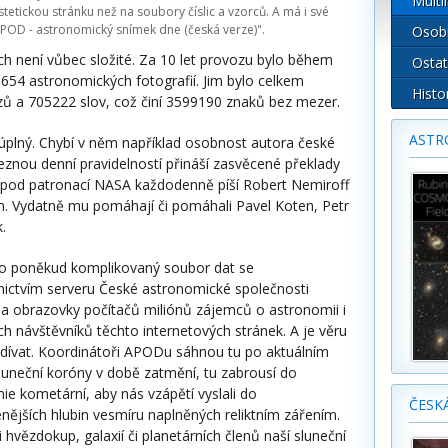
Multi
stetickou stránku než na soubory číslic a vzorců. A má i své
POD - astronomický snímek dne (česká verze)"
.
Osob
 není vůbec složité. Za 10 let provozu bylo během
Ostat
654 astronomických fotografií. Jim bylo celkem
Histo
ů a 705222 slov, což činí 3599190 znaků bez mezer.
ASTR
úplný. Chybí v něm například osobnost autora české
leznou denní pravidelností přináší zasvěcené překlady
 pod patronací NASA každodenně píší Robert Nemiroff
ám. Vydatně mu pomáhají či pomáhali Pavel Koten, Petr
.
to poněkud komplikovaný soubor dat se
nictvím serveru České astronomické společnosti
na obrazovky počítačů miliónů zájemců o astronomii i
h návštěvníků těchto internetových stránek. A je věru
 dívat. Koordinátoři APODu sáhnou tu po aktuálním
luneční koróny v době zatmění, tu zabrousí do
ie kometární, aby nás vzápětí vyslali do
ČESK
nějších hlubin vesmíru naplněných reliktním zářením.
 hvězdokup, galaxií či planetárních členů naší sluneční