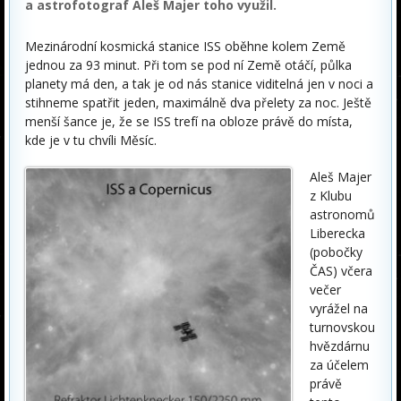
a astrofotograf Aleš Majer toho využil.
Mezinárodní kosmická stanice ISS oběhne kolem Země
jednou za 93 minut. Při tom se pod ní Země otáčí, půlka
planety má den, a tak je od nás stanice viditelná jen v noci a
stihneme spatřit jeden, maximálně dva přelety za noc. Ještě
menší šance je, že se ISS trefí na obloze právě do místa,
kde je v tu chvíli Měsíc.
Aleš Majer
z Klubu
astronomů
Liberecka
(pobočky
ČAS) včera
večer
vyrážel na
turnovskou
hvězdárnu
za účelem
právě