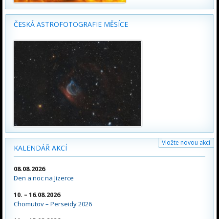
ČESKÁ ASTROFOTOGRAFIE MĚSÍCE
Vložte novou akci
KALENDÁŘ AKCÍ
08.08.2026
Den a noc na Jizerce
10. – 16.08.2026
Chomutov – Perseidy 2026