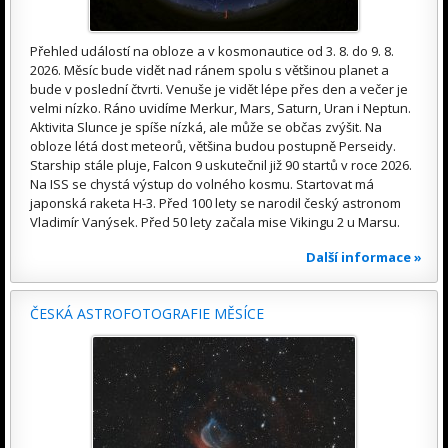
Přehled událostí na obloze a v kosmonautice od 3. 8. do 9. 8.
2026. Měsíc bude vidět nad ránem spolu s většinou planet a
bude v poslední čtvrti. Venuše je vidět lépe přes den a večer je
velmi nízko. Ráno uvidíme Merkur, Mars, Saturn, Uran i Neptun.
Aktivita Slunce je spíše nízká, ale může se občas zvýšit. Na
obloze létá dost meteorů, většina budou postupně Perseidy.
Starship stále pluje, Falcon 9 uskutečnil již 90 startů v roce 2026.
Na ISS se chystá výstup do volného kosmu. Startovat má
japonská raketa H-3. Před 100 lety se narodil český astronom
Vladimír Vanýsek. Před 50 lety začala mise Vikingu 2 u Marsu.
Další informace »
ČESKÁ ASTROFOTOGRAFIE MĚSÍCE