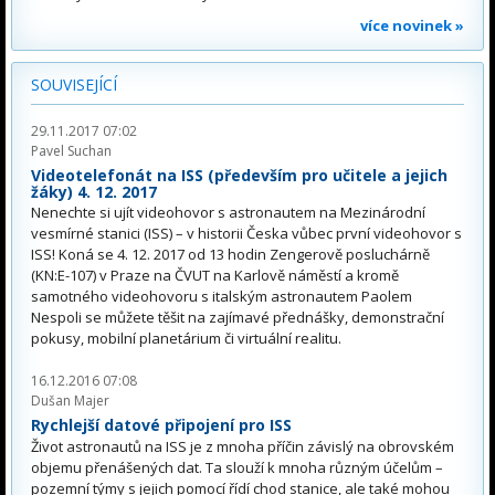
více novinek »
SOUVISEJÍCÍ
29.11.2017 07:02
Pavel Suchan
Videotelefonát na ISS (především pro učitele a jejich
žáky) 4. 12. 2017
Nenechte si ujít videohovor s astronautem na Mezinárodní
vesmírné stanici (ISS) – v historii Česka vůbec první videohovor s
ISS! Koná se 4. 12. 2017 od 13 hodin Zengerově posluchárně
(KN:E-107) v Praze na ČVUT na Karlově náměstí a kromě
samotného videohovoru s italským astronautem Paolem
Nespoli se můžete těšit na zajímavé přednášky, demonstrační
pokusy, mobilní planetárium či virtuální realitu.
16.12.2016 07:08
Dušan Majer
Rychlejší datové připojení pro ISS
Život astronautů na ISS je z mnoha příčin závislý na obrovském
objemu přenášených dat. Ta slouží k mnoha různým účelům –
pozemní týmy s jejich pomocí řídí chod stanice, ale také mohou