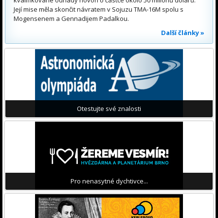
Její mise měla skončit návratem v Sojuzu TMA-16M spolu s
Mogensenem a Gennadijem Padalkou.
Další články »
Otestujte své znalosti
Pro nenasytné dychtivce...