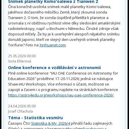
Snímek planetky Komo'oalewa z Tianwen 2
Čína konečně uvolnila snímek malé planetky Komo'oalewa,
jakéhosi dočasného měsíčku Země, který zkoumá sonda
Tianwen 2. O tom, že sonda úspěšně přiletěla k planetce a
srovnala s ní oběžnou rychlost víme díky sledování amatérskými
radioteleskopy, např. u Bochumi v Německu. Čínské zdroje však
doposud mlčely. Že by je k uveřejnění alespoň nějakého snímku
donutili Japonci, kteří ve stejný den uveřejnili snímek planetky
Torifune? Foto na
Xinhuanet.com
.
25.05.2026 00:00
Soňa Ehlerová
Online konference o vzdělávání v astronomii
Plně online konference "IAU OAE Conference on Astronomy for
Education 2026" proběhne 17.-20.11.2026; jedná se nástupce
Shaw-IAU Workshops. Více informací o účasti, možnosti se
zapojit a časem i o programu najdete na stránkách konference
https://astro4edu.org/workshops/iau-oae-conference-2026/
.
24.04.2026 05:00
Josef Chlachula
Téma - Statistika vesmíru
Časopis ČSU
Statistika & My 2026/4
přináší řadu zajímavých
článků z astronomie a kosmonautiky včetně
rozhovoru
s