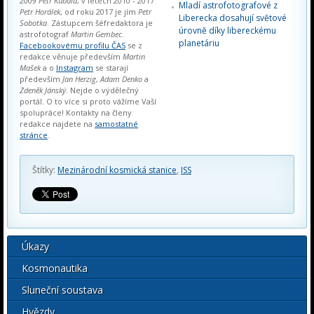
2009
Petr Kubala
, v letech 2010 - 2017
Mladí astrofotografové z
Petr Horálek
, od roku 2017 je jím
Petr
Liberecka dosahují světové
Sobotka
. Zástupcem šéfredaktora je
úrovně díky libereckému
astrofotograf
Martin Gembec
.
planetáriu
Facebookovému profilu ČAS
se z
redakce věnuje především
Martin
Mašek
a o
Instagram
se starají
především
Jan Herzig
,
Adam Denko
a
Zdeněk Jánský
. Nejde o výdělečný
portál. O to více si proto vážíme Vaší
spolupráce! Kontakty na členy
redakce najdete na
samostatné
stránce
.
Štítky:
Mezinárodní kosmická stanice
,
ISS
Úkazy
Kosmonautika
Sluneční soustava
Hvězdy