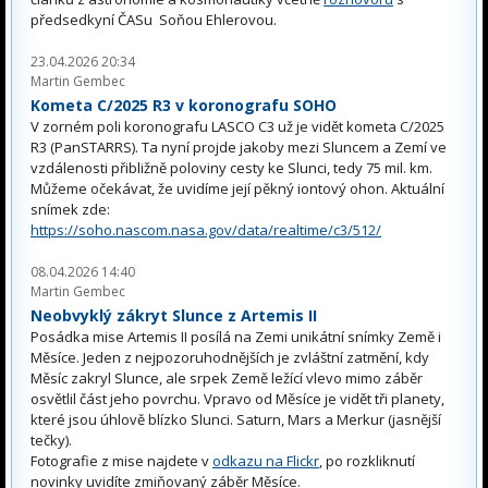
předsedkyní ČASu Soňou Ehlerovou.
23.04.2026 20:34
Martin Gembec
Kometa C/2025 R3 v koronografu SOHO
V zorném poli koronografu LASCO C3 už je vidět kometa C/2025
R3 (PanSTARRS). Ta nyní projde jakoby mezi Sluncem a Zemí ve
vzdálenosti přibližně poloviny cesty ke Slunci, tedy 75 mil. km.
Můžeme očekávat, že uvidíme její pěkný iontový ohon. Aktuální
snímek zde:
https://soho.nascom.nasa.gov/data/realtime/c3/512/
08.04.2026 14:40
Martin Gembec
Neobvyklý zákryt Slunce z Artemis II
Posádka mise Artemis II posílá na Zemi unikátní snímky Země i
Měsíce. Jeden z nejpozoruhodnějších je zvláštní zatmění, kdy
Měsíc zakryl Slunce, ale srpek Země ležící vlevo mimo záběr
osvětlil část jeho povrchu. Vpravo od Měsíce je vidět tři planety,
které jsou úhlově blízko Slunci. Saturn, Mars a Merkur (jasnější
tečky).
Fotografie z mise najdete v
odkazu na Flickr
, po rozkliknutí
novinky uvidíte zmiňovaný záběr Měsíce.