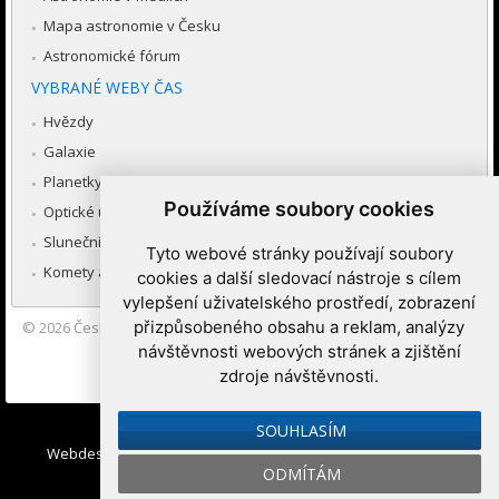
Mapa astronomie v Česku
Astronomické fórum
VYBRANÉ WEBY ČAS
Hvězdy
Galaxie
Planetky
Používáme soubory cookies
Optické úkazy v atmosféře
Sluneční soustava
Tyto webové stránky používají soubory
Komety a meteory
cookies a další sledovací nástroje s cílem
vylepšení uživatelského prostředí, zobrazení
přizpůsobeného obsahu a reklam, analýzy
© 2026
Česká astronomická společnost
|
Hvězdárna a planetárium
Brno spolupracuje se serverem Astro.cz
návštěvnosti webových stránek a zjištění
zdroje návštěvnosti.
Nastavení cookies
SOUHLASÍM
Webdesign:
Medio interactive
, Redakční systém
Ibis CMS
:
ODMÍTÁM
WebConsult.cz