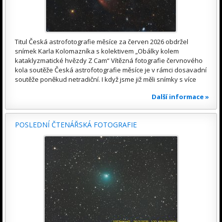
Titul Česká astrofotografie měsíce za červen 2026 obdržel
snímek Karla Kolomazníka s kolektivem „Obálky kolem
kataklyzmatické hvězdy Z Cam“ Vítězná fotografie červnového
kola soutěže Česká astrofotografie měsíce je v rámci dosavadní
soutěže poněkud netradiční. I když jsme již měli snímky s více
Další informace »
POSLEDNÍ ČTENÁŘSKÁ FOTOGRAFIE