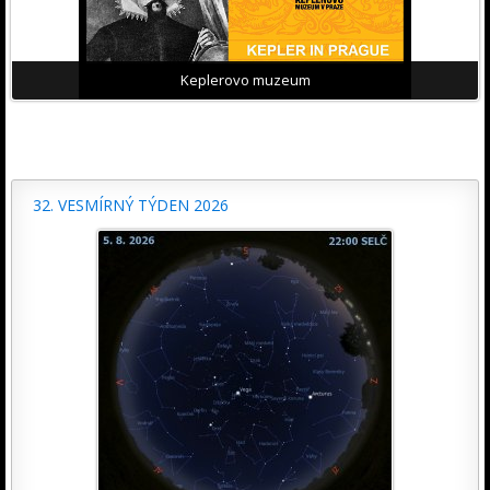
Keplerovo muzeum
32. VESMÍRNÝ TÝDEN 2026