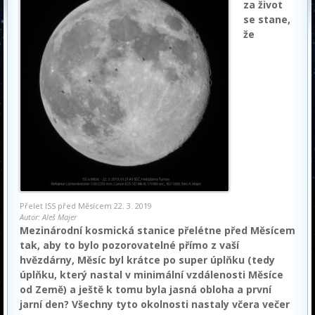
za život
se stane,
že
Přelet ISS před Měsícem 22. 3. 2019
Autor: Aleš Majer
Mezinárodní kosmická stanice přelétne před Měsícem
tak, aby to bylo pozorovatelné přímo z vaší
hvězdárny, Měsíc byl krátce po super úplňku (tedy
úplňku, který nastal v minimální vzdálenosti Měsíce
od Země) a ještě k tomu byla jasná obloha a první
jarní den? Všechny tyto okolnosti nastaly včera večer