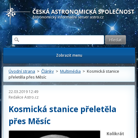
Česká astronomická společnost - Informační astronomický server
Zobrazit menu
Úvodní strana
>
Články
>
Multimédia
> Kosmická stanice
přeletěla přes Měsíc
22.03.2019 12:49
Redakce Astro.cz
Kosmická stanice přeletěla
přes Měsíc
Kolikrát