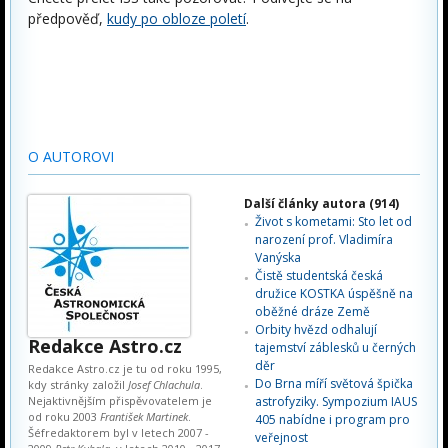
předpověď,
kudy po obloze poletí
.
O AUTOROVI
Další články autora (914)
Život s kometami: Sto let od
narození prof. Vladimíra
Vanýska
Čistě studentská česká
družice KOSTKA úspěšně na
oběžné dráze Země
Orbity hvězd odhalují
Redakce Astro.cz
tajemství záblesků u černých
děr
Redakce Astro.cz je tu od roku 1995,
Do Brna míří světová špička
kdy stránky založil
Josef Chlachula
.
Nejaktivnějším přispěvovatelem je
astrofyziky. Sympozium IAUS
od roku 2003
František Martinek
.
405 nabídne i program pro
Šéfredaktorem byl v letech 2007 -
veřejnost