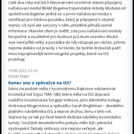
Celé dva roky má být k Mezinárodní vesmírné stanici připojený
nafukovací modul BEAM (Bigelow Expendable Activity Module) od
společnosti Bigelow. Jedná se o první nafukovací modul s
certifikací pro lidskou posádku, který je připojený k obytné
stanici. Už nyní ale senzory v něm umístěné přináší cenné
informace. Hlavním cílem je ověřit, zda jsou nafukovací moduly
bezpečné a využitelné pro budoucí průzkum vesmíru. Modul
sice není příliš velký a posádka do něj vstupuje jen občas, přesto
nejsme daleko od pravdy s tvrzením, že tenhle drobeček patří
mezi nejzajímavější technologické projekty, které na ISS
probíhají.
19.05.2015 12:19
Dušan Majer
Konec snu o zpěvačce na ISS?
Letos na podzim měla z kosmodromu Bajkonur odstartovat
kosmická loď Sojuz TMA-18M, která měla na ISS dopravit
ruského kosmonauta Sergeje Volkova, jeho dánského kolegu
Andrease Mogensena a zpěvačku Sarah Brightman – devátého
platícího návštěvníka ISS a teprve druhou ženu v této roli.
Stanice by se tak po šesti letech dočkala návštěvy kosmického
turisty. Součástí desetidenního pobytu mělo být i pěvecké
vystoupení. Detaily smlouvy sice nejsou veřejné, ale
kvalifikované odhady hovoří o částce okolo 50 milionů dolarů.