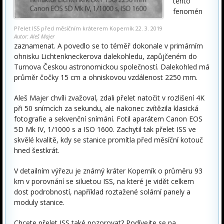
tento
fenomén
Přelet ISS před měsíčním kráterem Koperník 22. 3. 2019
Autor: Aleš Majer
zaznamenat. A povedlo se to téměř dokonale v primárním
ohnisku Lichtenkneckerova dalekohledu, zapůjčeném do
Turnova Českou astronomickou společností. Dalekohled má
průměr čočky 15 cm a ohniskovou vzdálenost 2250 mm.
Aleš Majer chvíli zvažoval, zdali přelet natočit v rozlišení 4K
při 50 snímcích za sekundu, ale nakonec zvítězila klasická
fotografie a sekvenční snímání. Fotil aparátem Canon EOS
5D Mk IV, 1/1000 s a ISO 1600. Zachytil tak přelet ISS ve
skvělé kvalitě, kdy se stanice promítla před měsíční kotouč
hned šestkrát.
V detailním výřezu je známý kráter Koperník o průměru 93
km v porovnání se siluetou ISS, na které je vidět celkem
dost podrobností, například roztažené solární panely a
moduly stanice.
Chcete přelet ISS také pozorovat? Podívejte se na