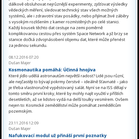
dálkově obsluhovat nejrůznější experimenty, zjišťovat výsledky
vědeckých měření, sledovat technický stav všech možných
systémů, ale i zdravotní stav posádky, nebo přijímat živé záběry
s vysokým rozlišením z kamer rozmístěných po celé stanici.
Každý kousek těchto dat cestuje na zemi poměrně
komplikovanou cestou přes systém Space Network a již brzy se
stanice dočká zdvojnásobení objemu dat, které může přenést
za jedinou sekundu.
08.12.2016 07:20
Dušan Majer
Kosmonautika pomáhá: Účinná hnojiva
Které jídlo udělá astronautům největší radost? Lidé jsou různí,
ale nejčastěji to bývají pokrmy čerstvé – ideálně šťavnaté – jako
je třeba vlastnoručně vypěstovaný salát. Nyní se na ISS dělají v
tomto směru první kroky, které by mohly najít využití v příštích
desetiletích, až se lidstvo vydá na delší toulky vesmírem. Ovšem
nejen to: Kosmické zemědělství může pomáhat zemědělcům
pozemským.
23.11.2016 12:09
Dušan Majer
Nafukovací modul už přináší první poznatky