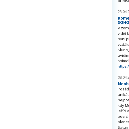
předs
23.04.
Kome
SOH
V zorn
vidět 
nyní p
vzdále
Slunci
uvidím
sníme
https:
08.04.
Neobv
Posádk
unikát
nejpoz
kdy Mě
ležící
povrch
planet
Saturn