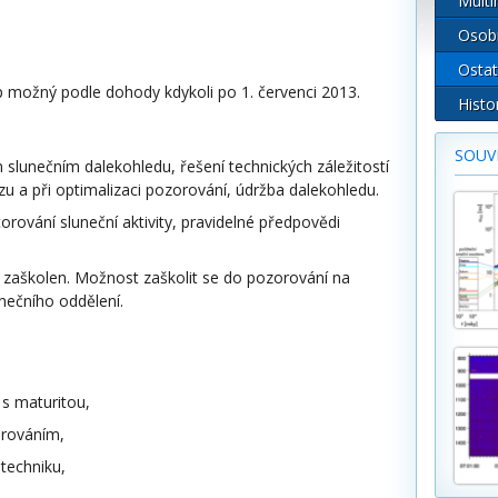
Multi
Osob
Ostat
p možný podle dohody kdykoli po 1. červenci 2013.
Histo
SOUVI
lunečním dalekohledu, řešení technických záležitostí
u a při optimalizaci pozorování, údržba dalekohledu.
orování sluneční aktivity, pravidelné předpovědi
 zaškolen. Možnost zaškolit se do pozorování na
unečního oddělení.
s maturitou,
rováním,
techniku,