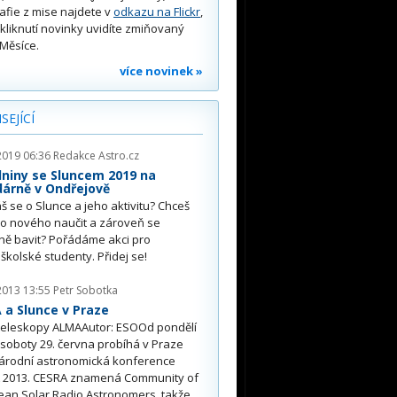
afie z mise najdete v
odkazu na Flickr
,
kliknutí novinky uvidíte zmiňovaný
Měsíce.
více novinek »
SEJÍCÍ
2019 06:36
Redakce Astro.cz
niny se Sluncem 2019 na
árně v Ondřejově
š se o Slunce a jeho aktivitu? Chceš
o nového naučit a zároveň se
ně bavit? Pořádáme akci pro
školské studenty. Přidej se!
2013 13:55
Petr Sobotka
a Slunce v Praze
teleskopy ALMAAutor: ESOOd pondělí
 soboty 29. června probíhá v Praze
árodní astronomická konference
 2013. CESRA znamená Community of
ean Solar Radio Astronomers, takže