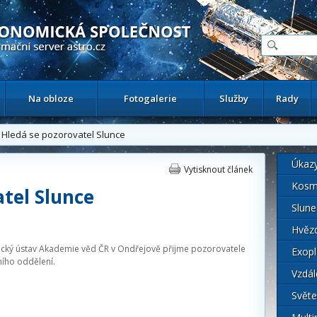
ační astronomický server
Na obloze
Fotogalerie
Služby
Rady
Hledá se pozorovatel Slunce
Úkaz
Vytisknout článek
Kosm
tel Slunce
Slune
Hvěz
cký ústav Akademie věd ČR v Ondřejově přijme pozorovatele
Exopl
ního oddělení.
Vzdál
Světe