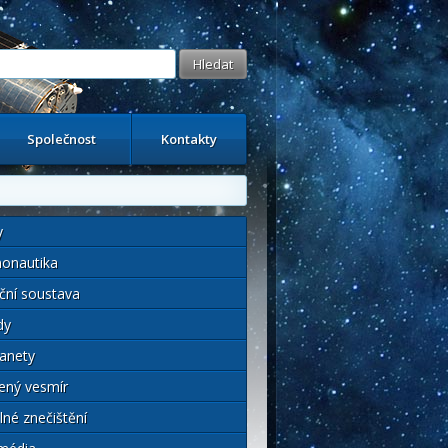
Společnost
Kontakty
y
onautika
ční soustava
dy
anety
ený vesmír
lné znečištění