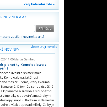
celý kalendář zde »
R NOVINEK A AKCÍ
rmace o zasílání novinek a akcí
Vložte svoji novinku
KÉ NOVINKY
2026 11:00
Martin Gembec
ek planetky Komo'oalewa z
wen 2
onečně uvolnila snímek malé
tky Komo'oalewa, jakéhosi
ného měsíčku Země, který zkoumá
 Tianwen 2. O tom, že sonda úspěšně
ěla k planetce a srovnala s ní oběžnou
st víme díky sledování amatérskými
eleskopy, např. u Bochumi v Německu.
 zdroje však doposud mlčely. Že by je