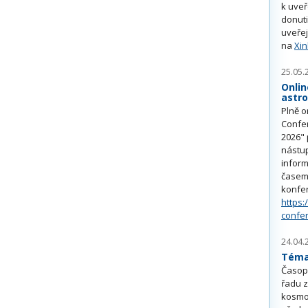
k uve
donuti
uveřej
na
Xi
25.05.
Onlin
astr
Plně o
Confe
2026" 
nástu
inform
časem 
konfe
https:
confe
24.04.
Téma 
Časop
řadu z
kosmo