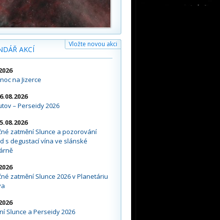
Vložte novou akci
NDÁŘ AKCÍ
2026
noc na Jizerce
16.08.2026
tov – Perseidy 2026
15.08.2026
čné zatmění Slunce a pozorování
d s degustací vína ve slánské
árně
2026
né zatmění Slunce 2026 v Planetáriu
va
2026
í Slunce a Perseidy 2026