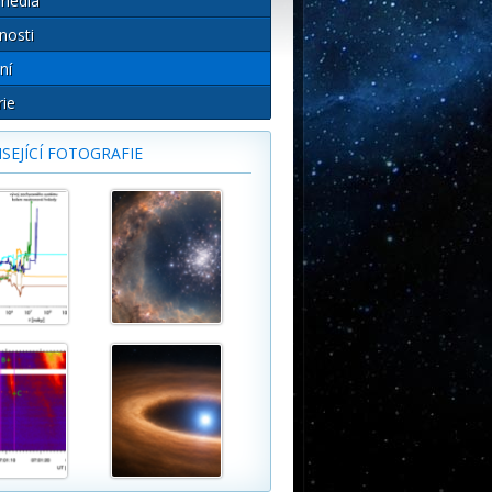
média
nosti
ní
rie
SEJÍCÍ FOTOGRAFIE