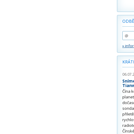
ODBĚ
» info
KRÁT
06.07.
Sním
Tian
Čína k
plane
dočas
sonda
přilet
rychlo
radiot
Čínské