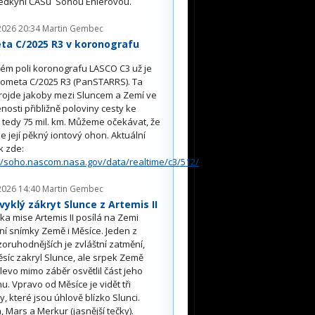
edkyní ČASu Soňou Ehlerovou.
2026 20:34
Martin Gembec
ta C/2025 R3 v koronografu
O
ém poli koronografu LASCO C3 už je
kometa C/2025 R3 (PanSTARRS). Ta
rojde jakoby mezi Sluncem a Zemí ve
nosti přibližně poloviny cesty ke
, tedy 75 mil. km. Můžeme očekávat, že
e její pěkný iontový ohon. Aktuální
k zde:
//soho.nascom.nasa.gov/data/realtime/c3/512/
2026 14:40
Martin Gembec
yklý zákryt Slunce z Artemis II
a mise Artemis II posílá na Zemi
ní snímky Země i Měsíce. Jeden z
oruhodnějších je zvláštní zatmění,
síc zakryl Slunce, ale srpek Země
 vlevo mimo záběr osvětlil část jeho
u. Vpravo od Měsíce je vidět tři
y, které jsou úhlově blízko Slunci.
, Mars a Merkur (jasnější tečky).