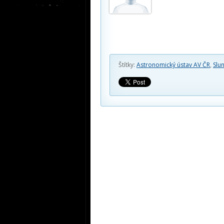
Štítky:
Astronomický ústav AV ČR
,
Slu