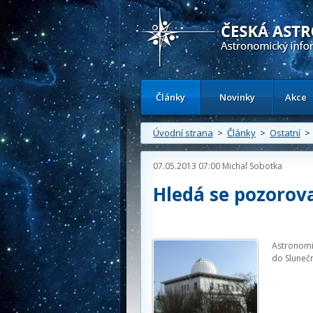
Česká astronomická společnost - Inform
Články
Novinky
Akce
Úvodní strana
>
Články
>
Ostatní
> 
07.05.2013 07:00
Michal Sobotka
Hledá se pozorova
Astronomi
do Sluneč