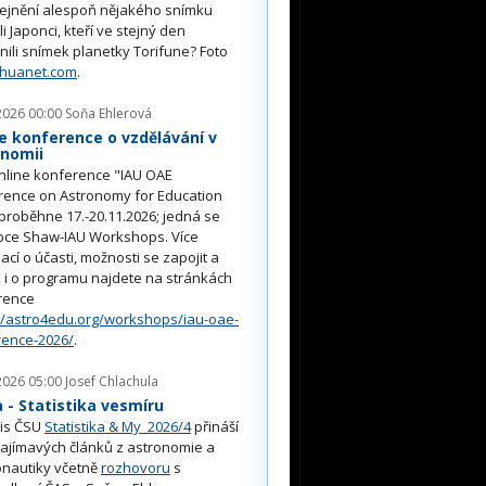
řejnění alespoň nějakého snímku
li Japonci, kteří ve stejný den
nili snímek planetky Torifune? Foto
nhuanet.com
.
2026 00:00
Soňa Ehlerová
e konference o vzdělávání v
onomii
nline konference "IAU OAE
rence on Astronomy for Education
proběhne 17.-20.11.2026; jedná se
pce Shaw-IAU Workshops. Více
ací o účasti, možnosti se zapojit a
i o programu najdete na stránkách
rence
//astro4edu.org/workshops/iau-oae-
rence-2026/
.
2026 05:00
Josef Chlachula
- Statistika vesmíru
is ČSU
Statistika & My 2026/4
přináší
ajímavých článků z astronomie a
nautiky včetně
rozhovoru
s