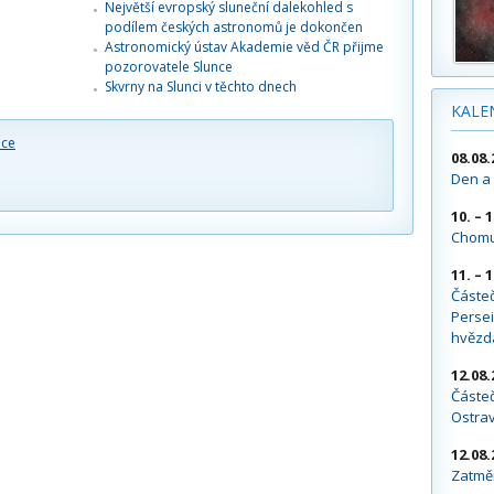
Největší evropský sluneční dalekohled s
podílem českých astronomů je dokončen
Astronomický ústav Akademie věd ČR přijme
pozorovatele Slunce
Skvrny na Slunci v těchto dnech
KALE
nce
08.08.
Den a 
10. – 
Chomu
11. – 
Částe
Persei
hvězd
12.08.
Částeč
Ostra
12.08.
Zatměn