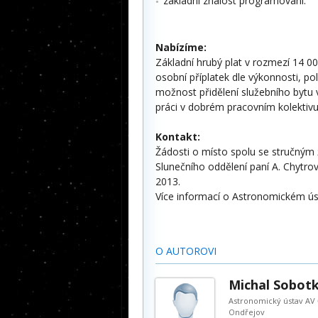
základní znalost programování.
Nabízíme:
Základní hrubý plat v rozmezí 14 00
osobní příplatek dle výkonnosti, p
možnost přidělení služebního bytu 
práci v dobrém pracovním kolektiv
Kontakt:
Žádosti o místo spolu se stručným 
Slunečního oddělení paní A. Chytro
2013.
Více informací o Astronomickém ús
O AUTOROVI
Michal Sobot
Astronomický ústav AV 
Ondřejov