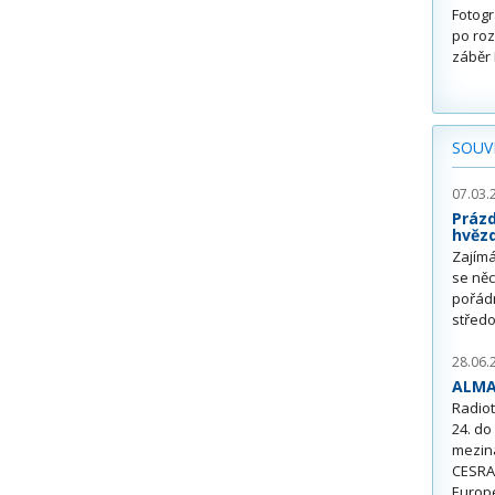
Fotogr
po roz
záběr 
SOUVI
07.03.
Prázd
hvězd
Zajímá
se něc
pořád
středo
28.06.
ALMA 
Radio
24. do
mezin
CESRA
Europ