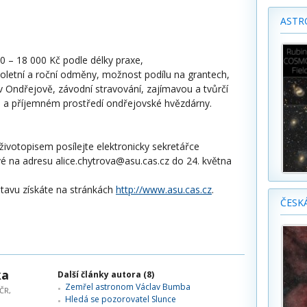
ASTR
0 – 18 000 Kč podle délky praxe,
ololetní a roční odměny, možnost podílu na grantech,
v Ondřejově, závodní stravování, zajímavou a tvůrčí
u a příjemném prostředí ondřejovské hvězdárny.
životopisem posílejte elektronicky sekretářce
vé na adresu alice.chytrova@asu.cas.cz do 24. května
tavu získáte na stránkách
http://www.asu.cas.cz
.
ČESK
ka
Další články autora (8)
Zemřel astronom Václav Bumba
ČR,
Hledá se pozorovatel Slunce