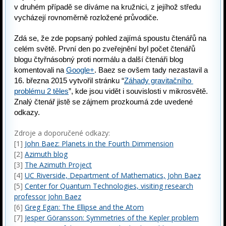
v druhém případě se díváme na kružnici, z jejíhož středu 
vycházejí rovnoměrně rozložené průvodiče.
Zdá se, že zde popsaný pohled zajímá spoustu čtenářů na 
celém světě. První den po zveřejnění byl počet čtenářů 
blogu čtyřnásobný proti normálu a další čtenáři blog 
komentovali na 
Google+
. Baez se ovšem tady nezastavil a 
16. března 2015 vytvořil stránku “
Záhady gravitačního 
problému 2 těles
”, kde jsou vidět i souvislosti v mikrosvětě. 
Znalý čtenář jistě se zájmem prozkoumá zde uvedené 
odkazy.
Zdroje a doporučené odkazy:
[1]
John Baez: Planets in the Fourth Dimmension
[2]
Azimuth blog
[3]
The Azimuth Project
[4]
UC Riverside, Department of Mathematics, John Baez
[5]
Center for Quantum Technologies, visiting research
professor John Baez
[6]
Greg Egan: The Ellipse and the Atom
[7]
Jesper Göransson: Symmetries of the Kepler problem