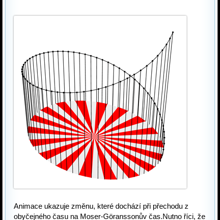
Animace ukazuje změnu, které dochází při přechodu z 
obyčejného času na Moser-Göranssonův čas.Nutno říci, že 