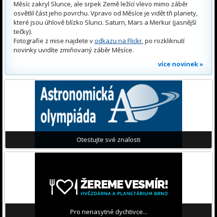
Měsíc zakryl Slunce, ale srpek Země ležící vlevo mimo záběr
osvětlil část jeho povrchu. Vpravo od Měsíce je vidět tři planety,
které jsou úhlově blízko Slunci. Saturn, Mars a Merkur (jasnější
tečky).
Fotografie z mise najdete v
odkazu na Flickr
, po rozkliknutí
novinky uvidíte zmiňovaný záběr Měsíce.
více novinek »
Otestujte své znalosti
Pro nenasytné dychtivce...