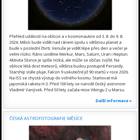
Přehled událostí na obloze a v kosmonautice od 3. 8. do 9. 8.
2026. Měsíc bude vidět nad ránem spolu s většinou planet a
bude v poslední čtvrti. Venuše je vidět lépe přes den a večer je
velmi nízko. Ráno uvidíme Merkur, Mars, Saturn, Uran i Neptun.
Aktivita Slunce je spíše nízká, ale může se občas zvýšit. Na
obloze létá dost meteorů, většina budou postupně Perseidy.
Starship stále pluje, Falcon 9 uskutečnil již 90 startů v roce 2026.
Na ISS se chystá výstup do volného kosmu. Startovat má
japonská raketa H-3. Před 100 lety se narodil český astronom
Vladimír Vanýsek. Před 50 lety začala mise Vikingu 2 u Marsu.
Další informace »
ČESKÁ ASTROFOTOGRAFIE MĚSÍCE