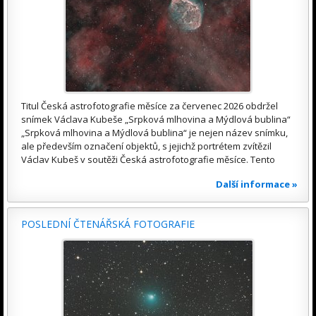
Titul Česká astrofotografie měsíce za červenec 2026 obdržel
snímek Václava Kubeše „Srpková mlhovina a Mýdlová bublina“
„Srpková mlhovina a Mýdlová bublina“ je nejen název snímku,
ale především označení objektů, s jejichž portrétem zvítězil
Václav Kubeš v soutěži Česká astrofotografie měsíce. Tento
Další informace »
POSLEDNÍ ČTENÁŘSKÁ FOTOGRAFIE