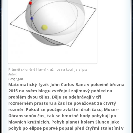
Průmět skloněné hlavní kružnice na kouli je elipsa
Autor:
Greg Egan
Matematický fyzik John Carlos Baez v polovině března
2015 na svém blogu zveřejnil zajímavý pohled na
problém dvou těles. Děje se odehrávají v tří
rozměrném prostoru a čas lze považovat za čtvrtý
rozměr. Pokud se použije zvláštní druh času, Moser-
Göranssonův čas, tak se hmotné body pohybují po
hlavních kružnicích. Pohyb planet kolem Slunce jako
pohyb po elipse poprvé popsal před čtyřmi staletími v