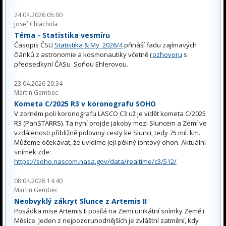
24.04.2026 05:00
Josef Chlachula
Téma - Statistika vesmíru
Časopis ČSU
Statistika & My 2026/4
přináší řadu zajímavých
článků z astronomie a kosmonautiky včetně
rozhovoru
s
předsedkyní ČASu Soňou Ehlerovou.
23.04.2026 20:34
Martin Gembec
Kometa C/2025 R3 v koronografu SOHO
V zorném poli koronografu LASCO C3 už je vidět kometa C/2025
R3 (PanSTARRS). Ta nyní projde jakoby mezi Sluncem a Zemí ve
vzdálenosti přibližně poloviny cesty ke Slunci, tedy 75 mil. km.
Můžeme očekávat, že uvidíme její pěkný iontový ohon. Aktuální
snímek zde:
https://soho.nascom.nasa.gov/data/realtime/c3/512/
08.04.2026 14:40
Martin Gembec
Neobvyklý zákryt Slunce z Artemis II
Posádka mise Artemis II posílá na Zemi unikátní snímky Země i
Měsíce. Jeden z nejpozoruhodnějších je zvláštní zatmění, kdy