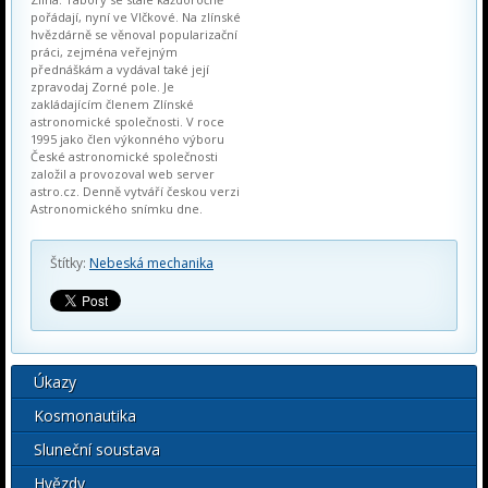
pořádají, nyní ve Vlčkové. Na zlínské
hvězdárně se věnoval popularizační
práci, zejména veřejným
přednáškám a vydával také její
zpravodaj Zorné pole. Je
zakládajícím členem Zlínské
astronomické společnosti. V roce
1995 jako člen výkonného výboru
České astronomické společnosti
založil a provozoval web server
astro.cz. Denně vytváří českou verzi
Astronomického snímku dne.
Štítky:
Nebeská mechanika
Úkazy
Kosmonautika
Sluneční soustava
Hvězdy