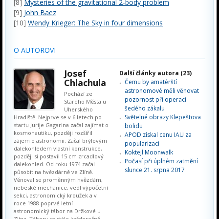
[8]
Mysteries of the gravitational 2-body problem
[9]
John Baez
[10]
Wendy Krieger: The Sky in four dimensions
O AUTOROVI
Josef
Další články autora (23)
Chlachula
Čemu by amatérští
astronomové měli věnovat
Pochází ze
pozornost při operaci
Starého Města u
šedého zákalu
Uherského
Světelné obrazy Klepeštova
Hradiště. Nejprve se v 6 letech po
startu Jurije Gagarina začal zajímat o
bolidu
kosmonautiku, později rozšířil
APOD získal cenu IAU za
zájem o astronomii. Začal brýlovým
popularizaci
dalekohledem vlastní konstrukce,
Koktejl Moonwalk
později si postavil 15 cm zrcadlový
Počasí při úplném zatmění
dalekohled. Od roku 1974 začal
slunce 21. srpna 2017
působit na hvězdárně ve Zlíně.
Věnoval se proměnným hvězdám,
nebeské mechanice, vedl výpočetní
sekci, astronomický kroužek a v
roce 1988 poprvé letní
astronomický tábor na Držkové u
Zlína. Tábory se stále každoročně