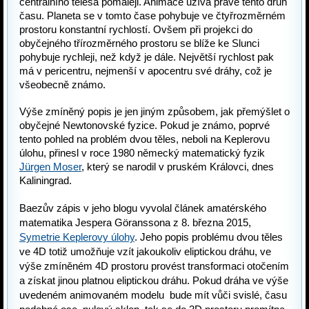
centrálního tělesa pomaleji. Animace užívá právě tento druh 
času. Planeta se v tomto čase pohybuje ve čtyřrozměrném 
prostoru konstantní rychlostí. Ovšem při projekci do 
obyčejného třírozměrného prostoru se blíže ke Slunci 
pohybuje rychleji, než když je dále. Největší rychlost pak 
má v pericentru, nejmenší v apocentru své dráhy, což je 
všeobecně známo. 
Výše zmíněný popis je jen jiným způsobem, jak přemýšlet o 
obyčejné Newtonovské fyzice. Pokud je známo, poprvé 
tento pohled na problém dvou těles, neboli na Keplerovu 
úlohu, přinesl v roce 1980 německý matematický fyzik 
Jürgen Moser
, který se narodil v pruském Královci, dnes 
Kaliningrad.
Baezův zápis v jeho blogu vyvolal článek amatérského 
matematika Jespera Göranssona z 8. března 2015, 
Symetrie Keplerovy úlohy
. Jeho popis problému dvou těles 
ve 4D totiž umožňuje vzít jakoukoliv eliptickou dráhu, ve 
výše zmíněném 4D prostoru provést transformaci otočením 
a získat jinou platnou eliptickou dráhu. Pokud dráha ve výše 
uvedeném animovaném modelu  bude mít vůči svislé, času 