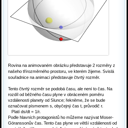
Rovina na animovaném obrázku představuje 2 rozměry z 
našeho třírozměrného prostoru, ve kterém žijeme. Svislá 
souřadnice na animaci představuje čtvrtý rozměr.
Tento čtvrtý rozměr se podobá času, ale není to čas. Na 
rozdíl od běžného času plyne v obráceném poměru 
vzdálenosti planety od Slunce; řekněme, že se bude 
označovat písmenem s, obyčejný čas t, průvodič r. 
   Platí ds/dt = 1/r. 
Podle hlavních protagonistů ho můžeme nazývat Moser-
Göranssonův
 čas. Tento čas plyne ve větší vzdálenosti od 