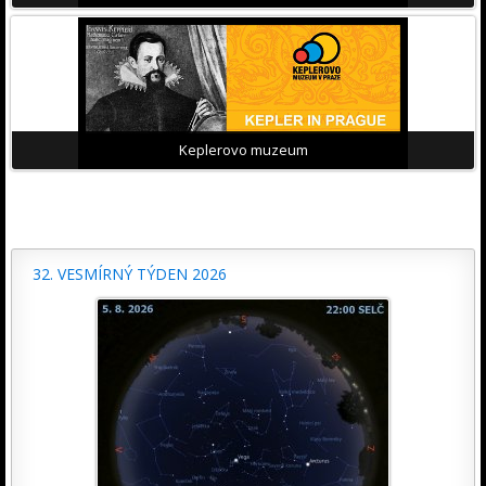
Keplerovo muzeum
32. VESMÍRNÝ TÝDEN 2026