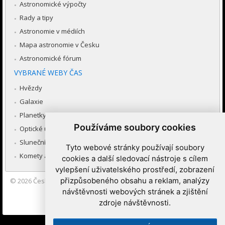
Astronomické výpočty
Rady a tipy
Astronomie v médiích
Mapa astronomie v Česku
Astronomické fórum
VYBRANÉ WEBY ČAS
Hvězdy
Galaxie
Planetky
Používáme soubory cookies
Optické úkazy v atmosféře
Sluneční soustava
Tyto webové stránky používají soubory
Komety a meteory
cookies a další sledovací nástroje s cílem
vylepšení uživatelského prostředí, zobrazení
přizpůsobeného obsahu a reklam, analýzy
© 2026
Česká astronomická společnost
|
Hvězdárna a planetárium
Brno spolupracuje se serverem Astro.cz
návštěvnosti webových stránek a zjištění
zdroje návštěvnosti.
Nastavení cookies