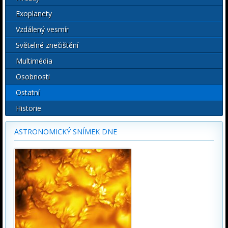
Exoplanety
Vzdálený vesmír
Světelné znečištění
Multimédia
Osobnosti
Ostatní
Historie
ASTRONOMICKÝ SNÍMEK DNE