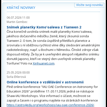
Vložte svoji novinku
KRÁTKÉ NOVINKY
06.07.2026 11:00
Martin Gembec
Snímek planetky Komo'oalewa z Tianwen 2
Čína konečně uvolnila snímek malé planetky Komo'oalewa,
jakéhosi dočasného měsíčku Země, který zkoumá sonda
Tianwen 2. O tom, že sonda úspěšně přiletěla k planetce a
srovnala s ní oběžnou rychlost víme díky sledování amatérskými
radioteleskopy, např. u Bochumi v Německu. Čínské zdroje však
doposud mlčely. Že by je k uveřejnění alespoň nějakého snímku
donutili Japonci, kteří ve stejný den uveřejnili snímek planetky
Torifune? Foto na
Xinhuanet.com
.
25.05.2026 00:00
Soňa Ehlerová
Online konference o vzdělávání v astronomii
Plně online konference "IAU OAE Conference on Astronomy for
Education 2026" proběhne 17.-20.11.2026; jedná se nástupce
Shaw-IAU Workshops. Více informací o účasti, možnosti se
zapojit a časem i o programu najdete na stránkách konference
https://astro4edu.org/workshops/iau-oae-conference-2026/
.