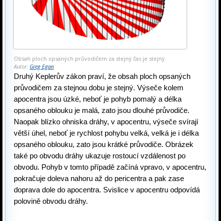
Obsah ploch opsaných průvodičem za stejný čas je stejný.
Autor:
Greg Egan
Druhý Keplerův zákon praví, že obsah ploch opsaných 
průvodičem za stejnou dobu je stejný. Výseče kolem 
apocentra jsou úzké, neboť je pohyb pomalý a délka 
opsaného oblouku je malá, zato jsou dlouhé průvodiče. 
Naopak blízko ohniska dráhy, v apocentru, výseče svírají 
větší úhel, neboť je rychlost pohybu velká, velká je i délka 
opsaného oblouku, zato jsou krátké průvodiče. Obrázek 
také po obvodu dráhy ukazuje rostoucí vzdálenost po 
obvodu. Pohyb v tomto případě začíná vpravo, v apocentru, 
pokračuje doleva nahoru až do pericentra a pak zase 
doprava dole do apocentra. Svislice v apocentru odpovídá 
polovině obvodu dráhy.