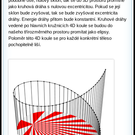
podobné ose, nulový sklon, tak se do 3D prostoru promítne 
jako kruhová dráha s nulovou excentricitou. Pokud se její 
sklon bude zvyšovat, tak se bude zvyšovat excentricita 
dráhy. Energie dráhy přitom bude konstantní. Kruhové dráhy 
vedené po hlavních kružnicích 4D koule se budou do 
našeho třírozměrného prostoru promítat jako elipsy. 
Poloměr této 4D koule se pro každé konkrétní těleso 
pochopitelně liší.