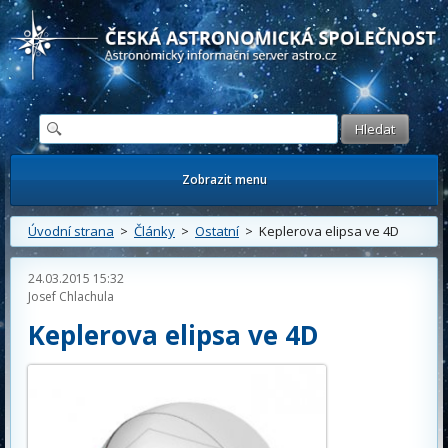
Česká astronomická společnost - Informační astronomický server
Zobrazit menu
Úvodní strana
>
Články
>
Ostatní
> Keplerova elipsa ve 4D
24.03.2015 15:32
Josef Chlachula
Keplerova elipsa ve 4D