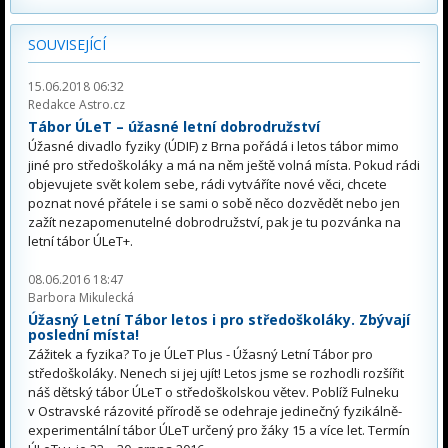
SOUVISEJÍCÍ
15.06.2018 06:32
Redakce Astro.cz
Tábor ÚLeT – úžasné letní dobrodružství
Úžasné divadlo fyziky (ÚDIF) z Brna pořádá i letos tábor mimo
jiné pro středoškoláky a má na něm ještě volná místa. Pokud rádi
objevujete svět kolem sebe, rádi vytváříte nové věci, chcete
poznat nové přátele i se sami o sobě něco dozvědět nebo jen
zažít nezapomenutelné dobrodružství, pak je tu pozvánka na
letní tábor ÚLeT+.
08.06.2016 18:47
Barbora Mikulecká
Úžasný Letní Tábor letos i pro středoškoláky. Zbývají
poslední místa!
Zážitek a fyzika? To je ÚLeT Plus - Úžasný Letní Tábor pro
středoškoláky. Nenech si jej ujít! Letos jsme se rozhodli rozšířit
náš dětský tábor ÚLeT o středoškolskou větev. Poblíž Fulneku
v Ostravské rázovité přírodě se odehraje jedinečný fyzikálně-
experimentální tábor ÚLeT určený pro žáky 15 a více let. Termín