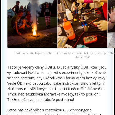
Pokusy se střelným prachem, kuchyňská chemie, tekutý dusík a podobně
Autor: ÚDiF
Tábor je vedený členy ÚDiFu, Divadla fyziky ÚDiF, kteří jsou
vystudovaní fyzici a dnes jezdí s experimenty jako kočovné
science centrum, aby ukázali krásu fyziky všem bez výjimky.
Vedle ÚDiFáků vedou tábor také Instruktoři Brno s letitými
zkušenostmi zážitkových akcí - jestli ti něco říká šifrovačka
Tmou neb zážitkovka Moravské hvozdy, tak to jsou oni.
Takže o zábavu je na táboře postaráno!
Letos nás čeká výlet s cestovkou CK Schrödinger a