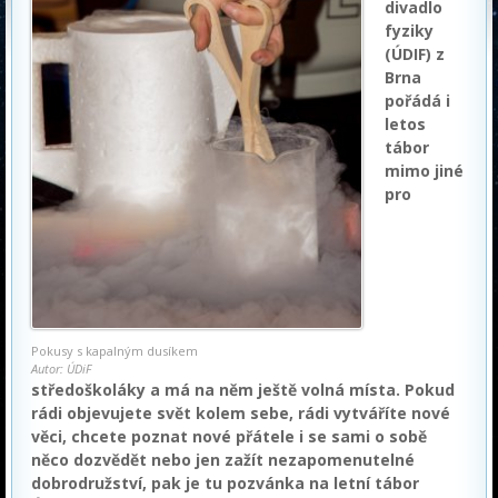
divadlo
fyziky
(ÚDIF) z
Brna
pořádá i
letos
tábor
mimo jiné
pro
Pokusy s kapalným dusíkem
Autor: ÚDiF
středoškoláky a má na něm ještě volná místa. Pokud
rádi objevujete svět kolem sebe, rádi vytváříte nové
věci, chcete poznat nové přátele i se sami o sobě
něco dozvědět nebo jen zažít nezapomenutelné
dobrodružství, pak je tu pozvánka na letní tábor