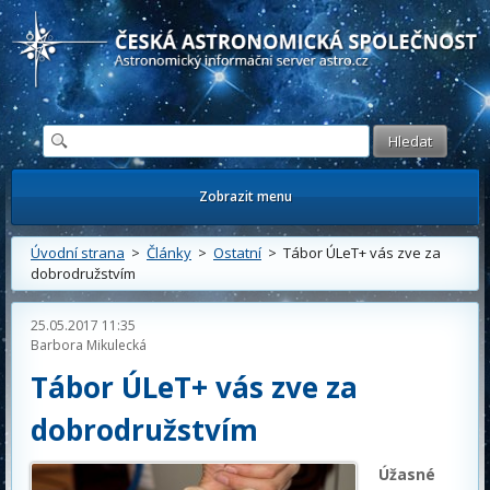
Česká astronomická společnost - Informační astronomický server
Zobrazit menu
Úvodní strana
>
Články
>
Ostatní
> Tábor ÚLeT+ vás zve za
dobrodružstvím
25.05.2017 11:35
Barbora Mikulecká
Tábor ÚLeT+ vás zve za
dobrodružstvím
Úžasné