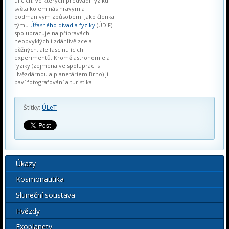
ulicích, ve kterých předvádí fyziku
světa kolem nás hravým a
podmanivým způsobem. Jako členka
týmu
Úžasného divadla fyziky
(ÚDiF)
spolupracuje na přípravách
neobvyklých i zdánlivě zcela
běžných, ale fascinujících
experimentů. Kromě astronomie a
fyziky (zejména ve spolupráci s
Hvězdárnou a planetáriem Brno) ji
baví fotografování a turistika.
Štítky:
ÚLeT
Úkazy
Kosmonautika
Sluneční soustava
Hvězdy
Exoplanety