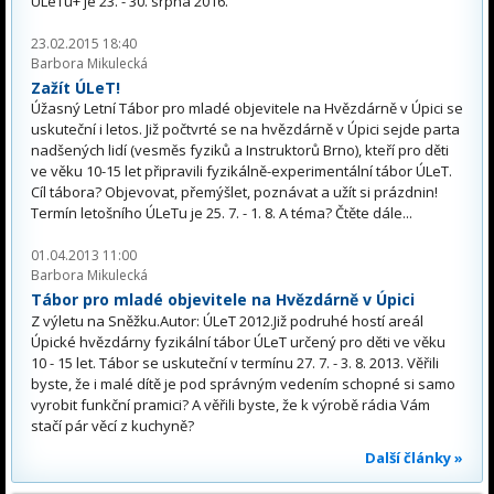
ÚLeTu+ je 23. - 30. srpna 2016.
23.02.2015 18:40
Barbora Mikulecká
Zažít ÚLeT!
Úžasný Letní Tábor pro mladé objevitele na Hvězdárně v Úpici se
uskuteční i letos. Již počtvrté se na hvězdárně v Úpici sejde parta
nadšených lidí (vesměs fyziků a Instruktorů Brno), kteří pro děti
ve věku 10-15 let připravili fyzikálně-experimentální tábor ÚLeT.
Cíl tábora? Objevovat, přemýšlet, poznávat a užít si prázdnin!
Termín letošního ÚLeTu je 25. 7. - 1. 8. A téma? Čtěte dále...
01.04.2013 11:00
Barbora Mikulecká
Tábor pro mladé objevitele na Hvězdárně v Úpici
Z výletu na Sněžku.Autor: ÚLeT 2012.Již podruhé hostí areál
Úpické hvězdárny fyzikální tábor ÚLeT určený pro děti ve věku
10 - 15 let. Tábor se uskuteční v termínu 27. 7. - 3. 8. 2013. Věřili
byste, že i malé dítě je pod správným vedením schopné si samo
vyrobit funkční pramici? A věřili byste, že k výrobě rádia Vám
stačí pár věcí z kuchyně?
Další články »