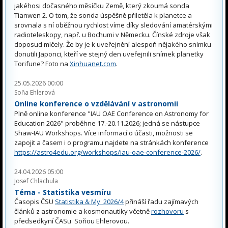
jakéhosi dočasného měsíčku Země, který zkoumá sonda
Tianwen 2. O tom, že sonda úspěšně přiletěla k planetce a
srovnala s ní oběžnou rychlost víme díky sledování amatérskými
radioteleskopy, např. u Bochumi v Německu. Čínské zdroje však
doposud mlčely. Že by je k uveřejnění alespoň nějakého snímku
donutili Japonci, kteří ve stejný den uveřejnili snímek planetky
Torifune? Foto na
Xinhuanet.com
.
25.05.2026 00:00
Soňa Ehlerová
Online konference o vzdělávání v astronomii
Plně online konference "IAU OAE Conference on Astronomy for
Education 2026" proběhne 17.-20.11.2026; jedná se nástupce
Shaw-IAU Workshops. Více informací o účasti, možnosti se
zapojit a časem i o programu najdete na stránkách konference
https://astro4edu.org/workshops/iau-oae-conference-2026/
.
24.04.2026 05:00
Josef Chlachula
Téma - Statistika vesmíru
Časopis ČSU
Statistika & My 2026/4
přináší řadu zajímavých
článků z astronomie a kosmonautiky včetně
rozhovoru
s
předsedkyní ČASu Soňou Ehlerovou.