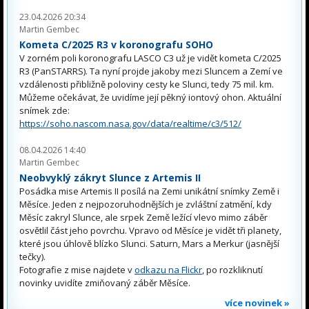
23.04.2026 20:34
Martin Gembec
Kometa C/2025 R3 v koronografu SOHO
V zorném poli koronografu LASCO C3 už je vidět kometa C/2025
R3 (PanSTARRS). Ta nyní projde jakoby mezi Sluncem a Zemí ve
vzdálenosti přibližně poloviny cesty ke Slunci, tedy 75 mil. km.
Můžeme očekávat, že uvidíme její pěkný iontový ohon. Aktuální
snímek zde:
https://soho.nascom.nasa.gov/data/realtime/c3/512/
08.04.2026 14:40
Martin Gembec
Neobvyklý zákryt Slunce z Artemis II
Posádka mise Artemis II posílá na Zemi unikátní snímky Země i
Měsíce. Jeden z nejpozoruhodnějších je zvláštní zatmění, kdy
Měsíc zakryl Slunce, ale srpek Země ležící vlevo mimo záběr
osvětlil část jeho povrchu. Vpravo od Měsíce je vidět tři planety,
které jsou úhlově blízko Slunci. Saturn, Mars a Merkur (jasnější
tečky).
Fotografie z mise najdete v
odkazu na Flickr
, po rozkliknutí
novinky uvidíte zmiňovaný záběr Měsíce.
více novinek »