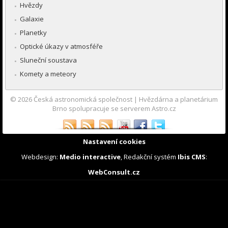
Hvězdy
Galaxie
Planetky
Optické úkazy v atmosféře
Sluneční soustava
Komety a meteory
© 2026
Česká astronomická společnost
|
Hvězdárna a planetárium
Brno spolupracuje se serverem Astro.cz
Nastavení cookies
Webdesign:
Medio interactive
, Redakční systém
Ibis CMS
:
WebConsult.cz