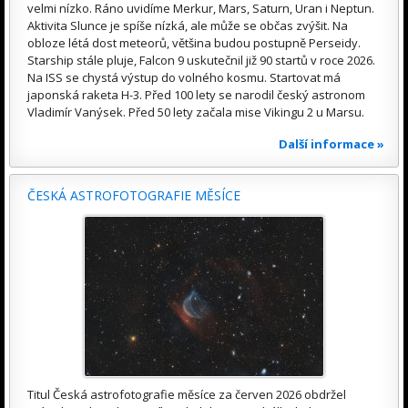
velmi nízko. Ráno uvidíme Merkur, Mars, Saturn, Uran i Neptun.
Aktivita Slunce je spíše nízká, ale může se občas zvýšit. Na
obloze létá dost meteorů, většina budou postupně Perseidy.
Starship stále pluje, Falcon 9 uskutečnil již 90 startů v roce 2026.
Na ISS se chystá výstup do volného kosmu. Startovat má
japonská raketa H-3. Před 100 lety se narodil český astronom
Vladimír Vanýsek. Před 50 lety začala mise Vikingu 2 u Marsu.
Další informace »
ČESKÁ ASTROFOTOGRAFIE MĚSÍCE
Titul Česká astrofotografie měsíce za červen 2026 obdržel