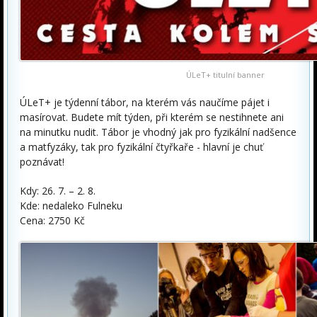
ÚLeT+ titulní banner
ÚLeT+ je týdenní tábor, na kterém vás naučíme pájet i
masírovat. Budete mít týden, při kterém se nestihnete ani
na minutku nudit. Tábor je vhodný jak pro fyzikální nadšence
a matfyzáky, tak pro fyzikální čtyřkaře - hlavní je chuť
poznávat!
Kdy: 26. 7. – 2. 8.
Kde: nedaleko Fulneku
Cena: 2750 Kč