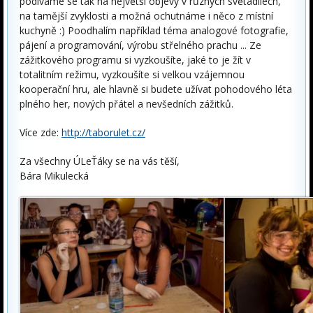
podíváme se tak na největší objevy v různých světadílech,
na tamější zvyklosti a možná ochutnáme i něco z místní
kuchyně :) Poodhalím například téma analogové fotografie,
pájení a programování, výrobu střelného prachu ... Ze
zážitkového programu si vyzkoušíte, jaké to je žít v
totalitním režimu, vyzkoušíte si velkou vzájemnou
kooperační hru, ale hlavně si budete užívat pohodového léta
plného her, nových přátel a nevšedních zážitků.
Více zde:
http://taborulet.cz/
Za všechny ÚLeŤáky se na vás těší,
Bára Mikulecká