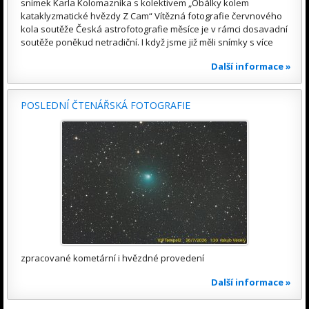
snímek Karla Kolomazníka s kolektivem „Obálky kolem
kataklyzmatické hvězdy Z Cam“ Vítězná fotografie červnového
kola soutěže Česká astrofotografie měsíce je v rámci dosavadní
soutěže poněkud netradiční. I když jsme již měli snímky s více
Další informace »
POSLEDNÍ ČTENÁŘSKÁ FOTOGRAFIE
zpracované kometární i hvězdné provedení
Další informace »