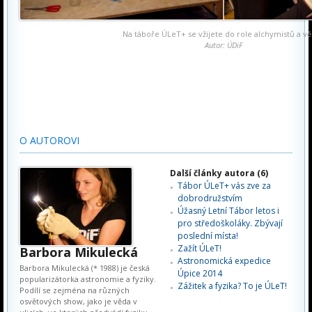
Na táboře ÚLeT+ se vžijete do role alchymistů a v
Autor: ÚDiF
O AUTOROVI
Další články autora (6)
Tábor ÚLeT+ vás zve za
dobrodružstvím
Úžasný Letní Tábor letos i
pro středoškoláky. Zbývají
poslední místa!
Zažít ÚLeT!
Barbora Mikulecká
Astronomická expedice
Barbora Mikulecká (* 1988) je česká
Úpice 2014
popularizátorka astronomie a fyziky.
Zážitek a fyzika? To je ÚLeT!
Podílí se zejména na různých
osvětových show, jako je věda v