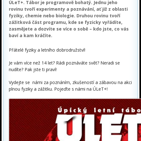
ÚLeT+. Tábor je programově bohatý. Jednu jeho
rovinu tvoří experimenty a poznávání, ať již z oblasti
fyziky, chemie nebo biologie. Druhou rovinu tvoří
zážitková část programu, kde se fyzicky vyřádíte,
zasmějete a dozvíte se více o sobě – kdo jste, co vás
baví a kam kráčíte.
Přátelé fyziky a letního dobrodružství!
Je vám více než 14 let? Rádi poznáváte svět? Neradi se
nudíte? Pak jste ti praví!
Vydejte se námi za poznáním, zkušeností a zábavou na akci
plnou fyziky a zážitku. Pojeďte s námi na ÚLeT+!