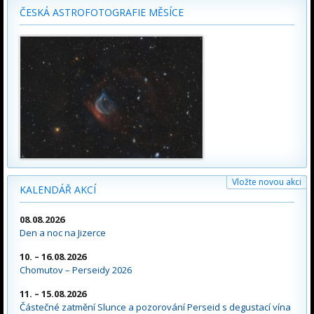
ČESKÁ ASTROFOTOGRAFIE MĚSÍCE
Vložte novou akci
KALENDÁŘ AKCÍ
08.08.2026
Den a noc na Jizerce
10. – 16.08.2026
Chomutov – Perseidy 2026
11. – 15.08.2026
Částečné zatmění Slunce a pozorování Perseid s degustací vína