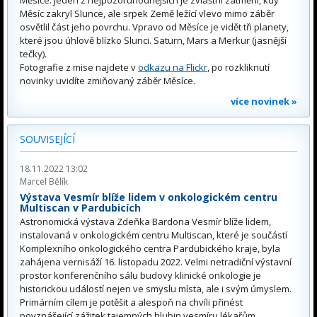
Měsíc zakryl Slunce, ale srpek Země ležící vlevo mimo záběr
osvětlil část jeho povrchu. Vpravo od Měsíce je vidět tři planety,
které jsou úhlově blízko Slunci. Saturn, Mars a Merkur (jasnější
tečky).
Fotografie z mise najdete v
odkazu na Flickr
, po rozkliknutí
novinky uvidíte zmiňovaný záběr Měsíce.
více novinek »
SOUVISEJÍCÍ
18.11.2022 13:02
Marcel Bělík
Výstava Vesmír blíže lidem v onkologickém centru
Multiscan v Pardubicích
Astronomická výstava Zdeňka Bardona Vesmír blíže lidem,
instalovaná v onkologickém centru Multiscan, které je součástí
Komplexního onkologického centra Pardubického kraje, byla
zahájena vernisáží 16. listopadu 2022. Velmi netradiční výstavní
prostor konferenčního sálu budovy klinické onkologie je
historickou událostí nejen ve smyslu místa, ale i svým úmyslem.
Primárním cílem je potěšit a alespoň na chvíli přinést
povznášející zážitek tajemných hlubin vesmíru lékařům,