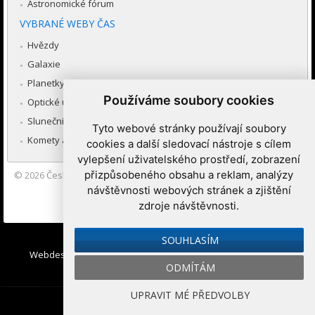
Astronomické fórum
VYBRANÉ WEBY ČAS
Hvězdy
Galaxie
Planetky
Používáme soubory cookies
Optické úkazy v atmosféře
Sluneční soustava
Tyto webové stránky používají soubory
Komety a meteory
cookies a další sledovací nástroje s cílem
vylepšení uživatelského prostředí, zobrazení
přizpůsobeného obsahu a reklam, analýzy
© 2026
Česká astronomická společnost
|
Hvězdárna a planetárium
Brno spolupracuje se serverem Astro.cz
návštěvnosti webových stránek a zjištění
zdroje návštěvnosti.
Nastavení cookies
SOUHLASÍM
Webdesign:
Medio interactive
, Redakční systém
Ibis CMS
:
ODMÍTÁM
WebConsult.cz
UPRAVIT MÉ PŘEDVOLBY