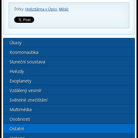
Štítky:
Hvězdárna v Úpici
,
Měsíc
Úkazy
Kosmonautika
Sluneční soustava
Hvězdy
Exoplanety
Vzdálený vesmír
Světelné znečištění
Multimédia
Osobnosti
Ostatní