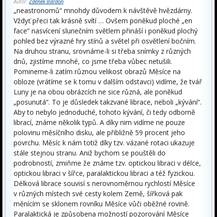
Autor:
Zdeněk Bardon
„neastronomů“ mnohdy důvodem k návštěvě hvězdárny.
Vždyť přeci tak krásně svítí … Ovšem poněkud ploché „en
face“ nasvícení slunečním světlem přináší i poněkud plochý
pohled bez výrazné hry stínů a světel při osvětlení bočním.
Na druhou stranu, srovnáme-li si třeba snímky z různých
dnů, zjistíme mnohé, co jsme třeba vůbec netušili.
Pomineme-li zatím různou velikost obrazů Měsíce na
obloze (vrátíme se k tomu v dalším odstavci) vidíme, že tvář
Luny je na obou obrázcích ne sice různá, ale poněkud
„posunutá“. To je důsledek takzvané librace, neboli „kývání“.
Aby to nebylo jednoduché, tohoto kývání, či tedy odborně
librací, známe několik typů. A díky nim vidíme ne pouze
polovinu měsíčního disku, ale přibližně 59 procent jeho
povrchu. Měsíc k nám totiž díky tzv. vázané rotaci ukazuje
stále stejnou stranu. Aniž bychom se pouštěli do
podrobností, zmiňme že známe tzv. optickou libraci v délce,
optickou libraci v šířce, paralaktickou libraci a též fyzickou.
Délková librace souvisí s nerovnoměrnou rychlostí Měsíce
v různých místech své cesty kolem Země, šířková pak
měnícím se sklonem rovníku Měsíce vůči oběžné rovině.
Paralaktická je způsobena možností pozorování Měsíce