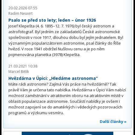
20.02.2026 07:55
Radim Neuvirt
Psalo se před sto lety; leden – únor 1926
Josef Klepešta (4. 6. 1895–12. 7. 1976) byl český astronom a
astrofotograf. Byl jedním ze zakladatelů České astronomické
společnosti v roce 1917, dlouhou dobu byl jejím jednatelem. Byl
významným popularizátorem astronomie, psal články do Říše
hvězd. V roce 1941 obdržel Nušlovu cenu a je po něm
pojmenována planetka (3978) Klepešta.
21.03.2021 10:38
Marcel Bělík
Hvězdárna v Úpici: „Hledáme astronoma“
Máte rádi astronomii? Zajímá Vás práce na hvězdárně? Tak
právě Vám je určena tato nabídka. Hvězdárna v Úpici Vám nabízí
možnost zaměstnání v atraktivním oboru na atraktivním místě v
oblasti popularizace astronomie. Součástí nabídky je ovšem i
možnost zapojení se do amatérkých i vědeckých pozorovacích
programů a výzkumu vesmíru.
Další články »