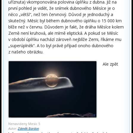
uříznuta) vkomponována polovina úplňku z dubna. Již na
první pohled je vidět, že snímek dubnového Měsíce je o
něco „větší“, než ten červnový. Důvod je jednoduchý a
skutečný. Měsíc byl během dubnového úplňku o 15 000 km
blíže než v červnu. Důvodem je fakt, že dráha Měsíce kolem
Země není kruhová, ale mírně eliptická. A pokud se Měsíc
v období úplňku nachází zároveň nejblíže Zemi, říkáme mu
„superúplněk“. A to byl právě případ onoho dubnového
z našeho obrázku.
Ale zpět
Nenavideny Mesic 5
Autor:
Zdeněk Bardon