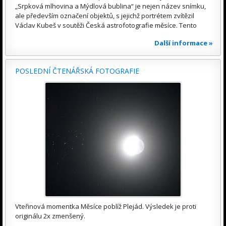
„Srpková mlhovina a Mýdlová bublina“ je nejen název snímku,
ale především označení objektů, s jejichž portrétem zvítězil
Václav Kubeš v soutěži Česká astrofotografie měsíce. Tento
Další informace »
POSLEDNÍ ČTENÁŘSKÁ FOTOGRAFIE
Vteřinová momentka Měsíce poblíž Plejád. Výsledek je proti
originálu 2x zmenšený.