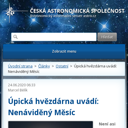
Česká astronomická společnost - Informační astronomický server
Zobrazit menu
Úvodní strana
>
Články
>
Ostatní
> Úpická hvězdárna uvádí:
Nenáviděný Měsíc
24.06.2020 06:33
Marcel Bělík
Úpická hvězdárna uvádí:
Nenáviděný Měsíc
Není asi