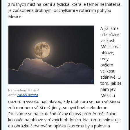
z různých míst na Zemi a fyzická, která je téměř neznatelná,
je způsobena drobnými odchylkami v rotačním pohybu
Měsíce.
A již jsme
u té různé
velikosti
Měsíce na
obloze,
tedy
ovšem
velikosti
zdánlivé. O
tom, jak se
nám jeví
Nenavideny Mesic 4
Autor:
Zdeněk Bardon
Měsíc u
obzoru a vysoko nad hlavou, kdy u obzoru se nám většinou
zdá mnohem větší než jindy, se nyní bavit nebudeme.
Podíváme se na skutečně různý úhlový průměr měsíčního
kotouče na obloze v různých obdobích. Na tomto snímku je
do obrázku červnového úplňku (kterému byla polovina