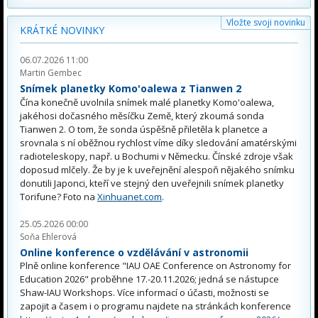
Vložte svoji novinku
KRÁTKÉ NOVINKY
06.07.2026 11:00
Martin Gembec
Snímek planetky Komo'oalewa z Tianwen 2
Čína konečně uvolnila snímek malé planetky Komo'oalewa,
jakéhosi dočasného měsíčku Země, který zkoumá sonda
Tianwen 2. O tom, že sonda úspěšně přiletěla k planetce a
srovnala s ní oběžnou rychlost víme díky sledování amatérskými
radioteleskopy, např. u Bochumi v Německu. Čínské zdroje však
doposud mlčely. Že by je k uveřejnění alespoň nějakého snímku
donutili Japonci, kteří ve stejný den uveřejnili snímek planetky
Torifune? Foto na
Xinhuanet.com
.
25.05.2026 00:00
Soňa Ehlerová
Online konference o vzdělávání v astronomii
Plně online konference "IAU OAE Conference on Astronomy for
Education 2026" proběhne 17.-20.11.2026; jedná se nástupce
Shaw-IAU Workshops. Více informací o účasti, možnosti se
zapojit a časem i o programu najdete na stránkách konference