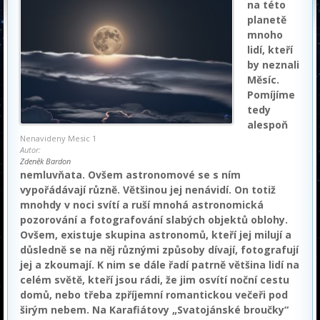
na této
planetě
mnoho
lidí, kteří
by neznali
Měsíc.
Pomíjíme
tedy
alespoň
Nenavideny Mesic 1
Autor:
Zdeněk Bardon
nemluvňata. Ovšem astronomové se s ním
vypořádávají různě. Většinou jej nenávidí. On totiž
mnohdy v noci svítí a ruší mnohá astronomická
pozorování a fotografování slabých objektů oblohy.
Ovšem, existuje skupina astronomů, kteří jej milují a
důsledně se na něj různými způsoby dívají, fotografují
jej a zkoumají. K nim se dále řadí patrně většina lidí na
celém světě, kteří jsou rádi, že jim osvítí noční cestu
domů, nebo třeba zpříjemní romantickou večeři pod
širým nebem. Na Karafiátovy „Svatojánské broučky“