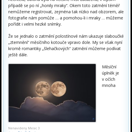
případě se po ní „honily mraky“. Okem toto zatmění téměř
nemůžeme registrovat, zejména tak nízko nad obzorem, ale
fotografie nám pomůže … a pomohou-li i mraky … můžeme
pořídit i velmi hezké snímky.
Že se jednalo o zatmění polostínové nám ukazuje slaboučké
„ztemnění“ měsíčního kotouče vpravo dole. My se však nyní
kromě romantiky „šlehačkových“ zatmění můžeme podívat
ještě dále.
Měsíční
úplněk je
v očích
mnoha
Nenavideny Mesic 3