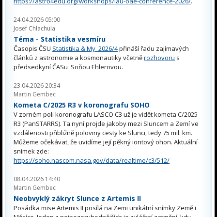
https://astro4edu.org/workshops/iau-oae-conference-2026/
.
24.04.2026 05:00
Josef Chlachula
Téma - Statistika vesmíru
Časopis ČSU
Statistika & My 2026/4
přináší řadu zajímavých
článků z astronomie a kosmonautiky včetně
rozhovoru
s
předsedkyní ČASu Soňou Ehlerovou.
23.04.2026 20:34
Martin Gembec
Kometa C/2025 R3 v koronografu SOHO
V zorném poli koronografu LASCO C3 už je vidět kometa C/2025
R3 (PanSTARRS). Ta nyní projde jakoby mezi Sluncem a Zemí ve
vzdálenosti přibližně poloviny cesty ke Slunci, tedy 75 mil. km.
Můžeme očekávat, že uvidíme její pěkný iontový ohon. Aktuální
snímek zde:
https://soho.nascom.nasa.gov/data/realtime/c3/512/
08.04.2026 14:40
Martin Gembec
Neobvyklý zákryt Slunce z Artemis II
Posádka mise Artemis II posílá na Zemi unikátní snímky Země i
Měsíce. Jeden z nejpozoruhodnějších je zvláštní zatmění, kdy