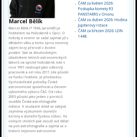
ČAM za květen 2026:
Postupka komety R3
PANSTARRS v Orionu
ČAM za duben 2026: Hodina
Marcel Bělík
Jupiterovy rotace
Marcel Bělík (* 1966, Jaroměř) je
ČAM za březen 2026: LDN
ředitelem na Hvězdárně v Úpici. O
1448
hvězdy a vesmír se začal zajímat již v
dětském věku a tento zprvu nevinný
zájem brzy přerostl v životní
poslání. Stal se dlouhodobým
účastníkem letních astronomických
táborů na úpické hvězdárně, kde v
roce 1991 nastoupil jako odborný
pracovník a od roku 2011 zde působí
ve funkci ředitele. Je předsedou
Východočeské pobočky České
astronomické společnosti a členem
výkonného výboru ČAS. Od roku
2005 působí jako jeden z porotců
soutěže Česká astrofotografie
měsíce. V současné době se zabývá
zejména výzkumem sluneční
koróny a sluneční fyzikou vůbec. Ve
volných chvílích pak zkouší své štěstí
na poli astrofotografie a zajímá se o
historii nejenom astronomie.