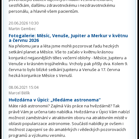
sestřičkám, dalšímu zdravotnickému i nezdravotnickému
personálu, a hlavně všem pacientům.
20.06.2026 10:30
Martin Gembec
Fotogalerie: Měsíc, Venuše, Jupiter a Merkur v květnu
a červnu 2026
Na přelomu jara a léta jsme mohli pozorovat řadu hezkých
setkání planet a Měsíce. Vše to začalo v květnu krásnou
konjunkcí nejjasnějších těles večerní oblohy - Měsíce, Jupiteru a
Venuše v krásném trojúhelníku. Vrcholy pak přišly dva. Kolem 9.
června to bylo blízké setkání Jupiteru a Venuše a 17. června
hezká konjunkce Měsíce s Venuší.
08.06.2021 15:04
Marcel Bělík
Hvězdárna v Úpici: „Hledáme astronoma“
Máte rádi astronomii? Zajímá Vás práce na hvězdárně? Tak
právě Vám je určena tato nabídka. Hvězdárna v Úpici Vám nabízí
možnost zaměstnání v atraktivním oboru na atraktivním místě v
oblasti popularizace astronomie. Součástí nabídky je ovšem i
možnost zapojení se do amatérkých i vědeckých pozorovacích
programů a výzkumu vesmíru.