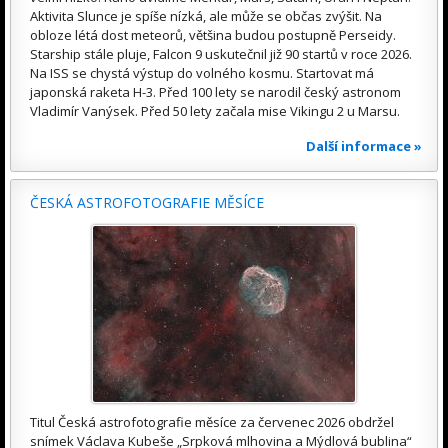
Aktivita Slunce je spíše nízká, ale může se občas zvýšit. Na
obloze létá dost meteorů, většina budou postupně Perseidy.
Starship stále pluje, Falcon 9 uskutečnil již 90 startů v roce 2026.
Na ISS se chystá výstup do volného kosmu. Startovat má
japonská raketa H-3. Před 100 lety se narodil český astronom
Vladimír Vanýsek. Před 50 lety začala mise Vikingu 2 u Marsu.
Další informace »
ČESKÁ ASTROFOTOGRAFIE MĚSÍCE
Titul Česká astrofotografie měsíce za červenec 2026 obdržel
snímek Václava Kubeše „Srpková mlhovina a Mýdlová bublina“