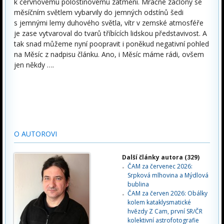
k červnovému polostínovému zatmění. Mračné záclony se
měsíčním světlem vybarvily do jemných odstínů šedi
s jemnými lemy duhového světla, vítr v zemské atmosféře
je zase vytvaroval do tvarů tříbících lidskou představivost. A
tak snad můžeme nyní poopravit i poněkud negativní pohled
na Měsíc z nadpisu článku. Ano, i Měsíc máme rádi, ovšem
jen někdy ….
O AUTOROVI
Další články autora (329)
ČAM za červenec 2026:
Srpková mlhovina a Mýdlová
bublina
ČAM za červen 2026: Obálky
kolem kataklysmatické
hvězdy Z Cam, první SR/ČR
kolektivní astrofotografie