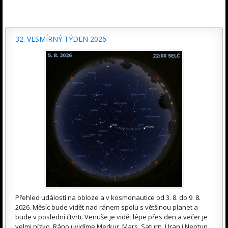
32. VESMÍRNÝ TÝDEN 2026
Přehled událostí na obloze a v kosmonautice od 3. 8. do 9. 8.
2026. Měsíc bude vidět nad ránem spolu s většinou planet a
bude v poslední čtvrti. Venuše je vidět lépe přes den a večer je
velmi nízko. Ráno uvidíme Merkur, Mars, Saturn, Uran i Neptun.