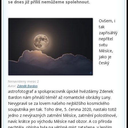
se dnes již příliš nemůžeme spolehnout.
Ovšem, i
tak
zapřisáhlý
nepřítel
svitu
Měsíce,
jako je
český
Nenavideny mesic 2
Autor:
Zdeněk Bardon
astrofotograf a spolupracovník úpické hvězdárny Zdenek
Bardon nám přináší téměř až romantické obrázky Luny.
Nevypravil se za lovem našeho nejbližšího kosmického
souputníka jen tak. Toho dne, 5. června 2020, nastalo totiž
jedno z nevýrazných zatmění Měsíce, zatmění polostínové,
navíc krátce po východu Měsíce nad obzor. A co příroda
nechtěla, obloha byla na většině míst zatažena, v lepším