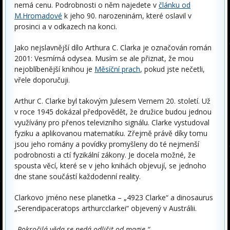
nemá cenu. Podrobnosti o něm najedete v
článku od
M.Hromadové
k jeho 90. narozeninám, které oslavil v
prosinci a v odkazech na konci.
Jako nejslavnější dílo Arthura C. Clarka je označován román
2001: Vesmírná odysea. Musím se ale přiznat, že mou
nejoblíbenější knihou je
Měsíční prach
, pokud jste nečetli,
vřele doporučuji.
Arthur C. Clarke byl takovým Julesem Vernem 20. století. Už
v roce 1945 dokázal předpovědět, že družice budou jednou
využívány pro přenos televizního signálu. Clarke vystudoval
fyziku a aplikovanou matematiku. Zřejmě právě díky tomu
jsou jeho romány a povídky promyšleny do té nejmenší
podrobnosti a ctí fyzikální zákony. Je docela možné, že
spousta věcí, které se v jeho knihách objevují, se jednoho
dne stane součástí každodenní reality.
Clarkovo jméno nese planetka – „4923 Clarke“ a dinosaurus
„Serendipaceratops arthurcclarkei“ objevený v Austrálii.
„Pokročilá věda se nedá odlišit od magie.“