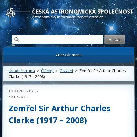
Česká astronomická společnost - Informační astronomický server
Zobrazit menu
Úvodní strana
>
Články
>
Ostatní
> Zemřel Sir Arthur Charles
Clarke (1917 – 2008)
19.03.2008 16:55
Petr Kubala
Zemřel Sir Arthur Charles
Clarke (1917 – 2008)