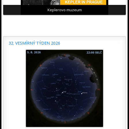
Keplerovo muzeum
32. VESMÍRNÝ TÝDEN 2026