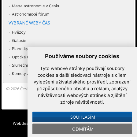
Mapa astronomie v Česku
Astronomické fórum
VYBRANÉ WEBY ČAS
Hvězdy
Galaxie
Planetky
Používáme soubory cookies
Optické úkazy v atmosféře
Sluneční soustava
Tyto webové stránky používají soubory
Komety a meteory
cookies a další sledovací nástroje s cílem
vylepšení uživatelského prostředí, zobrazení
přizpůsobeného obsahu a reklam, analýzy
© 2026
Česká astronomická společnost
|
Hvězdárna a planetárium
Brno spolupracuje se serverem Astro.cz
návštěvnosti webových stránek a zjištění
zdroje návštěvnosti.
Nastavení cookies
SOUHLASÍM
Webdesign:
Medio interactive
, Redakční systém
Ibis CMS
:
ODMÍTÁM
WebConsult.cz