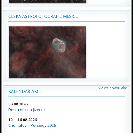
ČESKÁ ASTROFOTOGRAFIE MĚSÍCE
Vložte novou akci
KALENDÁŘ AKCÍ
08.08.2026
Den a noc na Jizerce
10. – 16.08.2026
Chomutov – Perseidy 2026