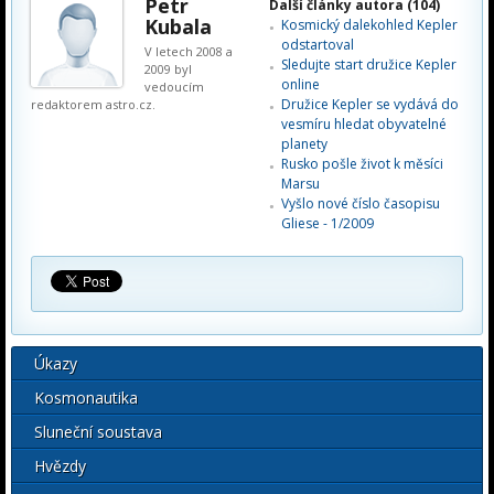
Petr
Další články autora (104)
Kubala
Kosmický dalekohled Kepler
odstartoval
V letech 2008 a
Sledujte start družice Kepler
2009 byl
online
vedoucím
Družice Kepler se vydává do
redaktorem astro.cz.
vesmíru hledat obyvatelné
planety
Rusko pošle život k měsíci
Marsu
Vyšlo nové číslo časopisu
Gliese - 1/2009
Úkazy
Kosmonautika
Sluneční soustava
Hvězdy