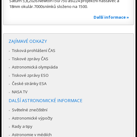
Saturn 5,8,2026.Newton150/750 asi224 projekční nástavec a
18mm okulár.7000snímků složeno na 1500.
Další informace »
ZAJÍMAVÉ ODKAZY
Tisková prohlášení ČAS
Tiskové zprávy ČAS
Astronomická olympiáda
Tiskové zprávy ESO
České stránky ESA
NASA TV
DALŠÍ ASTRONOMICKÉ INFORMACE
Světelné znečištění
Astronomické výpočty
Rady a tipy
Astronomie v médiích