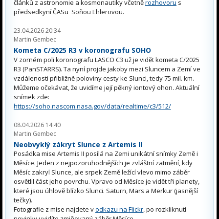
článků z astronomie a kosmonautiky včetně
rozhovoru
s
předsedkyní ČASu Soňou Ehlerovou.
23.04.2026 20:34
Martin Gembec
Kometa C/2025 R3 v koronografu SOHO
V zorném poli koronografu LASCO C3 už je vidět kometa C/2025
R3 (PanSTARRS). Ta nyní projde jakoby mezi Sluncem a Zemí ve
vzdálenosti přibližně poloviny cesty ke Slunci, tedy 75 mil. km.
Můžeme očekávat, že uvidíme její pěkný iontový ohon. Aktuální
snímek zde:
https://soho.nascom.nasa.gov/data/realtime/c3/512/
08.04.2026 14:40
Martin Gembec
Neobvyklý zákryt Slunce z Artemis II
Posádka mise Artemis II posílá na Zemi unikátní snímky Země i
Měsíce. Jeden z nejpozoruhodnějších je zvláštní zatmění, kdy
Měsíc zakryl Slunce, ale srpek Země ležící vlevo mimo záběr
osvětlil část jeho povrchu. Vpravo od Měsíce je vidět tři planety,
které jsou úhlově blízko Slunci. Saturn, Mars a Merkur (jasnější
tečky).
Fotografie z mise najdete v
odkazu na Flickr
, po rozkliknutí
novinky uvidíte zmiňovaný záběr Měsíce.