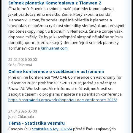
Snímek planetky Komo'oalewa z Tianwen 2
Čína konečně uvolnila snímek malé planetky Komo'oalewa,
jakéhosi dočasného měsíčku Země, který zkoumá sonda
Tianwen 2. O tom, že sonda úspěšně přiletěla k planetce a
srovnala s ní oběžnou rychlost víme díky sledování amatérskými
radioteleskopy, např. u Bochumi v Německu. Čínské zdroje však
doposud mlčely. Že by je k uveřejnění alespoň nějakého snímku
donutili Japonci, kteří ve stejný den uveřejnili snímek planetky
Torifune? Foto na
Xinhuanet.com
.
25.05.2026 00:00
Soňa Ehlerová
Online konference o vzdělávání v astronomii
Plně online konference "IAU OAE Conference on Astronomy for
Education 2026" proběhne 17.-20.11.2026; jedná se nástupce
Shaw-IAU Workshops. Více informací o účasti, možnosti se
zapojit a časem i o programu najdete na stránkách konference
https://astro4edu.org/workshops/iau-oae-conference-2026/
.
24.04.2026 05:00
Josef Chlachula
Téma - Statistika vesmíru
Časopis ČSU
Statistika & My 2026/4
přináší řadu zajímavých