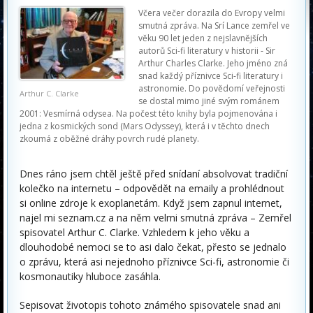
Včera večer dorazila do Evropy velmi
smutná zpráva. Na Srí Lance zemřel ve
věku 90 let jeden z nejslavnějších
autorů Sci-fi literatury v historii - Sir
Arthur Charles Clarke. Jeho jméno zná
snad každý příznivce Sci-fi literatury i
astronomie. Do povědomí veřejnosti
Arthur C. Clarke
se dostal mimo jiné svým románem
2001: Vesmírná odysea. Na počest této knihy byla pojmenována i
jedna z kosmických sond (Mars Odyssey), která i v těchto dnech
zkoumá z oběžné dráhy povrch rudé planety.
Dnes ráno jsem chtěl ještě před snídaní absolvovat tradiční
kolečko na internetu – odpovědět na emaily a prohlédnout
si online zdroje k exoplanetám. Když jsem zapnul internet,
najel mi seznam.cz a na něm velmi smutná zpráva – Zemřel
spisovatel Arthur C. Clarke. Vzhledem k jeho věku a
dlouhodobé nemoci se to asi dalo čekat, přesto se jednalo
o zprávu, která asi nejednoho příznivce Sci-fi, astronomie či
kosmonautiky hluboce zasáhla.
Sepisovat životopis tohoto známého spisovatele snad ani