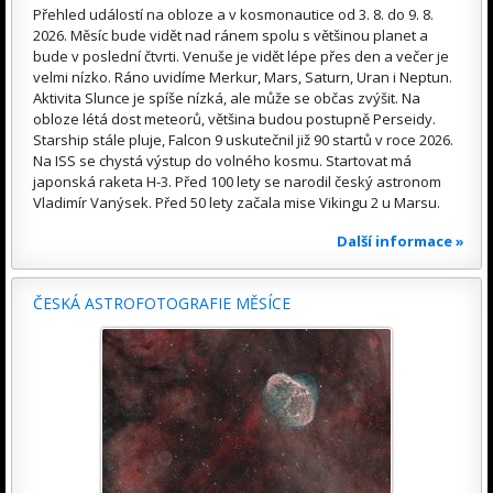
Přehled událostí na obloze a v kosmonautice od 3. 8. do 9. 8.
2026. Měsíc bude vidět nad ránem spolu s většinou planet a
bude v poslední čtvrti. Venuše je vidět lépe přes den a večer je
velmi nízko. Ráno uvidíme Merkur, Mars, Saturn, Uran i Neptun.
Aktivita Slunce je spíše nízká, ale může se občas zvýšit. Na
obloze létá dost meteorů, většina budou postupně Perseidy.
Starship stále pluje, Falcon 9 uskutečnil již 90 startů v roce 2026.
Na ISS se chystá výstup do volného kosmu. Startovat má
japonská raketa H-3. Před 100 lety se narodil český astronom
Vladimír Vanýsek. Před 50 lety začala mise Vikingu 2 u Marsu.
Další informace »
ČESKÁ ASTROFOTOGRAFIE MĚSÍCE