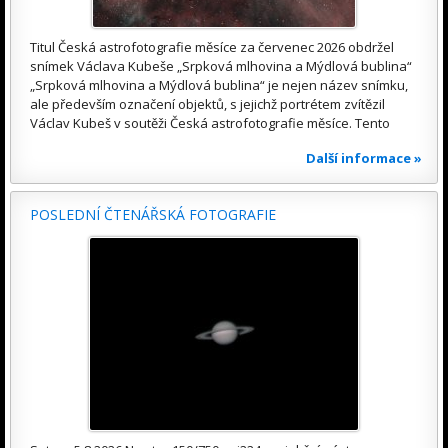
Titul Česká astrofotografie měsíce za červenec 2026 obdržel
snímek Václava Kubeše „Srpková mlhovina a Mýdlová bublina“
„Srpková mlhovina a Mýdlová bublina“ je nejen název snímku,
ale především označení objektů, s jejichž portrétem zvítězil
Václav Kubeš v soutěži Česká astrofotografie měsíce. Tento
Další informace »
POSLEDNÍ ČTENÁŘSKÁ FOTOGRAFIE