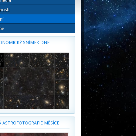
média
nosti
ní
rie
ONOMICKÝ SNÍMEK DNE
Á ASTROFOTOGRAFIE MĚSÍCE