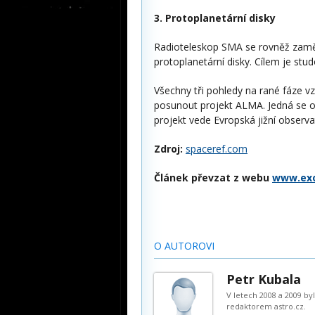
3. Protoplanetární disky
Radioteleskop SMA se rovněž zaměř
protoplanetární disky. Cílem je stud
Všechny tři pohledy na rané fáze v
posunout projekt ALMA. Jedná se o s
projekt vede Evropská jižní observa
Zdroj:
spaceref.com
Článek převzat z webu
www.exo
O AUTOROVI
Petr Kubala
V letech 2008 a 2009 b
redaktorem astro.cz.