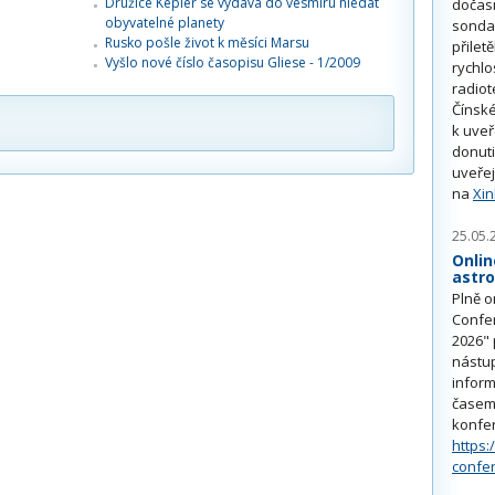
Družice Kepler se vydává do vesmíru hledat
dočas
obyvatelné planety
sonda
Rusko pošle život k měsíci Marsu
přilet
Vyšlo nové číslo časopisu Gliese - 1/2009
rychlo
radiot
Čínské
k uve
donuti
uveřej
na
Xi
25.05.
Onlin
astr
Plně o
Confe
2026" 
nástu
inform
časem 
konfe
https:
confe