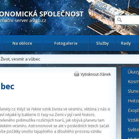
ační astronomický server
Na obloze
Fotogalerie
Služby
Rady
Život, vesmír a vůbec
Úkaz
Vytisknout článek
Kosm
ůbec
Slune
Hvěz
anety.cz
: Když se řekne vznik života ve vesmíru, většina z nás si
Exopl
ví nějaké ty bakterie či řasy na Zemi v její rané historii,
Vzdál
eleného pidimužíka rozličných tvarů, jak obývá planetu tam
lekém vesmíru. Astronomové se ale v posledních letech začali
Světe
píše počátky onoho tajuplného a dlouhého procesu vzniku