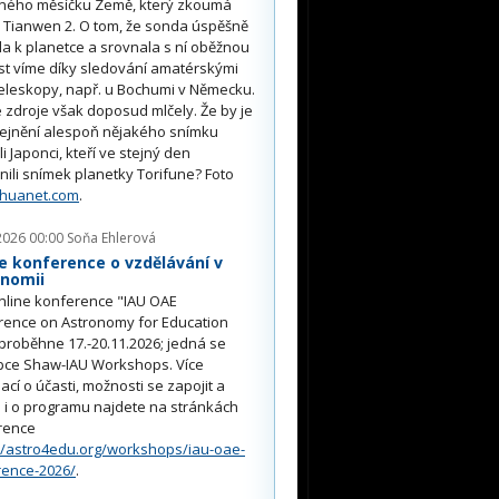
ného měsíčku Země, který zkoumá
 Tianwen 2. O tom, že sonda úspěšně
ěla k planetce a srovnala s ní oběžnou
st víme díky sledování amatérskými
eleskopy, např. u Bochumi v Německu.
 zdroje však doposud mlčely. Že by je
řejnění alespoň nějakého snímku
li Japonci, kteří ve stejný den
nili snímek planetky Torifune? Foto
nhuanet.com
.
2026 00:00
Soňa Ehlerová
e konference o vzdělávání v
onomii
nline konference "IAU OAE
rence on Astronomy for Education
proběhne 17.-20.11.2026; jedná se
pce Shaw-IAU Workshops. Více
ací o účasti, možnosti se zapojit a
i o programu najdete na stránkách
rence
//astro4edu.org/workshops/iau-oae-
rence-2026/
.