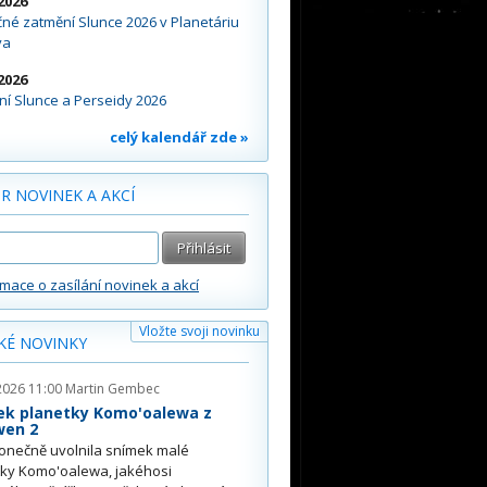
2026
né zatmění Slunce 2026 v Planetáriu
va
2026
í Slunce a Perseidy 2026
celý kalendář zde »
R NOVINEK A AKCÍ
rmace o zasílání novinek a akcí
Vložte svoji novinku
KÉ NOVINKY
2026 11:00
Martin Gembec
ek planetky Komo'oalewa z
wen 2
onečně uvolnila snímek malé
tky Komo'oalewa, jakéhosi