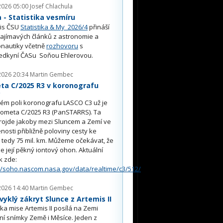
2026 05:00
Josef Chlachula
- Statistika vesmíru
is ČSU
Statistika & My 2026/4
přináší
ajímavých článků z astronomie a
nautiky včetně
rozhovoru
s
edkyní ČASu Soňou Ehlerovou.
2026 20:34
Martin Gembec
ta C/2025 R3 v koronografu
O
ém poli koronografu LASCO C3 už je
kometa C/2025 R3 (PanSTARRS). Ta
rojde jakoby mezi Sluncem a Zemí ve
nosti přibližně poloviny cesty ke
, tedy 75 mil. km. Můžeme očekávat, že
e její pěkný iontový ohon. Aktuální
k zde:
//soho.nascom.nasa.gov/data/realtime/c3/512/
2026 14:40
Martin Gembec
yklý zákryt Slunce z Artemis II
a mise Artemis II posílá na Zemi
ní snímky Země i Měsíce. Jeden z