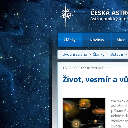
Česká astronomická společnost - Inform
Články
Novinky
Akce
Úvodní strana
>
Články
>
Ostatní
> 
18.02.2009 09:38
Petr Kubala
Život, vesmír a v
www.exopl
asi předsta
případně z
někde v da
zabývat s
života…