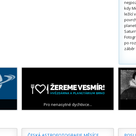
nejpoz
kdy Mě
ležící
povrch
planet
Saturn
Fotogr
po roz
záběr 
Pro nenasytné dychtivce...
ČESKÁ ASTROFOTOGRAFIE MĚSÍCE
POSL