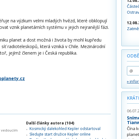
12.08.
Částeč
Ostra
uje na výzkum velmi mladých hvězd, které obklopují
12.08.
ovat vznik planetárních systému v jejich nejranější fázi.
Zatměn
zniku planet a dost možná i života by mohl kupředu
íť radioteleskopů, která vzniká v Chile. Mezinárodní
toř, jejímž členem je i Česká republika.
ODBĚ
planety.cz
» info
KRÁT
06.07.
Sním
Tian
Další články autora (104)
Čína k
Kosmický dalekohled Kepler odstartoval
yl vedoucím
Sledujte start družice Kepler online
plane