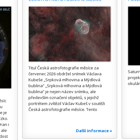
Titul Česká astrofotografie měsíce za
Saturn
červenec 2026 obdržel snímek Václava
proje
Kubeše „Srpková mlhovina a Mýdlová
okulár
bublina“ „Srpková mlhovina a Mýdlová
bublina“ je nejen název snímku, ale
především označení objektů, s jejichž
ěsíc
portrétem zvítězil Václav Kubeš v soutěži
ou
Česká astrofotografie měsíce. Tento
e je
ízko.
ran i
 ale
Další informace »
 dost