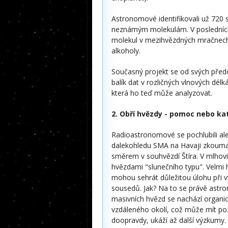
Astronomové identifikovali už 720 s
neznámým molekulám. V posledních
molekul v mezihvězdných mračnech a
alkoholy.
Současný projekt se od svých předc
balík dat v rozličných vlnových dél
která ho teď může analyzovat.
2. Obří hvězdy - pomoc nebo ka
Radioastronomové se pochlubili al
dalekohledu SMA na Havaji zkoumal
směrem v souhvězdí Štíra. V mlhovi
hvězdami "slunečního typu". Velmi 
mohou sehrát důležitou úlohu při 
sousedů. Jak? Na to se právě astro
masivních hvězd se nachází organi
vzdáleného okolí, což může mít pozit
doopravdy, ukáží až další výzkumy.