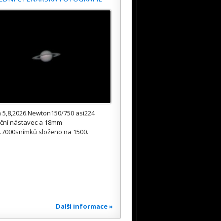
 5,8,2026.Newton150/750 asi224
kční nástavec a 18mm
.7000snímků složeno na 1500.
Další informace »