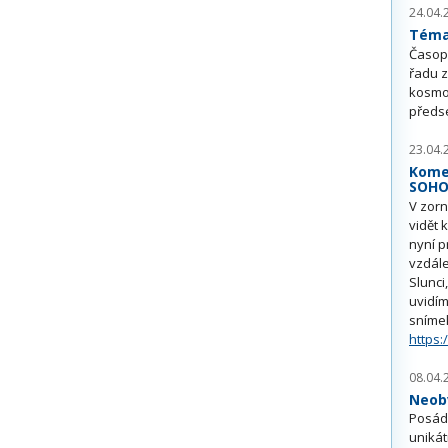
24.04.
Téma 
Časop
řadu z
kosmo
předs
23.04.
Kome
SOH
V zorn
vidět 
nyní p
vzdále
Slunci
uvidím
sníme
https:
08.04.
Neobv
Posádk
unikát