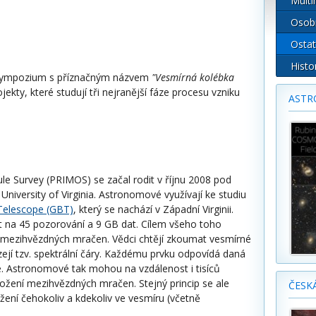
Multi
Osob
Ostat
Histo
u sympozium s příznačným názvem
"Vesmírná kolébka
jekty, které studují tři nejranější fáze procesu vzniku
ASTR
cule Survey (PRIMOS) se začal rodit v říjnu 2008 pod
niversity of Virginia. Astronomové využívají ke studiu
Telescope (GBT)
, který se nachází v Západní Virginii.
t na 45 pozorování a 9 GB dat. Cílem všeho toho
 mezihvězdných mračen. Vědci chtějí zkoumat vesmírné
zejí tzv. spektrální čáry. Každému prvku odpovídá daná
ce. Astronomové tak mohou na vzdálenost i tisíců
ložení mezihvězdných mračen. Stejný princip se ale
ČESK
ení čehokoliv a kdekoliv ve vesmíru (včetně