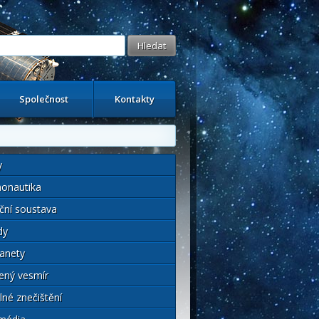
Společnost
Kontakty
y
onautika
ční soustava
dy
anety
ený vesmír
lné znečištění