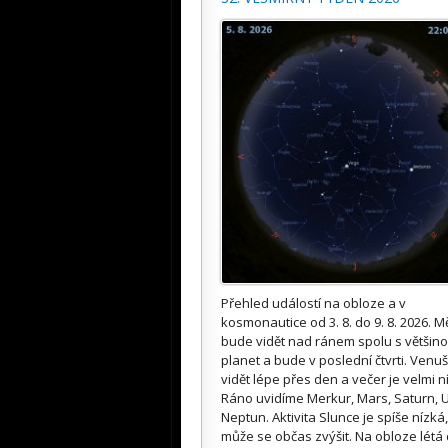
Přehled událostí na obloze a v
kosmonautice od 3. 8. do 9. 8. 2026. M
bude vidět nad ránem spolu s většin
planet a bude v poslední čtvrti. Venuš
vidět lépe přes den a večer je velmi n
Ráno uvidíme Merkur, Mars, Saturn, U
Neptun. Aktivita Slunce je spíše nízká,
může se občas zvýšit. Na obloze létá