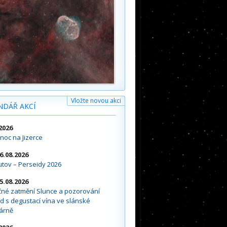
Vložte novou akci
NDÁŘ AKCÍ
2026
noc na Jizerce
16.08.2026
tov – Perseidy 2026
15.08.2026
čné zatmění Slunce a pozorování
d s degustací vína ve slánské
árně