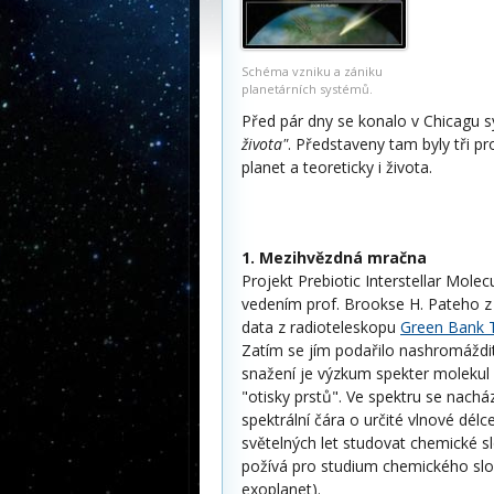
Schéma vzniku a zániku
planetárních systémů.
Před pár dny se konalo v Chicag
života"
. Představeny tam byly tři pro
planet a teoreticky i života.
1. Mezihvězdná mračna
Projekt Prebiotic Interstellar Mole
vedením prof. Brookse H. Pateho z U
data z radioteleskopu
Green Bank 
Zatím se jím podařilo nashromáždi
snažení je výzkum spekter molekul
"otisky prstů". Ve spektru se nachá
spektrální čára o určité vlnové dél
světelných let studovat chemické s
požívá pro studium chemického slož
exoplanet).