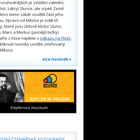
oruhodnějších je zvláštní zatmění,
síc zakryl Slunce, ale srpek Země
 vlevo mimo záběr osvětlil část jeho
u. Vpravo od Měsíce je vidět tři
y, které jsou úhlově blízko Slunci.
, Mars a Merkur (jasnější tečky).
afie z mise najdete v
odkazu na Flickr
,
kliknutí novinky uvidíte zmiňovaný
Měsíce.
více novinek »
Keplerovo muzeum
EDNÍ ČTENÁŘSKÁ FOTOGRAFIE