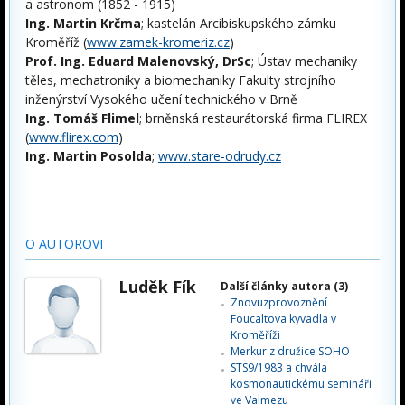
a astronom (1852 - 1915)
Ing. Martin Krčma
; kastelán Arcibiskupského zámku
Kroměříž (
www.zamek-kromeriz.cz
)
Prof. Ing. Eduard Malenovský, DrSc
; Ústav mechaniky
těles, mechatroniky a biomechaniky Fakulty strojního
inženýrství Vysokého učení technického v Brně
Ing. Tomáš Flimel
; brněnská restaurátorská firma FLIREX
(
www.flirex.com
)
Ing. Martin Posolda
;
www.stare-odrudy.cz
O AUTOROVI
Luděk Fík
Další články autora (3)
Znovuzprovoznění
Foucaltova kyvadla v
Kroměříži
Merkur z družice SOHO
STS9/1983 a chvála
kosmonautickému semináři
ve Valmezu