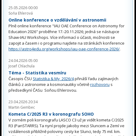
25.05.2026 00:00
Soňa Ehlerová
Online konference o vzdělávání v astronomii
Plně online konference "IAU OAE Conference on Astronomy for
Education 2026" proběhne 17.-20.11.2026; jedná se nástupce
Shaw-IAU Workshops. Více informací o účasti, možnosti se
zapojit a časem i o programu najdete na stránkách konference
https://astro4edu.org/workshops/iau-oae-conference-2026/
.
24.04.2026 05:00
Josef Chlachula
Téma - Statistika vesmíru
Časopis ČSU
Statistika & My 2026/4
přináší řadu zajímavých
článků z astronomie a kosmonautiky včetně
rozhovoru
s
předsedkyní ČASu Soňou Ehlerovou.
23.04.2026 20:34
Martin Gembec
Kometa C/2025 R3 v koronografu SOHO
V zorném poli koronografu LASCO C3 už je vidět kometa C/2025
R3 (PanSTARRS). Ta nyní projde jakoby mezi Sluncem a Zemí ve
vzdálenosti přibližně poloviny cesty ke Slunci, tedy 75 mil. km.