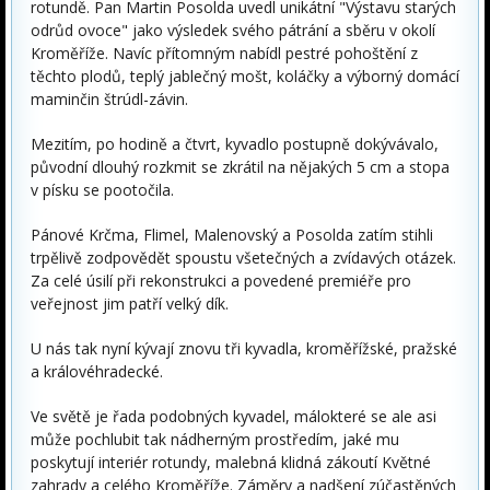
rotundě. Pan Martin Posolda uvedl unikátní "Výstavu starých
odrůd ovoce" jako výsledek svého pátrání a sběru v okolí
Kroměříže. Navíc přítomným nabídl pestré pohoštění z
těchto plodů, teplý jablečný mošt, koláčky a výborný domácí
maminčin štrúdl-závin.
Mezitím, po hodině a čtvrt, kyvadlo postupně dokývávalo,
původní dlouhý rozkmit se zkrátil na nějakých 5 cm a stopa
v písku se pootočila.
Pánové Krčma, Flimel, Malenovský a Posolda zatím stihli
trpělivě zodpovědět spoustu všetečných a zvídavých otázek.
Za celé úsilí při rekonstrukci a povedené premiéře pro
veřejnost jim patří velký dík.
U nás tak nyní kývají znovu tři kyvadla, kroměřížské, pražské
a královéhradecké.
Ve světě je řada podobných kyvadel, málokteré se ale asi
může pochlubit tak nádherným prostředím, jaké mu
poskytují interiér rotundy, malebná klidná zákoutí Květné
zahrady a celého Kroměříže. Záměry a nadšení zúčastěných