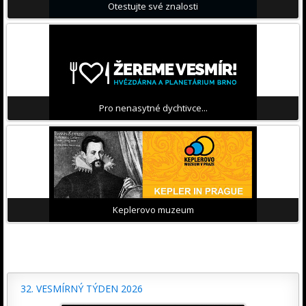
Otestujte své znalosti
Pro nenasytné dychtivce...
Keplerovo muzeum
32. VESMÍRNÝ TÝDEN 2026