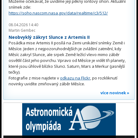
Můžeme očekávat, že uvidíme její pěkný iontový ohon. Aktuální
snímek zde:
https://soho.nascom.nasa.gov/data/realtime/c3/512/
08.04.2026 14:40
Martin Gembec
Neobvyklý zákryt Slunce z Artemis II
Posádka mise Artemis II posílá na Zemi unikátní snímky Země i
Měsíce. Jeden z nejpozoruhodnějších je zvláštní zatmění, kdy
Měsíc zakryl Slunce, ale srpek Země ležící vlevo mimo záběr
osvětlil část jeho povrchu. Vpravo od Měsíce je vidět tři planety,
které jsou úhlově blízko Slunci. Saturn, Mars a Merkur (jasnější
tečky).
Fotografie z mise najdete v
odkazu na Flickr
, po rozkliknutí
novinky uvidíte zmiňovaný záběr Měsíce.
více novinek »