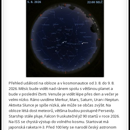
Přehled událostí na obloze a v kosmonautice od 3. 8. do 9. 8.
2026. Měsíc bude vidět nad ránem spolu s většinou planet a
bude v poslední čtvrti. Venuše je vidět lépe přes den a večer je
velmi nízko. Ráno uvidíme Merkur, Mars, Saturn, Uran i Neptun.
Aktivita Slunce je spíše nízká, ale může se občas zvýšit. Na
obloze létá dost meteorů, většina budou postupně Perseidy.
Starship stále pluje, Falcon 9 uskutečnil již 90 startů v roce 2026.
Na ISS se chystá výstup do volného kosmu. Startovat má
japonská raketa H-3. Před 100 lety se narodil český astronom