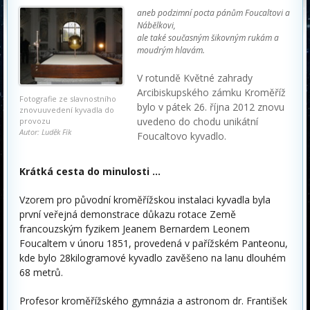
aneb podzimní pocta pánům Foucaltovi a
Nábělkovi,
ale také současným šikovným rukám a
moudrým hlavám.
V rotundě Květné zahrady
Arcibiskupského zámku Kroměříž
Fotografie ze slavnostního
bylo v pátek 26. října 2012 znovu
znovuuvedení kyvadla do
uvedeno do chodu unikátní
provozu
Autor: Luděk Fík
Foucaltovo kyvadlo.
Krátká cesta do minulosti …
Vzorem pro původní kroměřížskou instalaci kyvadla byla
první veřejná demonstrace důkazu rotace Země
francouzským fyzikem Jeanem Bernardem Leonem
Foucaltem v únoru 1851, provedená v pařížském Panteonu,
kde bylo 28kilogramové kyvadlo zavěšeno na lanu dlouhém
68 metrů.
Profesor kroměřížského gymnázia a astronom dr. František