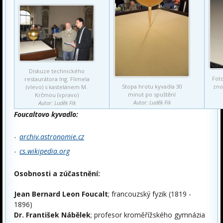
Diskuze technického
Foto
restaurátora Ing. Flimela
Stopa hrotu kyvadla 30
zno
(vlevo) s kastelánem M.
minut po spuštění
Krčmou (vpravo)
Autor: Luděk Fík
Autor: Luděk Fík
Foucaltovo kyvadlo:
archiv.astronomie.cz
cs.wikipedia.org
Osobnosti a zúčastnění:
Jean Bernard Leon Foucalt
; francouzský fyzik (1819 -
1896)
Dr. František Nábělek
; profesor kroměřížského gymnázia