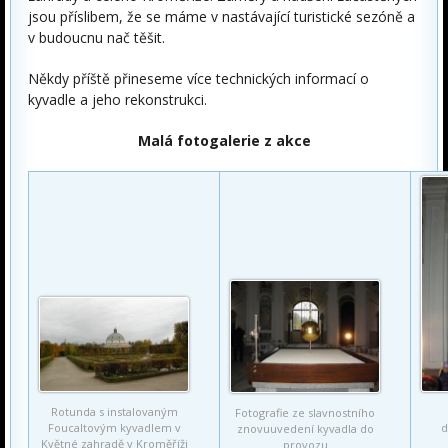
jsou příslibem, že se máme v nastávající turistické sezóně a
v budoucnu nač těšit.
Někdy příště přineseme více technických informací o
kyvadle a jeho rekonstrukci.
Malá fotogalerie z akce
Rotunda s instalovaným
Fotografie ze slavnostního
Foucaltovým kyvadlem v
d
znovuuvedení kyvadla do
Květné zahradě v Kroměříži
provozu