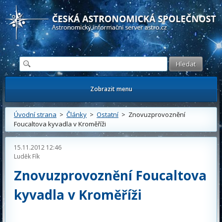
Česká astronomická společnost - Informační astronomický server
Zobrazit menu
Úvodní strana
>
Články
>
Ostatní
> Znovuzprovoznění
Foucaltova kyvadla v Kroměříži
15.11.2012 12:46
Luděk Fík
Znovuzprovoznění Foucaltova
kyvadla v Kroměříži