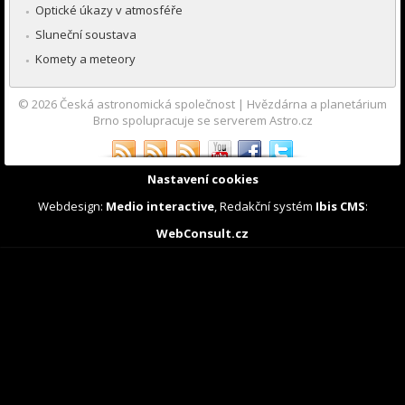
Optické úkazy v atmosféře
Sluneční soustava
Komety a meteory
© 2026
Česká astronomická společnost
|
Hvězdárna a planetárium
Brno spolupracuje se serverem Astro.cz
Nastavení cookies
Webdesign:
Medio interactive
, Redakční systém
Ibis CMS
:
WebConsult.cz