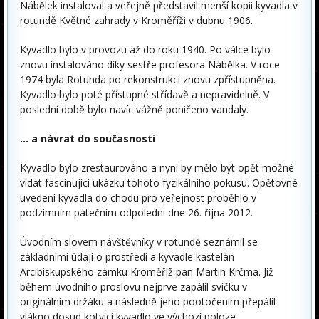
Nábělek instaloval a veřejně představil menší kopii kyvadla v
rotundě Květné zahrady v Kroměříži v dubnu 1906.
Kyvadlo bylo v provozu až do roku 1940. Po válce bylo
znovu instalováno díky sestře profesora Nábělka. V roce
1974 byla Rotunda po rekonstrukci znovu zpřístupněna.
Kyvadlo bylo poté přístupné střídavě a nepravidelně. V
poslední době bylo navíc vážně poničeno vandaly.
… a návrat do současnosti
Kyvadlo bylo zrestaurováno a nyní by mělo být opět možné
vídat fascinující ukázku tohoto fyzikálního pokusu. Opětovné
uvedení kyvadla do chodu pro veřejnost proběhlo v
podzimním pátečním odpoledni dne 26. října 2012.
Úvodním slovem návštěvníky v rotundě seznámil se
základními údaji o prostředí a kyvadle kastelán
Arcibiskupského zámku Kroměříž pan Martin Krčma. Již
během úvodního proslovu nejprve zapálil svíčku v
originálním držáku a následně jeho pootočením přepálil
vlákno dosud kotvící kyvadlo ve výchozí poloze.