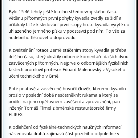
Bylo 15:46 tehdy ještě letního středoevropského času.
Většinu přítomných první pohyby kyvadla zvedly ze židlí a
přilákaly blíže k sledování první stopy hrotu kyvadla vyryté do
uhlazeného jemného písku v podstavci pod ním. To vše za
hudebního flétnového doprovodu.
K zviditelnění rotace Země stáčením stopy kyvadla je třeba
delšího času, který ukrátily odborné komentáře dalších dvou
zasvěcených přítomných. Nejprve o odbornějších fyzikálních
faktech promluvil profesor Eduard Malenovský z Vysokého
učení technického v Brně.
Poté poutavě a zasvěceně hovořil člověk, kterému kyvadlo
prošlo v poslední době nesčetněkrát rukama a který se
podílel na jeho opětovném zavěšení a zprovoznění, pan
inženýr Tomáš Flimel z brněnské restaurátorské firmy
FLIREX.
K odlehčení od fyzikálně-technických naučných informací
následovala druhá zajímavá část pozdního odpoledne v