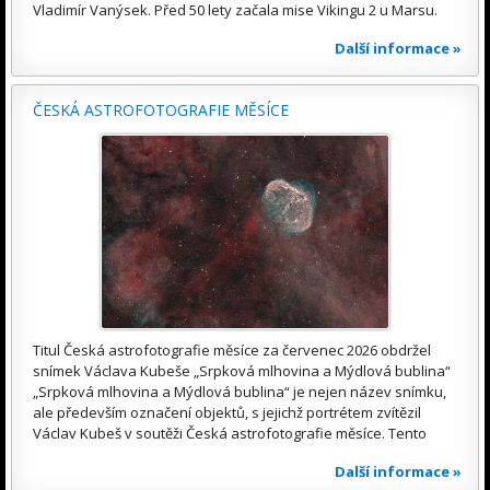
Vladimír Vanýsek. Před 50 lety začala mise Vikingu 2 u Marsu.
Další informace »
ČESKÁ ASTROFOTOGRAFIE MĚSÍCE
Titul Česká astrofotografie měsíce za červenec 2026 obdržel
snímek Václava Kubeše „Srpková mlhovina a Mýdlová bublina“
„Srpková mlhovina a Mýdlová bublina“ je nejen název snímku,
ale především označení objektů, s jejichž portrétem zvítězil
Václav Kubeš v soutěži Česká astrofotografie měsíce. Tento
Další informace »