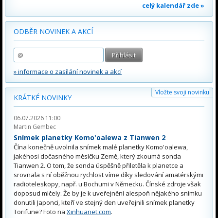
celý kalendář zde »
ODBĚR NOVINEK A AKCÍ
» informace o zasílání novinek a akcí
Vložte svoji novinku
KRÁTKÉ NOVINKY
06.07.2026 11:00
Martin Gembec
Snímek planetky Komo'oalewa z Tianwen 2
Čína konečně uvolnila snímek malé planetky Komo'oalewa,
jakéhosi dočasného měsíčku Země, který zkoumá sonda
Tianwen 2. O tom, že sonda úspěšně přiletěla k planetce a
srovnala s ní oběžnou rychlost víme díky sledování amatérskými
radioteleskopy, např. u Bochumi v Německu. Čínské zdroje však
doposud mlčely. Že by je k uveřejnění alespoň nějakého snímku
donutili Japonci, kteří ve stejný den uveřejnili snímek planetky
Torifune? Foto na
Xinhuanet.com
.