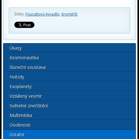
Štítky:
Foucaltovo kyvadlo
,
Kroměříž
Úkazy
Kosmonautika
Sluneční soustava
Hvězdy
Exoplanety
Vzdálený vesmír
Světelné znečištění
Multimédia
Osobnosti
Ostatní