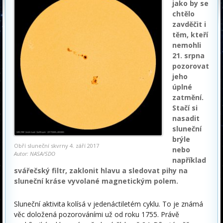
jako by se
chtělo
zavděčit i
těm, kteří
nemohli
21. srpna
pozorovat
jeho
úplné
zatmění.
Stačí si
nasadit
sluneční
brýle
Obří sluneční skvrny 4. září 2017
nebo
Autor: NASA/SDO
například
svářečský filtr, zaklonit hlavu a sledovat pihy na
sluneční kráse vyvolané magnetickým polem.
Sluneční aktivita kolísá v jedenáctiletém cyklu. To je známá
věc doložená pozorováními už od roku 1755. Právě