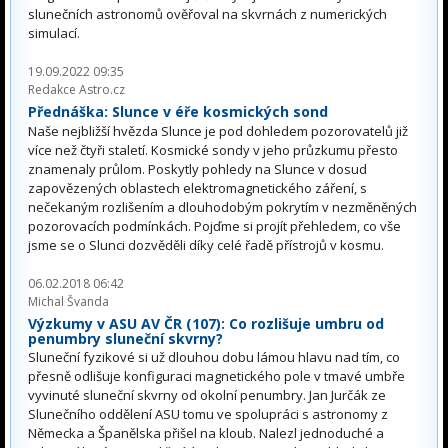
slunečních astronomů ověřoval na skvrnách z numerických
simulací.
19.09.2022 09:35
Redakce Astro.cz
Přednáška: Slunce v éře kosmických sond
Naše nejbližší hvězda Slunce je pod dohledem pozorovatelů již
více než čtyři staletí. Kosmické sondy v jeho průzkumu přesto
znamenaly průlom. Poskytly pohledy na Slunce v dosud
zapovězených oblastech elektromagnetického záření, s
nečekaným rozlišením a dlouhodobým pokrytím v nezměněných
pozorovacích podmínkách. Pojďme si projít přehledem, co vše
jsme se o Slunci dozvěděli díky celé řadě přístrojů v kosmu.
06.02.2018 06:42
Michal Švanda
Výzkumy v ASU AV ČR (107): Co rozlišuje umbru od
penumbry sluneční skvrny?
Sluneční fyzikové si už dlouhou dobu lámou hlavu nad tím, co
přesně odlišuje konfiguraci magnetického pole v tmavé umbře
vyvinuté sluneční skvrny od okolní penumbry. Jan Jurčák ze
Slunečního oddělení ASU tomu ve spolupráci s astronomy z
Německa a Španělska přišel na kloub. Nalezl jednoduché a