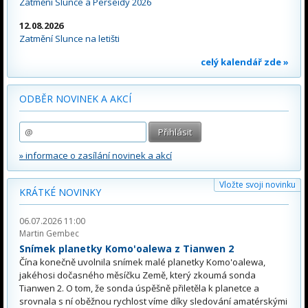
Zatmění Slunce a Perseidy 2026
12.08.2026
Zatmění Slunce na letišti
celý kalendář zde »
ODBĚR NOVINEK A AKCÍ
» informace o zasílání novinek a akcí
Vložte svoji novinku
KRÁTKÉ NOVINKY
06.07.2026 11:00
Martin Gembec
Snímek planetky Komo'oalewa z Tianwen 2
Čína konečně uvolnila snímek malé planetky Komo'oalewa,
jakéhosi dočasného měsíčku Země, který zkoumá sonda
Tianwen 2. O tom, že sonda úspěšně přiletěla k planetce a
srovnala s ní oběžnou rychlost víme díky sledování amatérskými