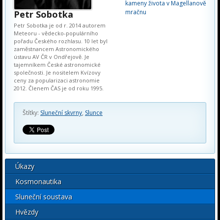
kameny života v Magellanově
mračnu
Petr Sobotka
Petr Sobotka je od r. 2014 autorem
Meteoru - vědecko-populárního
pořadu Českého rozhlasu. 10 let byl
zaměstnancem Astronomického
ústavu AV ČR v Ondřejově. Je
tajemníkem České astronomické
společnosti. Je nositelem Kvízovy
ceny za popularizaci astronomie
2012. Členem ČAS je od roku 1995.
Štítky:
Sluneční skvrny
,
Slunce
Úkazy
Kosmonautika
Sluneční soustava
Hvězdy