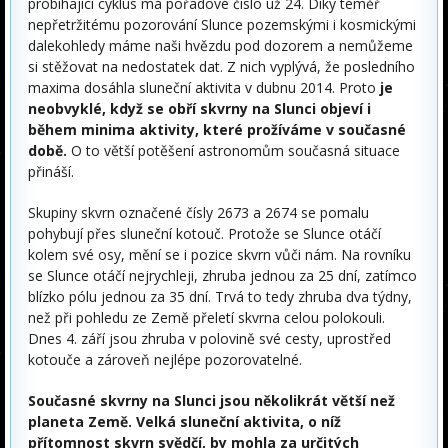
probíhající cyklus má pořadové číslo už 24. Díky téměř
nepřetržitému pozorování Slunce pozemskými i kosmickými
dalekohledy máme naši hvězdu pod dozorem a nemůžeme
si stěžovat na nedostatek dat. Z nich vyplývá, že posledního
maxima dosáhla sluneční aktivita v dubnu 2014. Proto
je
neobvyklé, když se obří skvrny na Slunci objeví i
během minima aktivity, které prožíváme v současné
době.
O to větší potěšení astronomům současná situace
přináší.
Skupiny skvrn označené čísly 2673 a 2674 se pomalu
pohybují přes sluneční kotouč. Protože se Slunce otáčí
kolem své osy, mění se i pozice skvrn vůči nám. Na rovníku
se Slunce otáčí nejrychleji, zhruba jednou za 25 dní, zatímco
blízko pólu jednou za 35 dní. Trvá to tedy zhruba dva týdny,
než při pohledu ze Země přeletí skvrna celou polokouli.
Dnes 4. září jsou zhruba v polovině své cesty, uprostřed
kotouče a zároveň nejlépe pozorovatelné.
Současné skvrny na Slunci jsou několikrát větší než
planeta Země. Velká sluneční aktivita, o níž
přítomnost skvrn svědčí, by mohla za určitých