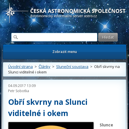
Česká astronomická společnost - Informační astronomický server
Zobrazit menu
Úvodní strana
>
Články
>
Sluneční soustava
> Obří skvrny na
Slunci viditelné i okem
04.09.2017 13:09
Petr Sobotka
Obří skvrny na Slunci
viditelné i okem
Slunce