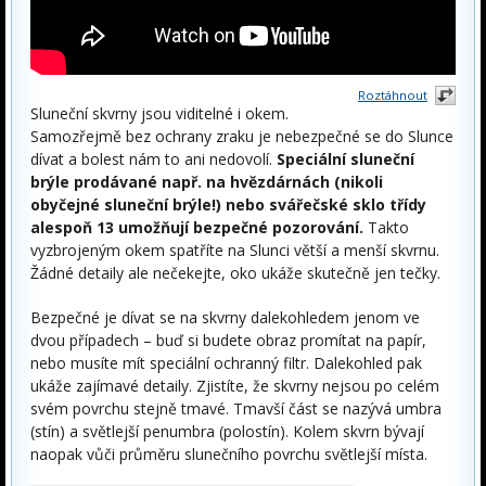
Roztáhnout
Sluneční skvrny jsou viditelné i okem.
Samozřejmě bez ochrany zraku je nebezpečné se do Slunce
dívat a bolest nám to ani nedovolí.
Speciální sluneční
brýle prodávané např. na hvězdárnách (nikoli
obyčejné sluneční brýle!) nebo svářečské sklo třídy
alespoň 13 umožňují bezpečné pozorování.
Takto
vyzbrojeným okem spatříte na Slunci větší a menší skvrnu.
Žádné detaily ale nečekejte, oko ukáže skutečně jen tečky.
Bezpečné je dívat se na skvrny dalekohledem jenom ve
dvou případech – buď si budete obraz promítat na papír,
nebo musíte mít speciální ochranný filtr. Dalekohled pak
ukáže zajímavé detaily. Zjistíte, že skvrny nejsou po celém
svém povrchu stejně tmavé. Tmavší část se nazývá umbra
(stín) a světlejší penumbra (polostín). Kolem skvrn bývají
naopak vůči průměru slunečního povrchu světlejší místa.