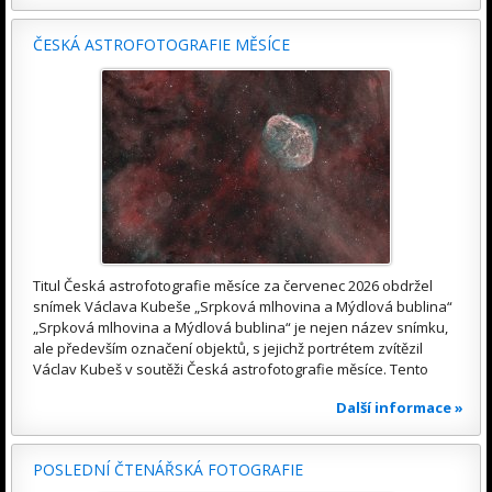
ČESKÁ ASTROFOTOGRAFIE MĚSÍCE
Titul Česká astrofotografie měsíce za červenec 2026 obdržel
snímek Václava Kubeše „Srpková mlhovina a Mýdlová bublina“
„Srpková mlhovina a Mýdlová bublina“ je nejen název snímku,
ale především označení objektů, s jejichž portrétem zvítězil
Václav Kubeš v soutěži Česká astrofotografie měsíce. Tento
Další informace »
POSLEDNÍ ČTENÁŘSKÁ FOTOGRAFIE