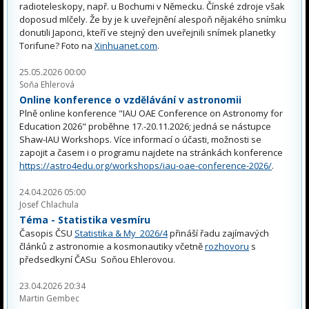
radioteleskopy, např. u Bochumi v Německu. Čínské zdroje však
doposud mlčely. Že by je k uveřejnění alespoň nějakého snímku
donutili Japonci, kteří ve stejný den uveřejnili snímek planetky
Torifune? Foto na
Xinhuanet.com
.
25.05.2026 00:00
Soňa Ehlerová
Online konference o vzdělávání v astronomii
Plně online konference "IAU OAE Conference on Astronomy for
Education 2026" proběhne 17.-20.11.2026; jedná se nástupce
Shaw-IAU Workshops. Více informací o účasti, možnosti se
zapojit a časem i o programu najdete na stránkách konference
https://astro4edu.org/workshops/iau-oae-conference-2026/
.
24.04.2026 05:00
Josef Chlachula
Téma - Statistika vesmíru
Časopis ČSU
Statistika & My 2026/4
přináší řadu zajímavých
článků z astronomie a kosmonautiky včetně
rozhovoru
s
předsedkyní ČASu Soňou Ehlerovou.
23.04.2026 20:34
Martin Gembec