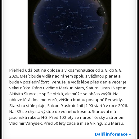
Přehled událostí na obloze a v kosmonautice od 3. 8. do 9. 8.
2026. Měsíc bude vidět nad ránem spolu s většinou planet a
bude v poslední čtvrti. Venuše je vidět lépe přes den a večer je
velmi nízko. Ráno uvidíme Merkur, Mars, Saturn, Uran i Neptun.
Aktivita Slunce je spíše nízká, ale může se občas zvýšit. Na
obloze létá dost meteorů, většina budou postupně Perseidy.
Starship stále pluje, Falcon 9 uskutečnil již 90 startů v roce 2026.
Na ISS se chystá výstup do volného kosmu. Startovat má
japonská raketa H-3. Před 100 lety se narodil český astronom
Vladimír Vanýsek. Před 50 lety začala mise Vikingu 2 u Marsu.
Další informace »