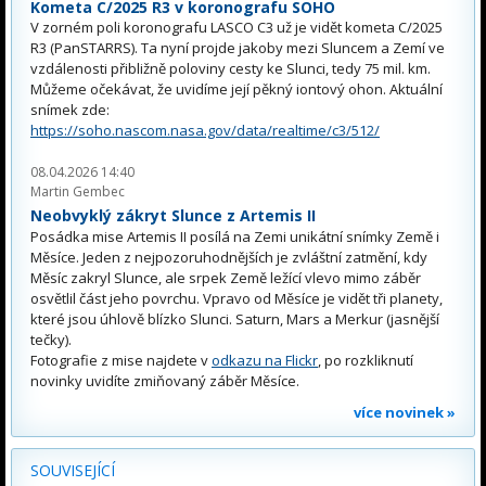
Kometa C/2025 R3 v koronografu SOHO
V zorném poli koronografu LASCO C3 už je vidět kometa C/2025
R3 (PanSTARRS). Ta nyní projde jakoby mezi Sluncem a Zemí ve
vzdálenosti přibližně poloviny cesty ke Slunci, tedy 75 mil. km.
Můžeme očekávat, že uvidíme její pěkný iontový ohon. Aktuální
snímek zde:
https://soho.nascom.nasa.gov/data/realtime/c3/512/
08.04.2026 14:40
Martin Gembec
Neobvyklý zákryt Slunce z Artemis II
Posádka mise Artemis II posílá na Zemi unikátní snímky Země i
Měsíce. Jeden z nejpozoruhodnějších je zvláštní zatmění, kdy
Měsíc zakryl Slunce, ale srpek Země ležící vlevo mimo záběr
osvětlil část jeho povrchu. Vpravo od Měsíce je vidět tři planety,
které jsou úhlově blízko Slunci. Saturn, Mars a Merkur (jasnější
tečky).
Fotografie z mise najdete v
odkazu na Flickr
, po rozkliknutí
novinky uvidíte zmiňovaný záběr Měsíce.
více novinek »
SOUVISEJÍCÍ