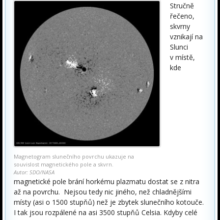
Stručně
řečeno,
skvrny
vznikají na
Slunci
v místě,
kde
Magnetogram slunečního povrchu ukazuje na
souvislost magnetického pole a skvrn.
Autor: SDO/NASA
magnetické pole brání horkému plazmatu dostat se z nitra
až na povrchu. Nejsou tedy nic jiného, než chladnějšími
místy (asi o 1500 stupňů) než je zbytek slunečního kotouče.
I tak jsou rozpálené na asi 3500 stupňů Celsia. Kdyby celé