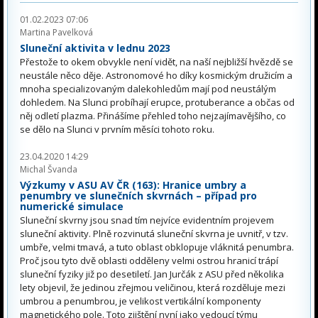
01.02.2023 07:06
Martina Pavelková
Sluneční aktivita v lednu 2023
Přestože to okem obvykle není vidět, na naší nejbližší hvězdě se
neustále něco děje. Astronomové ho díky kosmickým družicím a
mnoha specializovaným dalekohledům mají pod neustálým
dohledem. Na Slunci probíhají erupce, protuberance a občas od
něj odletí plazma. Přinášíme přehled toho nejzajímavějšího, co
se dělo na Slunci v prvním měsíci tohoto roku.
23.04.2020 14:29
Michal Švanda
Výzkumy v ASU AV ČR (163): Hranice umbry a
penumbry ve slunečních skvrnách – případ pro
numerické simulace
Sluneční skvrny jsou snad tím nejvíce evidentním projevem
sluneční aktivity. Plně rozvinutá sluneční skvrna je uvnitř, v tzv.
umbře, velmi tmavá, a tuto oblast obklopuje vláknitá penumbra.
Proč jsou tyto dvě oblasti odděleny velmi ostrou hranicí trápí
sluneční fyziky již po desetiletí. Jan Jurčák z ASU před několika
lety objevil, že jedinou zřejmou veličinou, která rozděluje mezi
umbrou a penumbrou, je velikost vertikální komponenty
magnetického pole. Toto zjištění nyní jako vedoucí týmu