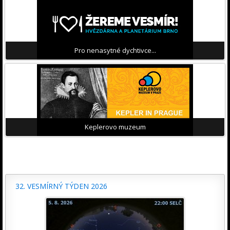
Pro nenasytné dychtivce...
Keplerovo muzeum
32. VESMÍRNÝ TÝDEN 2026