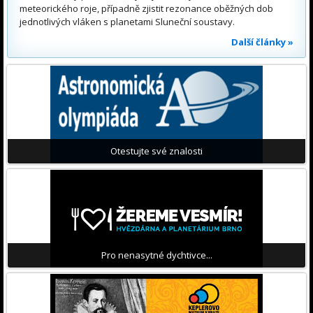
meteorického roje, případně zjistit rezonance oběžných dob
jednotlivých vláken s planetami Sluneční soustavy.
Další články »
Otestujte své znalosti
Pro nenasytné dychtivce...