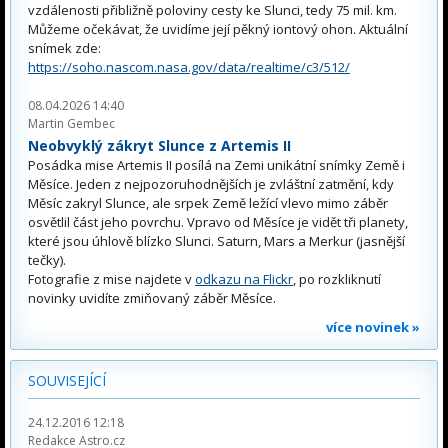
vzdálenosti přibližně poloviny cesty ke Slunci, tedy 75 mil. km.
Můžeme očekávat, že uvidíme její pěkný iontový ohon. Aktuální
snímek zde:
https://soho.nascom.nasa.gov/data/realtime/c3/512/
08.04.2026 14:40
Martin Gembec
Neobvyklý zákryt Slunce z Artemis II
Posádka mise Artemis II posílá na Zemi unikátní snímky Země i
Měsíce. Jeden z nejpozoruhodnějších je zvláštní zatmění, kdy
Měsíc zakryl Slunce, ale srpek Země ležící vlevo mimo záběr
osvětlil část jeho povrchu. Vpravo od Měsíce je vidět tři planety,
které jsou úhlově blízko Slunci. Saturn, Mars a Merkur (jasnější
tečky).
Fotografie z mise najdete v
odkazu na Flickr
, po rozkliknutí
novinky uvidíte zmiňovaný záběr Měsíce.
více novinek »
SOUVISEJÍCÍ
24.12.2016 12:18
Redakce Astro.cz