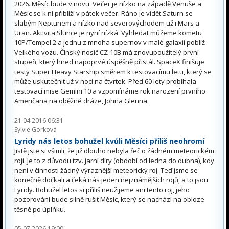
2026. Měsíc bude v novu. Večer je nízko na západě Venuše a
Měsíc se k ní přiblíží v pátek večer. Ráno je vidět Saturn se
slabým Neptunem a nízko nad severovýchodem už i Mars a
Uran. Aktivita Slunce je nyní nízká. Vyhledat můžeme kometu
10P/Tempel 2 a jednu z mnoha supernov v malé galaxii poblíž
Velkého vozu. Čínský nosič CZ-10B má znovupoužitelý první
stupeň, který hned napoprvé úspěšně přistál. SpaceX finišuje
testy Super Heavy Starship směrem k testovacímu letu, který se
může uskutečnit už v noci na čtvrtek. Před 60 lety probíhala
testovací mise Gemini 10 a vzpomínáme rok narození prvního
Američana na oběžné dráze, Johna Glenna.
21.04.2016 06:31
Sylvie Gorková
Lyridy nás letos bohužel kvůli Měsíci příliš neohromí
Jistě jste si všimli, že již dlouho nebyla řeč o žádném meteorickém
roji. Je to z důvodu tzv. jarní díry (období od ledna do dubna), kdy
není v činnosti žádný výraznější meteorický roj. Teď jsme se
konečně dočkali a čeká nás jeden nejznámějších rojů, a to jsou
Lyridy. Bohužel letos si příliš neužijeme ani tento roj, jeho
pozorování bude silně rušit Měsíc, který se nachází na obloze
těsně po úplňku.
05.07.2026 19:00