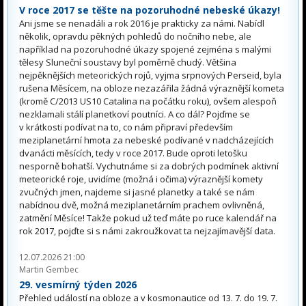
V roce 2017 se těšte na pozoruhodné nebeské úkazy!
Ani jsme se nenadáli a rok 2016 je prakticky za námi. Nabídl
několik, opravdu pěkných pohledů do nočního nebe, ale
například na pozoruhodné úkazy spojené zejména s malými
tělesy Sluneční soustavy byl poměrně chudý. Většina
nejpěknějších meteorických rojů, vyjma srpnových Perseid, byla
rušena Měsícem, na obloze nezazářila žádná výraznější kometa
(kromě C/2013 US10 Catalina na počátku roku), ovšem alespoň
nezklamali stálí planetkoví poutníci. A co dál? Pojďme se
v krátkosti podívat na to, co nám připraví především
meziplanetární hmota za nebeské podívané v nadcházejících
dvanácti měsících, tedy v roce 2017. Bude oproti letošku
nesporně bohatší. Vychutnáme si za dobrých podmínek aktivní
meteorické roje, uvidíme (možná i očima) výraznější komety
zvučných jmen, najdeme si jasné planetky a také se nám
nabídnou dvě, možná meziplanetárním prachem ovlivněná,
zatmění Měsíce! Takže pokud už teď máte po ruce kalendář na
rok 2017, pojďte si s námi zakroužkovat ta nejzajímavější data.
12.07.2026 21:00
Martin Gembec
29. vesmírný týden 2026
Přehled událostí na obloze a v kosmonautice od 13. 7. do 19. 7.