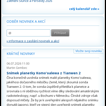
Zatmění Slunce a Perseidy 2026
celý kalendář zde »
ODBĚR NOVINEK A AKCÍ
» informace o zasílání novinek a akcí
Vložte svoji novinku
KRÁTKÉ NOVINKY
06.07.2026 11:00
Martin Gembec
Snímek planetky Komo'oalewa z Tianwen 2
Čína konečně uvolnila snímek malé planetky Komo'oalewa,
jakéhosi dočasného měsíčku Země, který zkoumá sonda
Tianwen 2. O tom, že sonda úspěšně přiletěla k planetce a
srovnala s ní oběžnou rychlost víme díky sledování amatérskými
radioteleskopy, např. u Bochumi v Německu. Čínské zdroje však
doposud mlčely. Že by je k uveřejnění alespoň nějakého snímku
donutili Japonci, kteří ve stejný den uveřejnili snímek planetky