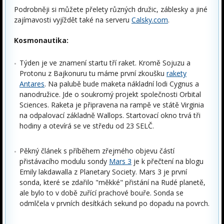
Podrobněji si můžete přelety různých družic, záblesky a jiné
zajímavosti vyjíždět také na serveru
Calsky.com
.
Kosmonautika:
Týden je ve znamení startu tří raket. Kromě Sojuzu a
Protonu z Bajkonuru tu máme první zkoušku
rakety
Antares
. Na palubě bude maketa nákladní lodi Cygnus a
nanodružice. Jde o soukromý projekt společnosti Orbital
Sciences. Raketa je připravena na rampě ve státě Virginia
na odpalovací základně Wallops. Startovací okno trvá tři
hodiny a otevírá se ve středu od 23 SELČ.
Pěkný článek s příběhem zřejmého objevu částí
přistávacího modulu sondy
Mars 3
je k přečtení na blogu
Emily lakdawalla z Planetary Society. Mars 3 je první
sonda, které se zdařilo "měkké" přistání na Rudé planetě,
ale bylo to v době zuřící prachové bouře. Sonda se
odmlčela v prvních desítkách sekund po dopadu na povrch.