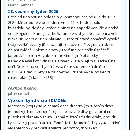
Martin Gembec
28. vesmírný týden 2026
Přehled událostí na obloze a v kosmonautice od 6. 7. do 12. 7.
2026. Měsíc bude v poslední čtvrti a 11. 7. bude poblíž
hvězdokupy Plejády. Večer je nízko na západě Venuše a potká
se s Regulem. Ráno je vidět Saturn se slabým Neptunem a velmi
nízko už i Mars a Uran. Aktivita Slunce zůstává poměrně vysoká,
i když velké skvrny již zapadají, protože další zajímavá aktivní
oblast vylézá. Kolem planetky Torifune proletěla úspěšně
japonská sonda Hayabusa, mezitím u jiné planetky
Kamoʻoalewa kotví čínská Tianwen 2, ale o její misi zatím Čína
mlčí. Do kosmu se chystá česká čistě studentská družice
KOSTKA. Před 15 lety se na oběžnou dráhu vydal poslední
raketoplán (Atlantis k ISS).
06.05.2015 06:39
Jakub Koukal
Výzkum Lyrid v síti EDMONd
Meteorický roj Lyrid je známý dosti drastickým rušením drah
jednotlivých meteoroidů roje, a to hlavně díky gravitačnímu
působení planety Saturn. Kromě zjištění střední dráhy proudu
Lyrid, který protíná dráhu Země, je tedy možné díky využití citlivé
videotechniky provést analýzu jednotlivých vláken