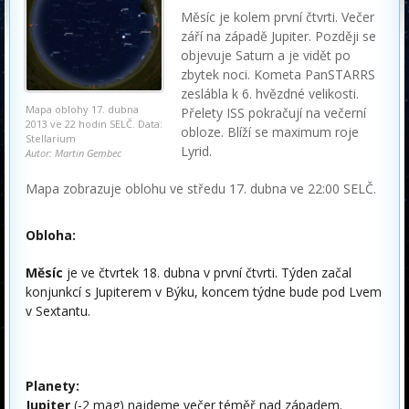
Měsíc je kolem první čtvrti. Večer
září na západě Jupiter. Později se
objevuje Saturn a je vidět po
zbytek noci. Kometa PanSTARRS
zeslábla k 6. hvězdné velikosti.
Mapa oblohy 17. dubna
Přelety ISS pokračují na večerní
2013 ve 22 hodin SELČ. Data:
obloze. Blíží se maximum roje
Stellarium
Lyrid.
Autor: Martin Gembec
Mapa zobrazuje oblohu ve středu 17. dubna ve 22:00 SELČ.
Obloha:
Měsíc
je ve čtvrtek 18. dubna v první čtvrti. Týden začal
konjunkcí s Jupiterem v Býku, koncem týdne bude pod Lvem
v Sextantu.
Planety:
Jupiter
(-2 mag) najdeme večer téměř nad západem.