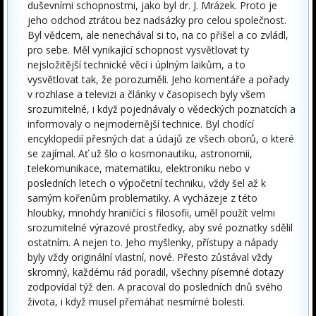
duševními schopnostmi, jako byl dr. J. Mrázek. Proto je
jeho odchod ztrátou bez nadsázky pro celou společnost.
Byl vědcem, ale nenechával si to, na co přišel a co zvládl,
pro sebe. Měl vynikající schopnost vysvětlovat ty
nejsložitější technické věci i úplným laikům, a to
vysvětlovat tak, že porozuměli. Jeho komentáře a pořady
v rozhlase a televizi a články v časopisech byly všem
srozumitelné, i když pojednávaly o vědeckých poznatcích a
informovaly o nejmodernější technice. Byl chodící
encyklopedií přesných dat a údajů ze všech oborů, o které
se zajímal. Ať už šlo o kosmonautiku, astronomii,
telekomunikace, matematiku, elektroniku nebo v
posledních letech o výpočetní techniku, vždy šel až k
samým kořenům problematiky. A vycházeje z této
hloubky, mnohdy hraničící s filosofii, uměl použít velmi
srozumitelné výrazové prostředky, aby své poznatky sdělil
ostatním. A nejen to. Jeho myšlenky, přístupy a nápady
byly vždy originální vlastní, nové. Přesto zůstával vždy
skromný, každému rád poradil, všechny písemné dotazy
zodpovídal týž den. A pracoval do posledních dnů svého
života, i když musel přemáhat nesmírné bolesti.