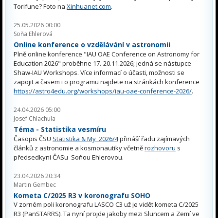
Torifune? Foto na
Xinhuanet.com
.
25.05.2026 00:00
Soňa Ehlerová
Online konference o vzdělávání v astronomii
Plně online konference "IAU OAE Conference on Astronomy for
Education 2026" proběhne 17.-20.11.2026; jedná se nástupce
Shaw-IAU Workshops. Více informací o účasti, možnosti se
zapojit a časem i o programu najdete na stránkách konference
https://astro4edu.org/workshops/iau-oae-conference-2026/
.
24.04.2026 05:00
Josef Chlachula
Téma - Statistika vesmíru
Časopis ČSU
Statistika & My 2026/4
přináší řadu zajímavých
článků z astronomie a kosmonautiky včetně
rozhovoru
s
předsedkyní ČASu Soňou Ehlerovou.
23.04.2026 20:34
Martin Gembec
Kometa C/2025 R3 v koronografu SOHO
V zorném poli koronografu LASCO C3 už je vidět kometa C/2025
R3 (PanSTARRS). Ta nyní projde jakoby mezi Sluncem a Zemí ve