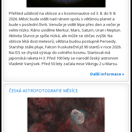
Přehled událostí na obloze a v kosmonautice od 3. 8. do 9. 8.
2026. Měsíc bude vidět nad ránem spolu s většinou planet a
bude v poslední čtvrti. Venuše je vidět lépe přes den a večer je
velmi nízko. Ráno uvidíme Merkur, Mars, Saturn, Uran i Neptun.
Aktivita Slunce je spíše nízká, ale může se občas zvýšit. Na
obloze létá dost meteorů, většina budou postupně Perseidy.
Starship stále pluje, Falcon 9 uskutečnil již 90 startů v roce 2026.
Na ISS se chystá výstup do volného kosmu. Startovat má
japonská raketa H-3. Před 100 lety se narodil český astronom
Vladimír Vanýsek. Před 50 lety začala mise Vikingu 2 u Marsu.
Další informace »
ČESKÁ ASTROFOTOGRAFIE MĚSÍCE