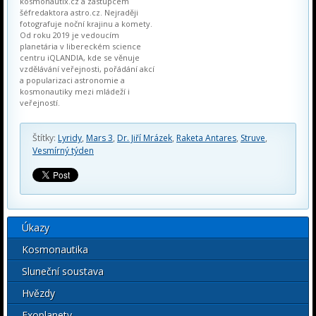
kosmonautix.cz a zástupcem
šéfredaktora astro.cz. Nejraději
fotografuje noční krajinu a komety.
Od roku 2019 je vedoucím
planetária v libereckém science
centru iQLANDIA, kde se věnuje
vzdělávání veřejnosti, pořádání akcí
a popularizaci astronomie a
kosmonautiky mezi mládeží i
veřejností.
Štítky:
Lyridy
,
Mars 3
,
Dr. Jiří Mrázek
,
Raketa Antares
,
Struve
,
Vesmírný týden
Úkazy
Kosmonautika
Sluneční soustava
Hvězdy
Exoplanety