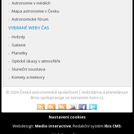
Astronomie v médiích
Mapa astronomie v Česku
Astronomické fórum
VYBRANÉ WEBY ČAS
Hvězdy
Galaxie
Planetky
Optické úkazy v atmosféře
Sluneční soustava
Komety a meteory
© 2026
Česká astronomická společnost
|
Hvězdárna a planetárium
Brno spolupracuje se serverem Astro.cz
Nastavení cookies
Webdesign:
Medio interactive
, Redakční systém
Ibis CMS
: