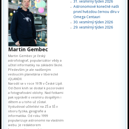
31. vesmírný týden 2026
Astronomové konečně našli
první hvězdou černou díru v
Omega Centauri
30. vesmírný týden 2026
29. vesmírný týden 2026
Martin Gembec
Martin Gembec je český
astrofotograf, popularizátor vědy a
učitel informatiky na základní škole.
Především je ale nadšeným
vedoucím planetária v liberecké
iQLANDII.
Narodil se v roce 1978 v České Lípě.
Od čtení knih se dostal k pozorování
a fotografování oblohy. Nad fotkami
pak vyprávěl o vesmíru dospělým i
dětem a u toho už zůstal.
Vystudoval učitelství na ZŠ a SŠ v
oboru fyzika, geografie a
informatika. Od roku 1999
popularizuje astronomii na vlastním
webu. Je redaktorem