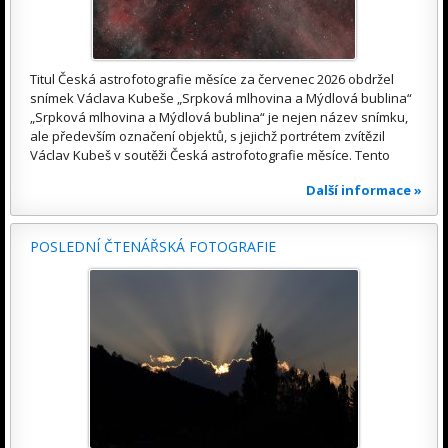
Titul Česká astrofotografie měsíce za červenec 2026 obdržel
snímek Václava Kubeše „Srpková mlhovina a Mýdlová bublina“
„Srpková mlhovina a Mýdlová bublina“ je nejen název snímku,
ale především označení objektů, s jejichž portrétem zvítězil
Václav Kubeš v soutěži Česká astrofotografie měsíce. Tento
Další informace »
POSLEDNÍ ČTENÁŘSKÁ FOTOGRAFIE