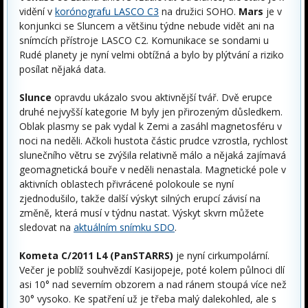
vidění v
korónografu LASCO C3
na družici SOHO.
Mars
je v
konjunkci se Sluncem a většinu týdne nebude vidět ani na
snímcích přístroje LASCO C2. Komunikace se sondami u
Rudé planety je nyní velmi obtížná a bylo by plýtvání a riziko
posílat nějaká data.
Slunce
opravdu ukázalo svou aktivnější tvář. Dvě erupce
druhé nejvyšší kategorie M byly jen přirozeným důsledkem.
Oblak plasmy se pak vydal k Zemi a zasáhl magnetosféru v
noci na neděli. Ačkoli hustota částic prudce vzrostla, rychlost
slunečního větru se zvýšila relativně málo a nějaká zajímavá
geomagnetická bouře v neděli nenastala. Magnetické pole v
aktivních oblastech přivrácené polokoule se nyní
zjednodušilo, takže další výskyt silných erupcí závisí na
změně, která musí v týdnu nastat. Výskyt skvrn můžete
sledovat na
aktuálním snímku SDO
.
Kometa C/2011 L4 (PanSTARRS)
je nyní cirkumpolární.
Večer je poblíž souhvězdí Kasijopeje, poté kolem půlnoci dlí
asi 10° nad severním obzorem a nad ránem stoupá více než
30° vysoko. Ke spatření už je třeba malý dalekohled, ale s