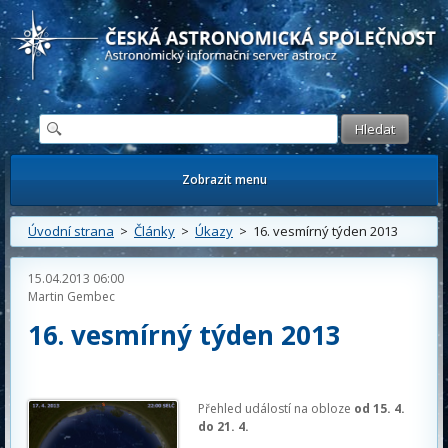
Česká astronomická společnost - Informační astronomický server
Zobrazit menu
Úvodní strana
>
Články
>
Úkazy
> 16. vesmírný týden 2013
15.04.2013 06:00
Martin Gembec
16. vesmírný týden 2013
Přehled událostí na obloze
od 15. 4.
do 21. 4.