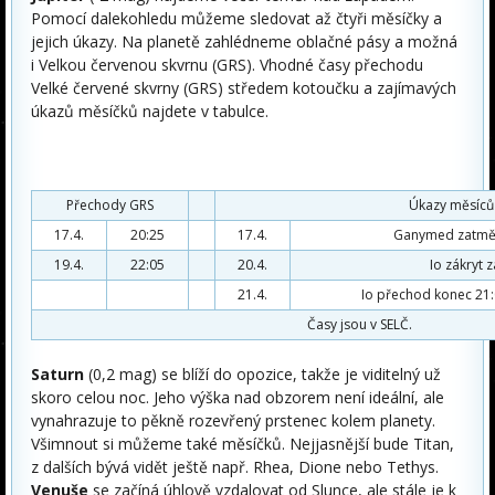
Pomocí dalekohledu můžeme sledovat až čtyři měsíčky a
jejich úkazy. Na planetě zahlédneme oblačné pásy a možná
i Velkou červenou skvrnu (GRS). Vhodné časy přechodu
Velké červené skvrny (GRS) středem kotoučku a zajímavých
úkazů měsíčků najdete v tabulce.
Přechody GRS
Úkazy měsíců
17.4.
20:25
17.4.
Ganymed zatměn
19.4.
22:05
20.4.
Io zákryt z
21.4.
Io přechod konec 21:
Časy jsou v SELČ.
Saturn
(0,2 mag) se blíží do opozice, takže je viditelný už
skoro celou noc. Jeho výška nad obzorem není ideální, ale
vynahrazuje to pěkně rozevřený prstenec kolem planety.
Všimnout si můžeme také měsíčků. Nejjasnější bude Titan,
z dalších bývá vidět ještě např. Rhea, Dione nebo Tethys.
Venuše
se začíná úhlově vzdalovat od Slunce, ale stále je k