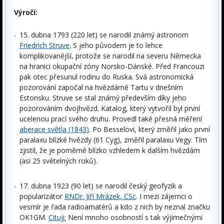
Výročí:
15. dubna 1793 (220 let) se narodil známý astronom
Friedrich Struve
. S jeho původem je to lehce
komplikovanější, protože se narodil na severu Německa
na hranici okupační zóny Norsko-Dánské. Před Francouzi
pak otec přesunul rodinu do Ruska. Svá astronomická
pozorování započal na hvězdárně Tartu v dnešním
Estonsku. Struve se stal známý především díky jeho
pozorováním dvojhvězd. Katalog, který vytvořil byl první
ucelenou prací svého druhu. Provedl také přesná měření
aberace světla (1843)
. Po Besselovi, který změřil jako první
paralaxu blízké hvězdy (61 Cyg), změřil paralaxu Vegy. Tím
zjistil, že je poměrně blízko vzhledem k dalším hvězdám
(asi 25 světelných roků).
17. dubna 1923 (90 let) se narodil český geofyzik a
popularizátor
RNDr. Jiří Mrázek, CSc
. I mezi zájemci o
vesmír je řada radioamatérů a kdo z nich by neznal značku
OK1GM.
Cituji:
Není mnoho osobností s tak výjimečnými