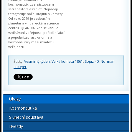
kosmonautix.cz a zástupcem
šéfredaktora astro.cz. Nejraději
fotografuje noční krajinu a komety.
Od roku 2019 je vedoucím
planetária v libereckém science
centru iQLANDIA, kde se věnuje
vzdělávání veřejnosti, pořádání akcí
a popularizaci astronomie a
kosmonautiky mezi mládeží i
veřejností.
Štítky:
Vesmírný týden
,
Velká kometa 1861
,
Sojuz 40
,
Norman
Lockyer
Úkazy
Kosmonautika
Sluneční soustava
Hvězdy