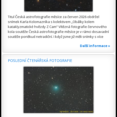
Titul Česká astrofotografie měsíce za červen 2026 obdržel
snímek Karla Kolomazníka s kolektivem „Obálky kolem
kataklyzmatické hvězdy Z Cam“ Vítězná fotografie červnového
kola soutěže Česká astrofotografie měsíce je v rámci dosavadní
soutěže poněkud netradiční. I když jsme již měli snímky s více
Další informace »
POSLEDNÍ ČTENÁŘSKÁ FOTOGRAFIE