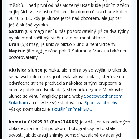
měsíců. Hned první od nás viditelný úkaz bude jedním z těch
nejlepších v celé asi roční sérii. Maximum úkazu bude kolem
20:10 SELČ, kdy je Slunce ještě nad obzorem, ale Jupiter
ještě slušně vysoko.
Saturn
(0,9 mag) není u nás pozorovatelný. Již za dva týdny
by ale mohl začít být vidět nízko na ranní obloze.
Uran
(5,8 mag) je úhlově blízko Slunci a není viditelný.
Neptun
(8 mag) je ráno poblíž Saturnu a Marsu a také není
pozorovatelný.
Aktivita Slunce
je nízká, ale mohla by se zvýšit. O víkendu
se na východním okraji objevila aktivní oblast, která se na
odvrácené straně předvedla několika silnými erupcemi a
hned v pátek předvedla další střední kategorie M. Aktivitě
Slunce se věnují anglicky psané weby
Spaceweather.com
,
Solarham
a česky lze vše sledovat na
Spaceweatherlive
.
Výskyt skvrn ukazuje
aktuální snímek SDO
.
Kometa
C/2025 R3 (PanSTARRS)
je vidět jen v rovníkových
oblastech a na jižní polokouli. Fotograficky je to stále
skvost, jak dokazují snímky pomocí vzdáleně ovládaných