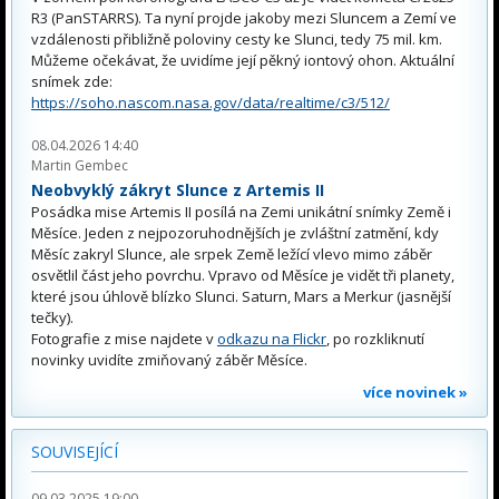
R3 (PanSTARRS). Ta nyní projde jakoby mezi Sluncem a Zemí ve
vzdálenosti přibližně poloviny cesty ke Slunci, tedy 75 mil. km.
Můžeme očekávat, že uvidíme její pěkný iontový ohon. Aktuální
snímek zde:
https://soho.nascom.nasa.gov/data/realtime/c3/512/
08.04.2026 14:40
Martin Gembec
Neobvyklý zákryt Slunce z Artemis II
Posádka mise Artemis II posílá na Zemi unikátní snímky Země i
Měsíce. Jeden z nejpozoruhodnějších je zvláštní zatmění, kdy
Měsíc zakryl Slunce, ale srpek Země ležící vlevo mimo záběr
osvětlil část jeho povrchu. Vpravo od Měsíce je vidět tři planety,
které jsou úhlově blízko Slunci. Saturn, Mars a Merkur (jasnější
tečky).
Fotografie z mise najdete v
odkazu na Flickr
, po rozkliknutí
novinky uvidíte zmiňovaný záběr Měsíce.
více novinek »
SOUVISEJÍCÍ
09.03.2025 19:00