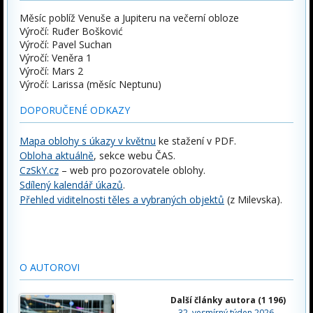
Měsíc poblíž Venuše a Jupiteru na večerní obloze
Výročí: Ruđer Bošković
Výročí: Pavel Suchan
Výročí: Veněra 1
Výročí: Mars 2
Výročí: Larissa (měsíc Neptunu)
DOPORUČENÉ ODKAZY
Mapa oblohy s úkazy v květnu
ke stažení v PDF.
Obloha aktuálně
, sekce webu ČAS.
CzSkY.cz
– web pro pozorovatele oblohy.
Sdílený kalendář úkazů
.
Přehled viditelnosti těles a vybraných objektů
(z Milevska).
O AUTOROVI
Další články autora (1 196)
32. vesmírný týden 2026