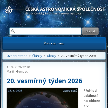
Česká astronomická společnost - Informační astronomický server
Zobrazit menu
Úvodní strana
>
Články
>
Úkazy
> 20. vesmírný týden 2026
10.05.2026 22:10
Martin Gembec
20. vesmírný týden 2026
Přehled
událostí
na obloze
a v