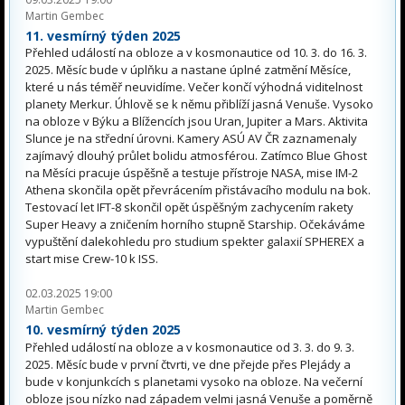
Martin Gembec
11. vesmírný týden 2025
Přehled událostí na obloze a v kosmonautice od 10. 3. do 16. 3.
2025. Měsíc bude v úplňku a nastane úplné zatmění Měsíce,
které u nás téměř neuvidíme. Večer končí výhodná viditelnost
planety Merkur. Úhlově se k němu přiblíží jasná Venuše. Vysoko
na obloze v Býku a Blížencích jsou Uran, Jupiter a Mars. Aktivita
Slunce je na střední úrovni. Kamery ASÚ AV ČR zaznamenaly
zajímavý dlouhý průlet bolidu atmosférou. Zatímco Blue Ghost
na Měsíci pracuje úspěšně a testuje přístroje NASA, mise IM-2
Athena skončila opět převrácením přistávacího modulu na bok.
Testovací let IFT-8 skončil opět úspěšným zachycením rakety
Super Heavy a zničením horního stupně Starship. Očekáváme
vypuštění dalekohledu pro studium spekter galaxií SPHEREX a
start mise Crew-10 k ISS.
02.03.2025 19:00
Martin Gembec
10. vesmírný týden 2025
Přehled událostí na obloze a v kosmonautice od 3. 3. do 9. 3.
2025. Měsíc bude v první čtvrti, ve dne přejde přes Plejády a
bude v konjunkcích s planetami vysoko na obloze. Na večerní
obloze jsou nízko nad západem velmi jasná Venuše a poměrně