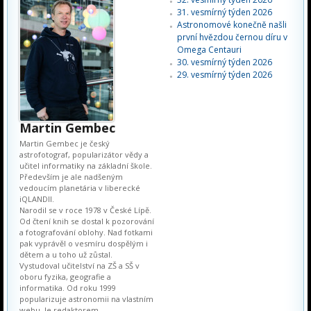
31. vesmírný týden 2026
Astronomové konečně našli
první hvězdou černou díru v
Omega Centauri
30. vesmírný týden 2026
29. vesmírný týden 2026
Martin Gembec
Martin Gembec je český
astrofotograf, popularizátor vědy a
učitel informatiky na základní škole.
Především je ale nadšeným
vedoucím planetária v liberecké
iQLANDII.
Narodil se v roce 1978 v České Lípě.
Od čtení knih se dostal k pozorování
a fotografování oblohy. Nad fotkami
pak vyprávěl o vesmíru dospělým i
dětem a u toho už zůstal.
Vystudoval učitelství na ZŠ a SŠ v
oboru fyzika, geografie a
informatika. Od roku 1999
popularizuje astronomii na vlastním
webu. Je redaktorem