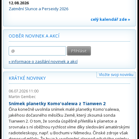
12.08.2026
Zatmění Slunce a Perseidy 2026
celý kalendář zde »
ODBĚR NOVINEK A AKCÍ
» informace o zasílání novinek a akcí
Vložte svoji novinku
KRÁTKÉ NOVINKY
06.07.2026 11:00
Martin Gembec
Snímek planetky Komo'oalewa z Tianwen 2
Čína konečně uvolnila snímek malé planetky Komo'oalewa,
jakéhosi dočasného měsíčku Země, který zkoumá sonda
Tianwen 2. O tom, že sonda úspěšně přiletěla k planetce a
srovnala s ní oběžnou rychlost víme díky sledování amatérskými
radioteleskopy, např. u Bochumi v Německu. Čínské zdroje však
doposud mlčely. Že by je k uveřejnění alespoň nějakého snímku