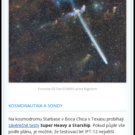
Kometa R3 PanSTARRS před Rigelem
KOSMONAUTIKA A SONDY
Na kosmodromu Starbase v Boca Chica v Texasu probíhají
závěrečné testy
Super Heavy a Starship
. Pokud půjde vše
podle plánu, je možné, že testovací let IFT-12 největší