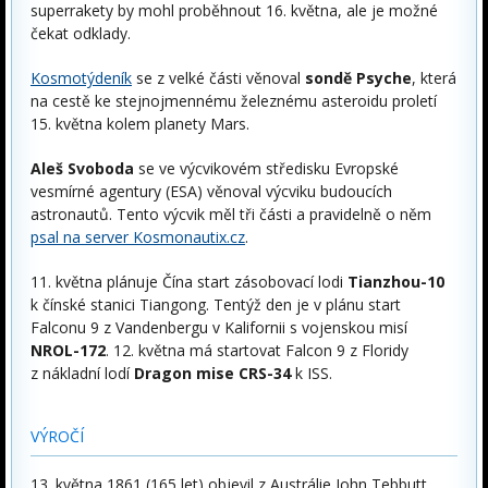
superrakety by mohl proběhnout 16. května, ale je možné
čekat odklady.
Kosmotýdeník
se z velké části věnoval
sondě Psyche
, která
na cestě ke stejnojmennému železnému asteroidu proletí
15. května kolem planety Mars.
Aleš Svoboda
se ve výcvikovém středisku Evropské
vesmírné agentury (ESA) věnoval výcviku budoucích
astronautů. Tento výcvik měl tři části a pravidelně o něm
psal na server Kosmonautix.cz
.
11. května plánuje Čína start zásobovací lodi
Tianzhou-10
k čínské stanici Tiangong. Tentýž den je v plánu start
Falconu 9 z Vandenbergu v Kalifornii s vojenskou misí
NROL-172
. 12. května má startovat Falcon 9 z Floridy
z nákladní lodí
Dragon mise CRS-34
k ISS.
VÝROČÍ
13. května 1861 (165 let) objevil z Austrálie John Tebbutt