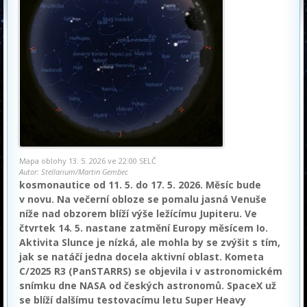
Mapa oblohy 13. 5. 2026 ve 22:00 SELČ
Autor: Stellarium/Martin Gembec
kosmonautice od 11. 5. do 17. 5. 2026. Měsíc bude
v novu. Na večerní obloze se pomalu jasná Venuše
níže nad obzorem blíží výše ležícímu Jupiteru. Ve
čtvrtek 14. 5. nastane zatmění Europy měsícem Io.
Aktivita Slunce je nízká, ale mohla by se zvýšit s tím,
jak se natáčí jedna docela aktivní oblast. Kometa
C/2025 R3 (PanSTARRS) se objevila i v astronomickém
snímku dne NASA od českých astronomů. SpaceX už
se blíží dalšímu testovacímu letu Super Heavy