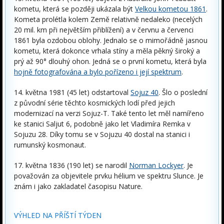
kometu, která se později ukázala být
Velkou kometou 1861
.
Kometa prolétla kolem Země relativně nedaleko (necelých
20 mil. km při největším přiblížení) a v červnu a červenci
1861 byla ozdobou oblohy. Jednalo se o mimořádně jasnou
kometu, která dokonce vrhala stíny a měla pěkný široký a
prý až 90° dlouhý ohon. Jedná se o první kometu, která byla
hojně fotografována a bylo pořízeno i její spektrum
.
14. května 1981 (45 let) odstartoval
Sojuz 40
. Šlo o poslední
z původní série těchto kosmických lodí před jejich
modernizací na verzi Sojuz-T. Také tento let měl namířeno
ke stanici Saljut 6, podobně jako let Vladimíra Remka v
Sojuzu 28. Díky tomu se v Sojuzu 40 dostal na stanici i
rumunský kosmonaut.
17. května 1836 (190 let) se narodil
Norman Lockyer
. Je
považován za objevitele prvku hélium ve spektru Slunce. Je
znám i jako zakladatel časopisu Nature.
VÝHLED NA PŘÍŠTÍ TÝDEN