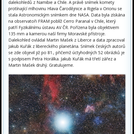
dalekohledů z Namibie a Chile. A právě snímek komety
protínající mlhovinu Hlava Čarodějnice a Rigela v Orionu se
stala Astronomickým snímkem dne NASA. Data byla získána
na observatoři FRAM poblíž Cerro Paranal v Chile, který
patří Fyzikálnímu ústavu AV ČR. Pořízena byla objektivem
135 mm a kamerou naší firmy Moravské přístroje.
Dalekohled ovládal Martin Mašek z Liberce a data zpracoval
Jakub Kuřák z libereckého planetária. Snímek českých autorů
se zde objevil již po 81., přičemž úctyhodných 52 obrázků je
s podpisem Petra Horálka. Jakub Kuřák má třetí zářez a
Martin Mašek druhý. Gratulujeme.