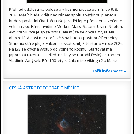
Přehled událostí na obloze a v kosmonautice od 3. 8. do 9. 8.
2026. Měsíc bude vidět nad ránem spolu s většinou planet a
bude v poslední čtvrti. Venuše je vidět lépe přes den a večer je
velmi nízko. Ráno uvidíme Merkur, Mars, Saturn, Uran i Neptun.
Aktivita Slunce je spíše nízká, ale může se občas zvýšit. Na
obloze létá dost meteorů, většina budou postupně Perseidy.
Starship stále pluje, Falcon 9 uskutečnil již 90 startů v roce 2026.
Na ISS se chystá výstup do volného kosmu. Startovat má
japonská raketa H-3. Před 100 lety se narodil český astronom
Vladimír Vanýsek. Před 50 lety začala mise Vikingu 2 u Marsu.
Další informace »
ČESKÁ ASTROFOTOGRAFIE MĚSÍCE