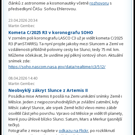
článků z astronomie a kosmonautiky včetně
rozhovoru
s
předsedkyní ČASu Soňou Ehlerovou.
23.04.2026 20:34
Martin Gembec
Kometa C/2025 R3 v koronografu SOHO
V zorném poli koronografu LASCO C3 už je vidět kometa C/2025
R3 (PanSTARRS). Ta nyní projde jakoby mezi Sluncem a Zemí ve
vzdálenosti přibližně poloviny cesty ke Slunci, tedy 75 mil. km.
Můžeme očekávat, že uvidíme její pěkný iontový ohon. Aktuální
snímek zde:
https://soho.nascom.nasa.gov/data/realtime/c3/512/
08.04.2026 14:40
Martin Gembec
Neobvyklý zákryt Slunce z Artemis II
Posádka mise Artemis II posílá na Zemi unikátní snímky Země i
Měsíce. Jeden z nejpozoruhodnějších je zvláštní zatmění, kdy
Měsíc zakryl Slunce, ale srpek Země ležící vlevo mimo záběr
osvětlil část jeho povrchu. Vpravo od Měsíce je vidět tři planety,
které jsou úhlově blízko Slunci. Saturn, Mars a Merkur (jasnější
tečky).
Fotografie z mise najdete v
odkazu na Flickr
, po rozkliknutí