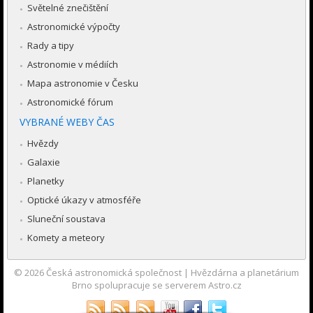
Světelné znečištění
Astronomické výpočty
Rady a tipy
Astronomie v médiích
Mapa astronomie v Česku
Astronomické fórum
VYBRANÉ WEBY ČAS
Hvězdy
Galaxie
Planetky
Optické úkazy v atmosféře
Sluneční soustava
Komety a meteory
© 2026
Česká astronomická společnost
|
Hvězdárna a planetárium
Brno spolupracuje se serverem Astro.cz