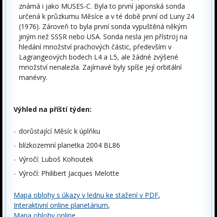
známá i jako MUSES-C. Byla to první japonská sonda
určená k průzkumu Měsíce a v té době první od Luny 24
(1976). Zároveň to byla první sonda vypuštěná někým
jiným než SSSR nebo USA. Sonda nesla jen přístroj na
hledání množství prachových částic, především v
Lagrangeových bodech L4 a L5, ale žádné zvýšené
množství nenalezla. Zajímavé byly spíše její orbitální
manévry.
Výhled na příští týden:
dorůstající Měsíc k úplňku
blízkozemní planetka 2004 BL86
Výročí: Luboš Kohoutek
Výročí: Philibert Jacques Melotte
Mapa oblohy s úkazy v lednu ke stažení v PDF
,
Interaktivní online planetárium
,
Mapa oblohy online
.