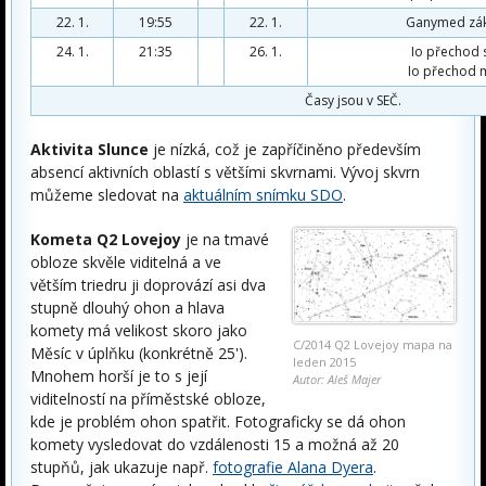
22. 1.
19:55
22. 1.
Ganymed zákr
24. 1.
21:35
26. 1.
Io přechod s
Io přechod m
Časy jsou v SEČ.
Aktivita Slunce
je nízká, což je zapříčiněno především
absencí aktivních oblastí s většími skvrnami. Vývoj skvrn
můžeme sledovat na
aktuálním snímku SDO
.
Kometa Q2 Lovejoy
je na tmavé
obloze skvěle viditelná a ve
větším triedru ji doprovází asi dva
stupně dlouhý ohon a hlava
komety má velikost skoro jako
C/2014 Q2 Lovejoy mapa na
Měsíc v úplňku (konkrétně 25').
leden 2015
Mnohem horší je to s její
Autor: Aleš Majer
viditelností na příměstské obloze,
kde je problém ohon spatřit. Fotograficky se dá ohon
komety vysledovat do vzdálenosti 15 a možná až 20
stupňů, jak ukazuje např.
fotografie Alana Dyera
.