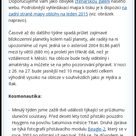
Doporučujeme vám jako obvykle
čtenářskou galerii
našeho
webu. Podrobnější vyhledávací mapa k tisku je k dispozici
na
zadní straně mapy oblohy na leden 2015
(viz. obrázek
napravo).
Časově až do dalšího týdne spadá průlet zajímavé
blízkozemní planetky kolem naší planety, ale raději na ni
upozorníme už nyní. Jedná se o asteroid 2004 BL86 patří
mezi ty větší (680 m) a proletí jen třikrát dál, než je
vzdálenost k Měsíci. Na obloze bude tedy viditelný i
amatérsky a můžete se na jeho pozorování připravit. V noci
z 26. na 27. bude jasnější než 10 mag a poletí celkem
výhodně vysoko na obloze v souhvězdích jako je Hydra a
Rak.
Kosmonautika:
Minulý týden jsme zažili dvě události týkající se průzkumu
sluneční soustavy. Před deseti lety totiž přistálo pouzdro
Huygens na povchu Saturnova měsíce Titan. Druhá zpráva
se týká fotografií přistávacího modulu
Beagle-2
, který se v
roce 2003 po přistání už neozval. Zdá se, že důvodem je