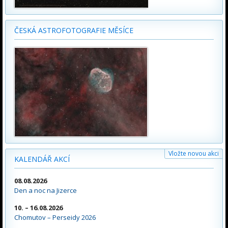
ČESKÁ ASTROFOTOGRAFIE MĚSÍCE
Vložte novou akci
KALENDÁŘ AKCÍ
08.08.2026
Den a noc na Jizerce
10. – 16.08.2026
Chomutov – Perseidy 2026