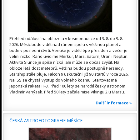
Přehled událostí na obloze a v kosmonautice od 3. 8. do 9. 8.
2026. Měsíc bude vidět nad ránem spolu s většinou planet a
bude v poslední čtvrti. Venuše je vidět lépe přes den a večer je
velmi nízko. Ráno uvidíme Merkur, Mars, Saturn, Uran i Neptun.
Aktivita Slunce je spíše nízká, ale může se občas zvýšit. Na
obloze létá dost meteorů, většina budou postupně Perseidy.
Starship stále pluje, Falcon 9 uskutečnil již 90 startů v roce 2026.
Na ISS se chystá výstup do volného kosmu. Startovat má
japonská raketa H-3. Před 100 lety se narodil český astronom
Vladimír Vanýsek. Před 50 lety začala mise Vikingu 2 u Marsu.
Další informace »
ČESKÁ ASTROFOTOGRAFIE MĚSÍCE