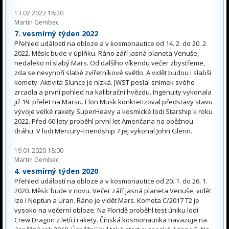
13.02.2022 18:20
Martin Gembec
7. vesmírný týden 2022
Přehled událostí na obloze a v kosmonautice od 14. 2. do 20. 2.
2022. Měsíc bude v úplňku. Ráno září jasná planeta Venuše,
nedaleko ní slabý Mars. Od dalšího víkendu večer zbystřeme,
zda se nevynoří slabé zvířetníkové světlo. A vidět budou i slabší
komety. Aktivita Slunce je nízká. JWST poslal snímek svého
zrcadla a první pohled na kalibrační hvězdu. Ingenuity vykonala
již 19. přelet na Marsu. Elon Musk konkretizoval představy stavu
vývoje velké rakety SuperHeavy a kosmické lodi Starship k roku
2022. Před 60 lety proběhl první let Američana na oběžnou
dráhu. V lodi Mercury-Friendship 7 jej vykonal John Glenn.
19.01.2020 18:00
Martin Gembec
4. vesmírný týden 2020
Přehled událostí na obloze a v kosmonautice od 20. 1. do 26. 1.
2020. Měsíc bude v novu. Večer září jasná planeta Venuše, vidět
lze i Neptun a Uran. Ráno je vidět Mars. Kometa C/2017 T2 je
vysoko na večerní obloze. Na Floridě proběhl test úniku lodi
Crew Dragon z letící rakety. Čínská kosmonautika navazuje na