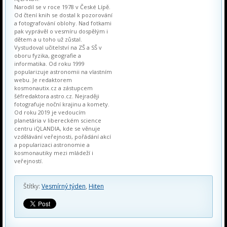
Narodil se v roce 1978 v České Lípě.
Od čtení knih se dostal k pozorování
a fotografování oblohy. Nad fotkami
pak vyprávěl o vesmíru dospělým i
dětem a u toho už zůstal.
Vystudoval učitelství na ZŠ a SŠ v
oboru fyzika, geografie a
informatika. Od roku 1999
popularizuje astronomii na vlastním
webu. Je redaktorem
kosmonautix.cz a zástupcem
šéfredaktora astro.cz. Nejraději
fotografuje noční krajinu a komety.
Od roku 2019 je vedoucím
planetária v libereckém science
centru iQLANDIA, kde se věnuje
vzdělávání veřejnosti, pořádání akcí
a popularizaci astronomie a
kosmonautiky mezi mládeží i
veřejností.
Štítky:
Vesmírný týden
,
Hiten