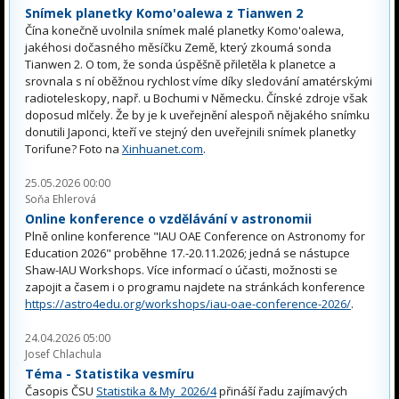
Snímek planetky Komo'oalewa z Tianwen 2
Čína konečně uvolnila snímek malé planetky Komo'oalewa,
jakéhosi dočasného měsíčku Země, který zkoumá sonda
Tianwen 2. O tom, že sonda úspěšně přiletěla k planetce a
srovnala s ní oběžnou rychlost víme díky sledování amatérskými
radioteleskopy, např. u Bochumi v Německu. Čínské zdroje však
doposud mlčely. Že by je k uveřejnění alespoň nějakého snímku
donutili Japonci, kteří ve stejný den uveřejnili snímek planetky
Torifune? Foto na
Xinhuanet.com
.
25.05.2026 00:00
Soňa Ehlerová
Online konference o vzdělávání v astronomii
Plně online konference "IAU OAE Conference on Astronomy for
Education 2026" proběhne 17.-20.11.2026; jedná se nástupce
Shaw-IAU Workshops. Více informací o účasti, možnosti se
zapojit a časem i o programu najdete na stránkách konference
https://astro4edu.org/workshops/iau-oae-conference-2026/
.
24.04.2026 05:00
Josef Chlachula
Téma - Statistika vesmíru
Časopis ČSU
Statistika & My 2026/4
přináší řadu zajímavých