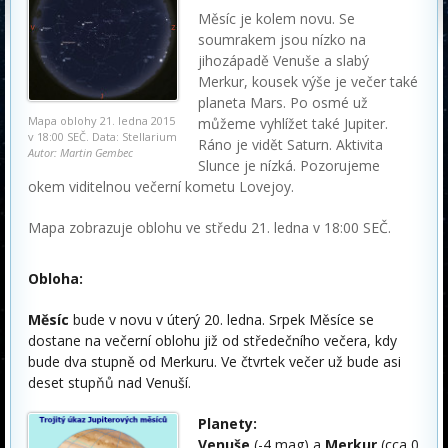
Měsíc je kolem novu. Se
soumrakem jsou nízko na
jihozápadě Venuše a slabý
Merkur, kousek výše je večer také
planeta Mars. Po osmé už
Mapa oblohy 21. ledna 2015
můžeme vyhlížet také Jupiter.
v 18:00 SEČ. Data: Stellarium
Ráno je vidět Saturn. Aktivita
Autor: Martin Gembec
Slunce je nízká. Pozorujeme
okem viditelnou večerní kometu Lovejoy.
Mapa zobrazuje oblohu ve středu 21. ledna v 18:00 SEČ.
Obloha:
Měsíc
bude v novu v úterý 20. ledna. Srpek Měsíce se
dostane na večerní oblohu již od středečního večera, kdy
bude dva stupně od Merkuru. Ve čtvrtek večer už bude asi
deset stupňů nad Venuší.
Planety:
Venuše
(-4 mag) a
Merkur
(cca 0