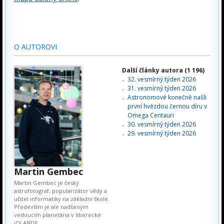
O AUTOROVI
Další články autora (1 196)
32. vesmírný týden 2026
31. vesmírný týden 2026
Astronomové konečně našli
první hvězdou černou díru v
Omega Centauri
30. vesmírný týden 2026
29. vesmírný týden 2026
Martin Gembec
Martin Gembec je český
astrofotograf, popularizátor vědy a
učitel informatiky na základní škole.
Především je ale nadšeným
vedoucím planetária v liberecké
iQLANDII.