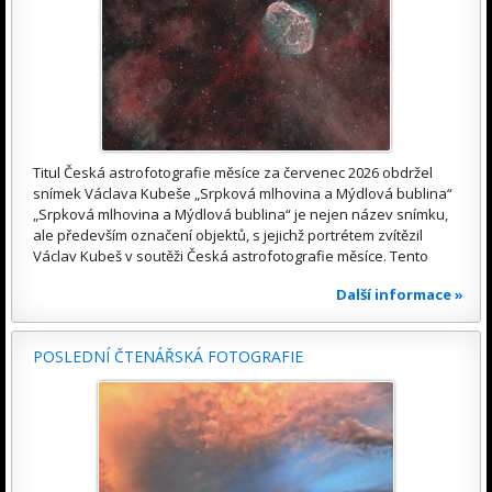
Titul Česká astrofotografie měsíce za červenec 2026 obdržel
snímek Václava Kubeše „Srpková mlhovina a Mýdlová bublina“
„Srpková mlhovina a Mýdlová bublina“ je nejen název snímku,
ale především označení objektů, s jejichž portrétem zvítězil
Václav Kubeš v soutěži Česká astrofotografie měsíce. Tento
Další informace »
POSLEDNÍ ČTENÁŘSKÁ FOTOGRAFIE