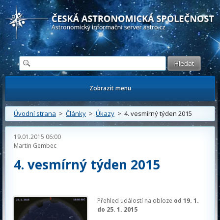
Česká astronomická společnost - Informační astronomický server
Zobrazit menu
Úvodní strana
>
Články
>
Úkazy
> 4. vesmírný týden 2015
19.01.2015 06:00
Martin Gembec
4. vesmírný týden 2015
Přehled událostí na obloze
od 19. 1.
do 25. 1. 2015