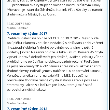
úspěšný rok 2019. Úspěšný byl také start evropské Ariane 5. Na
ISS proběhnou dva výstupy do volného kosmu s různými úkoly.
Připraven je i start dalších družic Starlink. Před 90 roky se narodil
druhý muž na Měsíci, Buzz Aldrin.
12.02.2017 18:00
Martin Gembec
7. vesmírný týden 2017
Přehled událostí na obloze od 13. 2. do 19. 2. 2017. Měsíc bude
po úplňku. Planeta Venuše a nedaleký slabší Mars zdobí večerní
jihozápadní oblohu. V druhé polovině noci a ráno je pěkně
viditelný Jupiter. Na ranní obloze je také Saturn. Kometa 45P byla
v první únorové dekádě vidět jen obtížně, uvidíme, zda si ji vůbec
prohlédneme po úplňku na obloze pozdně večerní. Podíváme
se ještě na komety 2P a 73P. Slunce i přes nízkou aktivitu nabízí
drobné skvrny. Pokračujeme v nabídce 100 pozorování: Sirius B,
Venuše, planetka Irene, galaxie M81 a M82. SpaceX na
přestavěné floridské rampě chystá statický zážeh a posléze i
start rakety Falcon 9 s lodí Dragon k ISS. Startují také silná
evropská a indická raketa.
13.02.2012 05:00
Martin Gembec
7. vesmírný týden 2012