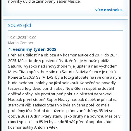
novinky uvidíte zmiňovaný záběr Měsíce.
více novinek »
SOUVISEJÍCÍ
19.01.2025 19:00
Martin Gembec
4. vesmírný týden 2025
Přehled událostí na obloze a v kosmonautice od 20. 1. do 26. 1.
2025. Měsíc bude v poslední čtvrti. Večer je Venuše poblíž
Saturnu, vysoko nad jihovýchodem je Jupiter a nad východem
Mars. Titan opět vrhne stín na Saturn. Aktivita Slunce je nízká.
Kometa C/2023 G3 (ATLAS) byla fotografovatelná i ve dne a nyní
bude ozdobou oblohy na jižní polokouli. Konečně se povedly
testovací lety dvou obřích raket. New Glenn úspěšně dosáhl
oběžné dráhy, ale první stupeň pokus o přistání neprovedl.
Naopak první stupeň Super Heavy naopak úspěšně přistál na
startovní věž, zatímco Starship byla zničena poté, co měla
problémy těsně před dosažením plánované dráhy. 95 let se
dožívá Buzz Aldrin, který stanul jako druhý na povrchu Měsíce v
rámci Apolla 11 a 85 let by se dožil náš přední popularizátor
kosmonautiky Antonín Vítek.