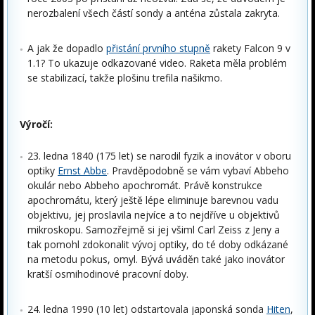
nerozbalení všech částí sondy a anténa zůstala zakryta.
A jak že dopadlo
přistání prvního stupně
rakety Falcon 9 v
1.1? To ukazuje odkazované video. Raketa měla problém
se stabilizací, takže plošinu trefila našikmo.
Výročí:
23. ledna 1840 (175 let) se narodil fyzik a inovátor v oboru
optiky
Ernst Abbe
. Pravděpodobně se vám vybaví Abbeho
okulár nebo Abbeho apochromát. Právě konstrukce
apochromátu, který ještě lépe eliminuje barevnou vadu
objektivu, jej proslavila nejvíce a to nejdříve u objektivů
mikroskopu. Samozřejmě si jej všiml Carl Zeiss z Jeny a
tak pomohl zdokonalit vývoj optiky, do té doby odkázané
na metodu pokus, omyl. Bývá uváděn také jako inovátor
kratší osmihodinové pracovní doby.
24. ledna 1990 (10 let) odstartovala japonská sonda
Hiten
,