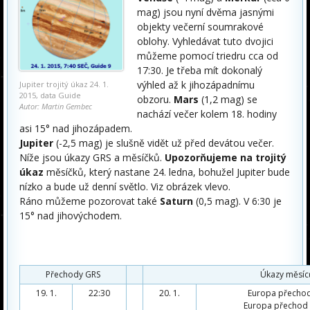
mag) jsou nyní dvěma jasnými
objekty večerní soumrakové
oblohy. Vyhledávat tuto dvojici
můžeme pomocí triedru cca od
17:30. Je třeba mít dokonalý
výhled až k jihozápadnímu
Jupiter trojitý úkaz 24. 1.
2015, data Guide
obzoru.
Mars
(1,2 mag) se
Autor: Martin Gembec
nachází večer kolem 18. hodiny
asi 15° nad jihozápadem.
Jupiter
(-2,5 mag) je slušně vidět už před devátou večer.
Níže jsou úkazy GRS a měsíčků.
Upozorňujeme na trojitý
úkaz
měsíčků, který nastane 24. ledna, bohužel Jupiter bude
nízko a bude už denní světlo. Viz obrázek vlevo.
Ráno můžeme pozorovat také
Saturn
(0,5 mag). V 6:30 je
15° nad jihovýchodem.
Přechody GRS
Úkazy měsíc
19. 1.
22:30
20. 1.
Europa přechod 
Europa přechod 