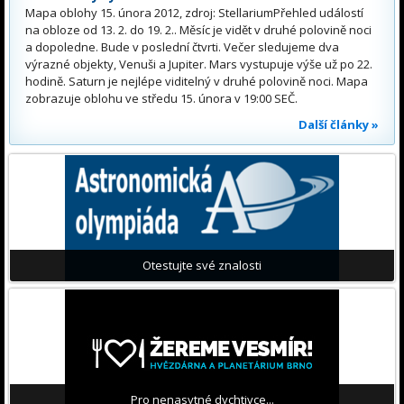
Mapa oblohy 15. února 2012, zdroj: StellariumPřehled událostí
na obloze od 13. 2. do 19. 2.. Měsíc je vidět v druhé polovině noci
a dopoledne. Bude v poslední čtvrti. Večer sledujeme dva
výrazné objekty, Venuši a Jupiter. Mars vystupuje výše už po 22.
hodině. Saturn je nejlépe viditelný v druhé polovině noci. Mapa
zobrazuje oblohu ve středu 15. února v 19:00 SEČ.
Další články »
Otestujte své znalosti
Pro nenasytné dychtivce...