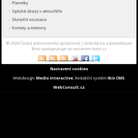
Planetky
Optické úkazy v atmosféře
Sluneční soustava
Komety a meteory
© 2026
Česká astronomická společnost
|
Hvězdárna a planetárium
Brno spolupracuje se serverem Astro.cz
Nastavení cookies
Webdesign:
Medio interactive
, Redakční systém
Ibis CMS
:
WebConsult.cz