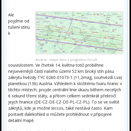
Ale
pojďme od
tušení stínu
k
Austria - mapa stínu z programu Occult
souvislostem. Ve čtvrtek 14. května totiž proběhne
nejsevernější částí našeho území 52 km široký stín pásu
zákrytu hvězdy TYC 0260-01073-1 (11,2mag, souhvězdí Lva)
planetkou (136) Austria. Vzhledem k složitému tvaru hranic v
těchto místech, projde centrální linie úkazu během necelých
6 sekund třemi státy, a přitom celkem sedmkrát překročí
jejich hranice (DE-CZ-DE-CZ-DE-PL-CZ-PL). To se ve světě
zákrytů, kde je možné leccos, také nestává často. Kam
postavit dalekohled si můžete prohlédnout v připojené
detailní mapě.