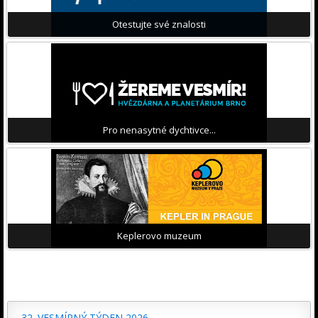
Otestujte své znalosti
Pro nenasytné dychtivce...
Keplerovo muzeum
32. VESMÍRNÝ TÝDEN 2026