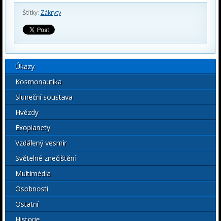
Štítky:
Zákryty
Úkazy
Kosmonautika
Sluneční soustava
Hvězdy
Exoplanety
Vzdálený vesmír
Světelné znečištění
Multimédia
Osobnosti
Ostatní
Historie