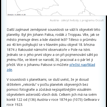
Austria - zákryt hvězdy z programu Occult
Další zajímavé zeměpisné souvislosti se váží k objeviteli této
planetky. Byl jím Johann Palisa, rodák z Troppau. Víte, jak se
město jmenuje dnes a kde vlastně leží? Těleso o průměru
asi 40 km pohybující se v hlavním pásu objevil 18. března
1874 z Rakouské námořní observatoře v Pole na Istrii.
Jednalo se o jeho první objev a on při pojmenování sáhl po
jménu říše, ve které se narodil, žil, pracoval a o pár let ji
přežil. Více o Johannu Palisovi si můžete
přečíst například
zde
.
V souvislosti s planetkami, se sluší uvést, že je dosud
držitelem „rekordu“ v počtu planetek objevených bez
pomoci fotografie a zůstává nejúspěšnějším vizuálním
objevitelem asteroidů všech dob. Celkem jich má na svém
kontě 122 od (136) Austria v roce 1874 po (1073) Gellivara v
roce 1923.