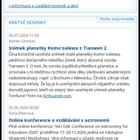
» informace o zasílání novinek a akcí
Vložte svoji novinku
KRÁTKÉ NOVINKY
06.07.2026 11:00
Martin Gembec
Snímek planetky Komo'oalewa z Tianwen 2
Čína konečně uvolnila snímek malé planetky Komo'oalewa,
jakéhosi dočasného měsíčku Země, který zkoumá sonda
Tianwen 2. O tom, že sonda úspěšně přiletěla k planetce a
srovnala s ní oběžnou rychlost víme díky sledování amatérskými
radioteleskopy, např. u Bochumi v Německu. Čínské zdroje však
doposud mlčely. Že by je k uveřejnění alespoň nějakého snímku
donutili Japonci, kteří ve stejný den uveřejnili snímek planetky
Torifune? Foto na
Xinhuanet.com
.
25.05.2026 00:00
Soňa Ehlerová
Online konference o vzdělávání v astronomii
Plně online konference "IAU OAE Conference on Astronomy for
Education 2026" proběhne 17.-20.11.2026; jedná se nástupce
Shaw-IAU Workshops. Více informací o účasti, možnosti se