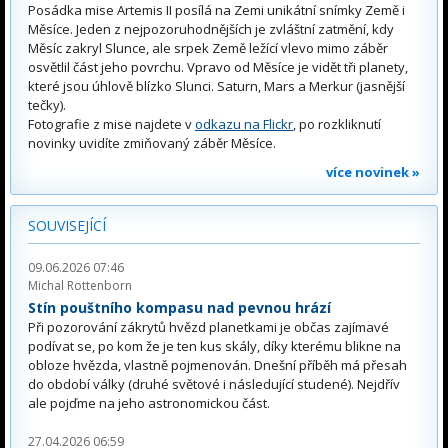
Posádka mise Artemis II posílá na Zemi unikátní snímky Země i
Měsíce. Jeden z nejpozoruhodnějších je zvláštní zatmění, kdy
Měsíc zakryl Slunce, ale srpek Země ležící vlevo mimo záběr
osvětlil část jeho povrchu. Vpravo od Měsíce je vidět tři planety,
které jsou úhlově blízko Slunci. Saturn, Mars a Merkur (jasnější
tečky).
Fotografie z mise najdete v
odkazu na Flickr
, po rozkliknutí
novinky uvidíte zmiňovaný záběr Měsíce.
více novinek »
SOUVISEJÍCÍ
09.06.2026 07:46
Michal Rottenborn
Stín pouštního kompasu nad pevnou hrází
Při pozorování zákrytů hvězd planetkami je občas zajímavé
podívat se, po kom že je ten kus skály, díky kterému blikne na
obloze hvězda, vlastně pojmenován. Dnešní příběh má přesah
do období války (druhé světové i následující studené). Nejdřív
ale pojďme na jeho astronomickou část.
27.04.2026 06:59