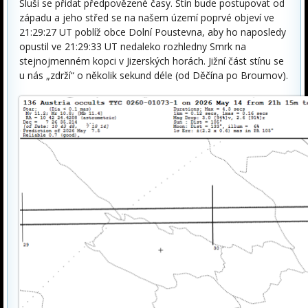
Sluší se přidat předpovězené časy. Stín bude postupovat od
západu a jeho střed se na našem území poprvé objeví ve
21:29:27 UT poblíž obce Dolní Poustevna, aby ho naposledy
opustil ve 21:29:33 UT nedaleko rozhledny Smrk na
stejnojmenném kopci v Jizerských horách. Jižní část stínu se
u nás „zdrží“ o několik sekund déle (od Děčína po Broumov).