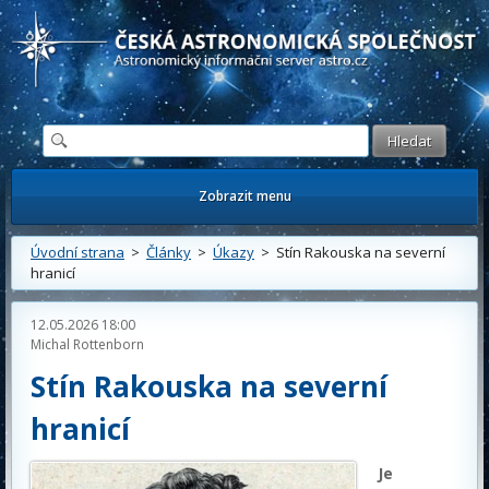
Česká astronomická společnost - Informační astronomický server
Zobrazit menu
Úvodní strana
>
Články
>
Úkazy
> Stín Rakouska na severní
hranicí
12.05.2026 18:00
Michal Rottenborn
Stín Rakouska na severní
hranicí
Je