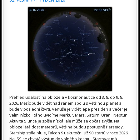
Přehled událostí na obloze a v kosmonautice od 3. 8. do 9. 8.
2026. Měsíc bude vidět nad ránem spolu s většinou planet a
bude v poslední čtvrti. Venuše je vidět lépe přes den a večer je
velmi nízko. Ráno uvidíme Merkur, Mars, Saturn, Uran i Neptun.
Aktivita Slunce je spíše nízká, ale může se občas zvýšit. Na
obloze létá dost meteorů, většina budou postupně Perseidy.
Starship stále pluje, Falcon 9 uskutečnil již 90 startů v roce 2026.
Na ISS se chystá výstup do volného kosmu. Startovat má