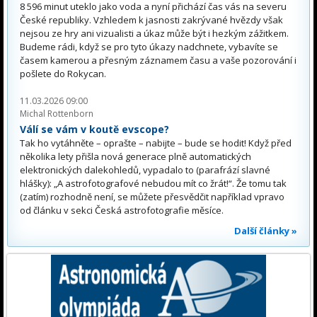
8 596 minut uteklo jako voda a nyní přichází čas vás na severu
České republiky. Vzhledem k jasnosti zakrývané hvězdy však
nejsou ze hry ani vizualisti a úkaz může být i hezkým zážitkem.
Budeme rádi, když se pro tyto úkazy nadchnete, vybavíte se
časem kamerou a přesným záznamem času a vaše pozorování i
pošlete do Rokycan.
11.03.2026 09:00
Michal Rottenborn
Válí se vám v koutě evscope?
Tak ho vytáhněte – oprašte – nabijte – bude se hodit! Když před
několika lety přišla nová generace plně automatických
elektronických dalekohledů, vypadalo to (parafrází slavné
hlášky): „A astrofotografové nebudou mít co žrát!“. Že tomu tak
(zatím) rozhodně není, se můžete přesvědčit například vpravo
od článku v sekci Česká astrofotografie měsíce.
Další články »