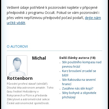
Veškeré údaje potřebné k pozorování najdete v připojené
předpovědi z programu Occult. Pokud se vám pozorování i
přes velmi nepříznivou předpověď počasí podaří,
dejte nám
určitě vědět
.
O AUTOROVI
Michal
Další články autora (18)
Stín pouštního kompasu nad
pevnou hrází
Kurz broušení zrcadel se
blíží!
Rottenborn
Stín Rakouska na severní
Původní profesí stavař (silničář).
hranicí
Dlouhá léta astronom amatér. Toho
Zasáhne nás stín kopí?
času ředitel Hvězdárny v
Stíny bohyně a objevitele
Rokycanech a Plzni a předseda
přicházejí
Zákrytové a astrometrické sekce
České astronomické společnosti.