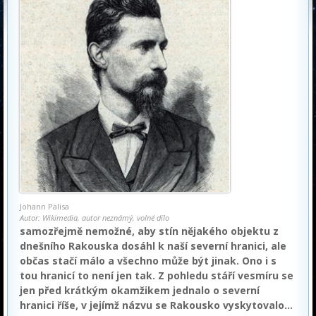
Johann Palisa
Autor: Wikimedia, autor neznámý, volné dílo
samozřejmě nemožné, aby stín nějakého objektu z
dnešního Rakouska dosáhl k naší severní hranici, ale
občas stačí málo a všechno může být jinak. Ono i s
tou hranicí to není jen tak. Z pohledu stáří vesmíru se
jen před krátkým okamžikem jednalo o severní
hranici říše, v jejímž názvu se Rakousko vyskytovalo…