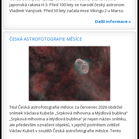
japonská raketa H-3. Před 100 lety se narodil český astronom
Vladimír Vanýsek. Před 50 lety začala mise Vikingu 2 u Marsu.
Další informace »
ČESKÁ ASTROFOTOGRAFIE MĚSÍCE
Titul Česká astrofotografie měsíce za červenec 2026 obdržel
snímek Václava Kubeše „Srpková mlhovina a Mýdlová bublina“
„Srpková mlhovina a Mýdlová bublina“ je nejen název snímku,
ale především označení objektů, s jejichž portrétem zvítězil
Václav Kubeš v soutěži Česká astrofotografie měsíce. Tento