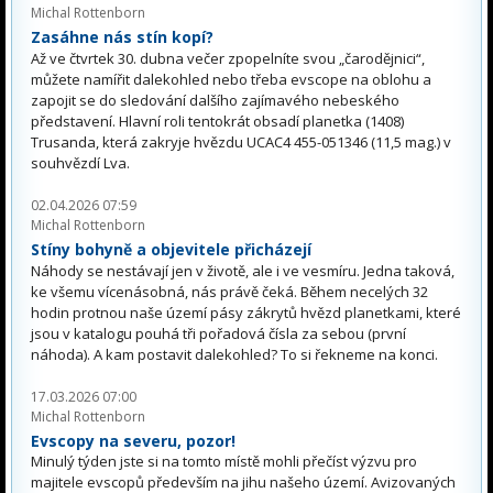
Michal Rottenborn
Zasáhne nás stín kopí?
Až ve čtvrtek 30. dubna večer zpopelníte svou „čarodějnici“,
můžete namířit dalekohled nebo třeba evscope na oblohu a
zapojit se do sledování dalšího zajímavého nebeského
představení. Hlavní roli tentokrát obsadí planetka (1408)
Trusanda, která zakryje hvězdu UCAC4 455-051346 (11,5 mag.) v
souhvězdí Lva.
02.04.2026 07:59
Michal Rottenborn
Stíny bohyně a objevitele přicházejí
Náhody se nestávají jen v životě, ale i ve vesmíru. Jedna taková,
ke všemu vícenásobná, nás právě čeká. Během necelých 32
hodin protnou naše území pásy zákrytů hvězd planetkami, které
jsou v katalogu pouhá tři pořadová čísla za sebou (první
náhoda). A kam postavit dalekohled? To si řekneme na konci.
17.03.2026 07:00
Michal Rottenborn
Evscopy na severu, pozor!
Minulý týden jste si na tomto místě mohli přečíst výzvu pro
majitele evscopů především na jihu našeho území. Avizovaných