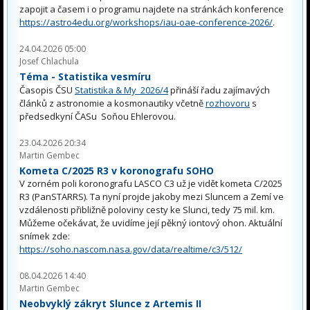
zapojit a časem i o programu najdete na stránkách konference
https://astro4edu.org/workshops/iau-oae-conference-2026/
.
24.04.2026 05:00
Josef Chlachula
Téma - Statistika vesmíru
Časopis ČSU
Statistika & My 2026/4
přináší řadu zajímavých
článků z astronomie a kosmonautiky včetně
rozhovoru
s
předsedkyní ČASu Soňou Ehlerovou.
23.04.2026 20:34
Martin Gembec
Kometa C/2025 R3 v koronografu SOHO
V zorném poli koronografu LASCO C3 už je vidět kometa C/2025
R3 (PanSTARRS). Ta nyní projde jakoby mezi Sluncem a Zemí ve
vzdálenosti přibližně poloviny cesty ke Slunci, tedy 75 mil. km.
Můžeme očekávat, že uvidíme její pěkný iontový ohon. Aktuální
snímek zde:
https://soho.nascom.nasa.gov/data/realtime/c3/512/
08.04.2026 14:40
Martin Gembec
Neobvyklý zákryt Slunce z Artemis II