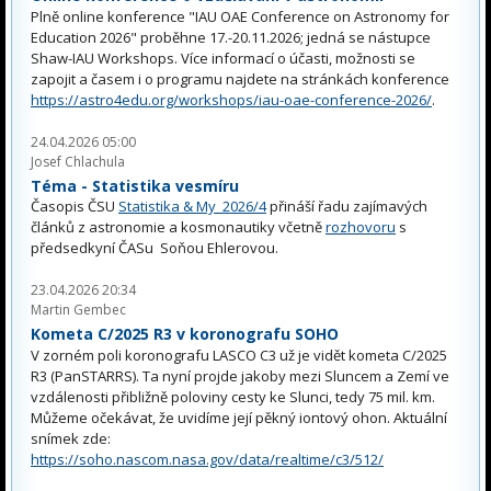
Plně online konference "IAU OAE Conference on Astronomy for
Education 2026" proběhne 17.-20.11.2026; jedná se nástupce
Shaw-IAU Workshops. Více informací o účasti, možnosti se
zapojit a časem i o programu najdete na stránkách konference
https://astro4edu.org/workshops/iau-oae-conference-2026/
.
24.04.2026 05:00
Josef Chlachula
Téma - Statistika vesmíru
Časopis ČSU
Statistika & My 2026/4
přináší řadu zajímavých
článků z astronomie a kosmonautiky včetně
rozhovoru
s
předsedkyní ČASu Soňou Ehlerovou.
23.04.2026 20:34
Martin Gembec
Kometa C/2025 R3 v koronografu SOHO
V zorném poli koronografu LASCO C3 už je vidět kometa C/2025
R3 (PanSTARRS). Ta nyní projde jakoby mezi Sluncem a Zemí ve
vzdálenosti přibližně poloviny cesty ke Slunci, tedy 75 mil. km.
Můžeme očekávat, že uvidíme její pěkný iontový ohon. Aktuální
snímek zde:
https://soho.nascom.nasa.gov/data/realtime/c3/512/