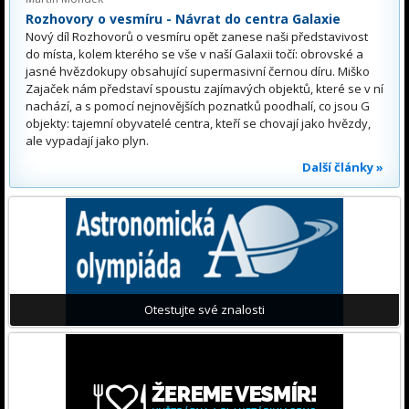
Rozhovory o vesmíru - Návrat do centra Galaxie
Nový díl Rozhovorů o vesmíru opět zanese naši představivost
do místa, kolem kterého se vše v naší Galaxii točí: obrovské a
jasné hvězdokupy obsahující supermasivní černou díru. Miško
Zajaček nám představí spoustu zajímavých objektů, které se v ní
nachází, a s pomocí nejnovějších poznatků poodhalí, co jsou G
objekty: tajemní obyvatelé centra, kteří se chovají jako hvězdy,
ale vypadají jako plyn.
Další články »
Otestujte své znalosti