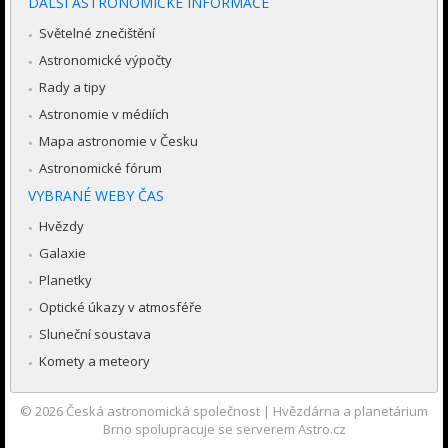
DALŠÍ ASTRONOMICKÉ INFORMACE
Světelné znečištění
Astronomické výpočty
Rady a tipy
Astronomie v médiích
Mapa astronomie v Česku
Astronomické fórum
VYBRANÉ WEBY ČAS
Hvězdy
Galaxie
Planetky
Optické úkazy v atmosféře
Sluneční soustava
Komety a meteory
© 2026
Česká astronomická společnost
|
Hvězdárna a planetárium
Brno spolupracuje se serverem Astro.cz