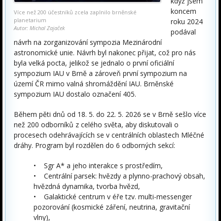
když jsem
koncem
Více než 200 účestníků zcela zaplnilo brněnské
planetarium
roku 2024
Autor: Michal Zajaček
podával
návrh na zorganizování sympozia Mezinárodní
astronomické unie. Návrh byl nakonec přijat, což pro nás
byla velká pocta, jelikož se jednalo o první oficiální
sympozium IAU v Brně a zároveň první sympozium na
území ČR mimo valná shromáždění IAU. Brněnské
sympozium IAU dostalo označení 405.
Během pěti dnů od 18. 5. do 22. 5. 2026 se v Brně sešlo více
než 200 odborníků z celého světa, aby diskutovali o
procesech odehrávajících se v centrálních oblastech Mléčné
dráhy. Program byl rozdělen do 6 odborných sekcí:
• Sgr A* a jeho interakce s prostředím,
• Centrální parsek: hvězdy a plynno-prachový obsah,
hvězdná dynamika, tvorba hvězd,
• Galaktické centrum v éře tzv. multi-messenger
pozorování (kosmické záření, neutrina, gravitační
vlny),