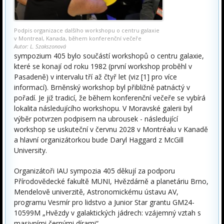
Podpis organizace dalšího workshopu o centru galaxie
v Montreal, Kanada, během konferenční večeře
Autor: L. Szakszonová
sympozium 405 bylo součástí workshopů o centru galaxie,
které se konají od roku 1982 (první workshop proběhl v
Pasadeně) v intervalu tří až čtyř let (viz [1] pro více
informací). Brněnský workshop byl přibližně patnáctý v
pořadí. Je již tradicí, že během konferenční večeře se vybírá
lokalita následujícího workshopu. V Moravské galerii byl
výběr potvrzen podpisem na ubrousek - následující
workshop se uskuteční v červnu 2028 v Montréalu v Kanadě
a hlavní organizátorkou bude Daryl Haggard z McGill
University.
Organizátoři IAU sympozia 405 děkují za podporu
Přírodovědecké fakultě MUNI, Hvězdárně a planetáriu Brno,
Mendelově univerzitě, Astronomickému ústavu AV,
programu Vesmír pro lidstvo a Junior Star grantu GM24-
10599M „Hvězdy v galaktických jádrech: vzájemný vztah s
masivními černými dírami“.