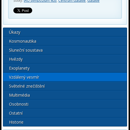
Štítky:
IAU sympozium 405
,
Centrum Galaxie
,
Galaxie
Úkazy
Kosmonautika
Sluneční soustava
Hvězdy
Exoplanety
Vzdálený vesmír
Světelné znečištění
Multimédia
Osobnosti
Ostatní
Historie