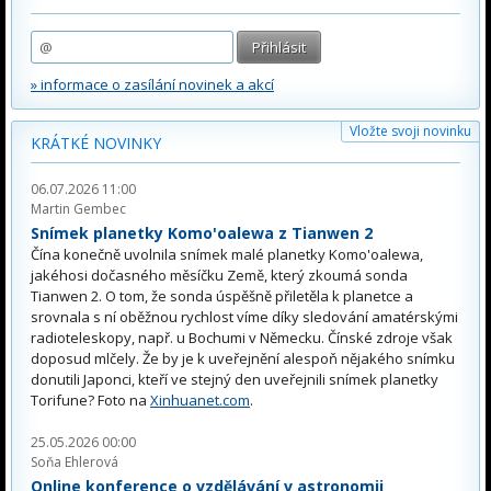
» informace o zasílání novinek a akcí
Vložte svoji novinku
KRÁTKÉ NOVINKY
06.07.2026 11:00
Martin Gembec
Snímek planetky Komo'oalewa z Tianwen 2
Čína konečně uvolnila snímek malé planetky Komo'oalewa,
jakéhosi dočasného měsíčku Země, který zkoumá sonda
Tianwen 2. O tom, že sonda úspěšně přiletěla k planetce a
srovnala s ní oběžnou rychlost víme díky sledování amatérskými
radioteleskopy, např. u Bochumi v Německu. Čínské zdroje však
doposud mlčely. Že by je k uveřejnění alespoň nějakého snímku
donutili Japonci, kteří ve stejný den uveřejnili snímek planetky
Torifune? Foto na
Xinhuanet.com
.
25.05.2026 00:00
Soňa Ehlerová
Online konference o vzdělávání v astronomii