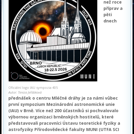
než roce
příprav a
pěti
dnech
Oficiální logo IAU sympozia 405
Autor: Tereza Jeřábková
přednášek o centru Mléčné dráhy je za námi vůbec
první sympozium Mezinárodní astronomické unie
(IAU) v Brně. Více než 200 účastníků si pochvalovalo
výbornou organizaci brněnských hostitelů, které
představovali pracovníci Ústavu teoretické fyziky a
astrofyziky Přírodovědecké fakulty MUNI (UTFA SCI