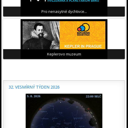
Pro nenasytné dychtivce...
Keplerovo muzeum
32. VESMÍRNÝ TÝDEN 2026