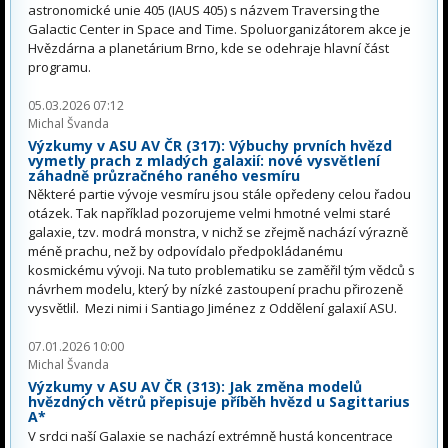
astronomické unie 405 (IAUS 405) s názvem Traversing the
Galactic Center in Space and Time. Spoluorganizátorem akce je
Hvězdárna a planetárium Brno, kde se odehraje hlavní část
programu.
05.03.2026 07:12
Michal Švanda
Výzkumy v ASU AV ČR (317): Výbuchy prvních hvězd
vymetly prach z mladých galaxií: nové vysvětlení
záhadně průzračného raného vesmíru
Některé partie vývoje vesmíru jsou stále opředeny celou řadou
otázek. Tak například pozorujeme velmi hmotné velmi staré
galaxie, tzv. modrá monstra, v nichž se zřejmě nachází výrazně
méně prachu, než by odpovídalo předpokládanému
kosmickému vývoji. Na tuto problematiku se zaměřil tým vědců s
návrhem modelu, který by nízké zastoupení prachu přirozeně
vysvětlil. Mezi nimi i Santiago Jiménez z Oddělení galaxií ASU.
07.01.2026 10:00
Michal Švanda
Výzkumy v ASU AV ČR (313): Jak změna modelů
hvězdných větrů přepisuje příběh hvězd u Sagittarius
A*
V srdci naší Galaxie se nachází extrémně hustá koncentrace