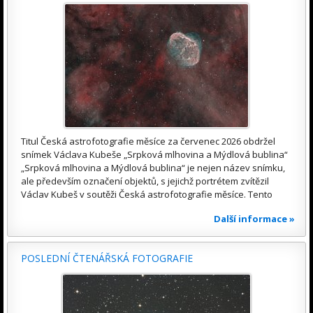
Titul Česká astrofotografie měsíce za červenec 2026 obdržel
snímek Václava Kubeše „Srpková mlhovina a Mýdlová bublina“
„Srpková mlhovina a Mýdlová bublina“ je nejen název snímku,
ale především označení objektů, s jejichž portrétem zvítězil
Václav Kubeš v soutěži Česká astrofotografie měsíce. Tento
Další informace »
POSLEDNÍ ČTENÁŘSKÁ FOTOGRAFIE