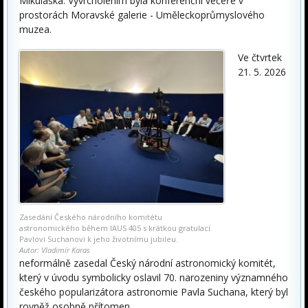
Mikuláška. Vyvrcholením byla konferenční večeře v
prostorách Moravské galerie - Uměleckoprůmyslového
muzea.
Ve čtvrtek
21. 5. 2026
Zasedání Českého národního komitétu
astronomického během IAUS 405 s krátkou gratulací
Pavlovi Suchanovi k jeho životnímu jubileu.
Autor: Vladimír Karas
neformálně zasedal Český národní astronomický komitét,
který v úvodu symbolicky oslavil 70. narozeniny významného
českého popularizátora astronomie Pavla Suchana, který byl
rovněž osobně přítomen.