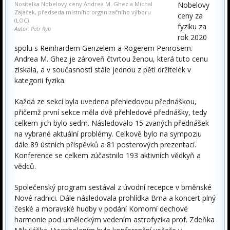
Nositelka Nobelovy ceny Andrea M. Ghez a Michal
Nobelovy
Zajaček, předseda místního organizačního výboru
ceny za
(LOC).
fyziku za
Autor: Petr Ryp
rok 2020
spolu s Reinhardem Genzelem a Rogerem Penrosem.
Andrea M. Ghez je zároveň čtvrtou ženou, která tuto cenu
získala, a v současnosti stále jednou z pěti držitelek v
kategorii fyzika.
Každá ze sekcí byla uvedena přehledovou přednáškou,
přičemž první sekce měla dvě přehledové přednášky, tedy
celkem jich bylo sedm. Následovalo 15 zvaných přednášek
na vybrané aktuální problémy. Celkově bylo na sympoziu
dále 89 ústních příspěvků a 81 posterových prezentací.
Konference se celkem zúčastnilo 193 aktivních vědkyň a
vědců.
Společenský program sestával z úvodní recepce v brněnské
Nové radnici. Dále následovala prohlídka Brna a koncert plný
české a moravské hudby v podání Komorní dechové
harmonie pod uměleckým vedením astrofyzika prof. Zdeňka