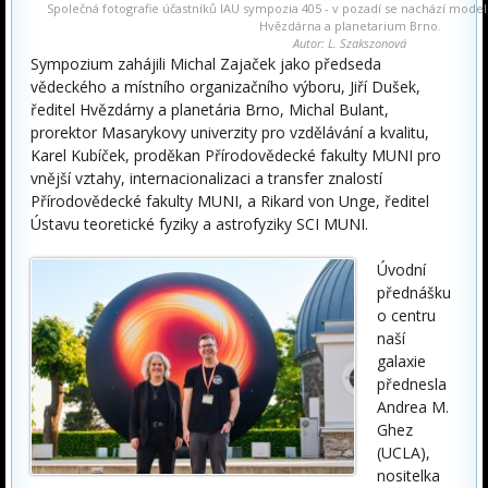
Společná fotografie účastníků IAU sympozia 405 - v pozadí se nachází model 
Hvězdárna a planetarium Brno.
Autor: L. Szakszonová
Sympozium zahájili Michal Zajaček jako předseda
vědeckého a místního organizačního výboru, Jiří Dušek,
ředitel Hvězdárny a planetária Brno, Michal Bulant,
prorektor Masarykovy univerzity pro vzdělávání a kvalitu,
Karel Kubíček, proděkan Přírodovědecké fakulty MUNI pro
vnější vztahy, internacionalizaci a transfer znalostí
Přírodovědecké fakulty MUNI, a Rikard von Unge, ředitel
Ústavu teoretické fyziky a astrofyziky SCI MUNI.
Úvodní
přednášku
o centru
naší
galaxie
přednesla
Andrea M.
Ghez
(UCLA),
nositelka