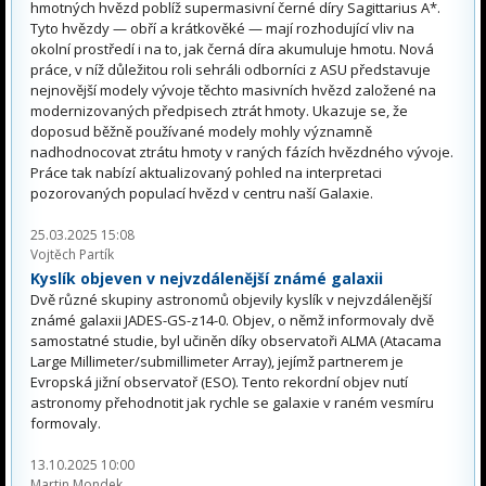
hmotných hvězd poblíž supermasivní černé díry Sagittarius A*.
Tyto hvězdy — obří a krátkověké — mají rozhodující vliv na
okolní prostředí i na to, jak černá díra akumuluje hmotu. Nová
práce, v níž důležitou roli sehráli odborníci z ASU představuje
nejnovější modely vývoje těchto masivních hvězd založené na
modernizovaných předpisech ztrát hmoty. Ukazuje se, že
doposud běžně používané modely mohly významně
nadhodnocovat ztrátu hmoty v raných fázích hvězdného vývoje.
Práce tak nabízí aktualizovaný pohled na interpretaci
pozorovaných populací hvězd v centru naší Galaxie.
25.03.2025 15:08
Vojtěch Partík
Kyslík objeven v nejvzdálenější známé galaxii
Dvě různé skupiny astronomů objevily kyslík v nejvzdálenější
známé galaxii JADES-GS-z14-0. Objev, o němž informovaly dvě
samostatné studie, byl učiněn díky observatoři ALMA (Atacama
Large Millimeter/submillimeter Array), jejímž partnerem je
Evropská jižní observatoř (ESO). Tento rekordní objev nutí
astronomy přehodnotit jak rychle se galaxie v raném vesmíru
formovaly.
13.10.2025 10:00
Martin Mondek