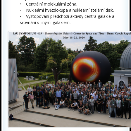
• Centrální molekulární zóna,
• Nukleární hvězdokupa a nukleární stelární disk,
• Vystopování předchozí aktivity centra galaxie a
srovnání s jinými galaxiemi.