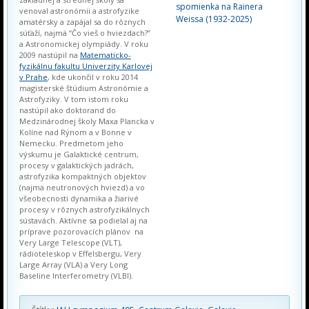
spomienka na Rainera
venoval astronómii a astrofyzike
Weissa (1932-2025)
amatérsky a zapájal sa do rôznych
súťaží, najmä “Čo vieš o hviezdach?”
a Astronomickej olympiády. V roku
2009 nastúpil na
Matematicko-
fyzikálnu fakultu Univerzity Karlovej
v Prahe
, kde ukončil v roku 2014
magisterské štúdium Astronómie a
Astrofyziky. V tom istom roku
nastúpil ako doktorand do
Medzinárodnej školy Maxa Plancka v
Kolíne nad Rýnom a v Bonne v
Nemecku. Predmetom jeho
výskumu je Galaktické centrum,
procesy v galaktických jadrách,
astrofyzika kompaktných objektov
(najmä neutronových hviezd) a vo
všeobecnosti dynamika a žiarivé
procesy v rôznych astrofyzikálnych
sústavách. Aktívne sa podielal aj na
príprave pozorovacích plánov na
Very Large Telescope (VLT),
rádioteleskop v Effelsbergu, Very
Large Array (VLA) a Very Long
Baseline Interferometry (VLBI).