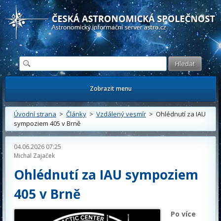
Česká astronomická společnost - Informační astronomický server
Zobrazit menu
Úvodní strana
>
Články
>
Vzdálený vesmír
> Ohlédnutí za IAU
sympoziem 405 v Brně
04.06.2026 07:25
Michal Zajaček
Ohlédnutí za IAU sympoziem
405 v Brně
Po více