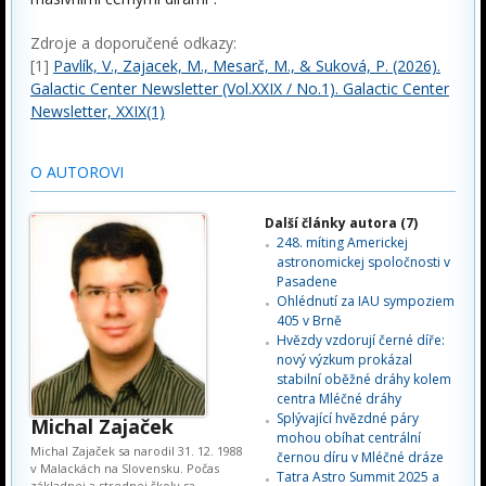
Zdroje a doporučené odkazy:
[1]
Pavlík, V., Zajacek, M., Mesarč, M., & Suková, P. (2026).
Galactic Center Newsletter (Vol.XXIX / No.1). Galactic Center
Newsletter, XXIX(1)
O AUTOROVI
Další články autora (7)
248. míting Americkej
astronomickej spoločnosti v
Pasadene
Ohlédnutí za IAU sympoziem
405 v Brně
Hvězdy vzdorují černé díře:
nový výzkum prokázal
stabilní oběžné dráhy kolem
centra Mléčné dráhy
Splývající hvězdné páry
Michal Zajaček
mohou obíhat centrální
Michal Zajaček sa narodil 31. 12. 1988
černou díru v Mléčné dráze
v Malackách na Slovensku. Počas
Tatra Astro Summit 2025 a
základnej a strednej školy sa