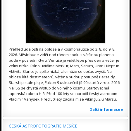
Přehled událostí na obloze a v kosmonautice od 3. 8. do 9. 8.
2026. Měsíc bude vidět nad ránem spolu s většinou planet a
bude v poslední čtvrti. Venuše je vidět lépe přes den a večer je
velmi nízko. Ráno uvidíme Merkur, Mars, Saturn, Uran i Neptun.
Aktivita Slunce je spíše nízká, ale může se občas zvýšit. Na
obloze létá dost meteorů, většina budou postupně Perseidy.
Starship stále pluje, Falcon 9 uskutečnil již 90 startů v roce 2026.
Na ISS se chystá výstup do volného kosmu. Startovat má
japonská raketa H-3. Před 100 lety se narodil český astronom
Vladimír Vanýsek. Před 50 lety začala mise Vikingu 2 u Marsu.
Další informace »
ČESKÁ ASTROFOTOGRAFIE MĚSÍCE