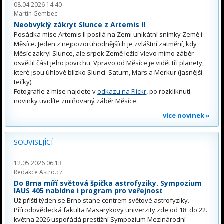
08.04.2026 14:40
Martin Gembec
Neobvyklý zákryt Slunce z Artemis II
Posádka mise Artemis II posílá na Zemi unikátní snímky Země i
Měsíce. Jeden z nejpozoruhodnějších je zvláštní zatmění, kdy
Měsíc zakryl Slunce, ale srpek Země ležící vlevo mimo záběr
osvětlil část jeho povrchu. Vpravo od Měsíce je vidět tři planety,
které jsou úhlově blízko Slunci. Saturn, Mars a Merkur (jasnější
tečky).
Fotografie z mise najdete v
odkazu na Flickr
, po rozkliknutí
novinky uvidíte zmiňovaný záběr Měsíce.
více novinek »
SOUVISEJÍCÍ
12.05.2026 06:13
Redakce Astro.cz
Do Brna míří světová špička astrofyziky. Sympozium
IAUS 405 nabídne i program pro veřejnost
Už příští týden se Brno stane centrem světové astrofyziky.
Přírodovědecká fakulta Masarykovy univerzity zde od 18. do 22.
května 2026 uspořádá prestižní Sympozium Mezinárodní