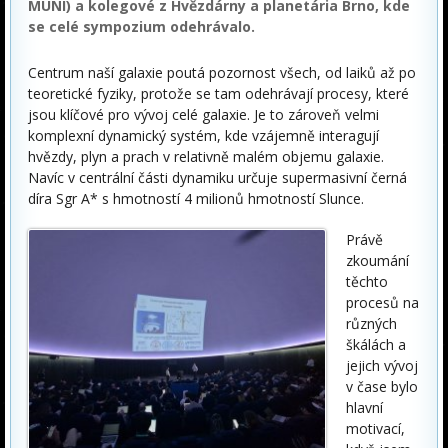
MUNI) a kolegové z Hvězdárny a planetária Brno, kde
se celé sympozium odehrávalo.
Centrum naší galaxie poutá pozornost všech, od laiků až po
teoretické fyziky, protože se tam odehrávají procesy, které
jsou klíčové pro vývoj celé galaxie. Je to zároveň velmi
komplexní dynamický systém, kde vzájemně interagují
hvězdy, plyn a prach v relativně malém objemu galaxie.
Navíc v centrální části dynamiku určuje supermasivní černá
díra Sgr A* s hmotností 4 milionů hmotností Slunce.
Právě
zkoumání
těchto
procesů na
různých
škálách a
jejich vývoj
v čase bylo
hlavní
motivací,