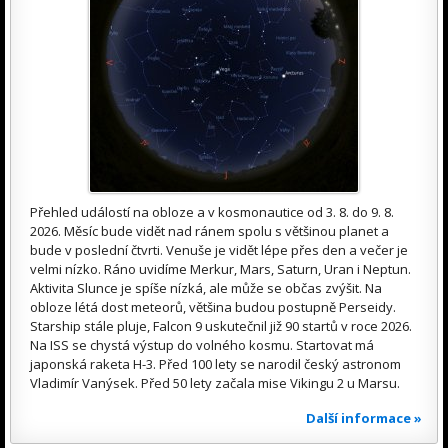
Přehled událostí na obloze a v kosmonautice od 3. 8. do 9. 8.
2026. Měsíc bude vidět nad ránem spolu s většinou planet a
bude v poslední čtvrti. Venuše je vidět lépe přes den a večer je
velmi nízko. Ráno uvidíme Merkur, Mars, Saturn, Uran i Neptun.
Aktivita Slunce je spíše nízká, ale může se občas zvýšit. Na
obloze létá dost meteorů, většina budou postupně Perseidy.
Starship stále pluje, Falcon 9 uskutečnil již 90 startů v roce 2026.
Na ISS se chystá výstup do volného kosmu. Startovat má
japonská raketa H-3. Před 100 lety se narodil český astronom
Vladimír Vanýsek. Před 50 lety začala mise Vikingu 2 u Marsu.
Další informace »