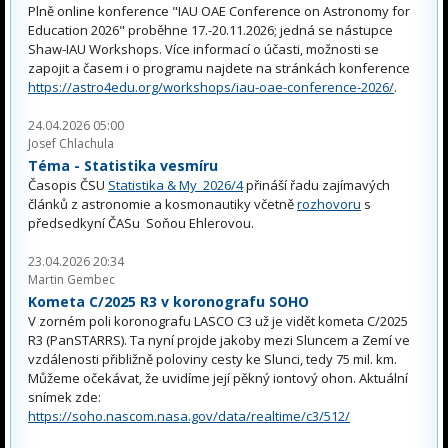
Plně online konference "IAU OAE Conference on Astronomy for
Education 2026" proběhne 17.-20.11.2026; jedná se nástupce
Shaw-IAU Workshops. Více informací o účasti, možnosti se
zapojit a časem i o programu najdete na stránkách konference
https://astro4edu.org/workshops/iau-oae-conference-2026/
.
24.04.2026 05:00
Josef Chlachula
Téma - Statistika vesmíru
Časopis ČSU
Statistika & My 2026/4
přináší řadu zajímavých
článků z astronomie a kosmonautiky včetně
rozhovoru
s
předsedkyní ČASu Soňou Ehlerovou.
23.04.2026 20:34
Martin Gembec
Kometa C/2025 R3 v koronografu SOHO
V zorném poli koronografu LASCO C3 už je vidět kometa C/2025
R3 (PanSTARRS). Ta nyní projde jakoby mezi Sluncem a Zemí ve
vzdálenosti přibližně poloviny cesty ke Slunci, tedy 75 mil. km.
Můžeme očekávat, že uvidíme její pěkný iontový ohon. Aktuální
snímek zde:
https://soho.nascom.nasa.gov/data/realtime/c3/512/