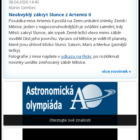
08.04.2026 14:40
Martin Gembec
Neobvyklý zákryt Slunce z Artemis II
Posádka mise Artemis II posílá na Zemi unikátní snímky Země i
Měsíce. Jeden z nejpozoruhodnějších je zvláštní zatmění, kdy
Měsíc zakryl Slunce, ale srpek Země ležící vlevo mimo záběr
osvětlil část jeho povrchu. Vpravo od Měsíce je vidět tři planety,
které jsou úhlově blízko Slunci. Saturn, Mars a Merkur (jasnější
tečky).
Fotografie z mise najdete v
odkazu na Flickr
, po rozkliknutí
novinky uvidíte zmiňovaný záběr Měsíce.
více novinek »
Otestujte své znalosti