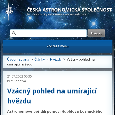
Česká astronomická společnost - Informační astronomický server
Zobrazit menu
Úvodní strana
>
Články
>
Hvězdy
> Vzácný pohled na
umírající hvězdu
21.07.2002 00:35
Petr Sobotka
Vzácný pohled na umírající
hvězdu
Astronomové pořídili pomocí Hubblova kosmického