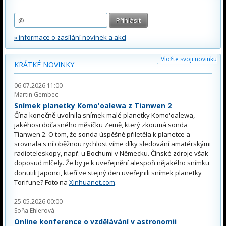
» informace o zasílání novinek a akcí
Vložte svoji novinku
KRÁTKÉ NOVINKY
06.07.2026 11:00
Martin Gembec
Snímek planetky Komo'oalewa z Tianwen 2
Čína konečně uvolnila snímek malé planetky Komo'oalewa,
jakéhosi dočasného měsíčku Země, který zkoumá sonda
Tianwen 2. O tom, že sonda úspěšně přiletěla k planetce a
srovnala s ní oběžnou rychlost víme díky sledování amatérskými
radioteleskopy, např. u Bochumi v Německu. Čínské zdroje však
doposud mlčely. Že by je k uveřejnění alespoň nějakého snímku
donutili Japonci, kteří ve stejný den uveřejnili snímek planetky
Torifune? Foto na
Xinhuanet.com
.
25.05.2026 00:00
Soňa Ehlerová
Online konference o vzdělávání v astronomii