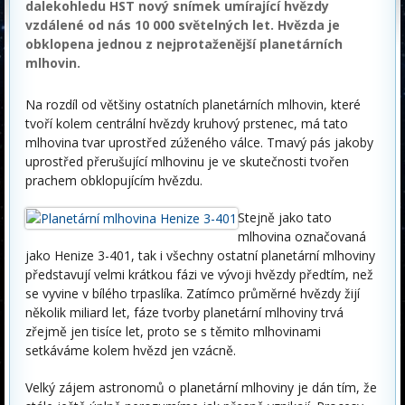
dalekohledu HST nový snímek umírající hvězdy
vzdálené od nás 10 000 světelných let. Hvězda je
obklopena jednou z nejprotaženější planetárních
mlhovin.
Na rozdíl od většiny ostatních planetárních mlhovin, které
tvoří kolem centrální hvězdy kruhový prstenec, má tato
mlhovina tvar uprostřed zúženého válce. Tmavý pás jakoby
uprostřed přerušující mlhovinu je ve skutečnosti tvořen
prachem obklopujícím hvězdu.
Stejně jako tato
mlhovina označovaná
jako Henize 3-401, tak i všechny ostatní planetární mlhoviny
představují velmi krátkou fázi ve vývoji hvězdy předtím, než
se vyvine v bílého trpaslíka. Zatímco průměrné hvězdy žijí
několik miliard let, fáze tvorby planetární mlhoviny trvá
zřejmě jen tisíce let, proto se s těmito mlhovinami
setkáváme kolem hvězd jen vzácně.
Velký zájem astronomů o planetární mlhoviny je dán tím, že