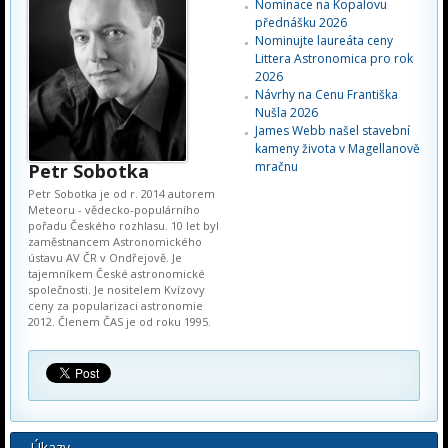
Nominace na Kopalovu
přednášku 2026
Nominujte laureáta ceny
Littera Astronomica pro rok
2026
Návrhy na Cenu Františka
Nušla 2026
James Webb našel stavební
kameny života v Magellanově
mračnu
Petr Sobotka
Petr Sobotka je od r. 2014 autorem
Meteoru - vědecko-populárního
pořadu Českého rozhlasu. 10 let byl
zaměstnancem Astronomického
ústavu AV ČR v Ondřejově. Je
tajemníkem České astronomické
společnosti. Je nositelem Kvízovy
ceny za popularizaci astronomie
2012. Členem ČAS je od roku 1995.
Úkazy