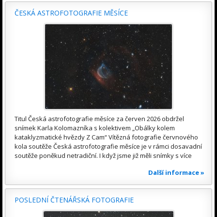
ČESKÁ ASTROFOTOGRAFIE MĚSÍCE
Titul Česká astrofotografie měsíce za červen 2026 obdržel
snímek Karla Kolomazníka s kolektivem „Obálky kolem
kataklyzmatické hvězdy Z Cam“ Vítězná fotografie červnového
kola soutěže Česká astrofotografie měsíce je v rámci dosavadní
soutěže poněkud netradiční. I když jsme již měli snímky s více
Další informace »
POSLEDNÍ ČTENÁŘSKÁ FOTOGRAFIE