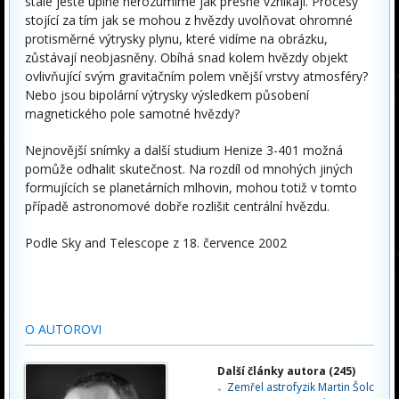
stále ještě úplně nerozumíme jak přesně vznikají. Procesy
stojící za tím jak se mohou z hvězdy uvolňovat ohromné
protisměrné výtrysky plynu, které vidíme na obrázku,
zůstávají neobjasněny. Obíhá snad kolem hvězdy objekt
ovlivňující svým gravitačním polem vnější vrstvy atmosféry?
Nebo jsou bipolární výtrysky výsledkem působení
magnetického pole samotné hvězdy?
Nejnovější snímky a další studium Henize 3-401 možná
pomůže odhalit skutečnost. Na rozdíl od mnohých jiných
formujících se planetárních mlhovin, mohou totiž v tomto
případě astronomové dobře rozlišit centrální hvězdu.
Podle Sky and Telescope z 18. července 2002
O AUTOROVI
Další články autora (245)
Zemřel astrofyzik Martin Šolc