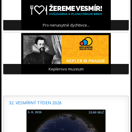
Pro nenasytné dychtivce...
Keplerovo muzeum
32. VESMÍRNÝ TÝDEN 2026