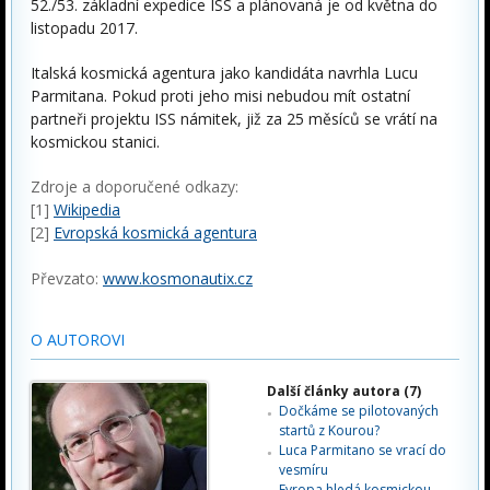
52./53. základní expedice ISS a plánovaná je od května do
listopadu 2017.
Italská kosmická agentura jako kandidáta navrhla Lucu
Parmitana. Pokud proti jeho misi nebudou mít ostatní
partneři projektu ISS námitek, již za 25 měsíců se vrátí na
kosmickou stanici.
Zdroje a doporučené odkazy:
[1]
Wikipedia
[2]
Evropská kosmická agentura
Převzato:
www.kosmonautix.cz
O AUTOROVI
Další články autora (7)
Dočkáme se pilotovaných
startů z Kourou?
Luca Parmitano se vrací do
vesmíru
Evropa hledá kosmickou