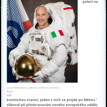
poletí na
Luca Parmitano zpět na cestě do vesmíru.
Autor:
ESA.
kosmickou stanici, jeden z nich se projde po Měsíci,“
sliboval při představování nového evropského oddílu