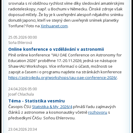
srovnala s ní oběžnou rychlost víme díky sledování amatérskými
radioteleskopy, např. u Bochumi v Německu. Čínské zdroje však
doposud mlčely. Že by je k uveřejnění alespoň nějakého snímku
donutili Japonci, kteří ve stejný den uveřejnili snímek planetky
Torifune? Foto na
Xinhuanet.com
.
25.05.2026 00:00
Soňa Ehlerová
Online konference o vzdělávání v astronomii
Plně online konference "IAU OAE Conference on Astronomy for
Education 2026" proběhne 17.-20.11.2026; jedná se nástupce
Shaw-IAU Workshops. Více informací o účasti, možnosti se
zapojit a časem i o programu najdete na stránkách konference
https://astro4edu.org/workshops/iau-oae-conference-2026/
.
24.04.2026 05:00
Josef Chlachula
Téma - Statistika vesmíru
Časopis ČSU
Statistika & My 2026/4
přináší řadu zajímavých
článků z astronomie a kosmonautiky včetně
rozhovoru
s
předsedkyní ČASu Soňou Ehlerovou.
23.04.2026 20:34