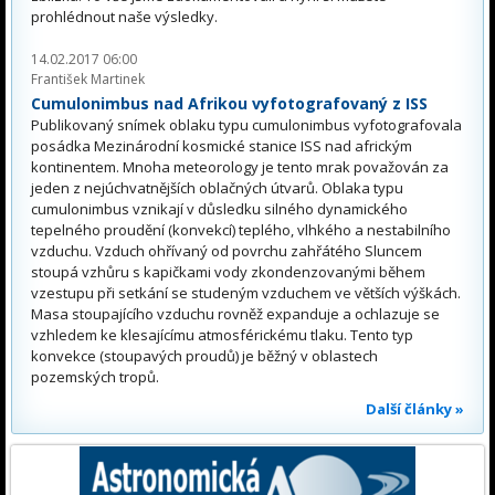
prohlédnout naše výsledky.
14.02.2017 06:00
František Martinek
Cumulonimbus nad Afrikou vyfotografovaný z ISS
Publikovaný snímek oblaku typu cumulonimbus vyfotografovala
posádka Mezinárodní kosmické stanice ISS nad africkým
kontinentem. Mnoha meteorology je tento mrak považován za
jeden z nejúchvatnějších oblačných útvarů. Oblaka typu
cumulonimbus vznikají v důsledku silného dynamického
tepelného proudění (konvekcí) teplého, vlhkého a nestabilního
vzduchu. Vzduch ohřívaný od povrchu zahřátého Sluncem
stoupá vzhůru s kapičkami vody zkondenzovanými během
vzestupu při setkání se studeným vzduchem ve větších výškách.
Masa stoupajícího vzduchu rovněž expanduje a ochlazuje se
vzhledem ke klesajícímu atmosférickému tlaku. Tento typ
konvekce (stoupavých proudů) je běžný v oblastech
pozemských tropů.
Další články »