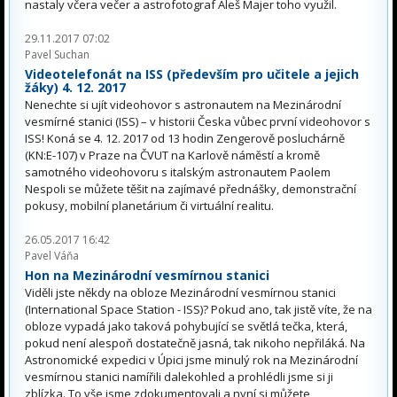
nastaly včera večer a astrofotograf Aleš Majer toho využil.
29.11.2017 07:02
Pavel Suchan
Videotelefonát na ISS (především pro učitele a jejich
žáky) 4. 12. 2017
Nenechte si ujít videohovor s astronautem na Mezinárodní
vesmírné stanici (ISS) – v historii Česka vůbec první videohovor s
ISS! Koná se 4. 12. 2017 od 13 hodin Zengerově posluchárně
(KN:E-107) v Praze na ČVUT na Karlově náměstí a kromě
samotného videohovoru s italským astronautem Paolem
Nespoli se můžete těšit na zajímavé přednášky, demonstrační
pokusy, mobilní planetárium či virtuální realitu.
26.05.2017 16:42
Pavel Váňa
Hon na Mezinárodní vesmírnou stanici
Viděli jste někdy na obloze Mezinárodní vesmírnou stanici
(International Space Station - ISS)? Pokud ano, tak jistě víte, že na
obloze vypadá jako taková pohybující se světlá tečka, která,
pokud není alespoň dostatečně jasná, tak nikoho nepřiláká. Na
Astronomické expedici v Úpici jsme minulý rok na Mezinárodní
vesmírnou stanici namířili dalekohled a prohlédli jsme si ji
zblízka. To vše jsme zdokumentovali a nyní si můžete