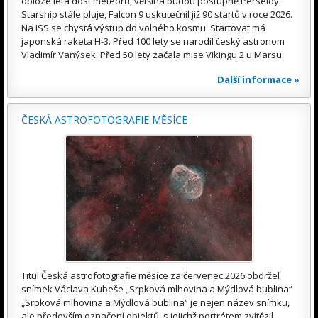
obloze létá dost meteorů, většina budou postupně Perseidy.
Starship stále pluje, Falcon 9 uskutečnil již 90 startů v roce 2026.
Na ISS se chystá výstup do volného kosmu. Startovat má
japonská raketa H-3. Před 100 lety se narodil český astronom
Vladimír Vanýsek. Před 50 lety začala mise Vikingu 2 u Marsu.
Další informace »
ČESKÁ ASTROFOTOGRAFIE MĚSÍCE
Titul Česká astrofotografie měsíce za červenec 2026 obdržel
snímek Václava Kubeše „Srpková mlhovina a Mýdlová bublina“
„Srpková mlhovina a Mýdlová bublina“ je nejen název snímku,
ale především označení objektů, s jejichž portrétem zvítězil