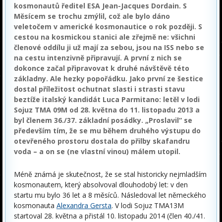
kosmonautů ředitel ESA Jean-Jacques Dordain. S
Měsícem se trochu zmýlil, což ale bylo dáno
veletočem v americké kosmonautice o rok později. S
cestou na kosmickou stanici ale zřejmě ne: všichni
členové oddílu ji už mají za sebou, jsou na ISS nebo se
na cestu intenzivně připravují. A první z nich se
dokonce začal připravovat k druhé návštěvě této
základny. Ale hezky popořádku. Jako první ze šestice
dostal příležitost ochutnat slasti i strasti stavu
beztíže italský kandidát Luca Parmitano: letěl v lodi
Sojuz TMA­ 09M od 28. května do 11. listopadu 2013 a
byl členem 36./37. základní posádky. „Proslavil“ se
především tím, že se mu během druhého výstupu do
otevřeného prostoru dostala do přilby skafandru
voda – a on se (ne vlastní vinou) málem utopil.
Méně známá je skutečnost, že se stal historicky nejmladším
kosmonautem, který absolvoval dlouhodobý let: v den
startu mu bylo 36 let a 8 měsíců. Následoval let německého
kosmonauta
Alexandra Gersta
. V lodi Sojuz TMA­13M
startoval 28. května a přistál 10. listopadu 2014 (člen 40./41.