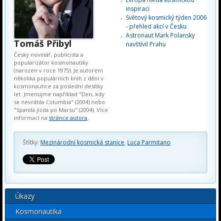
inspiraci
Světový kosmický týden 2006
- přehled akcí v Česku
Astronaut Mark Polansky
Tomáš Přibyl
navštívil Prahu
Český novinář, publicista a
popularizátor kosmonautiky
(narozen v roce 1975). Je autorem
několika populárních knih z dění v
kosmonautice za poslední desítky
let. Jmenujme například "Den, kdy
se nevrátila Columbia" (2004) nebo
"Spanilá jízda po Marsu" (2004). Více
informací na
stránce autora
.
Štítky:
Mezinárodní kosmická stanice
,
Luca Parmitano
Úkazy
Kosmonautika