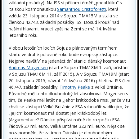
základní posádky). Na ISS si přitom téměř „podal kliku“ s
italskou kosmonautkou
Samanthou Cristoforetti
, která
vzlétla 23. listopadu 2014 v Sojuzu TMA­15M a stala se
členkou 42./43. základní posádky ISS. Dosud krouží nad
našimi hlavami, vracet zpět na Zemi se má 14. května
letošního roku.
V obou letošních lodích Sojuz s plánovaným termínem
startu ve druhé polovině roku bude evropský zástupce.
Nejprve navštíví na jedenáct dní stanici dánský kosmonaut
Andreas Mogensen
(start v Sojuzu TMA­18M 1. září, přistání
v Sojuzu TMA­16M 11. září 2015). A v Sojuzu TMA­19M (start
20. listopadu 2015, návrat 16. května 2016) přiletí na ISS člen
46./47. základní posádky:
Timothy Peake
z Velké Británie.
Původně měl tento dlouhodobý let absolvovat Mogensen s
tím, že Peake měl letět na „jeho“ krátkodobé misi. Jenže v tu
chvíli se zástupci Velké Británie v ESA vzbouřili: vadilo jim, že
„jejich“ kosmonaut má dostat jen krátkodobý let.
(Argumentace? Dánsko přispívá ročně do rozpočtu ESA
řádově 27 mil. euro, Velká Británie 322 mil. euro. Nějak se
pozapomnělo, že zatímco Dánsko je dlouhodobým