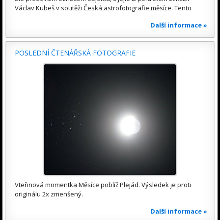
Václav Kubeš v soutěži Česká astrofotografie měsíce. Tento
Další informace »
POSLEDNÍ ČTENÁŘSKÁ FOTOGRAFIE
Vteřinová momentka Měsíce poblíž Plejád. Výsledek je proti
originálu 2x zmenšený.
Další informace »