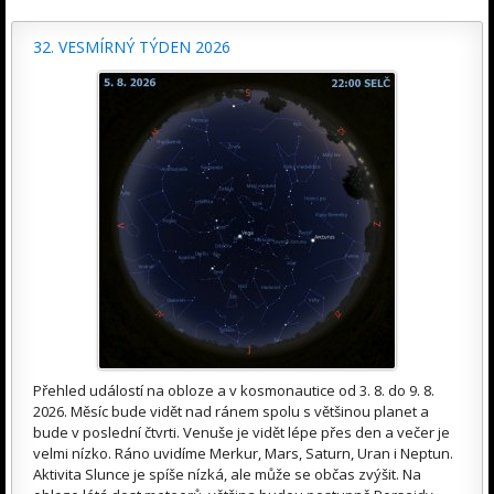
32. VESMÍRNÝ TÝDEN 2026
Přehled událostí na obloze a v kosmonautice od 3. 8. do 9. 8.
2026. Měsíc bude vidět nad ránem spolu s většinou planet a
bude v poslední čtvrti. Venuše je vidět lépe přes den a večer je
velmi nízko. Ráno uvidíme Merkur, Mars, Saturn, Uran i Neptun.
Aktivita Slunce je spíše nízká, ale může se občas zvýšit. Na