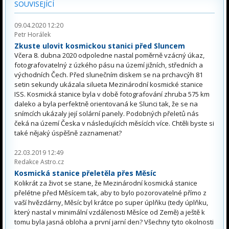
SOUVISEJÍCÍ
09.04.2020 12:20
Petr Horálek
Zkuste ulovit kosmickou stanici před Sluncem
Včera 8. dubna 2020 odpoledne nastal poměrně vzácný úkaz,
fotografovatelný z úzkého pásu na území jižních, středních a
východních Čech. Před slunečním diskem se na prchavcýh 81
setin sekundy ukázala silueta Mezinárodní kosmické stanice
ISS. Kosmická stanice byla v době fotografování zhruba 575 km
daleko a byla perfektně orientovaná ke Slunci tak, že se na
snímcích ukázaly její solární panely. Podobných přeletů nás
čeká na území Česka v následujících měsících více. Chtěli byste si
také nějaký úspěšně zaznamenat?
22.03.2019 12:49
Redakce Astro.cz
Kosmická stanice přeletěla přes Měsíc
Kolikrát za život se stane, že Mezinárodní kosmická stanice
přelétne před Měsícem tak, aby to bylo pozorovatelné přímo z
vaší hvězdárny, Měsíc byl krátce po super úplňku (tedy úplňku,
který nastal v minimální vzdálenosti Měsíce od Země) a ještě k
tomu byla jasná obloha a první jarní den? Všechny tyto okolnosti