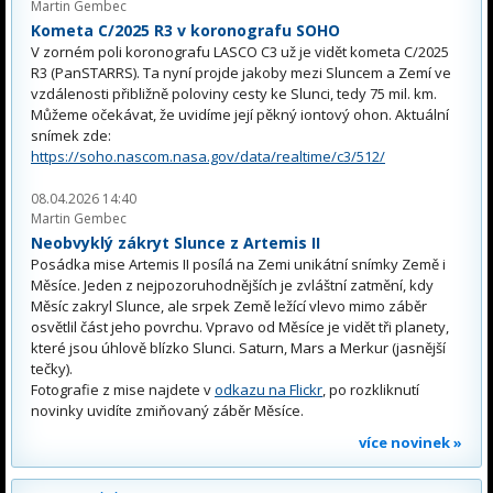
Martin Gembec
Kometa C/2025 R3 v koronografu SOHO
V zorném poli koronografu LASCO C3 už je vidět kometa C/2025
R3 (PanSTARRS). Ta nyní projde jakoby mezi Sluncem a Zemí ve
vzdálenosti přibližně poloviny cesty ke Slunci, tedy 75 mil. km.
Můžeme očekávat, že uvidíme její pěkný iontový ohon. Aktuální
snímek zde:
https://soho.nascom.nasa.gov/data/realtime/c3/512/
08.04.2026 14:40
Martin Gembec
Neobvyklý zákryt Slunce z Artemis II
Posádka mise Artemis II posílá na Zemi unikátní snímky Země i
Měsíce. Jeden z nejpozoruhodnějších je zvláštní zatmění, kdy
Měsíc zakryl Slunce, ale srpek Země ležící vlevo mimo záběr
osvětlil část jeho povrchu. Vpravo od Měsíce je vidět tři planety,
které jsou úhlově blízko Slunci. Saturn, Mars a Merkur (jasnější
tečky).
Fotografie z mise najdete v
odkazu na Flickr
, po rozkliknutí
novinky uvidíte zmiňovaný záběr Měsíce.
více novinek »