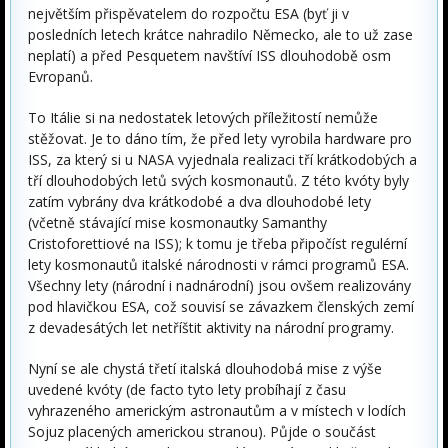
největším přispěvatelem do rozpočtu ESA (byť ji v
posledních letech krátce nahradilo Německo, ale to už zase
neplatí) a před Pesquetem navštíví ISS dlouhodobě osm
Evropanů.
To Itálie si na nedostatek letových příležitostí nemůže
stěžovat. Je to dáno tím, že před lety vyrobila hardware pro
ISS, za který si u NASA vyjednala realizaci tří krátkodobých a
tří dlouhodobých letů svých kosmonautů. Z této kvóty byly
zatím vybrány dva krátkodobé a dva dlouhodobé lety
(včetně stávající mise kosmonautky Samanthy
Cristoforettiové na ISS); k tomu je třeba připočíst regulérní
lety kosmonautů italské národnosti v rámci programů ESA.
Všechny lety (národní i nadnárodní) jsou ovšem realizovány
pod hlavičkou ESA, což souvisí se závazkem členských zemí
z devadesátých let netříštit aktivity na národní programy.
Nyní se ale chystá třetí italská dlouhodobá mise z výše
uvedené kvóty (de facto tyto lety probíhají z času
vyhrazeného americkým astronautům a v místech v lodích
Sojuz placených americkou stranou). Půjde o součást