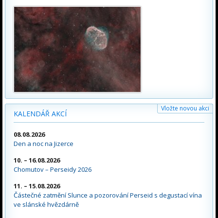
Vložte novou akci
KALENDÁŘ AKCÍ
08.08.2026
Den a noc na Jizerce
10. – 16.08.2026
Chomutov – Perseidy 2026
11. – 15.08.2026
Částečné zatmění Slunce a pozorování Perseid s degustací vína
ve slánské hvězdárně