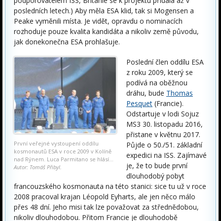
podporovatelem ISS, Británie se k projektu přidala až v
posledních letech.) Aby měla ESA klid, tak si Mogensen a
Peake vyměnili místa. Je vidět, opravdu o nominacích
rozhoduje pouze kvalita kandidáta a nikoliv země původu,
jak donekonečna ESA prohlašuje.
Poslední člen oddílu ESA
z roku 2009, který se
podívá na oběžnou
dráhu, bude
Thomas
Pesquet
(Francie).
Odstartuje v lodi Sojuz
MS­3 30. listopadu 2016,
přistane v květnu 2017.
První veřejné vystoupení oddílu
Půjde o 50./51. základní
kosmonautů ESA v roce 2009 v Kolíně
expedici na ISS. Zajímavé
nad Rýnem. Luca Parmitano se hlásí...
je, že to bude první
Autor: Tomáš Přibyl.
dlouhodobý pobyt
francouzského kosmonauta na této stanici: sice tu už v roce
2008 pracoval krajan Léopold Eyharts, ale jen něco málo
přes 48 dní. Jeho misi tak lze považovat za střednědobou,
nikoliv dlouhodobou. Přitom Francie je dlouhodobě