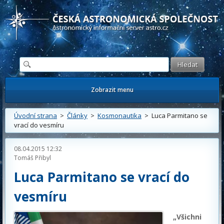
Česká astronomická společnost - Informační astronomický server
Zobrazit menu
Úvodní strana
>
Články
>
Kosmonautika
> Luca Parmitano se
vrací do vesmíru
08.04.2015 12:32
Tomáš Přibyl
Luca Parmitano se vrací do
vesmíru
„Všichni