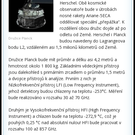
Herschel. Obě kosmické
observatoře bude v útrobách
nosné rakety Ariane-5ECA
oddělovat speciální „přepážka“. K
rozdělení obou družic dojde až po
odletu od Země. Herschel i Planck
Družice Planck
budou navedeny do Lagrangeova
bodu L2, vzdáleném asi 1,5 milionů kilometrů od Země.
Družice Planck bude mít průměr a délku asi 4,2 metrů a
hmotnost okolo 1 800 kg. Základními vědeckými přístroji
jsou dalekohled s primárním zrcadlem o průměru 1,5 metrů
a dvojice přístrojů k analýze. Prvním z nich je
Nízkofrekvenční přístroj LFI (Low Frequency Instrument),
jehož detektory budou chlazeny na teplotu -253°C. Měření
bude realizováno v rozsahu 30 až 70 GHz.
Druhým je Vysokofrekvenční přístroj HFI (High Frequency
Instrument) a chlazen bude na teplotu -272,9 °C, což je
pouhých 0,25 °C nad absolutní nulou! HFI bude pracovat v
rozsahu 100 až 857 GHz.