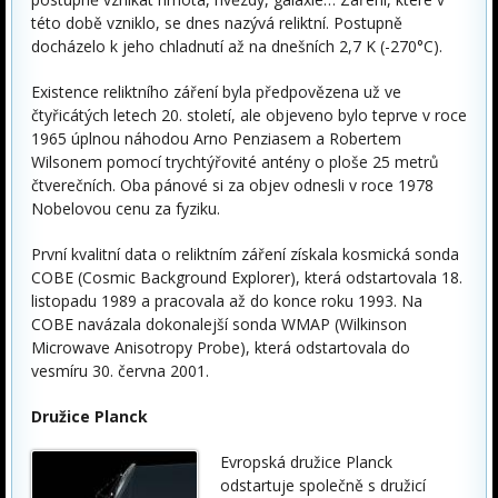
této době vzniklo, se dnes nazývá reliktní. Postupně
docházelo k jeho chladnutí až na dnešních 2,7 K (-270°C).
Existence reliktního záření byla předpovězena už ve
čtyřicátých letech 20. století, ale objeveno bylo teprve v roce
1965 úplnou náhodou Arno Penziasem a Robertem
Wilsonem pomocí trychtýřovité antény o ploše 25 metrů
čtverečních. Oba pánové si za objev odnesli v roce 1978
Nobelovou cenu za fyziku.
První kvalitní data o reliktním záření získala kosmická sonda
COBE (Cosmic Background Explorer), která odstartovala 18.
listopadu 1989 a pracovala až do konce roku 1993. Na
COBE navázala dokonalejší sonda WMAP (Wilkinson
Microwave Anisotropy Probe), která odstartovala do
vesmíru 30. června 2001.
Družice Planck
Evropská družice Planck
odstartuje společně s družicí