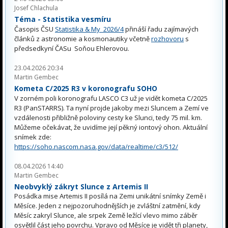
Josef Chlachula
Téma - Statistika vesmíru
Časopis ČSU
Statistika & My 2026/4
přináší řadu zajímavých
článků z astronomie a kosmonautiky včetně
rozhovoru
s
předsedkyní ČASu Soňou Ehlerovou.
23.04.2026 20:34
Martin Gembec
Kometa C/2025 R3 v koronografu SOHO
V zorném poli koronografu LASCO C3 už je vidět kometa C/2025
R3 (PanSTARRS). Ta nyní projde jakoby mezi Sluncem a Zemí ve
vzdálenosti přibližně poloviny cesty ke Slunci, tedy 75 mil. km.
Můžeme očekávat, že uvidíme její pěkný iontový ohon. Aktuální
snímek zde:
https://soho.nascom.nasa.gov/data/realtime/c3/512/
08.04.2026 14:40
Martin Gembec
Neobvyklý zákryt Slunce z Artemis II
Posádka mise Artemis II posílá na Zemi unikátní snímky Země i
Měsíce. Jeden z nejpozoruhodnějších je zvláštní zatmění, kdy
Měsíc zakryl Slunce, ale srpek Země ležící vlevo mimo záběr
osvětlil část jeho povrchu. Vpravo od Měsíce je vidět tři planety,