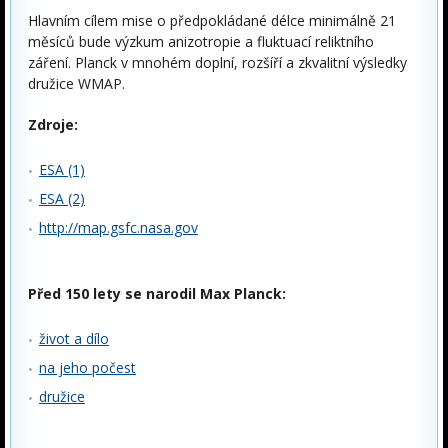
Hlavním cílem mise o předpokládané délce minimálně 21
měsíců bude výzkum anizotropie a fluktuací reliktního
záření. Planck v mnohém doplní, rozšíří a zkvalitní výsledky
družice WMAP.
Zdroje:
ESA (1)
ESA (2)
http://map.gsfc.nasa.gov
Před 150 lety se narodil Max Planck:
život a dílo
na jeho počest
družice