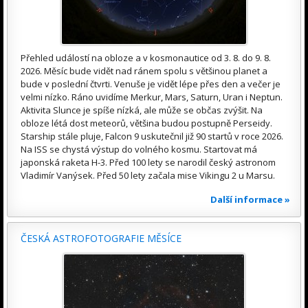
Přehled událostí na obloze a v kosmonautice od 3. 8. do 9. 8.
2026. Měsíc bude vidět nad ránem spolu s většinou planet a
bude v poslední čtvrti. Venuše je vidět lépe přes den a večer je
velmi nízko. Ráno uvidíme Merkur, Mars, Saturn, Uran i Neptun.
Aktivita Slunce je spíše nízká, ale může se občas zvýšit. Na
obloze létá dost meteorů, většina budou postupně Perseidy.
Starship stále pluje, Falcon 9 uskutečnil již 90 startů v roce 2026.
Na ISS se chystá výstup do volného kosmu. Startovat má
japonská raketa H-3. Před 100 lety se narodil český astronom
Vladimír Vanýsek. Před 50 lety začala mise Vikingu 2 u Marsu.
Další informace »
ČESKÁ ASTROFOTOGRAFIE MĚSÍCE