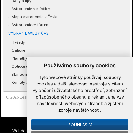
Rady a tipy
Astronomie v médiích
Mapa astronomie v Česku
Astronomické fórum
VYBRANÉ WEBY ČAS
Hvězdy
Galaxie
Planetky
Používáme soubory cookies
Optické úkazy v atmosféře
Sluneční soustava
Tyto webové stránky používají soubory
Komety a meteory
cookies a další sledovací nástroje s cílem
vylepšení uživatelského prostředí, zobrazení
přizpůsobeného obsahu a reklam, analýzy
© 2026
Česká astronomická společnost
|
Hvězdárna a planetárium
Brno spolupracuje se serverem Astro.cz
návštěvnosti webových stránek a zjištění
zdroje návštěvnosti.
Nastavení cookies
SOUHLASÍM
Webdesign:
Medio interactive
, Redakční systém
Ibis CMS
: