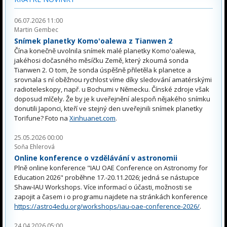
06.07.2026 11:00
Martin Gembec
Snímek planetky Komo'oalewa z Tianwen 2
Čína konečně uvolnila snímek malé planetky Komo'oalewa,
jakéhosi dočasného měsíčku Země, který zkoumá sonda
Tianwen 2. O tom, že sonda úspěšně přiletěla k planetce a
srovnala s ní oběžnou rychlost víme díky sledování amatérskými
radioteleskopy, např. u Bochumi v Německu. Čínské zdroje však
doposud mlčely. Že by je k uveřejnění alespoň nějakého snímku
donutili Japonci, kteří ve stejný den uveřejnili snímek planetky
Torifune? Foto na
Xinhuanet.com
.
25.05.2026 00:00
Soňa Ehlerová
Online konference o vzdělávání v astronomii
Plně online konference "IAU OAE Conference on Astronomy for
Education 2026" proběhne 17.-20.11.2026; jedná se nástupce
Shaw-IAU Workshops. Více informací o účasti, možnosti se
zapojit a časem i o programu najdete na stránkách konference
https://astro4edu.org/workshops/iau-oae-conference-2026/
.
24.04.2026 05:00