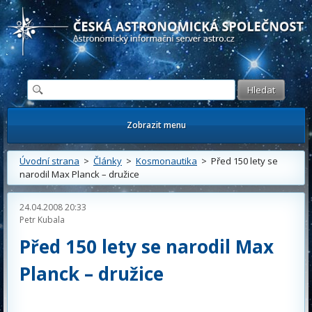
Česká astronomická společnost - Informační astronomický server
Zobrazit menu
Úvodní strana
>
Články
>
Kosmonautika
> Před 150 lety se
narodil Max Planck – družice
24.04.2008 20:33
Petr Kubala
Před 150 lety se narodil Max
Planck – družice