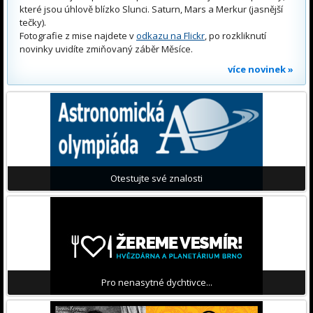
které jsou úhlově blízko Slunci. Saturn, Mars a Merkur (jasnější
tečky).
Fotografie z mise najdete v
odkazu na Flickr
, po rozkliknutí
novinky uvidíte zmiňovaný záběr Měsíce.
více novinek »
Otestujte své znalosti
Pro nenasytné dychtivce...