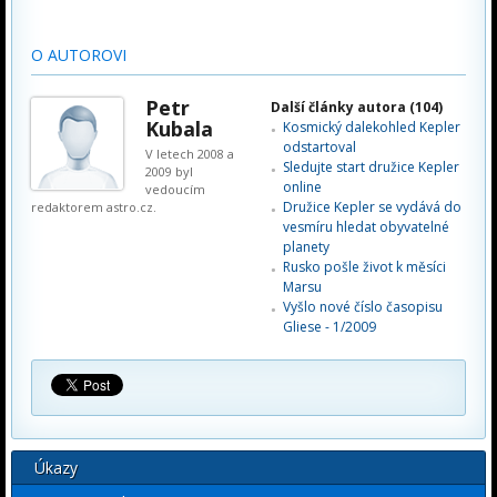
O AUTOROVI
Petr
Další články autora (104)
Kubala
Kosmický dalekohled Kepler
odstartoval
V letech 2008 a
Sledujte start družice Kepler
2009 byl
online
vedoucím
Družice Kepler se vydává do
redaktorem astro.cz.
vesmíru hledat obyvatelné
planety
Rusko pošle život k měsíci
Marsu
Vyšlo nové číslo časopisu
Gliese - 1/2009
Úkazy