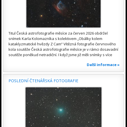
Titul Česká astrofotografie měsíce za červen 2026 obdržel
snímek Karla Kolomazníka s kolektivem „Obálky kolem
kataklyzmatické hvězdy Z Cam“ Vítězná fotografie červnového
kola soutěže Česká astrofotografie měsíce je v rámci dosavadní
soutěže poněkud netradiční. I když jsme již měli snímky s více
Další informace »
POSLEDNÍ ČTENÁŘSKÁ FOTOGRAFIE