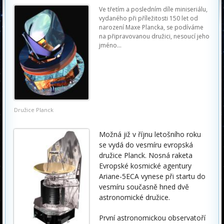
Ve třetím a posledním díle miniseriálu,
vydaného při příležitosti 150 let od
narození Maxe Plancka, se podíváme
na připravovanou družici, nesoucí jeho
jméno...
Družice Planck
Možná již v říjnu letošního roku
se vydá do vesmíru evropská
družice Planck. Nosná raketa
Evropské kosmické agentury
Ariane-5ECA vynese při startu do
vesmíru současně hned dvě
astronomické družice.
První astronomickou observatoří