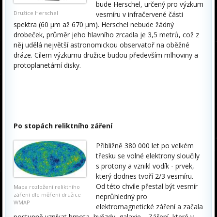
bude Herschel, určený pro výzkum
Družice Herschel
vesmíru v infračervené části
spektra (60 μm až 670 μm). Herschel nebude žádný
drobeček, průměr jeho hlavního zrcadla je 3,5 metrů, což z
něj udělá největší astronomickou observatoř na oběžné
dráze. Cílem výzkumu družice budou především mlhoviny a
protoplanetární disky.
Po stopách reliktního záření
Přibližně 380 000 let po velkém
třesku se volné elektrony sloučily
s protony a vznikl vodík - prvek,
který dodnes tvoří 2/3 vesmíru.
Od této chvíle přestal být vesmír
Mapa rozložení reliktního
záření dle měření družice
neprůhledný pro
WMAP
elektromagnetické záření a začala
postupně vznikat hmota, hvězdy, galaxie… Záření, které v