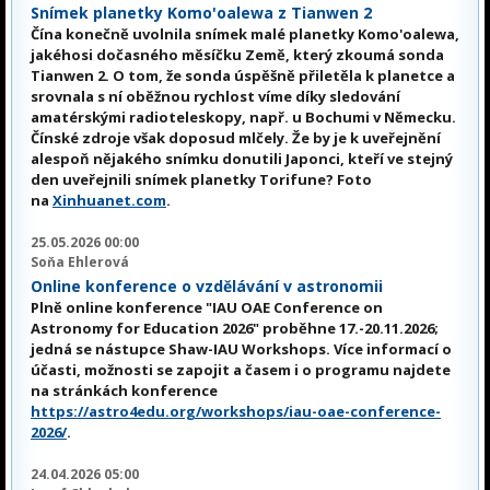
Snímek planetky Komo'oalewa z Tianwen 2
Čína konečně uvolnila snímek malé planetky Komo'oalewa,
jakéhosi dočasného měsíčku Země, který zkoumá sonda
Tianwen 2. O tom, že sonda úspěšně přiletěla k planetce a
srovnala s ní oběžnou rychlost víme díky sledování
amatérskými radioteleskopy, např. u Bochumi v Německu.
Čínské zdroje však doposud mlčely. Že by je k uveřejnění
alespoň nějakého snímku donutili Japonci, kteří ve stejný
den uveřejnili snímek planetky Torifune? Foto
na
Xinhuanet.com
.
25.05.2026 00:00
Soňa Ehlerová
Online konference o vzdělávání v astronomii
Plně online konference "IAU OAE Conference on
Astronomy for Education 2026" proběhne 17.-20.11.2026;
jedná se nástupce Shaw-IAU Workshops. Více informací o
účasti, možnosti se zapojit a časem i o programu najdete
na stránkách konference
https://astro4edu.org/workshops/iau-oae-conference-
2026/
.
24.04.2026 05:00