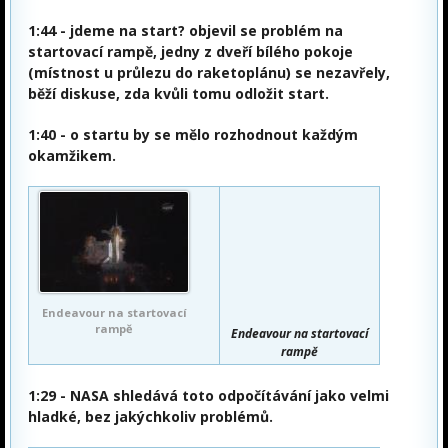
1:44 - jdeme na start? objevil se problém na
startovací rampě, jedny z dveří bílého pokoje
(místnost u průlezu do raketoplánu) se nezavřely,
běží diskuse, zda kvůli tomu odložit start.
1:40
- o startu by se mělo rozhodnout každým
okamžikem.
Endeavour na startovací
rampě
Endeavour na startovací
rampě
1:29
- NASA shledává toto odpočítávání jako velmi
hladké, bez jakýchkoliv problémů.