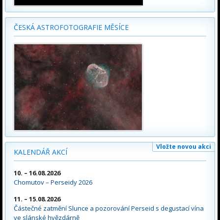
ČESKÁ ASTROFOTOGRAFIE MĚSÍCE
Vložte novou akci
KALENDÁŘ AKCÍ
10. – 16.08.2026
Chomutov – Perseidy 2026
11. – 15.08.2026
Částečné zatmění Slunce a pozorování Perseid s degustací vína
ve slánské hvězdárně