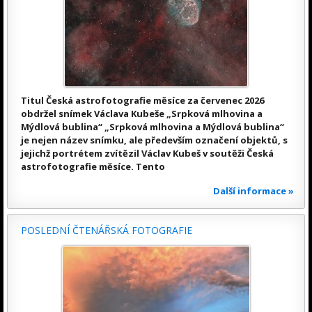
Titul Česká astrofotografie měsíce za červenec 2026
obdržel snímek Václava Kubeše „Srpková mlhovina a
Mýdlová bublina“ „Srpková mlhovina a Mýdlová bublina“
je nejen název snímku, ale především označení objektů, s
jejichž portrétem zvítězil Václav Kubeš v soutěži Česká
astrofotografie měsíce. Tento
Další informace »
POSLEDNÍ ČTENÁŘSKÁ FOTOGRAFIE