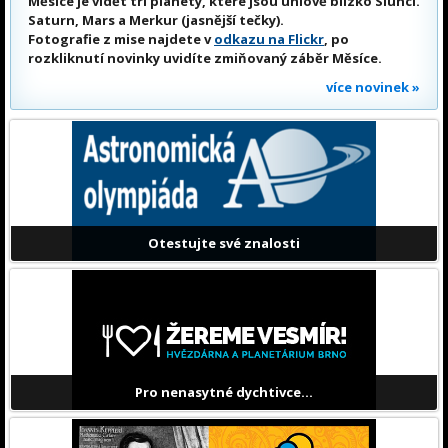
Měsíce je vidět tři planety, které jsou úhlově blízko Slunci.
Saturn, Mars a Merkur (jasnější tečky).
Fotografie z mise najdete v
odkazu na Flickr
, po
rozkliknutí novinky uvidíte zmiňovaný záběr Měsíce.
více novinek »
Otestujte své znalosti
Pro nenasytné dychtivce...