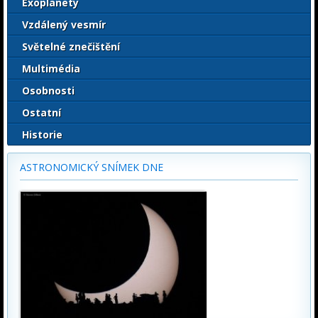
Exoplanety
Vzdálený vesmír
Světelné znečištění
Multimédia
Osobnosti
Ostatní
Historie
ASTRONOMICKÝ SNÍMEK DNE