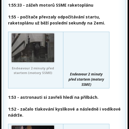
1:55:33
- zážeh motorů SSME raketoplánu
1:55
- počítače převzaly odpočítávání startu,
raketoplánu už běží poslední sekundy na Zemi.
Endeavour 2 minuty před
startem (motory SSME)
Endeavour 2 minuty
před startem (motory
SSME)
1:53
- astronauti si zavřeli hledí na přilbách.
1:52
- začalo tlakování kyslíkové a následně i vodíkové
nádrže.