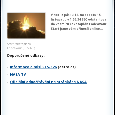
V noci z pátku 14. na sobotu 15.
listopadu v 1:55:34 SEČ odstartoval
do vesmíru raketoplán Endeavour.
Start jsme vám přinesli online...
Start raketoplánu
Endeavour (STS-126)
Doporučené odkazy:
Informace o misi STS-126
(astro.cz)
NASA TV
Oficiální odpočítávání na stránkách NASA