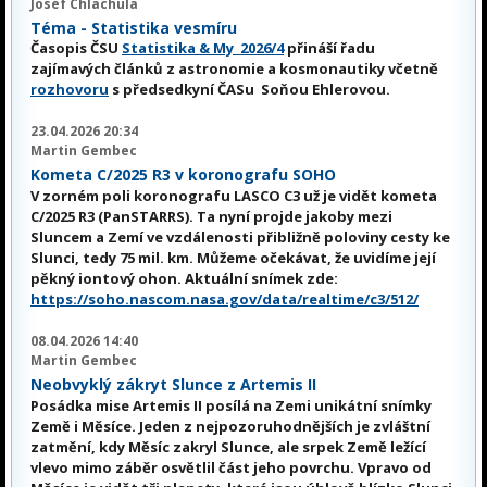
Josef Chlachula
Téma - Statistika vesmíru
Časopis ČSU
Statistika & My 2026/4
přináší řadu
zajímavých článků z astronomie a kosmonautiky včetně
rozhovoru
s předsedkyní ČASu Soňou Ehlerovou.
23.04.2026 20:34
Martin Gembec
Kometa C/2025 R3 v koronografu SOHO
V zorném poli koronografu LASCO C3 už je vidět kometa
C/2025 R3 (PanSTARRS). Ta nyní projde jakoby mezi
Sluncem a Zemí ve vzdálenosti přibližně poloviny cesty ke
Slunci, tedy 75 mil. km. Můžeme očekávat, že uvidíme její
pěkný iontový ohon. Aktuální snímek zde:
https://soho.nascom.nasa.gov/data/realtime/c3/512/
08.04.2026 14:40
Martin Gembec
Neobvyklý zákryt Slunce z Artemis II
Posádka mise Artemis II posílá na Zemi unikátní snímky
Země i Měsíce. Jeden z nejpozoruhodnějších je zvláštní
zatmění, kdy Měsíc zakryl Slunce, ale srpek Země ležící
vlevo mimo záběr osvětlil část jeho povrchu. Vpravo od