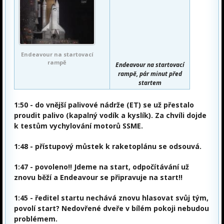
Endeavour na startovací
rampě
Endeavour na startovací
rampě, pár minut před
startem
1:50
- do vnější palivové nádrže (ET) se už přestalo
proudit palivo (kapalný vodík a kyslík). Za chvíli dojde
k testům vychylování motorů SSME.
1:48
- přístupový můstek k raketoplánu se odsouvá.
1:47 - povoleno!! Jdeme na start, odpočítávání už
znovu běží a Endeavour se připravuje na start!!
1:45
- ředitel startu nechává znovu hlasovat svůj tým,
povolí start? Nedovřené dveře v bílém pokoji nebudou
problémem.