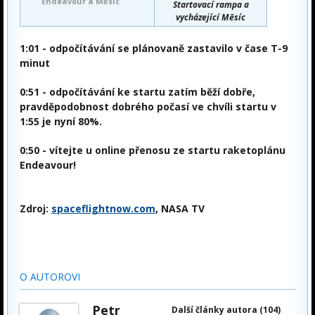
Endeavour a Měsíc
Startovací rampa a
vycházející Měsíc
1:01
- odpočítávání se plánovaně zastavilo v čase T-9
minut
0:51
- odpočítávání ke startu zatím běží dobře,
pravděpodobnost dobrého počasí ve chvíli startu v
1:55 je nyní 80%.
0:50 - vítejte u online přenosu ze startu raketoplánu
Endeavour!
Zdroj:
spaceflightnow.com
, NASA TV
O AUTOROVI
Petr
Další články autora (104)