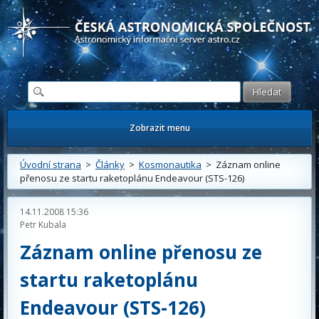
Česká astronomická společnost - Informační astronomický server
Zobrazit menu
Úvodní strana
>
Články
>
Kosmonautika
> Záznam online
přenosu ze startu raketoplánu Endeavour (STS-126)
14.11.2008 15:36
Petr Kubala
Záznam online přenosu ze
startu raketoplánu
Endeavour (STS-126)