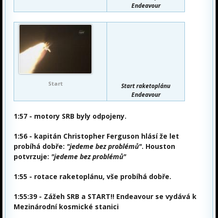
Endeavour
Start
Start raketoplánu
Endeavour
1:57
- motory SRB byly odpojeny.
1:56
- kapitán Christopher Ferguson hlásí že let
probíhá dobře:
"jedeme bez problémů"
. Houston
potvrzuje:
"jedeme bez problémů"
1:55
- rotace raketoplánu, vše probíhá dobře.
1:55:39 - Zážeh SRB a START!! Endeavour se vydává k
Mezinárodní kosmické stanici