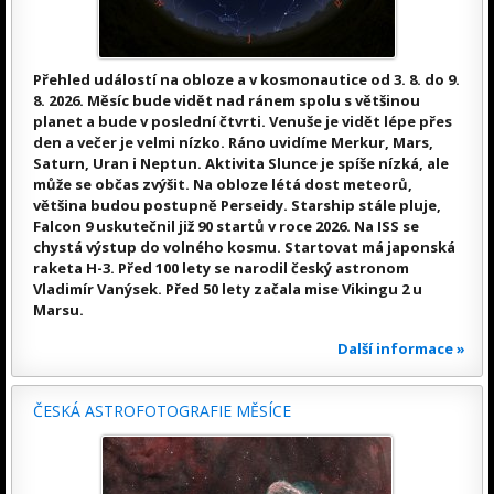
Přehled událostí na obloze a v kosmonautice od 3. 8. do 9.
8. 2026. Měsíc bude vidět nad ránem spolu s většinou
planet a bude v poslední čtvrti. Venuše je vidět lépe přes
den a večer je velmi nízko. Ráno uvidíme Merkur, Mars,
Saturn, Uran i Neptun. Aktivita Slunce je spíše nízká, ale
může se občas zvýšit. Na obloze létá dost meteorů,
většina budou postupně Perseidy. Starship stále pluje,
Falcon 9 uskutečnil již 90 startů v roce 2026. Na ISS se
chystá výstup do volného kosmu. Startovat má japonská
raketa H-3. Před 100 lety se narodil český astronom
Vladimír Vanýsek. Před 50 lety začala mise Vikingu 2 u
Marsu.
Další informace »
ČESKÁ ASTROFOTOGRAFIE MĚSÍCE