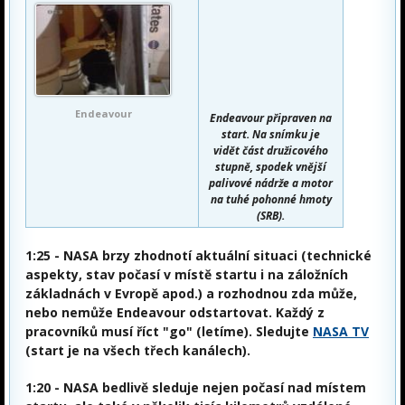
Endeavour
Endeavour připraven na
start. Na snímku je
vidět část družicového
stupně, spodek vnější
palivové nádrže a motor
na tuhé pohonné hmoty
(SRB).
1:25
- NASA brzy zhodnotí aktuální situaci (technické
aspekty, stav počasí v místě startu i na záložních
základnách v Evropě apod.) a rozhodnou zda může,
nebo nemůže Endeavour odstartovat. Každý z
pracovníků musí říct "go" (letíme). Sledujte
NASA TV
(start je na všech třech kanálech).
1:20
- NASA bedlivě sleduje nejen počasí nad místem