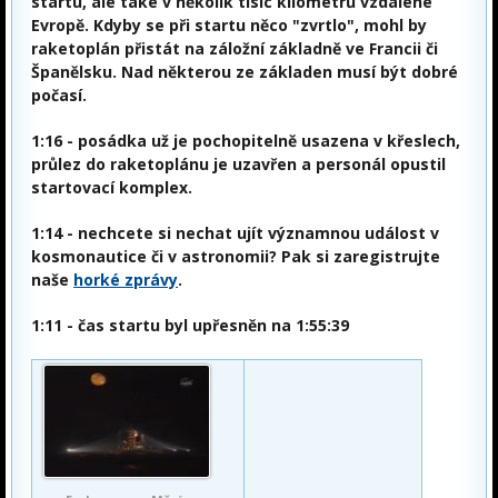
startu, ale také v několik tisíc kilometrů vzdálené
Evropě. Kdyby se při startu něco "zvrtlo", mohl by
raketoplán přistát na záložní základně ve Francii či
Španělsku. Nad některou ze základen musí být dobré
počasí.
1:16
- posádka už je pochopitelně usazena v křeslech,
průlez do raketoplánu je uzavřen a personál opustil
startovací komplex.
1:14
- nechcete si nechat ujít významnou událost v
kosmonautice či v astronomii? Pak si zaregistrujte
naše
horké zprávy
.
1:11
- čas startu byl upřesněn na 1:55:39