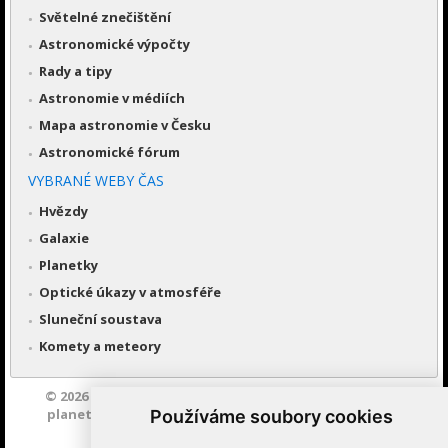
Světelné znečištění
Astronomické výpočty
Rady a tipy
Astronomie v médiích
Mapa astronomie v Česku
Astronomické fórum
VYBRANÉ WEBY ČAS
Hvězdy
Galaxie
Planetky
Optické úkazy v atmosféře
Sluneční soustava
Komety a meteory
© 2026
Česká astronomická společnost
|
Hvězdárna a
planetárium Brno spolupracuje se serverem Astro.cz
Používáme soubory cookies