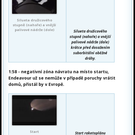
Silueta družicového
stupně (nahoře) a vnější
palivové nádrže (dole)
Silueta družicového
stupně (nahoře) a vnější
palivové nádrže (dole)
krátce před dosažením
suborbitální oběžné
dráhy.
1:58
- negativní zóna návratu na místo startu,
Endeavour už se nemůže v případě poruchy vrátit
domů, přistál by v Evropě.
Start
Start raketoplánu