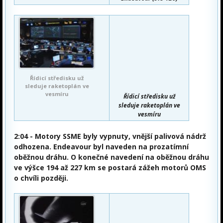
Řídicí středisku už
sleduje raketoplán ve
vesmíru
Řídicí středisku už
sleduje raketoplán ve
vesmíru
2:04 - Motory SSME byly vypnuty, vnější palivová nádrž
odhozena. Endeavour byl naveden na prozatímní
oběžnou dráhu. O konečné navedení na oběžnou dráhu
ve výšce 194 až 227 km se postará zážeh motorů OMS
o chvíli později.