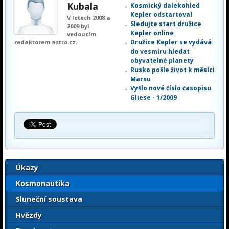
Kubala
Kosmický dalekohled
Kepler odstartoval
V letech 2008 a
Sledujte start družice
2009 byl
Kepler online
vedoucím
Družice Kepler se vydává
redaktorem astro.cz.
do vesmíru hledat
obyvatelné planety
Rusko pošle život k měsíci
Marsu
Vyšlo nové číslo časopisu
Gliese - 1/2009
Úkazy
Kosmonautika
Sluneční soustava
Hvězdy