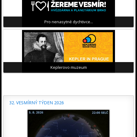
Pro nenasytné dychtivce...
Keplerovo muzeum
32. VESMÍRNÝ TÝDEN 2026