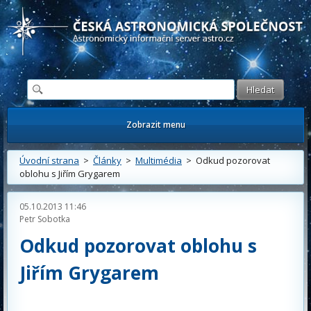
Česká astronomická společnost - Informační astronomický server
Zobrazit menu
Úvodní strana
>
Články
>
Multimédia
> Odkud pozorovat
oblohu s Jiřím Grygarem
05.10.2013 11:46
Petr Sobotka
Odkud pozorovat oblohu s
Jiřím Grygarem