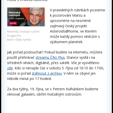
V pravidelných rubrikách pozveme
k pozorování Marsu a
upozorníme na nesmírně
zajímavý český projekt
Asteroids@home, ve kterém
Nebeský cestopis s Jiřím
Grygarem
může každý pomoci vědcům s
Autor: Český rozhlas
výzkumem planetek.
Jak pořad poslouchat? Pokud budete na internetu, můžete
použít přehrávač
streamu ČRo Plus
. Stanice vysílá i na
středních vlnách, digitálně, přes satelit. Vše je vysvětleno
zde
. Kdo si nenajde čas v sobotu 5. října od 16:10 do 17:00,
může si pořad
stáhnout z archivu
. V něm se objeví jen
několik minut po 17 hodině.
Za dva týdny, 19. října, se s Petrem Kulhánkem budeme
věnovat galaxiím, obřím hvězdným ostrovům.