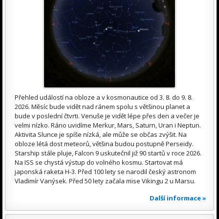
Přehled událostí na obloze a v kosmonautice od 3. 8. do 9. 8.
2026. Měsíc bude vidět nad ránem spolu s většinou planet a
bude v poslední čtvrti. Venuše je vidět lépe přes den a večer je
velmi nízko. Ráno uvidíme Merkur, Mars, Saturn, Uran i Neptun.
Aktivita Slunce je spíše nízká, ale může se občas zvýšit. Na
obloze létá dost meteorů, většina budou postupně Perseidy.
Starship stále pluje, Falcon 9 uskutečnil již 90 startů v roce 2026.
Na ISS se chystá výstup do volného kosmu. Startovat má
japonská raketa H-3. Před 100 lety se narodil český astronom
Vladimír Vanýsek. Před 50 lety začala mise Vikingu 2 u Marsu.
Další informace »