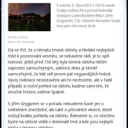
V sobotu 5. října 2013 v 16:10 uvede
Český rozhlas Plus pořad Nebeský
cestopis s astrofyzikem RNDr. Jiřím
Grygarem, CSc. Hlavním tématem bude
tma jako ohrožený druh.
Dráhy hvězd.
Autor: Jan Sienczak
Dá se říct, že o tématu tmavé oblohy a hledání nejlepších
míst k pozorování vesmíru, se nebavíme rádi. Je to spíš
nutnost. Ještě před 150 lety byla temná obloha něčím
naprosto samozřejmým, zatímco dnes je téměř
samozřejmé, že lidé vidí jenom pár nejjasnějších hvězd.
Vývoj civilizace nezastavíme ani to nechceme, ale v řadě
případů si noční pohled na oblohu kazíme sami tím, že
stručně řečeno svítíme špatně.
S Jiřím Grygarem se v pořadu nebudeme bavit jen o
světelném znečištění, ale také o přírodních vlivech, které
snižují kvalitu pohledu na oblohu. Řekneme si, co všechno
byste na obloze viděli v dokonalé tmě a kde jsou nejlepší
místa s tmavou oblohou.