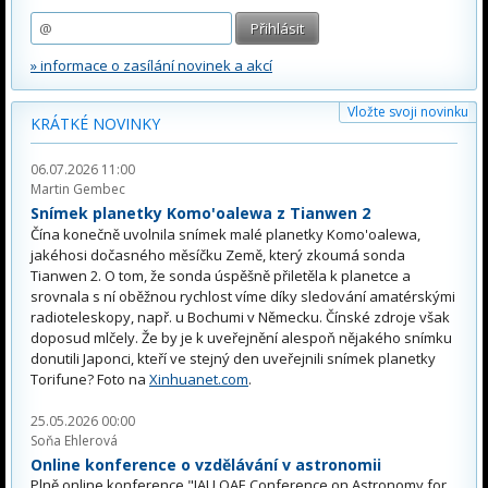
» informace o zasílání novinek a akcí
Vložte svoji novinku
KRÁTKÉ NOVINKY
06.07.2026 11:00
Martin Gembec
Snímek planetky Komo'oalewa z Tianwen 2
Čína konečně uvolnila snímek malé planetky Komo'oalewa,
jakéhosi dočasného měsíčku Země, který zkoumá sonda
Tianwen 2. O tom, že sonda úspěšně přiletěla k planetce a
srovnala s ní oběžnou rychlost víme díky sledování amatérskými
radioteleskopy, např. u Bochumi v Německu. Čínské zdroje však
doposud mlčely. Že by je k uveřejnění alespoň nějakého snímku
donutili Japonci, kteří ve stejný den uveřejnili snímek planetky
Torifune? Foto na
Xinhuanet.com
.
25.05.2026 00:00
Soňa Ehlerová
Online konference o vzdělávání v astronomii
Plně online konference "IAU OAE Conference on Astronomy for