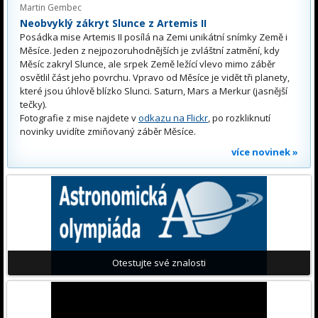
Martin Gembec
Neobvyklý zákryt Slunce z Artemis II
Posádka mise Artemis II posílá na Zemi unikátní snímky Země i
Měsíce. Jeden z nejpozoruhodnějších je zvláštní zatmění, kdy
Měsíc zakryl Slunce, ale srpek Země ležící vlevo mimo záběr
osvětlil část jeho povrchu. Vpravo od Měsíce je vidět tři planety,
které jsou úhlově blízko Slunci. Saturn, Mars a Merkur (jasnější
tečky).
Fotografie z mise najdete v
odkazu na Flickr
, po rozkliknutí
novinky uvidíte zmiňovaný záběr Měsíce.
více novinek »
Otestujte své znalosti