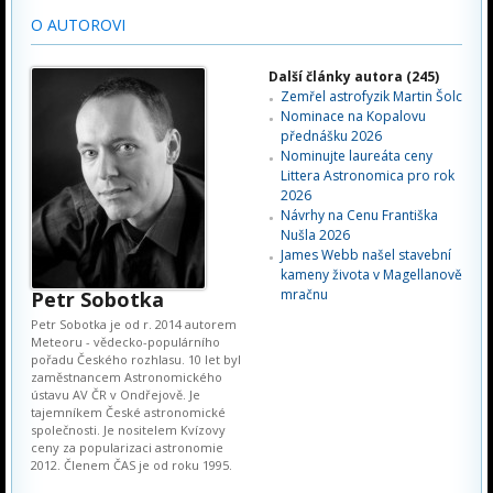
O AUTOROVI
Další články autora (245)
Zemřel astrofyzik Martin Šolc
Nominace na Kopalovu
přednášku 2026
Nominujte laureáta ceny
Littera Astronomica pro rok
2026
Návrhy na Cenu Františka
Nušla 2026
James Webb našel stavební
kameny života v Magellanově
mračnu
Petr Sobotka
Petr Sobotka je od r. 2014 autorem
Meteoru - vědecko-populárního
pořadu Českého rozhlasu. 10 let byl
zaměstnancem Astronomického
ústavu AV ČR v Ondřejově. Je
tajemníkem České astronomické
společnosti. Je nositelem Kvízovy
ceny za popularizaci astronomie
2012. Členem ČAS je od roku 1995.