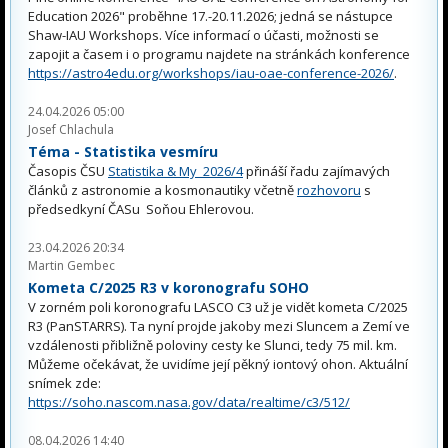
Education 2026" proběhne 17.-20.11.2026; jedná se nástupce
Shaw-IAU Workshops. Více informací o účasti, možnosti se
zapojit a časem i o programu najdete na stránkách konference
https://astro4edu.org/workshops/iau-oae-conference-2026/
.
24.04.2026 05:00
Josef Chlachula
Téma - Statistika vesmíru
Časopis ČSU
Statistika & My 2026/4
přináší řadu zajímavých
článků z astronomie a kosmonautiky včetně
rozhovoru
s
předsedkyní ČASu Soňou Ehlerovou.
23.04.2026 20:34
Martin Gembec
Kometa C/2025 R3 v koronografu SOHO
V zorném poli koronografu LASCO C3 už je vidět kometa C/2025
R3 (PanSTARRS). Ta nyní projde jakoby mezi Sluncem a Zemí ve
vzdálenosti přibližně poloviny cesty ke Slunci, tedy 75 mil. km.
Můžeme očekávat, že uvidíme její pěkný iontový ohon. Aktuální
snímek zde:
https://soho.nascom.nasa.gov/data/realtime/c3/512/
08.04.2026 14:40