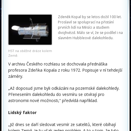
Zdeněk Kopal by se letos dožil 100 let.
Proslavil se spoluprací na přistání
prvních lidí na Měsíci a studiem
dvojhvězd. Málo se ví, že se podílel i na
slavném Hubbleově dalekohledu.
HST na oběžné dráze kolem
Země.
V archivu Českého rozhlasu se dochovala přednáška
profesora Zdeňka Kopala z roku 1972. Popisuje v ní tehdejší
záměry.
„Až doposud jsme byli odkázáni na pozemské dalekohledy.
Přenesením dalekohledu do vesmíru se otvírají pro
astronomii nové možnosti,“ předvídá například.
Lidský faktor
„Již dnes se daří sledovat vesmír ze satelitů, které obíhají
kolem Země. Je tu však jeden problém. A to v tom, že tyto