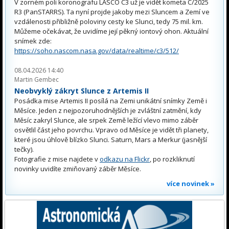
V zorném poli koronografu LASCO C3 už je vidět kometa C/2025
R3 (PanSTARRS). Ta nyní projde jakoby mezi Sluncem a Zemí ve
vzdálenosti přibližně poloviny cesty ke Slunci, tedy 75 mil. km.
Můžeme očekávat, že uvidíme její pěkný iontový ohon. Aktuální
snímek zde:
https://soho.nascom.nasa.gov/data/realtime/c3/512/
08.04.2026 14:40
Martin Gembec
Neobvyklý zákryt Slunce z Artemis II
Posádka mise Artemis II posílá na Zemi unikátní snímky Země i
Měsíce. Jeden z nejpozoruhodnějších je zvláštní zatmění, kdy
Měsíc zakryl Slunce, ale srpek Země ležící vlevo mimo záběr
osvětlil část jeho povrchu. Vpravo od Měsíce je vidět tři planety,
které jsou úhlově blízko Slunci. Saturn, Mars a Merkur (jasnější
tečky).
Fotografie z mise najdete v
odkazu na Flickr
, po rozkliknutí
novinky uvidíte zmiňovaný záběr Měsíce.
více novinek »