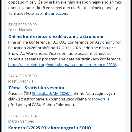
doposud mlčely. Že by je k uveřejnění alespoň nějakého snímku
donutili Japonci, kteří ve stejný den uveřejnili snímek planetky
Torifune? Foto na
Xinhuanet.com
.
25.05.2026 00:00
Soňa Ehlerová
Online konference o vzdělávání v astronomii
Plně online konference "IAU OAE Conference on Astronomy for
Education 2026" proběhne 17.-20.11.2026; jedná se nástupce
Shaw-IAU Workshops. Více informací o účasti, možnosti se
zapojit a časem i o programu najdete na stránkách konference
https://astro4edu.org/workshops/iau-oae-conference-2026/
.
24.04.2026 05:00
Josef Chlachula
Téma - Statistika vesmíru
Časopis ČSU
Statistika & My 2026/4
přináší řadu zajímavých
článků z astronomie a kosmonautiky včetně
rozhovoru
s
předsedkyní ČASu Soňou Ehlerovou.
23.04.2026 20:34
Martin Gembec
Kometa C/2025 R3 v koronografu SOHO