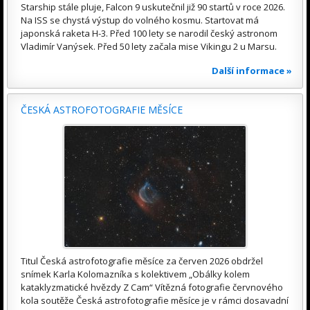
Starship stále pluje, Falcon 9 uskutečnil již 90 startů v roce 2026.
Na ISS se chystá výstup do volného kosmu. Startovat má
japonská raketa H-3. Před 100 lety se narodil český astronom
Vladimír Vanýsek. Před 50 lety začala mise Vikingu 2 u Marsu.
Další informace »
ČESKÁ ASTROFOTOGRAFIE MĚSÍCE
Titul Česká astrofotografie měsíce za červen 2026 obdržel
snímek Karla Kolomazníka s kolektivem „Obálky kolem
kataklyzmatické hvězdy Z Cam“ Vítězná fotografie červnového
kola soutěže Česká astrofotografie měsíce je v rámci dosavadní