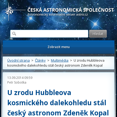
Česká astronomická společnost - Informační astronomický server
Zobrazit menu
Úvodní strana
>
Články
>
Multimédia
> U zrodu Hubbleova
kosmického dalekohledu stál český astronom Zdeněk Kopal
13.09.2014 09:59
Petr Sobotka
U zrodu Hubbleova
kosmického dalekohledu stál
český astronom Zdeněk Kopal