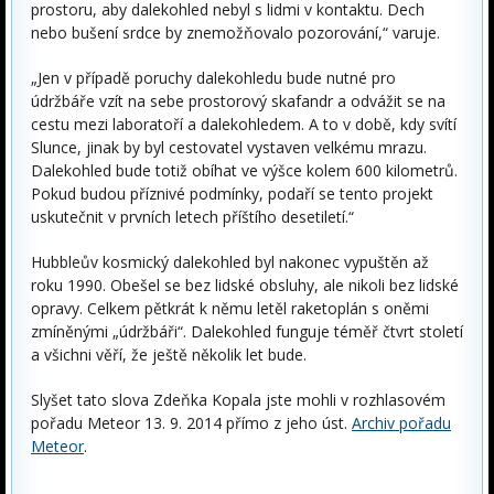
prostoru, aby dalekohled nebyl s lidmi v kontaktu. Dech
nebo bušení srdce by znemožňovalo pozorování,“ varuje.
„Jen v případě poruchy dalekohledu bude nutné pro
údržbáře vzít na sebe prostorový skafandr a odvážit se na
cestu mezi laboratoří a dalekohledem. A to v době, kdy svítí
Slunce, jinak by byl cestovatel vystaven velkému mrazu.
Dalekohled bude totiž obíhat ve výšce kolem 600 kilometrů.
Pokud budou příznivé podmínky, podaří se tento projekt
uskutečnit v prvních letech příštího desetiletí.“
Hubbleův kosmický dalekohled byl nakonec vypuštěn až
roku 1990. Obešel se bez lidské obsluhy, ale nikoli bez lidské
opravy. Celkem pětkrát k němu letěl raketoplán s oněmi
zmíněnými „údržbáři“. Dalekohled funguje téměř čtvrt století
a všichni věří, že ještě několik let bude.
Slyšet tato slova Zdeňka Kopala jste mohli v rozhlasovém
pořadu Meteor 13. 9. 2014 přímo z jeho úst.
Archiv pořadu
Meteor
.