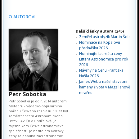
O AUTOROVI
Další články autora (245)
Zemřel astrofyzik Martin Šolc
Nominace na Kopalovu
přednášku 2026
Nominujte laureáta ceny
Littera Astronomica pro rok
2026
Návrhy na Cenu Františka
Nušla 2026
James Webb našel stavební
kameny života v Magellanově
mračnu
Petr Sobotka
Petr Sobotka je od r. 2014 autorem
Meteoru - vědecko-populárního
pořadu Českého rozhlasu. 10 let byl
zaměstnancem Astronomického
ústavu AV ČR v Ondřejově. Je
tajemníkem České astronomické
společnosti. Je nositelem Kvízovy
ceny za popularizaci astronomie