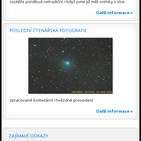
soutěže poněkud netradiční. I když jsme již měli snímky s více
Další informace »
POSLEDNÍ ČTENÁŘSKÁ FOTOGRAFIE
zpracované kometární i hvězdné provedení
Další informace »
ZAJÍMAVÉ ODKAZY