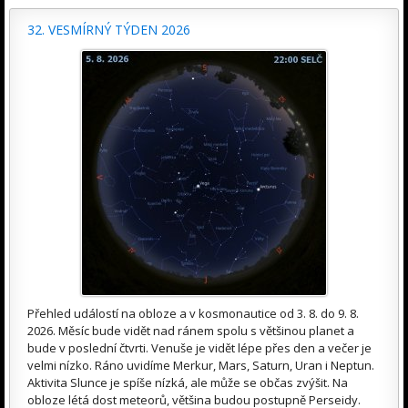
32. VESMÍRNÝ TÝDEN 2026
Přehled událostí na obloze a v kosmonautice od 3. 8. do 9. 8.
2026. Měsíc bude vidět nad ránem spolu s většinou planet a
bude v poslední čtvrti. Venuše je vidět lépe přes den a večer je
velmi nízko. Ráno uvidíme Merkur, Mars, Saturn, Uran i Neptun.
Aktivita Slunce je spíše nízká, ale může se občas zvýšit. Na
obloze létá dost meteorů, většina budou postupně Perseidy.