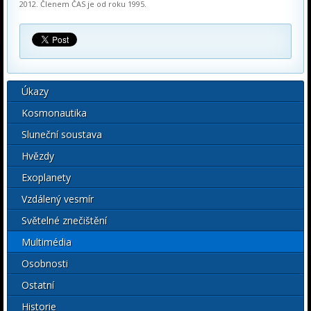
2012. Členem ČAS je od roku 1995.
Úkazy
Kosmonautika
Sluneční soustava
Hvězdy
Exoplanety
Vzdálený vesmír
Světelné znečištění
Multimédia
Osobnosti
Ostatní
Historie