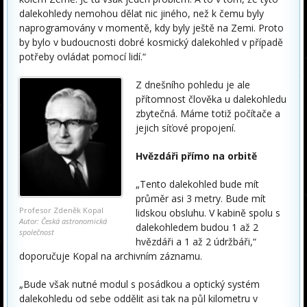
dalekohledy nemohou dělat nic jiného, než k čemu byly
naprogramovány v momentě, kdy byly ještě na Zemi. Proto
by bylo v budoucnosti dobré kosmický dalekohled v případě
potřeby ovládat pomocí lidí.“
Z dnešního pohledu je ale
přítomnost člověka u dalekohledu
zbytečná. Máme totiž počítače a
jejich síťové propojení.
Hvězdáři přímo na orbitě
„Tento dalekohled bude mít
průměr asi 3 metry. Bude mít
Profesor Zdeněk Kopal
lidskou obsluhu. V kabině spolu s
Autor: Česká astronomická
dalekohledem budou 1 až 2
společnost
hvězdáři a 1 až 2 údržbáři,“
doporučuje Kopal na archivním záznamu.
„Bude však nutné modul s posádkou a optický systém
dalekohledu od sebe oddělit asi tak na půl kilometru v