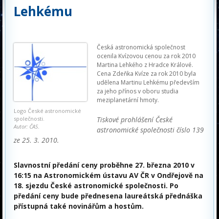
Lehkému
Česká astronomická společnost
ocenila Kvízovou cenou za rok 2010
Martina Lehkého z Hradce Králové.
Cena Zdeňka Kvíze za rok 2010 byla
udělena Martinu Lehkému především
za jeho přínos v oboru studia
meziplanetární hmoty.
Logo České astronomické
Tiskové prohlášení České
společnosti.
Autor: ČAS.
astronomické společnosti číslo 139
ze 25. 3. 2010.
Slavnostní předání ceny proběhne 27. března 2010 v
16:15 na Astronomickém ústavu AV ČR v Ondřejově na
18. sjezdu České astronomické společnosti. Po
předání ceny bude přednesena laureátská přednáška
přístupná také novinářům a hostům.