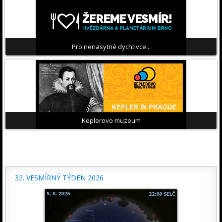
Pro nenasytné dychtivce...
Keplerovo muzeum
32. VESMÍRNÝ TÝDEN 2026