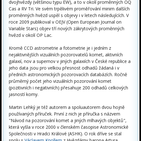
dvojhvězdy (většinou typu EW), a to v okolí proměnných OQ
Cas a RV Tri. Ve svém trpělivém proměřování minim dalších
proměnných hvězd uspěl s objevy i v letech následujících. V
roce 2009 publikoval v OEJV (Open European Journal on
Variable Stars) objev tří nových zákrytových proměnných
hvězd v okolí OP Lac.
Kromě CCD astrometrie a fotometrie je i jedním z
nejaktivnějších vizuálních pozorovatelů komet, aktivních
galaxií, nov a supernov v jiných galaxiích v České republice a
jeho data jsou pro velkou přesnost odhadů žádaná i v
předních astronomických pozorovacích databázích. Ročně
průměrný počet jeho vizuálních pozorování komet
(pozitivních i negativních) přesahuje 200 odhadů celkových
jasností komy.
Martin Lehký je též autorem a spoluautorem dvou hojně
používaných příruček. První z nich je příručka s názvem
"Návod na pozorování komet a jiných mlhavých objektů",
která vyšla v roce 2000 v členském časopise Astronomické
Společnosti v Hradci Králové (ASHK). O rok dříve se stal
spolu s
Václavem Knollem
z Hvězdárny barona Artura