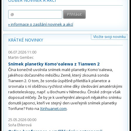
ODBĚR NOVINEK A AKCÍ
» informace o zasílání novinek a akcí
Vložte svoji novinku
KRÁTKÉ NOVINKY
06.07.2026 11:00
Martin Gembec
Snímek planetky Komo'oalewa z Tianwen 2
Čína konečně uvolnila snímek malé planetky Komo'oalewa,
jakéhosi dočasného měsíčku Země, který zkoumá sonda
Tianwen 2. O tom, že sonda úspěšně přiletěla k planetce a
srovnala s ní oběžnou rychlost víme díky sledování amatérskými
radioteleskopy, např. u Bochumi v Německu. Čínské zdroje však
doposud mlčely. Že by je k uveřejnění alespoň nějakého snímku
donutili Japonci, kteří ve stejný den uveřejnili snímek planetky
Torifune? Foto na
Xinhuanet.com
.
25.05.2026 00:00
Soňa Ehlerová