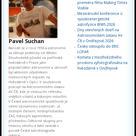
premiéra filmu Making Times
Visible
Mezinárodní konference o
vysokoenergetické
astrofyzice IBWS 2026
Dny otevřených dveří na
Astronomickém ústavu AV
Pavel Suchan
ČR v Ondřejově 2026
Česko vstoupilo do ERIC
Narodil se v roce 1956 a astronomii
LOFAR
se věnuje prakticky od dětství.
Kometa z mezihvězdného
Dlouhodobě působil na petřínské
hvězdárně v Praze jako
prostoru vyfotografována na
popularizátor astronomie a zároveň
hvězdárně v Ondřejově
byl aktivním účastníkem
meteorických expedic na
Hvězdárně v Úpici. V současnosti
pracuje na Astronomickém ústavu
AV ČR, kde je vedoucím referátu
vnějších vztahů a tiskovým mluvčím.
V České astronomické společnosti je
velmi významnou osobností - je
čestným členem, místopředsedou
ČAS, tiskovým tajemníkem,
předsedou Odborné skupiny pro
tmavou oblohu a také zasedá v
porotě České astrofotografie
měsíce.