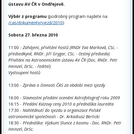
ústavu AV ČR v Ondřejově.
Výběr z programu
(podrobný program najdete na
/cas/dokumenty/sjezd/2010
):
Sobota 27. března 2010
11:00 -
Zahájení, přivítání hostů (RNDr Eva Marková, CSc. -
předsedkyně, RNDr. Jiří Grygar, CSc. - čestný předseda)
Přivítání na Astronomickém ústavu AV ČR (Doc. RNDr. Petr
Heinzel, DrSc. - ředitel)
Vystoupení hostů
13:00 -
Zpráva o činnosti ČAS za období mezi sjezdy
16:00 -
Slavnostní předání ocenění Astrofotograf roku 2009
16:15 -
Předání Kvízovy ceny 2010 a přednáška laureáta
17:30 -
Nahlédnutí do sjezdu a organizace Polské
astronomické společnosti - Dr. Arkadiusz Berlicki
18:30 -
Přednáška: Výzkum Slunce z kosmu - Doc. RNDr. Petr
Heinzel, DrSc.