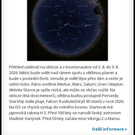
Přehled událostí na obloze a v kosmonautice od 3. 8. do 9. 8.
2026. Měsíc bude vidět nad ránem spolu s většinou planet a
bude v poslední čtvrti. Venuše je vidět lépe přes den a večer je
velmi nízko. Ráno uvidíme Merkur, Mars, Saturn, Uran i Neptun.
Aktivita Slunce je spíše nízká, ale může se občas zvýšit. Na
obloze létá dost meteorů, většina budou postupně Perseidy.
Starship stále pluje, Falcon 9 uskutečnil již 90 startů v roce 2026.
Na ISS se chystá výstup do volného kosmu. Startovat má
japonská raketa H-3. Před 100 lety se narodil český astronom
Vladimír Vanýsek. Před 50 lety začala mise Vikingu 2 u Marsu.
Další informace »