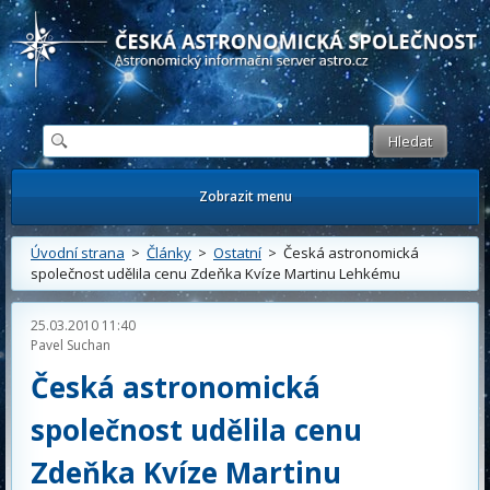
Česká astronomická společnost - Informační astronomický server
Zobrazit menu
Úvodní strana
>
Články
>
Ostatní
> Česká astronomická
společnost udělila cenu Zdeňka Kvíze Martinu Lehkému
25.03.2010 11:40
Pavel Suchan
Česká astronomická
společnost udělila cenu
Zdeňka Kvíze Martinu