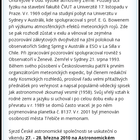
Ondřejově v odd. vysoké atmosféry Země. Později učil
fyziku na stavební fakultě ČVUT a Univerzitě 17. listopadu v
Praze. V r. 1969 odjel na studijní pobyt na Univerzitu v
Sydney v Austrálii, kde spolupracoval s prof. E. G. Bowenem
při výzkumu atmosférických efektů meteorických rojů. Zde
se pak rozhodl zůstat v exilu a věnoval se zejména
pozorování zákrytových dvojhvězd na jižní polokouli na
observatořích Siding Spring v Austrálii a ESO v La Silla v
Chile. Při zpracování pozorování spolupracoval rovněž s
Observatoří v Ženevě. Zemřel v Sydney 21. srpna 1993.
Během svého působení v Československu patřil k prvním
organizátorům meteorických expedic, byl členem redakční
rady Kosmických rozhledů, proslovil řadu velmi přitažlivých
přednášek pro veřejnost a napsal populárně-vědecký spisek
Jak astronomové zkoumají vesmír (1958). Svůj vřelý vztah k
rodné zemi a jazyku si uchoval i po celou dobu exilu a po
převratu v r. 1989 se domů často vracel. Je po něm
pojmenována planetka č. 8137. V r. 2001 byl jmenován
osobností města Třebíče in memoriam.
Sjezd České astronomické společnosti se uskuteční o
víkendu
27. - 28. března 2010 na Astronomickém