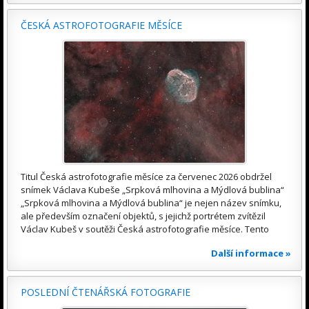
ČESKÁ ASTROFOTOGRAFIE MĚSÍCE
Titul Česká astrofotografie měsíce za červenec 2026 obdržel
snímek Václava Kubeše „Srpková mlhovina a Mýdlová bublina“
„Srpková mlhovina a Mýdlová bublina“ je nejen název snímku,
ale především označení objektů, s jejichž portrétem zvítězil
Václav Kubeš v soutěži Česká astrofotografie měsíce. Tento
Další informace »
POSLEDNÍ ČTENÁŘSKÁ FOTOGRAFIE