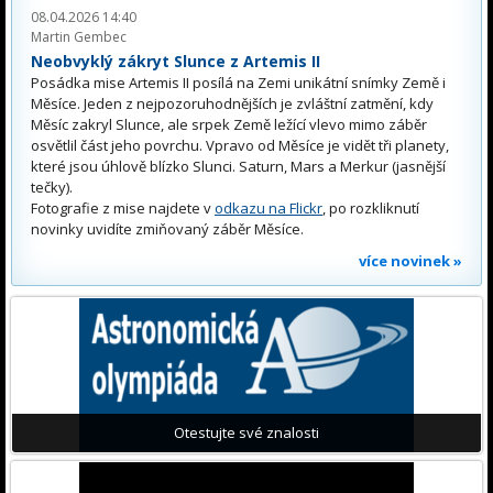
08.04.2026 14:40
Martin Gembec
Neobvyklý zákryt Slunce z Artemis II
Posádka mise Artemis II posílá na Zemi unikátní snímky Země i
Měsíce. Jeden z nejpozoruhodnějších je zvláštní zatmění, kdy
Měsíc zakryl Slunce, ale srpek Země ležící vlevo mimo záběr
osvětlil část jeho povrchu. Vpravo od Měsíce je vidět tři planety,
které jsou úhlově blízko Slunci. Saturn, Mars a Merkur (jasnější
tečky).
Fotografie z mise najdete v
odkazu na Flickr
, po rozkliknutí
novinky uvidíte zmiňovaný záběr Měsíce.
více novinek »
Otestujte své znalosti