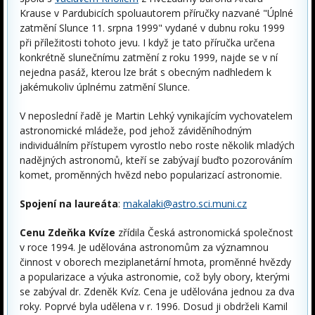
Krause v Pardubicích spoluautorem příručky nazvané "Úplné
zatmění Slunce 11. srpna 1999" vydané v dubnu roku 1999
při příležitosti tohoto jevu. I když je tato příručka určena
konkrétně slunečnímu zatmění z roku 1999, najde se v ní
nejedna pasáž, kterou lze brát s obecným nadhledem k
jakémukoliv úplnému zatmění Slunce.
V neposlední řadě je Martin Lehký vynikajícím vychovatelem
astronomické mládeže, pod jehož záviděníhodným
individuálním přístupem vyrostlo nebo roste několik mladých
nadějných astronomů, kteří se zabývají buďto pozorováním
komet, proměnných hvězd nebo popularizací astronomie.
Spojení na laureáta
:
makalaki@astro.sci.muni.cz
Cenu Zdeňka Kvíze
zřídila Česká astronomická společnost
v roce 1994. Je udělována astronomům za významnou
činnost v oborech meziplanetární hmota, proměnné hvězdy
a popularizace a výuka astronomie, což byly obory, kterými
se zabýval dr. Zdeněk Kvíz. Cena je udělována jednou za dva
roky. Poprvé byla udělena v r. 1996. Dosud ji obdrželi Kamil