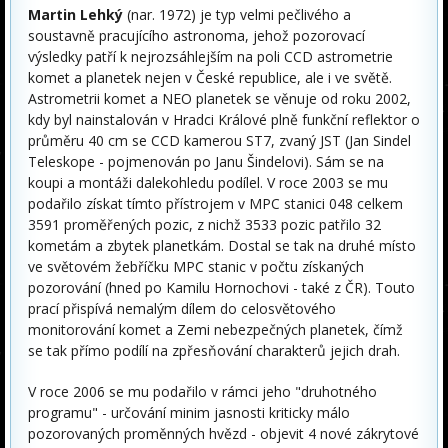
Martin Lehký
(nar. 1972) je typ velmi pečlivého a
soustavně pracujícího astronoma, jehož pozorovací
výsledky patří k nejrozsáhlejším na poli CCD astrometrie
komet a planetek nejen v České republice, ale i ve světě.
Astrometrii komet a NEO planetek se věnuje od roku 2002,
kdy byl nainstalován v Hradci Králové plně funkční reflektor o
průměru 40 cm se CCD kamerou ST7, zvaný JST (Jan Sindel
Teleskope - pojmenován po Janu Šindelovi). Sám se na
koupi a montáži dalekohledu podílel. V roce 2003 se mu
podařilo získat tímto přístrojem v MPC stanici 048 celkem
3591 proměřených pozic, z nichž 3533 pozic patřilo 32
kometám a zbytek planetkám. Dostal se tak na druhé místo
ve světovém žebříčku MPC stanic v počtu získaných
pozorování (hned po Kamilu Hornochovi - také z ČR). Touto
prací přispívá nemalým dílem do celosvětového
monitorování komet a Zemi nebezpečných planetek, čímž
se tak přímo podílí na zpřesňování charakterů jejich drah.
V roce 2006 se mu podařilo v rámci jeho "druhotného
programu" - určování minim jasnosti kriticky málo
pozorovaných proměnných hvězd - objevit 4 nové zákrytové