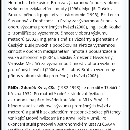
Hornoch z Lelekovic u Brna za významnou činnost v oboru
výzkumu meziplanetární hmoty (1996), Mgr. Jiří Dušek z
Brna za přínos k popularizaci astronomie (1998), Bc. Lenka
Šarounová z Dobřichovic u Prahy za významnou činnost v
oboru výzkumu proměnných hvězd (2000), Ing. Jakub Koukal
z Kroměříže za významnou činnost v oboru výzkumu
meteorů (2002), Ing. Jana Tichá z Hvězdárny a planetária v
Českých Budějovicích s pobočkou na Kleti za významnou
činnost v oborech meziplanetární hmota a popularizace a
výuka astronomie (2004), Ladislav Šmelcer z Hvězdárny
Valašské Meziříčí za významnou činnost v oboru výzkumu
proměnných hvězd (2006) a Bc. Luboš Brát za významný
přínos v oboru studia proměnných hvězd (2008).
RNDr. Zdeněk Kvíz, CSc.
(1932-1993) se narodil v Třebíči 4.
března 1932. Po maturitě odešel studovat fyziku a
astronomii na přírodovědeckou fakultu MU v Brně. Již
během studií se věnoval výzkumu proměnných hvězd a
meteorů a patřil k zakladatelům meteorické sekce při tehdy
vznikající Lidové hvězdárně na Kraví Hoře v Brně. Po
ukončení studií pracoval v Astronomickém ústavu ČSAV v