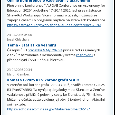
Online konference o vzdělávání v astronomii
Plně online konference "IAU OAE Conference on Astronomy for
Education 2026" proběhne 17.-20.11.2026; jedná se nástupce
Shaw-IAU Workshops. Více informací o účasti, možnosti se
zapojit a časem i o programu najdete na stránkách konference
https://astro4edu.org/workshops/iau-oae-conference-2026/
.
24.04.2026 05:00
Josef Chlachula
Téma - Statistika vesmíru
Časopis ČSU
Statistika & My 2026/4
přináší řadu zajímavých
článků z astronomie a kosmonautiky včetně
rozhovoru
s
předsedkyní ČASu Soňou Ehlerovou.
23.04.2026 20:34
Martin Gembec
Kometa C/2025 R3 v koronografu SOHO
V zorném poli koronografu LASCO C3 už je vidět kometa C/2025
R3 (PanSTARRS). Ta nyní projde jakoby mezi Sluncem a Zemí ve
vzdálenosti přibližně poloviny cesty ke Slunci, tedy 75 mil. km.
Můžeme očekávat, že uvidíme její pěkný iontový ohon. Aktuální
snímek zde:
https://soho.nascom.nasa.gov/data/realtime/c3/512/