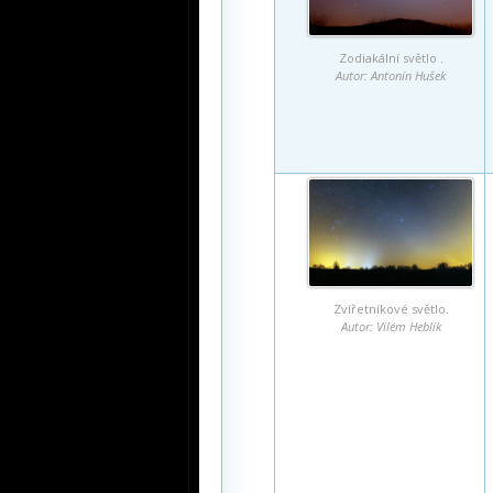
Zodiakální světlo .
Autor: Antonín Hušek
Zvířetníkové světlo.
Autor: Vilém Heblík