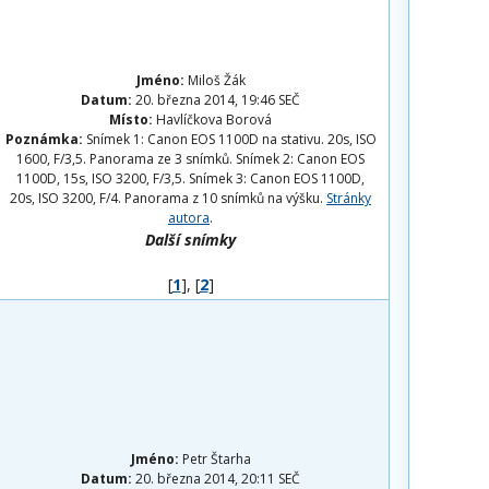
Jméno:
Miloš Žák
Datum:
20. března 2014, 19:46 SEČ
Místo:
Havlíčkova Borová
Poznámka:
Snímek 1: Canon EOS 1100D na stativu. 20s, ISO
1600, F/3,5. Panorama ze 3 snímků. Snímek 2: Canon EOS
1100D, 15s, ISO 3200, F/3,5. Snímek 3: Canon EOS 1100D,
20s, ISO 3200, F/4. Panorama z 10 snímků na výšku.
Stránky
autora
.
Další snímky
[
1
], [
2
]
Jméno:
Petr Štarha
Datum:
20. března 2014, 20:11 SEČ