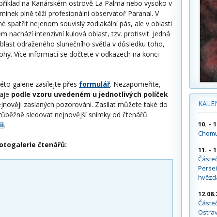
apříklad na Kanárském ostrově La Palma nebo vysoko v
mínek plně těží profesionální observatoř Paranal. V
é spatřit nejenom souvislý zodiakální pás, ale v oblasti
m nachází intenzivní kulová oblast, tzv. protisvit. Jedná
blast odraženého slunečního světla v důsledku toho,
lohy. Více informací se dočtete v odkazech na konci
éto galerie zasílejte přes
formulář
. Nezapomeňte,
daje
podle vzoru uvedeném u jednotlivých políček
KALE
nejnověji zaslaných pozorování. Zasílat můžete také do
růběžně sledovat nejnovější snímky od čtenářů
10. – 
ii
.
Chomu
otogalerie čtenářů:
11. – 
Částe
Persei
hvězd
12.08.
Částeč
Ostra