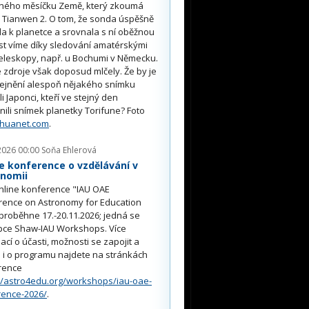
ného měsíčku Země, který zkoumá
 Tianwen 2. O tom, že sonda úspěšně
ěla k planetce a srovnala s ní oběžnou
st víme díky sledování amatérskými
eleskopy, např. u Bochumi v Německu.
 zdroje však doposud mlčely. Že by je
řejnění alespoň nějakého snímku
li Japonci, kteří ve stejný den
nili snímek planetky Torifune? Foto
nhuanet.com
.
2026 00:00
Soňa Ehlerová
e konference o vzdělávání v
onomii
nline konference "IAU OAE
rence on Astronomy for Education
proběhne 17.-20.11.2026; jedná se
pce Shaw-IAU Workshops. Více
ací o účasti, možnosti se zapojit a
i o programu najdete na stránkách
rence
//astro4edu.org/workshops/iau-oae-
rence-2026/
.