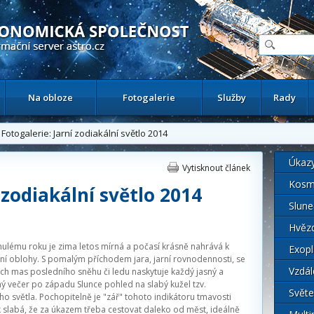
ační astronomický server
Na obloze
Fotogalerie
Služby
Rady
otogalerie: Jarní zodiakální světlo 2014
Úkaz
Vytisknout článek
Kosm
 zodiakální světlo 2014
Slune
Hvěz
ulému roku je zima letos mírná a počasí krásně nahrává k
Exopl
ní oblohy. S pomalým příchodem jara, jarní rovnodennosti, se
Vzdál
ích mas posledního sněhu či ledu naskytuje každý jasný a
 večer po západu Slunce pohled na slabý kužel tzv.
Světe
ho světla. Pochopitelně je "zář" tohoto indikátoru tmavosti
 slabá, že za úkazem třeba cestovat daleko od měst, ideálně