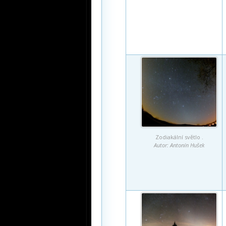
Zodiakální světlo .
Autor: Antonín Hušek