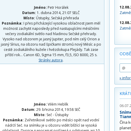
12.08.
Jméno:
Petr Horálek
Zatměn
Datum:
1. dubna 2014, 21:07 SELČ
Místo:
Ústupky, Sečská přehrada
12.08.
Poznámka:
I přes přicházející vysokou oblačnost jsem měl
Zatměn
možnost zachytit naposledy před nastupujícími měsíčními
večery zodiakální světlo nad hladinou Sečské přehrady.
Vysoko nad obzorem je jasný Jupiter, pod ním celý Orion a
jasný Sírius, na obzoru nad špičkami stromů nový Měsíc a po
cestě zodiakálního kužele i hvězdokupa Plejády. Tak zase
ODBĚ
příští rok... Canon 6D, Sigma 15 mm, f3,5, ISO 8000, 25 s.
Stránky autora
.
» info
KRÁT
Jméno:
Vilém Heblík
06.07.
Datum:
29. března 2014, 19:58 SEČ
Sním
Místo:
Seč - Ústupky
Tian
Poznámka:
Zvířetníkové světlo po měsíci opět nad vodní
Čína k
nádrží Seč. na snímku je u obzoru vidět blížící se vysoká
plane
oblačnost. Dvojice panoramat pořízená s odstupem asi 10