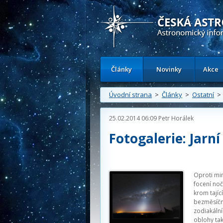
Česká astronomická společnost - Inform
Články
Novinky
Akce
Úvodní strana
>
Články
>
Ostatní
> F
25.02.2014 06:09
Petr Horálek
Fotogalerie: Jarní
Oproti min
focení noč
krom tajíc
bezměsíčný
zodiakální
oblohy tak