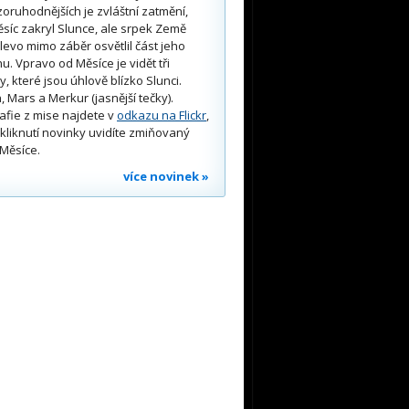
oruhodnějších je zvláštní zatmění,
síc zakryl Slunce, ale srpek Země
 vlevo mimo záběr osvětlil část jeho
u. Vpravo od Měsíce je vidět tři
y, které jsou úhlově blízko Slunci.
, Mars a Merkur (jasnější tečky).
afie z mise najdete v
odkazu na Flickr
,
kliknutí novinky uvidíte zmiňovaný
Měsíce.
více novinek »