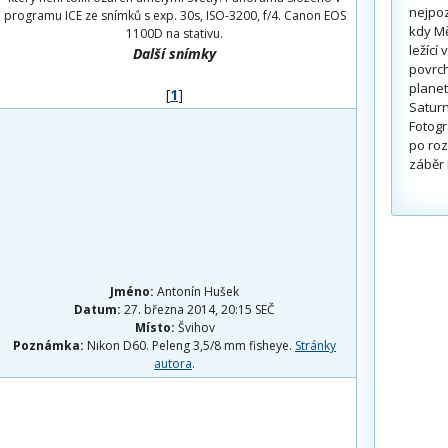
nejpoz
programu ICE ze snímků s exp. 30s, ISO-3200, f/4. Canon EOS
kdy Mě
1100D na stativu.
ležící
Další snímky
povrch
planet
[
1
]
Saturn
Fotogr
po roz
záběr 
Jméno:
Antonín Hušek
Datum:
27. března 2014, 20:15 SEČ
Místo:
Švihov
Poznámka:
Nikon D60. Peleng 3,5/8 mm fisheye.
Stránky
autora
.