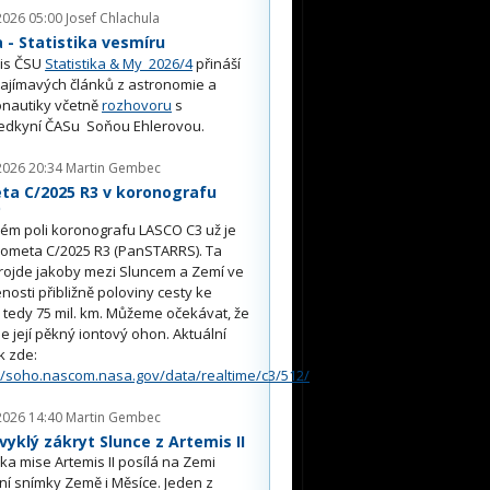
2026 05:00
Josef Chlachula
- Statistika vesmíru
is ČSU
Statistika & My 2026/4
přináší
ajímavých článků z astronomie a
nautiky včetně
rozhovoru
s
edkyní ČASu Soňou Ehlerovou.
2026 20:34
Martin Gembec
ta C/2025 R3 v koronografu
O
ém poli koronografu LASCO C3 už je
kometa C/2025 R3 (PanSTARRS). Ta
rojde jakoby mezi Sluncem a Zemí ve
nosti přibližně poloviny cesty ke
, tedy 75 mil. km. Můžeme očekávat, že
e její pěkný iontový ohon. Aktuální
k zde:
//soho.nascom.nasa.gov/data/realtime/c3/512/
2026 14:40
Martin Gembec
yklý zákryt Slunce z Artemis II
a mise Artemis II posílá na Zemi
ní snímky Země i Měsíce. Jeden z