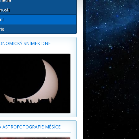
média
nosti
ní
rie
ONOMICKÝ SNÍMEK DNE
Á ASTROFOTOGRAFIE MĚSÍCE