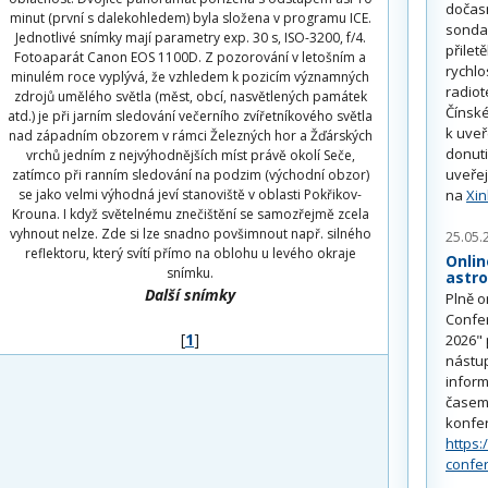
dočas
minut (první s dalekohledem) byla složena v programu ICE.
sonda
Jednotlivé snímky mají parametry exp. 30 s, ISO-3200, f/4.
přilet
Fotoaparát Canon EOS 1100D. Z pozorování v letošním a
rychlo
minulém roce vyplývá, že vzhledem k pozicím významných
radiot
zdrojů umělého světla (měst, obcí, nasvětlených památek
Čínské
atd.) je při jarním sledování večerního zvířetníkového světla
k uve
nad západním obzorem v rámci Železných hor a Žďárských
donuti
vrchů jedním z nejvýhodnějších míst právě okolí Seče,
uveřej
zatímco při ranním sledování na podzim (východní obzor)
se jako velmi výhodná jeví stanoviště v oblasti Pokřikov-
na
Xi
Krouna. I když světelnému znečištění se samozřejmě zcela
vyhnout nelze. Zde si lze snadno povšimnout např. silného
25.05.
reflektoru, který svítí přímo na oblohu u levého okraje
Onlin
snímku.
astr
Další snímky
Plně o
Confe
[
1
]
2026" 
nástu
inform
časem 
konfe
https:
confe