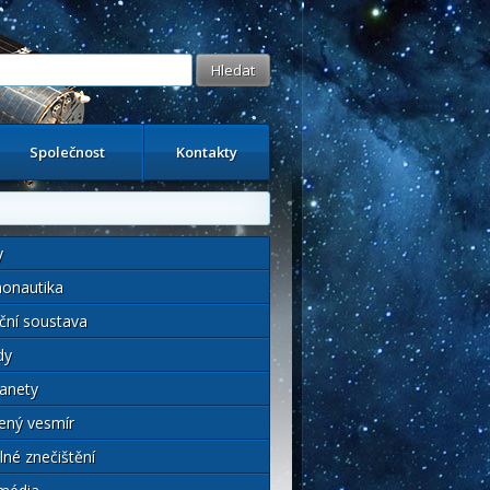
Společnost
Kontakty
y
onautika
ční soustava
dy
anety
ený vesmír
lné znečištění