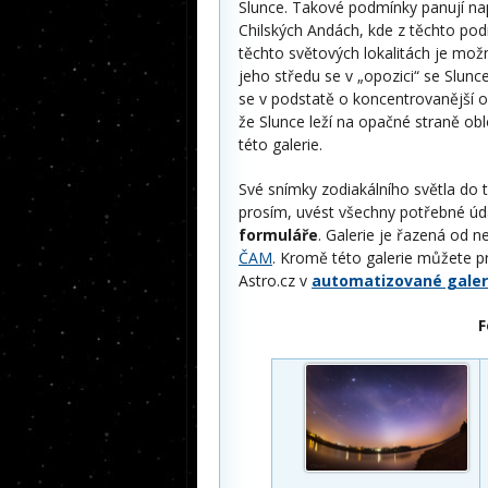
Slunce. Takové podmínky panují n
Chilských Andách, kde z těchto pod
těchto světových lokalitách je možn
jeho středu se v „opozici“ se Slunce
se v podstatě o koncentrovanější o
že Slunce leží na opačné straně ob
této galerie.
Své snímky zodiakálního světla do t
prosím, uvést všechny potřebné ú
formuláře
. Galerie je řazená od 
ČAM
. Kromě této galerie můžete p
Astro.cz v
automatizované galer
F