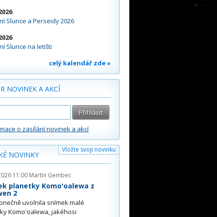
2026
í Slunce a Perseidy 2026
2026
í Slunce na letišti
celý kalendář zde »
R NOVINEK A AKCÍ
rmace o zasílání novinek a akcí
Vložte svoji novinku
KÉ NOVINKY
2026 11:00
Martin Gembec
ek planetky Komo'oalewa z
wen 2
onečně uvolnila snímek malé
tky Komo'oalewa, jakéhosi