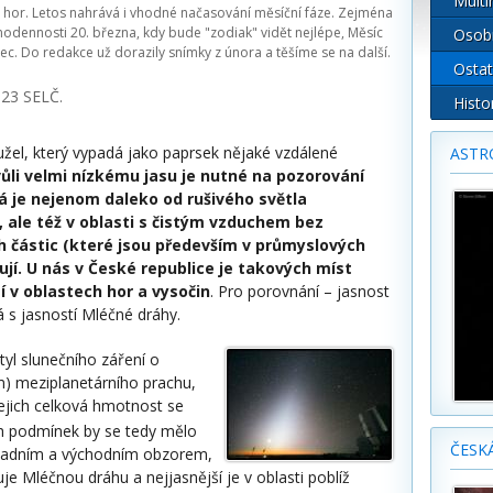
Multi
 hor. Letos nahrává i vhodné načasování měsíční fáze. Zejména
odennosti 20. března, kdy bude "zodiak" vidět nejlépe, Měsíc
Osob
ec. Do redakce už dorazily snímky z února a těšíme se na další.
Ostat
:23 SELČ.
Histo
 kužel, který vypadá jako paprsek nějaké vzdálené
ASTR
ůli velmi nízkému jasu je nutné na pozorování
á je nejenom daleko od rušivého světla
 ale též v oblasti s čistým vzduchem bez
částic (které jsou především v průmyslových
ují. U nás v České republice je takových míst
 v oblastech hor a vysočin
. Pro porovnání – jasnost
á s jasností Mléčné dráhy.
tyl slunečního záření o
m) meziplanetárního prachu,
 Jejich celková hmotnost se
ch podmínek by se tedy mělo
ČESK
západním a východním obzorem,
žuje Mléčnou dráhu a nejjasnější je v oblasti poblíž