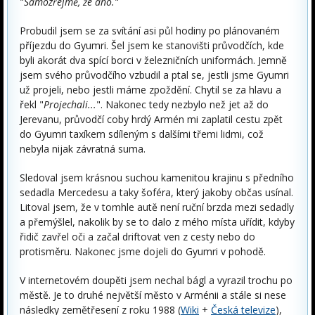
"
Samozřejmě, že ano.
"
Probudil jsem se za svítání asi půl hodiny po plánovaném
příjezdu do Gyumri. Šel jsem ke stanovišti průvodčích, kde
byli akorát dva spící borci v železničních uniformách. Jemně
jsem svého průvodčího vzbudil a ptal se, jestli jsme Gyumri
už projeli, nebo jestli máme zpoždění. Chytil se za hlavu a
řekl "
Projechali...
". Nakonec tedy nezbylo než jet až do
Jerevanu, průvodčí coby hrdý Armén mi zaplatil cestu zpět
do Gyumri taxíkem sdíleným s dalšími třemi lidmi, což
nebyla nijak závratná suma.
Sledoval jsem krásnou suchou kamenitou krajinu s předního
sedadla Mercedesu a taky šoféra, který jakoby občas usínal.
Litoval jsem, že v tomhle autě není ruční brzda mezi sedadly
a přemýšlel, nakolik by se to dalo z mého místa uřídit, kdyby
řidič zavřel oči a začal driftovat ven z cesty nebo do
protisměru. Nakonec jsme dojeli do Gyumri v pohodě.
V internetovém doupěti jsem nechal bágl a vyrazil trochu po
městě. Je to druhé největší město v Arménii a stále si nese
následky zemětřesení z roku 1988 (
Wiki
+
Česká televize
),