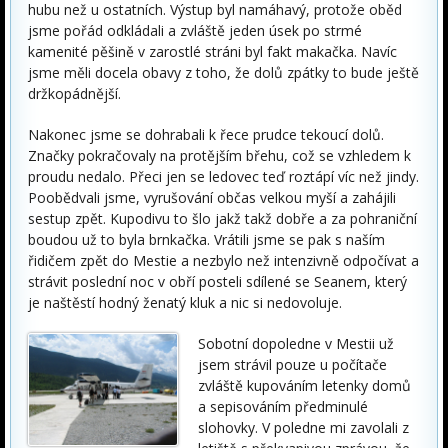
hubu než u ostatních. Výstup byl namáhavý, protože oběd
jsme pořád odkládali a zvláště jeden úsek po strmé
kamenité pěšině v zarostlé stráni byl fakt makačka. Navíc
jsme měli docela obavy z toho, že dolů zpátky to bude ještě
držkopádnější.
Nakonec jsme se dohrabali k řece prudce tekoucí dolů.
Značky pokračovaly na protějším břehu, což se vzhledem k
proudu nedalo. Přeci jen se ledovec teď roztápí víc než jindy.
Poobědvali jsme, vyrušování občas velkou myší a zahájili
sestup zpět. Kupodivu to šlo jakž takž dobře a za pohraniční
boudou už to byla brnkačka. Vrátili jsme se pak s naším
řidičem zpět do Mestie a nezbylo než intenzivně odpočívat a
strávit poslední noc v obří posteli sdílené se Seanem, který
je naštěstí hodný ženatý kluk a nic si nedovoluje.
Sobotní dopoledne v Mestii už
jsem strávil pouze u počítače
zvláště kupováním letenky domů
a sepisováním předminulé
slohovky. V poledne mi zavolali z