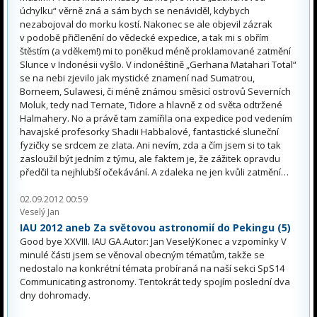
úchylku“ věrně zná a sám bych se nenáviděl, kdybych
nezabojoval do morku kostí. Nakonec se ale objevil zázrak
v podobě přičlenění do vědecké expedice, a tak mi s obřím
štěstím (a vděkem!) mi to poněkud méně proklamované zatmění
Slunce v Indonésii vyšlo. V indonéštině „Gerhana Matahari Total“
se na nebi zjevilo jak mystické znamení nad Sumatrou,
Borneem, Sulawesi, či méně známou směsicí ostrovů Severních
Moluk, tedy nad Ternate, Tidore a hlavně z od světa odtržené
Halmahery. No a právě tam zamířila ona expedice pod vedením
havajské profesorky Shadii Habbalové, fantastické sluneční
fyzičky se srdcem ze zlata. Ani nevím, zda a čím jsem si to tak
zasloužil být jedním z týmu, ale faktem je, že zážitek opravdu
předčil ta nejhlubší očekávání. A zdaleka ne jen kvůli zatmění…
02.09.2012 00:59
Veselý Jan
IAU 2012 aneb Za světovou astronomií do Pekingu (5)
Good bye XXVIII. IAU GA.Autor: Jan VeselýKonec a vzpomínky V
minulé části jsem se věnoval obecným tématům, takže se
nedostalo na konkrétní témata probíraná na naší sekci SpS14
Communicating astronomy. Tentokrát tedy spojím poslední dva
dny dohromady.