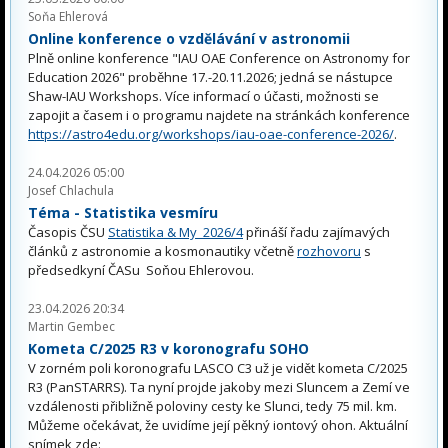
Soňa Ehlerová
Online konference o vzdělávání v astronomii
Plně online konference "IAU OAE Conference on Astronomy for
Education 2026" proběhne 17.-20.11.2026; jedná se nástupce
Shaw-IAU Workshops. Více informací o účasti, možnosti se
zapojit a časem i o programu najdete na stránkách konference
https://astro4edu.org/workshops/iau-oae-conference-2026/
.
24.04.2026 05:00
Josef Chlachula
Téma - Statistika vesmíru
Časopis ČSU
Statistika & My 2026/4
přináší řadu zajímavých
článků z astronomie a kosmonautiky včetně
rozhovoru
s
předsedkyní ČASu Soňou Ehlerovou.
23.04.2026 20:34
Martin Gembec
Kometa C/2025 R3 v koronografu SOHO
V zorném poli koronografu LASCO C3 už je vidět kometa C/2025
R3 (PanSTARRS). Ta nyní projde jakoby mezi Sluncem a Zemí ve
vzdálenosti přibližně poloviny cesty ke Slunci, tedy 75 mil. km.
Můžeme očekávat, že uvidíme její pěkný iontový ohon. Aktuální
snímek zde: