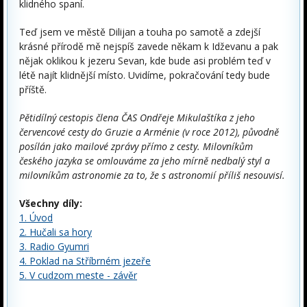
klidného spaní.
Teď jsem ve městě Dilijan a touha po samotě a zdejší
krásné přírodě mě nejspíš zavede někam k Idževanu a pak
nějak oklikou k jezeru Sevan, kde bude asi problém teď v
létě najít klidnější místo. Uvidíme, pokračování tedy bude
příště.
Pětidílný cestopis člena ČAS Ondřeje Mikulaštíka z jeho
červencové cesty do Gruzie a Arménie (v roce 2012), původně
posílán jako mailové zprávy přímo z cesty. Milovníkům
českého jazyka se omlouváme za jeho mírně nedbalý styl a
milovníkům astronomie za to, že s astronomií příliš nesouvisí.
Všechny díly:
1. Úvod
2. Hučali sa hory
3. Radio Gyumri
4. Poklad na Stříbrném jezeře
5. V cudzom meste - závěr