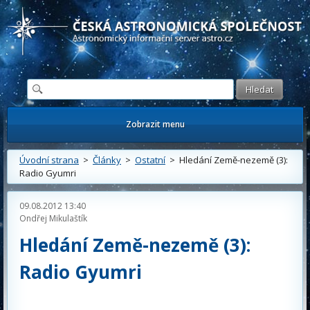
Česká astronomická společnost - Informační astronomický server
Zobrazit menu
Úvodní strana
>
Články
>
Ostatní
> Hledání Země-nezemě (3):
Radio Gyumri
09.08.2012 13:40
Ondřej Mikulaštík
Hledání Země-nezemě (3):
Radio Gyumri