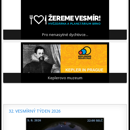
Pro nenasytné dychtivce...
Keplerovo muzeum
32. VESMÍRNÝ TÝDEN 2026