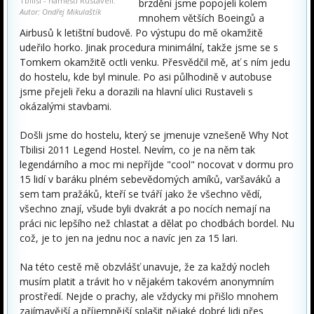
Tbilisi - náměstí Rustaveli.
brzdění jsme popojeli kolem
Autor: Ondřej Mikulaštík
mnohem větších Boeingů a
Airbusů k letištní budově. Po výstupu do mě okamžitě
udeřilo horko. Jinak procedura minimální, takže jsme se s
Tomkem okamžitě octli venku. Přesvědčil mě, ať s ním jedu
do hostelu, kde byl minule. Po asi půlhodině v autobuse
jsme přejeli řeku a dorazili na hlavní ulici Rustaveli s
okázalými stavbami.
Došli jsme do hostelu, který se jmenuje vznešeně Why Not
Tbilisi 2011 Legend Hostel. Nevím, co je na něm tak
legendárního a moc mi nepříjde "cool" nocovat v dormu pro
15 lidí v baráku plném sebevědomých amíků, varšaváků a
sem tam pražáků, kteří se tváří jako že všechno vědí,
všechno znají, všude byli dvakrát a po nocích nemají na
práci nic lepšího než chlastat a dělat po chodbách bordel. Nu
což, je to jen na jednu noc a navíc jen za 15 lari.
Na této cestě mě obzvlášť unavuje, že za každý nocleh
musím platit a trávit ho v nějakém takovém anonymním
prostředí. Nejde o prachy, ale vždycky mi přišlo mnohem
zajímavější a příjemnější splašit nějaké dobré lidi přes