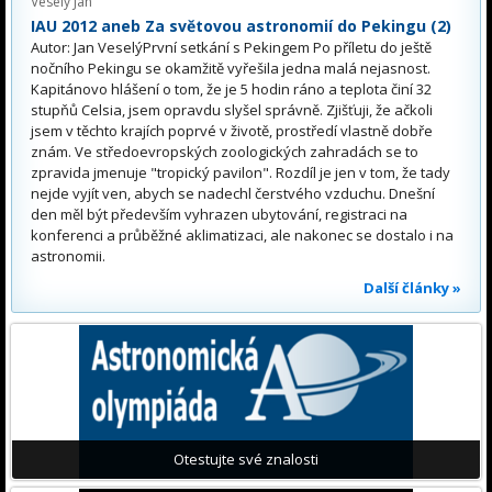
Veselý Jan
IAU 2012 aneb Za světovou astronomií do Pekingu (2)
Autor: Jan VeselýPrvní setkání s Pekingem Po příletu do ještě
nočního Pekingu se okamžitě vyřešila jedna malá nejasnost.
Kapitánovo hlášení o tom, že je 5 hodin ráno a teplota činí 32
stupňů Celsia, jsem opravdu slyšel správně. Zjišťuji, že ačkoli
jsem v těchto krajích poprvé v životě, prostředí vlastně dobře
znám. Ve středoevropských zoologických zahradách se to
zpravida jmenuje "tropický pavilon". Rozdíl je jen v tom, že tady
nejde vyjít ven, abych se nadechl čerstvého vzduchu. Dnešní
den měl být především vyhrazen ubytování, registraci na
konferenci a průběžné aklimatizaci, ale nakonec se dostalo i na
astronomii.
Další články »
Otestujte své znalosti