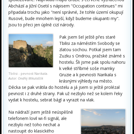
Abcházií a Jižní Osetií s nápisem "Occupation continues" mi
připadala trochu jako "není správné, že tohle území okupují
Rusové, bude mnohem lepší, když budeme okupanti my".
Jsou to přeci jen úplně cizí národy.
Pak jsem šel ještě přes staré
Tbilisi za náměstím Svobody se
zlatou sochou. Potkal jsem tam
Zuzku s Ondrou, pražské známé s
hostelu. Šli jsme pak spolu nahoru
k velké stříbrné soše mamky
Tbilisi - pevnost Narikala.
Gruzie a k pevnosti Narikala s
Autor: Ondřej Mikulaštík
krásnými výhledy na město.
Děcka se pak vrátila do hostelu a já jsem si ještě prolézal
pevnost i z druhé strany. Pak už nezbylo než se kolem řeky
vydat k hostelu, sebrat bágl a vyrazit na vlak.
Na nádraží jsem ještě neúspěšně
telefonem lovil wi-fi signál, ale
nezbylo než toho nechat a
nastoupit do klasického