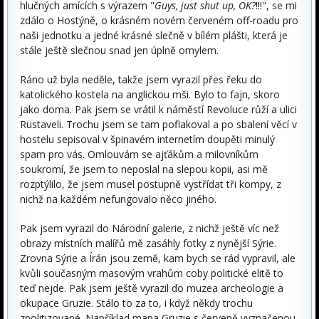
hlučných amících s výrazem "
Guys, just shut up, OK?
!!!", se mi
zdálo o Hostýně, o krásném novém červeném off-roadu pro
naši jednotku a jedné krásné slečně v bílém plášti, která je
stále ještě slečnou snad jen úplně omylem.
Ráno už byla neděle, takže jsem vyrazil přes řeku do
katolického kostela na anglickou mši. Bylo to fajn, skoro
jako doma. Pak jsem se vrátil k náměstí Revoluce růží a ulici
Rustaveli. Trochu jsem se tam poflakoval a po sbalení věcí v
hostelu sepisoval v špinavém internetím doupěti minulý
spam pro vás. Omlouvám se ajťákům a milovníkům
soukromí, že jsem to neposlal na slepou kopii, asi mě
rozptýlilo, že jsem musel postupně vystřídat tři kompy, z
nichž na každém nefungovalo něco jiného.
Pak jsem vyrazil do Národní galerie, z nichž ještě víc než
obrazy místních malířů mě zasáhly fotky z nynější Sýrie.
Zrovna Sýrie a Írán jsou země, kam bych se rád vypravil, ale
kvůli současným masovým vrahům coby politické elitě to
teď nejde. Pak jsem ještě vyrazil do muzea archeologie a
okupace Gruzie. Stálo to za to, i když někdy trochu
zpolitizované. Například mapa Gruzie s červeně vyznačenou