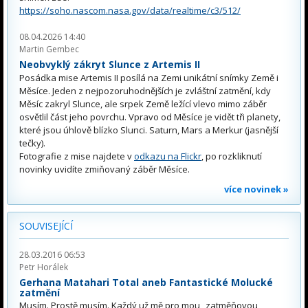
https://soho.nascom.nasa.gov/data/realtime/c3/512/
08.04.2026 14:40
Martin Gembec
Neobvyklý zákryt Slunce z Artemis II
Posádka mise Artemis II posílá na Zemi unikátní snímky Země i
Měsíce. Jeden z nejpozoruhodnějších je zvláštní zatmění, kdy
Měsíc zakryl Slunce, ale srpek Země ležící vlevo mimo záběr
osvětlil část jeho povrchu. Vpravo od Měsíce je vidět tři planety,
které jsou úhlově blízko Slunci. Saturn, Mars a Merkur (jasnější
tečky).
Fotografie z mise najdete v
odkazu na Flickr
, po rozkliknutí
novinky uvidíte zmiňovaný záběr Měsíce.
více novinek »
SOUVISEJÍCÍ
28.03.2016 06:53
Petr Horálek
Gerhana Matahari Total aneb Fantastické Molucké
zatmění
Musím. Prostě musím. Každý už mě pro mou „zatměňovou