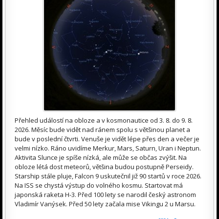
Přehled událostí na obloze a v kosmonautice od 3. 8. do 9. 8.
2026. Měsíc bude vidět nad ránem spolu s většinou planet a
bude v poslední čtvrti. Venuše je vidět lépe přes den a večer je
velmi nízko. Ráno uvidíme Merkur, Mars, Saturn, Uran i Neptun.
Aktivita Slunce je spíše nízká, ale může se občas zvýšit. Na
obloze létá dost meteorů, většina budou postupně Perseidy.
Starship stále pluje, Falcon 9 uskutečnil již 90 startů v roce 2026.
Na ISS se chystá výstup do volného kosmu. Startovat má
japonská raketa H-3. Před 100 lety se narodil český astronom
Vladimír Vanýsek. Před 50 lety začala mise Vikingu 2 u Marsu.