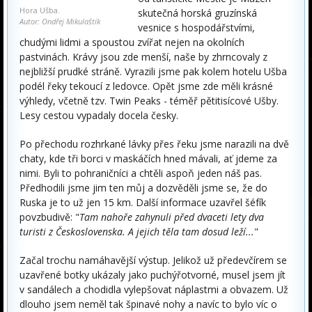
Hora Ušba.
skutečná horská gruzínská
Autor: Ondřej Mikulaštík
vesnice s hospodářstvími,
chudými lidmi a spoustou zvířat nejen na okolních
pastvinách. Krávy jsou zde menší, naše by zhrncovaly z
nejbližší prudké stráně. Vyrazili jsme pak kolem hotelu Ušba
podél řeky tekoucí z ledovce. Opět jsme zde měli krásné
výhledy, včetně tzv. Twin Peaks - téměř pětitisícové Ušby.
Lesy cestou vypadaly docela česky.
Po přechodu rozhrkané lávky přes řeku jsme narazili na dvě
chaty, kde tři borci v maskáčích hned mávali, ať jdeme za
nimi. Byli to pohraničníci a chtěli aspoň jeden náš pas.
Předhodili jsme jim ten můj a dozvěděli jsme se, že do
Ruska je to už jen 15 km. Další informace uzavřel šéfík
povzbudivě: "
Tam nahoře zahynuli před dvaceti lety dva
turisti z Československa. A jejich těla tam dosud leží...
"
Začal trochu namáhavější výstup. Jelikož už předevčírem se
uzavřené botky ukázaly jako puchýřotvorné, musel jsem jít
v sandálech a chodidla vylepšovat náplastmi a obvazem. Už
dlouho jsem neměl tak špinavé nohy a navíc to bylo víc o