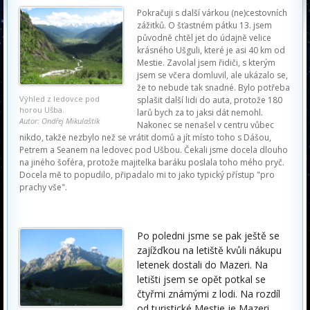
Pokračuji s další várkou (ne)cestovních
zážitků. O šťastném pátku 13. jsem
původně chtěl jet do údajně velice
krásného Ušguli, které je asi 40 km od
Mestie. Zavolal jsem řidiči, s kterým
jsem se včera domluvil, ale ukázalo se,
že to nebude tak snadné. Bylo potřeba
Výhled z ledovce pod
splašit další lidi do auta, protože 180
horou Ušba.
larů bych za to jaksi dát nemohl.
Autor: Ondřej Mikulaštík
Nakonec se nenašel v centru vůbec
nikdo, takže nezbylo než se vrátit domů a jít místo toho s Dášou,
Petrem a Seanem na ledovec pod Ušbou. Čekali jsme docela dlouho
na jiného šoféra, protože majitelka baráku poslala toho mého pryč.
Docela mě to popudilo, připadalo mi to jako typický přístup "pro
prachy vše".
Po poledni jsme se pak ještě se
zajížďkou na letiště kvůli nákupu
letenek dostali do Mazeri. Na
letišti jsem se opět potkal se
čtyřmi známými z lodi. Na rozdíl
od turistické Mestie je Mazeri