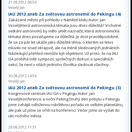
31.08.2012 06:50
Veselý Jan
IAU 2012 aneb Za světovou astronomií do Pekingu (4)
Zakázané město při pohledu z Náměstí klidu.Autor: Jan
VeselýKterá astronomická témata jsou dnes důležitá? Vrcholné
setkání astronomů by mělo umět naznačit, která astronomická
témata dnes považujeme za důležitá. Je dost pravděpodobné,
že se za pár let ukáže jako důležité téma, o kterém se letos
mluvilo ne snad okrajově, ale na méně sledovaných jednáních.
Následující přehled nemůže být objektivní. Už proto, že na IAU
GA probíhá tolik sympozií, společných diskusí a speciálních
sekcí, že není v silách jednoho člověka sledovat všechny.
30.08.2012 14:54
Veselý Jan
IAU 2012 aneb Za světovou astronomií do Pekingu (3)
Kongresové centrum IAU GA v Pegingu.Autor: Jan
VeselýKonference a noční Peking Druhý den pobytu v Pekingu
jsme zahájili odloženou návštěvou pořadu ve velkém planetáriu,
ale pak už jsme se vrhli na konferenci. Večer jsme se vydali do
ulic nočního města.
29.08.2012 17:31