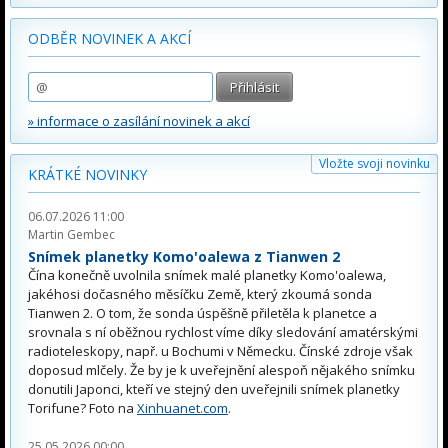
ODBĚR NOVINEK A AKCÍ
» informace o zasílání novinek a akcí
Vložte svoji novinku
KRÁTKÉ NOVINKY
06.07.2026 11:00
Martin Gembec
Snímek planetky Komo'oalewa z Tianwen 2
Čína konečně uvolnila snímek malé planetky Komo'oalewa,
jakéhosi dočasného měsíčku Země, který zkoumá sonda
Tianwen 2. O tom, že sonda úspěšně přiletěla k planetce a
srovnala s ní oběžnou rychlost víme díky sledování amatérskými
radioteleskopy, např. u Bochumi v Německu. Čínské zdroje však
doposud mlčely. Že by je k uveřejnění alespoň nějakého snímku
donutili Japonci, kteří ve stejný den uveřejnili snímek planetky
Torifune? Foto na
Xinhuanet.com
.
25.05.2026 00:00