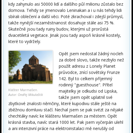
kdy zahynulo asi 50000 lidí a dalšího půl milionu zůstalo bez
domova. Tehdy se jmenovalo Leninakan a i u nás tehdy lidi
sbírali oblečení a další věci. Poté zkrachoval i zdejší průmysl,
takže nynější nezaměstnanost dosahuje stále asi 75 %.
Skutečně jsou tady ruiny budov, kterými už prorůstá
dvacetiletá vegetace. Jinak jsou tady aspoň krásné kostely,
které to vydržely.
Opět jsem nedostal žádný nocleh
za dobré slovo, takže nezbylo než
použít adresu z Lonely Planet
průvodce, znící sovětsky Frunze
142. Byl to celkem příjemný
rodinný "guesthouse". Přítel
Klášter Marmašen.
majitelky je odkudsi od Lipska,
Autor: Ondřej Mikulaštík
takže jsem opět uplatnil své
zbytkové znalosti němčiny, které kupodivu stále ještě na
zběžnou domluvu stačí. Nechal jsem se pak svézt za nějaké
chechtáky navíc ke klášteru Marmašen za městem. Opět
krásná stavba, navíc stará 1000 let. Pak jsem vyčerpán ulehl
a ani intenzivní práce na elektroinstalaci mě nerušily od