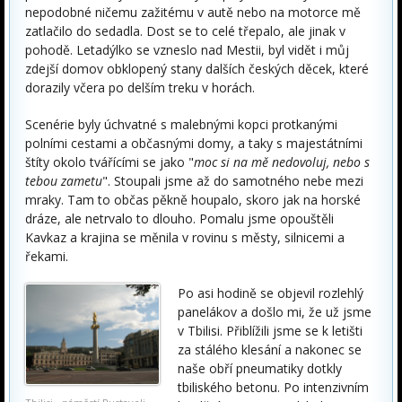
nepodobné ničemu zažitému v autě nebo na motorce mě
zatlačilo do sedadla. Dost se to celé třepalo, ale jinak v
pohodě. Letadýlko se vzneslo nad Mestii, byl vidět i můj
zdejší domov obklopený stany dalších českých děcek, které
dorazily včera po delším treku v horách.
Scenérie byly úchvatné s malebnými kopci protkanými
polními cestami a občasnými domy, a taky s majestátními
štíty okolo tvářícími se jako "
moc si na mě nedovoluj, nebo s
tebou zametu
". Stoupali jsme až do samotného nebe mezi
mraky. Tam to občas pěkně houpalo, skoro jak na horské
dráze, ale netrvalo to dlouho. Pomalu jsme opouštěli
Kavkaz a krajina se měnila v rovinu s městy, silnicemi a
řekami.
Po asi hodině se objevil rozlehlý
panelákov a došlo mi, že už jsme
v Tbilisi. Přiblížili jsme se k letišti
za stálého klesání a nakonec se
naše obří pneumatiky dotkly
tbiliského betonu. Po intenzivním