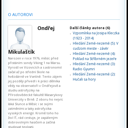
O AUTOROVI
Ondřej
Další články autora (6)
Vzpomínka na Josipa Kleczka
(1923 - 2014)
Hledání Země-nezemě (5): V
cudzom meste - závěr
Mikulaštík
Hledání Země-nezemě (4):
Narozen v roce 1976, měsíc před
Poklad na Stříbrném jezeře
přistáním sondy Viking 1 na Marsu.
Hledání Země-nezemě (3):
Vyrostl ve Vizovicích a s astronomií
Radio Gyumri
začal až po střední škole na
Hledání Země-nezemě (2):
hvězdárně ve Vsetíně. Tento zájem
Hučali sa hory
jej později přivedl i k práci dělníka
vědy na observatoři v Ondřejově a
studiu astrofyziky na
Přírodovědecké fakultě Masarykovy
Univerzity v Brně. Z oboru ho nejvíc
láká Slunce a Měsíc i se svými
zatměními a taky astrofyzika
vysokých energií. Kromě toho ho
živí IT, rád cestuje, je zapáleným
dobrovolným hasičem a začíná
studovat teologii.