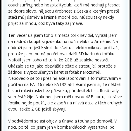
couchsurfing nebo hospitalityclub, kteří mě nechají přespat
za dobré slovo, nějakou drobnost z Česka a kterým prostě
stačí můj úsměv a krásné modré oči. Můžou taky někdy
přijet za mnou, což bývá taky zajímavé.
Ten večer už jsem toho z města tolik neviděl, vyrazil jsem
na nádraží koupit si jízdenku na noční vlak do Arménie. Na
nádraží jsem ještě vlezl do kšeftu s elektronikou a počítači,
protože jsem nutně potřeboval další SD kartu do foťáku.
Nafotil jsem toho už tolik, že 2GB už zdaleka nestačí.
Ukázalo se to jako obzvlášť složité a stresující, protože s
žádnou z vyzkoušených karet si foťák nerozuměl.
Nepovedlo se to i přes nějaké laborování s formátováním v
počítači na FAT16 nebo FAT32 atd. Všiml jsem si, že někteří
ti kluci mluví rusky bez přízvuku, pár desítek tisíc Rusů tady
ve městě žije. Nakonec jsem měl novou 4GB kartu, která ve
foťáku nejde použít, ale aspoň na ní svá data z těch druhých
dvou, takže 2 GB ještě zbývají.
V podvědomí se asi objevila únava a touha po domově. V
noci, po té, co jsem jen v bombarďáčcích vystartoval po