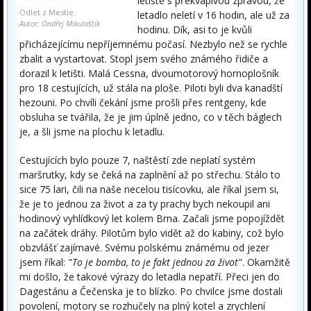
letiště s překvapivou zprávou, že
Odlet z Mestie.
letadlo neletí v 16 hodin, ale už za
Autor: Ondřej Mikulaštík
hodinu. Dík, asi to je kvůli
přicházejícímu nepříjemnému počasí. Nezbylo než se rychle
zbalit a vystartovat. Stopl jsem svého známého řidiče a
dorazil k letišti. Malá Cessna, dvoumotorový hornoplošník
pro 18 cestujících, už stála na ploše. Piloti byli dva kanadští
hezouni. Po chvíli čekání jsme prošli přes rentgeny, kde
obsluha se tvářila, že je jim úplně jedno, co v těch báglech
je, a šli jsme na plochu k letadlu.
Cestujících bylo pouze 7, naštěstí zde neplatí systém
maršrutky, kdy se čeká na zaplnění až po střechu. Stálo to
sice 75 lari, čili na naše necelou tisícovku, ale říkal jsem si,
že je to jednou za život a za ty prachy bych nekoupil ani
hodinový vyhlídkový let kolem Brna. Začali jsme popojíždět
na začátek dráhy. Pilotům bylo vidět až do kabiny, což bylo
obzvlášť zajímavé. Svému polskému známému od jezer
jsem říkal: "
To je bomba, to je fakt jednou za život
". Okamžitě
mi došlo, že takové výrazy do letadla nepatří. Přeci jen do
Dagestánu a Čečenska je to blízko. Po chvilce jsme dostali
povolení, motory se rozhučely na plný kotel a zrychlení