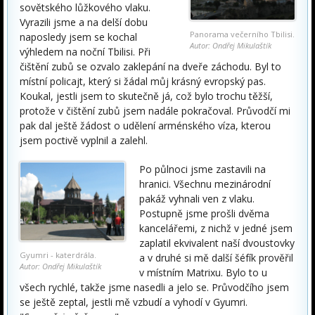
sovětského lůžkového vlaku.
Vyrazili jsme a na delší dobu
Panorama večerního Tbilisi.
naposledy jsem se kochal
Autor: Ondřej Mikulaštík
výhledem na noční Tbilisi. Při
čištění zubů se ozvalo zaklepání na dveře záchodu. Byl to
místní policajt, který si žádal můj krásný evropský pas.
Koukal, jestli jsem to skutečně já, což bylo trochu těžší,
protože v čištění zubů jsem nadále pokračoval. Průvodčí mi
pak dal ještě žádost o udělení arménského víza, kterou
jsem poctivě vyplnil a zalehl.
Po půlnoci jsme zastavili na
hranici. Všechnu mezinárodní
pakáž vyhnali ven z vlaku.
Postupně jsme prošli dvěma
kancelářemi, z nichž v jedné jsem
zaplatil ekvivalent naší dvoustovky
Gyumri - katerdrála.
a v druhé si mě další šéfík prověřil
Autor: Ondřej Mikulaštík
v místním Matrixu. Bylo to u
všech rychlé, takže jsme nasedli a jelo se. Průvodčího jsem
se ještě zeptal, jestli mě vzbudí a vyhodí v Gyumri.