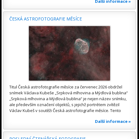
Další informace »
ČESKÁ ASTROFOTOGRAFIE MĚSÍCE
Titul Česká astrofotografie měsíce za červenec 2026 obdržel
snímek Václava Kubeše „Srpková mlhovina a Mýdlová bublina“
„Srpková mlhovina a Mýdlová bublina“ je nejen název snímku,
ale především označení objektů, s jejichž portrétem zvítězil
Václav Kubeš v soutěži Česká astrofotografie měsíce. Tento
Další informace »
POSLEDNÍ ČTENÁŘSKÁ FOTOGRAFIE