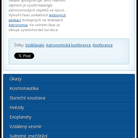
nadále spolupracuje. Jeho hlavním
zájmem je využití katalogů
astronomických objektů ve výuce.
Vytvořil řadu unikátních
webových
aplikací
dostupných na stránkách
Astronomia
. Ve volném čase se
věnuje vysokohorské turistice.
Štítky:
Vzdělávání
,
Astronomická konference
,
Konference
Úkazy
Kosmonautika
Sluneční soustava
Hvězdy
Exoplanety
Vzdálený vesmír
Světelné znečištění