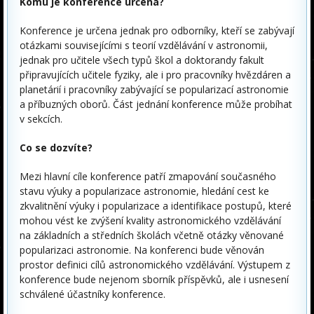
Komu je konference určena?
Konference je určena jednak pro odborníky, kteří se zabývají
otázkami souvisejícími s teorií vzdělávání v astronomii,
jednak pro učitele všech typů škol a doktorandy fakult
připravujících učitele fyziky, ale i pro pracovníky hvězdáren a
planetárií i pracovníky zabývající se popularizací astronomie
a příbuzných oborů. Část jednání konference může probíhat
v sekcích.
Co se dozvíte?
Mezi hlavní cíle konference patří zmapování současného
stavu výuky a popularizace astronomie, hledání cest ke
zkvalitnění výuky i popularizace a identifikace postupů, které
mohou vést ke zvýšení kvality astronomického vzdělávání
na základních a středních školách včetně otázky věnované
popularizaci astronomie. Na konferenci bude věnován
prostor definici cílů astronomického vzdělávání. Výstupem z
konference bude nejenom sborník příspěvků, ale i usnesení
schválené účastníky konference.