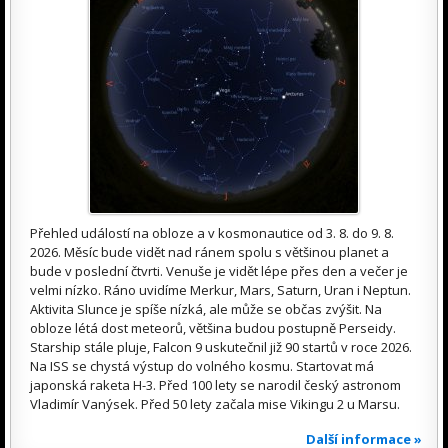
Přehled událostí na obloze a v kosmonautice od 3. 8. do 9. 8.
2026. Měsíc bude vidět nad ránem spolu s většinou planet a
bude v poslední čtvrti. Venuše je vidět lépe přes den a večer je
velmi nízko. Ráno uvidíme Merkur, Mars, Saturn, Uran i Neptun.
Aktivita Slunce je spíše nízká, ale může se občas zvýšit. Na
obloze létá dost meteorů, většina budou postupně Perseidy.
Starship stále pluje, Falcon 9 uskutečnil již 90 startů v roce 2026.
Na ISS se chystá výstup do volného kosmu. Startovat má
japonská raketa H-3. Před 100 lety se narodil český astronom
Vladimír Vanýsek. Před 50 lety začala mise Vikingu 2 u Marsu.
Další informace »