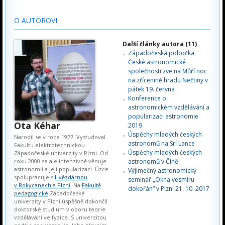
O AUTOROVI
Další články autora (11)
Západočeská pobočka
České astronomické
společnosti zve na Můří noc
na zřícenině hradu Nečtiny v
pátek 19. června
Konference o
astronomickém vzdělávání a
popularizaci astronomie
Ota Kéhar
2019
Úspěchy mladých českých
Narodil se v roce 1977. Vystudoval
astronomů na Srí Lance
Fakultu elektrotechnickou
Úspěchy mladých českých
Západočeské univerzity v Plzni. Od
roku 2000 se ale intenzivně věnuje
astronomů v Číně
astronomii a její popularizaci. Úzce
Výjimečný astronomický
spolupracuje s
Hvězdárnou
seminář „Okna vesmíru
v Rokycanech a Plzni
. Na
Fakultě
dokořán“ v Plzni 21. 10. 2017
pedagogické
Západočeské
univerzity v Plzni úspěšně dokončil
doktorské studium v oboru teorie
vzdělávání ve fyzice. S univerzitou