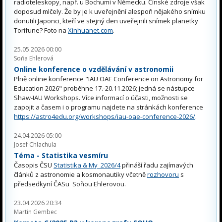
radioteleskopy, např. u Bochumi v Německu. Čínské zdroje však
doposud mlčely. Že by je k uveřejnění alespoň nějakého snímku
donutili Japonci, kteří ve stejný den uveřejnili snímek planetky
Torifune? Foto na
Xinhuanet.com
.
25.05.2026 00:00
Soňa Ehlerová
Online konference o vzdělávání v astronomii
Plně online konference "IAU OAE Conference on Astronomy for
Education 2026" proběhne 17.-20.11.2026; jedná se nástupce
Shaw-IAU Workshops. Více informací o účasti, možnosti se
zapojit a časem i o programu najdete na stránkách konference
https://astro4edu.org/workshops/iau-oae-conference-2026/
.
24.04.2026 05:00
Josef Chlachula
Téma - Statistika vesmíru
Časopis ČSU
Statistika & My 2026/4
přináší řadu zajímavých
článků z astronomie a kosmonautiky včetně
rozhovoru
s
předsedkyní ČASu Soňou Ehlerovou.
23.04.2026 20:34
Martin Gembec