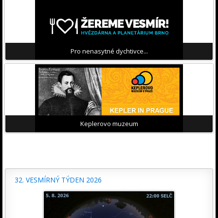
Pro nenasytné dychtivce...
Keplerovo muzeum
32. VESMÍRNÝ TÝDEN 2026