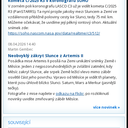
Kometa C/2025 R3 v koronografu SOHO
V zorném poli koronografu LASCO C3 už je vidět kometa C/2025
R3 (PanSTARRS). Ta nyní projde jakoby mezi Sluncem a Zemí ve
vzdálenosti přibližně poloviny cesty ke Slunci, tedy 75 mil. km.
Můžeme očekávat, že uvidíme její pěkný iontový ohon. Aktuální
snímek zde:
https://soho.nascom.nasa.gov/data/realtime/c3/512/
08.04.2026 14:40
Martin Gembec
Neobvyklý zákryt Slunce z Artemis II
Posádka mise Artemis II posílá na Zemi unikátní snímky Země i
Měsíce. Jeden z nejpozoruhodnějších je zvláštní zatmění, kdy
Měsíc zakryl Slunce, ale srpek Země ležící vlevo mimo záběr
osvětlil část jeho povrchu. Vpravo od Měsíce je vidět tři planety,
které jsou úhlově blízko Slunci. Saturn, Mars a Merkur (jasnější
tečky).
Fotografie z mise najdete v
odkazu na Flickr
, po rozkliknutí
novinky uvidíte zmiňovaný záběr Měsíce.
více novinek »
SOUVISEJÍCÍ