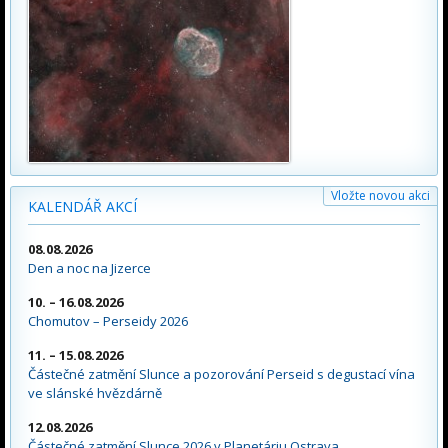
Vložte novou akci
KALENDÁŘ AKCÍ
08.08.2026
Den a noc na Jizerce
10. – 16.08.2026
Chomutov – Perseidy 2026
11. – 15.08.2026
Částečné zatmění Slunce a pozorování Perseid s degustací vína
ve slánské hvězdárně
12.08.2026
Částečné zatmění Slunce 2026 v Planetáriu Ostrava