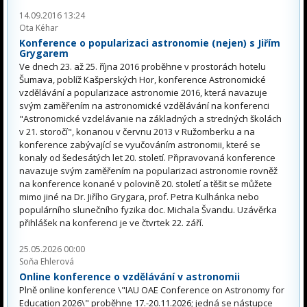
14.09.2016 13:24
Ota Kéhar
Konference o popularizaci astronomie (nejen) s Jiřím
Grygarem
Ve dnech 23. až 25. října 2016 proběhne v prostorách hotelu
Šumava, poblíž Kašperských Hor, konference Astronomické
vzdělávání a popularizace astronomie 2016, která navazuje
svým zaměřením na astronomické vzdělávání na konferenci
"Astronomické vzdelávanie na základných a stredných školách
v 21. storočí", konanou v červnu 2013 v Ružomberku a na
konference zabývající se vyučováním astronomii, které se
konaly od šedesátých let 20. století. Připravovaná konference
navazuje svým zaměřením na popularizaci astronomie rovněž
na konference konané v polovině 20. století a těšit se můžete
mimo jiné na Dr. Jiřího Grygara, prof. Petra Kulhánka nebo
populárního slunečního fyzika doc. Michala Švandu. Uzávěrka
přihlášek na konferenci je ve čtvrtek 22. září.
25.05.2026 00:00
Soňa Ehlerová
Online konference o vzdělávání v astronomii
Plně online konference \"IAU OAE Conference on Astronomy for
Education 2026\" proběhne 17.-20.11.2026; jedná se nástupce