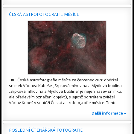
ČESKÁ ASTROFOTOGRAFIE MĚSÍCE
Titul Česká astrofotografie měsíce za červenec 2026 obdržel
snímek Václava Kubeše „Srpková mlhovina a Mýdlová bublina“
„Srpková mlhovina a Mýdlová bublina“ je nejen název snímku,
ale především označení objektů, s jejichž portrétem zvítězil
Václav Kubeš v soutěži Česká astrofotografie měsíce. Tento
Další informace »
POSLEDNÍ ČTENÁŘSKÁ FOTOGRAFIE