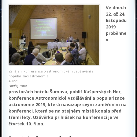
Ve dnech
22. až 24.
listopadu
2019
proběhne
v
Zahájení konference o astronomickém vzdělávání a
popularizaci astronomie.
Autor:
Ondřej Trnka
prostorách hotelu Šumava, poblíž Kašperských Hor,
konference Astronomické vzdělávání a popularizace
astronomie 2019, která navazuje svým zaměřením na
konferenci, která se na stejném místě konala před
třemi lety. Uzávěrka přihlášek na konferenci je ve
čtvrtek 10. října.