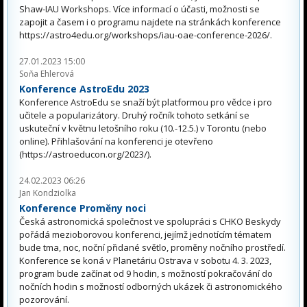
Shaw-IAU Workshops. Více informací o účasti, možnosti se
zapojit a časem i o programu najdete na stránkách konference
https://astro4edu.org/workshops/iau-oae-conference-2026/.
27.01.2023 15:00
Soňa Ehlerová
Konference AstroEdu 2023
Konference AstroEdu se snaží být platformou pro vědce i pro
učitele a popularizátory. Druhý ročník tohoto setkání se
uskuteční v květnu letošního roku (10.-12.5.) v Torontu (nebo
online). Přihlašování na konferenci je otevřeno
(https://astroeducon.org/2023/).
24.02.2023 06:26
Jan Kondziolka
Konference Proměny noci
Česká astronomická společnost ve spolupráci s CHKO Beskydy
pořádá mezioborovou konferenci, jejímž jednotícím tématem
bude tma, noc, noční přidané světlo, proměny nočního prostředí.
Konference se koná v Planetáriu Ostrava v sobotu 4. 3. 2023,
program bude začínat od 9 hodin, s možností pokračování do
nočních hodin s možností odborných ukázek či astronomického
pozorování.