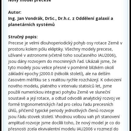
Autor:
Ing. Jan Vondrák, DrSc., Dr.h.c. z Oddělení galaxií a
planetárních systémů
Stručný popis:
Precese je velmi dlouhoperiodický pohyb osy rotace Země v
prostoru kolem pólu ekliptiky. Všechny modely precese,
užívané v astronomii (včetně toho současného IAU2006),
jsou dány rozvojem do mocninných řad. Ukázali jsme, že
tyto modely jsou velice přesné v poměrně blízkém okolí
základní epochy J2000.0 (několik století), ale na delším
časovém měřítku se s realitou rychle rozcházejí. K odvození
nového modelu, platného v intervalu statisíců let, jsme
použili numerickou integraci pohybu Země ve sluneční
soustavě a její rotace, a odtud odvodili analytický rozvoj ve
formě trigonometrických řad pro celou řadu precesních
úhlů, přičemž typické periody jednotlivých členů rozvoje
jsou řádu stovek století. Vhodnou volbou vah při stanovení
amplitud rozvoje jsme docílili toho, že nový model je co do
přesnosti zcela ekvivalentní modelu IAU2006 v rozmezí do