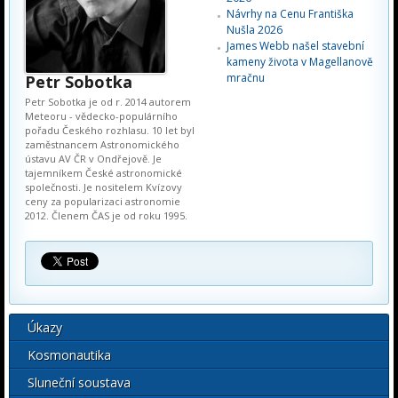
Návrhy na Cenu Františka
Nušla 2026
James Webb našel stavební
kameny života v Magellanově
mračnu
Petr Sobotka
Petr Sobotka je od r. 2014 autorem
Meteoru - vědecko-populárního
pořadu Českého rozhlasu. 10 let byl
zaměstnancem Astronomického
ústavu AV ČR v Ondřejově. Je
tajemníkem České astronomické
společnosti. Je nositelem Kvízovy
ceny za popularizaci astronomie
2012. Členem ČAS je od roku 1995.
Úkazy
Kosmonautika
Sluneční soustava