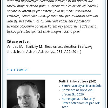
Intenzita urychlených elektronů v závislosti na úhlech vůči
směru magnetického pole B. Intenzita je relativní vzhledem k
počáteční intenzitě (zobrazené jako nejmenší čárkovaná
kružnice). Silná čára ukazuje intenzitu pro rovinnou rázovou
vlnu (tj. bez zvlnění čela). Směrové rozdělení v prostoru
získáme otáčením obrázku kolem osy znázorněné zde svislou
šipkou,představující též směr magnetického pole.
Citace práce:
Vandas M. - Karlický M.: Electron acceleration in a wavy
shock front. Astron. Astrophys., 531, A55 (2011)
O AUTOROVI
Další články autora (245)
Zemřel astrofyzik Martin Šolc
Nominace na Kopalovu
přednášku 2026
Nominujte laureáta ceny
Littera Astronomica pro rok
2026