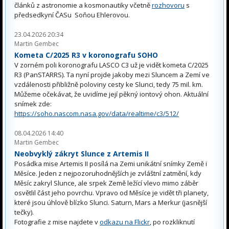
článků z astronomie a kosmonautiky včetně
rozhovoru
s
předsedkyní ČASu Soňou Ehlerovou.
23.04.2026 20:34
Martin Gembec
Kometa C/2025 R3 v koronografu SOHO
V zorném poli koronografu LASCO C3 už je vidět kometa C/2025
R3 (PanSTARRS). Ta nyní projde jakoby mezi Sluncem a Zemí ve
vzdálenosti přibližně poloviny cesty ke Slunci, tedy 75 mil. km.
Můžeme očekávat, že uvidíme její pěkný iontový ohon. Aktuální
snímek zde:
https://soho.nascom.nasa.gov/data/realtime/c3/512/
08.04.2026 14:40
Martin Gembec
Neobvyklý zákryt Slunce z Artemis II
Posádka mise Artemis II posílá na Zemi unikátní snímky Země i
Měsíce. Jeden z nejpozoruhodnějších je zvláštní zatmění, kdy
Měsíc zakryl Slunce, ale srpek Země ležící vlevo mimo záběr
osvětlil část jeho povrchu. Vpravo od Měsíce je vidět tři planety,
které jsou úhlově blízko Slunci. Saturn, Mars a Merkur (jasnější
tečky).
Fotografie z mise najdete v
odkazu na Flickr
, po rozkliknutí