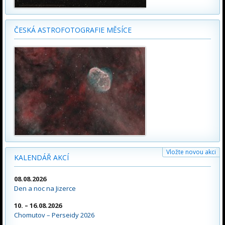
ČESKÁ ASTROFOTOGRAFIE MĚSÍCE
Vložte novou akci
KALENDÁŘ AKCÍ
08.08.2026
Den a noc na Jizerce
10. – 16.08.2026
Chomutov – Perseidy 2026