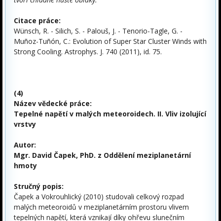
Citace práce:
Wünsch, R. - Silich, S. - Palouš, J. - Tenorio-Tagle, G. -
Muñoz-Tuñón, C.: Evolution of Super Star Cluster Winds with
Strong Cooling. Astrophys. J. 740 (2011), id. 75.
(4)
Název vědecké práce:
Tepelné napětí v malých meteoroidech. II. Vliv izolující
vrstvy
Autor:
Mgr. David Čapek, PhD. z Oddělení meziplanetární
hmoty
Stručný popis:
Čapek a Vokrouhlický (2010) studovali celkový rozpad
malých meteoroidů v meziplanetárním prostoru vlivem
tepelných napětí, která vznikají díky ohřevu slunečním