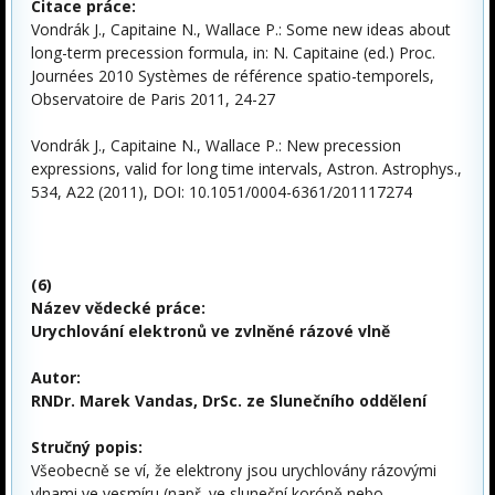
Citace práce:
Vondrák J., Capitaine N., Wallace P.: Some new ideas about
long-term precession formula, in: N. Capitaine (ed.) Proc.
Journées 2010 Systèmes de référence spatio-temporels,
Observatoire de Paris 2011, 24-27
Vondrák J., Capitaine N., Wallace P.: New precession
expressions, valid for long time intervals, Astron. Astrophys.,
534, A22 (2011), DOI: 10.1051/0004-6361/201117274
(6)
Název vědecké práce:
Urychlování elektronů ve zvlněné rázové vlně
Autor:
RNDr. Marek Vandas, DrSc. ze Slunečního oddělení
Stručný popis:
Všeobecně se ví, že elektrony jsou urychlovány rázovými
vlnami ve vesmíru (např. ve sluneční koróně nebo