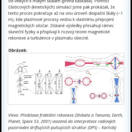
od velkých k malým škálám (přímá kaskáda). Pomocí
částicových (kinetických) simulací jsme pak prokázali, že
tento proces pokračuje až na onu úroveň disipační škály (~1
m), kde plazmové procesy vedou k vlastnímu přepojení
magnetických siločar. Získané výsledky přesahují rámec
sluneční fyziky a přispívají k rozvoji teorie magnetické
rekonexe a turbulence v plazmatu obecně.
Obrázek:
Vlevo: Představa fraktální rekonexe (Shibata a Tanuma, Earth,
Planet, Space 53, 2001) vsazená do interpretace radiových
pozorování driftujících pulsujících struktur (DPS) – Karlický