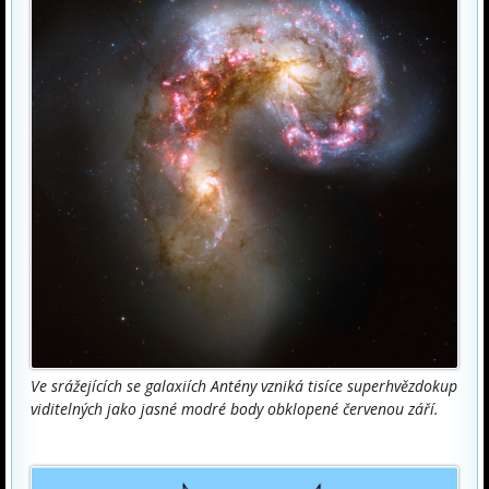
Ve srážejících se galaxiích Antény vzniká tisíce superhvězdokup
viditelných jako jasné modré body obklopené červenou září.