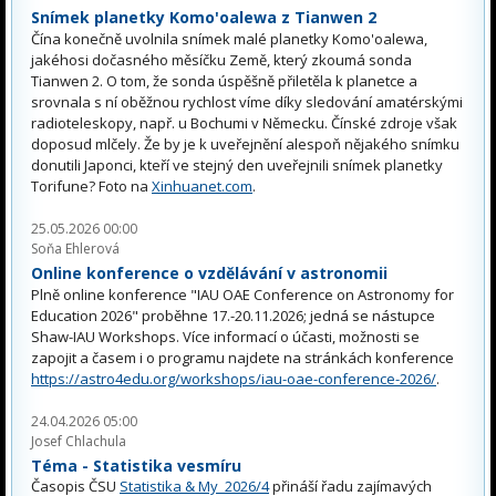
Snímek planetky Komo'oalewa z Tianwen 2
Čína konečně uvolnila snímek malé planetky Komo'oalewa,
jakéhosi dočasného měsíčku Země, který zkoumá sonda
Tianwen 2. O tom, že sonda úspěšně přiletěla k planetce a
srovnala s ní oběžnou rychlost víme díky sledování amatérskými
radioteleskopy, např. u Bochumi v Německu. Čínské zdroje však
doposud mlčely. Že by je k uveřejnění alespoň nějakého snímku
donutili Japonci, kteří ve stejný den uveřejnili snímek planetky
Torifune? Foto na
Xinhuanet.com
.
25.05.2026 00:00
Soňa Ehlerová
Online konference o vzdělávání v astronomii
Plně online konference "IAU OAE Conference on Astronomy for
Education 2026" proběhne 17.-20.11.2026; jedná se nástupce
Shaw-IAU Workshops. Více informací o účasti, možnosti se
zapojit a časem i o programu najdete na stránkách konference
https://astro4edu.org/workshops/iau-oae-conference-2026/
.
24.04.2026 05:00
Josef Chlachula
Téma - Statistika vesmíru
Časopis ČSU
Statistika & My 2026/4
přináší řadu zajímavých