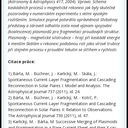
(Astronomy & Astrophysics 417, 2004). Vpravo: Schema
kaskádních procesů v magnetické rekonexi jak byly skutečně
pozorovány v numerickém experimentu s velmi vysokým
rozlišením. Simulace poprvé potvrdila oprávněnost Shibatovy
představy a zároveň odhalila zcela nově význam spojování
(koalescence) plasmoidů pro fragmnetaci proudových struktur.
Plasmoidy – magnetické silotrubice – hrají při kaskádě energie
k menším škálám v rekonexi podobnou roli jako vírové trubice
při stejném procesu v proudění tekutin se střihem v rychlosti.
Citace práce:
1) Bárta, M. - Büchner, J. - Karlický, M. - Skála, J.:
Spontaneous Current-Layer Fragmentation and Cascading
Reconnection in Solar Flares I: Model and Analysis. The
Astrophysical Journal 737 (2011), id. 24.
2) Bárta, M. - Büchner, J. - Karlický, M. - Kotrč, P.:
Spontaneous Current-Layer Fragmentation and Cascading
Reconnection in Solar Flares II: Relation to Observations.
The Astrophysical Journal 730 (2011), id. 47.
3) Karlický, M. - Bárta, M. Successive Merging of Plasmoids
and Fragmentation in a Flare Current Sheet and their X-ray