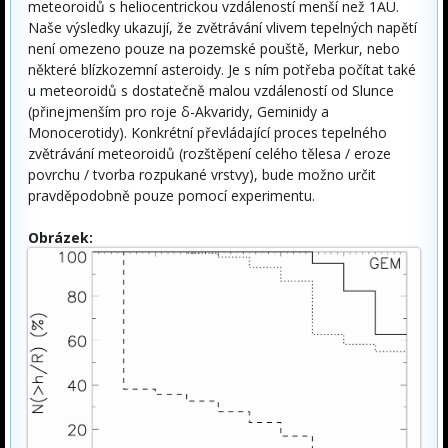
meteoroidů s heliocentrickou vzdáleností menší než 1AU.
Naše výsledky ukazují, že zvětrávání vlivem tepelných napětí
není omezeno pouze na pozemské pouště, Merkur, nebo
některé blízkozemní asteroidy. Je s ním potřeba počítat také
u meteoroidů s dostatečně malou vzdáleností od Slunce
(přinejmenším pro roje δ-Akvaridy, Geminidy a
Monocerotidy). Konkrétní převládající proces tepelného
zvětrávání meteoroidů (rozštěpení celého tělesa / eroze
povrchu / tvorba rozpukané vrstvy), bude možno určit
pravděpodobně pouze pomocí experimentu.
Obrázek: