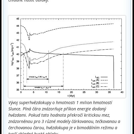
Vývoj superhvězdokupy o hmotnosti 1 milion hmotností
Slunce. Plná čára znázorňuje příkon energie dodaný
hvězdami. Pokud tato hodnota překročí kritickou mez,
znázorněnou pro 3 různé modely čárkovanou, tečkovanou a
čerchovanou čarou, hvězdokupa je v bimodálním režimu a
tvoří chladné husté oblaky.