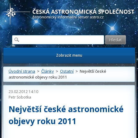
Česká astronomická společnost - Informační astronomický server
Zobrazit menu
Úvodní strana
>
Články
>
Ostatní
> Největší české
astronomické objevy roku 2011
23.02.2012 14:10
Petr Sobotka
Největší české astronomické
objevy roku 2011