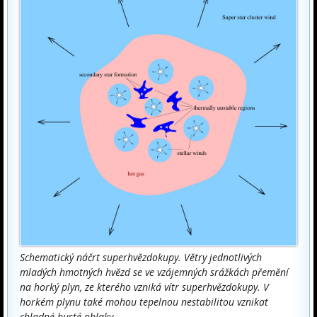
Schematický náčrt superhvězdokupy. Větry jednotlivých
mladých hmotných hvězd se ve vzájemných srážkách přemění
na horký plyn, ze kterého vzniká vítr superhvězdokupy. V
horkém plynu také mohou tepelnou nestabilitou vznikat
chladné husté oblaky.