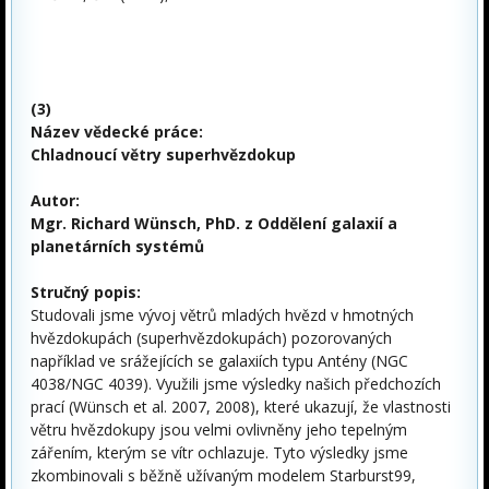
(3)
Název vědecké práce:
Chladnoucí větry superhvězdokup
Autor:
Mgr. Richard Wünsch, PhD. z Oddělení galaxií a
planetárních systémů
Stručný popis:
Studovali jsme vývoj větrů mladých hvězd v hmotných
hvězdokupách (superhvězdokupách) pozorovaných
například ve srážejících se galaxiích typu Antény (NGC
4038/NGC 4039). Využili jsme výsledky našich předchozích
prací (Wünsch et al. 2007, 2008), které ukazují, že vlastnosti
větru hvězdokupy jsou velmi ovlivněny jeho tepelným
zářením, kterým se vítr ochlazuje. Tyto výsledky jsme
zkombinovali s běžně užívaným modelem Starburst99,