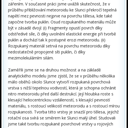
zářením. V současné práci jsme uvážili skutečnost, že v
průběhu přibližování meteoroidu ke Slunci překročí tepelná
napětí mez pevnosti nejprve na povrchu tělesa, kde také
započne tvorba puklin. Osud rozpukaného materiálu může
být v zásadě dvojí: (i) Fragmenty opustí povrch díky
odstředivé síle, či díky uvolnění elastické energie při tvorbě
puklin a dochází tak k postupné erozi meteoroidu. (ii)
Rozpukaný materiál setrvá na povrchu meteoroidu díky
nedostatečně propojené síti puklin, či díky
mezimolekulárním silám.
Zaměřili jsme se na druhou možnost a na základě
analytického modelu jsme zjistil, že se v průběhu několika
málo oběhů okolo Slunce vytvoří rozpukaná povrchová
vrstva s nižší tepelnou vodivostí, která je schopna ochránit
nitro meteoroidu před další destrukcí. Její hloubka roste s
klesající heliocentrickou vzdáleností, s klesající pevností
materiálu, s rostoucí velikostí meteoroidu a s rostoucí mírou
rozpukanosti. Tvorba této vrstvy je snazší pro tělesa, jejichž
rotační osa svírá se směrem ke Slunci malý úhel. Studovali
jsme také tvorbu rozpukané povrchové vrstvy u rojových