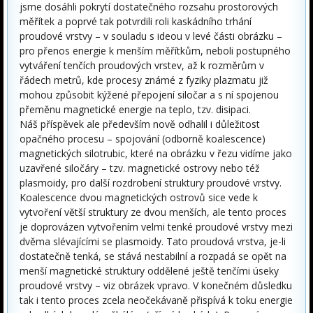
jsme dosáhli pokrytí dostatečného rozsahu prostorových
měřítek a poprvé tak potvrdili roli kaskádního trhání
proudové vrstvy – v souladu s ideou v levé části obrázku –
pro přenos energie k menším měřítkům, neboli postupného
vytváření tenčích proudových vrstev, až k rozměrům v
řádech metrů, kde procesy známé z fyziky plazmatu již
mohou způsobit kýžené přepojení siločar a s ní spojenou
přeměnu magnetické energie na teplo, tzv. disipaci.
Náš příspěvek ale především nově odhalil i důležitost
opačného procesu – spojování (odborně koalescence)
magnetických silotrubic, které na obrázku v řezu vidíme jako
uzavřené siločáry – tzv. magnetické ostrovy nebo též
plasmoidy, pro další rozdrobení struktury proudové vrstvy.
Koalescence dvou magnetických ostrovů sice vede k
vytvoření větší struktury ze dvou menších, ale tento proces
je doprovázen vytvořením velmi tenké proudové vrstvy mezi
dvěma slévajícími se plasmoidy. Tato proudová vrstva, je-li
dostatečně tenká, se stává nestabilní a rozpadá se opět na
menší magnetické struktury oddělené ještě tenčími úseky
proudové vrstvy – viz obrázek vpravo. V konečném důsledku
tak i tento proces zcela neočekávaně přispívá k toku energie