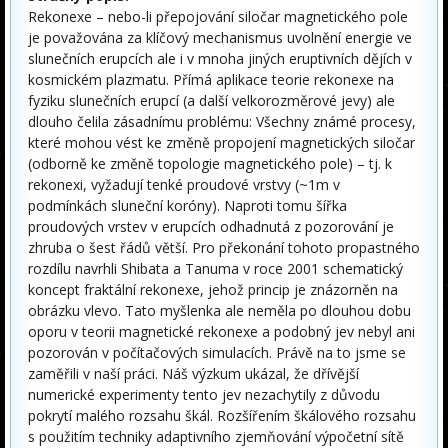
Rekonexe – nebo-li přepojování siločar magnetického pole
je považována za klíčový mechanismus uvolnění energie ve
slunečních erupcích ale i v mnoha jiných eruptivních dějích v
kosmickém plazmatu. Přímá aplikace teorie rekonexe na
fyziku slunečních erupcí (a další velkorozměrové jevy) ale
dlouho čelila zásadnímu problému: Všechny známé procesy,
které mohou vést ke změně propojení magnetických siločar
(odborně ke změně topologie magnetického pole) – tj. k
rekonexi, vyžadují tenké proudové vrstvy (~1m v
podmínkách sluneční koróny). Naproti tomu šířka
proudových vrstev v erupcích odhadnutá z pozorování je
zhruba o šest řádů větší. Pro překonání tohoto propastného
rozdílu navrhli Shibata a Tanuma v roce 2001 schematický
koncept fraktální rekonexe, jehož princip je znázorněn na
obrázku vlevo. Tato myšlenka ale neměla po dlouhou dobu
oporu v teorii magnetické rekonexe a podobný jev nebyl ani
pozorován v počítačových simulacích. Právě na to jsme se
zaměřili v naší práci. Náš výzkum ukázal, že dřívější
numerické experimenty tento jev nezachytily z důvodu
pokrytí malého rozsahu škál. Rozšířením škálového rozsahu
s použitím techniky adaptivního zjemňování výpočetní sítě