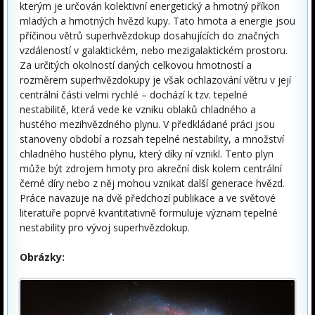
kterým je určován kolektivní energetický a hmotný příkon
mladých a hmotných hvězd kupy. Tato hmota a energie jsou
příčinou větrů superhvězdokup dosahujících do značných
vzdáleností v galaktickém, nebo mezigalaktickém prostoru.
Za určitých okolností daných celkovou hmotností a
rozměrem superhvězdokupy je však ochlazování větru v její
centrální části velmi rychlé – dochází k tzv. tepelné
nestabilitě, která vede ke vzniku oblaků chladného a
hustého mezihvězdného plynu. V předkládané práci jsou
stanoveny období a rozsah tepelné nestability, a množství
chladného hustého plynu, který díky ní vznikl. Tento plyn
může být zdrojem hmoty pro akreční disk kolem centrální
černé díry nebo z něj mohou vznikat další generace hvězd.
Práce navazuje na dvě předchozí publikace a ve světové
literatuře poprvé kvantitativně formuluje význam tepelné
nestability pro vývoj superhvězdokup.
Obrázky: