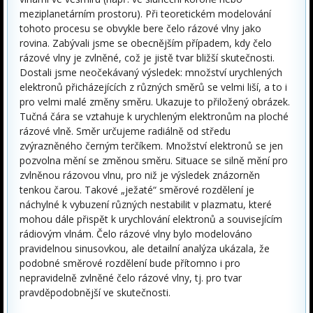
meziplanetárním prostoru). Při teoretickém modelování
tohoto procesu se obvykle bere čelo rázové vlny jako
rovina. Zabývali jsme se obecnějším případem, kdy čelo
rázové vlny je zvlněné, což je jistě tvar bližší skutečnosti.
Dostali jsme neočekávaný výsledek: množství urychlených
elektronů přicházejících z různých směrů se velmi liší, a to i
pro velmi malé změny směru. Ukazuje to přiložený obrázek.
Tučná čára se vztahuje k urychleným elektronům na ploché
rázové vlně. Směr určujeme radiálně od středu
zvýrazněného černým terčíkem. Množství elektronů se jen
pozvolna mění se změnou směru. Situace se silně mění pro
zvlněnou rázovou vlnu, pro niž je výsledek znázorněn
tenkou čarou. Takové „ježaté“ směrové rozdělení je
náchylné k vybuzení různých nestabilit v plazmatu, které
mohou dále přispět k urychlování elektronů a souvisejícím
rádiovým vlnám. Čelo rázové vlny bylo modelováno
pravidelnou sinusovkou, ale detailní analýza ukázala, že
podobné směrové rozdělení bude přítomno i pro
nepravidelně zvlněné čelo rázové vlny, tj. pro tvar
pravděpodobnější ve skutečnosti.