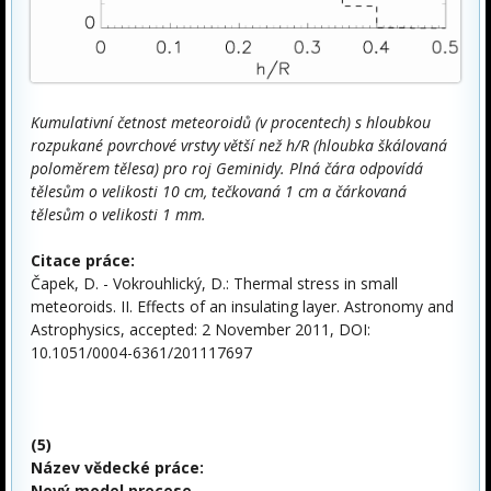
Kumulativní četnost meteoroidů (v procentech) s hloubkou
rozpukané povrchové vrstvy větší než h/R (hloubka škálovaná
poloměrem tělesa) pro roj Geminidy. Plná čára odpovídá
tělesům o velikosti 10 cm, tečkovaná 1 cm a čárkovaná
tělesům o velikosti 1 mm.
Citace práce:
Čapek, D. - Vokrouhlický, D.: Thermal stress in small
meteoroids. II. Effects of an insulating layer. Astronomy and
Astrophysics, accepted: 2 November 2011, DOI:
10.1051/0004-6361/201117697
(5)
Název vědecké práce:
Nový model precese