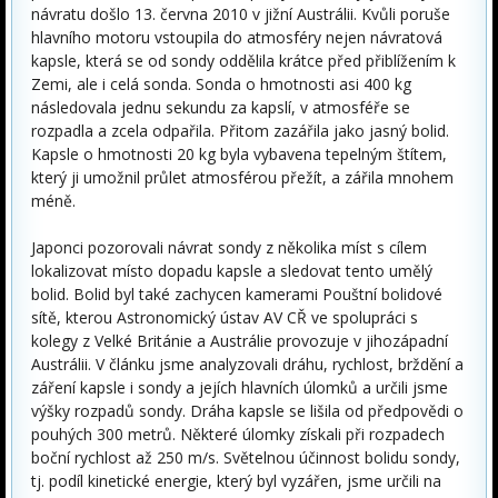
návratu došlo 13. června 2010 v jižní Austrálii. Kvůli poruše
hlavního motoru vstoupila do atmosféry nejen návratová
kapsle, která se od sondy oddělila krátce před přiblížením k
Zemi, ale i celá sonda. Sonda o hmotnosti asi 400 kg
následovala jednu sekundu za kapslí, v atmosféře se
rozpadla a zcela odpařila. Přitom zazářila jako jasný bolid.
Kapsle o hmotnosti 20 kg byla vybavena tepelným štítem,
který ji umožnil průlet atmosférou přežít, a zářila mnohem
méně.
Japonci pozorovali návrat sondy z několika míst s cílem
lokalizovat místo dopadu kapsle a sledovat tento umělý
bolid. Bolid byl také zachycen kamerami Pouštní bolidové
sítě, kterou Astronomický ústav AV CŘ ve spolupráci s
kolegy z Velké Británie a Austrálie provozuje v jihozápadní
Austrálii. V článku jsme analyzovali dráhu, rychlost, brždění a
záření kapsle i sondy a jejích hlavních úlomků a určili jsme
výšky rozpadů sondy. Dráha kapsle se lišila od předpovědi o
pouhých 300 metrů. Některé úlomky získali při rozpadech
boční rychlost až 250 m/s. Světelnou účinnost bolidu sondy,
tj. podíl kinetické energie, který byl vyzářen, jsme určili na