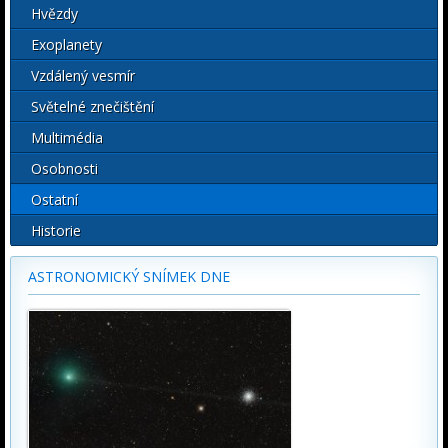
Hvězdy
Exoplanety
Vzdálený vesmír
Světelné znečištění
Multimédia
Osobnosti
Ostatní
Historie
ASTRONOMICKÝ SNÍMEK DNE