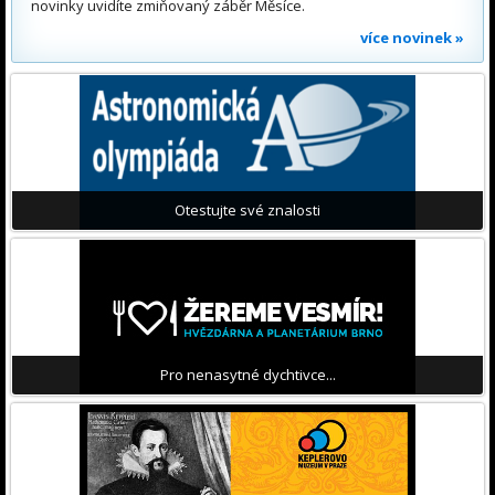
novinky uvidíte zmiňovaný záběr Měsíce.
více novinek »
Otestujte své znalosti
Pro nenasytné dychtivce...