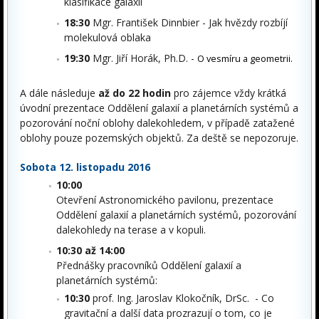
klasifikace galaxií
18:30
Mgr. František Dinnbier - Jak hvězdy rozbíjí
molekulová oblaka
19:30
Mgr. Jiří Horák, Ph.D. -
O vesmíru a geometrii.
A dále následuje
až do 22 hodin
pro zájemce vždy krátká
úvodní prezentace Oddělení galaxií a planetárních systémů a
pozorování noční oblohy dalekohledem, v případě zatažené
oblohy pouze pozemských objektů. Za deště se nepozoruje.
Sobota 12. listopadu 2016
10:00
Otevření Astronomického pavilonu, prezentace
Oddělení galaxií a planetárních systémů, pozorování
dalekohledy na terase a v kopuli.
10:30 až 14:00
Přednášky pracovníků Oddělení galaxií a
planetárních systémů:
10:30
prof. Ing. Jaroslav Klokočník, DrSc. - Co
gravitační a další data prozrazují o tom, co je