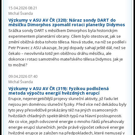
15.04.2026 08:21
Michal Švanda
Výzkumy v ASU AV ČR (320): Náraz sondy DART do
měsíčku Dimorphos zpomalil rotaci planetky Didymos
Srážka sondy DART s měsíčkem Dimorphos byla historickým
experimentem planetární obrany. Cílem bylo otestovat, jak se
změní oběžná doba tohoto tělesa. Nová studie, na níž se podílel i
Petr Pravec z ASU ukazuje, že její dopady sahají ještě dál, než se
čekalo – neovlivnila totiž jen oběžnou dráhu měsíčku, ale
dokonce i rotaci samotného mateřského tělesa Didymos. Jak je
to možné?
09.04.2026 07:40
Michal Švanda
Výzkumy v ASU AV ČR (319): Fyzikou podložená
metoda výpočtu energií hvězdných erupcí
Erupce, nejenergetičtější projevy sluneční aktivity, již řadu let
nejsou jen doménou sluneční fyziky. Před více než dekádou byly
tyto jevy přesvědčivě prokázány též na jiných osamocených
hvězdách chladných spektrálních typů na hlavní posloupnosti.
Ale co více, jejich odvozené energie o mnoho řádů přesahovaly
energie erupcí slunečních. Jenže právě výpočet celkové energie
hvězdné erupce je založen na předpokladech, které nemusejí v