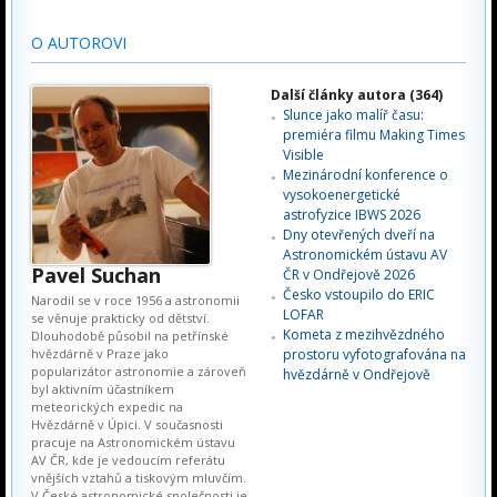
O AUTOROVI
Další články autora (364)
Slunce jako malíř času:
premiéra filmu Making Times
Visible
Mezinárodní konference o
vysokoenergetické
astrofyzice IBWS 2026
Dny otevřených dveří na
Astronomickém ústavu AV
Pavel Suchan
ČR v Ondřejově 2026
Česko vstoupilo do ERIC
Narodil se v roce 1956 a astronomii
LOFAR
se věnuje prakticky od dětství.
Kometa z mezihvězdného
Dlouhodobě působil na petřínské
hvězdárně v Praze jako
prostoru vyfotografována na
popularizátor astronomie a zároveň
hvězdárně v Ondřejově
byl aktivním účastníkem
meteorických expedic na
Hvězdárně v Úpici. V současnosti
pracuje na Astronomickém ústavu
AV ČR, kde je vedoucím referátu
vnějších vztahů a tiskovým mluvčím.
V České astronomické společnosti je