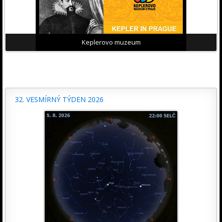
Keplerovo muzeum
32. VESMÍRNÝ TÝDEN 2026