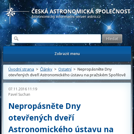
Česká astronomická společnost - Informační astronomický server
Zobrazit menu
Úvodní strana
>
Články
>
Ostatní
> Nepropásněte Dny
otevřených dveří Astronomického ústavu na pražském Spořilově
07.11.2016 11:19
Pavel Suchan
Nepropásněte Dny
otevřených dveří
Astronomického ústavu na