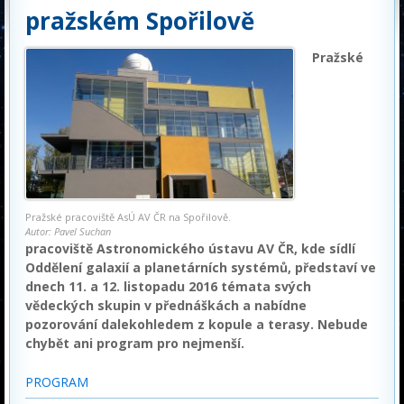
pražském Spořilově
Pražské
Pražské pracoviště AsÚ AV ČR na Spořilově.
Autor: Pavel Suchan
pracoviště Astronomického ústavu AV ČR, kde sídlí
Oddělení galaxií a planetárních systémů, představí ve
dnech 11. a 12. listopadu 2016 témata svých
vědeckých skupin v přednáškách a nabídne
pozorování dalekohledem z kopule a terasy. Nebude
chybět ani program pro nejmenší.
PROGRAM