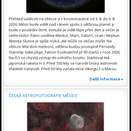
Přehled událostí na obloze a v kosmonautice od 3. 8. do 9. 8.
2026. Měsíc bude vidět nad ránem spolu s většinou planet a
bude v poslední čtvrti. Venuše je vidět lépe přes den a večer je
velmi nízko. Ráno uvidíme Merkur, Mars, Saturn, Uran i Neptun.
Aktivita Slunce je spíše nízká, ale může se občas zvýšit. Na
obloze létá dost meteorů, většina budou postupně Perseidy.
Starship stále pluje, Falcon 9 uskutečnil již 90 startů v roce 2026.
Na ISS se chystá výstup do volného kosmu. Startovat má
japonská raketa H-3. Před 100 lety se narodil český astronom
Vladimír Vanýsek. Před 50 lety začala mise Vikingu 2 u Marsu.
Další informace »
ČESKÁ ASTROFOTOGRAFIE MĚSÍCE