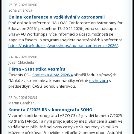
25.05.2026 00:00
Soňa Ehlerová
Online konference o vzdělávání v astronomii
Plně online konference "IAU OAE Conference on Astronomy for
Education 2026" proběhne 17.-20.11.2026; jedná se nástupce
Shaw-IAU Workshops. Více informací o účasti, možnosti se
zapojit a časem i o programu najdete na stránkách konference
https://astro4edu.org/workshops/iau-oae-conference-2026/
.
24.04.2026 05:00
Josef Chlachula
Téma - Statistika vesmíru
Časopis ČSU
Statistika & My 2026/4
přináší řadu zajímavých
článků z astronomie a kosmonautiky včetně
rozhovoru
s
předsedkyní ČASu Soňou Ehlerovou.
23.04.2026 20:34
Martin Gembec
Kometa C/2025 R3 v koronografu SOHO
V zorném poli koronografu LASCO C3 už je vidět kometa C/2025
R3 (PanSTARRS). Ta nyní projde jakoby mezi Sluncem a Zemí ve
vzdálenosti přibližně poloviny cesty ke Slunci, tedy 75 mil. km.
Můžeme očekávat, že uvidíme její pěkný iontový ohon. Aktuální