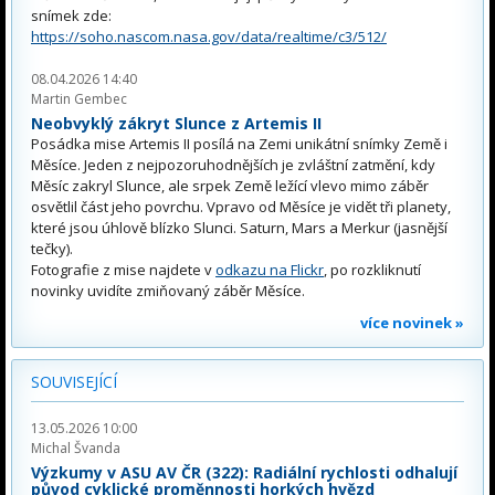
snímek zde:
https://soho.nascom.nasa.gov/data/realtime/c3/512/
08.04.2026 14:40
Martin Gembec
Neobvyklý zákryt Slunce z Artemis II
Posádka mise Artemis II posílá na Zemi unikátní snímky Země i
Měsíce. Jeden z nejpozoruhodnějších je zvláštní zatmění, kdy
Měsíc zakryl Slunce, ale srpek Země ležící vlevo mimo záběr
osvětlil část jeho povrchu. Vpravo od Měsíce je vidět tři planety,
které jsou úhlově blízko Slunci. Saturn, Mars a Merkur (jasnější
tečky).
Fotografie z mise najdete v
odkazu na Flickr
, po rozkliknutí
novinky uvidíte zmiňovaný záběr Měsíce.
více novinek »
SOUVISEJÍCÍ
13.05.2026 10:00
Michal Švanda
Výzkumy v ASU AV ČR (322): Radiální rychlosti odhalují
původ cyklické proměnnosti horkých hvězd