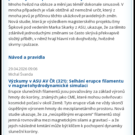
Mnoho hvězd na obloze a mění jas téměř dokonale sinusově. V
mnoha případech je však obtížné až nemožné určit, který z
mnoha jevů je příčinou těchto ukázkově pravidelných změn.
Nová studie, která je výsledkem magisterského projektu Emy
Šipkové pod vedením Marka Skarky z ASU, ukazuje, že za těmito
zdánlivě jednoduchými změnami se často skrývá překvapivě
složitý příběh, v němž hrají hlavní roli dvojhvězdy, hvězdné
skvrny i pulzace.
Návod a pravidla
29.04.2026 09:06
Michal Švanda
Výzkumy v ASU AV ČR (321): Selhání erupce filamentu
v magnetohydrodynamické simulaci
Erupce slunečních filamentů jsou považovány za základ výronů
hmoty do koróny, známých jako CME, které mohou ovlivňovat i
kosmické počasí v okolí Země. Tyto erupce však ne vždy skončí
úspěšným výronem hmoty do meziplanetárního prostoru. Nová
studie ukazuje, že za „neúspěšnými erupcemi“ filamentů stojí
jemná rovnováha mezi magnetickými silami a gravitací – a že
jejich následné kmitání může být klíčem k pochopení dynamiky
sluneční koróny.