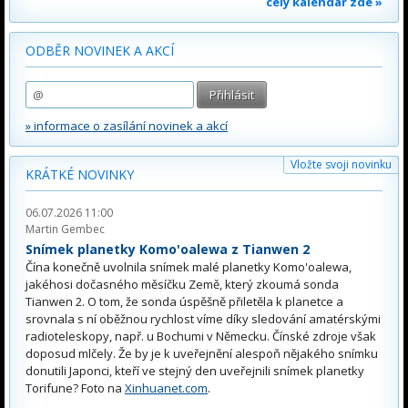
celý kalendář zde »
ODBĚR NOVINEK A AKCÍ
» informace o zasílání novinek a akcí
Vložte svoji novinku
KRÁTKÉ NOVINKY
06.07.2026 11:00
Martin Gembec
Snímek planetky Komo'oalewa z Tianwen 2
Čína konečně uvolnila snímek malé planetky Komo'oalewa,
jakéhosi dočasného měsíčku Země, který zkoumá sonda
Tianwen 2. O tom, že sonda úspěšně přiletěla k planetce a
srovnala s ní oběžnou rychlost víme díky sledování amatérskými
radioteleskopy, např. u Bochumi v Německu. Čínské zdroje však
doposud mlčely. Že by je k uveřejnění alespoň nějakého snímku
donutili Japonci, kteří ve stejný den uveřejnili snímek planetky
Torifune? Foto na
Xinhuanet.com
.