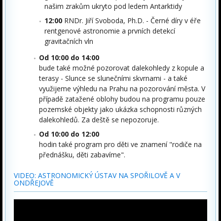
našim zrakům ukryto pod ledem Antarktidy
12:00
RNDr. Jiří Svoboda, Ph.D. - Černé díry v éře
rentgenové astronomie a prvních detekcí
gravitačních vln
Od 10:00 do 14:00
bude také možné pozorovat dalekohledy z kopule a
terasy - Slunce se slunečními skvrnami - a také
využijeme výhledu na Prahu na pozorování města. V
případě zatažené oblohy budou na programu pouze
pozemské objekty jako ukázka schopnosti různých
dalekohledů. Za deště se nepozoruje.
Od 10:00 do 12:00
hodin také program pro děti ve znamení "rodiče na
přednášku, děti zabavíme".
VIDEO: ASTRONOMICKÝ ÚSTAV NA SPOŘILOVĚ A V
ONDŘEJOVĚ