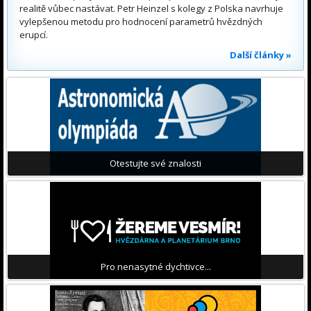
realitě vůbec nastávat. Petr Heinzel s kolegy z Polska navrhuje
vylepšenou metodu pro hodnocení parametrů hvězdných
erupcí.
Další články »
Otestujte své znalosti
Pro nenasytné dychtivce...