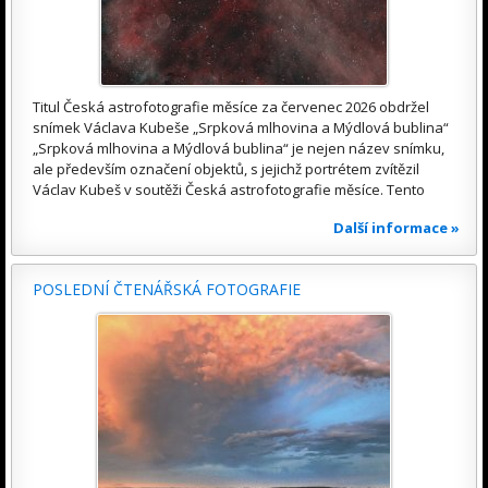
Titul Česká astrofotografie měsíce za červenec 2026 obdržel
snímek Václava Kubeše „Srpková mlhovina a Mýdlová bublina“
„Srpková mlhovina a Mýdlová bublina“ je nejen název snímku,
ale především označení objektů, s jejichž portrétem zvítězil
Václav Kubeš v soutěži Česká astrofotografie měsíce. Tento
Další informace »
POSLEDNÍ ČTENÁŘSKÁ FOTOGRAFIE