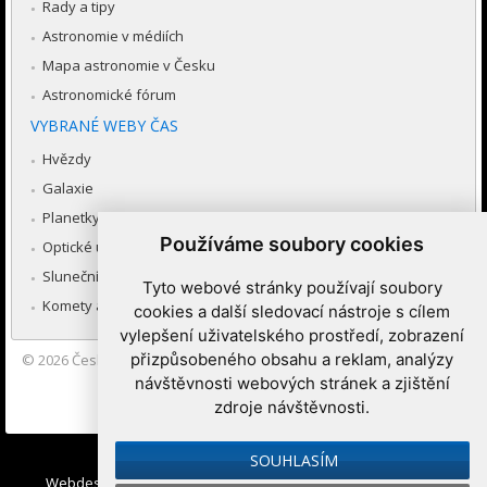
Rady a tipy
Astronomie v médiích
Mapa astronomie v Česku
Astronomické fórum
VYBRANÉ WEBY ČAS
Hvězdy
Galaxie
Planetky
Používáme soubory cookies
Optické úkazy v atmosféře
Sluneční soustava
Tyto webové stránky používají soubory
Komety a meteory
cookies a další sledovací nástroje s cílem
vylepšení uživatelského prostředí, zobrazení
přizpůsobeného obsahu a reklam, analýzy
© 2026
Česká astronomická společnost
|
Hvězdárna a planetárium
Brno spolupracuje se serverem Astro.cz
návštěvnosti webových stránek a zjištění
zdroje návštěvnosti.
Nastavení cookies
SOUHLASÍM
Webdesign:
Medio interactive
, Redakční systém
Ibis CMS
: