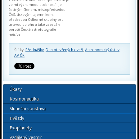
velmi významnou osobností - je
čestným členem, místopředsedou
ČAS, tiskovým tajemníkem,
předsedou Odborné skupiny pro
tmavou oblohu a také zasedá v
porotě České astrofotografie
měsíce.
Štítky:
Přednášky
,
Den otevřených dveří
,
Astronomický ústav
AV ČR
Úkazy
Kosmonautika
Sluneční soustava
Hvězdy
Exoplanety
Vzdálený vesmír