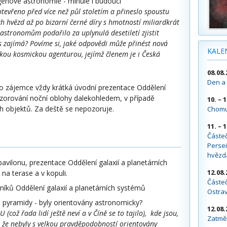
tgenové astronomie - minulé i budoucí
tevřeno před více než půl stoletím a přineslo spoustu
h hvězd až po bizarní černé díry s hmotností miliardkrát
 astronomům podařilo za uplynulá desetiletí zjistit
s zajímá? Povíme si, jaké odpovědi může přinést nová
KALE
ou kosmickou agenturou, jejímž členem je i Česká
08.08.
Den a 
ro zájemce vždy krátká úvodní prezentace Oddělení
ozorování noční oblohy dalekohledem, v případě
10. – 
 objektů. Za deště se nepozoruje.
Chomu
11. – 
Částe
Persei
hvězd
avilonu, prezentace Oddělení galaxií a planetárních
12.08.
na terase a v kopuli.
Částeč
níků Oddělení galaxií a planetárních systémů
Ostra
ké pyramidy - byly orientovány astronomicky?
12.08.
(což řada lidí ještě neví a v Číně se to tajilo), kde jsou,
Zatměn
é, že nebyly s velkou pravděpodobností orientovány