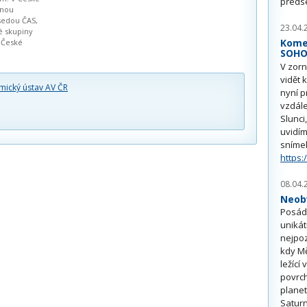
předs
mnou
sedou ČAS,
23.04.
 skupiny
Kome
 České
SOH
V zorn
vidět 
mický ústav AV ČR
nyní p
vzdále
Slunci
uvidím
sníme
https:
08.04.
Neobv
Posádk
unikát
nejpoz
kdy Mě
ležící
povrch
planet
Saturn