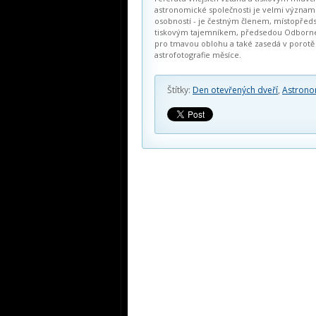
astronomické společnosti je velmi význa
osobností - je čestným členem, místopřed
tiskovým tajemníkem, předsedou Odborné
pro tmavou oblohu a také zasedá v porotě
astrofotografie měsíce.
Štítky:
Den otevřených dveří
,
Astrono