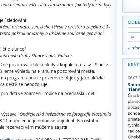
rnou orientaci vůči světovým stranám. Jak tedy a čím byly
její sledování
ODBĚ
určení orientace zemského tělesa v prostoru zlepšila o 3-
é tento pokrok umožnily a ukážeme současné geovědní
» info
ilétlo slunce?
oucnosti dráhy Slunce v naší Galaxii.
né pozorovat dalekohledy z kopule a terasy - Slunce
KRÁT
užijeme výhledu na Prahu na pozorování města.
u na programu pouze pozemské objekty jako ukázka
06.07.
Za deště se nepozoruje.
Sním
Tian
pro děti ve znamení "rodiče na přednášku, děti
Čína k
plane
dočas
sonda
 výstava "
Ondřejovská hvězdárna ve fotografii Vlastimila
přilet
3.11. dopoledne je nutné se objednat. Na ostatní
rychlo
le rezervaci vám můžeme zajistit.
radiot
Čínské
han@astro.cz
, tel: 226 258 411, 737 322 815. Další