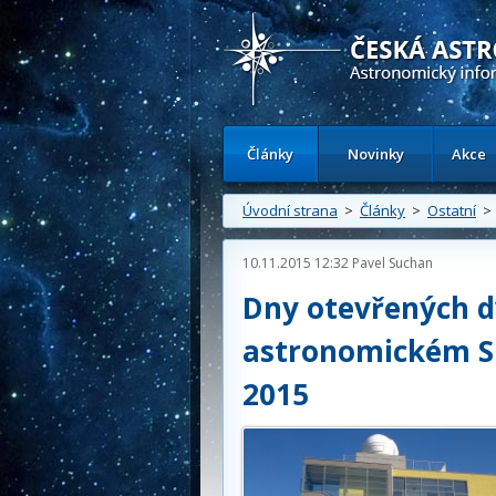
Česká astronomická společnost - Inform
Články
Novinky
Akce
Úvodní strana
>
Články
>
Ostatní
> 
10.11.2015 12:32
Pavel Suchan
Dny otevřených d
astronomickém Spo
2015