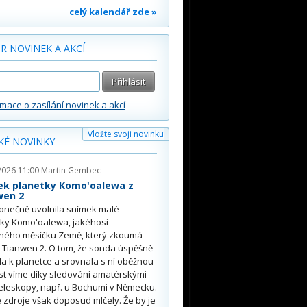
celý kalendář zde »
R NOVINEK A AKCÍ
rmace o zasílání novinek a akcí
Vložte svoji novinku
KÉ NOVINKY
2026 11:00
Martin Gembec
ek planetky Komo'oalewa z
wen 2
onečně uvolnila snímek malé
tky Komo'oalewa, jakéhosi
ného měsíčku Země, který zkoumá
 Tianwen 2. O tom, že sonda úspěšně
ěla k planetce a srovnala s ní oběžnou
st víme díky sledování amatérskými
eleskopy, např. u Bochumi v Německu.
 zdroje však doposud mlčely. Že by je