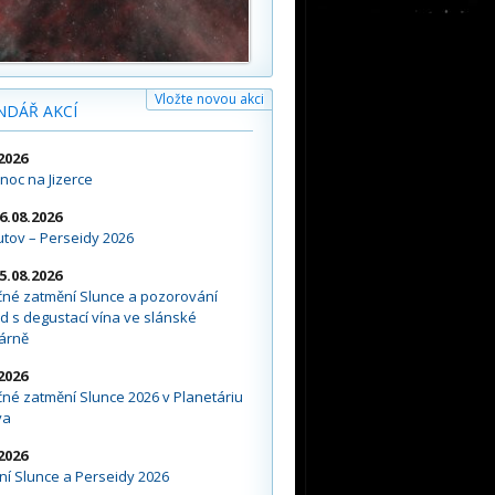
Vložte novou akci
NDÁŘ AKCÍ
2026
noc na Jizerce
16.08.2026
tov – Perseidy 2026
15.08.2026
čné zatmění Slunce a pozorování
d s degustací vína ve slánské
árně
2026
né zatmění Slunce 2026 v Planetáriu
va
2026
í Slunce a Perseidy 2026