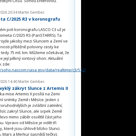
edkyní ČASu Soňou Ehlerovou.
2026 20:34
Martin Gembec
ta C/2025 R3 v koronografu
O
ém poli koronografu LASCO C3 už je
kometa C/2025 R3 (PanSTARRS). Ta
rojde jakoby mezi Sluncem a Zemí ve
nosti přibližně poloviny cesty ke
, tedy 75 mil. km. Můžeme očekávat, že
e její pěkný iontový ohon. Aktuální
k zde:
//soho.nascom.nasa.gov/data/realtime/c3/512/
2026 14:40
Martin Gembec
yklý zákryt Slunce z Artemis II
a mise Artemis II posílá na Zemi
ní snímky Země i Měsíce. Jeden z
oruhodnějších je zvláštní zatmění,
síc zakryl Slunce, ale srpek Země
 vlevo mimo záběr osvětlil část jeho
u. Vpravo od Měsíce je vidět tři
y, které jsou úhlově blízko Slunci.
, Mars a Merkur (jasnější tečky).