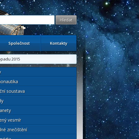
Společnost
Kontakty
topadu 2015
y
onautika
ční soustava
dy
anety
ený vesmír
lné znečištění