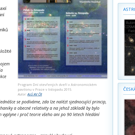
axií
ASTR
ání
níků
složité
pojem
la
akce
Program Dní otevřených dveří v Astronomickém
ČESK
pavilonu v Praze v listopadu 2015.
Autor:
AsÚ AV ČR
ednášce se podíváme, zda lze nalézt sjednocující princip,
haniky a obecné relativity a na jehož základě by bylo
 vyplyne i proč teorie všeho ani po 90 letech hledání