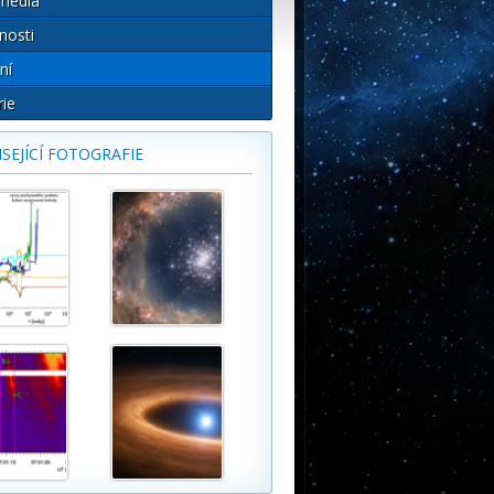
média
nosti
ní
rie
SEJÍCÍ FOTOGRAFIE