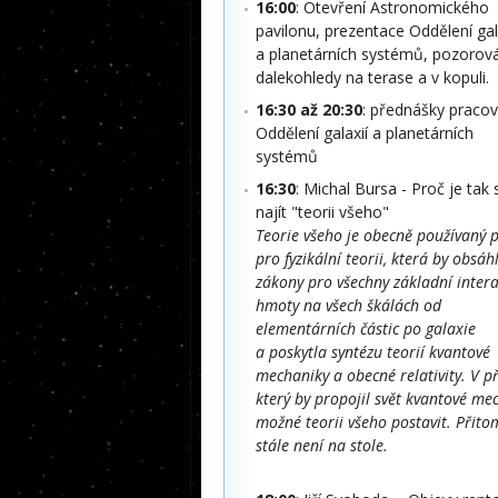
16:00
: Otevření Astronomického
pavilonu, prezentace Oddělení gal
a planetárních systémů, pozorov
dalekohledy na terase a v kopuli.
16:30 až 20:30
: přednášky pracov
Oddělení galaxií a planetárních
systémů
16:30
: Michal Bursa - Proč je tak 
najít "teorii všeho"
Teorie všeho je obecně používaný 
pro fyzikální teorii, která by obsáh
zákony pro všechny základní inter
hmoty na všech škálách od
elementárních částic po galaxie
a poskytla syntézu teorií kvantové
mechaniky a obecné relativity. V př
který by propojil svět kvantové mec
možné teorii všeho postavit. Přitom
stále není na stole.