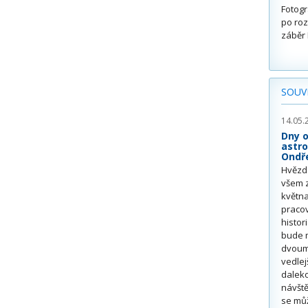
Fotogr
po roz
záběr 
SOUVI
14.05.
Dny o
astr
Ondře
Hvězd
všem z
května
pracov
histo
bude m
dvoum
vedlej
daleko
návště
se můž