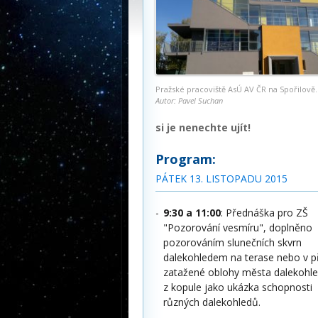
Pražské pracoviště AsÚ AV ČR na Spořilově.
Autor: Pavel Suchan
si je nenechte ujít!
Program:
PÁTEK 13. LISTOPADU 2015
9:30 a 11:00
: Přednáška pro ZŠ
"Pozorování vesmíru", doplněno
pozorováním slunečních skvrn
dalekohledem na terase nebo v p
zatažené oblohy města dalekohl
z kopule jako ukázka schopnosti
různých dalekohledů.