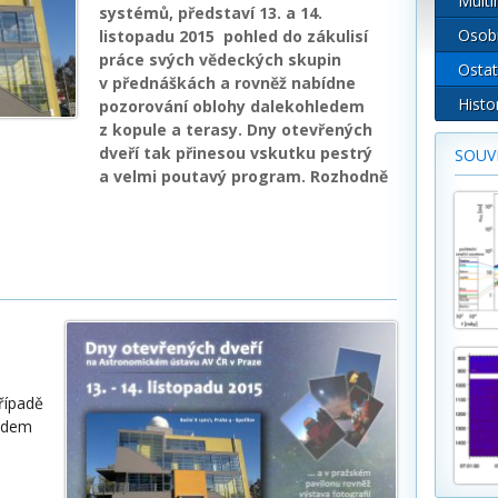
Multi
systémů, představí 13. a 14.
Osob
listopadu 2015 pohled do zákulisí
práce svých vědeckých skupin
Ostat
v přednáškách a rovněž nabídne
Histo
pozorování oblohy dalekohledem
z kopule a terasy. Dny otevřených
dveří tak přinesou vskutku pestrý
SOUVI
a velmi poutavý program. Rozhodně
řípadě
edem