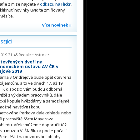
afie z mise najdete v
odkazu na Flickr
,
kliknutí novinky uvidíte zmiňovaný
Měsíce.
více novinek »
SEJÍCÍ
2019 21:45
Redakce Astro.cz
tevřených dveří na
onomickém ústavu AV ČR v
jově 2019
árna v Ondřejově bude opět otevřena
ájemcům, a to ve dnech 17. až 19.
. K dispozici vám budou odborná
iště s výkladem pracovníků, dále
rické kopule hvězdárny a samozřejmě
ožné navštívit i kopuli
etrového Perkova dalekohledu nebo
ší pracoviště 65cm Mayerova
hledu. Vřele můžeme doporučit též
vu muzea V. Šfaříka a podle počasí
ete těšit i na pozorování oblohy.