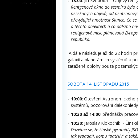
18:00
: Jiří Svoboda - Objevy ren
Rentgenové okno do vesmíru bylo o
nečekaných objevů, od neutronovýc
převyšující hmotnost Slunce. Co se
o těchto objektech a co dalšího ná
rentgenové mise plánovaná Evropsk
republika.
A dále následuje až do 22 hodin p
galaxií a planetárních systémů a p
zatažené oblohy pouze pozemských
SOBOTA 14
. LISTOPADU 2015
10:00
: Otevření Astronomického p
systémů, pozorování dalekohledy 
10:30 až 14:00
: přednášky pracov
10:30
: Jaroslav Klokočník - Číns
Dozvíme se, že čínské pyramidy JSOU 
jak vypadají, komu "patřily" a tak