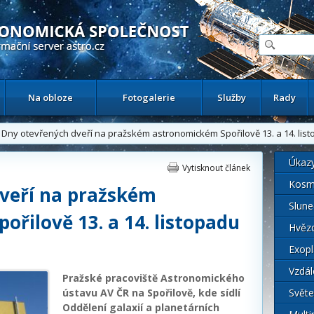
ační astronomický server
Na obloze
Fotogalerie
Služby
Rady
Dny otevřených dveří na pražském astronomickém Spořilově 13. a 14. lis
Úkaz
Vytisknout článek
Kosm
veří na pražském
Slune
řilově 13. a 14. listopadu
Hvěz
Exopl
Vzdál
Pražské pracoviště Astronomického
ústavu AV ČR na Spořilově, kde sídlí
Světe
Oddělení galaxií a planetárních