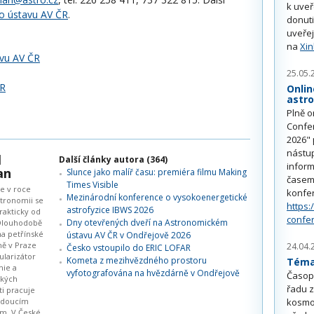
k uve
 ústavu AV ČR
.
donuti
uveřej
na
Xi
vu AV ČR
25.05.
ČR
Onlin
astr
Plně o
Confe
2026" 
nástu
l
Další články autora (364)
inform
an
Slunce jako malíř času: premiéra filmu Making
časem 
Times Visible
se v roce
konfe
Mezinárodní konference o vysokoenergetické
stronomii se
https:
astrofyzice IBWS 2026
rakticky od
confe
Dny otevřených dveří na Astronomickém
 Dlouhodobě
na petřínské
ústavu AV ČR v Ondřejově 2026
ě v Praze
24.04.
Česko vstoupilo do ERIC LOFAR
ularizátor
Kometa z mezihvězdného prostoru
Téma 
mie a
vyfotografována na hvězdárně v Ondřejově
Časop
ckých
řadu z
ti pracuje
kosmo
edoucím
ím. V České