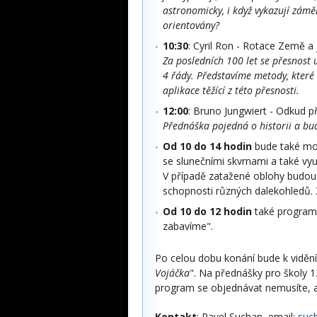
astronomicky, i když vykazují zámě
orientovány?
10:30
: Cyril Ron - Rotace Země a 
Za posledních 100 let se přesnost 
4 řády. Představíme metody, kter
aplikace těžící z této přesnosti.
12:00
: Bruno Jungwiert - Odkud př
Přednáška pojedná o historii a bud
Od 10 do 14 hodin
bude také mož
se slunečními skvrnami a také vy
V případě zatažené oblohy budo
schopnosti různých dalekohledů. 
Od 10 do 12 hodin
také program 
zabavíme".
Po celou dobu konání bude k vidění
Vojáčka
". Na přednášky pro školy 1
program se objednávat nemusíte, a
Kontakt
: Pavel Suchan, email:
suc