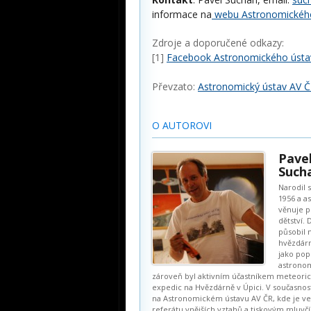
informace na
webu Astronomického
Zdroje a doporučené odkazy:
[1]
Facebook Astronomického ústa
Převzato:
Astronomický ústav AV 
O AUTOROVI
Pave
Such
Narodil 
1956 a a
věnuje p
dětství.
působil 
hvězdárn
jako pop
astrono
zároveň byl aktivním účastníkem meteori
expedic na Hvězdárně v Úpici. V současnos
na Astronomickém ústavu AV ČR, kde je v
referátu vnějších vztahů a tiskovým mluvč