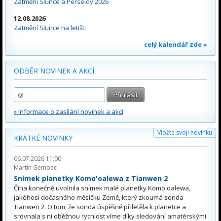
Zatmění Slunce a Perseidy 2026
12.08.2026
Zatmění Slunce na letišti
celý kalendář zde »
ODBĚR NOVINEK A AKCÍ
» informace o zasílání novinek a akcí
Vložte svoji novinku
KRÁTKÉ NOVINKY
06.07.2026 11:00
Martin Gembec
Snímek planetky Komo'oalewa z Tianwen 2
Čína konečně uvolnila snímek malé planetky Komo'oalewa,
jakéhosi dočasného měsíčku Země, který zkoumá sonda
Tianwen 2. O tom, že sonda úspěšně přiletěla k planetce a
srovnala s ní oběžnou rychlost víme díky sledování amatérskými