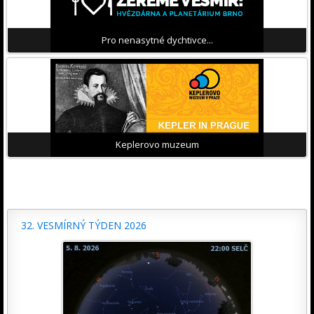
Pro nenasytné dychtivce...
Keplerovo muzeum
32. VESMÍRNÝ TÝDEN 2026