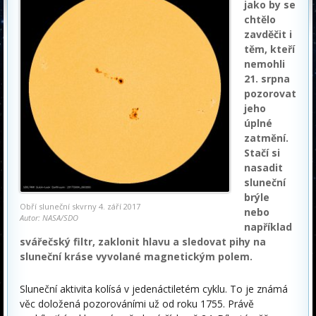
jako by se
chtělo
zavděčit i
těm, kteří
nemohli
21. srpna
pozorovat
jeho
úplné
zatmění.
Stačí si
nasadit
sluneční
brýle
Obří sluneční skvrny 4. září 2017
nebo
Autor: NASA/SDO
například
svářečský filtr, zaklonit hlavu a sledovat pihy na
sluneční kráse vyvolané magnetickým polem.
Sluneční aktivita kolísá v jedenáctiletém cyklu. To je známá
věc doložená pozorováními už od roku 1755. Právě