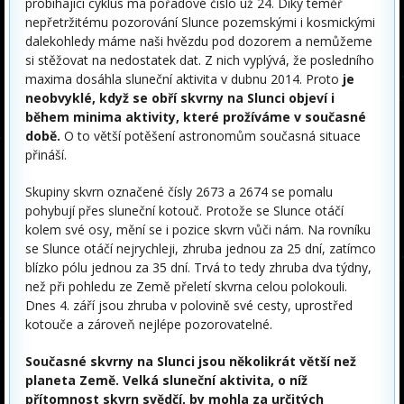
probíhající cyklus má pořadové číslo už 24. Díky téměř
nepřetržitému pozorování Slunce pozemskými i kosmickými
dalekohledy máme naši hvězdu pod dozorem a nemůžeme
si stěžovat na nedostatek dat. Z nich vyplývá, že posledního
maxima dosáhla sluneční aktivita v dubnu 2014. Proto
je
neobvyklé, když se obří skvrny na Slunci objeví i
během minima aktivity, které prožíváme v současné
době.
O to větší potěšení astronomům současná situace
přináší.
Skupiny skvrn označené čísly 2673 a 2674 se pomalu
pohybují přes sluneční kotouč. Protože se Slunce otáčí
kolem své osy, mění se i pozice skvrn vůči nám. Na rovníku
se Slunce otáčí nejrychleji, zhruba jednou za 25 dní, zatímco
blízko pólu jednou za 35 dní. Trvá to tedy zhruba dva týdny,
než při pohledu ze Země přeletí skvrna celou polokouli.
Dnes 4. září jsou zhruba v polovině své cesty, uprostřed
kotouče a zároveň nejlépe pozorovatelné.
Současné skvrny na Slunci jsou několikrát větší než
planeta Země. Velká sluneční aktivita, o níž
přítomnost skvrn svědčí, by mohla za určitých