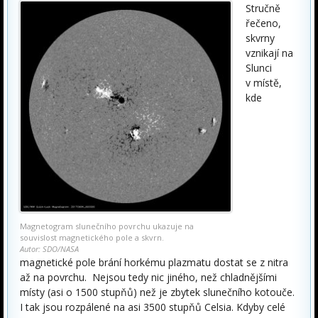
Stručně
řečeno,
skvrny
vznikají na
Slunci
v místě,
kde
Magnetogram slunečního povrchu ukazuje na
souvislost magnetického pole a skvrn.
Autor: SDO/NASA
magnetické pole brání horkému plazmatu dostat se z nitra
až na povrchu. Nejsou tedy nic jiného, než chladnějšími
místy (asi o 1500 stupňů) než je zbytek slunečního kotouče.
I tak jsou rozpálené na asi 3500 stupňů Celsia. Kdyby celé