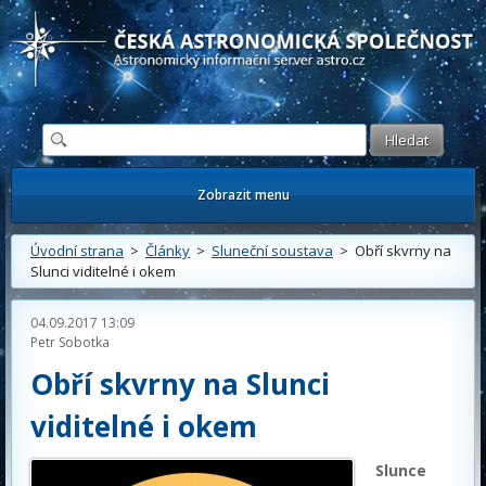
Česká astronomická společnost - Informační astronomický server
Zobrazit menu
Úvodní strana
>
Články
>
Sluneční soustava
> Obří skvrny na
Slunci viditelné i okem
04.09.2017 13:09
Petr Sobotka
Obří skvrny na Slunci
viditelné i okem
Slunce