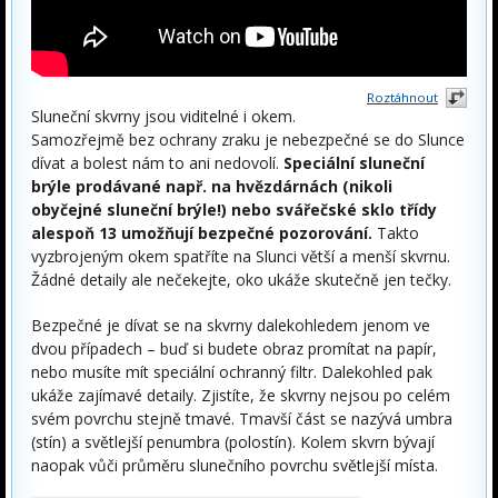
Roztáhnout
Sluneční skvrny jsou viditelné i okem.
Samozřejmě bez ochrany zraku je nebezpečné se do Slunce
dívat a bolest nám to ani nedovolí.
Speciální sluneční
brýle prodávané např. na hvězdárnách (nikoli
obyčejné sluneční brýle!) nebo svářečské sklo třídy
alespoň 13 umožňují bezpečné pozorování.
Takto
vyzbrojeným okem spatříte na Slunci větší a menší skvrnu.
Žádné detaily ale nečekejte, oko ukáže skutečně jen tečky.
Bezpečné je dívat se na skvrny dalekohledem jenom ve
dvou případech – buď si budete obraz promítat na papír,
nebo musíte mít speciální ochranný filtr. Dalekohled pak
ukáže zajímavé detaily. Zjistíte, že skvrny nejsou po celém
svém povrchu stejně tmavé. Tmavší část se nazývá umbra
(stín) a světlejší penumbra (polostín). Kolem skvrn bývají
naopak vůči průměru slunečního povrchu světlejší místa.