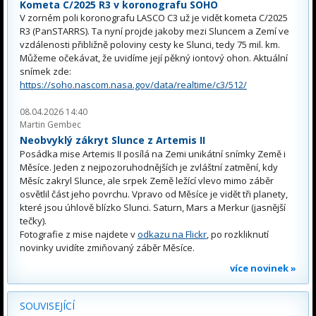
Kometa C/2025 R3 v koronografu SOHO
V zorném poli koronografu LASCO C3 už je vidět kometa C/2025
R3 (PanSTARRS). Ta nyní projde jakoby mezi Sluncem a Zemí ve
vzdálenosti přibližně poloviny cesty ke Slunci, tedy 75 mil. km.
Můžeme očekávat, že uvidíme její pěkný iontový ohon. Aktuální
snímek zde:
https://soho.nascom.nasa.gov/data/realtime/c3/512/
08.04.2026 14:40
Martin Gembec
Neobvyklý zákryt Slunce z Artemis II
Posádka mise Artemis II posílá na Zemi unikátní snímky Země i
Měsíce. Jeden z nejpozoruhodnějších je zvláštní zatmění, kdy
Měsíc zakryl Slunce, ale srpek Země ležící vlevo mimo záběr
osvětlil část jeho povrchu. Vpravo od Měsíce je vidět tři planety,
které jsou úhlově blízko Slunci. Saturn, Mars a Merkur (jasnější
tečky).
Fotografie z mise najdete v
odkazu na Flickr
, po rozkliknutí
novinky uvidíte zmiňovaný záběr Měsíce.
více novinek »
SOUVISEJÍCÍ