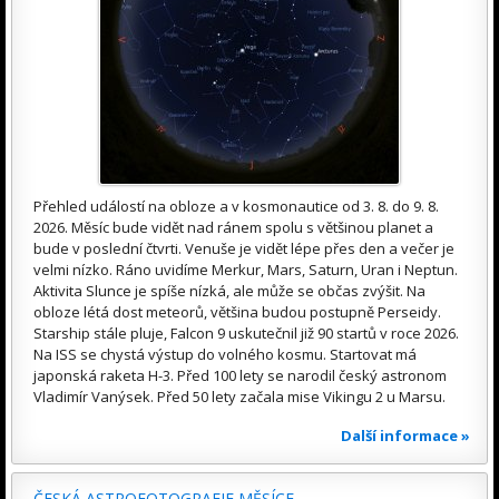
Přehled událostí na obloze a v kosmonautice od 3. 8. do 9. 8.
2026. Měsíc bude vidět nad ránem spolu s většinou planet a
bude v poslední čtvrti. Venuše je vidět lépe přes den a večer je
velmi nízko. Ráno uvidíme Merkur, Mars, Saturn, Uran i Neptun.
Aktivita Slunce je spíše nízká, ale může se občas zvýšit. Na
obloze létá dost meteorů, většina budou postupně Perseidy.
Starship stále pluje, Falcon 9 uskutečnil již 90 startů v roce 2026.
Na ISS se chystá výstup do volného kosmu. Startovat má
japonská raketa H-3. Před 100 lety se narodil český astronom
Vladimír Vanýsek. Před 50 lety začala mise Vikingu 2 u Marsu.
Další informace »
ČESKÁ ASTROFOTOGRAFIE MĚSÍCE