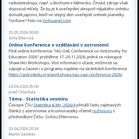
radioteleskopy, např. u Bochumi v Německu. Čínské zdroje však
doposud mlčely. Že by je k uveřejnění alespoň nějakého snímku
donutili Japonci, kteří ve stejný den uveřejnili snímek planetky
Torifune? Foto na
Xinhuanet.com
.
25.05.2026 00:00
Soňa Ehlerová
Online konference o vzdělávání v astronomii
Plně online konference "IAU OAE Conference on Astronomy for
Education 2026" proběhne 17.-20.11.2026; jedná se nástupce
Shaw-IAU Workshops. Více informací o účasti, možnosti se
zapojit a časem i o programu najdete na stránkách konference
https://astro4edu.org/workshops/iau-oae-conference-2026/
.
24.04.2026 05:00
Josef Chlachula
Téma - Statistika vesmíru
Časopis ČSU
Statistika & My 2026/4
přináší řadu zajímavých
článků z astronomie a kosmonautiky včetně
rozhovoru
s
předsedkyní ČASu Soňou Ehlerovou.
23.04.2026 20:34
Martin Gembec