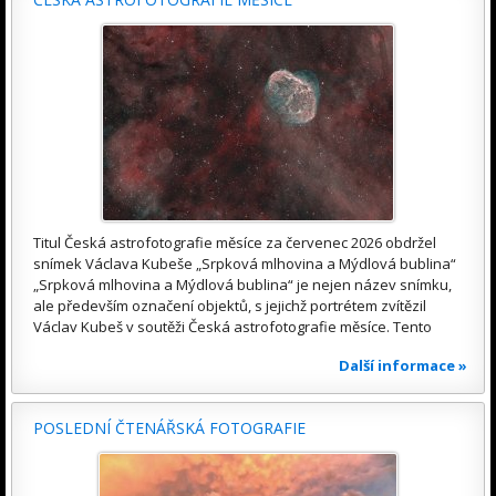
Titul Česká astrofotografie měsíce za červenec 2026 obdržel
snímek Václava Kubeše „Srpková mlhovina a Mýdlová bublina“
„Srpková mlhovina a Mýdlová bublina“ je nejen název snímku,
ale především označení objektů, s jejichž portrétem zvítězil
Václav Kubeš v soutěži Česká astrofotografie měsíce. Tento
Další informace »
POSLEDNÍ ČTENÁŘSKÁ FOTOGRAFIE