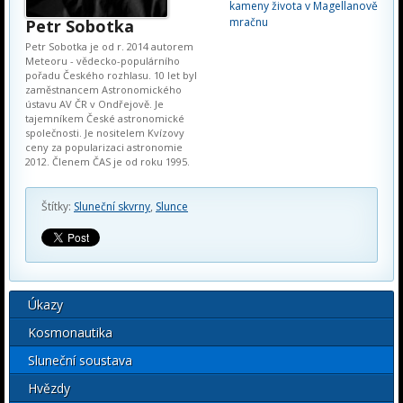
kameny života v Magellanově
mračnu
Petr Sobotka
Petr Sobotka je od r. 2014 autorem
Meteoru - vědecko-populárního
pořadu Českého rozhlasu. 10 let byl
zaměstnancem Astronomického
ústavu AV ČR v Ondřejově. Je
tajemníkem České astronomické
společnosti. Je nositelem Kvízovy
ceny za popularizaci astronomie
2012. Členem ČAS je od roku 1995.
Štítky:
Sluneční skvrny
,
Slunce
Úkazy
Kosmonautika
Sluneční soustava
Hvězdy