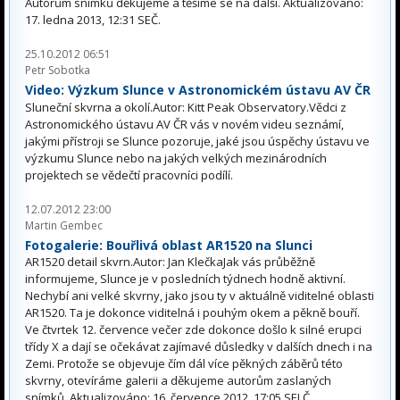
Autorům snímků děkujeme a těšíme se na další. Aktualizováno:
17. ledna 2013, 12:31 SEČ.
25.10.2012 06:51
Petr Sobotka
Video: Výzkum Slunce v Astronomickém ústavu AV ČR
Sluneční skvrna a okolí.Autor: Kitt Peak Observatory.Vědci z
Astronomického ústavu AV ČR vás v novém videu seznámí,
jakými přístroji se Slunce pozoruje, jaké jsou úspěchy ústavu ve
výzkumu Slunce nebo na jakých velkých mezinárodních
projektech se vědečtí pracovníci podílí.
12.07.2012 23:00
Martin Gembec
Fotogalerie: Bouřlivá oblast AR1520 na Slunci
AR1520 detail skvrn.Autor: Jan KlečkaJak vás průběžně
informujeme, Slunce je v posledních týdnech hodně aktivní.
Nechybí ani velké skvrny, jako jsou ty v aktuálně viditelné oblasti
AR1520. Ta je dokonce viditelná i pouhým okem a pěkně bouří.
Ve čtvrtek 12. července večer zde dokonce došlo k silné erupci
třídy X a dají se očekávat zajímavé důsledky v dalších dnech i na
Zemi. Protože se objevuje čím dál více pěkných záběrů této
skvrny, otevíráme galerii a děkujeme autorům zaslaných
snímků. Aktualizováno: 16. července 2012, 17:05 SELČ.