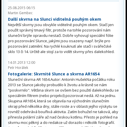
25.08.2015 06:15
Martin Gembec
Další skvrna na Slunci viditelná pouhým okem
Největší skvrny jsou obvykle viditelné pouhým okem. Stačí jen
použít správný tmavý filtr, protože na tohle pozorování nám
sluneční brýle opravdu nestačí. Dobře vyhovují speciální fólie
pro pozorování Slunce, jakými jsou osazeny např. brýle pro
pozorování zatmění. Na rychlé kouknutí ale stačí i svářečské
sklo 13 či 14. Určitě ale stojí za to vidět skvrny přes dalekohled.
14.01.2013 12:00
Petr Horálek
Fotogalerie: Skvrnité Slunce a skvrna AR1654
Sluneční skvrna AR 1654.Autor: Antonín HušekNa počátku roku
2013 se Slunce jakoby probudilo k životu a krásně se nám
"poskvrnilo". Většina skvrn se ovšem bez použití dalekohledu se
speciálním filtrem (nebo projekcí) pozorovat nedá. Až na jednu.
Skupina AR1654, která se objevila na východním slunečním
okraji před několika dny, stále roste a v oblasti jejího výskytu se
rovněž odehrává bouřlivá aktivita. Zatím bohužel ne taková, aby
přinesla polární záře až nad českou kotlinu. Přesto je pohled na
skvrnu moc pěkný a do redakce už dorazilo i několik fotografií.