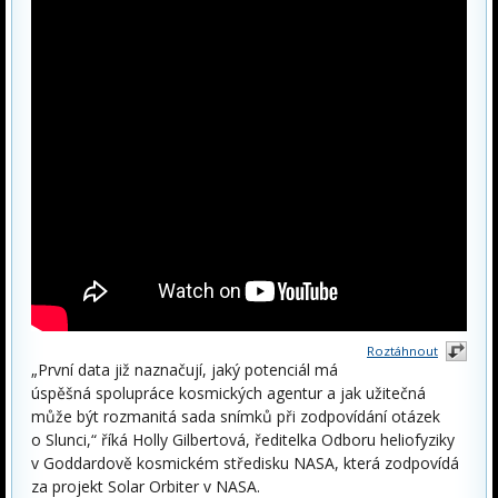
Roztáhnout
„První data již naznačují, jaký potenciál má
úspěšná spolupráce kosmických agentur a jak užitečná
může být rozmanitá sada snímků při zodpovídání otázek
o Slunci,“ říká Holly Gilbertová, ředitelka Odboru heliofyziky
v Goddardově kosmickém středisku NASA, která zodpovídá
za projekt Solar Orbiter v NASA.