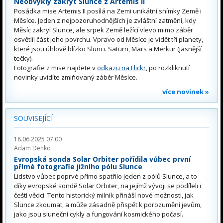
Neobvyklý zákryt Slunce z Artemis II
Posádka mise Artemis II posílá na Zemi unikátní snímky Země i
Měsíce. Jeden z nejpozoruhodnějších je zvláštní zatmění, kdy
Měsíc zakryl Slunce, ale srpek Země ležící vlevo mimo záběr
osvětlil část jeho povrchu. Vpravo od Měsíce je vidět tři planety,
které jsou úhlově blízko Slunci. Saturn, Mars a Merkur (jasnější
tečky).
Fotografie z mise najdete v
odkazu na Flickr
, po rozkliknutí
novinky uvidíte zmiňovaný záběr Měsíce.
více novinek »
SOUVISEJÍCÍ
18.06.2025 07:00
Adam Denko
Evropská sonda Solar Orbiter pořídila vůbec první
přímé fotografie jižního pólu Slunce
Lidstvo vůbec poprvé přímo spatřilo jeden z pólů Slunce, a to
díky evropské sondě Solar Orbiter, na jejímž vývoji se podíleli i
čeští vědci. Tento historický milník přináší nové možnosti, jak
Slunce zkoumat, a může zásadně přispět k porozumění jevům,
jako jsou sluneční cykly a fungování kosmického počasí.