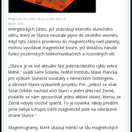
Magmetické pole na povrchu Slunce
Autor: ESA
energetických částic, jež znásobují intenzitu slunečního
větru, který ze Slunce neustále plyne do okolního vesmíru.
Když tyto částice proniknou do magnetosféry naší planety,
mohou vyvolávat magnetické bouře, jež dokážou narušit
funkci pozemských telekomunikačních a rozvodných sítí.
„Slunce je ve své aktuální fázi jedenáctiletého cyklu velice
klidné,“ uvádí Sami Solanki, ředitel Institutu Maxe Plancka
pro výzkum Sluneční soustavy v německém Göttingenu
a zároveň hlavní výzkumník projektu PHI. „Jelikož se však
Solar Orbiter nachází vůči Slunci v jiném úhlu než Země,
podařilo se nám zpozorovat jednu aktivní oblast, kterou ze
Země nebylo možné spatřit. To je novinka. Nikdy předtím
jsme nebyli schopni měřit magnetické pole na odvrácené
straně Slunce.“
Magnetogramy, které ukazují měnící se sílu magnetických