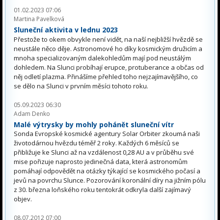
01.02.2023 07:06
Martina Pavelková
Sluneční aktivita v lednu 2023
Přestože to okem obvykle není vidět, na naší nejbližší hvězdě se
neustále něco děje. Astronomové ho díky kosmickým družicím a
mnoha specializovaným dalekohledům mají pod neustálým
dohledem. Na Slunci probíhají erupce, protuberance a občas od
něj odletí plazma. Přinášíme přehled toho nejzajímavějšího, co
se dělo na Slunci v prvním měsíci tohoto roku.
05.09.2023 06:30
Adam Denko
Malé výtrysky by mohly pohánět sluneční vítr
Sonda Evropské kosmické agentury Solar Orbiter zkoumá naši
životodárnou hvězdu téměř 2 roky. Každých 6 měsíců se
přibližuje ke Slunci až na vzdálenost 0,28 AU a v průběhu své
mise pořizuje naprosto jedinečná data, která astronomům
pomáhají odpovědět na otázky týkající se kosmického počasí a
jevů na povrchu Slunce. Pozorování koronální díry na jižním pólu
z 30. března loňského roku tentokrát odkryla další zajímavý
objev.
08.07.2012 07:00