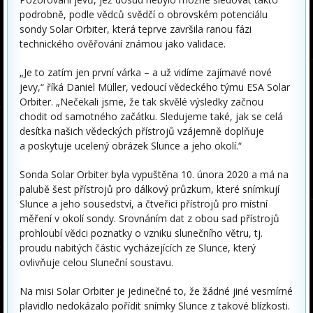
podrobně, podle vědců svědčí o obrovském potenciálu
sondy Solar Orbiter, která teprve završila ranou fázi
technického ověřování známou jako validace.
„Je to zatím jen první várka – a už vidíme zajímavé nové
jevy,“ říká Daniel Müller, vedoucí vědeckého týmu ESA Solar
Orbiter. „Nečekali jsme, že tak skvělé výsledky začnou
chodit od samotného začátku. Sledujeme také, jak se celá
desítka našich vědeckých přístrojů vzájemně doplňuje
a poskytuje ucelený obrázek Slunce a jeho okolí.“
Sonda Solar Orbiter byla vypuštěna 10. února 2020 a má na
palubě šest přístrojů pro dálkový průzkum, které snímkují
Slunce a jeho sousedství, a čtveřici přístrojů pro místní
měření v okolí sondy. Srovnáním dat z obou sad přístrojů
prohloubí vědci poznatky o vzniku slunečního větru, tj.
proudu nabitých částic vycházejících ze Slunce, který
ovlivňuje celou Sluneční soustavu.
Na misi Solar Orbiter je jedinečné to, že žádné jiné vesmírné
plavidlo nedokázalo pořídit snímky Slunce z takové blízkosti.