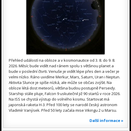
Přehled událostí na obloze a v kosmonautice od 3. 8. do 9. 8.
2026. Měsíc bude vidět nad ránem spolu s většinou planet a
bude v poslední čtvrti. Venuše je vidět lépe přes den a večer je
velmi nízko. Ráno uvidíme Merkur, Mars, Saturn, Uran i Neptun.
Aktivita Slunce je spíše nízká, ale může se občas zvýšit. Na
obloze létá dost meteorů, většina budou postupně Perseidy.
Starship stále pluje, Falcon 9 uskutečnil již 90 startů v roce 2026.
Na ISS se chystá výstup do volného kosmu. Startovat má
japonská raketa H-3. Před 100 lety se narodil český astronom
Vladimír Vanýsek. Před 50 lety začala mise Vikingu 2 u Marsu.
Další informace »