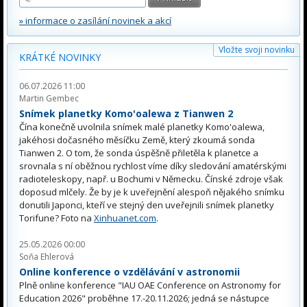
» informace o zasílání novinek a akcí
Vložte svoji novinku
KRÁTKÉ NOVINKY
06.07.2026 11:00
Martin Gembec
Snímek planetky Komo'oalewa z Tianwen 2
Čína konečně uvolnila snímek malé planetky Komo'oalewa,
jakéhosi dočasného měsíčku Země, který zkoumá sonda
Tianwen 2. O tom, že sonda úspěšně přiletěla k planetce a
srovnala s ní oběžnou rychlost víme díky sledování amatérskými
radioteleskopy, např. u Bochumi v Německu. Čínské zdroje však
doposud mlčely. Že by je k uveřejnění alespoň nějakého snímku
donutili Japonci, kteří ve stejný den uveřejnili snímek planetky
Torifune? Foto na
Xinhuanet.com
.
25.05.2026 00:00
Soňa Ehlerová
Online konference o vzdělávání v astronomii
Plně online konference "IAU OAE Conference on Astronomy for
Education 2026" proběhne 17.-20.11.2026; jedná se nástupce