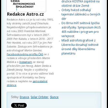
družice KOSTKA úspěšně na
oběžné dráze Země
Orbity hvězd odhalují
Redakce Astro.cz
tajemství záblesků u černých
děr
Redakce Astro.cz je tu od roku 1995,
Do Brna míří světová špička
kdy stránky založil
Josef Chlachula
.
Nejaktivnějším přispěvovatelem je
astrofyziky. Sympozium IAUS
od roku 2003
František Martinek
.
405 nabídne i program pro
Šéfredaktorem byl v letech 2007 -
veřejnost
2009
Petr Kubala
, v letech 2010 - 2017
Mladí astrofotografové z
Petr Horálek
, od roku 2017 je jím
Petr
Liberecka dosahují světové
Sobotka
. Zástupcem šéfredaktora je
úrovně díky libereckému
astrofotograf
Martin Gembec
.
planetáriu
Facebookovému profilu ČAS
se z
redakce věnuje především
Martin
Mašek
a o
Instagram
se starají
především
Jan Herzig
,
Adam Denko
a
Zdeněk Jánský
. Nejde o výdělečný
portál. O to více si proto vážíme Vaší
spolupráce! Kontakty na členy
redakce najdete na
samostatné
stránce
.
Štítky:
Erupce
,
Solar Orbiter
,
Slunce