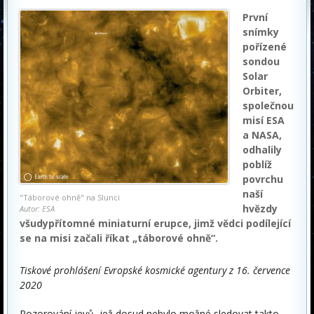
První
snímky
pořízené
sondou
Solar
Orbiter,
společnou
misí ESA
a NASA,
odhalily
poblíž
povrchu
naší
"Táborové ohně" na Slunci
hvězdy
Autor: ESA
všudypřítomné miniaturní erupce, jimž vědci podílející
se na misi začali říkat „táborové ohně“.
Tiskové prohlášení Evropské kosmické agentury z 16. července
2020
Pozorování jevů, jež dosud nebylo možné sledovat takto