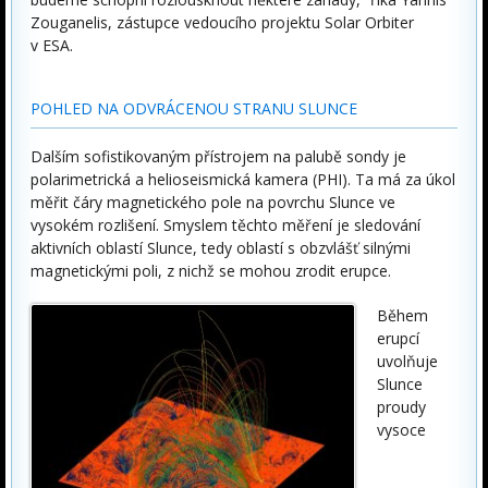
Zouganelis, zástupce vedoucího projektu Solar Orbiter
v ESA.
POHLED NA ODVRÁCENOU STRANU SLUNCE
Dalším sofistikovaným přístrojem na palubě sondy je
polarimetrická a helioseismická kamera (PHI). Ta má za úkol
měřit čáry magnetického pole na povrchu Slunce ve
vysokém rozlišení. Smyslem těchto měření je sledování
aktivních oblastí Slunce, tedy oblastí s obzvlášť silnými
magnetickými poli, z nichž se mohou zrodit erupce.
Během
erupcí
uvolňuje
Slunce
proudy
vysoce