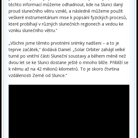
těchto informací můžeme odhadnout, kde na Slunci daný
proud slunečního větru vznikl, a následně můžeme použít
veškeré instrumentárium mise k popsání fyzických procesů,
které probíhají v různých slunečních regionech a vedou ke
vzniku slunečního větru.“
„Všichni jsme těmito prvotními snímky nadšeni – a to je
teprve začátek,“ dodává Daniel. „Solar Orbiter zahájil velké
turné po vnitřní části Sluneční soustavy a během méně než
dvou let se ke Slunci dostane ještě o mnoho blíže. Přiblíží se
k němu až na 42 milionů kilometrů. To je skoro čtvrtina
vzdálenosti Země od Slunce.“