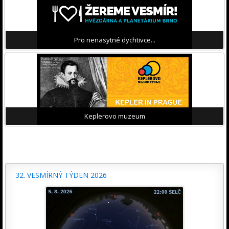
Pro nenasytné dychtivce...
Keplerovo muzeum
32. VESMÍRNÝ TÝDEN 2026