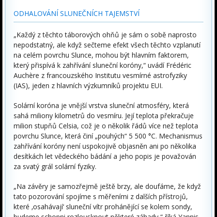
ODHALOVÁNÍ SLUNEČNÍCH TAJEMSTVÍ
„Každý z těchto táborových ohňů je sám o sobě naprosto
nepodstatný, ale když sečteme efekt všech těchto vzplanutí
na celém povrchu Slunce, mohou být hlavním faktorem,
který přispívá k zahřívání sluneční koróny,“ uvádí Frédéric
Auchère z francouzského Institutu vesmírné astrofyziky
(IAS), jeden z hlavních výzkumníků projektu EUI.
Solární koróna je vnější vrstva sluneční atmosféry, která
sahá miliony kilometrů do vesmíru. Její teplota překračuje
milion stupňů Celsia, což je o několik řádů více než teplota
povrchu Slunce, která činí „pouhých“ 5 500 °C. Mechanismus
zahřívání koróny není uspokojivě objasněn ani po několika
desítkách let vědeckého bádání a jeho popis je považován
za svatý grál solární fyziky.
„Na závěry je samozřejmě ještě brzy, ale doufáme, že když
tato pozorování spojíme s měřeními z dalších přístrojů,
které ‚osahávají‘ sluneční vítr prohánějící se kolem sondy,
budeme schopni rozlousknout některé záhady,“ říká Yannis