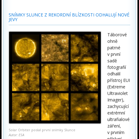
SNÍMKY SLUNCE Z REKORDNÍ BLÍZKOSTI ODHALUJÍ NOVÉ
JEVY
Táborové
ohně
patrné
v první
sadě
fotografií
odhalil
přístroj EUI
(Extreme
Ultraviolet
Imager),
zachycující
extrémní
ultrafialové
záření,
Solar Orbiter poslal první snímky Slunce
v prvním
Autor: ESA
přísluní