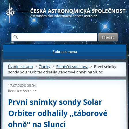
Česká astronomická společnost - Informační astronomický server
Zobrazit menu
Úvodní strana
>
Články
>
Sluneční soustava
> První snímky
sondy Solar Orbiter odhalily „táborové ohně“ na Slunci
17.07.2020 06:04
Redakce Astro.cz
První snímky sondy Solar
Orbiter odhalily „táborové
ohně“ na Slunci