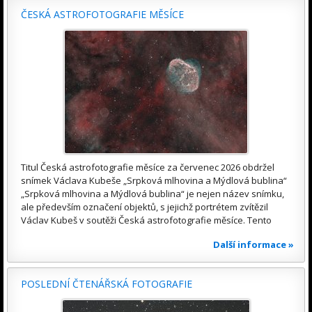
ČESKÁ ASTROFOTOGRAFIE MĚSÍCE
Titul Česká astrofotografie měsíce za červenec 2026 obdržel
snímek Václava Kubeše „Srpková mlhovina a Mýdlová bublina“
„Srpková mlhovina a Mýdlová bublina“ je nejen název snímku,
ale především označení objektů, s jejichž portrétem zvítězil
Václav Kubeš v soutěži Česká astrofotografie měsíce. Tento
Další informace »
POSLEDNÍ ČTENÁŘSKÁ FOTOGRAFIE