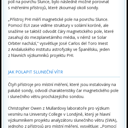
polí na povrchu Slunce, bylo následně možné porovnat
s měřeními přístrojů, které zkoumají okolí sondy.
„Přístroj PHI měří magnetické pole na povrchu Slunce.
Pomocí EUI zase vidíme struktury v solární koróně, ale
snažíme se taktéž odvodit čáry magnetického pole, které
zasahují do meziplanetárního média, v němž se Solar
Orbiter nachází,“ vysvětluje José Carlos del Toro Iniest
z Andaluského institutu astrofyziky ve Španělsku, jeden
z hlavních výzkumníků projektu PHI.
JAK POLAPIT SLUNEČNÍ VÍTR
Čtyři přístroje pro místní měření, které jsou instalovány na
palubě sondy, odvodí charakteristiky čar magnetického pole
i slunečního větru procházejícího sondou.
Christopher Owen z Mullardovy laboratoře pro výzkum
vesmíru na University College v Londýně, který je hlavní
výzkumníkem projektu analyzátoru slunečního větru (SWA),
jednoho z přístrojů pro místní měření, vysvětluje: „Pomocí