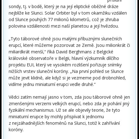
sondy, tj. v bodě, který je na její eliptické oběžné dráze
nejblíže ke Slunci. Solar Orbiter byl v tom okamžiku vzdálen
od Slunce pouhých 77 milionů kilometrů, což je zhruba
polovina vzdálenosti mezi naší planetou a její hvězdou.
„Tyto táborové ohně jsou malými příbuznými slunečních
erupcí, které můžeme pozorovat ze Země. Jsou milionkrát či
miliardkrát menší,“ říká David Berghmans z Belgické
královské observatoře v Belgii, hlavní výzkumník dílčího
projektu EUI, který ve vysokém rozlišení pořizuje snímky
nižších vrstev sluneční koróny. „Na první pohled se Slunce
může jevit klidně, ale když si je vezmeme pod drobnohled,
vidíme jednu miniaturní erupci vedle druhé.“
Vědci zatím nemají jasno v tom, zda jsou táborové ohně jen
zmenšenými verzemi velkých erupcí, nebo zda je pohání jiný
fyzikální mechanismus. Už se ale objevily teorie, že tyto
miniaturní erupce by mohly přispívat k jednomu
z nejzáhadnějších fenoménů na Slunci, totiž k zahřívání
koróny.