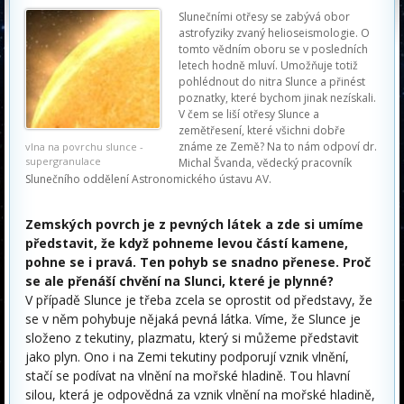
Slunečními otřesy se zabývá obor
astrofyziky zvaný helioseismologie. O
tomto vědním oboru se v posledních
letech hodně mluví. Umožňuje totiž
pohlédnout do nitra Slunce a přinést
poznatky, které bychom jinak nezískali.
V čem se liší otřesy Slunce a
zemětřesení, které všichni dobře
známe ze Země? Na to nám odpoví dr.
vlna na povrchu slunce -
supergranulace
Michal Švanda, vědecký pracovník
Slunečního oddělení Astronomického ústavu AV.
Zemských povrch je z pevných látek a zde si umíme
představit, že když pohneme levou částí kamene,
pohne se i pravá. Ten pohyb se snadno přenese. Proč
se ale přenáší chvění na Slunci, které je plynné?
V případě Slunce je třeba zcela se oprostit od představy, že
se v něm pohybuje nějaká pevná látka. Víme, že Slunce je
složeno z tekutiny, plazmatu, který si můžeme představit
jako plyn. Ono i na Zemi tekutiny podporují vznik vlnění,
stačí se podívat na vlnění na mořské hladině. Tou hlavní
silou, která je odpovědná za vznik vlnění na mořské hladině,