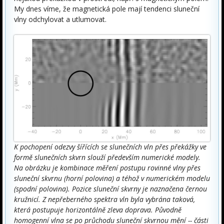
My dnes víme, že magnetická pole mají tendenci sluneční
vlny odchylovat a utlumovat.
K pochopení odezvy šířících se slunečních vln přes překážky ve
formě slunečních skvrn slouží především numerické modely.
Na obrázku je kombinace měření postupu rovinné vlny přes
sluneční skvrnu (horní polovina) a téhož v numerickém modelu
(spodní polovina). Pozice sluneční skvrny je naznačena černou
kružnicí. Z nepřeberného spektra vln byla vybrána taková,
která postupuje horizontálně zleva doprava. Původně
homogenní vlna se po průchodu sluneční skvrnou mění -- části