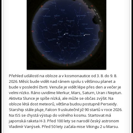
Přehled událostí na obloze a v kosmonautice od 3. 8. do 9. 8.
2026. Měsíc bude vidět nad ránem spolu s většinou planet a
bude v poslední čtvrti. Venuše je vidět lépe přes den a večer je
velmi nízko. Ráno uvidíme Merkur, Mars, Saturn, Uran i Neptun.
Aktivita Slunce je spíše nízká, ale může se občas zvýšit. Na
obloze létá dost meteorů, většina budou postupně Perseidy.
Starship stále pluje, Falcon 9 uskutečnil již 90 startů v roce 2026.
Na ISS se chystá výstup do volného kosmu. Startovat má
japonská raketa H-3. Před 100 lety se narodil český astronom
Vladimír Vanýsek. Před 50 lety začala mise Vikingu 2 u Marsu.