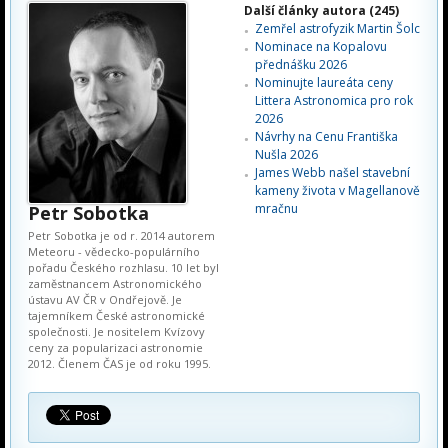
Další články autora (245)
Zemřel astrofyzik Martin Šolc
Nominace na Kopalovu
přednášku 2026
Nominujte laureáta ceny
Littera Astronomica pro rok
2026
Návrhy na Cenu Františka
Nušla 2026
James Webb našel stavební
kameny života v Magellanově
mračnu
Petr Sobotka
Petr Sobotka je od r. 2014 autorem
Meteoru - vědecko-populárního
pořadu Českého rozhlasu. 10 let byl
zaměstnancem Astronomického
ústavu AV ČR v Ondřejově. Je
tajemníkem České astronomické
společnosti. Je nositelem Kvízovy
ceny za popularizaci astronomie
2012. Členem ČAS je od roku 1995.