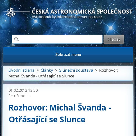
Česká astronomická společnost - Informační astronomický server
Zobrazit menu
Úvodní strana
>
Články
>
Sluneční soustava
> Rozhovor:
Michal Švanda - Otřásající se Slunce
01.02.2012 13:50
Petr Sobotka
Rozhovor: Michal Švanda -
Otřásající se Slunce