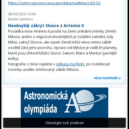
https://soho.nascom.nasa.gov/data/realtime/c3/512/
08.04.2026 14:40
Martin Gembec
Neobvyklý zákryt Slunce z Artemis II
Posádka mise Artemis II posílá na Zemi unikátní snímky Země i
Měsíce. Jeden z nejpozoruhodnějších je zvláštní zatmění, kdy
Měsíc zakryl Slunce, ale srpek Země ležící vlevo mimo záběr
osvětlil část jeho povrchu. Vpravo od Měsíce je vidět tři planety,
které jsou úhlově blízko Slunci. Saturn, Mars a Merkur (jasnější
tečky).
Fotografie z mise najdete v
odkazu na Flickr
, po rozkliknutí
novinky uvidíte zmiňovaný záběr Měsíce.
více novinek »
Otestujte své znalosti