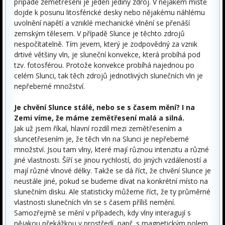
případě zemětřesení je jeden jediný zdroj. V nějakém místě
dojde k posunu litosférické desky nebo nějakému náhlému
uvolnění napětí a vzniklé mechanické vlnění se přenáší
zemským tělesem. V případě Slunce je těchto zdrojů
nespočítatelně. Tím jevem, který je zodpovědný za vznik
drtivé většiny vln, je sluneční konvekce, která probíhá pod
tzv. fotosférou. Protože konvekce probíhá najednou po
celém Slunci, tak těch zdrojů jednotlivých slunečních vln je
nepřeberné množství.
Je chvění Slunce stálé, nebo se s časem mění? I na
Zemi víme, že máme zemětřesení malá a silná.
Jak už jsem říkal, hlavní rozdíl mezi zemětřesením a
sluncetřesením je, že těch vln na Slunci je nepřeberné
množství. Jsou tam vlny, které mají různou intenzitu a různé
jiné vlastnosti. Šíří se jinou rychlostí, do jiných vzdáleností a
mají různé vlnové délky. Takže se dá říct, že chvění Slunce je
neustále jiné, pokud se budeme dívat na konkrétní místo na
slunečním disku. Ale statisticky můžeme říct, že ty průměrné
vlastnosti slunečních vln se s časem příliš nemění.
Samozřejmě se mění v případech, kdy vlny interagují s
nějakou překážkou v prostředí, např. s magnetickým polem.