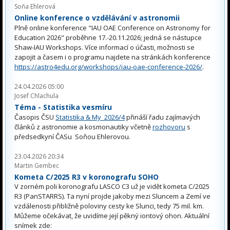
Soňa Ehlerová
Online konference o vzdělávání v astronomii
Plně online konference "IAU OAE Conference on Astronomy for
Education 2026" proběhne 17.-20.11.2026; jedná se nástupce
Shaw-IAU Workshops. Více informací o účasti, možnosti se
zapojit a časem i o programu najdete na stránkách konference
https://astro4edu.org/workshops/iau-oae-conference-2026/
.
24.04.2026 05:00
Josef Chlachula
Téma - Statistika vesmíru
Časopis ČSU
Statistika & My 2026/4
přináší řadu zajímavých
článků z astronomie a kosmonautiky včetně
rozhovoru
s
předsedkyní ČASu Soňou Ehlerovou.
23.04.2026 20:34
Martin Gembec
Kometa C/2025 R3 v koronografu SOHO
V zorném poli koronografu LASCO C3 už je vidět kometa C/2025
R3 (PanSTARRS). Ta nyní projde jakoby mezi Sluncem a Zemí ve
vzdálenosti přibližně poloviny cesty ke Slunci, tedy 75 mil. km.
Můžeme očekávat, že uvidíme její pěkný iontový ohon. Aktuální
snímek zde: