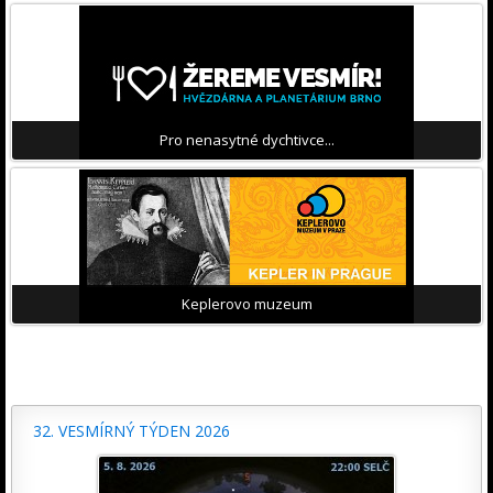
Pro nenasytné dychtivce...
Keplerovo muzeum
32. VESMÍRNÝ TÝDEN 2026