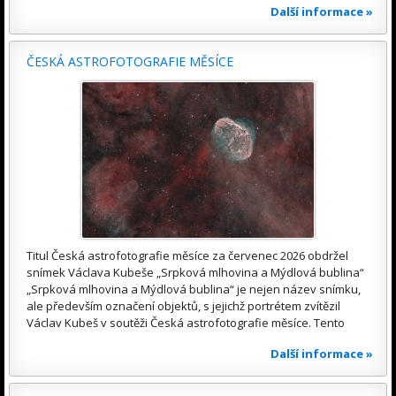
Další informace »
ČESKÁ ASTROFOTOGRAFIE MĚSÍCE
Titul Česká astrofotografie měsíce za červenec 2026 obdržel
snímek Václava Kubeše „Srpková mlhovina a Mýdlová bublina“
„Srpková mlhovina a Mýdlová bublina“ je nejen název snímku,
ale především označení objektů, s jejichž portrétem zvítězil
Václav Kubeš v soutěži Česká astrofotografie měsíce. Tento
Další informace »