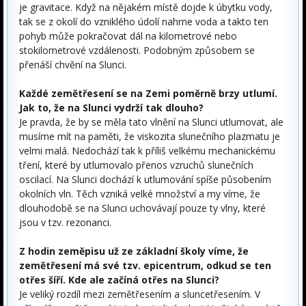
je gravitace. Když na nějakém místě dojde k úbytku vody,
tak se z okolí do vzniklého údolí nahrne voda a takto ten
pohyb může pokračovat dál na kilometrové nebo
stokilometrové vzdálenosti. Podobným způsobem se
přenáší chvění na Slunci.
Každé zemětřesení se na Zemi poměrně brzy utlumí.
Jak to, že na Slunci vydrží tak dlouho?
Je pravda, že by se měla tato vlnění na Slunci utlumovat, ale
musíme mít na paměti, že viskozita slunečního plazmatu je
velmi malá. Nedochází tak k příliš velkému mechanickému
tření, které by utlumovalo přenos vzruchů slunečních
oscilací. Na Slunci dochází k utlumování spíše působením
okolních vln. Těch vzniká velké množství a my víme, že
dlouhodobě se na Slunci uchovávají pouze ty vlny, které
jsou v tzv. rezonanci.
Z hodin zeměpisu už ze základní školy víme, že
zemětřesení má své tzv. epicentrum, odkud se ten
otřes šíří. Kde ale začíná otřes na Slunci?
Je veliký rozdíl mezi zemětřesením a sluncetřesením. V