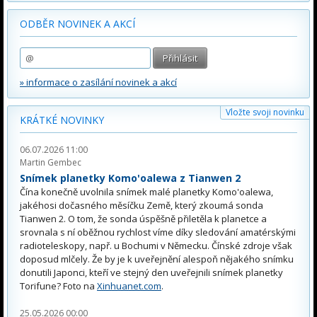
ODBĚR NOVINEK A AKCÍ
» informace o zasílání novinek a akcí
Vložte svoji novinku
KRÁTKÉ NOVINKY
06.07.2026 11:00
Martin Gembec
Snímek planetky Komo'oalewa z Tianwen 2
Čína konečně uvolnila snímek malé planetky Komo'oalewa,
jakéhosi dočasného měsíčku Země, který zkoumá sonda
Tianwen 2. O tom, že sonda úspěšně přiletěla k planetce a
srovnala s ní oběžnou rychlost víme díky sledování amatérskými
radioteleskopy, např. u Bochumi v Německu. Čínské zdroje však
doposud mlčely. Že by je k uveřejnění alespoň nějakého snímku
donutili Japonci, kteří ve stejný den uveřejnili snímek planetky
Torifune? Foto na
Xinhuanet.com
.
25.05.2026 00:00