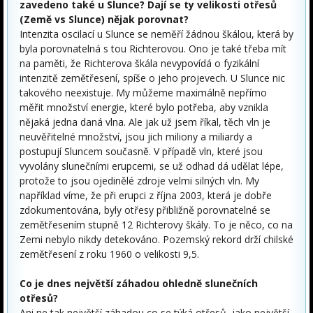
zavedeno také u Slunce? Dají se ty velikosti otřesů
(Země vs Slunce) nějak porovnat?
Intenzita oscilací u Slunce se neměří žádnou škálou, která by
byla porovnatelná s tou Richterovou. Ono je také třeba mít
na paměti, že Richterova škála nevypovídá o fyzikální
intenzitě zemětřesení, spíše o jeho projevech. U Slunce nic
takového neexistuje. My můžeme maximálně nepřímo
měřit množství energie, které bylo potřeba, aby vznikla
nějaká jedna daná vlna. Ale jak už jsem říkal, těch vln je
neuvěřitelné množství, jsou jich miliony a miliardy a
postupují Sluncem současně. V případě vln, které jsou
vyvolány slunečními erupcemi, se už odhad dá udělat lépe,
protože to jsou ojedinělé zdroje velmi silných vln. My
například víme, že při erupci z října 2003, která je dobře
zdokumentována, byly otřesy přibližně porovnatelné se
zemětřesením stupně 12 Richterovy škály. To je něco, co na
Zemi nebylo nikdy detekováno. Pozemský rekord drží chilské
zemětřesení z roku 1960 o velikosti 9,5.
Co je dnes největší záhadou ohledně slunečních
otřesů?
Ani ne tak největší záhadou co se týká otřesů, jako největší