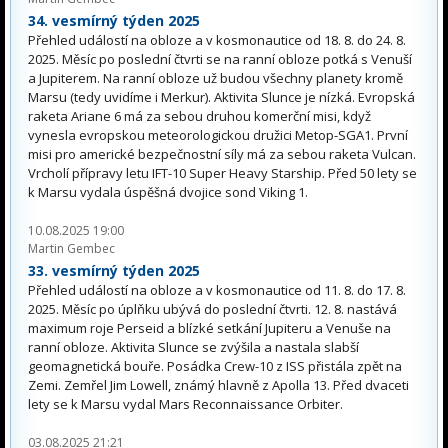
34. vesmírný týden 2025
Přehled událostí na obloze a v kosmonautice od 18. 8. do 24. 8.
2025. Měsíc po poslední čtvrti se na ranní obloze potká s Venuší
a Jupiterem. Na ranní obloze už budou všechny planety kromě
Marsu (tedy uvidíme i Merkur). Aktivita Slunce je nízká. Evropská
raketa Ariane 6 má za sebou druhou komerční misi, když
vynesla evropskou meteorologickou družici Metop-SGA1. První
misi pro americké bezpečnostní síly má za sebou raketa Vulcan.
Vrcholí přípravy letu IFT-10 Super Heavy Starship. Před 50 lety se
k Marsu vydala úspěšná dvojice sond Viking 1.
10.08.2025 19:00
Martin Gembec
33. vesmírný týden 2025
Přehled událostí na obloze a v kosmonautice od 11. 8. do 17. 8.
2025. Měsíc po úplňku ubývá do poslední čtvrti. 12. 8. nastává
maximum roje Perseid a blízké setkání Jupiteru a Venuše na
ranní obloze. Aktivita Slunce se zvýšila a nastala slabší
geomagnetická bouře. Posádka Crew-10 z ISS přistála zpět na
Zemi. Zemřel Jim Lowell, známý hlavně z Apolla 13. Před dvaceti
lety se k Marsu vydal Mars Reconnaissance Orbiter.
03.08.2025 21:21