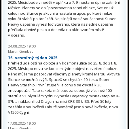
2025. Měsíc bude v neděli v úplňku a 7. 9. nastane úplné zatmění
Měsíce. Planety se dají pozorovat na ranní obloze, Saturn už
celou noc. Slunce je aktivní a nastala erupce, po které nelze
vyloučit slabší polární záři. Nejsilnější nosič současnosti Super
Heavy úspěšně vynesl loď Starship, která následně úspěšně
přečkala ohnivé peklo a dosedla na plánovaném místě
v oceánu.
24.08.2025 19:00
Martin Gembec
35. vesmírný týden 2025
Přehled událostí na obloze a v kosmonautice od 25. 8. do 31. 8.
2025. Měsíc po novu se koncem týdne objeví na večerní obloze.
Ráno můžeme pozorovat všechny planety kromě Marsu. Aktivita
Slunce se možná zvýší. SpaceX se chystá k 10. testu Super
Heavy Starship. První stupeň Falconu 9 se chystá k 30.
znovupoužití. Tato raketa má letos za sebou již více než 100
startů a v uplynulém týdnu vynesla i vojenský miniraketoplán X-
37b a nákladní loď Dragon na misi CRS-33 k ISS. Před 50 lety
zazářila v souhvězdí Labutě poměrně jasná nová hvězda, nova
V1500 Cygni.
17.08.2025 19:00
Martin Gembec