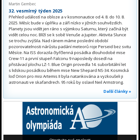
Martin Gembec
32. vesmírný týden 2025
Přehled událostí na obloze a v kosmonautice od 4. 8. do 10. 8.
2025. Měsíc bude v úplňku a září nízko v jižních souhvězdích.
Planety jsou vidět jen ráno s výjimkou Saturnu, který začíná být
vidět celou noc. Blíží se k sobě Venuše a Jupiter. Aktivita Slunce
se trochu zvýšila. Nad ránem máme poslední období
pozorovatelnosti nárůstu padání meteorů roje Perseid bez svitu
Měsíce. Na ISS dorazila čtyřčlenná posádka dlouhodobé mise
Crew-11 a první stupeň Falconu 9 naposledy dosedl na
přistávací plochu LZ-1. Blue Origin provedla 14. suborbitální let
s lidskou posádkou během mise New Shepard NS-34. Kosmická
loď Orion pro misi Artemis II byla natankována a vyzkoušeli ji
astronauti ve skafandrech. 95 roků by oslavil Neil Armstrong.
Další články »
Otestujte své znalosti