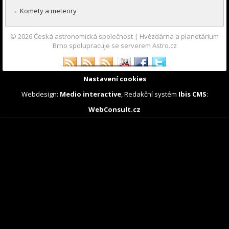
Komety a meteory
© 2026
Česká astronomická společnost
|
Hvězdárna a planetárium
Brno spolupracuje se serverem Astro.cz
Nastavení cookies
Webdesign:
Medio interactive
, Redakční systém
Ibis CMS
:
WebConsult.cz