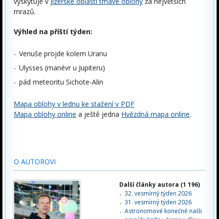
vyskytuje v
Jizerské oblasti tmavé oblohy
za největších
mrazů.
Výhled na příští týden:
Venuše projde kolem Uranu
Ulysses (manévr u Jupiteru)
pád meteoritu Sichote-Alin
Mapa oblohy v lednu ke stažení v PDF
Mapa oblohy online
a ještě jedna
Hvězdná mapa online
.
O AUTOROVI
Další články autora (1 196)
32. vesmírný týden 2026
31. vesmírný týden 2026
Astronomové konečně našli