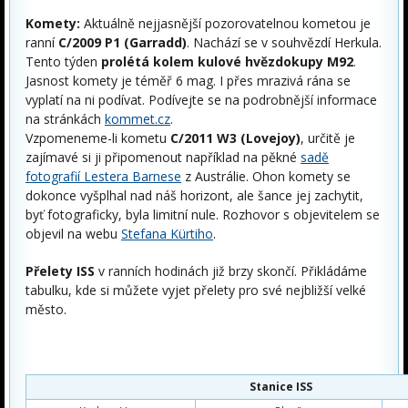
Komety:
Aktuálně nejjasnější pozorovatelnou kometou je
ranní
C/2009 P1 (Garradd)
. Nachází se v souhvězdí Herkula.
Tento týden
prolétá kolem kulové hvězdokupy M92
.
Jasnost komety je téměř 6 mag. I přes mrazivá rána se
vyplatí na ni podívat. Podívejte se na podrobnější informace
na stránkách
kommet.cz
.
Vzpomeneme-li kometu
C/2011 W3 (Lovejoy)
, určitě je
zajímavé si ji připomenout například na pěkné
sadě
fotografií Lestera Barnese
z Austrálie. Ohon komety se
dokonce vyšplhal nad náš horizont, ale šance jej zachytit,
byť fotograficky, byla limitní nule. Rozhovor s objevitelem se
objevil na webu
Stefana Kürtiho
.
Přelety ISS
v ranních hodinách již brzy skončí. Přikládáme
tabulku, kde si můžete vyjet přelety pro své nejbližší velké
město.
Stanice ISS