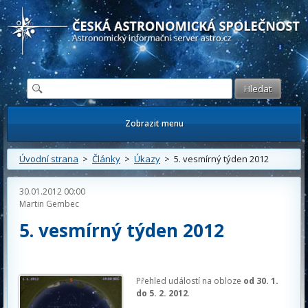
Česká astronomická společnost - Informační astronomický server
Zobrazit menu
Úvodní strana
>
Články
>
Úkazy
> 5. vesmírný týden 2012
30.01.2012 00:00
Martin Gembec
5. vesmírný týden 2012
Přehled událostí na obloze
od 30. 1.
do 5. 2. 2012
.