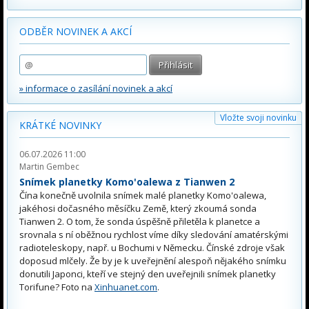
ODBĚR NOVINEK A AKCÍ
» informace o zasílání novinek a akcí
Vložte svoji novinku
KRÁTKÉ NOVINKY
06.07.2026 11:00
Martin Gembec
Snímek planetky Komo'oalewa z Tianwen 2
Čína konečně uvolnila snímek malé planetky Komo'oalewa,
jakéhosi dočasného měsíčku Země, který zkoumá sonda
Tianwen 2. O tom, že sonda úspěšně přiletěla k planetce a
srovnala s ní oběžnou rychlost víme díky sledování amatérskými
radioteleskopy, např. u Bochumi v Německu. Čínské zdroje však
doposud mlčely. Že by je k uveřejnění alespoň nějakého snímku
donutili Japonci, kteří ve stejný den uveřejnili snímek planetky
Torifune? Foto na
Xinhuanet.com
.