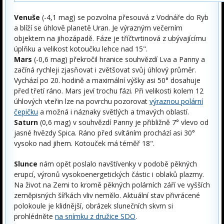
Venuše
(-4,1 mag) se pozvolna přesouvá z Vodnáře do Ryb
a blíží se úhlově planetě Uran. Je výrazným večerním
objektem na jihozápadě. Fáze je tříčtvrtinová z ubývajícímu
úplňku a velikost kotoučku lehce nad 15".
Mars
(-0,6 mag) překročil hranice souhvězdí Lva a Panny a
začíná rychleji zjasňovat i zvětšovat svůj úhlový průměr.
Vychází po 20. hodině a maximální výšky asi 50° dosahuje
před třetí ráno. Mars jeví trochu fázi. Při velikosti kolem 12
úhlových vteřin lze na povrchu pozorovat
výraznou polární
čepičku
a možná i náznaky světlých a tmavých oblastí.
Saturn
(0,6 mag) v souhvězdí Panny je přibližně 7° vlevo od
jasné hvězdy Spica. Ráno před svítáním prochází asi 30°
vysoko nad jihem. Kotouček má téměř 18".
Slunce
nám opět poslalo navštívenky v podobě pěkných
erupcí, výronů vysokoenergetických částic i oblaků plazmy.
Na život na Zemi to kromě pěkných polárních září ve vyšších
zeměpisných šířkách vliv nemělo. Aktuální stav přivrácené
polokoule je klidnější, obrázek slunečních skvrn si
prohlédněte
na snímku z družice SDO
.