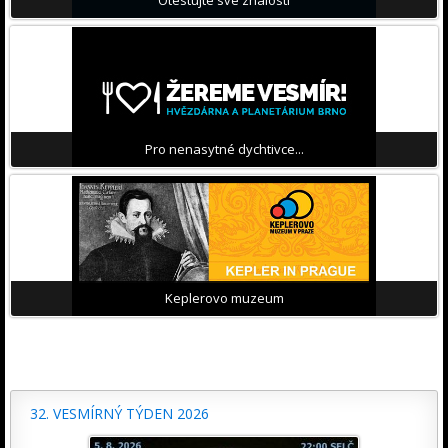
Pro nenasytné dychtivce...
Keplerovo muzeum
32. VESMÍRNÝ TÝDEN 2026