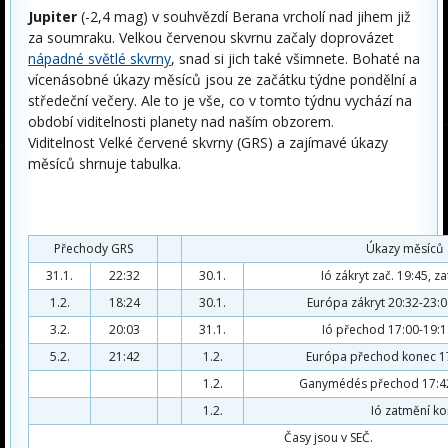
Jupiter
(-2,4 mag) v souhvězdí Berana vrcholí nad jihem již
za soumraku. Velkou červenou skvrnu začaly doprovázet
nápadné světlé skvrny
, snad si jich také všimnete. Bohaté na
vícenásobné úkazy měsíců jsou ze začátku týdne pondělní a
středeční večery. Ale to je vše, co v tomto týdnu vychází na
období viditelnosti planety nad naším obzorem.
Viditelnost Velké červené skvrny (GRS) a zajímavé úkazy
měsíců shrnuje tabulka.
Přechody GRS
Úkazy měsíců
31.1.
22:32
30.1.
Ió zákryt zač. 19:45, 
1.2.
18:24
30.1.
Európa zákryt 20:32-23:0
3.2.
20:03
31.1.
Ió přechod 17:00-19:11
5.2.
21:42
1.2.
Európa přechod konec 17:
1.2.
Ganymédés přechod 17:42-1
1.2.
Ió zatmění ko
Časy jsou v SEČ.