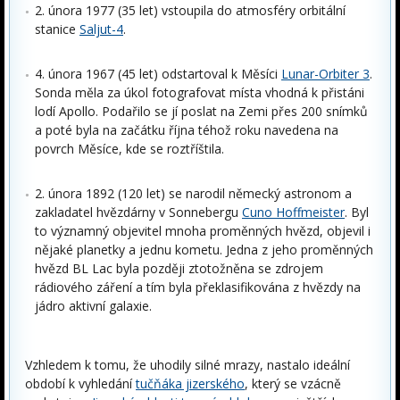
2. února 1977 (35 let) vstoupila do atmosféry orbitální
stanice
Saljut-4
.
4. února 1967 (45 let) odstartoval k Měsíci
Lunar-Orbiter 3
.
Sonda měla za úkol fotografovat místa vhodná k přistáni
lodí Apollo. Podařilo se jí poslat na Zemi přes 200 snímků
a poté byla na začátku října téhož roku navedena na
povrch Měsíce, kde se roztříštila.
2. února 1892 (120 let) se narodil německý astronom a
zakladatel hvězdárny v Sonnebergu
Cuno Hoffmeister
. Byl
to významný objevitel mnoha proměnných hvězd, objevil i
nějaké planetky a jednu kometu. Jedna z jeho proměnných
hvězd BL Lac byla později ztotožněna se zdrojem
rádiového záření a tím byla překlasifikována z hvězdy na
jádro aktivní galaxie.
Vzhledem k tomu, že uhodily silné mrazy, nastalo ideální
období k vyhledání
tučňáka jizerského
, který se vzácně