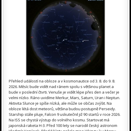
Přehled událostí na obloze a v kosmonautice od 3. 8. do 9. 8.
2026. Měsíc bude vidět nad ránem spolu s většinou planet a
bude v poslední čtvrti. Venuše je vidět lépe přes den a večer je
velmi nízko. Ráno uvidíme Merkur, Mars, Saturn, Uran i Neptun.
Aktivita Slunce je spíše nízká, ale může se občas zvýšit. Na
obloze létá dost meteorů, většina budou postupně Perseidy.
Starship stále pluje, Falcon 9 uskutečnil již 90 startů v roce 2026.
Na ISS se chystá výstup do volného kosmu. Startovat má
japonská raketa H-3. Před 100 lety se narodil český astronom
Vladimír Vanýsek. Před 50 lety začala mise Vikingu 2 u Marsu.