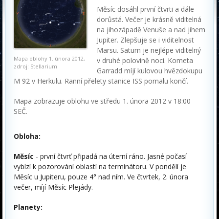
Měsíc dosáhl první čtvrti a dále
dorůstá. Večer je krásně viditelná
na jihozápadě Venuše a nad jihem
Jupiter. Zlepšuje se i viditelnost
Marsu. Saturn je nejlépe viditelný
Mapa oblohy 1. února 2012,
v druhé polovině noci. Kometa
zdroj: Stellarium
Garradd míjí kulovou hvězdokupu
M 92 v Herkulu. Ranní přelety stanice ISS pomalu končí.
Mapa zobrazuje oblohu ve středu 1. února 2012 v 18:00
SEČ.
Obloha:
Měsíc
- první čtvrť připadá na úterní ráno. Jasné počasí
vybízí k pozorování oblastí na terminátoru. V pondělí je
Měsíc u Jupiteru, pouze 4° nad ním. Ve čtvrtek, 2. února
večer, míjí Měsíc Plejády.
Planety: