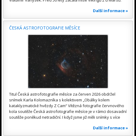
Další informace »
ČESKÁ ASTROFOTOGRAFIE MĚSÍCE
Titul Česká astrofotografie měsíce za červen 2026 obdržel
snímek Karla Kolomazníka s kolektivem „Obálky kolem
kataklyzmatické hvězdy Z Cam“ Vítězná fotografie červnového
kola soutěže Česká astrofotografie měsíce je v rámci dosavadní
soutěže poněkud netradiční. I když jsme již měli snímky s více
Další informace »