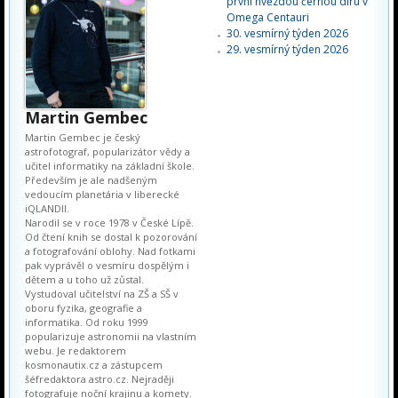
první hvězdou černou díru v
Omega Centauri
30. vesmírný týden 2026
29. vesmírný týden 2026
Martin Gembec
Martin Gembec je český
astrofotograf, popularizátor vědy a
učitel informatiky na základní škole.
Především je ale nadšeným
vedoucím planetária v liberecké
iQLANDII.
Narodil se v roce 1978 v České Lípě.
Od čtení knih se dostal k pozorování
a fotografování oblohy. Nad fotkami
pak vyprávěl o vesmíru dospělým i
dětem a u toho už zůstal.
Vystudoval učitelství na ZŠ a SŠ v
oboru fyzika, geografie a
informatika. Od roku 1999
popularizuje astronomii na vlastním
webu. Je redaktorem
kosmonautix.cz a zástupcem
šéfredaktora astro.cz. Nejraději
fotografuje noční krajinu a komety.