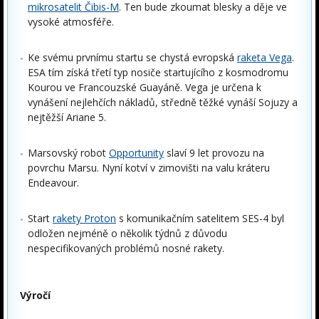
mikrosatelit Čibis-M
. Ten bude zkoumat blesky a děje ve
vysoké atmosféře.
Ke svému prvnímu startu se chystá evropská
raketa Vega
.
ESA tím získá třetí typ nosiče startujícího z kosmodromu
Kourou ve Francouzské Guayáně. Vega je určena k
vynášení nejlehčích nákladů, středně těžké vynáší Sojuzy a
nejtěžší Ariane 5.
Marsovský robot
Opportunity
slaví 9 let provozu na
povrchu Marsu. Nyní kotví v zimovišti na valu kráteru
Endeavour.
Start
rakety Proton
s komunikačním satelitem SES-4 byl
odložen nejméně o několik týdnů z důvodu
nespecifikovaných problémů nosné rakety.
Výročí