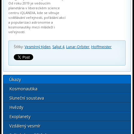
Od roku 2019 je vedoucím
planetária v libereckém science
centru iQLANDIA, kde se věnuje
vzdělávání veřejnosti, pořádání akcí
a popularizaci astronomie a
kosmonautiky mezi mládeží i
veřejností.
Štítky:
Vesmírný týden
,
Saljut 4
,
Lunar-Orbiter
,
Hoffmeister
Úkazy
Kosmonautika
Sluneční soustava
Hvězdy
Exoplanety
Vzdálený vesmír