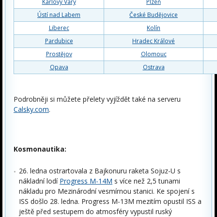
Karlovy Vary
Plzeň
Ústí nad Labem
České Budějovice
Liberec
Kolín
Pardubice
Hradec Králové
Prostějov
Olomouc
Opava
Ostrava
Podrobněji si můžete přelety vyjíždět také na serveru
Calsky.com
.
Kosmonautika:
26. ledna ostrartovala z Bajkonuru raketa Sojuz-U s
nákladní lodí
Progress M-14M
s více než 2,5 tunami
nákladu pro Mezinárodní vesmírnou stanici. Ke spojení s
ISS došlo 28. ledna. Progress M-13M mezitím opustil ISS a
ještě před sestupem do atmosféry vypustil ruský