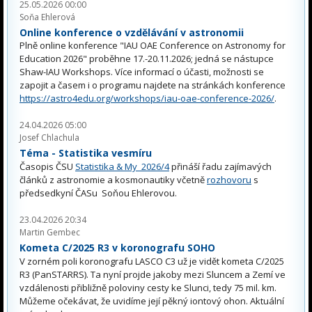
25.05.2026 00:00
Soňa Ehlerová
Online konference o vzdělávání v astronomii
Plně online konference "IAU OAE Conference on Astronomy for
Education 2026" proběhne 17.-20.11.2026; jedná se nástupce
Shaw-IAU Workshops. Více informací o účasti, možnosti se
zapojit a časem i o programu najdete na stránkách konference
https://astro4edu.org/workshops/iau-oae-conference-2026/
.
24.04.2026 05:00
Josef Chlachula
Téma - Statistika vesmíru
Časopis ČSU
Statistika & My 2026/4
přináší řadu zajímavých
článků z astronomie a kosmonautiky včetně
rozhovoru
s
předsedkyní ČASu Soňou Ehlerovou.
23.04.2026 20:34
Martin Gembec
Kometa C/2025 R3 v koronografu SOHO
V zorném poli koronografu LASCO C3 už je vidět kometa C/2025
R3 (PanSTARRS). Ta nyní projde jakoby mezi Sluncem a Zemí ve
vzdálenosti přibližně poloviny cesty ke Slunci, tedy 75 mil. km.
Můžeme očekávat, že uvidíme její pěkný iontový ohon. Aktuální