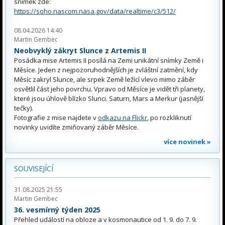
snímek zde:
https://soho.nascom.nasa.gov/data/realtime/c3/512/
08.04.2026 14:40
Martin Gembec
Neobvyklý zákryt Slunce z Artemis II
Posádka mise Artemis II posílá na Zemi unikátní snímky Země i
Měsíce. Jeden z nejpozoruhodnějších je zvláštní zatmění, kdy
Měsíc zakryl Slunce, ale srpek Země ležící vlevo mimo záběr
osvětlil část jeho povrchu. Vpravo od Měsíce je vidět tři planety,
které jsou úhlově blízko Slunci. Saturn, Mars a Merkur (jasnější
tečky).
Fotografie z mise najdete v
odkazu na Flickr
, po rozkliknutí
novinky uvidíte zmiňovaný záběr Měsíce.
více novinek »
SOUVISEJÍCÍ
31.08.2025 21:55
Martin Gembec
36. vesmírný týden 2025
Přehled událostí na obloze a v kosmonautice od 1. 9. do 7. 9.