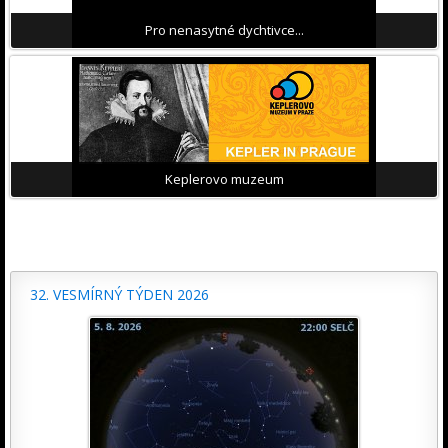
Pro nenasytné dychtivce...
Keplerovo muzeum
32. VESMÍRNÝ TÝDEN 2026