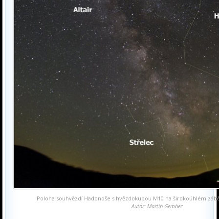
Poloha souhvězdí Hadonoše s hvězdokupou M10 na širokoúhlém zábě
Autor: Martin Gembec