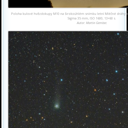
Poloha kulové hvězdokupy M10 na širokoúhlém snímku letní Mléčné dráhy b
Sigma 35 mm, ISO 1600, 13×60 s.
Autor: Martin Gembec