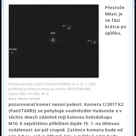
Přestože
Měsíc je
ve fázi
krátce po
úplňku,
Poloha komety C/2017 K2 (PanSTARRS) 15. a 16. 7. 2022 -
přibližná podoba komety ve snímku M10 (ED80/600,
Canon 30D, ISO 800, 60 s)
Autor: Martin Gembec
pozorovatel komet nesmí polevit. Kometa C/2017 K2
(PanSTARRS) se pohybuje souhvězdím Hadonoše a v
těchto dnech zdánlivě míjí kulovou hvězdokupu
M10. K největšímu přiblížení dojde 15. 7. na úhlovou
vzdálenost asi půl stupně. Zatímco kometa bude od