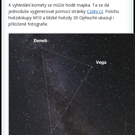
K vyhledání komety se může hodit mapka. Ta se dá
jednoduše vygenerovat pomocí stránky
Czsky.cz
. Polohu
hvězdokupy M10 a blízké hvězdy 30 Ophiuchii ukazují i
přiložené fotografie.