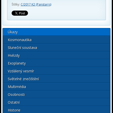
Štítky:
C/2017 K2 (Panstarrs)
Úkazy
Kosmonautika
Sluneční soustava
Hvězdy
Exoplanety
Vzdálený vesmír
Světelné znečištění
Multimédia
Osobnosti
Ostatní
Historie