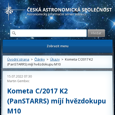
Česká astronomická společnost - Informační astronomický server
Zobrazit menu
Úvodní strana
>
Články
>
Úkazy
> Kometa C/2017 K2
(PanSTARRS) míjí hvězdokupu M10
15.07.2022 07:30
Martin Gembec
Kometa C/2017 K2
(PanSTARRS) míjí hvězdokupu
M10