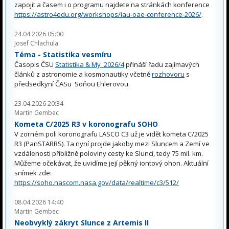
zapojit a časem i o programu najdete na stránkách konference
https://astro4edu.org/workshops/iau-oae-conference-2026/
.
24.04.2026 05:00
Josef Chlachula
Téma - Statistika vesmíru
Časopis ČSU
Statistika & My 2026/4
přináší řadu zajímavých
článků z astronomie a kosmonautiky včetně
rozhovoru
s
předsedkyní ČASu Soňou Ehlerovou.
23.04.2026 20:34
Martin Gembec
Kometa C/2025 R3 v koronografu SOHO
V zorném poli koronografu LASCO C3 už je vidět kometa C/2025
R3 (PanSTARRS). Ta nyní projde jakoby mezi Sluncem a Zemí ve
vzdálenosti přibližně poloviny cesty ke Slunci, tedy 75 mil. km.
Můžeme očekávat, že uvidíme její pěkný iontový ohon. Aktuální
snímek zde:
https://soho.nascom.nasa.gov/data/realtime/c3/512/
08.04.2026 14:40
Martin Gembec
Neobvyklý zákryt Slunce z Artemis II