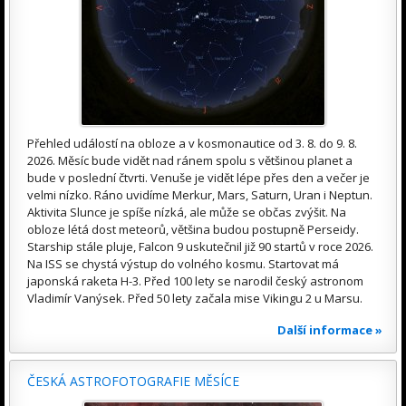
Přehled událostí na obloze a v kosmonautice od 3. 8. do 9. 8.
2026. Měsíc bude vidět nad ránem spolu s většinou planet a
bude v poslední čtvrti. Venuše je vidět lépe přes den a večer je
velmi nízko. Ráno uvidíme Merkur, Mars, Saturn, Uran i Neptun.
Aktivita Slunce je spíše nízká, ale může se občas zvýšit. Na
obloze létá dost meteorů, většina budou postupně Perseidy.
Starship stále pluje, Falcon 9 uskutečnil již 90 startů v roce 2026.
Na ISS se chystá výstup do volného kosmu. Startovat má
japonská raketa H-3. Před 100 lety se narodil český astronom
Vladimír Vanýsek. Před 50 lety začala mise Vikingu 2 u Marsu.
Další informace »
ČESKÁ ASTROFOTOGRAFIE MĚSÍCE