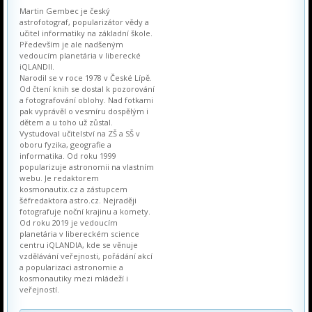
Martin Gembec je český
astrofotograf, popularizátor vědy a
učitel informatiky na základní škole.
Především je ale nadšeným
vedoucím planetária v liberecké
iQLANDII.
Narodil se v roce 1978 v České Lípě.
Od čtení knih se dostal k pozorování
a fotografování oblohy. Nad fotkami
pak vyprávěl o vesmíru dospělým i
dětem a u toho už zůstal.
Vystudoval učitelství na ZŠ a SŠ v
oboru fyzika, geografie a
informatika. Od roku 1999
popularizuje astronomii na vlastním
webu. Je redaktorem
kosmonautix.cz a zástupcem
šéfredaktora astro.cz. Nejraději
fotografuje noční krajinu a komety.
Od roku 2019 je vedoucím
planetária v libereckém science
centru iQLANDIA, kde se věnuje
vzdělávání veřejnosti, pořádání akcí
a popularizaci astronomie a
kosmonautiky mezi mládeží i
veřejností.