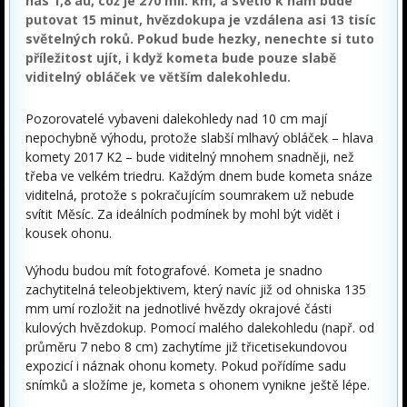
nás 1,8 au, což je 270 mil. km, a světlo k nám bude
putovat 15 minut, hvězdokupa je vzdálena asi 13 tisíc
světelných roků. Pokud bude hezky, nenechte si tuto
příležitost ujít, i když kometa bude pouze slabě
viditelný obláček ve větším dalekohledu.
Pozorovatelé vybaveni dalekohledy nad 10 cm mají
nepochybně výhodu, protože slabší mlhavý obláček – hlava
komety 2017 K2 – bude viditelný mnohem snadněji, než
třeba ve velkém triedru. Každým dnem bude kometa snáze
viditelná, protože s pokračujícím soumrakem už nebude
svítit Měsíc. Za ideálních podmínek by mohl být vidět i
kousek ohonu.
Výhodu budou mít fotografové. Kometa je snadno
zachytitelná teleobjektivem, který navíc již od ohniska 135
mm umí rozložit na jednotlivé hvězdy okrajové části
kulových hvězdokup. Pomocí malého dalekohledu (např. od
průměru 7 nebo 8 cm) zachytíme již třicetisekundovou
expozicí i náznak ohonu komety. Pokud pořídíme sadu
snímků a složíme je, kometa s ohonem vynikne ještě lépe.