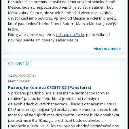
Posádka mise Artemis II posílá na Zemi unikátní snímky Země i
Měsíce. Jeden z nejpozoruhodnějších je zvláštní zatmění, kdy
Měsíc zakryl Slunce, ale srpek Země ležící vlevo mimo záběr
osvětlil část jeho povrchu. Vpravo od Měsíce je vidět tři planety,
které jsou úhlově blízko Slunci. Saturn, Mars a Merkur (jasnější
tečky).
Fotografie z mise najdete v
odkazu na Flickr
, po rozkliknutí
novinky uvidíte zmiňovaný záběr Měsíce.
více novinek »
SOUVISEJÍCÍ
24.05.2022 07:03
Martin Mašek
Pozorujte kometu C/2017 K2 (Panstarrs)
V průběhu pozdního jara a léta máme možnost pozorovat
relativně jasnou kometu, která je viditelná i v malých
dalekohledech či větších triedrech. Těleso s označením C/2017
K2 (Panstarrs) je nejjasnější očekávanou kometou, kterou bude
možné v následujících měsících spatřit. Kometa bude dosahovat
jasnosti mezi 9 a 10 mag a procházet bude souhvězdím
Hadonoše a Štíra. Na její lov tak budou vhodné bezměsíčné noci