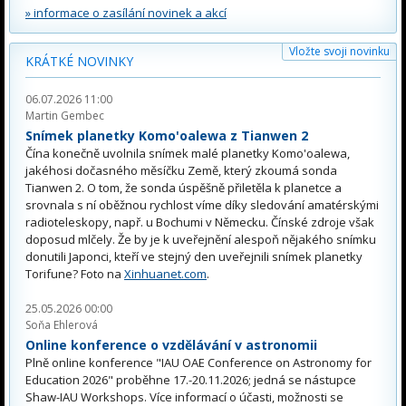
» informace o zasílání novinek a akcí
Vložte svoji novinku
KRÁTKÉ NOVINKY
06.07.2026 11:00
Martin Gembec
Snímek planetky Komo'oalewa z Tianwen 2
Čína konečně uvolnila snímek malé planetky Komo'oalewa,
jakéhosi dočasného měsíčku Země, který zkoumá sonda
Tianwen 2. O tom, že sonda úspěšně přiletěla k planetce a
srovnala s ní oběžnou rychlost víme díky sledování amatérskými
radioteleskopy, např. u Bochumi v Německu. Čínské zdroje však
doposud mlčely. Že by je k uveřejnění alespoň nějakého snímku
donutili Japonci, kteří ve stejný den uveřejnili snímek planetky
Torifune? Foto na
Xinhuanet.com
.
25.05.2026 00:00
Soňa Ehlerová
Online konference o vzdělávání v astronomii
Plně online konference "IAU OAE Conference on Astronomy for
Education 2026" proběhne 17.-20.11.2026; jedná se nástupce
Shaw-IAU Workshops. Více informací o účasti, možnosti se