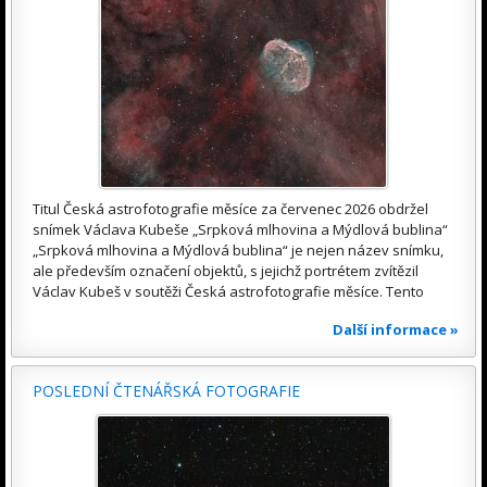
Titul Česká astrofotografie měsíce za červenec 2026 obdržel
snímek Václava Kubeše „Srpková mlhovina a Mýdlová bublina“
„Srpková mlhovina a Mýdlová bublina“ je nejen název snímku,
ale především označení objektů, s jejichž portrétem zvítězil
Václav Kubeš v soutěži Česká astrofotografie měsíce. Tento
Další informace »
POSLEDNÍ ČTENÁŘSKÁ FOTOGRAFIE