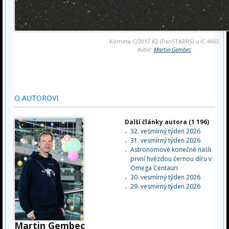
Kometa C/2017 K2 (PanSTARRS) u IC 4665
Autor:
Martin Gembec
O AUTOROVI
Další články autora (1 196)
32. vesmírný týden 2026
31. vesmírný týden 2026
Astronomové konečně našli
první hvězdou černou díru v
Omega Centauri
30. vesmírný týden 2026
29. vesmírný týden 2026
Martin Gembec